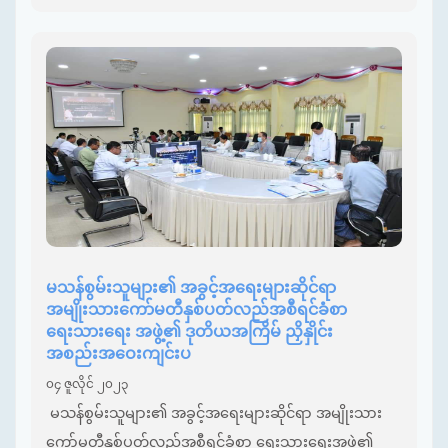
မသန်စွမ်းသူများ၏ အခွင့်အရေးများဆိုင်ရာ
အမျိုးသားကော်မတီနှစ်ပတ်လည်အစီရင်ခံစာ
ရေးသားရေး အဖွဲ့၏ ဒုတိယအကြိမ် ညှိနှိုင်း
အစည်းအဝေးကျင်းပ
၀၄ ဇူလိုင် ၂၀၂၃
မသန်စွမ်းသူများ၏ အခွင့်အရေးများဆိုင်ရာ အမျိုးသား
ကော်မတီနှစ်ပတ်လည်အစီရင်ခံစာ ရေးသားရေးအဖွဲ့၏