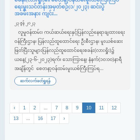
ရေးမှူးသင်တန်းအမှတ်စဉ်(၁/၂၀၂၃) ဆင်းပွဲ
အခမ်းအနား ကျင်း...
၂၃ ဇွန် ၂၀၂၃
လူမှုဝန်ထမ်း၊ ကယ်ဆယ်‌ရေးနှင့်ပြန်လည်နေရာချထားရေး
ဝန်ကြီးဌာန၊ ပြန်လည်ထူထောင်ရေး ဦးစီးဌာန၊ မူးယစ်ဆေး
ဖြတ်ပြီးသူများပြန်လည်ထူထောင်ရေးစခန်း(လားရှိုး)၌
ယနေ့(၂၃-၆-၂၀၂၃)ရက်၊ သောကြာနေ့၊ နံနက်(၁၀:၀၀)နာရီ
အချိန်တွင် စေတနာ့ဝန်ထမ်းမူးယစ်ကြီးကြပ်ရ...
ဆက်လက်ဖတ်ရှုရန်
‹
1
2
...
7
8
9
10
11
12
13
...
16
17
›