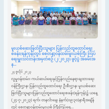
မူးယစ်ဆေးဖြတ်ပြီးသူများ ပြန်လည်ထူထောင်ရေး
စခန်း(ရန်ကုန်)တွင် စေတနာ့ဝန်ထမ်းမူးယစ်ကြီး ကြပ်
ရေးမှူးသင်တန်းအမှတ်စဉ် (၂/၂၀၂၃) ဖွင့်ပွဲ အခမ်းအ
န...
၂၄ ဇူလိုင် ၂၀၂၃
လူမှုဝန်ထမ်း၊ ကယ်ဆယ်ရေးနှင့်ပြန်လည်နေရာချထားရေး
ဝန်ကြီးဌာန၊ ပြန်လည်ထူထောင်ရေး ဦးစီးဌာန၊ မူးယစ်ဆေး
ဖြတ်ပြီးသူများပြန်လည်ထူထောင်ရေးစခန်း(ရန်ကုန်)၌ ယနေ့
(၂၄-၇-၂၀၂၃) ရက်၊ တနင်္လာနေ့၊ နံနက်(၀၉:၃၀)နာရီအချိန်
တွင် စေတနာ့ဝန်ထမ်းမူးယစ် ကြီးကြပ်ရေ...