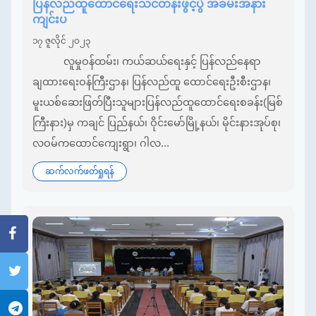
ပြန်လည်ထူထောင်ရေးသင်တန်းဖွင့်ပွဲ အခမ်းအနား
ကျင်းပ
၁၇ ဇူလိုင် ၂၀၂၃
လူမှုဝန်ထမ်း၊ ကယ်ဆယ်ရေးနှင့် ပြန်လည်‌နေရာ
ချထားရေးဝန်ကြီးဌာန၊ ပြန်လည်ထူ ထောင်ရေးဦးစီးဌာန၊
မူးယစ်ဆေးဖြတ်ပြီးသူများပြန်လည်ထူထောင်ရေးစခန်း(မြစ်
ကြီးနား)မှ ကချင် ပြည်နယ်၊ ဝိုင်းမော်မြို့နယ်၊ မိုင်းနားအုပ်စု၊
လဝမ်ကထောင်ကျေးရွာ၊ ဂါလ...
ဆက်လက်ဖတ်ရှုရန်