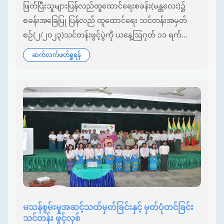
ဖြတ်ပြီးသူများပြန်လည်ထူထောင်ရေးစခန်း(မန္တလေး)၌
စခန်းအခြေပြု ပြန်လည် ထူထောင်ရေး သင်တန်းအမှတ်
စဉ်(၂/၂၀၂၃)သင်တန်းဖွင့်ပွဲကို ယနေ့ဩဂုတ် ၁၁ ရက်...
ဆက်လက်ဖတ်ရှုရန်
မသန်စွမ်းမှုအဆင့်သတ်မှတ်ခြင်းနှင့် မှတ်ပုံတင်ခြင်း
သင်တန်း ဖွင့်လှစ်