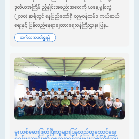
ဒုတိယအကြိမ် ညှိနှိုင်းအစည်းအဝေးကို ယနေ့ မွန်းလွဲ
(၂:၀၀) နာရီတွင် နေပြည်တော်ရှိ လူမှုဝန်ထမ်း၊ ကယ်ဆယ်
ရေးနှင့် ပြန်လည်နေရာချထားရေးဝန်ကြီးဌာန၊ ပြန...
ဆက်လက်ဖတ်ရှုရန်
မူးယစ်ဆေးဖြတ်ပြီးသူများပြန်လည်ထူထောင်ရေး
စခန်း(လားရှိုး)၏ စေတနာ့ဝန်ထမ်းမူးယစ်ကြီးကြပ်