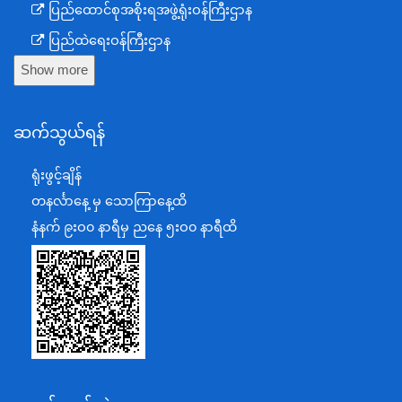
ပြည်ထောင်စုအစိုးရအဖွဲ့ရုံးဝန်ကြီးဌာန
ပြည်ထဲရေးဝန်ကြီးဌာန
Show more
ကာကွယ်ရေးဝန်ကြီးဌာန
နယ်စပ်ရေးရာဝန်ကြီးဌာန
ဆက်သွယ်ရန်
စီမံကိန်း၊ဘဏ္ဍာရေးနှင့်စက်မှုဝန်ကြီးဌာန
ရင်းနှီးမြှုပ်နှံမှုနှင့် နိုင်ငံခြားစီးပွားဆက်သွယ်ရေးဝန်ကြီးဌာန
ရုံးဖွင့်ချိန်
အပြည်ပြည်ဆိုင်ရာပူးပေါင်းဆောင်ရွက်ရေးဝန်ကြီးဌာန
တနင်္လာနေ့ မှ သောကြာနေ့ထိ
ပြန်ကြားရေးဝန်ကြီးဌာန
နံနက် ၉းဝ၀ နာရီမှ ညနေ ၅းဝ၀ နာရီထိ
သာသနာရေးနှင့် ယဉ်ကျေးမှုဝန်ကြီးဌာန
စိုက်ပျိုးရေး၊မွေးမြူရေးနှင့်ဆည်မြောင်းဝန်ကြီးဌာန
ပို့ဆောင်ရေးနှင့်ဆက်သွယ်ရေးဝန်ကြီးဌာန
သယံဇာတနှင့်ပတ်ဝန်းကျင်ထိန်းသိမ်းရေးဝန်ကြီးဌာန
လျှပ်စစ်နှင့်စွမ်းအင်ဝန်ကြီးဌာန