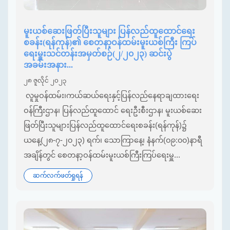
မူးယစ်ဆေးဖြတ်ပြီးသူများ ပြန်လည်ထူထောင်ရေး
စခန်း(ရန်ကုန်)၏ စေတနာ့ဝန်ထမ်းမူးယစ်ကြီး ကြပ်
ရေးမှူးသင်တန်းအမှတ်စဉ်(၂/၂၀၂၃) ဆင်းပွဲ
အခမ်းအနား...
၂၈ ဇူလိုင် ၂၀၂၃
လူမှုဝန်ထမ်း၊ကယ်ဆယ်ရေးနှင့်ပြန်လည်နေရာချထားရေး
ဝန်ကြီးဌာန၊ ပြန်လည်ထူထောင် ရေးဦးစီးဌာန၊ မူးယစ်ဆေး
ဖြတ်ပြီးသူများပြန်လည်ထူထောင်ရေးစခန်း(ရန်ကုန်)၌
ယနေ့(၂၈-၇-၂၀၂၃) ရက်၊ သောကြာနေ့၊ နံနက်(၀၉:၀၀)နာရီ
အချိန်တွင် စေတနာ့ဝန်ထမ်းမူးယစ်ကြီးကြပ်ရေးမှူ...
ဆက်လက်ဖတ်ရှုရန်