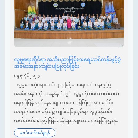
လူမှုရေးဆိုင်ရာ အသိပညာမြင့်မားရေးသင်တန်းဖွင့်ပွဲ
အခမ်းအနားကျင်းပပြုလုပ်ခြင်း
၀၅ ဇူလိုင် ၂၀၂၃
လူမှုရေးဆိုင်ရာအသိပညာမြင့်မားရေးသင်တန်းဖွင့်ပွဲ
အခမ်းအနားကို ယနေ့နံနက်တွင် လူမှုဝန်ထမ်း၊ ကယ်ဆယ်
ရေးနှင့်ပြန်လည်နေရာချထားရေး ဝန်ကြီးဌာန၊ စုပေါင်း
အစည်းအဝေး ခန်းမ၌ ကျင်းပပြုလုပ်ရာ လူမှုဝန်ထမ်း၊
ကယ်ဆယ်ရေးနှင့် ပြန်လည်နေရာချထားရေးဝန်ကြီးဌာန...
ဆက်လက်ဖတ်ရှုရန်