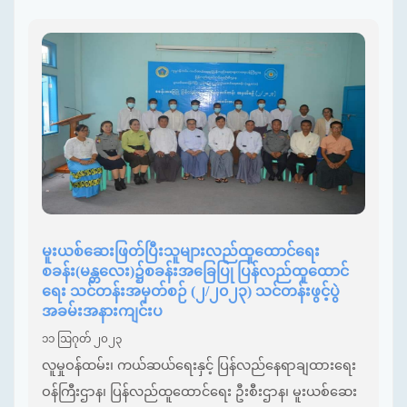
မူးယစ်ဆေးဖြတ်ပြီးသူများလည်ထူထောင်ရေး
စခန်း(မန္တလေး)၌စခန်းအခြေပြု ပြန်လည်ထူထောင်
ရေး သင်တန်းအမှတ်စဉ် (၂/၂၀၂၃) သင်တန်းဖွင့်ပွဲ
အခမ်းအနားကျင်းပ
၁၁ ဩဂုတ် ၂၀၂၃
လူမှုဝန်ထမ်း၊ ကယ်ဆယ်ရေးနှင့် ပြန်လည်နေရာချထားရေး
ဝန်ကြီးဌာန၊ ပြန်လည်ထူထောင်ရေး ဦးစီးဌာန၊ မူးယစ်ဆေး