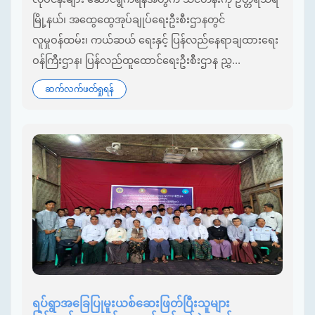
မြို့နယ်၊ အထွေထွေအုပ်ချုပ်ရေးဦးစီးဌာနတွင်
လူမှုဝန်ထမ်း၊ ကယ်ဆယ် ရေးနှင့် ပြန်လည်နေရာချထားရေး
ဝန်ကြီးဌာန၊ ပြန်လည်ထူထောင်ရေးဦးစီးဌာန ညွှ...
ဆက်လက်ဖတ်ရှုရန်
ရပ်ရွာအခြေပြုမူးယစ်ဆေးဖြတ်ပြီးသူများ