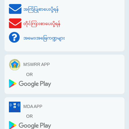
အကြံပြုစာပေးပို့ရန်
တိုင်ကြားစာပေးပို့ရန်
အမေး၊အဖြေကဏ္ဍများ
MSWRR APP
OR
MDA APP
OR