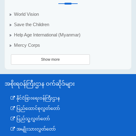
World Vision
Save the Children
Help Age International (Myanmar)
Mercy Corps
Show more
အစိုးရဝန်ကြီးဌာန ဝက်ဆိုဒ်များ
နိုင်ငံခြားရေးဝန်ကြီးဌာန
ပြည်ထောင်စုလွှတ်တော်
ပြည်သူ့လွှတ်တော်
အမျိုးသားလွှတ်တော်