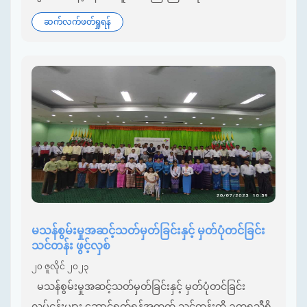
ဆက်လက်ဖတ်ရှုရန်
မသန်စွမ်းမှုအဆင့်သတ်မှတ်ခြင်းနှင့် မှတ်ပုံတင်ခြင်း
သင်တန်း ဖွင့်လှစ်
၂၀ ဇူလိုင် ၂၀၂၃
မသန်စွမ်းမှုအဆင့်သတ်မှတ်ခြင်းနှင့် မှတ်ပုံတင်ခြင်း
လုပ်ငန်းများ ဆောင်ရွက်ရန်အတွက် သင်တန်းကို ဥတ္တရသီရိ