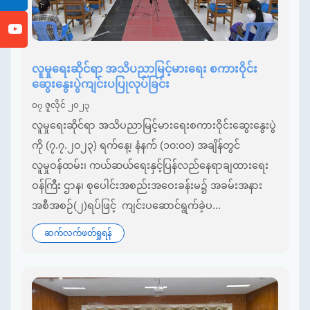
လူမှုရေးဆိုင်ရာ အသိပညာမြင့်မားရေး စကားဝိုင်း
ဆွေးနွေးပွဲကျင်းပပြုလုပ်ခြင်း
၀၇ ဇူလိုင် ၂၀၂၃
လူမှုရေးဆိုင်ရာ အသိပညာမြင့်မားရေးစကားဝိုင်းဆွေးနွေးပွဲ
ကို (၇.၇.၂၀၂၃) ရက်နေ့၊ နံနက် (၁၀:၀၀) အချိန်တွင်
လူမှုဝန်ထမ်း၊ ကယ်ဆယ်ရေးနှင့်ပြန်လည်နေရာချထားရေး
ဝန်ကြီး ဌာန၊ စုပေါင်းအစည်းအဝေးခန်းမ၌ အခမ်းအနား
အစီအစဉ်(၂)ရပ်ဖြင့် ကျင်းပဆောင်ရွက်ခဲ့ပ...
ဆက်လက်ဖတ်ရှုရန်