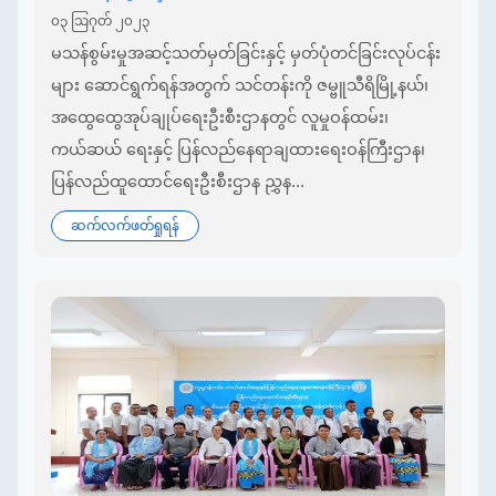
၀၃ ဩဂုတ် ၂၀၂၃
မသန်စွမ်းမှုအဆင့်သတ်မှတ်ခြင်းနှင့် မှတ်ပုံတင်ခြင်းလုပ်ငန်း
များ ဆောင်ရွက်ရန်အတွက် သင်တန်းကို ဇမ္ဗူသီရိမြို့နယ်၊
အထွေထွေအုပ်ချုပ်ရေးဦးစီးဌာနတွင် လူမှုဝန်ထမ်း၊
ကယ်ဆယ် ရေးနှင့် ပြန်လည်နေရာချထားရေးဝန်ကြီးဌာန၊
ပြန်လည်ထူထောင်ရေးဦးစီးဌာန ညွှန...
ဆက်လက်ဖတ်ရှုရန်