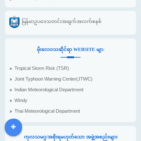
မြန်မာဥပဒေသတင်းအချက်အလက်စနစ်
မိုးလေဝသဆိုင်ရာ WEBSITE မျာ:
Tropical Storm Risk (TSR)
Joint Typhoon Warning Center(JTWC)
Indian Meteorological Department
Windy
Thai Meteorological Department
DDM
MOS
DSW
DOR
ကုလသမဂ္ဂ/အစိုးရမဟုတ်သော အဖွဲ့အစည်းများ