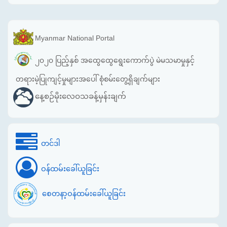
Myanmar National Portal
၂၀၂၀ ပြည့်နှစ် အထွေထွေရွေးကောက်ပွဲ မဲမသမာမှုနှင့်
တရားမဲ့ပြုကျင့်မှုများအပေါ် စုံစမ်းတွေ့ရှိချက်များ
နေ့စဉ်မိုးလေဝသခန့်မှန်းချက်
တင်ဒါ
ဝန်ထမ်းခေါ်ယူခြင်း
စေတနာ့ဝန်ထမ်းခေါ်ယူခြင်း