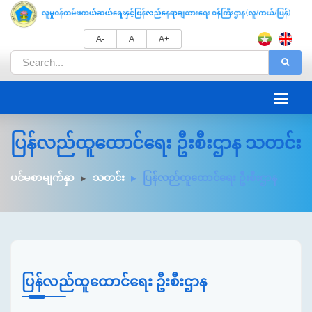
A-
A
A+
ပြန်လည်ထူထောင်ရေး ဦးစီးဌာန သတင်း
ပင်မစာမျက်နှာ
သတင်း
ပြန်လည်ထူထောင်ရေး ဦးစီးဌာန
ပြန်လည်ထူထောင်ရေး ဦးစီးဌာန