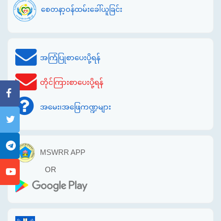
စေတနာ့ဝန်ထမ်းခေါ်ယူခြင်း
အကြံပြုစာပေးပို့ရန်
တိုင်ကြားစာပေးပို့ရန်
အမေး၊အဖြေကဏ္ဍများ
MSWRR APP
OR