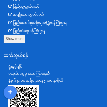
ပြည်သူ့လွှတ်တော်
အမျိုးသားလွှတ်တော်
ပြည်ထောင်စုအစိုးရအဖွဲ့ရုံးဝန်ကြီးဌာန
ပြည်ထဲရေးဝန်ကြီးဌာန
Show more
ကာကွယ်ရေးဝန်ကြီးဌာန
နယ်စပ်ရေးရာဝန်ကြီးဌာန
ဆက်သွယ်ရန်
စီမံကိန်း၊ဘဏ္ဍာရေးနှင့်စက်မှုဝန်ကြီးဌာန
ရင်းနှီးမြှုပ်နှံမှုနှင့် နိုင်ငံခြားစီးပွားဆက်သွယ်ရေးဝန်ကြီးဌာန
ရုံးဖွင့်ချိန်
အပြည်ပြည်ဆိုင်ရာပူးပေါင်းဆောင်ရွက်ရေးဝန်ကြီးဌာန
တနင်္လာနေ့ မှ သောကြာနေ့ထိ
ပြန်ကြားရေးဝန်ကြီးဌာန
နံနက် ၉းဝ၀ နာရီမှ ညနေ ၅းဝ၀ နာရီထိ
သာသနာရေးနှင့် ယဉ်ကျေးမှုဝန်ကြီးဌာန
စိုက်ပျိုးရေး၊မွေးမြူရေးနှင့်ဆည်မြောင်းဝန်ကြီးဌာန
DDM
MOS
DSW
DOR
ပို့ဆောင်ရေးနှင့်ဆက်သွယ်ရေးဝန်ကြီးဌာန