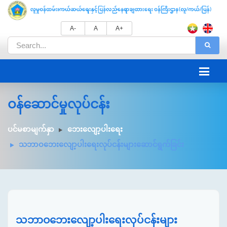
A-
A
A+
ဝန်ဆောင်မှုလုပ်ငန်း
ပင်မစာမျက်နှာ
ဘေးလျော့ပါးရေး
သဘာဝဘေးလျော့ပါးရေးလုပ်ငန်းများဆောင်ရွက်ခြင်း
သဘာဝဘေးလျော့ပါးရေးလုပ်ငန်းများ