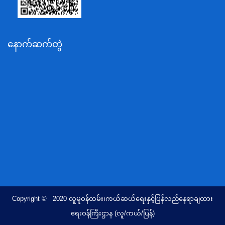
သယံဇာတနှင့်ပတ်ဝန်းကျင်ထိန်းသိမ်းရေးဝန်ကြီးဌာန
လျှပ်စစ်နှင့်စွမ်းအင်ဝန်ကြီးဌာန
နောက်ဆက်တွဲ
အလုပ်သမား၊လူဝင်မှုကြီးကြပ်ရေးနှင့်ပြည်သူ့အင်အား
ဝန်ကြီးဌာန
စီးပွားရေးနှင့်ကူးသန်းရောင်းဝယ်ရေးဝန်ကြီးဌာန
ပညာရေးဝန်ကြီးဌာန
ကျန်းမာရေးနှင့်အားကစားဝန်ကြီးဌာန
ဆောက်လုပ်ရေးဝန်ကြီးဌာန
လူမူဝန်ထမ်း၊ကယ်ဆယ်ရေးနှင့်ပြန်လည်နေရာချထားရေး
ဝန်ကြီးဌာန
ဟိုတယ်နှင့်ခရီးသွားလာရေးဝန်ကြီးဌာန
တိုင်းရင်းသားလူမျိုးရေးရာဝန်ကြီးဌာန
Copyright © 2020 လူမူဝန်ထမ်း၊ကယ်ဆယ်ရေးနှင့်ပြန်လည်နေရာချထား
ပြည်ထောင်စုရာထူးဝန်အဖွဲ့ရုံး
ရေးဝန်ကြီးဌာန (လူ/ကယ်/ပြန်)