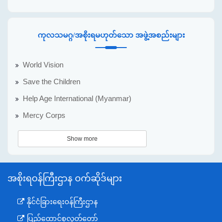
ကုလသမဂ္ဂ/အစိုးရမဟုတ်သော အဖွဲ့အစည်းများ
World Vision
Save the Children
Help Age International (Myanmar)
Mercy Corps
Show more
အစိုးရဝန်ကြီးဌာန ဝက်ဆိုဒ်များ
နိုင်ငံခြားရေးဝန်ကြီးဌာန
ပြည်ထောင်စုလွှတ်တော်