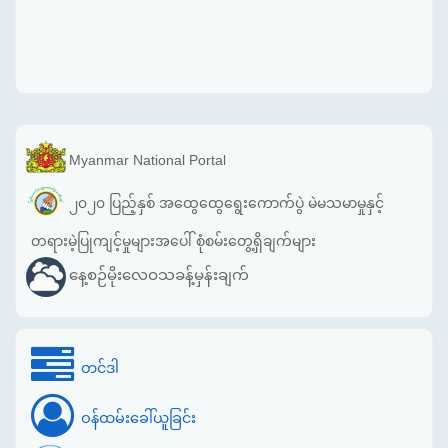
Myanmar National Portal
၂၀၂၀ ပြည့်နှစ် အထွေထွေရွေးကောက်ပွဲ မဲမသမာမှုနှင့်
တရားမဲ့ပြုကျင့်မှုများအပေါ် စုံစမ်းတွေ့ရှိချက်များ
နေ့စဉ်မိုးလေဝသခန့်မှန်းချက်
တင်ဒါ
ဝန်ထမ်းခေါ်ယူခြင်း