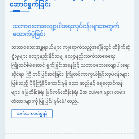
ဆောင်ရွက်ခြင်း
သဘာဝဘေးလျော့ပါးရေးလုပ်ငန်းများအတွက်
ထောက်ပံ့ခြင်း
သဘာဝဘေးအန္တရာယ်များ ကျရောက်သည့်အချိန်တွင် ထိခိုက်ဆုံ
ရှုံးမှုများ လျော့နည်းနိုင်သမျှ လျော့နည်းသက်သာစေရေး
ကြိုတင်စီမံဆောင် ရွက်ခြင်းအနေဖြင့် သဘာဝဘေးလျော့ပါးရေး
ဆိုင်ရာ ကြိုတင်ပြင်ဆင်ခြင်း၊ ကြိုတင်ကာကွယ်ခြင်းလုပ်ငန်းများ
ဖြစ်သည့် ပိုမိုကြံ့ခိုင်ကောင်းမွန် သော ဆည်နှင့် ရေလှောင်ကန်
များ၊ မြေထိန်းနံရံ၊ မြစ်ကမ်းထိန်းနံရံ၊ Box culvert များ၊ လမ်း၊
တံတားများကို ပြုပြင်/ မွမ်းမံ/ တည်...
ဆက်လက်ဖတ်ရှုရန်