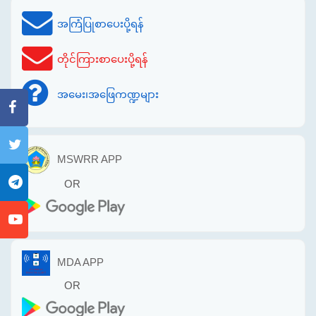
အကြံပြုစာပေးပို့ရန်
တိုင်ကြားစာပေးပို့ရန်
အမေး၊အဖြေကဏ္ဍများ
MSWRR APP
OR
MDA APP
OR