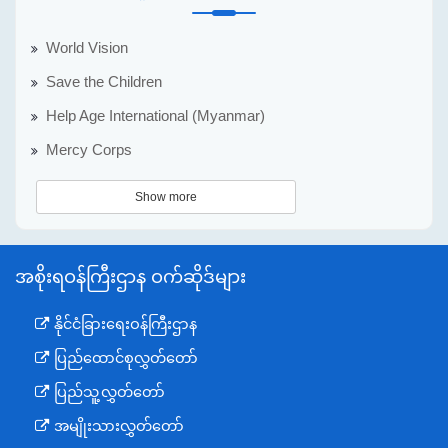
World Vision
Save the Children
Help Age International (Myanmar)
Mercy Corps
Show more
အစိုးရဝန်ကြီးဌာန ဝက်ဆိုဒ်များ
နိုင်ငံခြားရေးဝန်ကြီးဌာန
ပြည်ထောင်စုလွှတ်တော်
ပြည်သူ့လွှတ်တော်
အမျိုးသားလွှတ်တော်