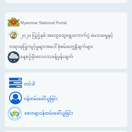
Myanmar National Portal
၂၀၂၀ ပြည့်နှစ် အထွေထွေရွေးကောက်ပွဲ မဲမသမာမှုနှင့်
တရားမဲ့ပြုကျင့်မှုများအပေါ် စုံစမ်းတွေ့ရှိချက်များ
နေ့စဉ်မိုးလေဝသခန့်မှန်းချက်
တင်ဒါ
ဝန်ထမ်းခေါ်ယူခြင်း
စေတနာ့ဝန်ထမ်းခေါ်ယူခြင်း