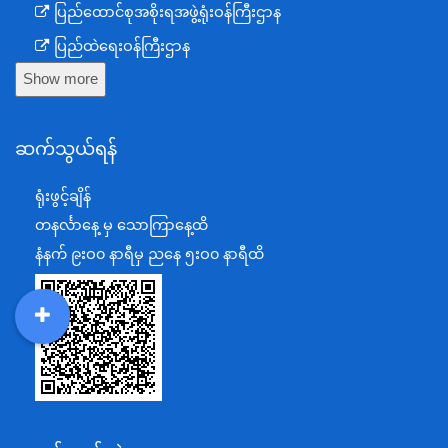
ပြည်ထောင်စုအစိုးရအဖွဲ့ရုံးဝန်ကြီးဌာန
ပြည်ထဲရေးဝန်ကြီးဌာန
Show more
ကာကွယ်ရေးဝန်ကြီးဌာန
နယ်စပ်ရေးရာဝန်ကြီးဌာန
ဆက်သွယ်ရန်
စီမံကိန်း၊ဘဏ္ဍာရေးနှင့်စက်မှုဝန်ကြီးဌာန
ရင်းနှီးမြှုပ်နှံမှုနှင့် နိုင်ငံခြားစီးပွားဆက်သွယ်ရေးဝန်ကြီးဌာန
ရုံးဖွင့်ချိန်
အပြည်ပြည်ဆိုင်ရာပူးပေါင်းဆောင်ရွက်ရေးဝန်ကြီးဌာန
တနင်္လာနေ့ မှ သောကြာနေ့ထိ
ပြန်ကြားရေးဝန်ကြီးဌာန
နံနက် ၉းဝ၀ နာရီမှ ညနေ ၅းဝ၀ နာရီထိ
သာသနာရေးနှင့် ယဉ်ကျေးမှုဝန်ကြီးဌာန
စိုက်ပျိုးရေး၊မွေးမြူရေးနှင့်ဆည်မြောင်းဝန်ကြီးဌာန
DDM
MOS
DSW
DOR
ပို့ဆောင်ရေးနှင့်ဆက်သွယ်ရေးဝန်ကြီးဌာန
သယံဇာတနှင့်ပတ်ဝန်းကျင်ထိန်းသိမ်းရေးဝန်ကြီးဌာန
လျှပ်စစ်နှင့်စွမ်းအင်ဝန်ကြီးဌာန