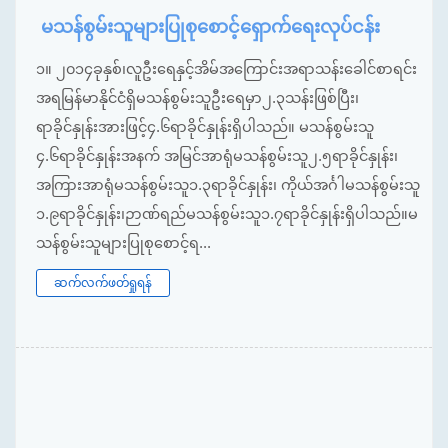
မသန်စွမ်းသူများပြုစုစောင့်ရှောက်ရေးလုပ်ငန်း
၁။ ၂၀၁၄ခုနှစ်၊လူဦးရေနှင့်အိမ်အကြောင်းအရာသန်းခေါင်စာရင်း
အရမြန်မာနိုင်ငံရှိမသန်စွမ်းသူဦးရေမှာ၂.၃သန်းဖြစ်ပြီး၊
ရာခိုင်နှုန်းအားဖြင့်၄.၆ရာခိုင်နှုန်းရှိပါသည်။ မသန်စွမ်းသူ
၄.၆ရာခိုင်နှုန်းအနက် အမြင်အာရုံမသန်စွမ်းသူ၂.၅ရာခိုင်နှုန်း၊
အကြားအာရုံမသန်စွမ်းသူ၁.၃ရာခိုင်နှုန်း၊ ကိုယ်အင်္ဂါမသန်စွမ်းသူ
၁.၉ရာခိုင်နှုန်း၊ဉာဏ်ရည်မသန်စွမ်းသူ၁.၇ရာခိုင်နှုန်းရှိပါသည်။မ
သန်စွမ်းသူများပြုစုစောင့်ရ...
ဆက်လက်ဖတ်ရှုရန်