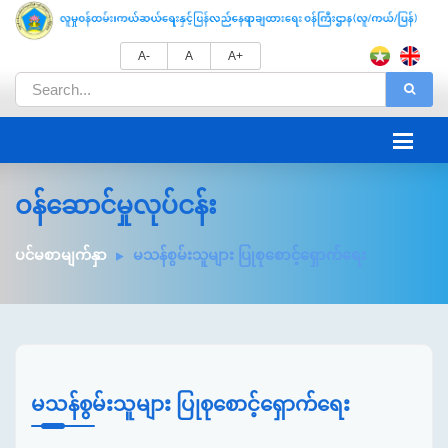
A-
A
A+
ဝန်ဆောင်မှုလုပ်ငန်း
ပင်မစာမျက်နှာ
မသန်စွမ်းသူများ ပြုစုစောင့်ရှောက်ရေး
မသန်စွမ်းသူများ ပြုစုစောင့်ရှောက်ရေး