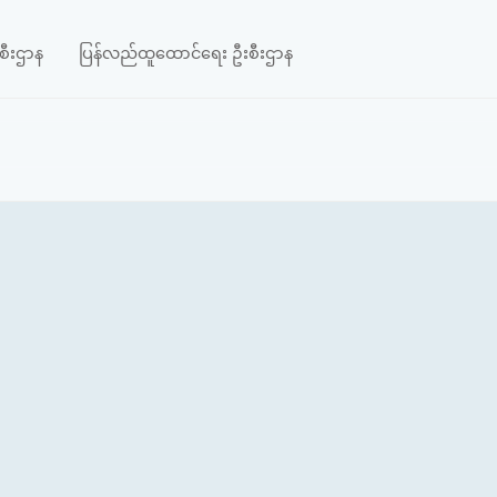
းစီးဌာန
ပြန်လည်ထူထောင်ရေး ဦးစီးဌာန