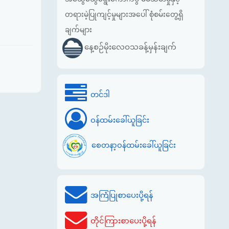
တရားမဲ့ပြုကျင့်မှုများအပေါ် စုံစမ်းတွေ့ရှိ
ချက်များ
နေ့စဉ်မိုးလေဝသခန့်မှန်းချက်
တင်ဒါ
ဝန်ထမ်းခေါ်ယူခြင်း
စေတနာ့ဝန်ထမ်းခေါ်ယူခြင်း
အကြံပြုစာပေးပို့ရန်
တိုင်ကြားစာပေးပို့ရန်