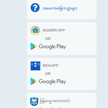
အမေး၊အဖြေကဏ္ဍများ
MSWRR APP
OR
MDA APP
OR
မြန်မာဥပဒေသတင်း