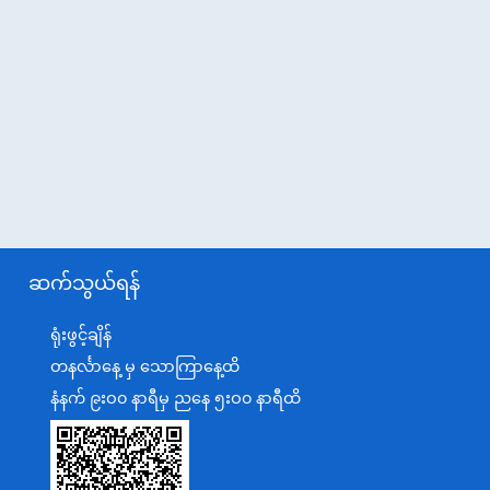
ဆက်သွယ်ရန်
ရုံးဖွင့်ချိန်
တနင်္လာနေ့ မှ သောကြာနေ့ထိ
နံနက် ၉းဝ၀ နာရီမှ ညနေ ၅းဝ၀ နာရီထိ