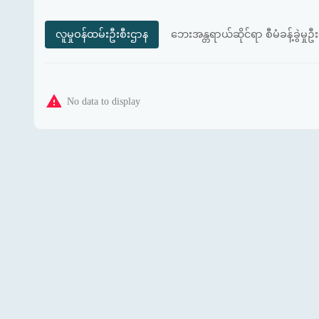
လူမှုဝန်ထမ်းဦးစီးဌာန
ဘေးအန္တရာယ်ဆိုင်ရာ စီမံခန့်ခွဲမှုဦ
No data to display