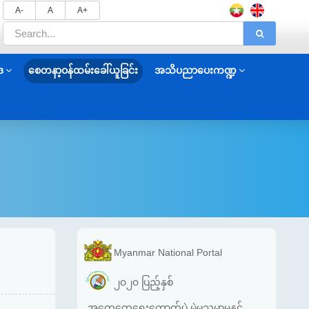
A-
A
A+
ဒ
စေတနာ့ဝန်ထမ်းခေါ်ယူခြင်း
အသိပညာပေးကဏ္ဍ
Myanmar National Portal
၂၀၂၀ ပြည့်နှစ်
အထွေထွေရွေးကောက်ပွဲ မဲမသမာမှုနှင့်