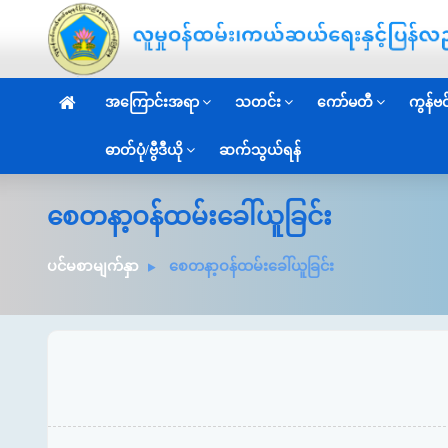
အကြောင်းအရာ
သတင်း
ကော်မတီ
ကွန်ဗင်
ဓာတ်ပုံ/ဗွီဒီယို
ဆက်သွယ်ရန်
စေတနာ့ဝန်ထမ်းခေါ်ယူခြင်း
ပင်မစာမျက်နှာ
စေတနာ့ဝန်ထမ်းခေါ်ယူခြင်း