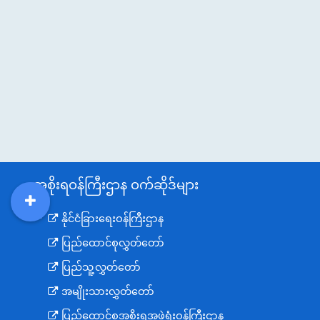
အစိုးရဝန်ကြီးဌာန ဝက်ဆိုဒ်များ
DDM
MOS
DSW
DOR
နိုင်ငံခြားရေးဝန်ကြီးဌာန
ပြည်ထောင်စုလွှတ်တော်
ပြည်သူ့လွှတ်တော်
အမျိုးသားလွှတ်တော်
ပြည်ထောင်စုအစိုးရအဖွဲ့ရုံးဝန်ကြီးဌာန