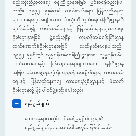
စည်းလုံးညီညွတ်ရေး ဝန်ကြီးဌာနအဖြစ် ပြင်ဆင်ဖွဲ့စည်းခဲ့ပါ
သည်။ ၁၉၇၂ ခုနှစ်တွင် ကယ်ဆယ်ရေး၊ ပြန်လည်နေရာ
ချထားရေးနှင့် အမျိုးသားစည်းလုံးညီ ညွတ်ရေးဝန်ကြီးဌာနကို
ဖျက်သိမ်း၍ ကယ်ဆယ်ရေးနှင့် ပြန်လည်နေရာချထားရေး
ဦးစီးဌာနအဖြစ် ဖွဲ့စည်းခဲ့ပြီး လူမှုဝန်ထမ်းဝန်းကြီးဌာန
လက်အောက်ခံဦးစီးဌာနအဖြစ် သတ်မှတ်ပေးခဲ့ပါသည်။
၁၉၉၂ ခုနှစ်တွင် လူမှုဝန်ထမ်းဝန်ကြီးဌာနအား လူမှုဝန်ထမ်း၊
ကယ်ဆယ်ရေးနှင့် ပြန်လည်နေရာချထားရေး ဝန်ကြီးဌာန
အဖြစ် ပြင်ဆင်ဖွဲ့စည်းခဲ့ပြီး လူမှုဝန်ထမ်းဦးစီးဌာန၊ ကယ်ဆယ်
ရေးနှင့် ပြန်လည်နေရာချ ထားရေးဉီးစီးဌာနနှင့် မီးသတ်
ဦးစီးဌာနတို့ဖြင့် ပါဝင်ဖွဲ့စည်းခဲ့ပါသည်။
ရည်ရွယ်ချက်
ဘေးအန္တရာယ်ဆိုင်ရာစီမံခန့်ခွဲမှုဦးစီးဌာန၏
ရည်ရွယ်ချက်မှာ အောက်ပါအတိုင်း ဖြစ်ပါသည်-