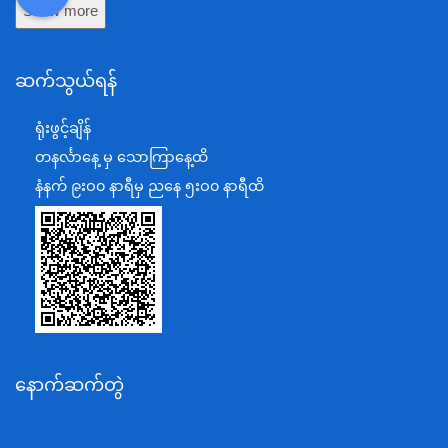
DDM
MOS
DSW
DOR
Show more
ကာကွယ်ရေးဝန်ကြီးဌာန
နယ်စပ်ရေးရာဝန်ကြီးဌာန
ဆက်သွယ်ရန်
စီမံကိန်း၊ဘဏ္ဍာရေးနှင့်စက်မှုဝန်ကြီးဌာန
ရင်းနှီးမြှုပ်နှံမှုနှင့် နိုင်ငံခြားစီးပွားဆက်သွယ်ရေးဝန်ကြီးဌာန
ရုံးဖွင့်ချိန်
အပြည်ပြည်ဆိုင်ရာပူးပေါင်းဆောင်ရွက်ရေးဝန်ကြီးဌာန
တနင်္လာနေ့ မှ သောကြာနေ့ထိ
ပြန်ကြားရေးဝန်ကြီးဌာန
နံနက် ၉းဝ၀ နာရီမှ ညနေ ၅းဝ၀ နာရီထိ
သာသနာရေးနှင့် ယဉ်ကျေးမှုဝန်ကြီးဌာန
စိုက်ပျိုးရေး၊မွေးမြူရေးနှင့်ဆည်မြောင်းဝန်ကြီးဌာန
ပို့ဆောင်ရေးနှင့်ဆက်သွယ်ရေးဝန်ကြီးဌာန
သယံဇာတနှင့်ပတ်ဝန်းကျင်ထိန်းသိမ်းရေးဝန်ကြီးဌာန
လျှပ်စစ်နှင့်စွမ်းအင်ဝန်ကြီးဌာန
နောက်ဆက်တွဲ
အလုပ်သမား၊လူဝင်မှုကြီးကြပ်ရေးနှင့်ပြည်သူ့အင်အား
ဝန်ကြီးဌာန