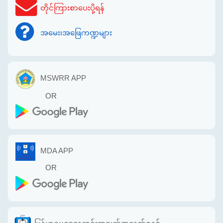
တိုင်ကြားစာပေးပို့ရန်
အမေး၊အဖြေကဏ္ဍများ
MSWRR APP
OR
MDA APP
OR