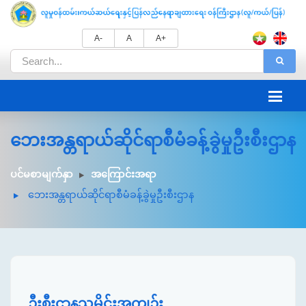
A-
A
A+
ဘေးအန္တရာယ်ဆိုင်ရာစီမံခန့်ခွဲမှုဦးစီးဌာန
ပင်မစာမျက်နှာ
အကြောင်းအရာ
ဘေးအန္တရာယ်ဆိုင်ရာစီမံခန့်ခွဲမှုဦးစီးဌာန
ဦးစီးဌာနသမိုင်းအကျဉ်း