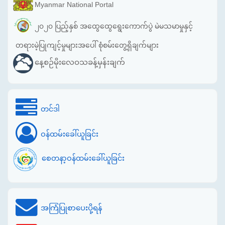
Myanmar National Portal
၂၀၂၀ ပြည့်နှစ် အထွေထွေရွေးကောက်ပွဲ မဲမသမာမှုနှင့်
တရားမဲ့ပြုကျင့်မှုများအပေါ် စုံစမ်းတွေ့ရှိချက်များ
နေ့စဉ်မိုးလေဝသခန့်မှန်းချက်
တင်ဒါ
ဝန်ထမ်းခေါ်ယူခြင်း
စေတနာ့ဝန်ထမ်းခေါ်ယူခြင်း
အကြံပြုစာပေးပို့ရန်