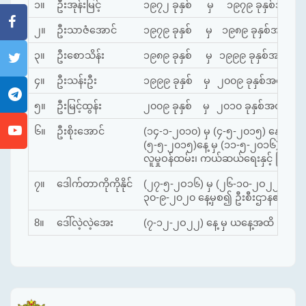
၁။
ဦးအုန်းမြင့်
၁၉၇၂ ခုနှစ်
မှ
၁၉၇၉ ခုနှစ်အထိ
၂။
ဦးသာဇံအောင်
၁၉၇၉ ခုနှစ်
မှ
၁၉၈၉ ခုနှစ်အထိ
၃။
ဦးစောသိန်း
၁၉၈၉ ခုနှစ်
မှ
၁၉၉၉ ခုနှစ်အထိ
၄။
ဦးသန်းဦး
၁၉၉၉ ခုနှစ်
မှ
၂၀၀၉ ခုနှစ်အထိ
၅။
ဦးမြင့်ထွန်း
၂၀၀၉ ခုနှစ်
မှ
၂၀၁၀ ခုနှစ်အထိ (မီး
၆။
ဦးစိုးအောင်
(၁၄-၁-၂၀၁၀) မှ (၄-၅-၂၀၁၅) နေ့အထိ
(၅-၅-၂၀၁၅)နေ့ မှ (၁၁-၅-၂၀၁၆)နေ့အ
လူမှုဝန်ထမ်း၊ ကယ်ဆယ်ရေးနှင့် ပြန်လ
၇။
ဒေါက်တာကိုကိုနိုင်
(၂၇-၅-၂ဝ၁၆) မှ (၂၆-၁၀-၂ဝ၂၂) နေ့
၃၀-၉-၂၀၂၀ နေ့မှစ၍ ဦးစီးဌာန၏ ညွှန်က
8။
ဒေါ်လဲ့လဲ့အေး
(၇-၁၂-၂ဝ၂၂) နေ့ မှ ယနေ့အထိ