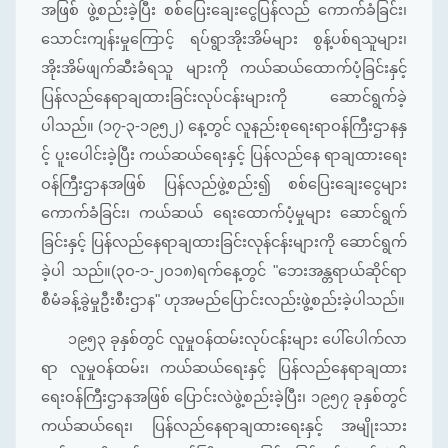
အဖြစ် ဖွဲ့စည်းခဲ့ပြီး စစ်ပြေးချေးငွေပြန်လည် ကောက်ခံခြင်း၊
သောင်းကျန်းမှုကြောင့် ရပ်ရွာအိုးအိမ်များ စွန့်ပစ်ရသူများ၊
အိုးအိမ်ဖျက်ဆီးခံရသူ များကို ကယ်ဆယ်ထောက်ပံ့ခြင်းနှင့်
ပြန်လည်နေရာချထားခြင်းလုပ်ငန်းများကို ဆောင်ရွက်ခဲ့
ပါသည်။ (၁၇-၃-၁၉၅၂) နေ့တွင် လူနည်းစုရေးရာဝန်ကြီးဌာနနှ
င့် ပူးပေါင်းခဲ့ပြီး ကယ်ဆယ်ရေးနှင့် ပြန်လည်နေ ရာချထားရေး
ဝန်ကြီးဌာနအဖြစ် ပြန်လည်ဖွဲ့စည်း၍ စစ်ပြေးချေးငွေများ
ကောက်ခံခြင်း၊ ကယ်ဆယ် ရေးထောက်ပံ့မှုများ ဆောင်ရွက်
ခြင်းနှင့် ပြန်လည်နေရာချထားခြင်းလုန်ငန်းများကို ဆောင်ရွက်
ခဲ့ပါ သည်။(၃ဝ-၁-၂ဝ၁၈)ရက်နေ့တွင် "ဘေးအန္တရာယ်ဆိုင်ရာ
စီမံခန့်ခွဲမှုဦးစီးဌာန" ဟုအမည်ပြောင်းလည်းဖွဲ့စည်းခဲ့ပါသည်။
၁၉၅၃ ခုနှစ်တွင် လူမှုဝန်ထမ်းလုပ်ငန်းများ ပေါ်ပေါက်လာ
ရာ လူမှုဝန်ထမ်း၊ ကယ်ဆယ်ရေးနှင့် ပြန်လည်နေရာချထား
ရေးဝန်ကြီးဌာနအဖြစ် ပြောင်းလဲဖွဲ့စည်းခဲ့ပြီး၊ ၁၉၅၇ ခုနှစ်တွင်
ကယ်ဆယ်ရေး၊ ပြန်လည်နေရာချထားရေးနှင့် အမျိုးသား