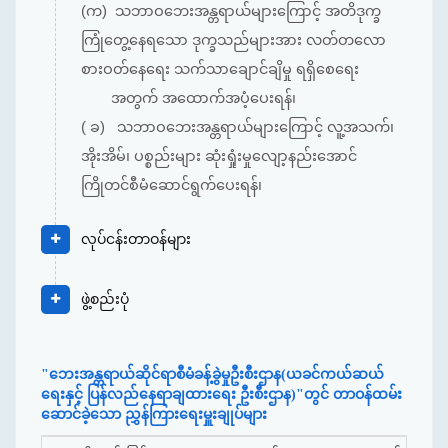
(က) သဘာဝဘေးအန္တရာယ်များကြောင့် အတိဒုက္ခ
ကြုံတွေ့နေရသော ဒုက္ခသည်များအား လတ်တလော
စားဝတ်နေရေး သက်သာချောင်ချိမှု ရရှိစေရေး
အတွက် အထောက်အပံ့ပေးရန်၊
( ခ) သဘာဝဘေးအန္တရာယ်များကြောင့် လူ့အသက်၊
အိုးအိမ်၊ ပစ္စည်းများ ဆုံးရှုံးမှုလျော့နည်းအောင်
ကြိုတင်စီမံဆောင်ရွက်ပေးရန်၊
လုပ်ငန်းတာဝန်များ
ဖွဲ့စည်းပုံ
"ဘေးအန္တရာယ်ဆိုင်ရာစီမံခန့်ခွဲမှုဦးစီးဌာန(ယခင်ကယ်ဆယ်
ရေးနှင့် ပြန်လည်နေရာချထားရေး ဦးစီးဌာန)"တွင် တာဝန်ထမ်း
ဆောင်ခဲ့သော ညွှန်ကြားရေးမှူးချုပ်များ