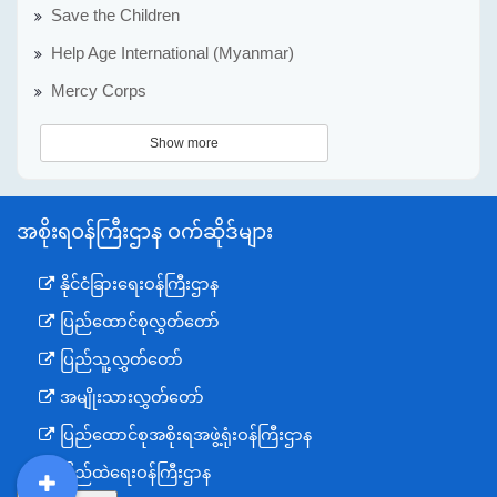
Save the Children
Help Age International (Myanmar)
Mercy Corps
Show more
အစိုးရဝန်ကြီးဌာန ဝက်ဆိုဒ်များ
နိုင်ငံခြားရေးဝန်ကြီးဌာန
ပြည်ထောင်စုလွှတ်တော်
ပြည်သူ့လွှတ်တော်
အမျိုးသားလွှတ်တော်
ပြည်ထောင်စုအစိုးရအဖွဲ့ရုံးဝန်ကြီးဌာန
ပြည်ထဲရေးဝန်ကြီးဌာန