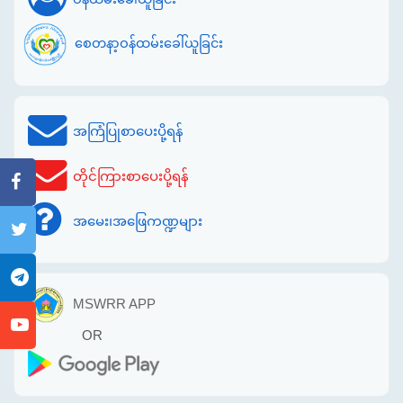
စေတနာ့ဝန်ထမ်းခေါ်ယူခြင်း
အကြံပြုစာပေးပို့ရန်
တိုင်ကြားစာပေးပို့ရန်
အမေး၊အဖြေကဏ္ဍများ
MSWRR APP
OR