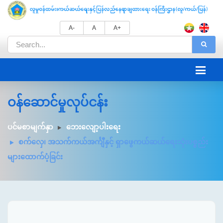
A-
A
A+
ဝန်ဆောင်မှုလုပ်ငန်း
ပင်မစာမျက်နှာ
ဘေးလျော့ပါးရေး
စက်လှေ၊ အသက်ကယ်အင်္ကျီနှင့် ရှာဖွေကယ်ဆယ်ရေးသုံးပစ္စည်း
များထောက်ပံ့ခြင်း