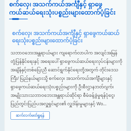
စက်လှေ၊ အသက်ကယ်အင်္ကျီနှင့် ရှာဖွေ
ကယ်ဆယ်ရေးသုံးပစ္စည်းများထောက်ပံ့ခြင်း
စက်လှေ၊ အသက်ကယ်အင်္ကျီနှင့် ရှာဖွေကယ်ဆယ်
ရေးသုံးပစ္စည်းများထောက်ပံ့ခြင်း
သဘာဝဘေးအန္တရာယ်များ ကျရောက်လာပါက အလျင်အမြန်
တုံ့ပြန်နိုင်ရေးနှင့် အရေးပေါ် ရှာဖွေကယ်ဆယ်ရေးလုပ်ငန်းများကို
အချိန်နှင့်တစ်ပြေးညီ ဆောင်ရွက်နိုင်ရေးတို့အတွက် တိုင်းဒေသ
ကြီး/ ပြည်နယ်များသို့ စက်လှေ၊ အသက်ကယ်အင်္ကျီများနှင့်
ရှာဖွေကယ်ဆယ်ရေးသုံးပစ္စည်းများကို ဦးစီးဌာနဘတ်ဂျက်၊
အမျိုးသားသဘာဝဘေးအန္တရာယ်ဆိုင်ရာ စီမံခန့်ခွဲမှုရန်ပုံငွေ၊
ပြည်တွင်းပြည်ပအလှူရှင်များ၏ လှူဒါန်းမှုများနှင့် Wo...
ဆက်လက်ဖတ်ရှုရန်