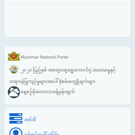
Myanmar National Portal
၂၀၂၀ ပြည့်နှစ် အထွေထွေရွေးကောက်ပွဲ မဲမသမာမှုနှင့်
တရားမဲ့ပြုကျင့်မှုများအပေါ် စုံစမ်းတွေ့ရှိချက်များ
နေ့စဉ်မိုးလေဝသခန့်မှန်းချက်
တင်ဒါ
ဝန်ထမ်းခေါ်ယူခြင်း