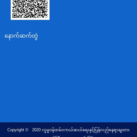
ပို့ဆောင်ရေးနှင့်ဆက်သွယ်ရေးဝန်ကြီးဌာန
သယံဇာတနှင့်ပတ်ဝန်းကျင်ထိန်းသိမ်းရေးဝန်ကြီးဌာန
လျှပ်စစ်နှင့်စွမ်းအင်ဝန်ကြီးဌာန
နောက်ဆက်တွဲ
အလုပ်သမား၊လူဝင်မှုကြီးကြပ်ရေးနှင့်ပြည်သူ့အင်အား
ဝန်ကြီးဌာန
စီးပွားရေးနှင့်ကူးသန်းရောင်းဝယ်ရေးဝန်ကြီးဌာန
ပညာရေးဝန်ကြီးဌာန
ကျန်းမာရေးနှင့်အားကစားဝန်ကြီးဌာန
ဆောက်လုပ်ရေးဝန်ကြီးဌာန
လူမူဝန်ထမ်း၊ကယ်ဆယ်ရေးနှင့်ပြန်လည်နေရာချထားရေး
ဝန်ကြီးဌာန
ဟိုတယ်နှင့်ခရီးသွားလာရေးဝန်ကြီးဌာန
တိုင်းရင်းသားလူမျိုးရေးရာဝန်ကြီးဌာန
Copyright © 2020 လူမူဝန်ထမ်း၊ကယ်ဆယ်ရေးနှင့်ပြန်လည်နေရာချထား
ပြည်ထောင်စုရာထူးဝန်အဖွဲ့ရုံး