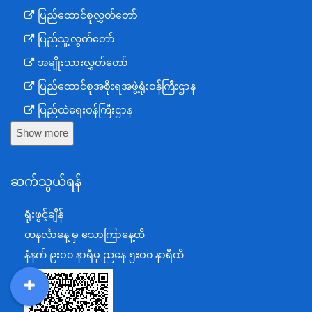
ပြည်ထောင်စုလွှတ်တော်
ပြည်သူ့လွှတ်တော်
အမျိုးသားလွှတ်တော်
ပြည်ထောင်စုအစိုးရအဖွဲ့ရုံးဝန်ကြီးဌာန
ပြည်ထဲရေးဝန်ကြီးဌာန
Show more
ကာကွယ်ရေးဝန်ကြီးဌာန
နယ်စပ်ရေးရာဝန်ကြီးဌာန
ဆက်သွယ်ရန်
စီမံကိန်း၊ဘဏ္ဍာရေးနှင့်စက်မှုဝန်ကြီးဌာန
ရင်းနှီးမြှုပ်နှံမှုနှင့် နိုင်ငံခြားစီးပွားဆက်သွယ်ရေးဝန်ကြီးဌာန
ရုံးဖွင့်ချိန်
အပြည်ပြည်ဆိုင်ရာပူးပေါင်းဆောင်ရွက်ရေးဝန်ကြီးဌာန
တနင်္လာနေ့ မှ သောကြာနေ့ထိ
ပြန်ကြားရေးဝန်ကြီးဌာန
နံနက် ၉းဝ၀ နာရီမှ ညနေ ၅းဝ၀ နာရီထိ
သာသနာရေးနှင့် ယဉ်ကျေးမှုဝန်ကြီးဌာန
စိုက်ပျိုးရေး၊မွေးမြူရေးနှင့်ဆည်မြောင်းဝန်ကြီးဌာန
DDM
MOS
DSW
DOR