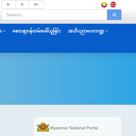
A-
A
A+
ဒ
စေတနာ့ဝန်ထမ်းခေါ်ယူခြင်း
အသိပညာပေးကဏ္ဍ
Myanmar National Portal