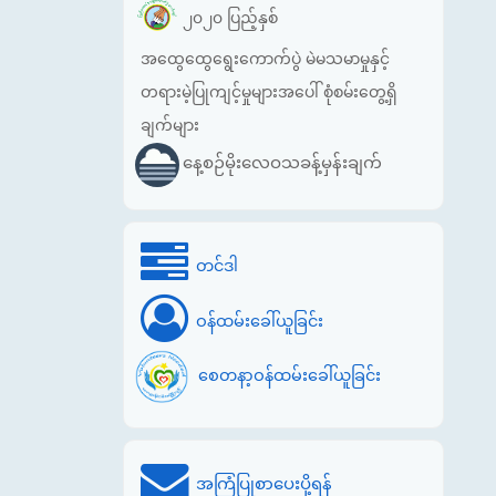
၂၀၂၀ ပြည့်နှစ်
အထွေထွေရွေးကောက်ပွဲ မဲမသမာမှုနှင့်
တရားမဲ့ပြုကျင့်မှုများအပေါ် စုံစမ်းတွေ့ရှိ
ချက်များ
နေ့စဉ်မိုးလေဝသခန့်မှန်းချက်
တင်ဒါ
ဝန်ထမ်းခေါ်ယူခြင်း
စေတနာ့ဝန်ထမ်းခေါ်ယူခြင်း
အကြံပြုစာပေးပို့ရန်