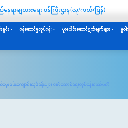
းရှင်း
ဝန်ဆောင်မှုလုပ်ငန်း
ပူးပေါင်းဆောင်ရွက်ချက်များ
မူဝါ
ေးဝမ်းကျောင်းလုပ်ငန်းများ ဖော်ဆောင်ရေးလုပ်ငန်းကော်မတီ