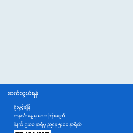
ဆက်သွယ်ရန်
ရုံးဖွင့်ချိန်
တနင်္လာနေ့ မှ သောကြာနေ့ထိ
နံနက် ၉းဝ၀ နာရီမှ ညနေ ၅းဝ၀ နာရီထိ