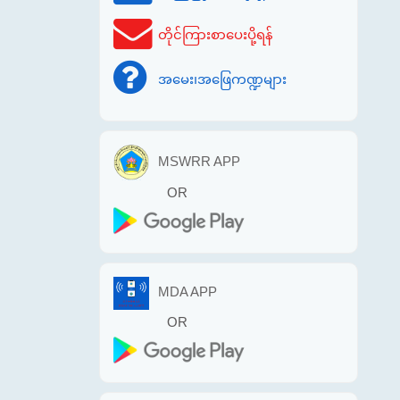
တိုင်ကြားစာပေးပို့ရန်
အမေး၊အဖြေကဏ္ဍများ
MSWRR APP
OR
MDA APP
OR