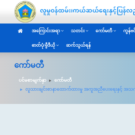
အကြောင်းအရာ
သတင်း
ကော်မတီ
ကွန်ဗင်
ဓာတ်ပုံ/ဗွီဒီယို
ဆက်သွယ်ရန်
ကော်မတီ
ပင်မစာမျက်နှာ
ကော်မတီ
လူသားချင်းစာနာထောက်ထားမှု အကူအညီပေးရေးနှင့် အသက်မွ