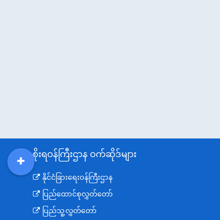
အစိုးရဝန်ကြီးဌာန ဝက်ဆိုဒ်များ
DDM
MOS
DSW
DOR
နိုင်ငံခြားရေးဝန်ကြီးဌာန
ပြည်ထောင်စုလွှတ်တော်
ပြည်သူ့လွှတ်တော်