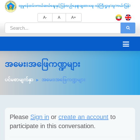
A-
A
A+
အမေး၊အဖြေကဏ္ဍများ
ပင်မစာမျက်နှာ
အမေး၊အဖြေကဏ္ဍများ
Please
Sign in
or
create an account
to
participate in this conversation.