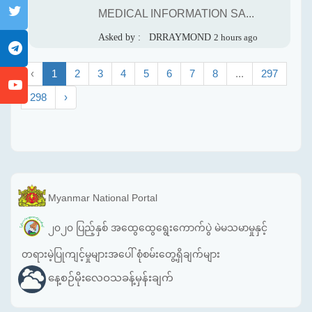
MEDICAL INFORMATION SA...
Asked by :
DRRAYMOND
2 hours ago
‹
1
2
3
4
5
6
7
8
...
297
298
›
Myanmar National Portal
၂၀၂၀ ပြည့်နှစ် အထွေထွေရွေးကောက်ပွဲ မဲမသမာမှုနှင့်
တရားမဲ့ပြုကျင့်မှုများအပေါ် စုံစမ်းတွေ့ရှိချက်များ
နေ့စဉ်မိုးလေဝသခန့်မှန်းချက်