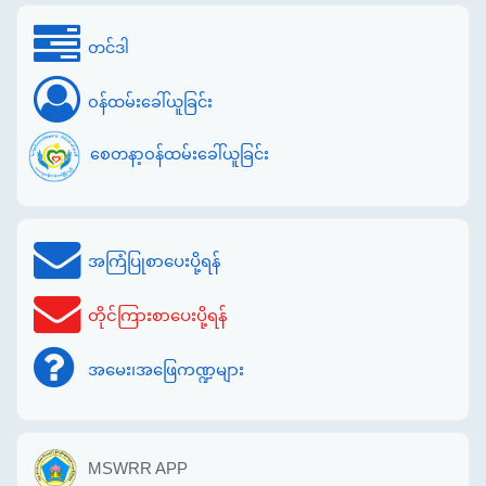
တင်ဒါ
ဝန်ထမ်းခေါ်ယူခြင်း
စေတနာ့ဝန်ထမ်းခေါ်ယူခြင်း
အကြံပြုစာပေးပို့ရန်
တိုင်ကြားစာပေးပို့ရန်
အမေး၊အဖြေကဏ္ဍများ
MSWRR APP