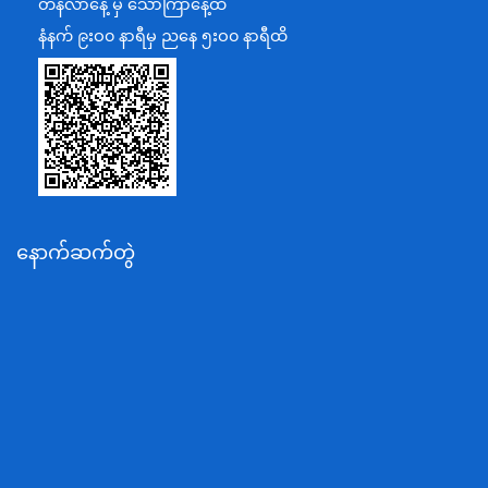
တနင်္လာနေ့ မှ သောကြာနေ့ထိ
ပြန်ကြားရေးဝန်ကြီးဌာန
နံနက် ၉းဝ၀ နာရီမှ ညနေ ၅းဝ၀ နာရီထိ
သာသနာရေးနှင့် ယဉ်ကျေးမှုဝန်ကြီးဌာန
စိုက်ပျိုးရေး၊မွေးမြူရေးနှင့်ဆည်မြောင်းဝန်ကြီးဌာန
ပို့ဆောင်ရေးနှင့်ဆက်သွယ်ရေးဝန်ကြီးဌာန
သယံဇာတနှင့်ပတ်ဝန်းကျင်ထိန်းသိမ်းရေးဝန်ကြီးဌာန
လျှပ်စစ်နှင့်စွမ်းအင်ဝန်ကြီးဌာန
နောက်ဆက်တွဲ
အလုပ်သမား၊လူဝင်မှုကြီးကြပ်ရေးနှင့်ပြည်သူ့အင်အား
ဝန်ကြီးဌာန
စီးပွားရေးနှင့်ကူးသန်းရောင်းဝယ်ရေးဝန်ကြီးဌာန
ပညာရေးဝန်ကြီးဌာန
ကျန်းမာရေးနှင့်အားကစားဝန်ကြီးဌာန
ဆောက်လုပ်ရေးဝန်ကြီးဌာန
လူမူဝန်ထမ်း၊ကယ်ဆယ်ရေးနှင့်ပြန်လည်နေရာချထားရေး