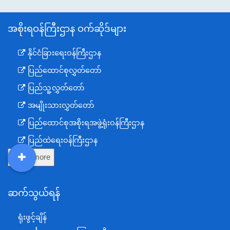
အစိုးရဝန်ကြီးဌာန ဝက်ဆိုဒ်များ
နိုင်ငံခြားရေးဝန်ကြီးဌာန
ပြည်ထောင်စုလွှတ်တော်
ပြည်သူ့လွှတ်တော်
အမျိုးသားလွှတ်တော်
ပြည်ထောင်စုအစိုးရအဖွဲ့ရုံးဝန်ကြီးဌာန
ပြည်ထဲရေးဝန်ကြီးဌာန
Show more
ကာကွယ်ရေးဝန်ကြီးဌာန
DDM
MOS
DSW
DOR
နယ်စပ်ရေးရာဝန်ကြီးဌာန
ဆက်သွယ်ရန်
စီမံကိန်း၊ဘဏ္ဍာရေးနှင့်စက်မှုဝန်ကြီးဌာန
ရင်းနှီးမြှုပ်နှံမှုနှင့် နိုင်ငံခြားစီးပွားဆက်သွယ်ရေးဝန်ကြီးဌာန
ရုံးဖွင့်ချိန်
အပြည်ပြည်ဆိုင်ရာပူးပေါင်းဆောင်ရွက်ရေးဝန်ကြီးဌာန