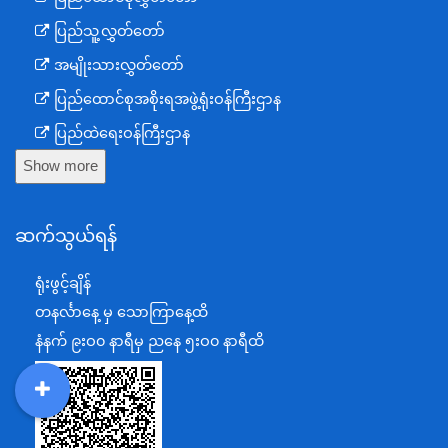
ပြည်သူ့လွှတ်တော်
အမျိုးသားလွှတ်တော်
ပြည်ထောင်စုအစိုးရအဖွဲ့ရုံးဝန်ကြီးဌာန
ပြည်ထဲရေးဝန်ကြီးဌာန
Show more
ကာကွယ်ရေးဝန်ကြီးဌာန
နယ်စပ်ရေးရာဝန်ကြီးဌာန
ဆက်သွယ်ရန်
စီမံကိန်း၊ဘဏ္ဍာရေးနှင့်စက်မှုဝန်ကြီးဌာန
ရင်းနှီးမြှုပ်နှံမှုနှင့် နိုင်ငံခြားစီးပွားဆက်သွယ်ရေးဝန်ကြီးဌာန
ရုံးဖွင့်ချိန်
အပြည်ပြည်ဆိုင်ရာပူးပေါင်းဆောင်ရွက်ရေးဝန်ကြီးဌာန
တနင်္လာနေ့ မှ သောကြာနေ့ထိ
ပြန်ကြားရေးဝန်ကြီးဌာန
နံနက် ၉းဝ၀ နာရီမှ ညနေ ၅းဝ၀ နာရီထိ
သာသနာရေးနှင့် ယဉ်ကျေးမှုဝန်ကြီးဌာန
စိုက်ပျိုးရေး၊မွေးမြူရေးနှင့်ဆည်မြောင်းဝန်ကြီးဌာန
DDM
MOS
DSW
DOR
ပို့ဆောင်ရေးနှင့်ဆက်သွယ်ရေးဝန်ကြီးဌာန