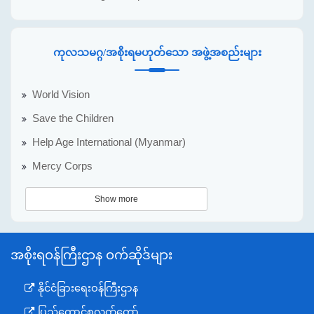
ကုလသမဂ္ဂ/အစိုးရမဟုတ်သော အဖွဲ့အစည်းများ
World Vision
Save the Children
Help Age International (Myanmar)
Mercy Corps
Show more
အစိုးရဝန်ကြီးဌာန ဝက်ဆိုဒ်များ
နိုင်ငံခြားရေးဝန်ကြီးဌာန
ပြည်ထောင်စုလွှတ်တော်