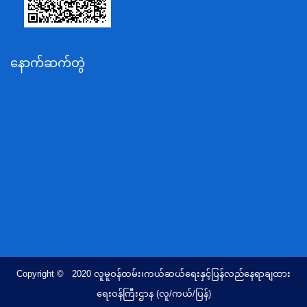
သယံဇာတနှင့်ပတ်ဝန်းကျင်ထိန်းသိမ်းရေးဝန်ကြီးဌာန
လျှပ်စစ်နှင့်စွမ်းအင်ဝန်ကြီးဌာန
နောက်ဆက်တွဲ
အလုပ်သမား၊လူဝင်မှုကြီးကြပ်ရေးနှင့်ပြည်သူ့အင်အား
ဝန်ကြီးဌာန
စီးပွားရေးနှင့်ကူးသန်းရောင်းဝယ်ရေးဝန်ကြီးဌာန
ပညာရေးဝန်ကြီးဌာန
ကျန်းမာရေးနှင့်အားကစားဝန်ကြီးဌာန
ဆောက်လုပ်ရေးဝန်ကြီးဌာန
လူမူဝန်ထမ်း၊ကယ်ဆယ်ရေးနှင့်ပြန်လည်နေရာချထားရေး
ဝန်ကြီးဌာန
ဟိုတယ်နှင့်ခရီးသွားလာရေးဝန်ကြီးဌာန
တိုင်းရင်းသားလူမျိုးရေးရာဝန်ကြီးဌာန
Copyright © 2020 လူမူဝန်ထမ်း၊ကယ်ဆယ်ရေးနှင့်ပြန်လည်နေရာချထား
ပြည်ထောင်စုရာထူးဝန်အဖွဲ့ရုံး
ရေးဝန်ကြီးဌာန (လူ/ကယ်/ပြန်)