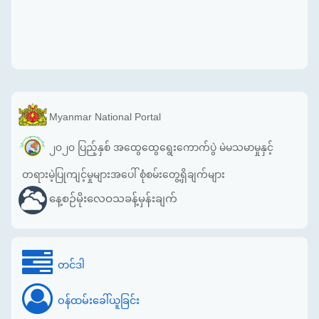
Myanmar National Portal
၂၀၂၀ ပြည့်နှစ် အထွေထွေရွေးကောက်ပွဲ မဲမသမာမှုနှင့်
တရားမဲ့ပြုကျင့်မှုများအပေါ် စုံစမ်းတွေ့ရှိချက်များ
နေ့စဉ်မိုးလေဝသခန့်မှန်းချက်
တင်ဒါ
ဝန်ထမ်းခေါ်ယူခြင်း