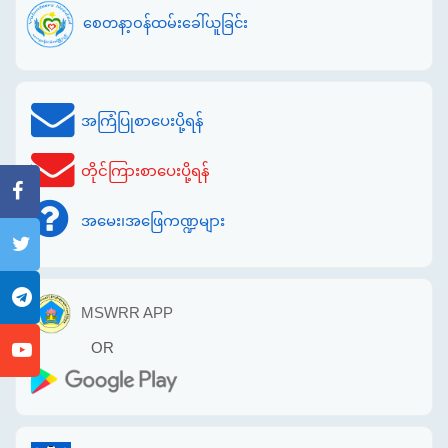
စေတနာ့ဝန်ထမ်းခေါ်ယူခြင်း
အကြံပြုစာပေးပို့ရန်
တိုင်ကြားစာပေးပို့ရန်
အမေး၊အဖြေကဏ္ဍများ
MSWRR APP
OR