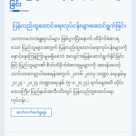
ခြင်း
ပြန်လည်ထူထောင်ရေးလုပ်ငန်းများဆောင်ရွက်ခြင်း
သဘာဝဘေးအန္တရာယ်များ ဖြစ်ပွားပြီးနောက် ထိခိုက်ခံစားရ
သော ပြည်သူများအတွက် ပြန်လည်ထူထောင်ရေးလုပ်ငန်းများကို
နှောင့်နှေးကြန့်ကြာမှုမရှိစေဘဲ အလျင်အမြန်ဆောင်ရွက်နိုင်ခြင်း
ဖြင့် ပြည်သူများ၏ စိတ်ထိခိုက်ခံစားရမှုများကို အတန်အသင့်
သက်သာလျော့ပါးစေရန်အတွက် ၂၀၁၆-၂၀၁၇ ဘဏ္ဍာ ရေးနှစ်မှ
၂၀၂၃ - ၂၀၂၄ ဘဏ္ဍာရေးနှစ် (၅-၁-၂၀၂၄) ရက်နေ့အထိ တိုင်း
ဒေသကြီး/ ပြည်နယ်အသီးသီးတွင် ပြန်လည်ထူထောင်ရေး
လုပ်ငန်း...
ဆက်လက်ဖတ်ရှုရန်