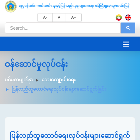
A-
A
A+
ဝန်ဆောင်မှုလုပ်ငန်း
ပင်မစာမျက်နှာ
ဘေးလျော့ပါးရေး
ပြန်လည်ထူထောင်ရေးလုပ်ငန်းများဆောင်ရွက်ခြင်း
ပြန်လည်ထူထောင်ရေးလုပ်ငန်းများဆောင်ရွက်