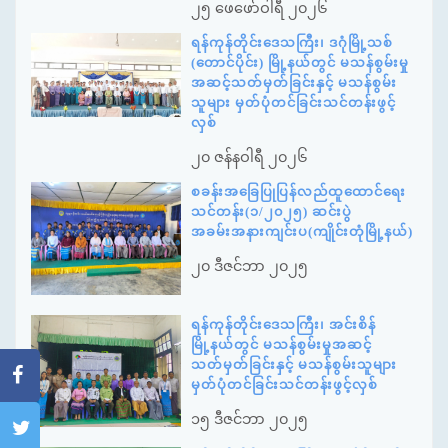
၂၅ ဖေဖော်ဝါရီ ၂၀၂၆
ရန်ကုန်တိုင်းဒေသကြီး၊ ဒဂုံမြို့သစ်
(တောင်ပိုင်း) မြို့နယ်တွင် မသန်စွမ်းမှု
အဆင့်သတ်မှတ်ခြင်းနှင့် မသန်စွမ်း
သူများ မှတ်ပုံတင်ခြင်းသင်တန်းဖွင့်
လှစ်
၂၀ ဇန်နဝါရီ ၂၀၂၆
စခန်းအခြေပြုပြန်လည်ထူထောင်ရေး
သင်တန်း(၁/၂၀၂၅) ဆင်းပွဲ
အခမ်းအနားကျင်းပ(ကျိုင်းတုံမြို့နယ်)
၂၀ ဒီဇင်ဘာ ၂၀၂၅
ရန်ကုန်တိုင်းဒေသကြီး၊ အင်းစိန်
မြို့နယ်တွင် မသန်စွမ်းမှုအဆင့်
သတ်မှတ်ခြင်းနှင့် မသန်စွမ်းသူများ
မှတ်ပုံတင်ခြင်းသင်တန်းဖွင့်လှစ်
၁၅ ဒီဇင်ဘာ ၂၀၂၅