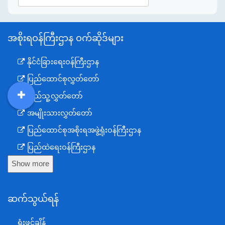
အစိုးရဝန်ကြီးဌာန ဝက်ဆိုဒ်များ
နိုင်ငံခြားရေးဝန်ကြီးဌာန
ပြည်ထောင်စုလွှတ်တော်
ပြည်သူ့လွှတ်တော်
DDM
MOS
DSW
DOR
အမျိုးသားလွှတ်တော်
ပြည်ထောင်စုအစိုးရအဖွဲ့ရုံးဝန်ကြီးဌာန
ပြည်ထဲရေးဝန်ကြီးဌာန
Show more
ကာကွယ်ရေးဝန်ကြီးဌာန
နယ်စပ်ရေးရာဝန်ကြီးဌာန
ဆက်သွယ်ရန်
စီမံကိန်း၊ဘဏ္ဍာရေးနှင့်စက်မှုဝန်ကြီးဌာန
ရင်းနှီးမြှုပ်နှံမှုနှင့် နိုင်ငံခြားစီးပွားဆက်သွယ်ရေးဝန်ကြီးဌာန
ရုံးဖွင့်ချိန်