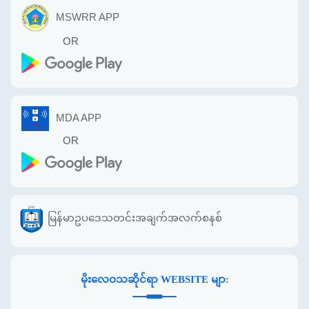
MSWRR APP
OR
MDA APP
OR
မြန်မာဥပဒေသတင်းအချက်အလက်စနစ်
မိုးလေဝသဆိုင်ရာ WEBSITE မျာ: