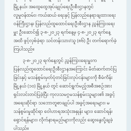
မြို့နယ်၊ အထွေထွေအုပ်ချုပ်ရေးဦးစီးဌာနတွင်
လူမှုဝန်ထမ်း၊ ကယ်ဆယ် ရေးနှင့် ပြန်လည်နေရာချထားရေး
ဝန်ကြီးဌာန၊ ပြန်လည်ထူထောင်ရေးဦးစီးဌာန ညွှန်ကြားရေး
မှူး ဦးဆောင်၍ ၃-၈-၂၀၂၃ ရက်နေ့မှ ၄-၈-၂၀၂၃ ရက်နေ့
အထိ ဖွင့်လှစ်ခဲ့ရာ သင်တန်းသား/သူ (၈၆) ဦး တက်ရောက်ခဲ့
ကြပါသည်။
၃-၈-၂၀၂၃ ရက်နေ့တွင် ညွှန်ကြားရေးမှူးက
ပြန်လည်ထူထောင်ရေးဦးစီးဌာနအကြောင်း မိတ်ဆက်တင်ပြ
ခြင်းနှင့် မသန်စွမ်းမှတ်ပုံတင်ခြင်းလုပ်ငန်းများကို စီမံကိန်း
မြို့နယ် (၁၀) မြို့နယ် တွင် ဆောင်ရွက်မည့်အစီအစဉ်အား
ရှင်းလင်းတင်ပြခဲ့ပြီး ကုလသမဂ္ဂမသန်စွမ်းသူများ၏ အခွင့်
အရေးဆိုင်ရာ သဘောတူစာချုပ်ပါ အခွင့်အရေးများ၊ မ
သန်စွမ်းမှုဆိုင်ရာ ဝေါဟာရအသုံးအနှုန်း များ၊ ဆောင်ရန်၊
ရှောင်ရန်များ၊ လိုက်နာရမည်များကိုလည်း ဆွေးနွေးပို့ချခဲ့
ပါသည်။