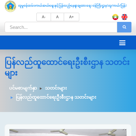
A-
A
A+
ပြန်လည်ထူထောင်ရေးဦးစီးဌာန သတင်း
များ
ပင်မစာမျက်နှာ
သတင်းများ
ပြန်လည်ထူထောင်ရေးဦးစီးဌာန သတင်းများ