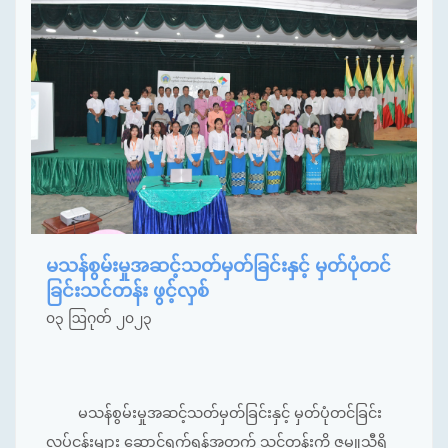
မသန်စွမ်းမှုအဆင့်သတ်မှတ်ခြင်းနှင့် မှတ်ပုံတင်
ခြင်းသင်တန်း ဖွင့်လှစ်
၀၃ ဩဂုတ် ၂၀၂၃
မသန်စွမ်းမှုအဆင့်သတ်မှတ်ခြင်းနှင့် မှတ်ပုံတင်ခြင်း
လုပ်ငန်းများ ဆောင်ရွက်ရန်အတွက် သင်တန်းကို ဇမ္ဗူသီရိ