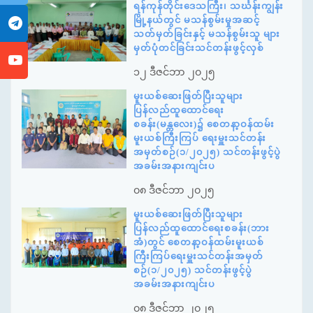
ရန်ကုန်တိုင်းဒေသကြီး၊ သင်္ဃန်းကျွန်း
မြို့နယ်တွင် မသန်စွမ်းမှုအဆင့်
သတ်မှတ်ခြင်းနှင့် မသန်စွမ်းသူ များ
မှတ်ပုံတင်ခြင်းသင်တန်းဖွင့်လှစ်
၁၂ ဒီဇင်ဘာ ၂၀၂၅
မူးယစ်ဆေးဖြတ်ပြီးသူများ
ပြန်လည်ထူထောင်ရေး
စခန်း(မန္တလေး)၌ စေတနာ့ဝန်ထမ်း
မူးယစ်ကြီးကြပ် ရေးမှူးသင်တန်း
အမှတ်စဉ်(၁/၂၀၂၅) သင်တန်းဖွင့်ပွဲ
အခမ်းအနားကျင်းပ
၀၈ ဒီဇင်ဘာ ၂၀၂၅
မူးယစ်ဆေးဖြတ်ပြီးသူများ
ပြန်လည်ထူထောင်ရေးစခန်း(ဘား
အံ)တွင် စေတနာ့ဝန်ထမ်းမူးယစ်
ကြီးကြပ်ရေးမှူးသင်တန်းအမှတ်
စဉ်(၁/၂၀၂၅) သင်တန်းဖွင့်ပွဲ
အခမ်းအနားကျင်းပ
၀၈ ဒီဇင်ဘာ ၂၀၂၅