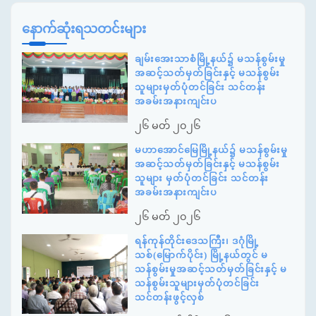
နောက်ဆုံးရသတင်းများ
ချမ်းအေးသာစံမြို့နယ်၌ မသန်စွမ်းမှု
အဆင့်သတ်မှတ်ခြင်းနှင့် မသန်စွမ်း
သူများမှတ်ပုံတင်ခြင်း သင်တန်း
အခမ်းအနားကျင်းပ
၂၆ မတ် ၂၀၂၆
မဟာအောင်မြေမြို့နယ်၌ မသန်စွမ်းမှု
အဆင့်သတ်မှတ်ခြင်းနှင့် မသန်စွမ်း
သူများ မှတ်ပုံတင်ခြင်း သင်တန်း
အခမ်းအနားကျင်းပ
၂၆ မတ် ၂၀၂၆
ရန်ကုန်တိုင်းဒေသကြီး၊ ဒဂုံမြို့
သစ်(မြောက်ပိုင်း) မြို့နယ်တွင် မ
သန်စွမ်းမှုအဆင့်သတ်မှတ်ခြင်းနှင့် မ
သန်စွမ်းသူများမှတ်ပုံတင်ခြင်း
သင်တန်းဖွင့်လှစ်