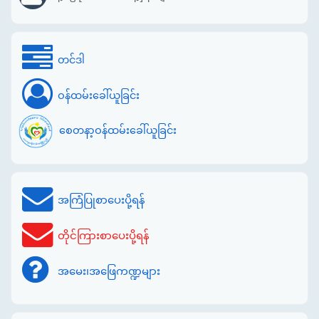
တင်ဒါ
ဝန်ထမ်းခေါ်ယူခြင်း
စေတနာ့ဝန်ထမ်းခေါ်ယူခြင်း
အကြံပြုစာပေးပို့ရန်
တိုင်ကြားစာပေးပို့ရန်
အမေး၊အဖြေကဏ္ဍများ