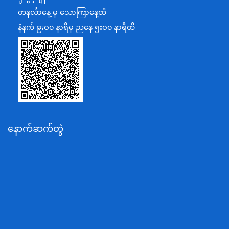
အပြည်ပြည်ဆိုင်ရာပူးပေါင်းဆောင်ရွက်ရေးဝန်ကြီးဌာန
တနင်္လာနေ့ မှ သောကြာနေ့ထိ
ပြန်ကြားရေးဝန်ကြီးဌာန
နံနက် ၉းဝ၀ နာရီမှ ညနေ ၅းဝ၀ နာရီထိ
သာသနာရေးနှင့် ယဉ်ကျေးမှုဝန်ကြီးဌာန
စိုက်ပျိုးရေး၊မွေးမြူရေးနှင့်ဆည်မြောင်းဝန်ကြီးဌာန
ပို့ဆောင်ရေးနှင့်ဆက်သွယ်ရေးဝန်ကြီးဌာန
သယံဇာတနှင့်ပတ်ဝန်းကျင်ထိန်းသိမ်းရေးဝန်ကြီးဌာန
လျှပ်စစ်နှင့်စွမ်းအင်ဝန်ကြီးဌာန
နောက်ဆက်တွဲ
အလုပ်သမား၊လူဝင်မှုကြီးကြပ်ရေးနှင့်ပြည်သူ့အင်အား
ဝန်ကြီးဌာန
စီးပွားရေးနှင့်ကူးသန်းရောင်းဝယ်ရေးဝန်ကြီးဌာန
ပညာရေးဝန်ကြီးဌာန
ကျန်းမာရေးနှင့်အားကစားဝန်ကြီးဌာန
ဆောက်လုပ်ရေးဝန်ကြီးဌာန