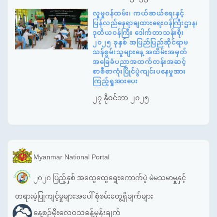
လူမှုဝန်ထမ်း၊ ကယ်ဆယ်ရေးနှင့်
ပြန်လည်နေရာချထားရေးဝန်ကြီးဌာန၊
ဒုတိယဝန်ကြီး ဒေါက်တာသန်းစိုး
၂၀၂၅ ခုနှစ် အပြည်ပြည်ဆိုင်ရာမ
သန်စွမ်းသူများနေ့ အထိမ်းအမှတ်
အခြေခံပညာအထက်တန်းအဆင့်
စာစီစာကုံးပြိုင်ပွဲကျင်းပနေမှုအား
ကြည့်ရှုအားပေး
၂၇ နိုဝင်ဘာ ၂၀၂၅
Myanmar National Portal
၂၀၂၀ ပြည့်နှစ် အထွေထွေရွေးကောက်ပွဲ မဲမသမာမှုနှင့်
တရားမဲ့ပြုကျင့်မှုများအပေါ် စုံစမ်းတွေ့ရှိချက်များ
နေ့စဉ်မိုးလေဝသခန့်မှန်းချက်