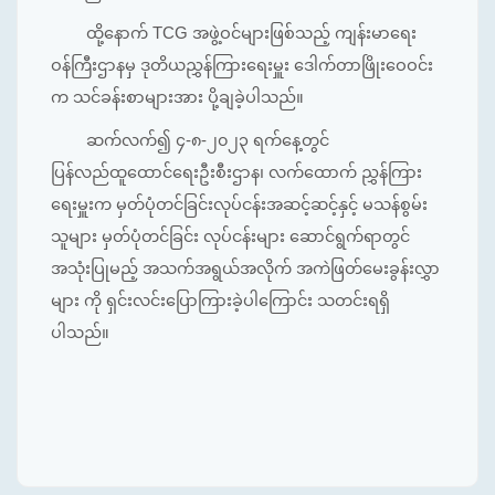
ထို့နောက် TCG အဖွဲ့ဝင်များဖြစ်သည့် ကျန်းမာရေး
ဝန်ကြီးဌာနမှ ဒုတိယညွှန်ကြားရေးမှူး ဒေါက်တာဖြိုးဝေဝင်း
က သင်ခန်းစာများအား ပို့ချခဲ့ပါသည်။
ဆက်လက်၍ ၄-၈-၂၀၂၃ ရက်နေ့တွင်
ပြန်လည်ထူထောင်ရေးဦးစီးဌာန၊ လက်ထောက် ညွှန်ကြား
ရေးမှူးက မှတ်ပုံတင်ခြင်းလုပ်ငန်းအဆင့်ဆင့်နှင့် မသန်စွမ်း
သူများ မှတ်ပုံတင်ခြင်း လုပ်ငန်းများ ဆောင်ရွက်ရာတွင်
အသုံးပြုမည့် အသက်အရွယ်အလိုက် အကဲဖြတ်မေးခွန်းလွှာ
များ ကို ရှင်းလင်းပြောကြားခဲ့ပါကြောင်း သတင်းရရှိ
ပါသည်။