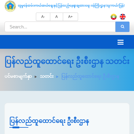
A-
A
A+
ပြန်လည်ထူထောင်ရေး ဦးစီးဌာန သတင်း
ပင်မစာမျက်နှာ
သတင်း
ပြန်လည်ထူထောင်ရေး ဦးစီးဌာန
ပြန်လည်ထူထောင်ရေး ဦးစီးဌာန