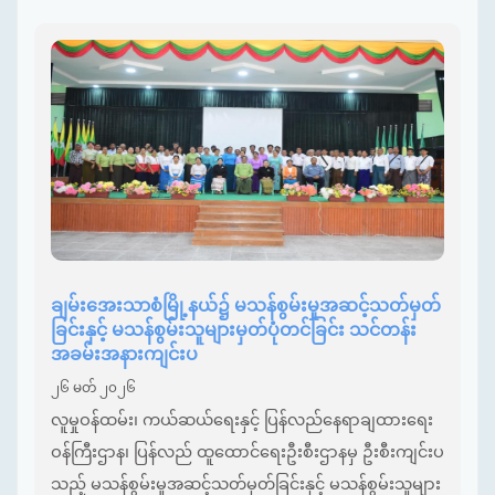
ချမ်းအေးသာစံမြို့နယ်၌ မသန်စွမ်းမှုအဆင့်သတ်မှတ်
ခြင်းနှင့် မသန်စွမ်းသူများမှတ်ပုံတင်ခြင်း သင်တန်း
အခမ်းအနားကျင်းပ
၂၆ မတ် ၂၀၂၆
လူမှုဝန်ထမ်း၊ ကယ်ဆယ်ရေးနှင့် ပြန်လည်နေရာချထားရေး
ဝန်ကြီးဌာန၊ ပြန်လည် ထူထောင်ရေးဦးစီးဌာနမှ ဦးစီးကျင်းပ
သည့် မသန်စွမ်းမှုအဆင့်သတ်မှတ်ခြင်းနှင့် မသန်စွမ်းသူများ