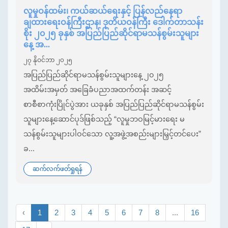
လူမှုဝန်ထမ်း၊ ကယ်ဆယ်ရေးနှင့် ပြန်လည်နေရာ
ချထားရေးဝန်ကြီးဌာန၊ ဒုတိယဝန်ကြီး ဒေါက်တာသန်း
စိုး ၂၀၂၅ ခုနှစ် အပြည်ပြည်ဆိုင်ရာမသန်စွမ်းသူများ
နေ့ အ...
၂၇ နိုဝင်ဘာ ၂၀၂၅
အပြည်ပြည်ဆိုင်ရာမသန်စွမ်းသူများနေ့ ၂၀၂၅
အထိမ်းအမှတ် အခြေခံပညာအထက်တန်း အဆင့်
စာစီစာကုံးပြိုင်ပွဲအား ယခုနှစ် အပြည်ပြည်ဆိုင်ရာမသန်စွမ်း
သူများနေ့ဆောင်ပုဒ်ဖြစ်သည့် “လူမှုဘဝမြင့်မားရေး မ
သန်စွမ်းသူများပါဝင်သော လူ့အဖွဲ့အစည်းများမြှင့်တင်ပေး”
ခ...
ဆက်လက်ဖတ်ရှုရန်
‹
1
2
3
4
5
6
7
8
...
16