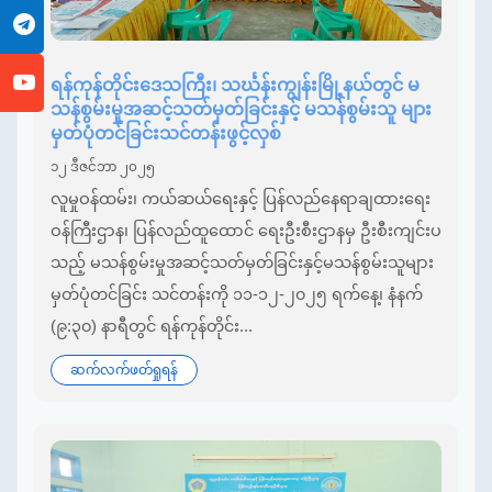
ရန်ကုန်တိုင်းဒေသကြီး၊ သင်္ဃန်းကျွန်းမြို့နယ်တွင် မ
သန်စွမ်းမှုအဆင့်သတ်မှတ်ခြင်းနှင့် မသန်စွမ်းသူ များ
မှတ်ပုံတင်ခြင်းသင်တန်းဖွင့်လှစ်
၁၂ ဒီဇင်ဘာ ၂၀၂၅
လူမှုဝန်ထမ်း၊ ကယ်ဆယ်ရေးနှင့် ပြန်လည်နေရာချထားရေး
ဝန်ကြီးဌာန၊ ပြန်လည်ထူထောင် ရေးဦးစီးဌာနမှ ဦးစီးကျင်းပ
သည့် မသန်စွမ်းမှုအဆင့်သတ်မှတ်ခြင်းနှင့်မသန်စွမ်းသူများ
မှတ်ပုံတင်ခြင်း သင်တန်းကို ၁၁-၁၂-၂၀၂၅ ရက်နေ့၊ နံနက်
(၉:၃၀) နာရီတွင် ရန်ကုန်တိုင်း...
ဆက်လက်ဖတ်ရှုရန်