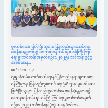
မူးယစ်ဆေးဖြတ်ပြီးသူများပြန်လည်ထူထောင်ရေး
စခန်း(မန္တလေး)၌ စေတနာ့ဝန်ထမ်းမူးယစ်ကြီးကြပ်
ရေးမှူးသင်တန်းအမှတ်စဉ်(၁/၂၀၂၅) သင်တန်းဖွင့်ပွဲ
အခမ်းအန...
၀၈ ဒီဇင်ဘာ ၂၀၂၅
လူမှုဝန်ထမ်း၊ ကယ်ဆယ်ရေးနှင့်ပြန်လည်နေရာချထားရေး
ဝန်ကြီးဌာန၊ ပြန်လည်ထူထောင် ရေးဦးစီးဌာန၊ မူးယစ်ဆေး
ဖြတ်ပြီးသူများ ပြန်လည်ထူထောင်ရေးစခန်း(မန္တလေး)၌
စေတနာ့ဝန်ထမ်း မူးယစ်ကြီးကြပ်ရေးမှူးသင်တန်းအမှတ်
စဉ်(၁/၂၀၂၅) သင်တန်းဖွင့်ပွဲကို ယနေ့ ဒီဇင်ဘာ...