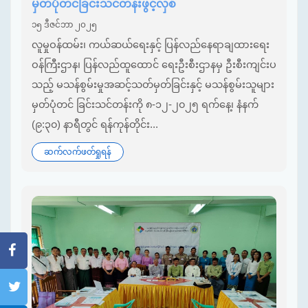
မှတ်ပုံတင်ခြင်းသင်တန်းဖွင့်လှစ်
၁၅ ဒီဇင်ဘာ ၂၀၂၅
လူမှုဝန်ထမ်း၊ ကယ်ဆယ်ရေးနှင့် ပြန်လည်နေရာချထားရေး
ဝန်ကြီးဌာန၊ ပြန်လည်ထူထောင် ရေးဦးစီးဌာနမှ ဦးစီးကျင်းပ
သည့် မသန်စွမ်းမှုအဆင့်သတ်မှတ်ခြင်းနှင့် မသန်စွမ်းသူများ
မှတ်ပုံတင် ခြင်းသင်တန်းကို ၈-၁၂-၂၀၂၅ ရက်နေ့၊ နံနက်
(၉:၃၀) နာရီတွင် ရန်ကုန်တိုင်း...
ဆက်လက်ဖတ်ရှုရန်