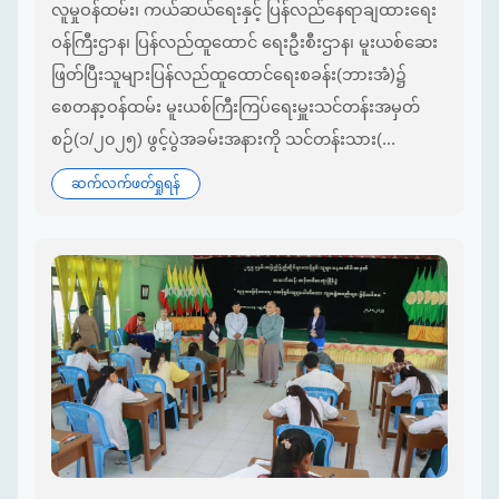
လူမှုဝန်ထမ်း၊ ကယ်ဆယ်ရေးနှင့် ပြန်လည်နေရာချထားရေး
ဝန်ကြီးဌာန၊ ပြန်လည်ထူထောင် ရေးဦးစီးဌာန၊ မူးယစ်ဆေး
ဖြတ်ပြီးသူများပြန်လည်ထူထောင်ရေးစခန်း(ဘားအံ)၌
စေတနာ့ဝန်ထမ်း မူးယစ်ကြီးကြပ်ရေးမှူးသင်တန်းအမှတ်
စဉ်(၁/၂၀၂၅) ဖွင့်ပွဲအခမ်းအနားကို သင်တန်းသား(...
ဆက်လက်ဖတ်ရှုရန်