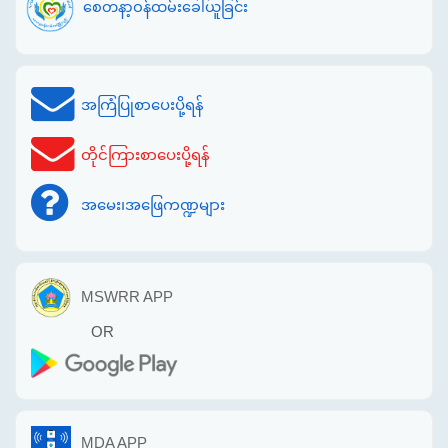
စေတနာ့ဝန်ထမ်းခေါ်ယူခြင်း
အကြံပြုစာပေးပို့ရန်
တိုင်ကြားစာပေးပို့ရန်
အမေး၊အဖြေကဏ္ဍများ
MSWRR APP
OR
MDA APP