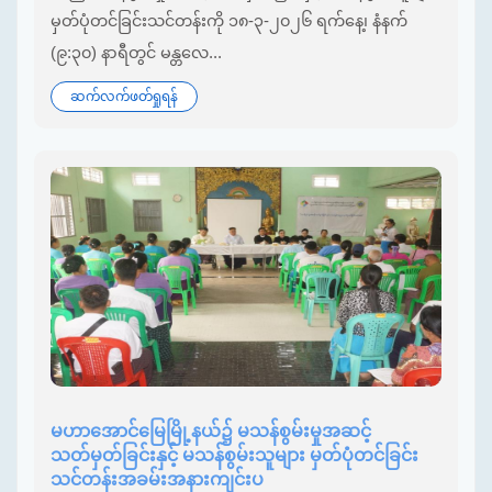
မှတ်ပုံတင်ခြင်းသင်တန်းကို ၁၈-၃-၂၀၂၆ ရက်နေ့၊ နံနက်
(၉:၃၀) နာရီတွင် မန္တလေ...
ဆက်လက်ဖတ်ရှုရန်
မဟာအောင်မြေမြို့နယ်၌ မသန်စွမ်းမှုအဆင့်
သတ်မှတ်ခြင်းနှင့် မသန်စွမ်းသူများ မှတ်ပုံတင်ခြင်း
သင်တန်းအခမ်းအနားကျင်းပ