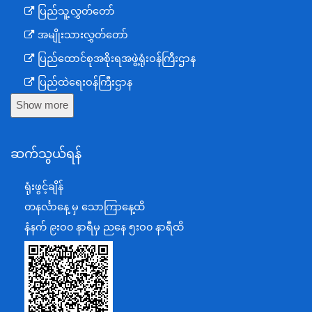
ပြည်သူ့လွှတ်တော်
အမျိုးသားလွှတ်တော်
ပြည်ထောင်စုအစိုးရအဖွဲ့ရုံးဝန်ကြီးဌာန
ပြည်ထဲရေးဝန်ကြီးဌာန
Show more
ကာကွယ်ရေးဝန်ကြီးဌာန
နယ်စပ်ရေးရာဝန်ကြီးဌာန
ဆက်သွယ်ရန်
စီမံကိန်း၊ဘဏ္ဍာရေးနှင့်စက်မှုဝန်ကြီးဌာန
ရင်းနှီးမြှုပ်နှံမှုနှင့် နိုင်ငံခြားစီးပွားဆက်သွယ်ရေးဝန်ကြီးဌာန
ရုံးဖွင့်ချိန်
အပြည်ပြည်ဆိုင်ရာပူးပေါင်းဆောင်ရွက်ရေးဝန်ကြီးဌာန
တနင်္လာနေ့ မှ သောကြာနေ့ထိ
ပြန်ကြားရေးဝန်ကြီးဌာန
နံနက် ၉းဝ၀ နာရီမှ ညနေ ၅းဝ၀ နာရီထိ
သာသနာရေးနှင့် ယဉ်ကျေးမှုဝန်ကြီးဌာန
စိုက်ပျိုးရေး၊မွေးမြူရေးနှင့်ဆည်မြောင်းဝန်ကြီးဌာန
ပို့ဆောင်ရေးနှင့်ဆက်သွယ်ရေးဝန်ကြီးဌာန