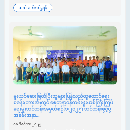
ဆက်လက်ဖတ်ရှုရန်
မူးယစ်ဆေးဖြတ်ပြီးသူများပြန်လည်ထူထောင်ရေး
စခန်း(ဘားအံ)တွင် စေတနာ့ဝန်ထမ်းမူးယစ်ကြီးကြပ်
ရေးမှူးသင်တန်းအမှတ်စဉ်(၁/၂၀၂၅) သင်တန်းဖွင့်ပွဲ
အခမ်းအနာ...
၀၈ ဒီဇင်ဘာ ၂၀၂၅