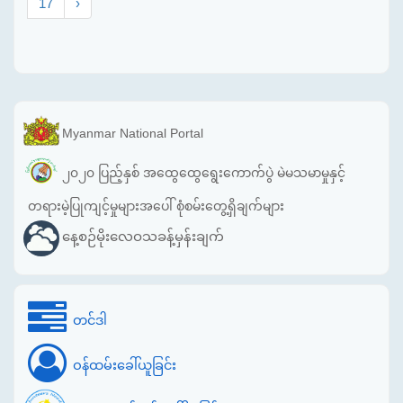
17
›
Myanmar National Portal
၂၀၂၀ ပြည့်နှစ် အထွေထွေရွေးကောက်ပွဲ မဲမသမာမှုနှင့်
တရားမဲ့ပြုကျင့်မှုများအပေါ် စုံစမ်းတွေ့ရှိချက်များ
နေ့စဉ်မိုးလေဝသခန့်မှန်းချက်
တင်ဒါ
ဝန်ထမ်းခေါ်ယူခြင်း