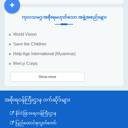
DDM
MOS
DSW
DOR
ကုလသမဂ္ဂ/အစိုးရမဟုတ်သော အဖွဲ့အစည်းများ
World Vision
Save the Children
Help Age International (Myanmar)
Mercy Corps
Show more
အစိုးရဝန်ကြီးဌာန ဝက်ဆိုဒ်များ
နိုင်ငံခြားရေးဝန်ကြီးဌာန
ပြည်ထောင်စုလွှတ်တော်