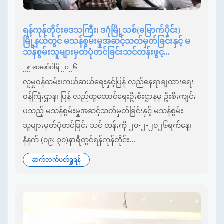
ရန်ကုန်တိုင်းဒေသကြီး၊ ဒဂုံမြို့သစ်(မြောက်ပိုင်း)
မြို့နယ်တွင် မသန်စွမ်းမှုအဆင့်သတ်မှတ်ခြင်းနှင့် မ
သန်စွမ်းသူများမှတ်ပုံတင်ခြင်းသင်တန်းဖွင့...
၂၅ ဖေဖော်ဝါရီ ၂၀၂၆
လူမှုဝန်ထမ်း၊ကယ်ဆယ်ရေးနှင့်ပြန် လည်နေရာချထားရေး
ဝန်ကြီးဌာန၊ ပြန် လည်ထူထောင်ရေးဦးစီးဌာနမှ ဦးစီးကျင်း
ပသည့် မသန်စွမ်းမှုအဆင့်သတ်မှတ်ခြင်းနှင့် မသန်စွမ်း
သူများမှတ်ပုံတင်ခြင်း သင် တန်းကို ၂၀-၂-၂၀၂၆ရက်နေ့၊
နံနက် (၀၉: ၃၀)နာရီတွင်ရန်ကုန်တိုင်း...
ဆက်လက်ဖတ်ရှုရန်