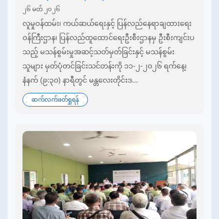
၂၆ မတ် ၂၀၂၆
လူမှုဝန်ထမ်း၊ ကယ်ဆယ်ရေးနှင့် ပြန်လည်နေရာချထားရေး
ဝန်ကြီးဌာန၊ ပြန်လည်ထူထောင်ရေးဦးစီးဌာနမှ ဦးစီးကျင်းပ
သည့် မသန်စွမ်းမှုအဆင့်သတ်မှတ်ခြင်းနှင့် မသန်စွမ်း
သူများ မှတ်ပုံတင်ခြင်းသင်တန်းကို ၁၁-၂-၂၀၂၆ ရက်နေ့၊
နံနက် (၉:၃၀) နာရီတွင် မန္တလေးတိုင်းဒ...
ဆက်လက်ဖတ်ရှုရန်