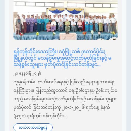
ရန်ကုန်တိုင်းဒေသကြီး၊ ဒဂုံမြို့သစ် (တောင်ပိုင်း)
မြို့နယ်တွင် မသန်စွမ်းမှုအဆင့်သတ်မှတ်ခြင်းနှင့် မ
သန်စွမ်းသူများ မှတ်ပုံတင်ခြင်းသင်တန်းဖွင...
၂၀ ဇန်နဝါရီ ၂၀၂၆
လူမှုဝန်ထမ်း၊ ကယ်ဆယ်ရေးနှင့် ပြန်လည်နေရာချထားရေး
ဝန်ကြီးဌာန၊ ပြန်လည်ထူထောင် ရေးဦးစီးဌာနမှ ဦးစီးကျင်းပ
သည့် မသန်စွမ်းမှုအဆင့်သတ်မှတ်ခြင်းနှင့် မသန်စွမ်းသူများ
မှတ်ပုံတင် ခြင်းသင်တန်းကို ၂၀-၁-၂၀၂၆ ရက်နေ့၊ နံနက်
(၉:၃၀) နာရီတွင် ရန်ကုန်တိုင်း...
ဆက်လက်ဖတ်ရှုရန်