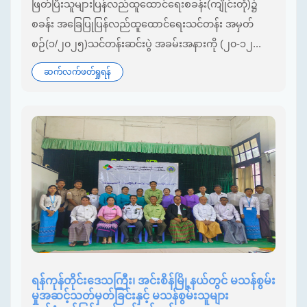
ဖြတ်ပြီးသူများပြန်လည်ထူထောင်ရေးစခန်း(ကျိုင်းတုံ)၌
စခန်း အခြေပြုပြန်လည်ထူထောင်ရေးသင်တန်း အမှတ်
စဉ်(၁/၂၀၂၅)သင်တန်းဆင်းပွဲ အခမ်းအနားကို (၂၀-၁၂...
ဆက်လက်ဖတ်ရှုရန်
ရန်ကုန်တိုင်းဒေသကြီး၊ အင်းစိန်မြို့နယ်တွင် မသန်စွမ်း
မှုအဆင့်သတ်မှတ်ခြင်းနှင့် မသန်စွမ်းသူများ