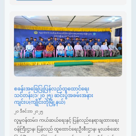
စခန်းအခြေပြုပြန်လည်ထူထောင်ရေး
သင်တန်း(၁/၂၀၂၅) ဆင်းပွဲအခမ်းအနား
ကျင်းပ(ကျိုင်းတုံမြို့နယ်)
၂၀ ဒီဇင်ဘာ ၂၀၂၅
လူမှုဝန်ထမ်း၊ ကယ်ဆယ်ရေးနှင့် ပြန်လည်နေရာချထားရေး
ဝန်ကြီးဌာန၊ ပြန်လည် ထူထောင်ရေးဦးစီးဌာန၊ မူးယစ်ဆေး