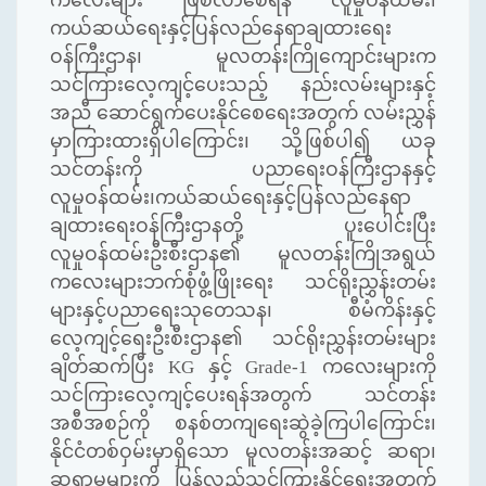
ကလေးများ ဖြစ်လာစေရန် လူမှုဝန်ထမ်း၊
ကယ်ဆယ်ရေးနှင့်ပြန်လည်နေရာချထားရေး
ဝန်ကြီးဌာန၊ မူလတန်းကြိုကျောင်းများက
သင်ကြားလေ့ကျင့်ပေးသည့် နည်းလမ်းများနှင့်
အညီ ဆောင်ရွက်ပေးနိုင်စေရေးအတွက် လမ်းညွှန်
မှာကြားထားရှိပါကြောင်း၊ သို့ဖြစ်ပါ၍ ယခု
သင်တန်းကို ပညာရေးဝန်ကြီးဌာနနှင့်
လူမှုဝန်ထမ်း၊ကယ်ဆယ်ရေးနှင့်ပြန်လည်နေရာ
ချထားရေးဝန်ကြီးဌာနတို့ ပူးပေါင်းပြီး
လူမှုဝန်ထမ်းဦးစီးဌာန၏ မူလတန်းကြိုအရွယ်
ကလေးများဘက်စုံဖွံ့ဖြိုးရေး သင်ရိုးညွှန်းတမ်း
များနှင့်ပညာရေးသုတေသန၊ စီမံကိန်းနှင့်
လေ့ကျင့်ရေးဦးစီးဌာန၏ သင်ရိုးညွှန်းတမ်းများ
ချိတ်ဆက်ပြီး
KG
နှင့်
Grade-
1 ကလေးများကို
သင်ကြားလေ့ကျင့်ပေးရန်အတွက် သင်တန်း
အစီအစဉ်ကို စနစ်တကျရေးဆွဲခဲ့ကြပါကြောင်း၊
နိုင်ငံတစ်ဝှမ်းမှာရှိသော မူလတန်းအဆင့် ဆရာ၊
ဆရာမများကို ပြန်လည်သင်ကြားနိုင်ရေးအတွက်