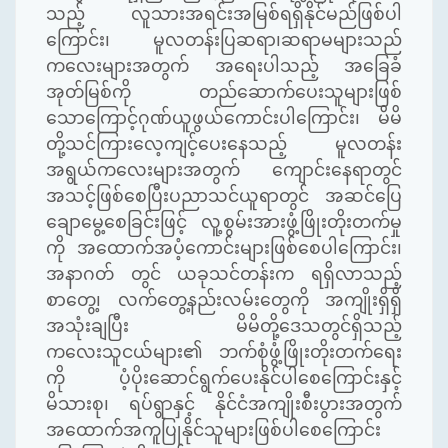
သည့် လူသားအရင်းအမြစ်ရရှိနိုင်မည်ဖြစ်ပါ
ကြောင်း၊ မူလတန်းပြဆရာ၊ဆရာမများသည်
ကလေးများအတွက် အရေးပါသည့် အခြေခံ
အုတ်မြစ်ကို တည်ဆောက်ပေးသူများဖြစ်
သောကြောင့်ဂုဏ်ယူဖွယ်ကောင်းပါကြောင်း၊ မိမိ
တို့သင်ကြားလေ့ကျင့်ပေးနေသည့် မူလတန်း
အရွယ်ကလေးများအတွက် ကျောင်းနေရာတွင်
အသင့်ဖြစ်စေပြီးပညာသင်ယူရာတွင် အဆင်ပြေ
ချောမွေ့စေခြင်းဖြင့် လူ့စွမ်းအားဖွံ့ဖြိုးတိုးတက်မှု
ကို အထောက်အပံ့ကောင်းများဖြစ်စေပါကြောင်း၊
အနာဂတ် တွင် ယခုသင်တန်းက ရရှိလာသည့်
စာတွေ့၊ လက်တွေ့နည်းလမ်းတွေကို အကျိုးရှိရှိ
အသုံးချပြီး မိမိတို့ဒေသတွင်ရှိသည့်
ကလေးသူငယ်များ၏ ဘက်စုံဖွံ့ဖြိုးတိုးတက်ရေး
ကို ပံ့ပိုးဆောင်ရွက်ပေးနိုင်ပါစေကြောင်းနှင့်
မိသားစု၊ ရပ်ရွာနှင့် နိုင်ငံအကျိုးစီးပွားအတွက်
အထောက်အကူပြုနိုင်သူများဖြစ်ပါစေကြောင်း