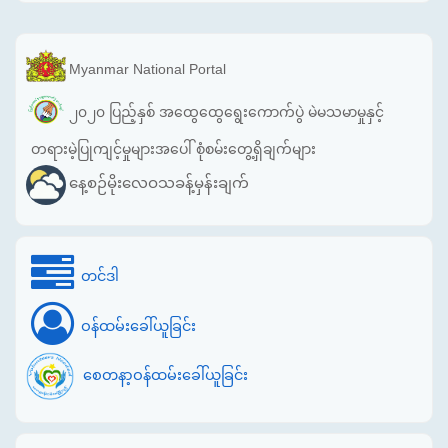
Myanmar National Portal
၂၀၂၀ ပြည့်နှစ် အထွေထွေရွေးကောက်ပွဲ မဲမသမာမှုနှင့်
တရားမဲ့ပြုကျင့်မှုများအပေါ် စုံစမ်းတွေ့ရှိချက်များ
နေ့စဉ်မိုးလေဝသခန့်မှန်းချက်
တင်ဒါ
ဝန်ထမ်းခေါ်ယူခြင်း
စေတနာ့ဝန်ထမ်းခေါ်ယူခြင်း