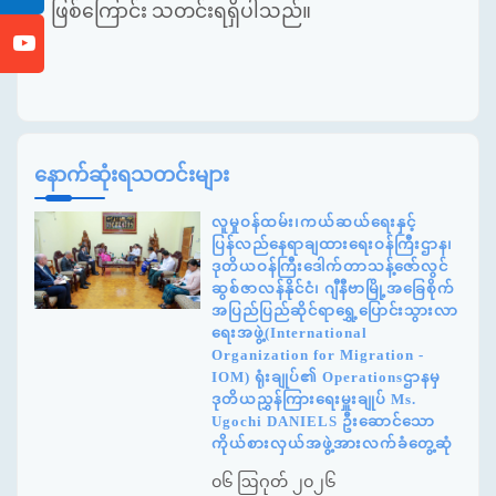
ဖြစ်ကြောင်း သတင်းရရှိပါသည်။
နောက်ဆုံးရသတင်းများ
လူမှုဝန်ထမ်း၊ကယ်ဆယ်ရေးနှင့်
ပြန်လည်နေရာချထားရေးဝန်ကြီးဌာန၊
ဒုတိယဝန်ကြီးဒေါက်တာသန့်ဇော်လွင်
ဆွစ်ဇာလန်နိုင်ငံ၊ ဂျီနီဗာမြို့အခြေစိုက်
အပြည်ပြည်ဆိုင်ရာရွှေ့ပြောင်းသွားလာ
ရေးအဖွဲ့(International
Organization for Migration -
IOM) ရုံးချုပ်၏ Operationsဌာနမှ
ဒုတိယညွှန်ကြားရေးမှူးချုပ် Ms.
Ugochi DANIELS ဦးဆောင်သော
ကိုယ်စားလှယ်အဖွဲ့အားလက်ခံတွေ့ဆုံ
၀၆ ဩဂုတ် ၂၀၂၆