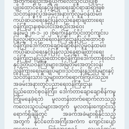
အတွက်ရှေးဦးအရွယ်ကလေးသူငယ်ပြုစု
ပျိုးထောင်ရေးနှင့်ဖွံ့ဖြိုးရေးဆိုင်ရာဆရာဖြစ်
သင်တန်းဖွင့်ပွဲအခမ်းအနားကိုလူမှုဝန်ထမ်း၊
ကယ်ဆယ်ရေးနှင့်ပြန်လည်နေရာချထားရေး
ဝန်ကြီးဌာန၊စုပေါင်းအစည်းအဝေး
ခန်းမ၌၂၈-၁-၂၀၂၆ရက်၊နံနက်ပိုင်းတွင်ကျင်းပ
ပြုလုပ်ရာပညာရေးဝန်ကြီးဌာနပြည်ထောင်စု
ဝန်ကြီး၊ဒေါက်တာချောချောစိန်၊လူမှုဝန်ထမ်း၊
ကယ်ဆယ်ရေးနှင့်ပြန်လည်နေရာချထားရေး
ဝန်ကြီးဌာနပြည်ထောင်စုဝန်ကြီး၊ဒေါက်တာစိုးဝင်း
နှင့်ဒုတိယဝန်ကြီးများ၊အမြဲတမ်းအတွင်းဝန်၊
ညွှန်ကြားရေးမှူးချုပ်များ၊သင်တန်းနည်းပြများနှင့်
သင်တန်းသား/သူများတက်ရောက်ကြပါသည်။
အခမ်းအနားတွင်ပညာရေးဝန်ကြီးဌာန၊
ပြည်ထောင်စုဝန်ကြီး၊ ဒေါက်တာချောချောစိန်ကမူ
ကြိုမနေခဲ့ရဘဲ မူလတန်းတက်ရောက်လာသည့်
ကလေးသူငယ်များအတွက် မူလတန်းကျောင်းသို့
ရောက်ရှိချိန်တွင် အခက်အခဲများရှိနိုင်သည့်
အတွက် နိုင်ငံတော်အကြီးအကဲက ကျောင်းပျော်