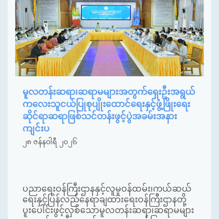
မူလတန်းဆရာ၊ဆရာမများအတွက်ရှေးဦးအရွယ်
ကလေးသူငယ်ပြုစုပျိုးထောင်ရေးနှင့်ဖွံ့ဖြိုးရေး
ဆိုင်ရာဆရာဖြစ်သင်တန်းဖွင့်ပွဲအခမ်းအနား
ကျင်းပ
၂၈ ဇန်နဝါရီ ၂၀၂၆
ပညာရေးဝန်ကြီးဌာနနှင့်လူမှုဝန်ထမ်း၊ကယ်ဆယ်
ရေးနှင့်ပြန်လည်နေရာချထားရေးဝန်ကြီးဌာနတို့
ပူးပေါင်းဖွင့်လှစ်သောမူလတန်းဆရာ၊ဆရာမများ