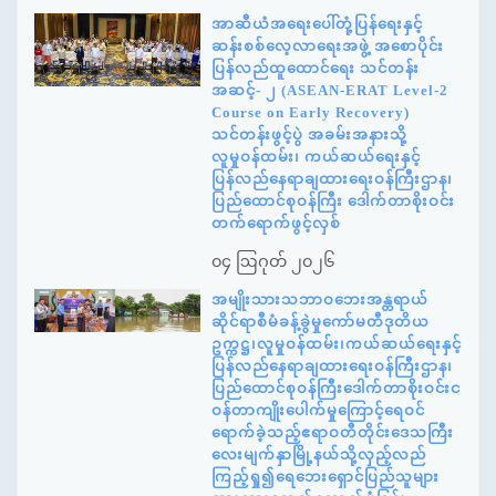
အာဆီယံအရေးပေါ်တုံ့ပြန်ရေးနှင့်
ဆန်းစစ်လေ့လာရေးအဖွဲ့ အစောပိုင်း
ပြန်လည်ထူထောင်ရေး သင်တန်း
အဆင့်- ၂ (ASEAN-ERAT Level-2
Course on Early Recovery)
သင်တန်းဖွင့်ပွဲ အခမ်းအနားသို့
လူမှုဝန်ထမ်း၊ ကယ်ဆယ်ရေးနှင့်
ပြန်လည်နေရာချထားရေးဝန်ကြီးဌာန၊
ပြည်ထောင်စုဝန်ကြီး ဒေါက်တာစိုးဝင်း
တက်ရောက်ဖွင့်လှစ်
၀၄ ဩဂုတ် ၂၀၂၆
အမျိုးသားသဘာဝဘေးအန္တရာယ်
ဆိုင်ရာစီမံခန့်ခွဲမှုကော်မတီဒုတိယ
ဥက္ကဋ္ဌ၊လူမှုဝန်ထမ်း၊ကယ်ဆယ်ရေးနှင့်
ပြန်လည်နေရာချထားရေးဝန်ကြီးဌာန၊
ပြည်ထောင်စုဝန်ကြီးဒေါက်တာစိုးဝင်းင
ဝန်တာကျိုးပေါက်မှုကြောင့်ရေဝင်
ရောက်ခဲ့သည့်ဧရာဝတီတိုင်းဒေသကြီး
လေးမျက်နှာမြို့နယ်သို့လှည့်လည်
ကြည့်ရှု၍ရေဘေးရှောင်ပြည်သူများ