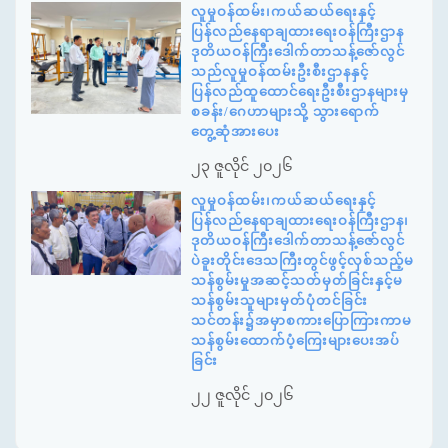
လူမှုဝန်ထမ်း၊ကယ်ဆယ်ရေးနှင့်
ပြန်လည်နေရာချထားရေးဝန်ကြီးဌာန
ဒုတိယဝန်ကြီးဒေါက်တာသန့်ဇော်လွင်
သည်လူမှုဝန်ထမ်းဦးစီးဌာနနှင့်
ပြန်လည်ထူထောင်ရေးဦးစီးဌာနများမှ
စခန်း/ဂေဟာများသို့ သွားရောက်
တွေ့ဆုံအားပေး
၂၃ ဇူလိုင် ၂၀၂၆
လူမှုဝန်ထမ်း၊ကယ်ဆယ်ရေးနှင့်
ပြန်လည်နေရာချထားရေးဝန်ကြီးဌာန၊
ဒုတိယဝန်ကြီးဒေါက်တာသန့်ဇော်လွင်
ပဲခူးတိုင်းဒေသကြီးတွင်ဖွင့်လှစ်သည့်မ
သန်စွမ်းမှုအဆင့်သတ်မှတ်ခြင်းနှင့်မ
သန်စွမ်းသူများမှတ်ပုံတင်ခြင်း
သင်တန်း၌အမှာစကားပြောကြားကာမ
သန်စွမ်းထောက်ပံ့ကြေးများပေးအပ်
ခြင်း
၂၂ ဇူလိုင် ၂၀၂၆