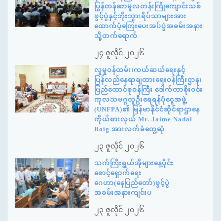
ပြွန်တန်ဆာမူလတန်းကြိုကျောင်းသစ်
ဖွင့်ပွဲနှင့်ဘိုးဘွားရိပ်သာများအား
ထောက်ပံ့ကြေးပေးအပ်ပွဲအခမ်းအနား
သို့တက်ရောက်
၂၄ ဇူလိုင် ၂၀၂၆
လူမှုဝန်ထမ်း၊ကယ်ဆယ်ရေးနှင့်
ပြန်လည်နေရာချထားရေးဝန်ကြီးဌာန၊
ပြည်ထောင်စုဝန်ကြီး ဒေါက်တာစိုးဝင်း
ကုလသမဂ္ဂလူဦးရေရန်ပုံငွေအဖွဲ့
(UNFPA)၏ မြန်မာနိုင်ငံဆိုင်ရာဌာနေ
ကိုယ်စားလှယ် Mr. Jaime Nadal
Roig အားလက်ခံတွေ့ဆုံ
၂၃ ဇူလိုင် ၂၀၂၆
သက်ကြီးရွယ်အိုများနေ့ပိုင်း
စောင့်ရှောက်ရေး
ဂေဟာ(နေပြည်တော်)ဖွင့်ပွဲ
အခမ်းအနားကျင်းပ
၂၃ ဇူလိုင် ၂၀၂၆