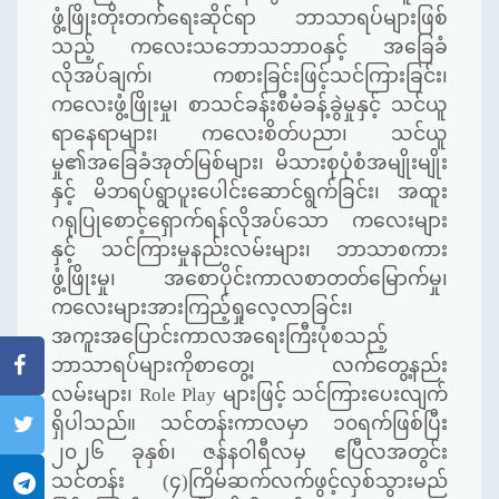
ဖွံ့ဖြိုးတိုးတက်ရေးဆိုင်ရာ ဘာသာရပ်များဖြစ်
သည့် ကလေးသဘောသဘာဝနှင့် အခြေခံ
လိုအပ်ချက်၊ ကစားခြင်းဖြင့်သင်ကြားခြင်း၊
ကလေးဖွံ့ဖြိုးမှု၊ စာသင်ခန်းစီမံခန့်ခွဲမှုနှင့် သင်ယူ
ရာနေရာများ၊ ကလေးစိတ်ပညာ၊ သင်ယူ
မှု၏အခြေခံအုတ်မြစ်များ၊
မိသားစုပုံစံအမျိုးမျိုး
နှင့် မိဘရပ်ရွာပူးပေါင်းဆောင်ရွက်ခြင်း၊ အထူး
ဂရုပြုစောင့်ရှောက်ရန်လိုအပ်သော ကလေးများ
နှင့် သင်ကြားမှုနည်းလမ်းများ၊ ဘာသာစကား
ဖွံ့ဖြိုးမှု၊ အစောပိုင်းကာလစာတတ်မြောက်မှု၊
ကလေးများအားကြည့်ရှုလေ့လာခြင်း၊
အကူးအပြောင်းကာလအရေးကြီးပုံစသည့်
ဘာသာရပ်များကိုစာတွေ့၊ လက်တွေ့နည်း
လမ်းများ၊
Role Play
များဖြင့် သင်ကြားပေးလျက်
ရှိပါသည်။ သင်တန်းကာလမှာ ၁၀ရက်ဖြစ်ပြီး
၂၀၂၆ ခုနှစ်၊ ဇန်နဝါရီလမှ ဧပြီလအတွင်း
သင်တန်း (၄)ကြိမ်ဆက်လက်ဖွင့်လှစ်သွားမည်