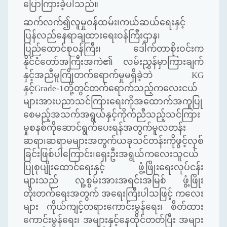
ပြောကြားခဲ့ပါသည်။
ဆက်လက်၍လူမှုဝန်ထမ်း၊ကယ်ဆယ်ရေးနှင့်
ပြန်လည်နေရာချထားရေးဝန်ကြီးဌာန၊
ပြည်ထောင်စုဝန်ကြီး၊ ဒေါက်တာစိုးဝင်းက
နိုင်ငံတော်အကြီးအကဲ၏ လမ်းညွှန်မှာကြားချက်
နှင့်အညီမူကြိုတက်ရောက်မှုမရှိခဲ့ဘဲ
KG
နှင့်
Grade-
1တို့တွင်တက်ရောက်သည့်ကလေးငယ်
များအားပညာသင်ကြားရေးကိုအထောက်အကူပြု
စေမည့်အသက်အရွယ်နှင့်ကိုက်ညီသည့်သင်ကြား
မှုစနစ်ကိုဆောင်ရွက်ပေးရန်အတွက်မူလတန်း
ဆရာ၊ဆရာမများအတွက်ယခုသင်တန်းကိုဖွင့်လှစ်
ခြင်းဖြစ်ပါကြောင်း၊ရှေးဦးအရွယ်ကလေးသူငယ်
ပြုစုပျိုးထောင်ရေးနှင့် ဖွံ့ဖြိုးရေးလုပ်ငန်း
များသည် လူ့စွမ်းအားအရင်းအမြစ် ဖွံ့ဖြိုး
တိုးတက်ရေးအတွက် အရေးကြီးပါသဖြင့် ကလေး
များ ကိုယ်ကျင့်တရားကောင်းမွန်ရေး၊ စိတ်ထား
ကောင်းမွန်ရေး၊ အများနှင့်နေထိုင်တတ်ပြီး အများ