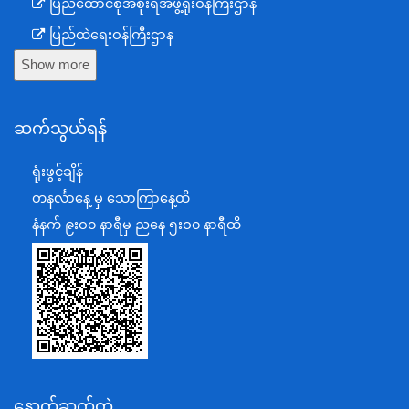
ပြည်ထောင်စုအစိုးရအဖွဲ့ရုံးဝန်ကြီးဌာန
ပြည်ထဲရေးဝန်ကြီးဌာန
Show more
ကာကွယ်ရေးဝန်ကြီးဌာန
နယ်စပ်ရေးရာဝန်ကြီးဌာန
ဆက်သွယ်ရန်
စီမံကိန်း၊ဘဏ္ဍာရေးနှင့်စက်မှုဝန်ကြီးဌာန
ရင်းနှီးမြှုပ်နှံမှုနှင့် နိုင်ငံခြားစီးပွားဆက်သွယ်ရေးဝန်ကြီးဌာန
ရုံးဖွင့်ချိန်
အပြည်ပြည်ဆိုင်ရာပူးပေါင်းဆောင်ရွက်ရေးဝန်ကြီးဌာန
တနင်္လာနေ့ မှ သောကြာနေ့ထိ
ပြန်ကြားရေးဝန်ကြီးဌာန
နံနက် ၉းဝ၀ နာရီမှ ညနေ ၅းဝ၀ နာရီထိ
သာသနာရေးနှင့် ယဉ်ကျေးမှုဝန်ကြီးဌာန
စိုက်ပျိုးရေး၊မွေးမြူရေးနှင့်ဆည်မြောင်းဝန်ကြီးဌာန
ပို့ဆောင်ရေးနှင့်ဆက်သွယ်ရေးဝန်ကြီးဌာန
သယံဇာတနှင့်ပတ်ဝန်းကျင်ထိန်းသိမ်းရေးဝန်ကြီးဌာန
လျှပ်စစ်နှင့်စွမ်းအင်ဝန်ကြီးဌာန
နောက်ဆက်တွဲ
အလုပ်သမား၊လူဝင်မှုကြီးကြပ်ရေးနှင့်ပြည်သူ့အင်အား