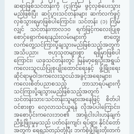
ဆရာဖြစ်သင်တန်းကို (၄)ကြိမ် ဖွင့်လှစ်ပေးသွား
မည်ဖြစ်ပြီး ဆင့်ပွားသင်တန်းများ ဆက်လက်ဖွင့်
လှစ်သွားရမှာဖြစ်ပါကြောင်း၊ သင်တန်း (၁) ကြိမ်
လျှင် သင်တန်းကာလ၁၀ ရက်ဖြင့်ကလေးပြုစု
စောင့်ရှောက်ရေးနည်းလမ်းများကို စာတွေ့၊
လက်တွေ့သင်ကြားပို့ချသွားမည်ဖြစ်သည့်အတွက်
အသိပညာ၊ ဗဟုသုတများစွာ ရရှိမှာဖြစ်ပါ
ကြောင်း၊ ယခုသင်တန်းတွင် မြန်မာ့ရှေးဦးအရွယ်
ကလေးသူငယ်ပြုစုပျိုးထောင်ရေးနှင့် ဖွံ့ဖြိုးရေး
ဆိုင်ရာမူဝါဒ၊ကလေးသူငယ်အခွင့်အရေးများ၊
ကလေးစိတ်ပညာစသည့် ဘာသာရပ်များကို
သင်ကြားပို့ချသွားမည်ဖြစ်သည့်အတွက်
သင်တန်းသား/သင်တန်းသူများအနေဖြင့် စိတ်ပါ
ဝင်စားစွာ လေ့လာသင်ယူရန် လိုအပ်ပါကြောင်း၊
အစောပိုင်းကလေးဘဝ၏ အာရုံငါးပါးဟန်ချက်
ညီဖွံ့ဖြိုးမှုမှသည် ပတ်ဝန်းကျင်၊ ရပ်ရွာ၊ နိုင်ငံတော်
အတွက် ရေရှည်တည်တံ့ပြီး ဘက်စုံဖွံ့ဖြိုးတိုးတက်