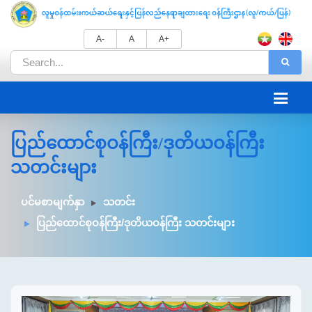
A-
A
A+
ပြည်ထောင်စုဝန်ကြီး/ဒုတိယဝန်ကြီး
သတင်းများ
ပင်မစာမျက်နှာ
သတင်း
ပြည်ထောင်စုဝန်ကြီး/ဒုတိယဝန်ကြီး သတင်းများ