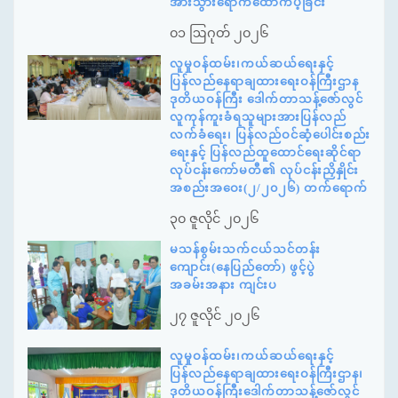
အားသွားရောက်ထောက်ပံ့ခြင်း
၀၁ ဩဂုတ် ၂၀၂၆
လူမှုဝန်ထမ်း၊ကယ်ဆယ်ရေးနှင့်
ပြန်လည်နေရာချထားရေးဝန်ကြီးဌာန
ဒုတိယဝန်ကြီး ဒေါက်တာသန့်ဇော်လွင်
လူကုန်ကူးခံရသူများအားပြန်လည်
လက်ခံရေး၊ ပြန်လည်ဝင်ဆံ့ပေါင်းစည်း
ရေးနှင့် ပြန်လည်ထူထောင်ရေးဆိုင်ရာ
လုပ်ငန်းကော်မတီ၏ လုပ်ငန်းညှိနှိုင်း
အစည်းအဝေး(၂/၂၀၂၆) တက်ရောက်
၃၀ ဇူလိုင် ၂၀၂၆
မသန်စွမ်းသက်ငယ်သင်တန်း
ကျောင်း(နေပြည်တော်) ဖွင့်ပွဲ
အခမ်းအနား ကျင်းပ
၂၇ ဇူလိုင် ၂၀၂၆
လူမှုဝန်ထမ်း၊ကယ်ဆယ်ရေးနှင့်
ပြန်လည်နေရာချထားရေးဝန်ကြီးဌာန၊
ဒုတိယဝန်ကြီးဒေါက်တာသန့်ဇော်လွင်