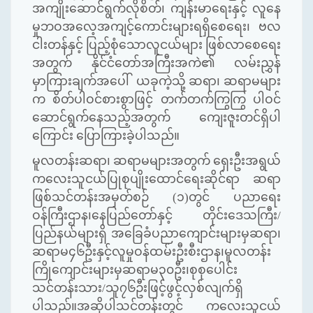
အကျိုးဆောင်ရွက်လိုစိတ်၊ ကျန်းမာရေးနှင့် လူနေ
မှုဘဝအလေ့အကျင့်ကောင်းများရရှိစေရေး၊ ဗလ
ငါးတန်နှင့် ပြည့်စုံသောလူငယ်များ ဖြစ်လာစေရေး
အတွက် နိုင်ငံတော်အကြီးအကဲ၏ လမ်းညွှန်
မှာကြားချက်အပေါ် ယခုကဲ့သို့ ဆရာ၊ ဆရာမများ
က စိတ်ပါဝင်စားစွာဖြင့် တက်တက်ကြွကြွ ပါဝင်
ဆောင်ရွက်နေသည့်အတွက် ကျေးဇူးတင်ရှိပါ
ကြောင်း ပြောကြားခဲ့ပါသည်။
မူလတန်းဆရာ၊ ဆရာမများအတွက် ရှေးဦးအရွယ်
ကလေးသူငယ်ပြုစုပျိုးထောင်ရေးဆိုင်ရာ ဆရာ
ဖြစ်သင်တန်းအမှတ်စဉ် (၁)တွင် ပညာရေး
ဝန်ကြီးဌာန၊နေပြည်တော်နှင့် တိုင်းဒေသကြီး/
ပြည်နယ်များရှိ အခြေခံပညာကျောင်းများမှဆရာ၊
ဆရာမ၄၆ဦးနှင့်လူမှုဝန်ထမ်းဦးစီးဌာန၊မူလတန်း
ကြိုကျောင်းများမှဆရာမ၃၀ဦး၊စုစုပေါင်း
သင်တန်းသား/သူ၇၆ဦးဖြင့်ဖွင့်လှစ်လျက်ရှိ
ပါသည်။အဆိုပါသင်တန်းတွင် ကလေးသူငယ်