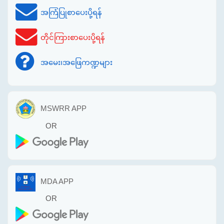
အကြံပြုစာပေးပို့ရန်
တိုင်ကြားစာပေးပို့ရန်
အမေး၊အဖြေကဏ္ဍများ
MSWRR APP
OR
MDA APP
OR