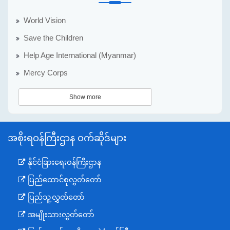
World Vision
Save the Children
Help Age International (Myanmar)
Mercy Corps
Show more
အစိုးရဝန်ကြီးဌာန ဝက်ဆိုဒ်များ
နိုင်ငံခြားရေးဝန်ကြီးဌာန
ပြည်ထောင်စုလွှတ်တော်
ပြည်သူ့လွှတ်တော်
အမျိုးသားလွှတ်တော်