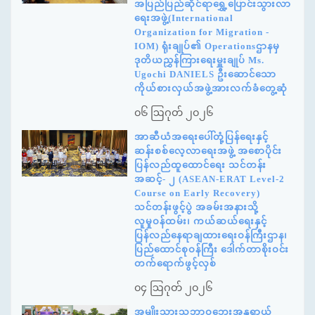
အပြည်ပြည်ဆိုင်ရာရွှေ့ပြောင်းသွားလာ
ရေးအဖွဲ့(International
Organization for Migration -
IOM) ရုံးချုပ်၏ Operationsဌာနမှ
ဒုတိယညွှန်ကြားရေးမှူးချုပ် Ms.
Ugochi DANIELS ဦးဆောင်သော
ကိုယ်စားလှယ်အဖွဲ့အားလက်ခံတွေ့ဆုံ
၀၆ ဩဂုတ် ၂၀၂၆
အာဆီယံအရေးပေါ်တုံ့ပြန်ရေးနှင့်
ဆန်းစစ်လေ့လာရေးအဖွဲ့ အစောပိုင်း
ပြန်လည်ထူထောင်ရေး သင်တန်း
အဆင့်- ၂ (ASEAN-ERAT Level-2
Course on Early Recovery)
သင်တန်းဖွင့်ပွဲ အခမ်းအနားသို့
လူမှုဝန်ထမ်း၊ ကယ်ဆယ်ရေးနှင့်
ပြန်လည်နေရာချထားရေးဝန်ကြီးဌာန၊
ပြည်ထောင်စုဝန်ကြီး ဒေါက်တာစိုးဝင်း
တက်ရောက်ဖွင့်လှစ်
၀၄ ဩဂုတ် ၂၀၂၆
အမျိုးသားသဘာဝဘေးအန္တရာယ်