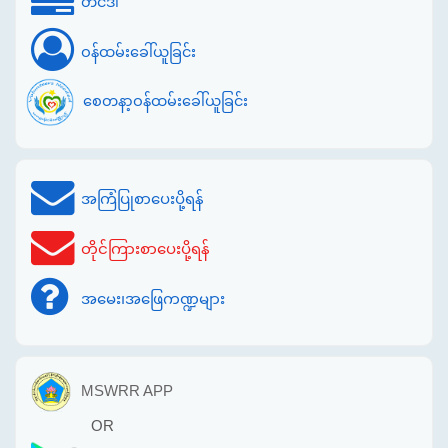
တင်ဒါ
ဝန်ထမ်းခေါ်ယူခြင်း
စေတနာ့ဝန်ထမ်းခေါ်ယူခြင်း
အကြံပြုစာပေးပို့ရန်
တိုင်ကြားစာပေးပို့ရန်
အမေး၊အဖြေကဏ္ဍများ
MSWRR APP
OR