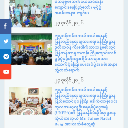
မသန်စွမ်းသက်ငယ်သင်တန်း
ကျောင်း(နေပြည်တော်) ဖွင့်ပွဲ
အခမ်းအနား ကျင်းပ
၂၇ ဇူလိုင် ၂၀၂၆
လူမှုဝန်ထမ်း၊ကယ်ဆယ်ရေးနှင့်
ပြန်လည်နေရာချထားရေးဝန်ကြီးဌာန၊
ဒုတိယဝန်ကြီးဒေါက်တာသန့်ဇော်လွင်
ပြွန်တန်ဆာမူလတန်းကြိုကျောင်းသစ်
ဖွင့်ပွဲနှင့်ဘိုးဘွားရိပ်သာများအား
ထောက်ပံ့ကြေးပေးအပ်ပွဲအခမ်းအနား
သို့တက်ရောက်
၂၄ ဇူလိုင် ၂၀၂၆
လူမှုဝန်ထမ်း၊ကယ်ဆယ်ရေးနှင့်
ပြန်လည်နေရာချထားရေးဝန်ကြီးဌာန၊
ပြည်ထောင်စုဝန်ကြီး ဒေါက်တာစိုးဝင်း
ကုလသမဂ္ဂလူဦးရေရန်ပုံငွေအဖွဲ့
(UNFPA)၏ မြန်မာနိုင်ငံဆိုင်ရာဌာနေ
ကိုယ်စားလှယ် Mr. Jaime Nadal
Roig အားလက်ခံတွေ့ဆုံ