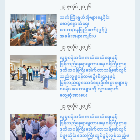
၂၃ ဇူလိုင် ၂၀၂၆
သက်ကြီးရွယ်အိုများနေ့ပိုင်း
စောင့်ရှောက်ရေး
ဂေဟာ(နေပြည်တော်)ဖွင့်ပွဲ
အခမ်းအနားကျင်းပ
၂၃ ဇူလိုင် ၂၀၂၆
လူမှုဝန်ထမ်း၊ကယ်ဆယ်ရေးနှင့်
ပြန်လည်နေရာချထားရေးဝန်ကြီးဌာန
ဒုတိယဝန်ကြီးဒေါက်တာသန့်ဇော်လွင်
သည်လူမှုဝန်ထမ်းဦးစီးဌာနနှင့်
ပြန်လည်ထူထောင်ရေးဦးစီးဌာနများမှ
စခန်း/ဂေဟာများသို့ သွားရောက်
တွေ့ဆုံအားပေး
၂၃ ဇူလိုင် ၂၀၂၆
လူမှုဝန်ထမ်း၊ကယ်ဆယ်ရေးနှင့်
ပြန်လည်နေရာချထားရေးဝန်ကြီးဌာန၊
ဒုတိယဝန်ကြီးဒေါက်တာသန့်ဇော်လွင်
ပဲခူးတိုင်းဒေသကြီးတွင်ဖွင့်လှစ်သည့်မ