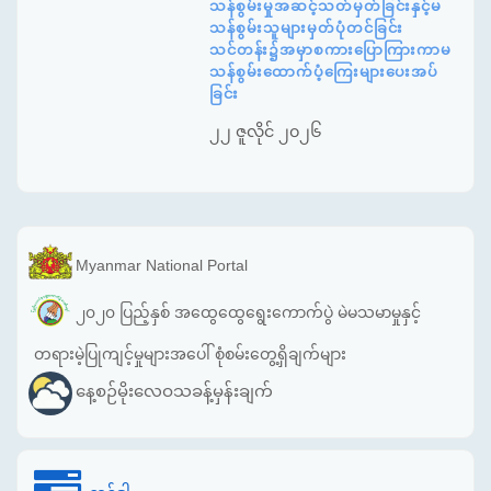
သန်စွမ်းမှုအဆင့်သတ်မှတ်ခြင်းနှင့်မ
သန်စွမ်းသူများမှတ်ပုံတင်ခြင်း
သင်တန်း၌အမှာစကားပြောကြားကာမ
သန်စွမ်းထောက်ပံ့ကြေးများပေးအပ်
ခြင်း
၂၂ ဇူလိုင် ၂၀၂၆
Myanmar National Portal
၂၀၂၀ ပြည့်နှစ် အထွေထွေရွေးကောက်ပွဲ မဲမသမာမှုနှင့်
တရားမဲ့ပြုကျင့်မှုများအပေါ် စုံစမ်းတွေ့ရှိချက်များ
နေ့စဉ်မိုးလေဝသခန့်မှန်းချက်