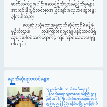
ဆက်လက်ပူးပေါင်းဆောင်ရွက်သွားမည့်ကိစ္စများ
အားရင်းနှီးပွင့်လင်းစွာအမြင်ချင်းဖလှယ်ဆွေးနွေး
ခဲ့ကြပါသည်။
တွေ့ဆုံပွဲသို့ဘေးအန္တရာယ်ဆိုင်ရာစီမံခန့်ခွဲ
မှုဦးစီးဌာန၊ ညွှန်ကြားရေးမှူးချုပ်နှင့်တာဝန်ရှိ
သူများပါဝင်တက်ရောက်ခဲ့ကြကြောင်းသတင်းရရှိ
ပါသည်။
နောက်ဆုံးရသတင်းများ
လူမှုဝန်ထမ်း၊ကယ်ဆယ်ရေးနှင့်
ပြန်လည်နေရာချထားရေးဝန်ကြီးဌာန၊
ဒုတိယဝန်ကြီးဒေါက်တာသန့်ဇော်လွင်
ဆွစ်ဇာလန်နိုင်ငံ၊ ဂျီနီဗာမြို့အခြေစိုက်