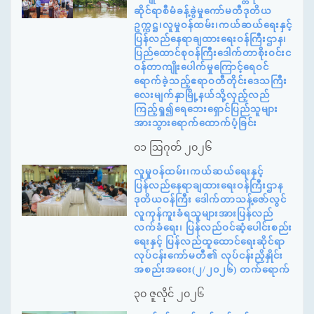
ဆိုင်ရာစီမံခန့်ခွဲမှုကော်မတီဒုတိယ
ဥက္ကဋ္ဌ၊လူမှုဝန်ထမ်း၊ကယ်ဆယ်ရေးနှင့်
ပြန်လည်နေရာချထားရေးဝန်ကြီးဌာန၊
ပြည်ထောင်စုဝန်ကြီးဒေါက်တာစိုးဝင်းင
ဝန်တာကျိုးပေါက်မှုကြောင့်ရေဝင်
ရောက်ခဲ့သည့်ဧရာဝတီတိုင်းဒေသကြီး
လေးမျက်နှာမြို့နယ်သို့လှည့်လည်
ကြည့်ရှု၍ရေဘေးရှောင်ပြည်သူများ
အားသွားရောက်ထောက်ပံ့ခြင်း
၀၁ ဩဂုတ် ၂၀၂၆
လူမှုဝန်ထမ်း၊ကယ်ဆယ်ရေးနှင့်
ပြန်လည်နေရာချထားရေးဝန်ကြီးဌာန
ဒုတိယဝန်ကြီး ဒေါက်တာသန့်ဇော်လွင်
လူကုန်ကူးခံရသူများအားပြန်လည်
လက်ခံရေး၊ ပြန်လည်ဝင်ဆံ့ပေါင်းစည်း
ရေးနှင့် ပြန်လည်ထူထောင်ရေးဆိုင်ရာ
လုပ်ငန်းကော်မတီ၏ လုပ်ငန်းညှိနှိုင်း
အစည်းအဝေး(၂/၂၀၂၆) တက်ရောက်
၃၀ ဇူလိုင် ၂၀၂၆