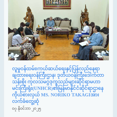
လူမှုဝန်ထမ်း၊ကယ်ဆယ်ရေးနှင့်ပြန်လည်နေရာ
ချထားရေးဝန်ကြီးဌာန၊ ဒုတိယဝန်ကြီးဒေါက်တာ
သန်းစိုး ကုလသမဂ္ဂဒုက္ခသည်များဆိုင်ရာမဟာ
မင်းကြီးရုံး(UNHCR)၏မြန်မာနိုင်ငံဆိုင်ရာဌာနေ
ကိုယ်စားလှယ် MS. NORIKO TAKAGIအား
လက်ခံတွေ့ဆုံ
၀၇ နိုဝင်ဘာ ၂၀၂၅