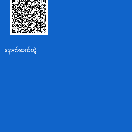
သာသနာရေးနှင့် ယဉ်ကျေးမှုဝန်ကြီးဌာန
စိုက်ပျိုးရေး၊မွေးမြူရေးနှင့်ဆည်မြောင်းဝန်ကြီးဌာန
ပို့ဆောင်ရေးနှင့်ဆက်သွယ်ရေးဝန်ကြီးဌာန
သယံဇာတနှင့်ပတ်ဝန်းကျင်ထိန်းသိမ်းရေးဝန်ကြီးဌာန
လျှပ်စစ်နှင့်စွမ်းအင်ဝန်ကြီးဌာန
နောက်ဆက်တွဲ
အလုပ်သမား၊လူဝင်မှုကြီးကြပ်ရေးနှင့်ပြည်သူ့အင်အား
ဝန်ကြီးဌာန
စီးပွားရေးနှင့်ကူးသန်းရောင်းဝယ်ရေးဝန်ကြီးဌာန
ပညာရေးဝန်ကြီးဌာန
ကျန်းမာရေးနှင့်အားကစားဝန်ကြီးဌာန
ဆောက်လုပ်ရေးဝန်ကြီးဌာန
လူမူဝန်ထမ်း၊ကယ်ဆယ်ရေးနှင့်ပြန်လည်နေရာချထားရေး
ဝန်ကြီးဌာန
ဟိုတယ်နှင့်ခရီးသွားလာရေးဝန်ကြီးဌာန