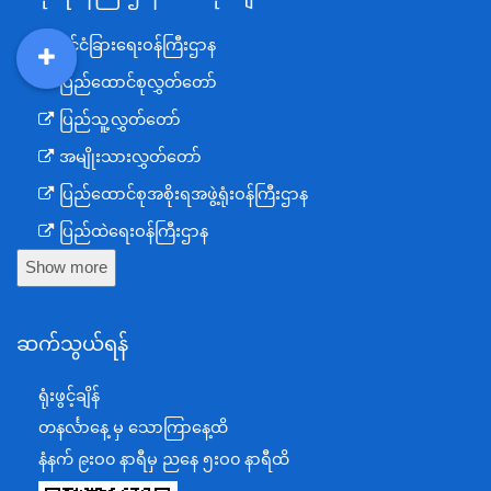
နိုင်ငံခြားရေးဝန်ကြီးဌာန
DDM
MOS
DSW
DOR
ပြည်ထောင်စုလွှတ်တော်
ပြည်သူ့လွှတ်တော်
အမျိုးသားလွှတ်တော်
ပြည်ထောင်စုအစိုးရအဖွဲ့ရုံးဝန်ကြီးဌာန
ပြည်ထဲရေးဝန်ကြီးဌာန
Show more
ကာကွယ်ရေးဝန်ကြီးဌာန
နယ်စပ်ရေးရာဝန်ကြီးဌာန
ဆက်သွယ်ရန်
စီမံကိန်း၊ဘဏ္ဍာရေးနှင့်စက်မှုဝန်ကြီးဌာန
ရင်းနှီးမြှုပ်နှံမှုနှင့် နိုင်ငံခြားစီးပွားဆက်သွယ်ရေးဝန်ကြီးဌာန
ရုံးဖွင့်ချိန်
အပြည်ပြည်ဆိုင်ရာပူးပေါင်းဆောင်ရွက်ရေးဝန်ကြီးဌာန
တနင်္လာနေ့ မှ သောကြာနေ့ထိ
ပြန်ကြားရေးဝန်ကြီးဌာန
နံနက် ၉းဝ၀ နာရီမှ ညနေ ၅းဝ၀ နာရီထိ