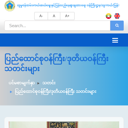
A-
A
A+
ပြည်ထောင်စုဝန်ကြီး/ဒုတိယဝန်ကြီး
သတင်းများ
ပင်မစာမျက်နှာ
သတင်း
ပြည်ထောင်စုဝန်ကြီး/ဒုတိယဝန်ကြီး သတင်းများ