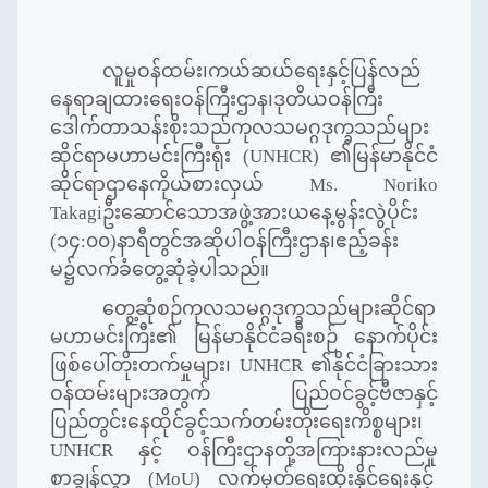
လူမှုဝန်ထမ်း၊ကယ်ဆယ်ရေးနှင့်ပြန်လည်
နေရာချထားရေးဝန်ကြီးဌာန၊ဒုတိယဝန်ကြီး
ဒေါက်တာသန်းစိုးသည်ကုလသမဂ္ဂဒုက္ခသည်များ
ဆိုင်ရာမဟာမင်းကြီးရုံး (
UNHCR)
၏မြန်မာနိုင်ငံ
ဆိုင်ရာဌာနေကိုယ်စားလှယ်
Ms. Noriko
Takagi
ဦးဆောင်သောအဖွဲ့အားယနေ့မွန်းလွဲပိုင်း
(၁၄:၀၀)နာရီတွင်အဆိုပါဝန်ကြီးဌာန၊ဧည့်ခန်း
မ၌လက်ခံတွေ့ဆုံခဲ့ပါသည်။
တွေ့ဆုံစဉ်ကုလသမဂ္ဂဒုက္ခသည်များဆိုင်ရာ
မဟာမင်းကြီး၏ မြန်မာနိုင်ငံခရီးစဉ် နောက်ပိုင်း
ဖြစ်ပေါ်တိုးတက်မှုများ၊
UNHCR
၏နိုင်ငံခြားသား
ဝန်ထမ်းများအတွက် ပြည်ဝင်ခွင့်ဗီဇာနှင့်
ပြည်တွင်းနေထိုင်ခွင့်သက်တမ်းတိုးရေးကိစ္စများ၊
UNHCR
နှင့် ဝန်ကြီးဌာနတို့အကြားနားလည်မှု
စာချွန်လွှာ (
MoU)
လက်မှတ်ရေးထိုးနိုင်ရေးနှင့်