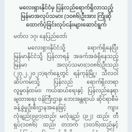
မလေးရှားနိုင်ငံမှ ပြန်လည်ရောက်ရှိလာသည့်
မြန်မာအလုပ်သမား
(
၁၀၈၆
)
ဦးအား ကြိုဆို
ထောက်ပံ့ခြင်းလုပ်ငန်းများဆောင်ရွက်
မတ်လ ၁၇၊ နေပြည်တော်
မလေးရှားနိုင်ငံသို့ ရောက်ရှိနေပြီး
မြန်မာနိုင်ငံသို့ ပြန်လာရန် အခက်အခဲရှိနေသည့်
မြန်မာ အလုပ်သမား
(
၁၀၈၆
)
ဦးသည်
(
၂၇
.
၂
.
၂၀၂၁
)
ရက်နေ့တွင် ရန်ကုန်မြို့၊ သီလဝါ
ဆိပ်ကမ်းသို့ ပြန်လည်
ရောက်ရှိလာရာ
လူမှုဝန်ထမ်း၊ ကယ်ဆယ်ရေးနှင့် ပြန်လည်နေရာ
ချထားရေး ဝန်ကြီးဌာန၊ ဘေးအန္တရာယ်
ဆိုင်ရာစီမံ
ခန့်ခွဲမှုဦးစီးဌာနအနေဖြင့် ကျား
လုံချည်
(
၉၉၁
)
ထည်၊ မလုံချည်
(
၉၂
)
ထည်၊ တီ
ရှပ်
(
၁၀၈၆
)
ထည်၊ တဘက်
(
၁၀၁၆
)
ထည်နှင့်