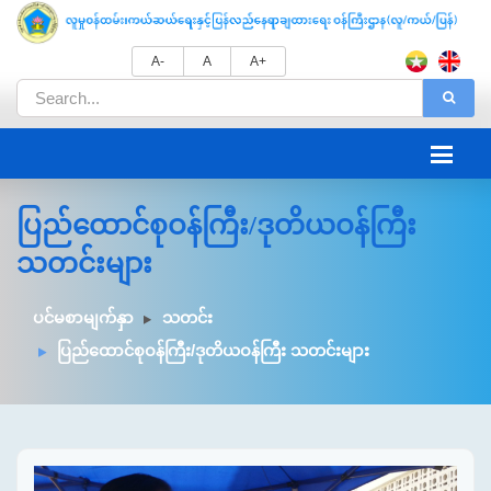
A-
A
A+
ပြည်ထောင်စုဝန်ကြီး/ဒုတိယဝန်ကြီး
သတင်းများ
ပင်မစာမျက်နှာ
သတင်း
ပြည်ထောင်စုဝန်ကြီး/ဒုတိယဝန်ကြီး သတင်းများ