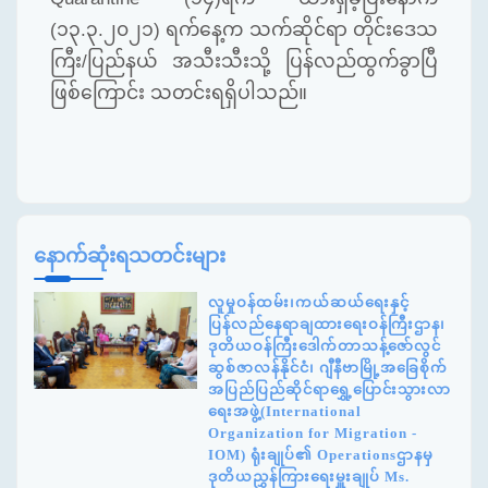
(
၁၃
.
၃
.
၂၀၂၁
)
ရက်နေ့က သက်ဆိုင်ရာ တိုင်းဒေသ
ကြီး
/
ပြည်နယ် အသီးသီးသို့ ပြန်လည်ထွက်ခွာပြီ
ဖြစ်ကြောင်း သတင်းရရှိပါသည်။
နောက်ဆုံးရသတင်းများ
လူမှုဝန်ထမ်း၊ကယ်ဆယ်ရေးနှင့်
ပြန်လည်နေရာချထားရေးဝန်ကြီးဌာန၊
ဒုတိယဝန်ကြီးဒေါက်တာသန့်ဇော်လွင်
ဆွစ်ဇာလန်နိုင်ငံ၊ ဂျီနီဗာမြို့အခြေစိုက်
အပြည်ပြည်ဆိုင်ရာရွှေ့ပြောင်းသွားလာ
ရေးအဖွဲ့(International
Organization for Migration -
IOM) ရုံးချုပ်၏ Operationsဌာနမှ
ဒုတိယညွှန်ကြားရေးမှူးချုပ် Ms.