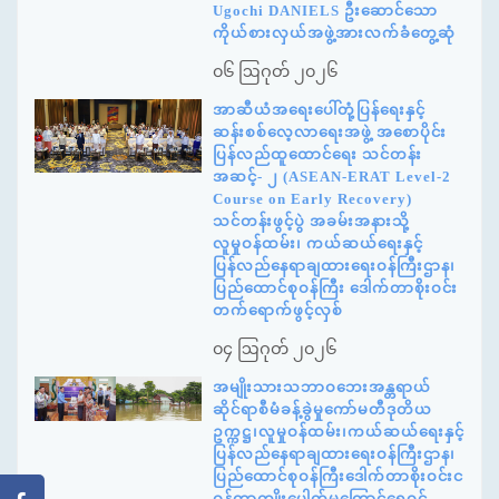
Ugochi DANIELS ဦးဆောင်သော
ကိုယ်စားလှယ်အဖွဲ့အားလက်ခံတွေ့ဆုံ
၀၆ ဩဂုတ် ၂၀၂၆
အာဆီယံအရေးပေါ်တုံ့ပြန်ရေးနှင့်
ဆန်းစစ်လေ့လာရေးအဖွဲ့ အစောပိုင်း
ပြန်လည်ထူထောင်ရေး သင်တန်း
အဆင့်- ၂ (ASEAN-ERAT Level-2
Course on Early Recovery)
သင်တန်းဖွင့်ပွဲ အခမ်းအနားသို့
လူမှုဝန်ထမ်း၊ ကယ်ဆယ်ရေးနှင့်
ပြန်လည်နေရာချထားရေးဝန်ကြီးဌာန၊
ပြည်ထောင်စုဝန်ကြီး ဒေါက်တာစိုးဝင်း
တက်ရောက်ဖွင့်လှစ်
၀၄ ဩဂုတ် ၂၀၂၆
အမျိုးသားသဘာဝဘေးအန္တရာယ်
ဆိုင်ရာစီမံခန့်ခွဲမှုကော်မတီဒုတိယ
ဥက္ကဋ္ဌ၊လူမှုဝန်ထမ်း၊ကယ်ဆယ်ရေးနှင့်
ပြန်လည်နေရာချထားရေးဝန်ကြီးဌာန၊
ပြည်ထောင်စုဝန်ကြီးဒေါက်တာစိုးဝင်းင
ဝန်တာကျိုးပေါက်မှုကြောင့်ရေဝင်