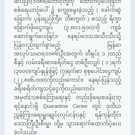
ဆပ်ပြာ
(
၁၀၈၆
)
တောင့်တို့ကို ထောက်ပံ့ပေးခြင်း၊
စစ်ရေယာဉ်ပေါ် ၌ ကျွေးမွေးခဲ့သည့်
(
ခေါက်ဆွဲ
ခြောက်၊ ပုန်းရည်ကြီး၊ ဘီစကွတ်
)
စသည့် ရိက္ခာ
ခြောက်ဖိုးငွေကျပ်
(
၃
,
၈၀၁
,
၅၀၀
)
ကို ကျခံ
ဆောင်ရွက်ပေးခြင်း၊ နေရပ်ဒေသအသီးသီးသို့
ပြန်လည်ထွက်ခွာမည့် မြန်မာ
အလုပ်သမား
(
၁၀၈၆
)
ဦးအတွက် တီရှပ်
(
၁
)
ထည်
စီနှင့် လမ်းခရီးစားစရိတ်ငွေ တစ်ဦးလျှင်
(
၁
)
ရက်
(
၃၀၀၀
)
ကျပ်နှုန်းဖြင့်
(
၇
)
ရက်စာ စုစုပေါင်းငွေကျပ်
(
၂၂
,
၈၀၆
,
၀၀၀
)
ကိုလည်းကောင်း၊ နေရပ်ပြန်သည့်
ခရီးစရိတ်ကျသင့်ငွေကိုလည်းကောင်း
အမှတ်
(
၁
)
စစ်ကြောရေးနှင့် တည်းခိုရေးစခန်း
(
ဘု
ရင့်နောင်
)
ရှိ
Quarantine Center
တွင် ဒုတိယ
ညွှန်ကြားရေးမှူးချုပ်
(
လုပ်ငန်း
)
နှင့် ရန်ကုန်တိုင်း
ဒေသကြီးဦးစီးမှူး တို့မှ သွားရောက်ထောက်ပံ့ပေး
ခဲ့ပါသည်။