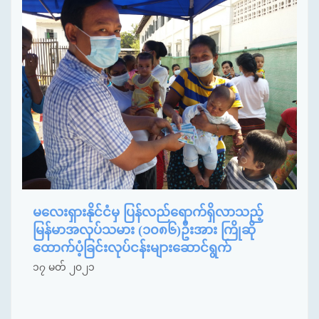
မလေးရှားနိုင်ငံမှ ပြန်လည်ရောက်ရှိလာသည့်
မြန်မာအလုပ်သမား (၁၀၈၆)ဦးအား ကြိုဆို
ထောက်ပံ့ခြင်းလုပ်ငန်းများဆောင်ရွက်
၁၇ မတ် ၂၀၂၁