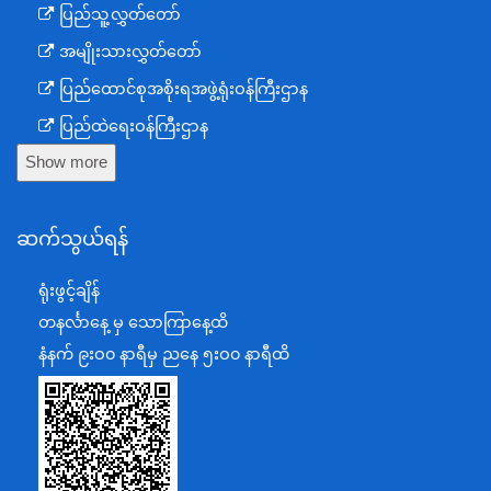
ပြည်သူ့လွှတ်တော်
အမျိုးသားလွှတ်တော်
ပြည်ထောင်စုအစိုးရအဖွဲ့ရုံးဝန်ကြီးဌာန
ပြည်ထဲရေးဝန်ကြီးဌာန
Show more
ကာကွယ်ရေးဝန်ကြီးဌာန
နယ်စပ်ရေးရာဝန်ကြီးဌာန
ဆက်သွယ်ရန်
စီမံကိန်း၊ဘဏ္ဍာရေးနှင့်စက်မှုဝန်ကြီးဌာန
ရင်းနှီးမြှုပ်နှံမှုနှင့် နိုင်ငံခြားစီးပွားဆက်သွယ်ရေးဝန်ကြီးဌာန
ရုံးဖွင့်ချိန်
အပြည်ပြည်ဆိုင်ရာပူးပေါင်းဆောင်ရွက်ရေးဝန်ကြီးဌာန
တနင်္လာနေ့ မှ သောကြာနေ့ထိ
ပြန်ကြားရေးဝန်ကြီးဌာန
နံနက် ၉းဝ၀ နာရီမှ ညနေ ၅းဝ၀ နာရီထိ
သာသနာရေးနှင့် ယဉ်ကျေးမှုဝန်ကြီးဌာန
စိုက်ပျိုးရေး၊မွေးမြူရေးနှင့်ဆည်မြောင်းဝန်ကြီးဌာန
ပို့ဆောင်ရေးနှင့်ဆက်သွယ်ရေးဝန်ကြီးဌာန