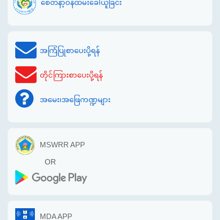
စေတနာ့ဝန်ထမ်းခေါ်ယူခြင်း
အကြံပြုစာပေးပို့ရန်
တိုင်ကြားစာပေးပို့ရန်
အမေး၊အဖြေကဏ္ဍများ
MSWRR APP
OR
MDA APP