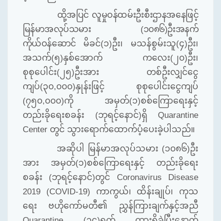
ထို့အပြင် လူမှုဝန်ထမ်းဦးစီးဌာနအနေဖြင့်
မြန်မာအလုပ်သမား
(
၁၀၈၆
)
ဦးအနက်
ကိုယ်ဝန်ဆောင်
မိခင်
(
၁
)
ဦး၊ မသန်စွမ်းသူ
(
၄
)
ဦး၊
အသက်
(
၅
)
နှစ်အောက် ကလေး
(
၂၀
)
ဦး၊
စုစုပေါင်း
(
၂၅
)
ဦးအား တစ်ဦးလျှင်ငွေ
ကျပ်
(
၃၀
,
၀၀၀
)
နှုန်းဖြင့် စုစုပေါင်းငွေကျပ်
(
၇၅၀
,
၀၀၀
)
ကို အမှတ်
(
၁
)
စစ်ကြောရေးနှင့်
တည်းခိုရေးစခန်း
(
ဘုရင့်နောင်
)
ရှိ
Quarantine
Center
တွင် သွားရောက်ထောက်ပံ့ပေးခဲ့ပါသည်။
အဆိုပါ မြန်မာအလုပ်သမား
(
၁၀၈၆
)
ဦး
အား အမှတ်
(
၁
)
စစ်ကြောရေးနှင့် တည်းခိုရေး
စခန်း
(
ဘုရင့်နောင်
)
တွင်
Coronavirus Disease
2019 (COVID-19)
ကာကွယ်၊ ထိန်းချုပ်၊ ကုသ
ရေး ဗဟိုကော်မတီ၏ ညွှန်ကြားချက်နှင့်အညီ
Quarantine (
၁၄
)
ရက် ထားရှိခဲ့ပြီးနောက်