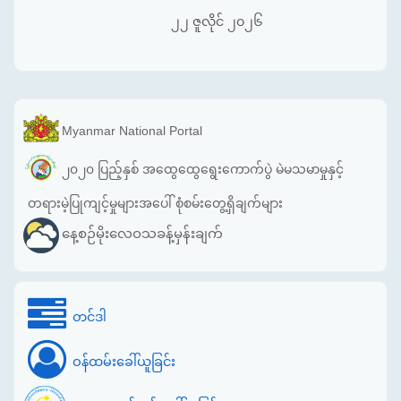
၂၂ ဇူလိုင် ၂၀၂၆
Myanmar National Portal
၂၀၂၀ ပြည့်နှစ် အထွေထွေရွေးကောက်ပွဲ မဲမသမာမှုနှင့်
တရားမဲ့ပြုကျင့်မှုများအပေါ် စုံစမ်းတွေ့ရှိချက်များ
နေ့စဉ်မိုးလေဝသခန့်မှန်းချက်
တင်ဒါ
ဝန်ထမ်းခေါ်ယူခြင်း