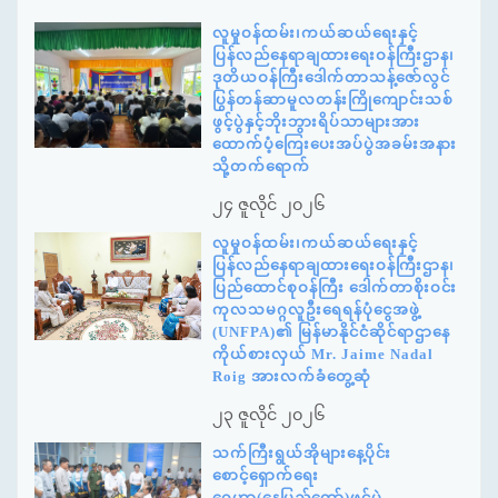
လူမှုဝန်ထမ်း၊ကယ်ဆယ်ရေးနှင့်
ပြန်လည်နေရာချထားရေးဝန်ကြီးဌာန၊
ဒုတိယဝန်ကြီးဒေါက်တာသန့်ဇော်လွင်
ပြွန်တန်ဆာမူလတန်းကြိုကျောင်းသစ်
ဖွင့်ပွဲနှင့်ဘိုးဘွားရိပ်သာများအား
ထောက်ပံ့ကြေးပေးအပ်ပွဲအခမ်းအနား
သို့တက်ရောက်
၂၄ ဇူလိုင် ၂၀၂၆
လူမှုဝန်ထမ်း၊ကယ်ဆယ်ရေးနှင့်
ပြန်လည်နေရာချထားရေးဝန်ကြီးဌာန၊
ပြည်ထောင်စုဝန်ကြီး ဒေါက်တာစိုးဝင်း
ကုလသမဂ္ဂလူဦးရေရန်ပုံငွေအဖွဲ့
(UNFPA)၏ မြန်မာနိုင်ငံဆိုင်ရာဌာနေ
ကိုယ်စားလှယ် Mr. Jaime Nadal
Roig အားလက်ခံတွေ့ဆုံ
၂၃ ဇူလိုင် ၂၀၂၆
သက်ကြီးရွယ်အိုများနေ့ပိုင်း
စောင့်ရှောက်ရေး
ဂေဟာ(နေပြည်တော်)ဖွင့်ပွဲ