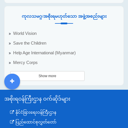
ကုလသမဂ္ဂ/အစိုးရမဟုတ်သော အဖွဲ့အစည်းများ
World Vision
Save the Children
Help Age International (Myanmar)
Mercy Corps
Show more
DDM
MOS
DSW
DOR
အစိုးရဝန်ကြီးဌာန ဝက်ဆိုဒ်များ
နိုင်ငံခြားရေးဝန်ကြီးဌာန
ပြည်ထောင်စုလွှတ်တော်