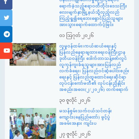
ရောက်ခဲ့သည့်ဧရာဝတီတိုင်းဒေသကြီး
လေးမျက်နှာမြို့နယ်သို့လှည့်လည်
ကြည့်ရှု၍ရေဘေးရှောင်ပြည်သူများ
အားသွားရောက်ထောက်ပံ့ခြင်း
၀၁ ဩဂုတ် ၂၀၂၆
လူမှုဝန်ထမ်း၊ကယ်ဆယ်ရေးနှင့်
ပြန်လည်နေရာချထားရေးဝန်ကြီးဌာန
ဒုတိယဝန်ကြီး ဒေါက်တာသန့်ဇော်လွင်
လူကုန်ကူးခံရသူများအားပြန်လည်
လက်ခံရေး၊ ပြန်လည်ဝင်ဆံ့ပေါင်းစည်း
ရေးနှင့် ပြန်လည်ထူထောင်ရေးဆိုင်ရာ
လုပ်ငန်းကော်မတီ၏ လုပ်ငန်းညှိနှိုင်း
အစည်းအဝေး(၂/၂၀၂၆) တက်ရောက်
၃၀ ဇူလိုင် ၂၀၂၆
မသန်စွမ်းသက်ငယ်သင်တန်း
ကျောင်း(နေပြည်တော်) ဖွင့်ပွဲ
အခမ်းအနား ကျင်းပ
၂၇ ဇူလိုင် ၂၀၂၆