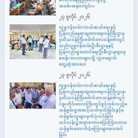
အခမ်းအနားကျင်းပ
၂၃ ဇူလိုင် ၂၀၂၆
လူမှုဝန်ထမ်း၊ကယ်ဆယ်ရေးနှင့်
ပြန်လည်နေရာချထားရေးဝန်ကြီးဌာန
ဒုတိယဝန်ကြီးဒေါက်တာသန့်ဇော်လွင်
သည်လူမှုဝန်ထမ်းဦးစီးဌာနနှင့်
ပြန်လည်ထူထောင်ရေးဦးစီးဌာနများမှ
စခန်း/ဂေဟာများသို့ သွားရောက်
တွေ့ဆုံအားပေး
၂၃ ဇူလိုင် ၂၀၂၆
လူမှုဝန်ထမ်း၊ကယ်ဆယ်ရေးနှင့်
ပြန်လည်နေရာချထားရေးဝန်ကြီးဌာန၊
ဒုတိယဝန်ကြီးဒေါက်တာသန့်ဇော်လွင်
ပဲခူးတိုင်းဒေသကြီးတွင်ဖွင့်လှစ်သည့်မ
သန်စွမ်းမှုအဆင့်သတ်မှတ်ခြင်းနှင့်မ
သန်စွမ်းသူများမှတ်ပုံတင်ခြင်း
သင်တန်း၌အမှာစကားပြောကြားကာမ
သန်စွမ်းထောက်ပံ့ကြေးများပေးအပ်
ခြင်း