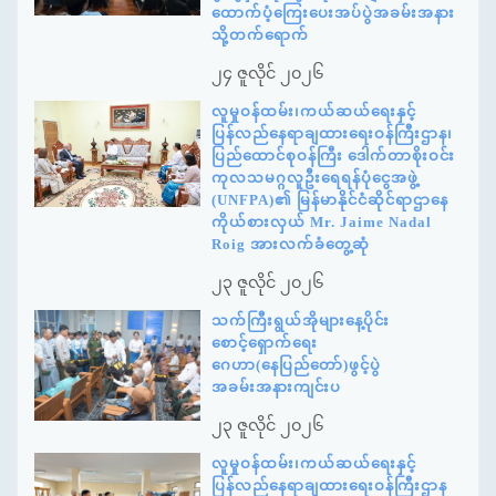
ထောက်ပံ့ကြေးပေးအပ်ပွဲအခမ်းအနား
သို့တက်ရောက်
၂၄ ဇူလိုင် ၂၀၂၆
လူမှုဝန်ထမ်း၊ကယ်ဆယ်ရေးနှင့်
ပြန်လည်နေရာချထားရေးဝန်ကြီးဌာန၊
ပြည်ထောင်စုဝန်ကြီး ဒေါက်တာစိုးဝင်း
ကုလသမဂ္ဂလူဦးရေရန်ပုံငွေအဖွဲ့
(UNFPA)၏ မြန်မာနိုင်ငံဆိုင်ရာဌာနေ
ကိုယ်စားလှယ် Mr. Jaime Nadal
Roig အားလက်ခံတွေ့ဆုံ
၂၃ ဇူလိုင် ၂၀၂၆
သက်ကြီးရွယ်အိုများနေ့ပိုင်း
စောင့်ရှောက်ရေး
ဂေဟာ(နေပြည်တော်)ဖွင့်ပွဲ
အခမ်းအနားကျင်းပ
၂၃ ဇူလိုင် ၂၀၂၆
လူမှုဝန်ထမ်း၊ကယ်ဆယ်ရေးနှင့်
ပြန်လည်နေရာချထားရေးဝန်ကြီးဌာန