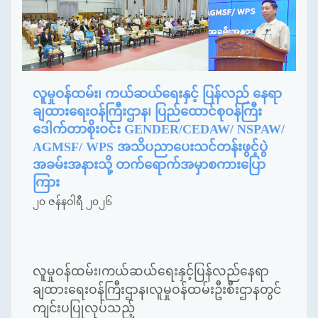
လူမှုဝန်ထမ်း၊ ကယ်ဆယ်ရေးနှင့် ပြန်လည် နေရာ
ချထားရေးဝန်ကြီးဌာန၊ ပြည်ထောင်စုဝန်ကြီး
ဒေါက်တာစိုးဝင်း GENDER/CEDAW/ NSPAW/
AGMSF/ WPS အသိပညာပေးသင်တန်းဖွင့်ပွဲ
အခမ်းအနားသို့ တက်ရောက်အမှာစကားပြော
ကြား
၂၀ ဇန်နဝါရီ ၂၀၂၆
လူမှုဝန်ထမ်း၊ကယ်ဆယ်ရေးနှင့်ပြန်လည်နေရာ
ချထားရေးဝန်ကြီးဌာန၊လူမှုဝန်ထမ်းဦးစီးဌာနတွင်
ကျင်းပပြုလုပ်သည့်