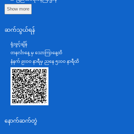
Show more
ကာကွယ်ရေးဝန်ကြီးဌာန
နယ်စပ်ရေးရာဝန်ကြီးဌာန
ဆက်သွယ်ရန်
စီမံကိန်း၊ဘဏ္ဍာရေးနှင့်စက်မှုဝန်ကြီးဌာန
ရင်းနှီးမြှုပ်နှံမှုနှင့် နိုင်ငံခြားစီးပွားဆက်သွယ်ရေးဝန်ကြီးဌာန
ရုံးဖွင့်ချိန်
အပြည်ပြည်ဆိုင်ရာပူးပေါင်းဆောင်ရွက်ရေးဝန်ကြီးဌာန
တနင်္လာနေ့ မှ သောကြာနေ့ထိ
ပြန်ကြားရေးဝန်ကြီးဌာန
နံနက် ၉းဝ၀ နာရီမှ ညနေ ၅းဝ၀ နာရီထိ
သာသနာရေးနှင့် ယဉ်ကျေးမှုဝန်ကြီးဌာန
စိုက်ပျိုးရေး၊မွေးမြူရေးနှင့်ဆည်မြောင်းဝန်ကြီးဌာန
ပို့ဆောင်ရေးနှင့်ဆက်သွယ်ရေးဝန်ကြီးဌာန
သယံဇာတနှင့်ပတ်ဝန်းကျင်ထိန်းသိမ်းရေးဝန်ကြီးဌာန
လျှပ်စစ်နှင့်စွမ်းအင်ဝန်ကြီးဌာန
နောက်ဆက်တွဲ
အလုပ်သမား၊လူဝင်မှုကြီးကြပ်ရေးနှင့်ပြည်သူ့အင်အား
ဝန်ကြီးဌာန