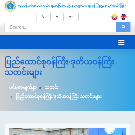
A-
A
A+
ပြည်ထောင်စုဝန်ကြီး/ဒုတိယဝန်ကြီး
သတင်းများ
ပင်မစာမျက်နှာ
သတင်း
ပြည်ထောင်စုဝန်ကြီး/ဒုတိယဝန်ကြီး သတင်းများ