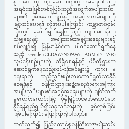
နိုင်ငံတော်ကို တည်ဆောက်ရာတွင် အရေးပါသည့်
အရင်းအမြစ်တစ်ခုဖြစ်သည့်အတွက်အမျိုးသမီး
များ၏ စွမ်းဆောင်ရည်နှင့် အခွင့်အလမ်းများကို
မြှင့်တင်ပေးရန် လိုအပ်ပါကြောင်း၊ ကမ္ဘာတစ်ဝှမ်း
လုံးတွင် ဆောင်ရွက်နေကြသည့် ကျား၊မတန်းတူ
ညီမျှရေးနှင့် အမျိုးသမီးအခွင့်အရေးများနှင့်
စပ်လျဉ်း၍ မြန်မာနိုင်ငံက ပါဝင်ဆောင်ရွက်နေ
သည့်
Gender/CEDAW/NSPAW/ AGMSF/ WPS
လုပ်ငန်းစဉ်များကို သိရှိစေရန်နှင့် မိမိတို့ဌာနက
ဆောင်ရွက်နေသည့်လုပ်ငန်းစဉ်များ၌ ကျား၊ မ
ရေးရာကို ထည့်သွင်းစဉ်းစားဆောင်ရွက်လာနိုင်
စေရန်နှင့် ဝန်ကြီးဌာန၊အဖွဲ့အစည်းများအကြား
အမျိုးသမီးများ၏အခွင့်အရေးများကို ချိတ်ဆက်
မှုကောင်းကောင်းဖြင့် ပိုမိုမြှင့်တင်ဖော်ဆောင်ပေး
နိုင်ရန်ရည်ရွယ်၍ယခုသင်တန်းကို ဖွင့်လှစ်ခြင်း
ဖြစ်ပါကြောင်း ပြောကြားခဲ့ပါသည်။
ဆက်လက်၍ ပြည်ထောင်စုဝန်ကြီးကအမျိုးသမီး