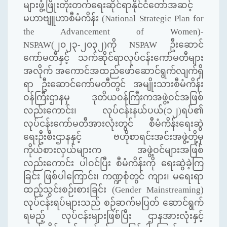
များဖွံ့ဖြိုးတိုးတက်ရေးဆိုင်ရာနိုင်ငံတော်အဆင့်
မဟာဗျူဟာစီမံကိန်း (
National Strategic Plan for
the Advancement of Women)-
NSPAW(
၂၀၂၃-၂၀၃၂)ကို
NSPAW
ဦးဆောင်
ကော်မတီနှင့် သက်ဆိုင်ရာလုပ်ငန်းကော်မတီများ
အလိုက် အကောင်အထည်ဖော်ဆောင်ရွက်လျက်ရှိ
ရာ ဦးဆောင်ကော်မတီတွင် အမျိုးသားစီမံကိန်း
ဝန်ကြီးဌာနမှ ဒုတိယဝန်ကြီးကအဖွဲ့ဝင်အဖြစ်
လည်းကောင်း၊ လုပ်ငန်းနယ်ပယ်(၁၂)ရပ်၏
လုပ်ငန်းကော်မတီအားလုံးတွင် စီမံကိန်းရေးဆွဲ
ရေးဦးစီးဌာနနှင့် ဗဟိုစာရင်းအင်းအဖွဲ့တို့မှ
ကိုယ်စားလှယ်များက အဖွဲ့ဝင်များအဖြစ်
လည်းကောင်း ပါဝင်ပြီး စီမံကိန်းကို ရေးဆွဲခဲ့ကြ
ခြင်း ဖြစ်ပါကြောင်း၊ ကဏ္ဍစုံတွင် ကျား၊ မရေးရာ
ထည့်သွင်းစဉ်းစားခြင်း (
Gender Mainstreaming)
လုပ်ငန်းရပ်များသည် စဉ်ဆက်မပြတ် ဆောင်ရွက်
ရမည့် လုပ်ငန်းများဖြစ်ပြီး ဌာနအားလုံးနှင့်