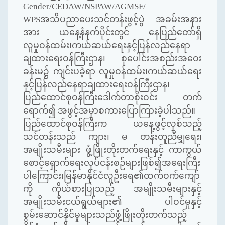
Gender/CEDAW/NSPAW/AGMSF/
WPS
အသိပညာပေးသင်တန်းဖွင့်ပွဲ အခမ်းအနား
အား ယနေ့နံနက်ပိုင်းတွင် နေပြည်တော်ရှိ
လူမှုဝန်ထမ်း၊ကယ်ဆယ်ရေးနှင့်ပြန်လည်နေရာ
ချထားရေးဝန်ကြီးဌာန၊ စုပေါင်းအစည်းအဝေး
ခန်းမ၌ ကျင်းပခဲ့ရာ လူမှုဝန်ထမ်း၊ကယ်ဆယ်ရေး
နှင့်ပြန်လည်နေရာချထားရေးဝန်ကြီးဌာန၊
ပြည်ထောင်စုဝန်ကြီးဒေါက်တာစိုးဝင်း တက်
ရောက်၍ အဖွင့်အမှာစကားပြောကြားခဲ့ပါသည်။
ပြည်ထောင်စုဝန်ကြီးက ယနေ့ဖွင့်လှစ်သည့်
သင်တန်းသည် ကျား၊ မ တန်းတူညီမျှရေး၊
အမျိုးသမီးများ ဖွံ့ဖြိုးတိုးတက်ရေးနှင့် ကာကွယ်
စောင့်ရှောက်ရေးလုပ်ငန်းစဉ်များဖြစ်၍အရေးကြီး
ပါကြောင်း၊မြန်မာနိုင်ငံလူဦးရေ၏ထက်ဝက်ကျော်
ကို ကိုယ်စားပြုသည့် အမျိုးသမီးများနှင့်
အမျိုးသမီးငယ်ရွယ်များ၏ ပါဝင်မှုနှင့်
စွမ်းဆောင်နိုင်မှုများသည်ဖွံ့ဖြိုးတိုးတက်သည့်