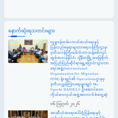
နောက်ဆုံးရသတင်းများ
လူမှုဝန်ထမ်း၊ကယ်ဆယ်ရေးနှင့်
ပြန်လည်နေရာချထားရေးဝန်ကြီးဌာန၊
ဒုတိယဝန်ကြီးဒေါက်တာသန့်ဇော်လွင်
ဆွစ်ဇာလန်နိုင်ငံ၊ ဂျီနီဗာမြို့အခြေစိုက်
အပြည်ပြည်ဆိုင်ရာရွှေ့ပြောင်းသွားလာ
ရေးအဖွဲ့(International
Organization for Migration -
IOM) ရုံးချုပ်၏ Operationsဌာနမှ
ဒုတိယညွှန်ကြားရေးမှူးချုပ် Ms.
Ugochi DANIELS ဦးဆောင်သော
ကိုယ်စားလှယ်အဖွဲ့အားလက်ခံတွေ့ဆုံ
၀၆ ဩဂုတ် ၂၀၂၆
အာဆီယံအရေးပေါ်တုံ့ပြန်ရေးနှင့်