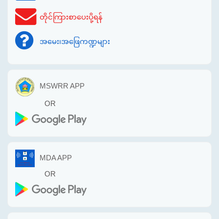
တိုင်ကြားစာပေးပို့ရန်
အမေး၊အဖြေကဏ္ဍများ
MSWRR APP
OR
MDA APP
OR