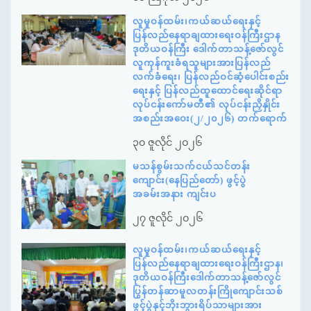
လူမှုဝန်ထမ်း၊ကယ်ဆယ်ရေးနှင့်
ပြန်လည်နေရာချထားရေးဝန်ကြီးဌာန
ဒုတိယဝန်ကြီး ဒေါက်တာသန့်ဇော်လွင်
လူကုန်ကူးခံရသူများအားပြန်လည်
လက်ခံရေး၊ ပြန်လည်ဝင်ဆံ့ပေါင်းစည်း
ရေးနှင့် ပြန်လည်ထူထောင်ရေးဆိုင်ရာ
လုပ်ငန်းကော်မတီ၏ လုပ်ငန်းညှိနှိုင်း
အစည်းအဝေး(၂/၂၀၂၆) တက်ရောက်
၃၀ ဇူလိုင် ၂၀၂၆
မသန်စွမ်းသက်ငယ်သင်တန်း
ကျောင်း(နေပြည်တော်) ဖွင့်ပွဲ
အခမ်းအနား ကျင်းပ
၂၇ ဇူလိုင် ၂၀၂၆
လူမှုဝန်ထမ်း၊ကယ်ဆယ်ရေးနှင့်
ပြန်လည်နေရာချထားရေးဝန်ကြီးဌာန၊
ဒုတိယဝန်ကြီးဒေါက်တာသန့်ဇော်လွင်
ပြွန်တန်ဆာမူလတန်းကြိုကျောင်းသစ်
ဖွင့်ပွဲနှင့်ဘိုးဘွားရိပ်သာများအား