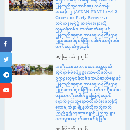
ဆန်းစစ်လေ့လာရေးအဖွဲ့ အစောပိုင်း
ပြန်လည်ထူထောင်ရေး သင်တန်း
အဆင့်- ၂ (ASEAN-ERAT Level-2
Course on Early Recovery)
သင်တန်းဖွင့်ပွဲ အခမ်းအနားသို့
လူမှုဝန်ထမ်း၊ ကယ်ဆယ်ရေးနှင့်
ပြန်လည်နေရာချထားရေးဝန်ကြီးဌာန၊
ပြည်ထောင်စုဝန်ကြီး ဒေါက်တာစိုးဝင်း
တက်ရောက်ဖွင့်လှစ်
၀၄ ဩဂုတ် ၂၀၂၆
အမျိုးသားသဘာဝဘေးအန္တရာယ်
ဆိုင်ရာစီမံခန့်ခွဲမှုကော်မတီဒုတိယ
ဥက္ကဋ္ဌ၊လူမှုဝန်ထမ်း၊ကယ်ဆယ်ရေးနှင့်
ပြန်လည်နေရာချထားရေးဝန်ကြီးဌာန၊
ပြည်ထောင်စုဝန်ကြီးဒေါက်တာစိုးဝင်းင
ဝန်တာကျိုးပေါက်မှုကြောင့်ရေဝင်
ရောက်ခဲ့သည့်ဧရာဝတီတိုင်းဒေသကြီး
လေးမျက်နှာမြို့နယ်သို့လှည့်လည်
ကြည့်ရှု၍ရေဘေးရှောင်ပြည်သူများ
အားသွားရောက်ထောက်ပံ့ခြင်း
၀၁ ဩဂုတ် ၂၀၂၆