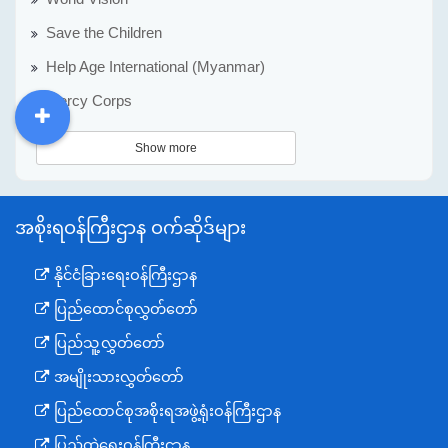
Save the Children
Help Age International (Myanmar)
Mercy Corps
DDM
MOS
DSW
DOR
Show more
အစိုးရဝန်ကြီးဌာန ဝက်ဆိုဒ်များ
နိုင်ငံခြားရေးဝန်ကြီးဌာန
ပြည်ထောင်စုလွှတ်တော်
ပြည်သူ့လွှတ်တော်
အမျိုးသားလွှတ်တော်
ပြည်ထောင်စုအစိုးရအဖွဲ့ရုံးဝန်ကြီးဌာန
ပြည်ထဲရေးဝန်ကြီးဌာန