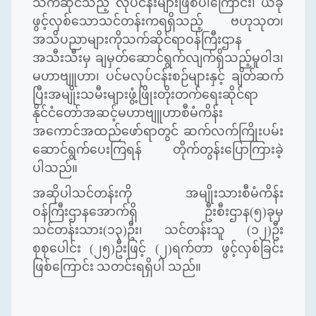
သက်ဆိုင်သည့် လုပ်ငန်းများဖြစ်ပါကြောင်း၊ ယခု
ဖွင့်လှစ်သောသင်တန်းကရရှိသည့် ဗဟုသုတ၊
အသိပညာများကိုသက်ဆိုင်ရာဝန်ကြီးဌာန
အသီးသီးမှ ချမှတ်ဆောင်ရွက်လျက်ရှိသည့်မူဝါဒ၊
မဟာဗျူဟာ၊ ပင်မလုပ်ငန်းစဉ်များနှင့် ချိတ်ဆက်
ပြီးအမျိုးသမီးများဖွံ့ဖြိုးတိုးတက်ရေးဆိုင်ရာ
နိုင်ငံတော်အဆင့်မဟာဗျူဟာစီမံကိန်း
အကောင်အထည်ဖော်ရာတွင် ဆက်လက်ကြိုးပမ်း
ဆောင်ရွက်ပေးကြရန် တိုက်တွန်းပြောကြားခဲ့
ပါသည်။
အဆိုပါသင်တန်းကို အမျိုးသားစီမံကိန်း
ဝန်ကြီးဌာနအောက်ရှိ ဦးစီးဌာန(၅)ခုမှ
သင်တန်းသား(၁၃)ဦး၊ သင်တန်းသူ (၁၂)ဦး
စုစုပေါင်း (၂၅)ဦးဖြင့် (၂)ရက်တာ ဖွင့်လှစ်ခြင်း
ဖြစ်ကြောင်း သတင်းရရှိပါ သည်။