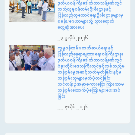
ဒုတိယဝန်ကြီးဒေါက်တာသန့်ဇော်လွင်
သည်လူမှုဝန်ထမ်းဦးစီးဌာနနှင့်
ပြန်လည်ထူထောင်ရေးဦးစီးဌာနများမှ
စခန်း/ဂေဟာများသို့ သွားရောက်
တွေ့ဆုံအားပေး
၂၃ ဇူလိုင် ၂၀၂၆
လူမှုဝန်ထမ်း၊ကယ်ဆယ်ရေးနှင့်
ပြန်လည်နေရာချထားရေးဝန်ကြီးဌာန၊
ဒုတိယဝန်ကြီးဒေါက်တာသန့်ဇော်လွင်
ပဲခူးတိုင်းဒေသကြီးတွင်ဖွင့်လှစ်သည့်မ
သန်စွမ်းမှုအဆင့်သတ်မှတ်ခြင်းနှင့်မ
သန်စွမ်းသူများမှတ်ပုံတင်ခြင်း
သင်တန်း၌အမှာစကားပြောကြားကာမ
သန်စွမ်းထောက်ပံ့ကြေးများပေးအပ်
ခြင်း
၂၂ ဇူလိုင် ၂၀၂၆