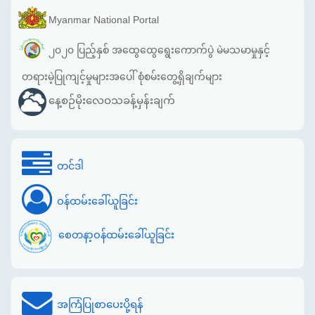
Myanmar National Portal
၂၀၂၀ ပြည့်နှစ် အထွေထွေရွေးကောက်ပွဲ မဲမသမာမှုနှင့်
တရားမဲ့ပြုကျင့်မှုများအပေါ် စုံစမ်းတွေ့ရှိချက်များ
နေ့စဉ်မိုးလေဝသခန့်မှန်းချက်
တင်ဒါ
ဝန်ထမ်းခေါ်ယူခြင်း
စေတနာ့ဝန်ထမ်းခေါ်ယူခြင်း
အကြံပြုစာပေးပို့ရန်