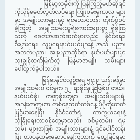
မြန်မာ့သမိုင်းကို ပြန်ကြည့်မယ်ဆိုရင်
ကိုလိုနီခေတ်လွတ်လပ်ရေး ကြိုးပမ်းမှုကာလ များ
မှာ အမျိုးသားများနှင့် ရင်ဘောင်တန်း တိုက်ပွဲဝင်
ခဲ့ကြတဲ့ အမျိုးသမီးသူရဲကောင်းများစွာ ရှိခဲ့ကြ
သလို ခေတ်အဆက်ဆက်မှာလည်း နိုင်ငံရေး၊
စီးပွားရေး၊ လူမှုရေးနယ်ပယ်များနဲ့ အသိ ပညာ၊
အတတ်ပညာ၊ အနုပညာဆိုင်ရာ နယ်ပယ်များမှာ
ထူးချွန်ထက်မြက်တဲ့ မြန်မာအမျိုး သမီးများ
ပေါ်ထွက်ခဲ့ပါတယ်။
မြန်မာနိုင်ငံလူဦးရေ ၅၄
.
၉ သန်းခန့်မှာ
အမျိုးသမီးပါဝင်မှုက ၅၂ ရာခိုင်နှုန်းဖြစ်ပါတယ်။
နယ်ပယ်စုံ၊ ကဏ္ဍစုံတွေမှာ အမျိုးသမီးများရဲ့
အခန်းကဏ္ဍဟာ တစ်နေ့ထက်တစ်နေ့ ပိုမိုတိုးတက်
မြင့်မားနေပြီး နိုင်ငံတော်ရဲ့ ကာကွယ်ရေးနဲ့
လုံခြုံရေးတာဝန်တွေမှာလည်း စစ်မှုထမ်း၊ ရဲမှု
ထမ်း များအဖြစ် အမျိုးသားများနဲ့ ရင်ပေါင်တန်း
ပြီး တာဝန်ထမ်းဆောင်နေကြတာကို တွေ့မြင်ရမှာ