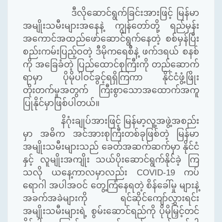
ဒီလိုဆောင်ရွက်ခြင်းအားဖြင့် မြန်မာ
အမျိုးသမီးများအနေနဲ့ ကျွန်တော်တို့ ရည်မှန်း
အကောင်အထည်ဖော်ဆောင်ရွက်နေတဲ့ စစ်မှန်ပြီး
စည်းကမ်းပြည့်ဝတဲ့ ဒီမိုကရေစီနဲ့ ဖက်ဒရယ် စနစ်
ကို အခြေခံတဲ့ ပြည်ထောင်စုကြီးကို တည်ဆောက်
ရာမှာ ပိုမိုပါဝင်ခွင့်ရရှိကြကာ နိုင်ငံဖွံ့ဖြိုး
တိုးတက်မှုအတွက် ကြီးစွာသောအထောက်အကူ
ပြုနိုင်မှာဖြစ်ပါတယ်။
နိဂုံးချုပ်အားဖြင့် မြန်မာ့လူ့အဖွဲ့အစည်း
မှာ အဓိက အင်အားစုကြီးတစ်ခုဖြစ်တဲ့ မြန်မာ
အမျိုးသမီးများသည် ခေတ်အဆက်ဆက်မှာ နိုင်ငံ
နှင့် လူမျိုးအကျိုး သယ်ပိုးဆောင်ရွက်နိုင်ခဲ့ ကြ
သလို ယနေ့ကာလမှာလည်း
COVID-19
ကပ်
ရောဂါ အပါအဝင် တွေ့ကြံနေရတဲ့ စိန်ခေါ်မှု များနဲ့
အခက်အခဲများကို ရင်ဆိုင်ကျော်လွှားရင်း
အမျိုးသမီးများရဲ့ စွမ်းဆောင်ရည်ကို ပိုမိုမြှင့်တင်