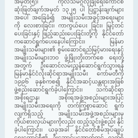
အမှတ်
(
၅
)
၊ ကုလသမဂ္ဂလုံခြုံရေးကောင်စီ
ဆုံးဖြတ်ချက်အမှတ် ၁၃၂၅ ပါ ပြဋ္ဌာန်းချက်များ
အပေါ် အခြေခံ၍ အမျိုးသမီးအခွင့်အရေးများ
ကို လေးစားခြင်း၊ ကာကွယ်ပေး ခြင်း၊ မြှင့်တင်
ပေးခြင်းနှင့် ဖြည့်ဆည်းပေးခြင်းတို့ကို
နိုင်ငံတော်
ကဆောင်ရွက်ပေးနေပါကြောင်း၊ မြန်မာ
အမျိုးသမီးများ၏ စွမ်းဆောင်ရည်မြင့်မားရေးနှင့်
အမျိုးသမီးများဘဝ ဖွံ့ဖြိုးတိုးတက်စေ ရေးတို့
အတွက် ဦးဆောင်လမ်းညွှန်ဆောင်ရွက်သွားရန်
မြန်မာနိုင်ငံလုံးဆိုင်ရာအမျိုးသမီး ကော်မတီကို
၁၉၉၆ ခုနှစ်ကစ၍ နိုင်ငံအဆင့်ယန္တရားအဖြစ်
ဖွဲ့စည်းဆောင်ရွက်ခဲ့ပါကြောင်း၊ သက်ဆိုင်ရာ
အစိုးရဌာန၊ အစိုးရအဖွဲ့အစည်းများအပြင်
အမျိုးသမီးအရေးကို တက်ကြွစွာဆောင် ရွက်
လျက်ရှိသည့် အမျိုးသမီးအဖွဲ့အစည်းများမှ
ကိုယ်စားလှယ်များကိုလည်း ထည့်သွင်းဖွဲ့စည်း နိုင်
ခဲ့ပါကြောင်း၊ ယခုအခါ နိုင်ငံတော်စီမံအုပ်ချုပ်
ရေးကောင်စီ၏ ဉီးဆောင်မှုအောက်တွင် လက်ရှိ