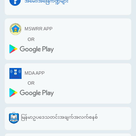
အမေး၊အဖြေကဏ္ဍများ
MSWRR APP
OR
MDA APP
OR
မြန်မာဥပဒေသတင်းအချက်အလက်စနစ်