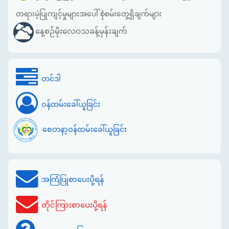
တရားမဲ့ပြုကျင့်မှုများအပေါ် စုံစမ်းတွေ့ရှိချက်များ
နေ့စဉ်မိုးလေဝသခန့်မှန်းချက်
တင်ဒါ
ဝန်ထမ်းခေါ်ယူခြင်း
စေတနာ့ဝန်ထမ်းခေါ်ယူခြင်း
အကြံပြုစာပေးပို့ရန်
တိုင်ကြားစာပေးပို့ရန်