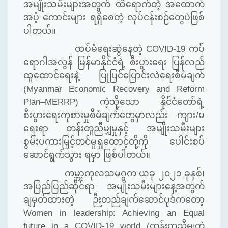
အမျိုးသမီးများအတွက် ထိရောက်တဲ့ အထောက်
အပံ့ ကောင်းများ ရရှိစေတဲ့ လုပ်ငန်းစဉ်တွေပဲဖြစ်
ပါတယ်။
ထပ်မံရေးဆွဲနေတဲ့
COVID-19
ကပ်
ရောဂါအလွန် မြန်မာနိုင်ငံရဲ့ စီးပွားရေး ပြန်လည်
ထူထောင်ရေးနဲ့ ပြုပြင်ပြောင်းလဲရေးစီမံချက်
(Myanmar Economic Recovery and Reform
Plan–MERRP)
ကဲ့သို့သော နိုင်ငံတော်ရဲ့
စီးပွားရေးကုစားမှုစီမံချက်တွေမှာလည်း ကျား
/
မ
ရေးရာ တန်းတူညီမျှမှုနှင့် အမျိုးသမီးများ
စွမ်းပကားမြှင့်တင်မှုရှုထောင့်တို့ကို ပေါင်းစပ်
ဆောင်ရွက်သွား ရမှာ ဖြစ်ပါတယ်။
ကမ္ဘာ့ကုလသမဂ္ဂက ယခု ၂၀၂၁ ခုနှစ်၊
အပြည်ပြည်ဆိုင်ရာ အမျိုးသမီးများနေ့အတွက်
ချမှတ်ထားတဲ့ ဉီးတည်ချက်ဆောင်ပုဒ်ကတော့
Women in leadership: Achieving an Equal
future in a COVID-19 world (
တန်းတူညီမျှတဲ့