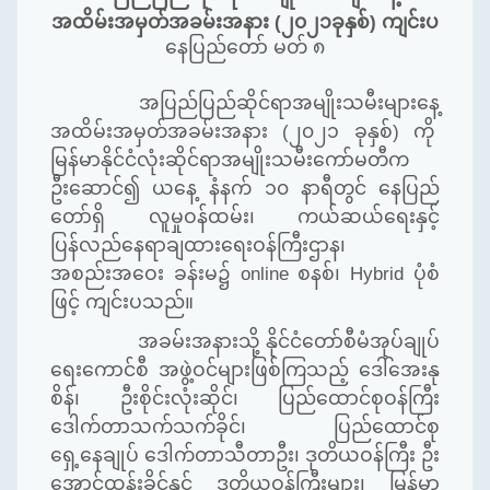
အထိမ်းအမှတ်အခမ်းအနား
(
၂၀၂၁ခုနှစ်
)
ကျင်းပ
နေပြည်တော် မတ် ၈
အပြည်ပြည်ဆိုင်ရာအမျိုးသမီးများနေ့
အထိမ်းအမှတ်အခမ်းအနား (၂၀၂၁ ခုနှစ်) ကို
မြန်မာနိုင်ငံလုံးဆိုင်ရာအမျိုးသမီးကော်မတီက
ဦးဆောင်၍ ယနေ့ နံနက် ၁၀ နာရီတွင် နေပြည်
တော်ရှိ လူမှုဝန်ထမ်း၊ ကယ်ဆယ်ရေးနှင့်
ပြန်လည်နေရာချထားရေးဝန်ကြီးဌာန၊
အစည်းအဝေး ခန်းမ၌
online
စနစ်၊
Hybrid
ပုံစံ
ဖြင့် ကျင်းပသည်။
အခမ်းအနားသို့ နိုင်ငံတော်စီမံအုပ်ချုပ်
ရေးကောင်စီ အဖွဲ့ဝင်များဖြစ်ကြသည့် ဒေါ်အေးနု
စိန်၊ ဦးစိုင်းလုံးဆိုင်၊ ပြည်ထောင်စုဝန်ကြီး
ဒေါက်တာသက်သက်ခိုင်၊ ပြည်ထောင်စု
ရှေ့နေချုပ် ဒေါက်တာသီတာဦး၊ ဒုတိယဝန်ကြီး ဦး
အောင်ထွန်းခိုင်နှင့် ဒုတိယဝန်ကြီးများ၊ မြန်မာ