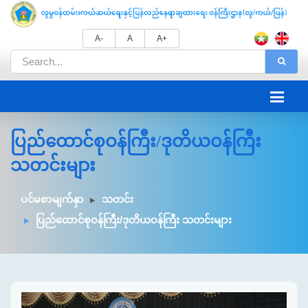
A-
A
A+
ပြည်ထောင်စုဝန်ကြီး/ဒုတိယဝန်ကြီး
သတင်းများ
ပင်မစာမျက်နှာ
သတင်း
ပြည်ထောင်စုဝန်ကြီး/ဒုတိယဝန်ကြီး သတင်းများ