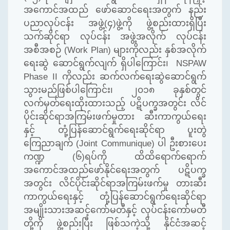
အကောင်အထည် ဖော်ဆောင်ရေးအတွက် နည်း
ပညာလုပ်ငန်း အဖွဲ့(၄)ဖွဲ့ကို ဖွဲ့စည်းထားရှိပြီး
သက်ဆိုင်ရာ လုပ်ငန်း အဖွဲ့အလိုက် လုပ်ငန်း
အစီအစဉ်
(Work Plan)
များကိုလည်း နှစ်အလိုက်
ရေးဆွဲ ဆောင်ရွက်လျက် ရှိပါကြောင်း၊
NSPAW
Phase II
ကိုလည်း ဆက်လက်ရေးဆွဲဆောင်ရွက်
သွားမည်ဖြစ်ပါကြောင်း၊ ၂၀၁၈ ခုနှစ်တွင်
လက်မှတ်ရေးထိုးထားသည့် ပဋိပက္ခအတွင်း လိင်
ပိုင်းဆိုင်ရာအကြမ်းဖက်မှုတား ဆီးကာကွယ်ရေး
နှင့် တုံ့ပြန်ဆောင်ရွက်ရေးဆိုင်ရာ ပူးတွဲ
ကြေညာချက်
(Joint Communique)
ပါ ဦးစားပေး
ကဏ္ဍ
(
၆
)
ရပ်ကို ထိထိရောက်ရောက်
အကောင်အထည်ဖော်နိုင်ရေးအတွက် ပဋိပက္ခ
အတွင်း လိင်ပိုင်းဆိုင်ရာအကြမ်းဖက်မှု တားဆီး
ကာကွယ်ရေးနှင့် တုံ့ပြန်ဆောင်ရွက်ရေးဆိုင်ရာ
အမျိုးသားအဆင့်ကော်မတီနှင့် လုပ်ငန်းကော်မတီ
တို့ကို ဖွဲ့စည်းပြီး ဖြစ်သကဲ့သို့ နိုင်ငံအဆင့်