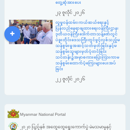
တွေ့ဆုံအားပေး
၂၃ ဇူလိုင် ၂၀၂၆
လူမှုဝန်ထမ်း၊ကယ်ဆယ်ရေးနှင့်
ပြန်လည်နေရာချထားရေးဝန်ကြီးဌာန၊
ဒုတိယဝန်ကြီးဒေါက်တာသန့်ဇော်လွင်
DDM
MOS
DSW
DOR
ပဲခူးတိုင်းဒေသကြီးတွင်ဖွင့်လှစ်သည့်မ
သန်စွမ်းမှုအဆင့်သတ်မှတ်ခြင်းနှင့်မ
သန်စွမ်းသူများမှတ်ပုံတင်ခြင်း
သင်တန်း၌အမှာစကားပြောကြားကာမ
သန်စွမ်းထောက်ပံ့ကြေးများပေးအပ်
ခြင်း
၂၂ ဇူလိုင် ၂၀၂၆
Myanmar National Portal
၂၀၂၀ ပြည့်နှစ် အထွေထွေရွေးကောက်ပွဲ မဲမသမာမှုနှင့်