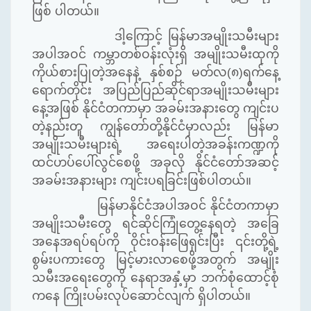
ဖြစ် ပါတယ်။
ဒါ့ကြောင့် မြန်မာအမျိုးသမီးများ
အပါအဝင် ကမ္ဘာတစ်ဝန်းလုံးရှိ အမျိုးသမီးထုကို
ကိုယ်စားပြုတဲ့အနေနဲ့ နှစ်စဉ် မတ်လ(၈)ရက်နေ့
ရောက်တိုင်း အပြည်ပြည်ဆိုင်ရာအမျိုးသမီးများ
နေ့အဖြစ် နိုင်ငံတကာမှာ အခမ်းအနားတွေ ကျင်းပ
တဲ့နည်းတူ ကျွန်တော်တို့နိုင်ငံမှာလည်း မြန်မာ
အမျိုးသမီးများရဲ့ အရေးပါတဲ့အခန်းကဏ္ဍကို
ထင်ဟပ်ပေါ်လွင်စေဖို့ အခုလို နိုင်ငံတော်အဆင့်
အခမ်းအနားများ ကျင်းပရခြင်းဖြစ်ပါတယ်။
မြန်မာနိုင်ငံအပါအဝင် နိုင်ငံတကာမှာ
အမျိုးသမီးတွေ ရင်ဆိုင်ကြုံတွေ့နေရတဲ့ အခြေ
အနေအရပ်ရပ်ကို ဝိုင်းဝန်းဖြေရှင်းပြီး ၎င်းတို့ရဲ့
စွမ်းပကားတွေ မြင့်မားလာစေဖို့အတွက် အမျိုး
သမီးအရေးတွေကို နေရာအနှံ့မှာ ဘက်စုံထောင့်စုံ
ကနေ ကြိုးပမ်းလုပ်ဆောင်လျက် ရှိပါတယ်။