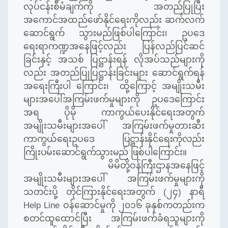
လုပ်ငန်းစီမံချက်ကို အတည်ပြုပြီး
အကောင်အထည်ဖော်နိုင်ရေးကိုလည်း ဆက်လက်
ဆောင်ရွက် သွားမည်ဖြစ်ပါကြောင်း၊ ဥပဒေ
ရေးရာကဏ္ဍအနေဖြင့်လည်း ပြန်လည်ပြင်ဆင်
ခြင်းနှင့် အသစ် ပြဋ္ဌာန်းရန် လိုအပ်သည်များကို
လည်း အတည်ပြုပြဋ္ဌာန်းခြင်းများ ဆောင်ရွက်ရန်
အရေးကြီးပါ ကြောင်း၊ ထို့ကြောင့် အမျိုးသမီး
များအပေါ်အကြမ်းဖက်မှုများကို ဥပဒေကြောင်း
အရ ပိုမို ကာကွယ်ပေးနိုင်ရေးအတွက်
အမျိုးသမီးများအပေါ် အကြမ်းဖက်မှုတားဆီး
ကာကွယ်ရေးဥပဒေ
ပြဋ္ဌာန်းနိုင်ရေးကိုလည်း
ကြိုးပမ်းဆောင်ရွက်သွားမည် ဖြစ်ပါကြောင်း။
မိမိတို့ဝန်ကြီးဌာနအနေဖြင့်
အမျိုးသမီးများအပေါ် အကြမ်းဖက်မှုများကို
သတင်းပို့ တိုင်ကြားနိုင်ရေးအတွက်
(
၂၄
)
နာရီ
Help Line
ဝန်ဆောင်မှုကို ၂၀၁၆ ခုနှစ်ကတည်းက
စတင်ထူထောင်ပြီး အကြမ်းဖက်ခံရသူများကို