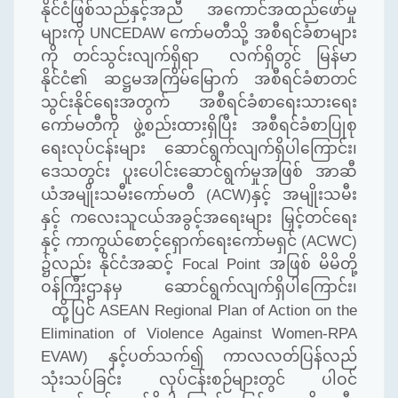
နိုင်ငံဖြစ်သည်နှင့်အညီ အကောင်အထည်ဖော်မှု
များကို UNCEDAW ကော်မတီသို့ အစီရင်ခံစာများ
ကို တင်သွင်းလျက်ရှိရာ လက်ရှိတွင်
မြန်မာ
နိုင်ငံ
၏
ဆဋ္ဌမအကြိမ်မြောက် အစီရင်ခံစာတင်
သွင်းနိုင်ရေးအတွက် အစီရင်ခံစာရေးသားရေး
ကော်မတီကို ဖွဲ့စည်းထားရှိပြီး အစီရင်ခံစာပြုစု
ရေးလုပ်ငန်းများ ဆောင်ရွက်လျက်ရှိပါကြောင်း၊
ဒေသတွင်း ပူးပေါင်းဆောင်ရွက်မှုအဖြစ် အာဆီ
ယံအမျိုးသမီးကော်မတီ (
ACW)
နှင့် အမျိုးသမီး
နှင့် ကလေးသူငယ်အခွင့်အရေးများ မြှင့်တင်ရေး
နှင့် ကာကွယ်စောင့်ရှောက်ရေးကော်မရှင် (
ACWC)
၌လည်း နိုင်ငံအဆင့် Focal Point အဖြစ် မိမိတို့
ဝန်ကြီးဌာနမှ ဆောင်ရွက်လျက်ရှိပါကြောင်း၊
ထို့ပြင်
ASEAN Regional Plan of Action on the
Elimination of Violence Against Women-RPA
EVAW)
နှင့်ပတ်သက်၍ ကာလလတ်ပြန်လည်
သုံးသပ်ခြင်း လုပ်ငန်းစဉ်များတွင် ပါဝင်