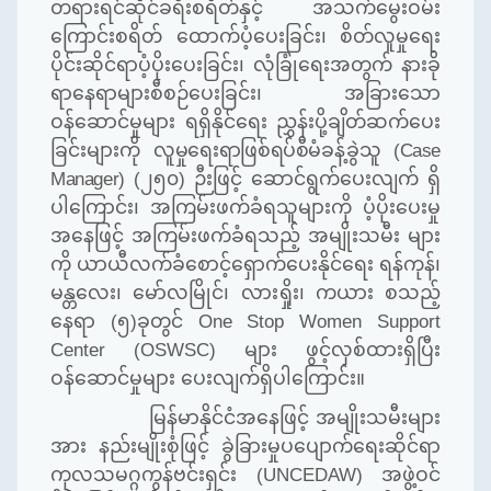
တရားရင်ဆိုင်ခရီးစရိတ်နှင့် အသက်မွေးဝမ်း
ကြောင်းစရိတ် ထောက်ပံ့ပေးခြင်း၊ စိတ်လူမှုရေး
ပိုင်းဆိုင်ရာပံ့ပိုးပေးခြင်း၊ လုံခြုံရေးအတွက် နားခို
ရာနေရာများစီစဉ်ပေးခြင်း၊ အခြားသော
ဝန်ဆောင်မှုများ ရရှိနိုင်ရေး ညွှန်းပို့ချိတ်ဆက်ပေး
ခြင်းများကို
လူမှုရေးရာဖြစ်ရပ်စီမံခန့်ခွဲသူ
(Case
Manager)
(
၂၅၀
)
ဉီးဖြင့် ဆောင်ရွက်ပေးလျက် ရှိ
ပါကြောင်း၊ အကြမ်းဖက်ခံရသူများကို ပံ့ပိုးပေးမှု
အနေဖြင့် အကြမ်းဖက်ခံရသည့် အမျိုးသမီး များ
ကို ယာယီလက်ခံစောင့်ရှောက်ပေးနိုင်ရေး ရန်ကုန်၊
မန္တလေး၊ မော်လမြိုင်၊ လားရှိုး၊ ကယား စသည့်
နေရာ
(
၅
)
ခုတွင်
One Stop Women Support
Center (OSWSC)
များ ဖွင့်လှစ်ထားရှိပြီး
ဝန်ဆောင်မှုများ ပေးလျက်ရှိပါကြောင်း။
မြန်မာနိုင်ငံအနေဖြင့် အမျိုးသမီးများ
အား နည်းမျိုးစုံဖြင့် ခွဲခြားမှုပပျောက်ရေးဆိုင်ရာ
ကုလသမဂ္ဂကွန်ဗင်းရှင်း
(UNCEDAW)
အဖွဲ့ဝင်