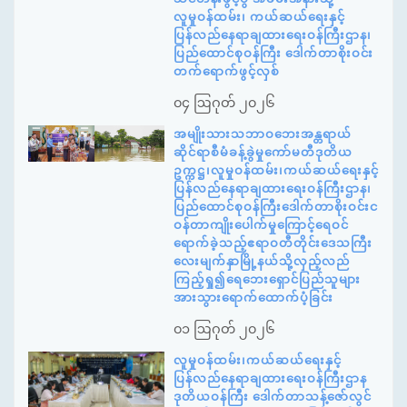
လူမှုဝန်ထမ်း၊ ကယ်ဆယ်ရေးနှင့်
ပြန်လည်နေရာချထားရေးဝန်ကြီးဌာန၊
ပြည်ထောင်စုဝန်ကြီး ဒေါက်တာစိုးဝင်း
တက်ရောက်ဖွင့်လှစ်
၀၄ ဩဂုတ် ၂၀၂၆
အမျိုးသားသဘာဝဘေးအန္တရာယ်
ဆိုင်ရာစီမံခန့်ခွဲမှုကော်မတီဒုတိယ
ဥက္ကဋ္ဌ၊လူမှုဝန်ထမ်း၊ကယ်ဆယ်ရေးနှင့်
ပြန်လည်နေရာချထားရေးဝန်ကြီးဌာန၊
ပြည်ထောင်စုဝန်ကြီးဒေါက်တာစိုးဝင်းင
ဝန်တာကျိုးပေါက်မှုကြောင့်ရေဝင်
ရောက်ခဲ့သည့်ဧရာဝတီတိုင်းဒေသကြီး
လေးမျက်နှာမြို့နယ်သို့လှည့်လည်
ကြည့်ရှု၍ရေဘေးရှောင်ပြည်သူများ
အားသွားရောက်ထောက်ပံ့ခြင်း
၀၁ ဩဂုတ် ၂၀၂၆
လူမှုဝန်ထမ်း၊ကယ်ဆယ်ရေးနှင့်
ပြန်လည်နေရာချထားရေးဝန်ကြီးဌာန
ဒုတိယဝန်ကြီး ဒေါက်တာသန့်ဇော်လွင်