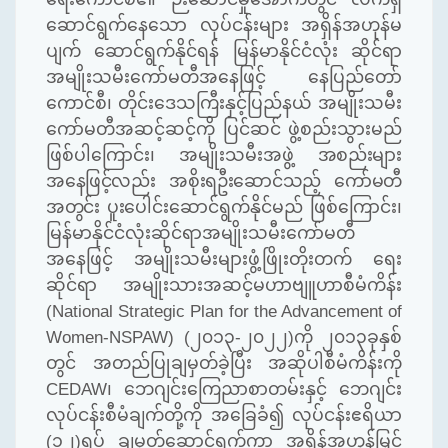
ဆောင်ရွက်နေသော လုပ်ငန်းများ အရှိန်အဟုန်မ
ပျက် ဆောင်ရွက်နိုင်ရန် မြန်မာနိုင်ငံလုံး ဆိုင်ရာ
အမျိုးသမီးကော်မတီအနေဖြင့် နေပြည်တော်
ကောင်စီ၊ တိုင်းဒေသကြီးနှင့်ပြည်နယ် အမျိုးသမီး
ကော်မတီအဆင့်ဆင့်ကို ပြင်ဆင် ဖွဲ့စည်းသွားမည်
ဖြစ်ပါကြောင်း၊ အမျိုးသမီးအဖွဲ့
အစည်းများ
အနေဖြင့်လည်း အစိုးရဦးဆောင်သည့် ကော်မတီ
အတွင်း ပူးပေါင်း
ဆောင်ရွက်နိုင်မည် ဖြစ်ကြောင်း၊
မြန်မာနိုင်ငံလုံးဆိုင်ရာအမျိုးသမီးကော်မတီ
အနေဖြင့်
အမျိုးသမီးများဖွံ့ဖြိုးတိုးတက် ရေး
ဆိုင်ရာ အမျိုးသားအဆင့်မဟာဗျူဟာစီမံကိန်း
(
National Strategic Plan for the Advancement of
Women-NSPAW) (
၂၀၁၃-၂၀၂၂)ကို ၂၀၁၃ခုနှစ်
တွင် အတည်ပြုချမှတ်ခဲ့ပြီး အဆိုပါစီမံကိန်းကို
CEDAW
၊ ဘေဂျင်းကြေညာစာတမ်းနှင့် ဘေဂျင်း
လုပ်ငန်းစီမံချက်တို့ကို အခြေခံ၍ လုပ်ငန်းဧရိယာ
(၁၂)ရပ် ချမှတ်ဆောင်ရွက်ကာ အရှိန်အဟုန်မြှင့်