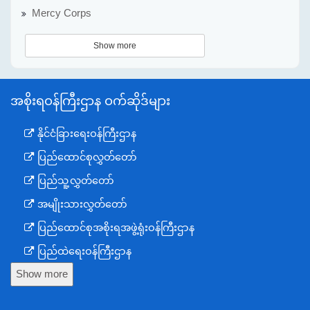
Mercy Corps
Show more
အစိုးရဝန်ကြီးဌာန ဝက်ဆိုဒ်များ
နိုင်ငံခြားရေးဝန်ကြီးဌာန
ပြည်ထောင်စုလွှတ်တော်
ပြည်သူ့လွှတ်တော်
အမျိုးသားလွှတ်တော်
ပြည်ထောင်စုအစိုးရအဖွဲ့ရုံးဝန်ကြီးဌာန
ပြည်ထဲရေးဝန်ကြီးဌာန
Show more
ကာကွယ်ရေးဝန်ကြီးဌာန
နယ်စပ်ရေးရာဝန်ကြီးဌာန