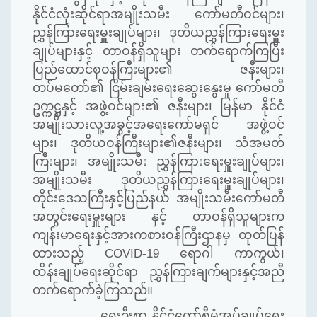
နိုင်ငံလုံးဆိုင်ရာအမျိုးသမီး ကော်မတီဝင်များ၊
ညွှန်ကြားရေးမှူးချုပ်များ၊ ဒုတိယညွှန်ကြားရေးမှူး
ချုပ်များနှင့် တာဝန်ရှိသူများ တက်ရောက်ကြပြီး
ပြည်ထောင်စုဝန်ကြီးများ၏ ဇနီးများ၊
တပ်မတော်၏ ငြိမ်းချမ်းရေးဆွေးနွေးမှု ကော်မတီ
ဥက္ကဋ္ဌနှင့် အဖွဲ့ဝင်များ၏ ဇနီးများ၊ မြန်မာ နိုင်ငံ
အမျိုးသားလူ့အခွင့်အရေးကော်မရှင် အဖွဲ့ဝင်
များ၊ ဒုတိယဝန်ကြီးများ၏ဇနီးများ၊ သံအမတ်
ကြီးများ၊ အမျိုးသမီး ညွှန်ကြားရေးမှူးချုပ်များ၊
အမျိုးသမီး ဒုတိယညွှန်ကြားရေးမှူးချုပ်များ၊
တိုင်းဒေသကြီးနှင့်ပြည်နယ် အမျိုးသမီးကော်မတီ
အတွင်းရေးမှူးများ နှင့် တာဝန်ရှိသူများက
ကျန်းမာရေးနှင့်အားကစားဝန်ကြီးဌာနမှ ထုတ်ပြန်
ထားသည့်
COVID-19
ရောဂါ ကာကွယ်၊
ထိန်းချုပ်ရေးဆိုင်ရာ ညွှန်ကြားချက်များနှင့်အညီ
တက်ရောက်ခဲ့ကြသည်။
ရှေးဦးစွာ
နိုင်ငံတော်စီမံအုပ်ချုပ်ရေး