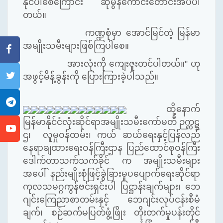
နိုင်ပါစေကြောင်း ဆုမွန်ကောင်းတောင်းအပ်ပါ
တယ်။
ကဏ္ဍစုံမှာ အောင်မြင်တဲ့ မြန်မာ
အမျိုးသမီးများဖြစ်ကြပါစေ။
အားလုံးကို ကျေးဇူးတင်ပါတယ်။
" ဟု
အဖွင့်မိန့်ခွန်းကို ပြေားကြားခဲ့ပါသည်။
ထို့နောက်
မြန်မာနိုင်ငံလုံးဆိုင်ရာအမျိုးသမီးကော်မတီ ဉက္ကဋ္
ဌ၊ လူမှုဝန်ထမ်း၊ ကယ် ဆယ်ရေးနှင့်ပြန်လည်
နေရာချထားရေးဝန်ကြီးဌာန ပြည်ထောင်စုဝန်ကြီး
ဒေါက်တာသက်သက်ခိုင် က အမျိုးသမီးများ
အပေါ် နည်းမျိုးစုံဖြင့်ခွဲခြားမှုပပျောက်ရေးဆိုင်ရာ
ကုလသမဂ္ဂကွန်ဗင်းရှင်းပါ ပြဋ္ဌာန်းချက်များ၊ ဘေ
ဂျင်းကြေညာစာတမ်းနှင့် ဘေဂျင်းလုပ်ငန်းစီမံ
ချက်၊ စဉ်ဆက်မပြတ်ဖွံ့ဖြိုး တိုးတက်မှုပန်းတိုင်