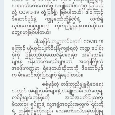
အနာဂတ်ဖော်ဆောင်ဖို့ အမျိုးသမီးကဏ္ဍ မြှင့်တင်
လို့
COVID-19
တုံ့ပြန်စို့) ဖြစ်ပါတယ်။ ဒါကြောင့်
ဒီဆောင်ပုဒ်နဲ့ ကျွန်တော်တို့နိုင်ငံရဲ့ လက်ရှိ
လုပ်‌ဆောင်မှုများက ကိုက်ညီမှုရှိနေတယ်ဆိုတာ
တွေ့ရမှာဖြစ်ပါတယ်။
ဒါ့အပြင် ကမ္ဘာ့ကပ်ရောဂါ
COVID-19
ကြောင့် ယိုယွင်းပျက်စီးနိမ့်ကျခဲ့ရတဲ့ ကဏ္ဍ ပေါင်း
စုံကို ပြန်လည်ထူထောင်နိုင်ရေးမှာ အမျိုးသမီး
များနဲ့ မိန်းကလေးငယ်များဟာ အရေးကြီးတဲ့
အခန်းကဏ္ဍမှာ ရှိနေတယ်ဆိုတာကို ဒီဆောင်ပုဒ်
က မီးမောင်းထိုးပြလျက် ရှိနေပါတယ်။
စစ်မှန်တဲ့ တန်းတူညီမျှမှုရှိစေရေး
အတွက် အမျိုးသမီးများနဲ့ အမျိုးသမီးငယ်တွေရဲ့
တစ်ဉီးချင်းတန်ဖိုးကို အသိအမှတ်ပြုသလို
မိသားစု၊ ရပ်ရွာနဲ့ လူ့အဖွဲ့အစည်းအတွက် ၎င်းတို့
ရဲ့ တန်ဖိုးရှိမှုကိုလည်း လေးစားအသိအမှတ်ပြုရ