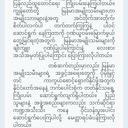
ပြန်လည်ထူထောင်ရေး ကြိုးပမ်းနေကြပါတယ်။
ကျွန်တော်တို့ မြန်မာအမျိုးသမီးများဟာ
အမျိုးသားများနဲ့အတူ အင်တိုက်အားတိုက်၊
စိတ်ပါလက်ပါ တက်တက်ကြွကြွနဲ့ ပါဝင်
ဆောင်ရွက် နေကြတာကို ဂုဏ်ယူဝမ်းမြောက်ဖွယ်
တွေ့မြင်ရတဲ့အတွက် မြန်မာအမျိုးသမီးများကို
ချီးကျူး ဂုဏ်ပြုပါကြောင်းနဲ့ လေးစား
အသိအမှတ်ပြုပါကြောင်း ပြောကြားလိုပါတယ်။
တစ်ဆက်တည်းမှာလည်း မြန်မာ
အမျိုးသမီးများရဲ့ အခွင့်အရေးတွေကို ပိုမိုမြှင့်
တင် ကာကွယ်စောင့်ရှောက်နိုင်ဖို့အတွက်
နိုင်ငံတော်အနေနဲ့ ဘက်ပေါင်းစုံက တတ်နိုင်သရွေ့
ကြိုးပမ်း ဆောင်ရွက်လျက်ရှိပါတယ်။ ပြည်
သူများနဲ့ အဖွဲ့အစည်းများကလည်း သက်ဆိုင်ရာ
ကဏ္ဍအသီးသီး ကနေ ဝိုင်းဝန်းပူးပေါင်း
‌ဆောင်ရွက်ပေးကြပါလို့ မေတ္တာရပ်ခံပန်ကြားလို
ပါတယ်။