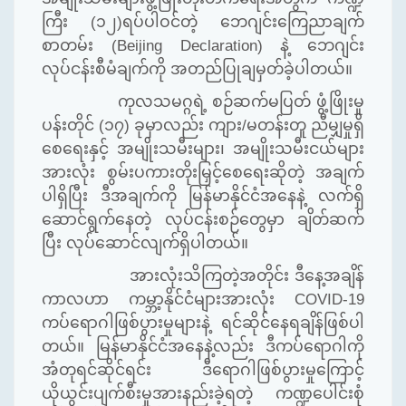
ကြီး (၁၂)ရပ်ပါဝင်တဲ့ ဘေဂျင်းကြေညာချက်
စာတမ်း (
Beijing Declaration)
နဲ့ ဘေဂျင်း
လုပ်ငန်းစီမံချက်ကို အတည်ပြုချမှတ်ခဲ့ပါတယ်။
ကုလသမဂ္ဂရဲ့ စဉ်ဆက်မပြတ် ဖွံ့ဖြိုးမှု
ပန်းတိုင် (၁၇) ခုမှာလည်း ကျား
/
မတန်းတူ ညီမျှမှုရှိ
စေရေးနှင့် အမျိုးသမီးများ၊ အမျိုးသမီးငယ်များ
အားလုံး စွမ်းပကားတိုးမြှင့်စေရေးဆိုတဲ့ အချက်
ပါရှိပြီး ဒီအချက်ကို မြန်မာနိုင်ငံအနေနဲ့ လက်ရှိ
ဆောင်ရွက်နေတဲ့ လုပ်ငန်းစဉ်တွေမှာ ချိတ်ဆက်
ပြီး လုပ်ဆောင်လျက်ရှိပါတယ်။
အားလုံးသိကြတဲ့အတိုင်း ဒီနေ့အချိန်
ကာလဟာ ကမ္ဘာ့နိုင်ငံများအားလုံး
COVID-19
ကပ်ရောဂါဖြစ်ပွားမှုများနဲ့ ရင်ဆိုင်နေရချိန်ဖြစ်ပါ
တယ်။ မြန်မာနိုင်ငံအနေနဲ့လည်း ဒီကပ်ရောဂါကို
အံတုရင်ဆိုင်ရင်း ဒီရောဂါဖြစ်ပွားမှုကြောင့်
ယိုယွင်းပျက်စီးမှုအားနည်းခဲ့ရတဲ့ ကဏ္ဍပေါင်းစုံ