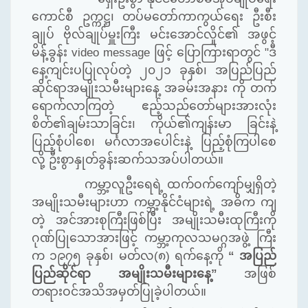
ကောင်စီ ဥက္ကဋ္ဌ၊ တပ်မတော်ကာကွယ်ရေး ဦးစီး
ချုပ် ဗိုလ်ချုပ်မှူးကြီး မင်းအောင်လှိုင်၏ အဖွင့်
မိန့်ခွန်း
video message
ဖြင့် ပြောကြားရာတွင် "
ဒီ
နေ့ကျင်းပပြုလုပ်တဲ့ ၂၀၂၁ ခုနှစ်၊ အပြည်ပြည်
ဆိုင်ရာအမျိုးသမီးများနေ့ အခမ်းအနား ကို တက်
ရောက်လာကြတဲ့ ဧည့်သည်တော်များအားလုံး
စိတ်၏ချမ်းသာခြင်း၊ ကိုယ်၏ကျန်းမာ ခြင်းနဲ့
ပြည့်စုံပါစေ၊ မင်္ဂလာအပေါင်းနဲ့ ပြည့်စုံကြပါစေ
လို့ ဦးစွာနှုတ်ခွန်းဆက်သအပ်ပါတယ်။
ကမ္ဘာ့လူဦးရေရဲ့ ထက်ဝက်ကျော်မျှရှိတဲ့
အမျိုးသမီးများဟာ ကမ္ဘာ့နိုင်ငံများရဲ့ အဓိက ကျ
တဲ့ အင်အားစုကြီးဖြစ်ပြီး အမျိုးသမီးထုကြီးကို
ဂုဏ်ပြုသောအားဖြင့် ကမ္ဘာ့ကုလသမဂ္ဂအဖွဲ့ ကြီး
က ၁၉၇၅ ခုနှစ်၊ မတ်လ(၈) ရက်နေ့ကို
“ အပြည်
ပြည်ဆိုင်ရာ အမျိုးသမီးများနေ့”
အဖြစ်
တရားဝင်အသိအမှတ်ပြုခဲ့ပါတယ်။