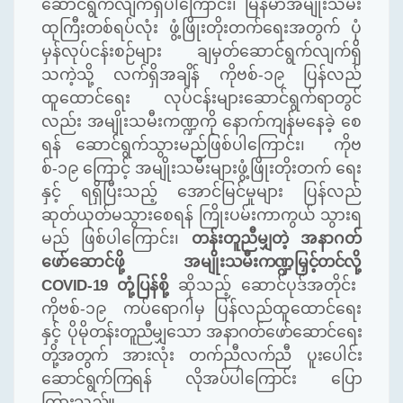
ဆောင်ရွက်လျက်ရှိပါကြောင်း၊ မြန်မာအမျိုးသမီး
ထုကြီးတစ်ရပ်လုံး ဖွံ့ဖြိုးတိုးတက်ရေးအတွက် ပုံ
မှန်လုပ်ငန်းစဉ်များ ချမှတ်ဆောင်ရွက်လျက်ရှိ
သကဲ့သို့ လက်ရှိအချိန် ကိုဗစ်
-
၁၉ ပြန်လည်
ထူထောင်ရေး လုပ်ငန်းများဆောင်ရွက်ရာတွင်
လည်း အမျိုးသမီးကဏ္ဍကို နောက်ကျန်မနေခဲ့ စေ
ရန် ဆောင်ရွက်သွားမည်ဖြစ်ပါကြောင်း၊ ကိုဗ
စ်
-
၁၉ ကြောင့် အမျိုးသမီးများဖွံ့ဖြိုးတိုးတက် ရေး
နှင့် ရရှိပြီးသည့် အောင်မြင်မှုများ ပြန်လည်
ဆုတ်ယုတ်မသွားစေရန် ကြိုးပမ်းကာကွယ် သွားရ
မည် ဖြစ်ပါကြောင်း၊
တန်းတူညီမျှတဲ့
အနာဂတ်
ဖော်ဆောင်ဖို့ အမျိုး
သမီးကဏ္ဍမြှင့်တင်လို့
COVID-19
တုံ့ပြန်စို့
ဆိုသည့် ဆောင်ပုဒ်အတိုင်း
ကိုဗစ်
-
၁၉ ကပ်ရောဂါမှ ပြန်လည်ထူထောင်ရေး
နှင့် ပိုမို
တန်းတူညီမျှသော အနာဂတ်ဖော်ဆောင်ရေး
တို့အတွက် အားလုံး
တက်ညီ
လက်ညီ ပူးပေါင်း
ဆောင်ရွက်ကြရန် လိုအပ်ပါကြောင်း ပြော
ကြားသည်။