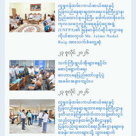
လူမှုဝန်ထမ်း၊ကယ်ဆယ်ရေးနှင့်
ပြန်လည်နေရာချထားရေးဝန်ကြီးဌာန၊
ပြည်ထောင်စုဝန်ကြီး ဒေါက်တာစိုးဝင်း
ကုလသမဂ္ဂလူဦးရေရန်ပုံငွေအဖွဲ့
(UNFPA)၏ မြန်မာနိုင်ငံဆိုင်ရာဌာနေ
ကိုယ်စားလှယ် Mr. Jaime Nadal
Roig အားလက်ခံတွေ့ဆုံ
၂၃ ဇူလိုင် ၂၀၂၆
သက်ကြီးရွယ်အိုများနေ့ပိုင်း
စောင့်ရှောက်ရေး
ဂေဟာ(နေပြည်တော်)ဖွင့်ပွဲ
အခမ်းအနားကျင်းပ
၂၃ ဇူလိုင် ၂၀၂၆
လူမှုဝန်ထမ်း၊ကယ်ဆယ်ရေးနှင့်
ပြန်လည်နေရာချထားရေးဝန်ကြီးဌာန
ဒုတိယဝန်ကြီးဒေါက်တာသန့်ဇော်လွင်
သည်လူမှုဝန်ထမ်းဦးစီးဌာနနှင့်
ပြန်လည်ထူထောင်ရေးဦးစီးဌာနများမှ
စခန်း/ဂေဟာများသို့ သွားရောက်