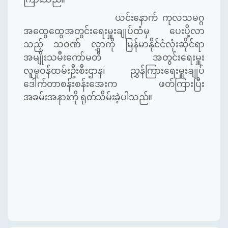
ယင်းနောက်
ကုလသမဂ္ဂ
အထွေထွေအတွင်းရေးမှူးချုပ်ထံမှ ပေးပို့လာ
သည့် သဝဏ် လွှာကို မြန်မာနိုင်ငံလုံးဆိုင်ရာ
အမျိုးသမီးကော်မတီ အတွင်းရေးမှူး
လူမှုဝန်ထမ်းဦးစီးဌာန၊ ညွှန်ကြားရေးမှူးချုပ်
ဒေါက်တာစန်းစန်းအေးက ဖတ်ကြားပြီး
အခမ်းအနားကို ရုတ်သိမ်းခဲ့ပါသည်။