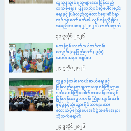
လူကုန်ကူးခံရသူများအားပြန်လည်
လက်ခံရေး၊ ပြန်လည်ဝင်ဆံ့ပေါင်းစည်း
ရေးနှင့် ပြန်လည်ထူထောင်ရေးဆိုင်ရာ
လုပ်ငန်းကော်မတီ၏ လုပ်ငန်းညှိနှိုင်း
အစည်းအဝေး(၂/၂၀၂၆) တက်ရောက်
၃၀ ဇူလိုင် ၂၀၂၆
မသန်စွမ်းသက်ငယ်သင်တန်း
ကျောင်း(နေပြည်တော်) ဖွင့်ပွဲ
အခမ်းအနား ကျင်းပ
၂၇ ဇူလိုင် ၂၀၂၆
လူမှုဝန်ထမ်း၊ကယ်ဆယ်ရေးနှင့်
ပြန်လည်နေရာချထားရေးဝန်ကြီးဌာန၊
ဒုတိယဝန်ကြီးဒေါက်တာသန့်ဇော်လွင်
ပြွန်တန်ဆာမူလတန်းကြိုကျောင်းသစ်
ဖွင့်ပွဲနှင့်ဘိုးဘွားရိပ်သာများအား
ထောက်ပံ့ကြေးပေးအပ်ပွဲအခမ်းအနား
သို့တက်ရောက်
၂၄ ဇူလိုင် ၂၀၂၆