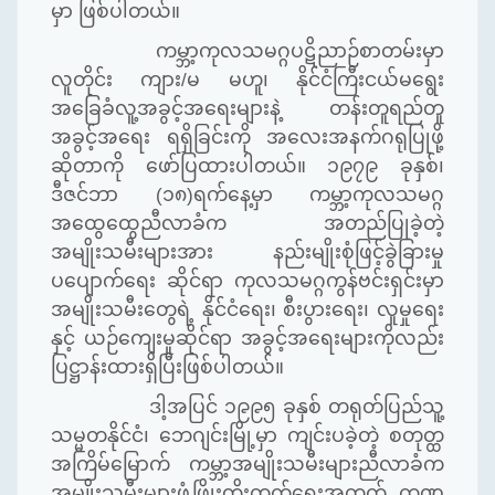
မှာ ဖြစ်ပါတယ်။
ကမ္ဘာ့ကုလသမဂ္ဂပဋိညာဉ်စာတမ်းမှာ
လူတိုင်း ကျား
/
မ မဟူ၊ နိုင်ငံကြီးငယ်မရွေး
အခြေခံလူ့အခွင့်အရေးများနဲ့ တန်းတူရည်တူ
အခွင့်အရေး ရရှိခြင်းကို အလေးအနက်ဂရုပြုဖို့
ဆိုတာကို ဖော်ပြထားပါတယ်။ ၁၉၇၉ ခုနှစ်၊
ဒီဇင်ဘာ (၁၈)ရက်နေ့မှာ ကမ္ဘာ့ကုလသမဂ္ဂ
အထွေထွေညီလာခံက အတည်ပြုခဲ့တဲ့
အမျိုးသမီးများအား နည်းမျိုးစုံဖြင့်ခွဲခြားမှု
ပပျောက်ရေး ဆိုင်ရာ ကုလသမဂ္ဂကွန်ဗင်းရှင်းမှာ
အမျိုးသမီးတွေရဲ့ နိုင်ငံရေး၊ စီးပွားရေး၊ လူမှုရေး
နှင့် ယဉ်ကျေးမှုဆိုင်ရာ အခွင့်အရေးများကိုလည်း
ပြဋ္ဌာန်းထားရှိပြီးဖြစ်ပါတယ်။
ဒါ့အပြင် ၁၉၉၅ ခုနှစ် တရုတ်ပြည်သူ့
သမ္မတနိုင်ငံ၊ ဘေဂျင်းမြို့မှာ ကျင်းပခဲ့တဲ့ စတုတ္ထ
အကြိမ်မြောက် ကမ္ဘာ့အမျိုးသမီးများညီလာခံက
အမျိုးသမီးများဖွံ့ဖြိုးတိုးတက်ရေးအတွက် ကဏ္ဍ