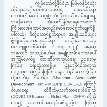
ကျွန်တော်တို့နိုင်ငံမှာ မြန်မာနိုင်ငံလုံး
ဆိုင်ရာအမျိုးသမီးကော်မတီနဲ့ ဒေသဆိုင်ရာ
ကော်မတီအဆင့်ဆင့်ဖွဲ့စည်းပြီး အမျိုးသမီးများရဲ့
အခန်းကဏ္ဍ တိုးတက်မြင့်မားရလေအောင်
ကြိုးစားအကောင်အထည်ဖော်ဆောင်ရွက်လျက်ရှိ
ပါတယ်။ ဒီလိုဆောင်ရွက်ရာမှာ အမျိုးသမီးများ
ဖွံ့ဖြိုးတိုးတက်ရေးဆိုင်ရာ အမျိုးသားအဆင့်
မဟာဗျူဟာစီမံကိန်း
(
၂၀၁၃-၂၀၂၂
)
ရေးဆွဲ
အကောင် အထည်ဖော်မှု၊ အမျိုးသမီးများအပေါ်
အကြမ်းဖက်မှု တားဆီးကာကွယ်ရေး ဉပဒေ(မူ
ကြမ်း) ရေးဆွဲထားရှိမှု၊ မြန်မာနိုင်ငံအတွက်
ရေရှည်တည်တံ့ခိုင်မြဲပြီး ဟန်ချက်ညီသော ဖွံ့ဖြိုး
တိုးတက်မှု စီမံကိန်း (
Myanmar Sustainable
Development Plan – MSDP)
၊
COVID-19
ကြောင့်
စီးပွား‌ရေး ထိခိုက်မှုသက်သာရေးစီမံချက်
(COVID-19 Economic Relief Plan- CERP)
တို့ကို
ရေးဆွဲ အကောင်အထည်ဖော်မှုတို့ဟာ မြန်မာ