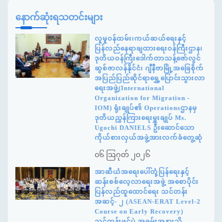
နောက်ဆုံးရသတင်းများ
လူမှုဝန်ထမ်း၊ကယ်ဆယ်ရေးနှင့်
ပြန်လည်နေရာချထားရေးဝန်ကြီးဌာန၊
ဒုတိယဝန်ကြီးဒေါက်တာသန့်ဇော်လွင်
ဆွစ်ဇာလန်နိုင်ငံ၊ ဂျီနီဗာမြို့အခြေစိုက်
အပြည်ပြည်ဆိုင်ရာရွှေ့ပြောင်းသွားလာ
ရေးအဖွဲ့(International
Organization for Migration -
IOM) ရုံးချုပ်၏ Operationsဌာနမှ
ဒုတိယညွှန်ကြားရေးမှူးချုပ် Ms.
Ugochi DANIELS ဦးဆောင်သော
ကိုယ်စားလှယ်အဖွဲ့အားလက်ခံတွေ့ဆုံ
၀၆ ဩဂုတ် ၂၀၂၆
အာဆီယံအရေးပေါ်တုံ့ပြန်ရေးနှင့်
ဆန်းစစ်လေ့လာရေးအဖွဲ့ အစောပိုင်း
ပြန်လည်ထူထောင်ရေး သင်တန်း
အဆင့်- ၂ (ASEAN-ERAT Level-2
Course on Early Recovery)
သင်တန်းဖွင့်ပွဲ အခမ်းအနားသို့