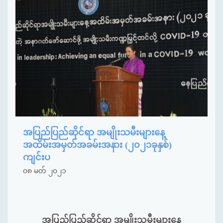
အပြည်ပြည်ဆိုင်ရာ အမျိုးသမီးများနေ့
အထိမ်းအမှတ်အခမ်းအနား (၂၀၂၁ခုနှစ်)
ကျင်းပ
၀၈ မတ် ၂၀၂၁
အပြည်ပြည်ဆိုင်ရာ အမျိုးသမီးများနေ့