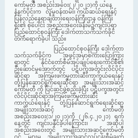
ကော်မတီ အစည်းအဝေး(၂/၂၀၂၁)ကို ယနေ့
နံနက်ပိုင်းက လူမှုဝန်ထမ်း၊
ကယ်ဆယ်ရေးနှင့်
ပြန်လည်နေရာချထားရေးဝန်ကြီးဌာန ဝန်ကြီး
ရုံး၏ စုပေါင်း အစည်းအဝေးခန်းမ၌ကျင်းပရာ
ပြည်ထောင်စုဝန်ကြီး ဒေါက်တာသက်သက်ခိုင်
တက်ရောက်ခဲ့ပါ သည်။
ပြည်ထောင်စုဝန်ကြီး ဒေါက်တာ
သက်သက်ခိုင်က အဖွင့်အမှာစကားပြောကြား
ရာတွင် နိုင်ငံတော်စီမံအုပ်ချုပ်ရေးကောင်စီ၏
ဦးဆောင်မှုအောက်တွင် ပဋိပက္ခအတွင်းလိင်ပိုင်း
ဆိုင်ရာ အကြမ်းဖက်မှုတားဆီးကာကွယ်ရေးနှင့်
တုံ့ပြန်ဆောင်ရွက်ရေးဆိုင်ရာ အမျိုးသားအဆင့်
ကော်မတီ ကို ပြင်ဆင်ဖွဲ့စည်းခဲ့ပြီး
ပဋိပက္ခအတွင်း
လိင်ပိုင်းဆိုင်ရာအကြမ်းဖက်မှု
တားဆီး
ကာကွယ်ရေးနှင့် တုံ့ပြန်ဆောင်ရွက်ရေးဆိုင်ရာ
အမျိုးသားအဆင့် ကော်မတီ
အစည်းအဝေး(၁/၂၀၂၁)ကို (၂၆.၄.၂၀၂၁) ရက်
နေ့တွင် ကျင်းပနိုင်ခဲ့ပါကြောင်း၊ အဆိုပါ
အစည်းအဝေးတွင်
အမျိုးသားအဆင့်ကော်မတီ
ဝင် များမှ အမျိုးသားအဆင့်လုပ်ငန်းစီမံချက်