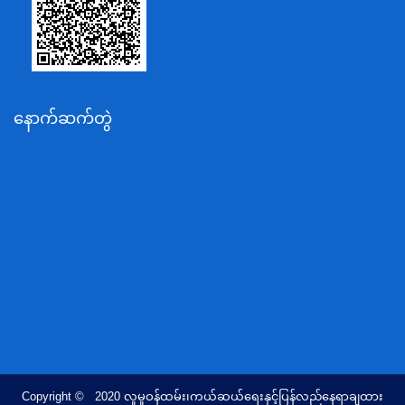
ပို့ဆောင်ရေးနှင့်ဆက်သွယ်ရေးဝန်ကြီးဌာန
သယံဇာတနှင့်ပတ်ဝန်းကျင်ထိန်းသိမ်းရေးဝန်ကြီးဌာန
လျှပ်စစ်နှင့်စွမ်းအင်ဝန်ကြီးဌာန
နောက်ဆက်တွဲ
အလုပ်သမား၊လူဝင်မှုကြီးကြပ်ရေးနှင့်ပြည်သူ့အင်အား
ဝန်ကြီးဌာန
စီးပွားရေးနှင့်ကူးသန်းရောင်းဝယ်ရေးဝန်ကြီးဌာန
ပညာရေးဝန်ကြီးဌာန
ကျန်းမာရေးနှင့်အားကစားဝန်ကြီးဌာန
ဆောက်လုပ်ရေးဝန်ကြီးဌာန
လူမူဝန်ထမ်း၊ကယ်ဆယ်ရေးနှင့်ပြန်လည်နေရာချထားရေး
ဝန်ကြီးဌာန
ဟိုတယ်နှင့်ခရီးသွားလာရေးဝန်ကြီးဌာန
တိုင်းရင်းသားလူမျိုးရေးရာဝန်ကြီးဌာန
Copyright © 2020 လူမူဝန်ထမ်း၊ကယ်ဆယ်ရေးနှင့်ပြန်လည်နေရာချထား