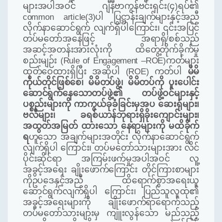
များအပါအဝင် ဂျီနီဗာကွန်ဗင်းရှင်း(၄)ရပ်၏
common article
(
3
)ပါ ပြဋ္ဌာန်းချက်များနှင့်အညီ
လိုက်နာဆောင်ရွက် လျက်ရှိပါကြောင်း၊ ၎င်းအပြင်
တပ်မတော်အနေဖြင့် အရာရှိ/စစ်သည်
အဆင့်အတန်းအားလုံးကို ထိတွေ့တိုက်ခိုက်မှု
စည်းမျဉ်း
(Rule of Engagement –ROE)
ကတ်များ
ထုတ်ဝေထားရှိပြီး အဆိုပါ
(ROE)
ကတ်ပါ
မိမိ
ကိုယ်တိုင်ဖြစ်စေ၊ မိမိတပ်ဖွဲ့၊ မိမိတပ်ကို ပူးပေါင်း
ဆောင်ရွက်နေသောတပ်ဖွဲ့၏ တပ်ဖွဲ့ဝင်များနှင့်
ပစ္စည်းများကို ကာကွယ်ခုခံခြင်းမှအပ ဆေးရုံများ၊
ဗလီများ၊ ခရစ်ယာန်ဘုရားရှိခိုးကျောင်းများ၊
အထွတ်အမြတ် ထားသော နေရာများကို မထိခိုက်
ရ
ဟူသော အချက်များအတိုင်း လိုက်နာဆောင်ရွက်
လျက်ရှိပါ ကြောင်း၊ တပ်မတော်သားများအား လိင်
ပိုင်းဆိုင်ရာ အကြမ်းဖက်မှုအပါအဝင် လူ့
အခွင့်အရေး ချိုးဖောက်ကြောင်း တိုင်ကြားစာများ
ကိုဥပဒေနှင့်အညီ ထိရောက်စွာအရေးယူ
ဆောင်ရွက်လျက်ရှိပါ ကြောင်း၊ ပြည်သူလူထု၏
အခွင့်အရေးများကို ချိုးဖောက်ရာရောက်သည့်
တပ်မတော်သားများမှ ကျူးလွန်သော မည်သည့်