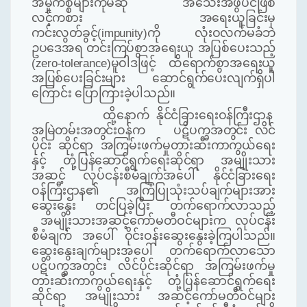
အမှုကိစ္စများကိုမဆို အသေးအဖွဲပင်ဖြစ်
လင့်ကစား အရေးယူခြင်းမှ
ကင်းလွတ်ခွင့်
(impunity)
ကို လုံးဝလက်မခံဘဲ
ဥပဒေအရ တင်းကြပ်စွာအရေးယူ အပြစ်ပေးသည့်
(
zero
-
tolerance)
မူဝါဒဖြင့် ထိရောက်စွာအရေးယူ
အပြစ်ပေးခြင်းများ ဆောင်ရွက်ပေးလျက်ရှိပါ
ကြောင်း ပြောကြားခဲ့ပါသည်။
ထို့နောက် နိုင်ငံခြားရေးဝန်ကြီးဌာန
အမြဲတမ်းအတွင်းဝန်က ပဋိပက္ခအတွင်း လိင်
ပိုင်း ဆိုင်ရာ
အကြမ်းဖက်မှုတားဆီးကာကွယ်ရေး
နှင့် တုံ့ပြန်ဆောင်ရွက်ရေးဆိုင်ရာ အမျိုးသား
အဆင့် လုပ်ငန်းစီမံချက်အပေါ် နိုင်ငံခြားရေး
ဝန်ကြီးဌာန၏ အကြံပြုသုံးသပ်ချက်များအား
ဆွေးနွေး တင်ပြ
ခဲ့ပြီး
တက်ရောက်လာသည့်
အမျိုးသား
အဆင့်ကော်မတီဝင်များက လုပ်ငန်း
စီမံချက် အပေါ်
ဝိုင်းဝန်း
ဆွေးနွေးခဲ့ကြပါသည်။
ဆွေးနွေးချက်များအပေါ် တက်ရောက်လာသော
ပဋိပက္ခအတွင်း လိင်ပိုင်းဆိုင်ရာ အကြမ်းဖက်မှု
တားဆီးကာကွယ်ရေးနှင့် တုံ့ပြန်ဆောင်ရွက်ရေး
ဆိုင်ရာ အမျိုးသား အဆင့်ကော်မတီဝင်များ