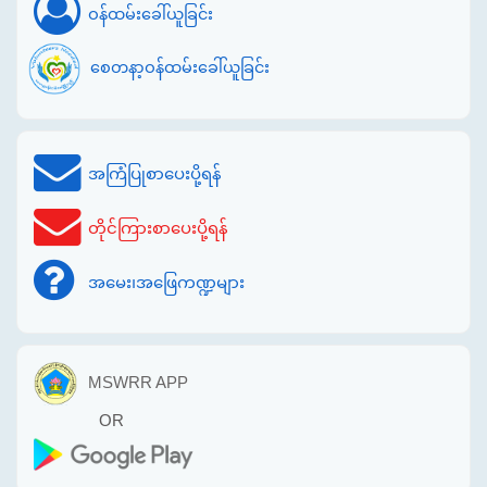
ဝန်ထမ်းခေါ်ယူခြင်း
စေတနာ့ဝန်ထမ်းခေါ်ယူခြင်း
အကြံပြုစာပေးပို့ရန်
တိုင်ကြားစာပေးပို့ရန်
အမေး၊အဖြေကဏ္ဍများ
MSWRR APP
OR