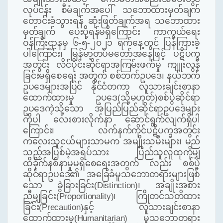
လုပ်ငန်း စီမံချက်အပေါ် သဘောထားမှတ်ချက်
တောင်းခံသွားရန် ဆုံးဖြတ်ချက်အရ သဘောထား
မှတ်ချက် ပေးပို့ရန်မရှိကြောင်း ကာကွယ်ရေး
ဝန်ကြီးဌာနမှ ၆-၅-၂၀၂၁ ရက်နေ့တွင် ပြန်ကြားခဲ့
ပါကြောင်း၊ မြန်မာ့တပ်မတော်အနေဖြင့် ပဋိပက္ခ
အတွင်း လိင်ပိုင်းဆိုင်ရာအကြမ်းဖက်မှု ကျူးလွန်
ခြင်းမရှိစေရေး အတွက် စစ်ဘက်ဥပဒေ၊ နယ်ဘက်
ဥပဒေများအပြင် နိုင်ငံတကာ လူသားချင်းစာနာ
ထောက်ထားမှု ဥပဒေ(သို့မဟုတ်)စစ်ပွဲဆိုင်ရာ
ဥပဒေကဲ့သို့သော အပြည်ပြည်ဆိုင်ရာဥပဒေများ
ကိုပါ လေးစားလိုက်နာ ဆောင်ရွက်လျက်ရှိပါ
ကြောင်း၊ လက်နက်ကိုင်ပဋိပက္ခအတွင်း
ကလေးသူငယ်များသာမက အမျိုးသမီးများ၊ မည်
သည့်အပြစ်မဲ့အရပ်သား ပြည်သူလူထုကိုမျှ
ထိခိုက်နစ်နာမှုမရှိစေရေးအတွက် လည်း စစ်ပွဲ
ဆိုင်ရာဥပဒေ၏ အခြေခံမူသဘောတရားများဖြစ်
သော ခွဲခြားခြင်း
(Distinction)
၊ အချိုးအစား
ညီမျှခြင်း
(Proportionality)
၊ ကြိုတင်သတိထား
ခြင်း
(Precaution)
နှင့် လူသားချင်းစာနာ
ထောက်ထားမှု
(Humanitarian)
မူသဘောတရား