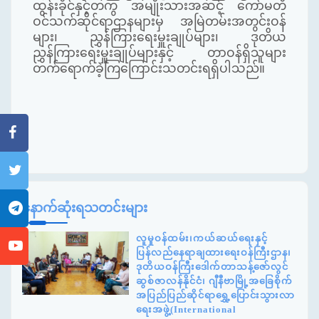
ထွန်းခိုင်နှင့်တကွ အမျိုးသားအဆင့် ကော်မတီ
ဝင်သက်ဆိုင်ရာဌာနများမှ အမြဲတမ်းအတွင်းဝန်
များ၊ ညွှန်ကြားရေးမှူးချုပ်များ၊ ဒုတိယ
ညွှန်ကြားရေးမှူးချုပ်များနှင့် တာဝန်ရှိသူများ
တက်ရောက်ခဲ့ကြကြောင်းသတင်းရရှိပါသည်။
နောက်ဆုံးရသတင်းများ
လူမှုဝန်ထမ်း၊ကယ်ဆယ်ရေးနှင့်
ပြန်လည်နေရာချထားရေးဝန်ကြီးဌာန၊
ဒုတိယဝန်ကြီးဒေါက်တာသန့်ဇော်လွင်
ဆွစ်ဇာလန်နိုင်ငံ၊ ဂျီနီဗာမြို့အခြေစိုက်
အပြည်ပြည်ဆိုင်ရာရွှေ့ပြောင်းသွားလာ
ရေးအဖွဲ့(International