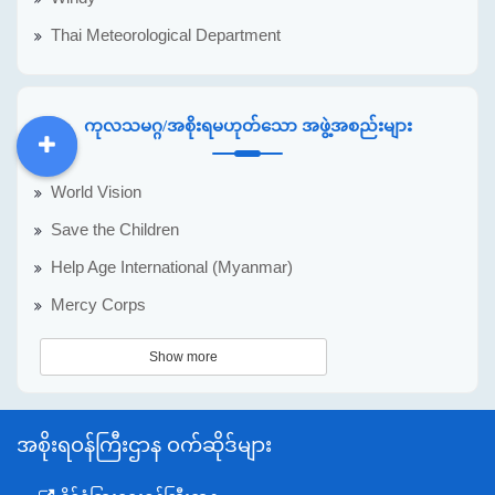
Thai Meteorological Department
ကုလသမဂ္ဂ/အစိုးရမဟုတ်သော အဖွဲ့အစည်းများ
DDM
MOS
DSW
DOR
World Vision
Save the Children
Help Age International (Myanmar)
Mercy Corps
Show more
အစိုးရဝန်ကြီးဌာန ဝက်ဆိုဒ်များ