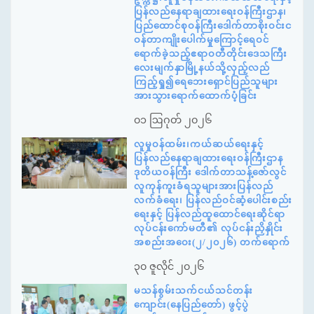
ပြန်လည်နေရာချထားရေးဝန်ကြီးဌာန၊
ပြည်ထောင်စုဝန်ကြီးဒေါက်တာစိုးဝင်းင
ဝန်တာကျိုးပေါက်မှုကြောင့်ရေဝင်
ရောက်ခဲ့သည့်ဧရာဝတီတိုင်းဒေသကြီး
လေးမျက်နှာမြို့နယ်သို့လှည့်လည်
ကြည့်ရှု၍ရေဘေးရှောင်ပြည်သူများ
အားသွားရောက်ထောက်ပံ့ခြင်း
၀၁ ဩဂုတ် ၂၀၂၆
လူမှုဝန်ထမ်း၊ကယ်ဆယ်ရေးနှင့်
ပြန်လည်နေရာချထားရေးဝန်ကြီးဌာန
ဒုတိယဝန်ကြီး ဒေါက်တာသန့်ဇော်လွင်
လူကုန်ကူးခံရသူများအားပြန်လည်
လက်ခံရေး၊ ပြန်လည်ဝင်ဆံ့ပေါင်းစည်း
ရေးနှင့် ပြန်လည်ထူထောင်ရေးဆိုင်ရာ
လုပ်ငန်းကော်မတီ၏ လုပ်ငန်းညှိနှိုင်း
အစည်းအဝေး(၂/၂၀၂၆) တက်ရောက်
၃၀ ဇူလိုင် ၂၀၂၆
မသန်စွမ်းသက်ငယ်သင်တန်း
ကျောင်း(နေပြည်တော်) ဖွင့်ပွဲ