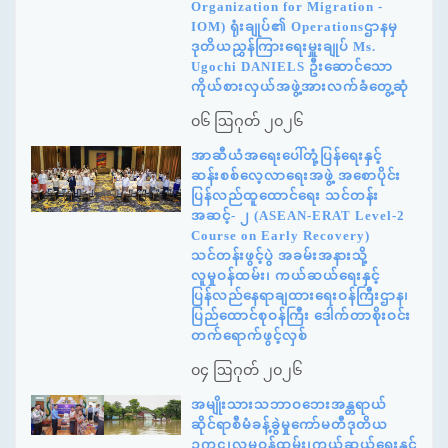
Organization for Migration -
IOM) ရုံးချုပ်၏ Operationsဌာနမှ
ဒုတိယညွှန်ကြားရေးမှူးချုပ် Ms.
Ugochi DANIELS ဦးဆောင်သော
ကိုယ်စားလှယ်အဖွဲ့အားလက်ခံတွေ့ဆုံ
၀၆ ဩဂုတ် ၂၀၂၆
အာဆီယံအရေးပေါ်တုံ့ပြန်ရေးနှင့်
ဆန်းစစ်လေ့လာရေးအဖွဲ့ အစောပိုင်း
ပြန်လည်ထူထောင်ရေး သင်တန်း
အဆင့်- ၂ (ASEAN-ERAT Level-2
Course on Early Recovery)
သင်တန်းဖွင့်ပွဲ အခမ်းအနားသို့
လူမှုဝန်ထမ်း၊ ကယ်ဆယ်ရေးနှင့်
ပြန်လည်နေရာချထားရေးဝန်ကြီးဌာန၊
ပြည်ထောင်စုဝန်ကြီး ဒေါက်တာစိုးဝင်း
တက်ရောက်ဖွင့်လှစ်
၀၄ ဩဂုတ် ၂၀၂၆
အမျိုးသားသဘာဝဘေးအန္တရာယ်
ဆိုင်ရာစီမံခန့်ခွဲမှုကော်မတီဒုတိယ
ဥက္ကဋ္ဌ၊လူမှုဝန်ထမ်း၊ကယ်ဆယ်ရေးနှင့်