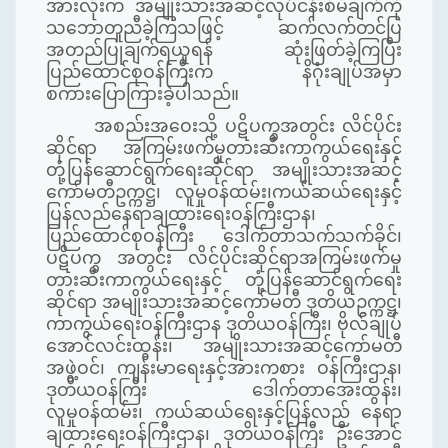
အားလုံးက အမျိုးသားအဆင့်လုပ်ငန်းစီမံချက်ကို
သဘောတူညီခဲ့ကြသဖြင့် ဆက်လက်တင်ပြ
အတည်ပြုချက်ရယူရန် ဆုံးဖြတ်ခဲ့ကြပြီး
ပြည်ထောင်စုဝန်ကြီးက နိဂုံးချုပ်အမှာ
စကားပြောကြားခဲ့ပါသည်။
အစည်းအဝေးသို့ ပဋိပက္ခအတွင်း လိင်ပိုင်း
ဆိုင်ရာ အကြမ်းဖက်မှုတားဆီးကာကွယ်ရေးနှင့်
တုံ့ပြန်ဆောင်ရွက်ရေးဆိုင်ရာ အမျိုးသားအဆင့်
ကော်မတီဥက္ကဋ္ဌ၊
လူမှုဝန်ထမ်း၊ကယ်ဆယ်ရေးနှင့်
ပြန်လည်နေရာချထားရေးဝန်ကြီးဌာန၊
ပြည်ထောင်စုဝန်ကြီး ဒေါက်တာသက်သက်ခိုင်၊
ပဋိပက္ခ အတွင်း လိင်ပိုင်းဆိုင်ရာအကြမ်းဖက်မှု
တားဆီးကာကွယ်ရေးနှင့် တုံ့ပြန်ဆောင်ရွက်ရေး
ဆိုင်ရာ အမျိုးသားအဆင့်ကော်မတီ ဒုတိယဥက္ကဋ္ဌ၊
ကာကွယ်ရေးဝန်ကြီးဌာန ဒုတိယဝန်ကြီး၊ ဗိုလ်ချုပ်
အောင်လင်းထွန်း၊ အမျိုးသားအဆင့်ကော်မတီ
အဖွဲ့ဝင်၊ ကျန်းမာရေးနှင့်အားကစား ဝန်ကြီးဌာန၊
ဒုတိယဝန်ကြီး ဒေါက်တာအေးထွန်း၊
လူမှုဝန်ထမ်း၊ ကယ်ဆယ်ရေးနှင့်ပြန်လည် နေရာ
ချထားရေးဝန်ကြီးဌာန၊ ဒုတိယဝန်ကြီး ဦးအောင်