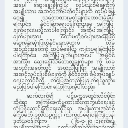
အပေါ် ဆွေးနွေးခဲ့ကြပြီး လုပ်ငန်းစီမံချက်ကို
အမျိုးသား အဆင့်ကော်မတီဝင်များထံ ထပ်မံဖြန့်
ဝေ၍ သဘောထားမှတ်ချက်တောင်းခံခဲ့ပါ
ကြောင်း၊ နိုင်ငံခြားရေးဝန်ကြီးဌာနမှ အကြံပြု
ချက်များပေးပို့လာပါကြောင်း၊ အဆိုပါအကြံပြု
ချက်များအား ကော်မတီဝင်များအနေဖြင့်
ဆွေးနွေးဆုံးဖြတ်နိုင်ရေးအတွက် ယခု
အစည်းအဝေးကို ထပ်မံခေါ်ယူ ကျင်းပရခြင်းဖြစ်
ပါကြောင်း၊
အကြံပြုချက်များအပေါ် အဖွဲ့ဝင်
အားလုံး ဆွေးနွေးသဘောတူချက်များ ကို ယခု
အစည်းအဝေးတွင် အတည်ပြုပြီး အမျိုးသား
အဆင့်လုပ်ငန်းစီမံချက်ကို နိုင်ငံတော် စီမံအုပ်ချုပ်
ရေးကောင်စီသို့ တင်ပြအတည်ပြုချက်ရယူသွား
မည်ဖြစ်ပါကြောင်း ပြောကြားခဲ့ပါသည်။
ဆက်လက်၍
ပဋိပက္ခအတွင်းလိင်ပိုင်း
ဆိုင်ရာ
အကြမ်းဖက်မှုတားဆီးကာကွယ်ရေးနှင့်
တုံ့ပြန်ဆောင်ရွက်ရေးဆိုင်ရာ အမျိုးသား
အဆင့်
ကော်မတီ ဒုတိယဥက္ကဋ္ဌ၊ ကာကွယ်
ရေးဝန်ကြီးဌာန၊
ဒုတိယဝန်ကြီးက (၂၆-၄-၂၀၂၁)ရက်နေ့
အမျိုးသားအဆင့် ကော်မတီအစည်းအဝေးတွင်