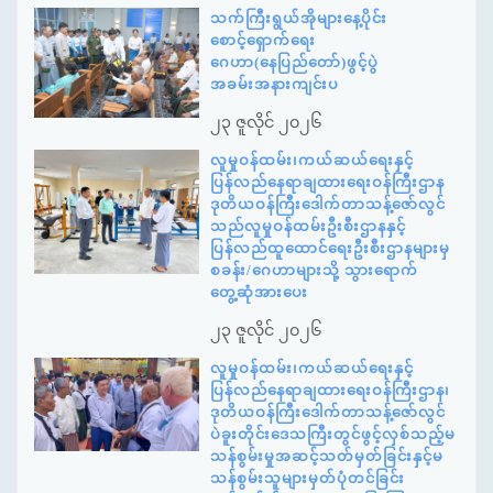
သက်ကြီးရွယ်အိုများနေ့ပိုင်း
စောင့်ရှောက်ရေး
ဂေဟာ(နေပြည်တော်)ဖွင့်ပွဲ
အခမ်းအနားကျင်းပ
၂၃ ဇူလိုင် ၂၀၂၆
လူမှုဝန်ထမ်း၊ကယ်ဆယ်ရေးနှင့်
ပြန်လည်နေရာချထားရေးဝန်ကြီးဌာန
ဒုတိယဝန်ကြီးဒေါက်တာသန့်ဇော်လွင်
သည်လူမှုဝန်ထမ်းဦးစီးဌာနနှင့်
ပြန်လည်ထူထောင်ရေးဦးစီးဌာနများမှ
စခန်း/ဂေဟာများသို့ သွားရောက်
တွေ့ဆုံအားပေး
၂၃ ဇူလိုင် ၂၀၂၆
လူမှုဝန်ထမ်း၊ကယ်ဆယ်ရေးနှင့်
ပြန်လည်နေရာချထားရေးဝန်ကြီးဌာန၊
ဒုတိယဝန်ကြီးဒေါက်တာသန့်ဇော်လွင်
ပဲခူးတိုင်းဒေသကြီးတွင်ဖွင့်လှစ်သည့်မ
သန်စွမ်းမှုအဆင့်သတ်မှတ်ခြင်းနှင့်မ
သန်စွမ်းသူများမှတ်ပုံတင်ခြင်း