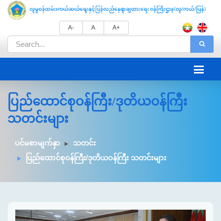
A-
A
A+
ပြည်ထောင်စုဝန်ကြီး/ဒုတိယဝန်ကြီး
သတင်းများ
ပင်မစာမျက်နှာ
သတင်း
ပြည်ထောင်စုဝန်ကြီး/ဒုတိယဝန်ကြီး သတင်းများ