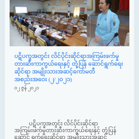
ပဋိပက္ခအတွင်း လိင်ပိုင်းဆိုင်ရာအကြမ်းဖက်မှု
တားဆီးကာကွယ်ရေးနှင့် တုံ့ပြန် ဆောင်ရွက်ရေး
ဆိုင်ရာ အမျိုးသားအဆင့်ကော်မတီ
အစည်းအဝေး (၂/၂၀၂၁)
၀၂ ဇွန် ၂၀၂၁
ပဋိပက္ခအတွင်း လိင်ပိုင်းဆိုင်ရာ
အကြမ်းဖက်မှုတားဆီးကာကွယ်ရေးနှင့် တုံ့ပြန်
ဆောင် ရွက်ရေးဆိုင်ရာ အမျိုးသား
အဆင့်