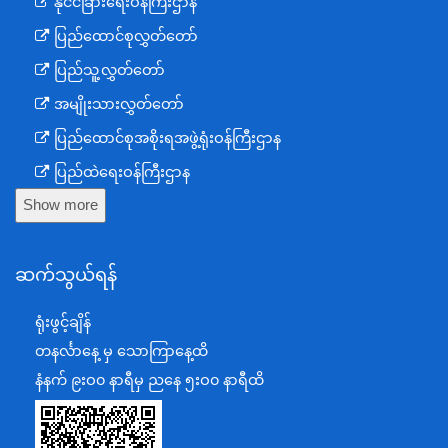
နိုင်ငံခြားရေးဝန်ကြီးဌာန
ပြည်ထောင်စုလွှတ်တော်
ပြည်သူ့လွှတ်တော်
အမျိုးသားလွှတ်တော်
ပြည်ထောင်စုအစိုးရအဖွဲ့ရုံးဝန်ကြီးဌာန
ပြည်ထဲရေးဝန်ကြီးဌာန
Show more
ကာကွယ်ရေးဝန်ကြီးဌာန
နယ်စပ်ရေးရာဝန်ကြီးဌာန
ဆက်သွယ်ရန်
စီမံကိန်း၊ဘဏ္ဍာရေးနှင့်စက်မှုဝန်ကြီးဌာန
ရင်းနှီးမြှုပ်နှံမှုနှင့် နိုင်ငံခြားစီးပွားဆက်သွယ်ရေးဝန်ကြီးဌာန
ရုံးဖွင့်ချိန်
အပြည်ပြည်ဆိုင်ရာပူးပေါင်းဆောင်ရွက်ရေးဝန်ကြီးဌာန
တနင်္လာနေ့ မှ သောကြာနေ့ထိ
ပြန်ကြားရေးဝန်ကြီးဌာန
နံနက် ၉းဝ၀ နာရီမှ ညနေ ၅းဝ၀ နာရီထိ
သာသနာရေးနှင့် ယဉ်ကျေးမှုဝန်ကြီးဌာန
စိုက်ပျိုးရေး၊မွေးမြူရေးနှင့်ဆည်မြောင်းဝန်ကြီးဌာန