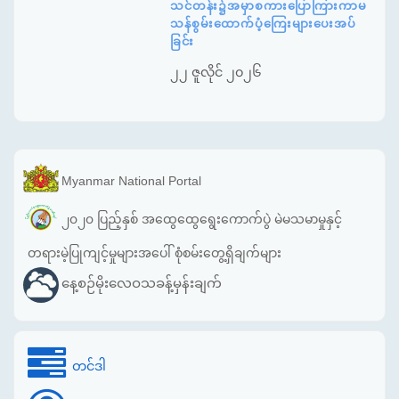
သင်တန်း၌အမှာစကားပြောကြားကာမ
သန်စွမ်းထောက်ပံ့ကြေးများပေးအပ်
ခြင်း
၂၂ ဇူလိုင် ၂၀၂၆
Myanmar National Portal
၂၀၂၀ ပြည့်နှစ် အထွေထွေရွေးကောက်ပွဲ မဲမသမာမှုနှင့်
တရားမဲ့ပြုကျင့်မှုများအပေါ် စုံစမ်းတွေ့ရှိချက်များ
နေ့စဉ်မိုးလေဝသခန့်မှန်းချက်
တင်ဒါ