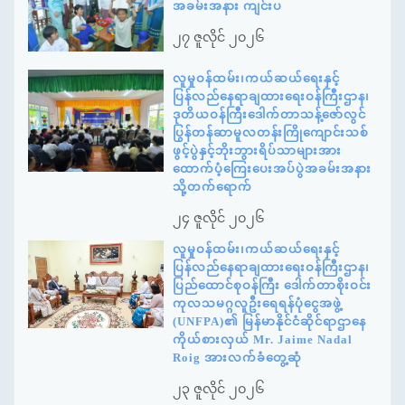
အခမ်းအနား ကျင်းပ
၂၇ ဇူလိုင် ၂၀၂၆
လူမှုဝန်ထမ်း၊ကယ်ဆယ်ရေးနှင့်
ပြန်လည်နေရာချထားရေးဝန်ကြီးဌာန၊
ဒုတိယဝန်ကြီးဒေါက်တာသန့်ဇော်လွင်
ပြွန်တန်ဆာမူလတန်းကြိုကျောင်းသစ်
ဖွင့်ပွဲနှင့်ဘိုးဘွားရိပ်သာများအား
ထောက်ပံ့ကြေးပေးအပ်ပွဲအခမ်းအနား
သို့တက်ရောက်
၂၄ ဇူလိုင် ၂၀၂၆
လူမှုဝန်ထမ်း၊ကယ်ဆယ်ရေးနှင့်
ပြန်လည်နေရာချထားရေးဝန်ကြီးဌာန၊
ပြည်ထောင်စုဝန်ကြီး ဒေါက်တာစိုးဝင်း
ကုလသမဂ္ဂလူဦးရေရန်ပုံငွေအဖွဲ့
(UNFPA)၏ မြန်မာနိုင်ငံဆိုင်ရာဌာနေ
ကိုယ်စားလှယ် Mr. Jaime Nadal
Roig အားလက်ခံတွေ့ဆုံ
၂၃ ဇူလိုင် ၂၀၂၆