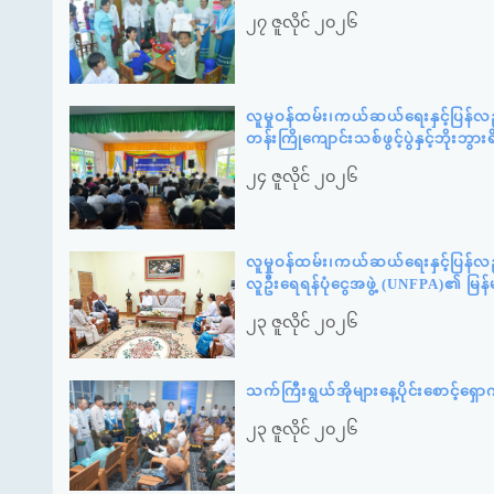
၂၇ ဇူလိုင် ၂၀၂၆
လူမှုဝန်ထမ်း၊ကယ်ဆယ်ရေးနှင့်ပြန်လ
တန်းကြိုကျောင်းသစ်ဖွင့်ပွဲနှင့်ဘို
၂၄ ဇူလိုင် ၂၀၂၆
လူမှုဝန်ထမ်း၊ကယ်ဆယ်ရေးနှင့်ပြန်လ
လူဦးရေရန်ပုံငွေအဖွဲ့ (UNFPA)၏ မြန
၂၃ ဇူလိုင် ၂၀၂၆
သက်ကြီးရွယ်အိုများနေ့ပိုင်းစောင့်ရ
၂၃ ဇူလိုင် ၂၀၂၆