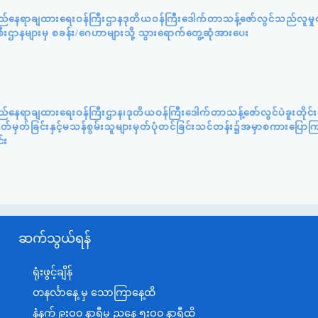
လည်နေရာချထားရေးဝန်ကြီးဌာနဒုတိယဝန်ကြီးဒေါက်တာသန့်ဇော်လွင်သည်လူမှု
စီးဌာနများမှ စခန်း/ဂေဟာများသို့ သွားရောက်တွေ့ဆုံအားပေး
ည်နေရာချထားရေးဝန်ကြီးဌာန၊ဒုတိယဝန်ကြီးဒေါက်တာသန့်ဇော်လွင်ပဲခူးတိုင
်သတ်မှတ်ခြင်းနှင့်မသန်စွမ်းသူများမှတ်ပုံတင်ခြင်းသင်တန်း၌အမှာစကားပြေ
်း
ဆက်သွယ်ရန်
ရုံးဖွင့်ချိန်
တနင်္လာနေ့ မှ သောကြာနေ့ထိ
နံနက် ၉းဝ၀ နာရီမှ ညနေ ၅းဝ၀ နာရီထိ