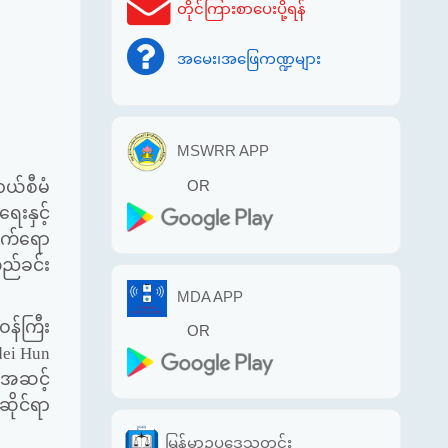
တိုင်ကြားစာပေးပို့ရန်
အမေး၊အဖြေကဏ္ဍများ
MSWRR APP
ယ်စီမံ
OR
းနှင့်
တက်ရော
တည်ခင်း
MDA APP
န်ကြီး
OR
dei Hun
းအဆင့်
ိုင်ရာ
မြန်မာဥပဒေသတင်း