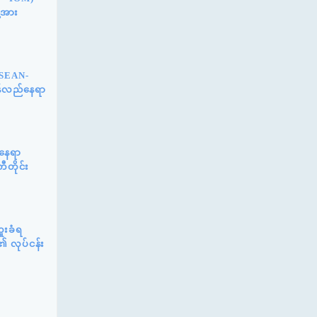
့အား
ASEAN-
ြန်လည်နေရာ
်နေရာ
ီတိုင်း
ူးခံရ
၏ လုပ်ငန်း