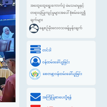
အထွေထွေရွေးကောက်ပွဲ မဲမသမာမှုနှင့်
တရားမဲ့ပြုကျင့်မှုများအပေါ် စုံစမ်းတွေ့ရှိ
ချက်များ
နေ့စဉ်မိုးလေဝသခန့်မှန်းချက်
တင်ဒါ
ဝန်ထမ်းခေါ်ယူခြင်း
စေတနာ့ဝန်ထမ်းခေါ်ယူခြင်း
အကြံပြုစာပေးပို့ရန်