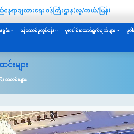
းရှင်း
ဝန်ဆောင်မှုလုပ်ငန်း
ပူးပေါင်းဆောင်ရွက်ချက်များ
မူဝါ
တင်းများ
ြီး သတင်းများ