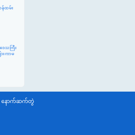
ဝန်ထမ်း
်းဒေသကြီး
ာကြားကာမ
နောက်ဆက်တွဲ