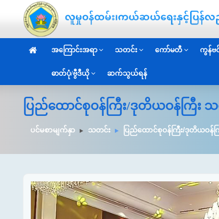
အကြောင်းအရာ
သတင်း
ကော်မတီ
ကွန်ဗင်
ဓာတ်ပုံ/ဗွီဒီယို
ဆက်သွယ်ရန်
ပြည်ထောင်စုဝန်ကြီး/ဒုတိယဝန်ကြီး သ
ပင်မစာမျက်နှာ
သတင်း
ပြည်ထောင်စုဝန်ကြီး/ဒုတိယဝန်က