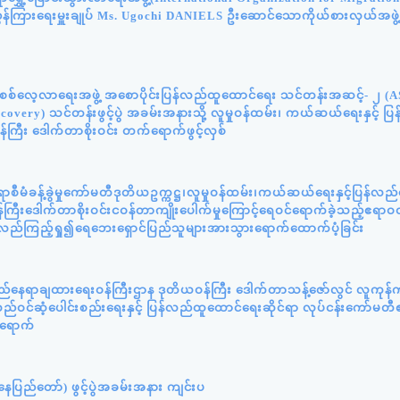
ွှန်ကြားရေးမှူးချုပ် Ms. Ugochi DANIELS ဦးဆောင်သောကိုယ်စားလှယ်အဖွဲ
န်းစစ်လေ့လာရေးအဖွဲ့ အစောပိုင်းပြန်လည်ထူထောင်ရေး သင်တန်းအဆင့်- ၂ (
very) သင်တန်းဖွင့်ပွဲ အခမ်းအနားသို့ လူမှုဝန်ထမ်း၊ ကယ်ဆယ်ရေးနှင့် ပ
်ကြီး ဒေါက်တာစိုးဝင်း တက်ရောက်ဖွင့်လှစ်
ီမံခန့်ခွဲမှုကော်မတီဒုတိယဥက္ကဋ္ဌ၊လူမှုဝန်ထမ်း၊ကယ်ဆယ်ရေးနှင့်ပြန်လည
ကြီးဒေါက်တာစိုးဝင်းငဝန်တာကျိုးပေါက်မှုကြောင့်ရေဝင်ရောက်ခဲ့သည့်ဧရာဝတ
့်လည်ကြည့်ရှု၍ရေဘေးရှောင်ပြည်သူများအားသွားရောက်ထောက်ပံ့ခြင်း
ည်နေရာချထားရေးဝန်ကြီးဌာန ဒုတိယဝန်ကြီး ဒေါက်တာသန့်ဇော်လွင် လူကုန်က
ဝင်ဆံ့ပေါင်းစည်းရေးနှင့် ပြန်လည်ထူထောင်ရေးဆိုင်ရာ လုပ်ငန်းကော်မတီ
်ရောက်
ပြည်တော်) ဖွင့်ပွဲအခမ်းအနား ကျင်းပ