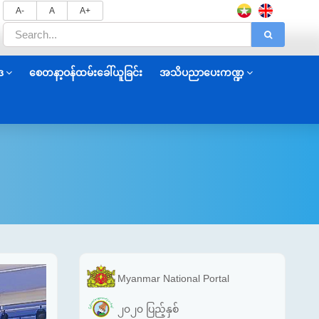
A-
A
A+
ဒ
စေတနာ့ဝန်ထမ်းခေါ်ယူခြင်း
အသိပညာပေးကဏ္ဍ
Myanmar National Portal
၂၀၂၀ ပြည့်နှစ်