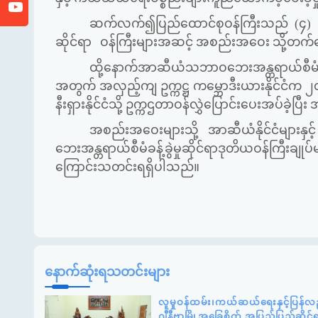
ဆက်လက်၍ပြည်ထောင်စုဝန်ကြီးသည် (၄) ကြိ
ဆိုင်ရာ ဝန်ကြီးများအဆင့် အစည်းအဝေး သို့တက်
ထို့နောက်အာဆီယံသဘာဝဘေးအန္တရာယ်စီမံ
အတွက် အလှည့်ကျ ဥက္ကဋ္ဌ ကမ္ဘောဒီးယားနိုင်ငံက ၂
နီးရှားနိုင်ငံသို့ ဥက္ကဌတာဝန်လွှဲပြောင်းပေးအပ်ခဲ
အစည်းအဝေးများသို့ အာဆီယံနိုင်ငံများနှင့် တ
ဘေးအန္တရာယ်စီမံခန့်ခွဲမှုဆိုင်ရာဒုတိယဝန်ကြီးချုပ
ကြောင်းသတင်းရရှိပါသည်။
နောက်ဆုံးရသတင်းများ
လူမှုဝန်ထမ်း၊ကယ်ဆယ်ရေးနှင့်ပြန်လည
ဂျီနီဗာမြို့အခြေစိုက် အပြည်ပြည်ဆို