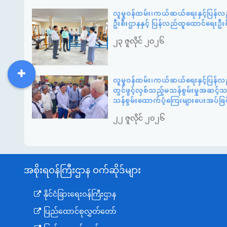
လူမှုဝန်ထမ်း၊ကယ်ဆယ်ရေးနှင့်ပြန်
ဦးစီးဌာနနှင့် ပြန်လည်ထူထောင်ရေးဦး
၂၃ ဇူလိုင် ၂၀၂၆
လူမှုဝန်ထမ်း၊ကယ်ဆယ်ရေးနှင့်ပြန်လ
DDM
MOS
DSW
DOR
တွင်ဖွင့်လှစ်သည့်မသန်စွမ်းမှုအဆင့
သန်စွမ်းထောက်ပံ့ကြေးများပေးအပ်ခြင
၂၂ ဇူလိုင် ၂၀၂၆
အစိုးရဝန်ကြီးဌာန ဝက်ဆိုဒ်များ
နိုင်ငံခြားရေးဝန်ကြီးဌာန
ပြည်ထောင်စုလွှတ်တော်