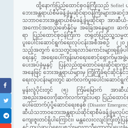
ထို့နောက်ပြည်ထောင်စုဝန်ကြီးသည်
Sofitel
ဘေးအန္တရာယ်စီမံခန့်ခွဲမှုဆိုင်ရာဝန်ကြီးမ
သဘာဝဘေးအန္တရာယ်စီမံခန့်ခွဲမှုဆိုင်ရာ အာဆီယ
အကောင်အထည်ဖော်နိုင်မှု အခြေအနေများ၊ ဆက်လက်ပ
ရာ ပြည်ထောင်စုဝန်ကြီးက တရုတ်ပြည်သူ့သမ္မတန
ပူးပေါင်းဆောင်ရွက်ရေးလုပ်ငန်းအစီအစဉ် (၂
သည့်အတွက် ဒေသတွင်းရလာဒ်ကောင်းများရရှိခဲ့ပါက
ရေးနှင့် အရေးပေါ်ကျန်းမာရေးစောင့်ရှောက်မှုအဖွ
ပေးအပ်ခဲ့မှုနှင့် ပြန်လည်ထူထောင်ရေးဆိုင်ရာကူည
အနေဖြင့် ဘေးအန္တရာယ်များမှ ကြံ့ကြံ့ခံရင်ဆိုင
ရေးလုပ်ငန်းများတွင် ဆက်လက်ပူးပေါင်းဆောင်ရွက
မွန်းလွဲပိုင်းတွင် (၅) ကြိမ်မြောက် အာဆီယံ-
အစည်းအဝေးကိုဆက်လက်ကျင်းပရာ ပြည်ထောင်စုဝန
ပေါ်ထောက်ပံ့ပို့ဆောင်ရေးစနစ် (
Disaster Emergen
ဆီယံသဘာဝဘေးအန္တရာယ်ဆိုင်ရာစီမံခန့်ခွဲမှု
ကျေးဇူးတင်ရှိပါကြောင်း၊ မန္တလေးငလျင်ကြီးတုံ့ပြန်
နှင့် ကယ်ဆယ်ရေးပစ္စည်းများကူညီထောက်ပံ့ပေးခဲ့မ