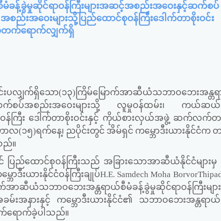
န့်ခွဲမှုဆိုင်ရာဝန်ကြီးများအဆင့်အစည်းအဝေးနှင့်ဆက်စပ်
 အစည်းအဝေးများသို့ပြည်ထောင်စုဝန်ကြီးဒေါက်တာစိုးဝင်း
်တက်ရောက်လျှက်ရှိ
် ကျင်းပလျှက်ရှိသော(၁၃)ကြိမ်မြောက်အာဆီယံသဘာဝဘေးအန္တရာ
နှင့်ဆက်စပ်အစည်းအဝေးများသို့ လူမှုဝန်ထမ်း၊ ကယ်ဆယ်ရေ
န်ကြီး ဒေါက်တာစိုးဝင်းနှင့် ကိုယ်စားလှယ်အဖွဲ့ ဆက်လက်
(၁၅)ရက်နေ့၊ ညပိုင်းတွင် အိမ်ရှင် ကမ္ဘောဒီးယားနိုင်ငံက 
သည်။
် ပြည်ထောင်စုဝန်ကြီးသည် အခြားသောအာဆီယံနိုင်ငံများမှ ဝ
္ဘောဒီးယားနိုင်ငံဝန်ကြီးချုပ်
H.E. Samdech Moha BorvorThipa
ာဆီယံသဘာဝဘေးအန္တရာယ်စီမံခန့်ခွဲမှုဆိုင်ရာဝန်ကြီးမျာ
ခမ်းအနားနှင့် ကမ္ဘောဒီးယားနိုင်ငံ၏ သဘာဝဘေးအန္တရာယ်ဆ
့တက်ရောက်ခဲ့ပါသည်။