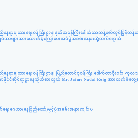
ည်နေရာချထားရေးဝန်ကြီးဌာန၊ဒုတိယဝန်ကြီးဒေါက်တာသန့်ဇော်လွင်ပြွန်တန
းဘွားရိပ်သာများအားထောက်ပံ့ကြေးပေးအပ်ပွဲအခမ်းအနားသို့တက်ရောက်
ည်နေရာချထားရေးဝန်ကြီးဌာန၊ ပြည်ထောင်စုဝန်ကြီး ဒေါက်တာစိုးဝင်း ကုလသ
်မာနိုင်ငံဆိုင်ရာဌာနေကိုယ်စားလှယ် Mr. Jaime Nadal Roig အားလက်ခံတွေ့ဆ
ှောက်ရေးဂေဟာ(နေပြည်တော်)ဖွင့်ပွဲအခမ်းအနားကျင်းပ