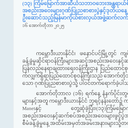
(၁၃) ကြိမ်မြောက်အာဆီယံသဘာဝဘေးအန္တရာယ်စီမံခ
အစည်းအဝေးများဂုဏ်ပြုညစာစားပွဲနှင့်ဒုတိယနေ့
ဦးဆောင်သည့်မြန်မာကိုယ်စားလှယ်အဖွဲ့ဆက်လက
၁၆ အောက်တိုဘာ ၂၀၂၅
ကမ္ဘောဒီးယားနိုင်ငံ၊ ဖနောင်ပင်မြို့တွင
ခန့်ခွဲမှုဆိုင်ရာဝန်ကြီးများအဆင့်အစည်းအဝေး
ပြန်လည်နေရာချထားရေးဝန်ကြီးဌာန ပြည်ထောင်စုဝ
က်လျှက်ရှိရာပြည်ထောင်စုဝန်ကြီးသည် အောက်တိုဘာလ
သော ဂုဏ်ပြုညစာစားပွဲသို့ ပါဝင်တက်ရောက်ခဲ့ပါ
အောက်တိုဘာလ (၁၆) ရက်နေ့ နံနက်ပိုင်းတွင
များနှင့်အတူ ကမ္ဘောဒီးယားနိုင်ငံ ဘုရင့်နန်းတော်၌ ကမ
Manet
နှင့် တွေ့ဆုံခဲ့ပြီး၊(၁၃)ကြိမ်မြောက်အ
အစည်းအဝေးနှင့်ဆက်စပ်အစည်းအဝေးများဖွင့်ပွဲအ
စီမံခန့်ခွဲမှုနေ့ အထိမ်းအမှတ်အခမ်းအနားများသို