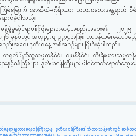
မ်မြောက် အာဆီယံ-ကိုရီးယား သဘာဝဘေးအန္တရာယ် စီမံခန့်
ရောက်ခဲ့ပါသည်။
ခန့်ခွဲမှုဆိုင်ရာဝန်ကြီးများအဆင့်အစည်းအဝေး၏ ၂၀၂၅ 
၀၂၆ ခုနှစ်တွင် အလှည့်ကျ ဥက္ကဋ္ဌအဖြစ် တာဝန်ထမ်းဆောင်မည့်
့ပြီး အစည်းအဝေး ဒုတိယနေ့ အစီအစဉ်များ ပြီးစီးခဲ့ပါသည်။
ရုတ်ပြည်သူ့သမ္မတနိုင်ငံ၊ ဂျပန်နိုင်ငံ၊ ကိုးရီးယားသမ္မတနိုင်င
်များနှင့်ဝန်ကြီးများ၊ ဒုတိယဝန်ကြီးများ ပါဝင်တက်ရောက်ဆွေးနွ
်နေရာချထားရေးဝန်ကြီးဌာန၊ ဒုတိယဝန်ကြီးဒေါက်တာသန့်ဇော်လွင် ဆွစ်ဇာလန်
င်ရာရွှေ့ပြောင်းသွားလာရေးအဖွဲ့(International Organization for Migratio