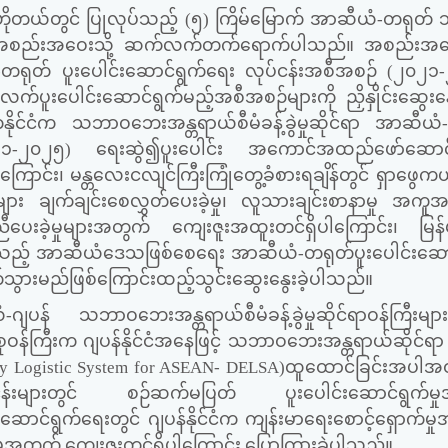
ဟိုတယ်တွင် ပြုလုပ်သည့် (၅) ကြိမ်မြောက် အာဆီယံ-တရုတ
ျားအဆင့်အစည်းအဝေးသို့ ဆက်လက်တက်ရောက်ပါသည်။ အစည်းအဝ
ံ-တရုတ် ပူးပေါင်းဆောင်ရွက်ရေး လုပ်ငန်းအစီအစဉ် (၂၀၂၁
ူးပေါင်းဆောင်ရွက်မည့်အစီအစဉ်များကို ညှိနှိုင်းဆွေးနွေ
ိုင်ငံက သဘာဝဘေးအန္တရာယ်စီမံခန့်ခွဲမှုဆိုင်ရာ အာဆီယံ
၀၂၁-၂၀၂၅) ရေးဆွဲ၍ပူးပေါင်း အကောင်အထည်ဖော်ဆောင်ရ
ြောင်း၊ မန္တလေးငလျင်ကြီးကြုံတွေ့ခံစားရချိန်တွင် ရှာဖွေ
ဲ့များ ချက်ချင်းစေလွှတ်ပေးခဲ့မှု၊ လူသားချင်းစာနာမှု အကူ
ီပေးခဲ့မှုများအတွက် ကျေးဇူးအထူးတင်ရှိပါကြောင်း၊ မြန်မာ
်နိုင်သည့် အာဆီယံဒေသဖြစ်စေရေး အာဆီယံ-တရုတ်ပူးပေါင်းဆော
်သွားမည်ဖြစ်ကြောင်းထည့်သွင်းဆွေးနွေးခဲ့ပါသည်။
ဂျပန် သဘာဝဘေးအန္တရာယ်စီမံခန့်ခွဲမှုဆိုင်ရာဝန်ကြီးမျာ
်ကြီးက ဂျပန်နိုင်ငံအနေဖြင့် သဘာဝဘေးအန္တရာယ်ဆိုင်ရ
cy Logistic System for ASEAN- DELSA)
ထူထောင်ခြင်းအပါအ
လုပ်ငန်းများတွင် စဉ်ဆက်မပြတ် ပူးပေါင်းဆောင်ရွက်မှ
ဆောင်ရွက်ရေးတွင် ဂျပန်နိုင်ငံက ကျန်းမာရေးစောင့်ရှောက်မှုအဖ
ှုအတွက် ကျေးဇူးတင်ရှိပါကြောင်း ပြောကြားခဲ့ပါသည်။