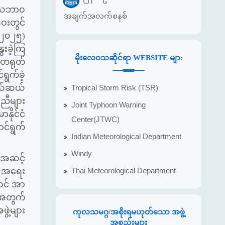
် သဘာဝ
အချက်အလက်စနစ်
ေးတွင်
-၂၀၂၅)
းခဲ့ကြ
မိုးလေဝသဆိုင်ရာ WEBSITE မျာ:
-တရုတ်
ွက်ခဲ့
ကယ်ဆယ်
Tropical Storm Risk (TSR)
အညီများ
Joint Typhoon Warning
နိုင်ငံ
Center(JTWC)
င်ရွက်
Indian Meteorological Department
Windy
းအဆင့်
Thai Meteorological Department
ာ အရေး
ဝင် အာ
ုအတွက်
ွဲ့များ
ကုလသမဂ္ဂ/အစိုးရမဟုတ်သော အဖွဲ့
အစည်းများ