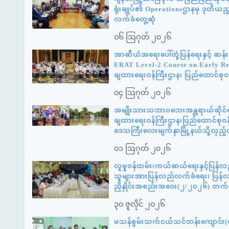
ရုံးချုပ်၏ Operationsဌာနမှ ဒုတိယည
လက်ခံတွေ့ဆုံ
၀၆ ဩဂုတ် ၂၀၂၆
အာဆီယံအရေးပေါ်တုံ့ပြန်ရေးနှင့် ဆ
ERAT Level-2 Course on Early Reco
ချထားရေးဝန်ကြီးဌာန၊ ပြည်ထောင်စုဝန
၀၄ ဩဂုတ် ၂၀၂၆
အမျိုးသားသဘာဝဘေးအန္တရာယ်ဆိုင်ရာစ
ချထားရေးဝန်ကြီးဌာန၊ပြည်ထောင်စုဝန်
ဒေသကြီးလေးမျက်နှာမြို့နယ်သို့လှည
၀၁ ဩဂုတ် ၂၀၂၆
လူမှုဝန်ထမ်း၊ကယ်ဆယ်ရေးနှင့်ပြန်လ
သူများအားပြန်လည်လက်ခံရေး၊ ပြန်လည်
ညှိနှိုင်းအစည်းအဝေး(၂/၂၀၂၆) တက
၃၀ ဇူလိုင် ၂၀၂၆
မသန်စွမ်းသက်ငယ်သင်တန်းကျောင်း(နေ