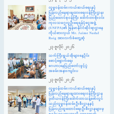
လူမှုဝန်ထမ်း၊ကယ်ဆယ်ရေးနှင့်
ပြန်လည်နေရာချထားရေးဝန်ကြီးဌာန၊
ပြည်ထောင်စုဝန်ကြီး ဒေါက်တာစိုးဝင်း
ကုလသမဂ္ဂလူဦးရေရန်ပုံငွေအဖွဲ့
(UNFPA)၏ မြန်မာနိုင်ငံဆိုင်ရာဌာနေ
ကိုယ်စားလှယ် Mr. Jaime Nadal
Roig အားလက်ခံတွေ့ဆုံ
၂၃ ဇူလိုင် ၂၀၂၆
သက်ကြီးရွယ်အိုများနေ့ပိုင်း
စောင့်ရှောက်ရေး
ဂေဟာ(နေပြည်တော်)ဖွင့်ပွဲ
အခမ်းအနားကျင်းပ
၂၃ ဇူလိုင် ၂၀၂၆
လူမှုဝန်ထမ်း၊ကယ်ဆယ်ရေးနှင့်
ပြန်လည်နေရာချထားရေးဝန်ကြီးဌာန
ဒုတိယဝန်ကြီးဒေါက်တာသန့်ဇော်လွင်
သည်လူမှုဝန်ထမ်းဦးစီးဌာနနှင့်
ပြန်လည်ထူထောင်ရေးဦးစီးဌာနများမှ
စခန်း/ဂေဟာများသို့ သွားရောက်