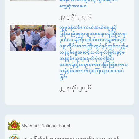
တွေ့ဆုံအားပေး
၂၃ ဇူလိုင် ၂၀၂၆
လူမှုဝန်ထမ်း၊ကယ်ဆယ်ရေးနှင့်
ပြန်လည်နေရာချထားရေးဝန်ကြီးဌာန၊
ဒုတိယဝန်ကြီးဒေါက်တာသန့်ဇော်လွင်
ပဲခူးတိုင်းဒေသကြီးတွင်ဖွင့်လှစ်သည့်မ
သန်စွမ်းမှုအဆင့်သတ်မှတ်ခြင်းနှင့်မ
သန်စွမ်းသူများမှတ်ပုံတင်ခြင်း
သင်တန်း၌အမှာစကားပြောကြားကာမ
သန်စွမ်းထောက်ပံ့ကြေးများပေးအပ်
ခြင်း
၂၂ ဇူလိုင် ၂၀၂၆
Myanmar National Portal