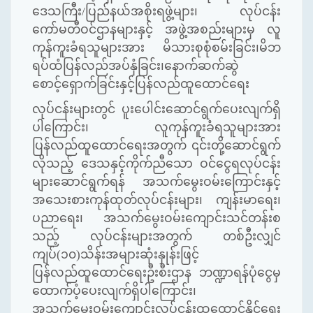
ဒေသကြီး/ပြည်နယ်အစိုးရဖွဲ့များ၊ လုပ်ငန်း
ကော်မတီဝင်ဌာနများနှင့် အဖွဲ့အစည်းများမှ လူ
ကုန်ကူးခံရသူများအား မိသားစုစုံစမ်းခြင်း၊မိဘ
ရပ်ထံပြန်လည်အပ်နှံခြင်း၊နောက်ဆက်ဆွဲ
စောင့်ရှောက်ခြင်းနှင့်ပြန်လည်ထူထောင်ရေး
လုပ်ငန်းများတွင် ပူးပေါင်းဆောင်ရွက်ပေးလျက်ရှိ
ပါကြောင်း၊ လူကုန်ကူးခံရသူများအား
ပြန်လည်ထူထောင်ရေးအတွက် ၎င်းတို့ဆောင်ရွက်
လိုသည့် ဒေသနှင့်ကိုက်ညီသော ဝင်ငွေရလုပ်ငန်း
များဆောင်ရွက်ရန် အသက်မွေးဝမ်းကြောင်းနှင့်
အသေးစားကုန်ထုတ်လုပ်ငန်းများ၊ ကျန်းမာရေး၊
ပညာရေး၊ အသက်မွေးဝမ်းကျောင်းသင်တန်းစ
သည့် လုပ်ငန်းများအတွက် တစ်ဦးလျှင်
ကျပ်(၁၀)သိန်းအများဆုံးနှုန်းဖြင့်
ပြန်လည်ထူထောင်ရေးဦးစီးဌာန ဘဏ္ဍာရန်ပုံငွေမှ
ထောက်ပံ့ပေးလျက်ရှိပါကြောင်း၊
အသက်မွေးဝမ်းကျောင်းလုပ်ငန်းထူထောင်နိုင်ရေး