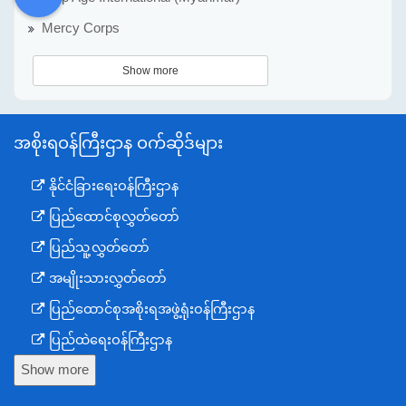
DDM
MOS
DSW
DOR
Mercy Corps
Show more
အစိုးရဝန်ကြီးဌာန ဝက်ဆိုဒ်များ
နိုင်ငံခြားရေးဝန်ကြီးဌာန
ပြည်ထောင်စုလွှတ်တော်
ပြည်သူ့လွှတ်တော်
အမျိုးသားလွှတ်တော်
ပြည်ထောင်စုအစိုးရအဖွဲ့ရုံးဝန်ကြီးဌာန
ပြည်ထဲရေးဝန်ကြီးဌာန
Show more
ကာကွယ်ရေးဝန်ကြီးဌာန
နယ်စပ်ရေးရာဝန်ကြီးဌာန