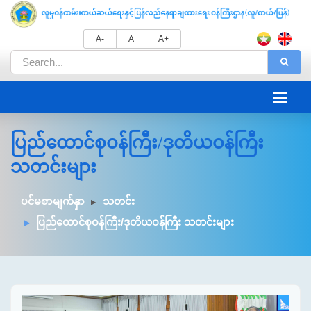
A-
A
A+
ပြည်ထောင်စုဝန်ကြီး/ဒုတိယဝန်ကြီး
သတင်းများ
ပင်မစာမျက်နှာ
သတင်း
ပြည်ထောင်စုဝန်ကြီး/ဒုတိယဝန်ကြီး သတင်းများ