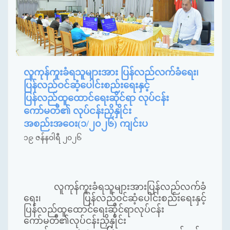
လူကုန်ကူးခံရသူများအား ပြန်လည်လက်ခံရေး၊
ပြန်လည်ဝင်ဆံ့ပေါင်းစည်းရေးနှင့်
ပြန်လည်ထူထောင်ရေးဆိုင်ရာ လုပ်ငန်း
ကော်မတီ၏ လုပ်ငန်းညှိနှိုင်း
အစည်းအဝေး(၁/၂၀၂၆) ကျင်းပ
၁၉ ဇန်နဝါရီ ၂၀၂၆
လူကုန်ကူးခံရသူများအားပြန်လည်လက်ခံ
ရေး၊ ပြန်လည်ဝင်ဆံ့ပေါင်းစည်းရေးနှင့်
ပြန်လည်ထူထောင်ရေးဆိုင်ရာလုပ်ငန်း
ကော်မတီ၏လုပ်ငန်းညှိနှိုင်း