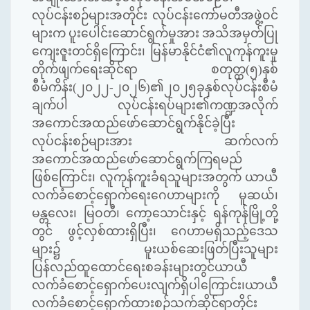
လုပ်ငန်းစဉ်များအတိုင်း လုပ်ငန်းကော်မတီအဖွဲ့ဝင်
များက ပူးပေါင်းဆောင်ရွက်မှုအား အသိအမှတ်ပြု
ကျေးဇူးတင်ရှိကြောင်း၊ မြန်မာနိုင်ငံ၏လူကုန်ကူးမှု
တိုက်ဖျက်ရေးဆိုင်ရာ စတုတ္ထ(၅)နှစ်
စီမံကိန်း(၂၀၂၂-၂၀၂၆)၏၂၀၂၅ခုနှစ်လုပ်ငန်းစီမံ
ချက်ပါ လုပ်ငန်းရပ်များ၏ကဏ္ဍအလိုက်
အကောင်အထည်ဖော်ဆောင်ရွက်နိုင်ခဲ့ပြီး
လုပ်ငန်းစဉ်များအား ဆက်လက်
အကောင်အထည်ဖော်ဆောင်ရွက်ကြရမည်
ဖြစ်ကြောင်း၊ လူကုန်ကူးခံရသူများအတွက် ယာယီ
လက်ခံစောင့်ရှောက်ရေးဂေဟာများကို မူဆယ်၊
မန္တလေး၊ မြဝတီ၊ ကော့သောင်းနှင့် ရန်ကုန်မြို့တို့
တွင် ဖွင့်လှစ်ထားရှိပြီး၊ ဂေဟာမရှိသည့်ဒေသ
များ၌ မူးယစ်ဆေးဖြတ်ပြီးသူများ
ပြန်လည်ထူထောင်ရေးစခန်းများတွင်ယာယီ
လက်ခံစောင့်ရှောက်ပေးလျက်ရှိပါကြောင်း၊ယာယီ
လက်ခံစောင့်ရှောက်ထားစဉ်သက်ဆိုင်ရာတိုင်း