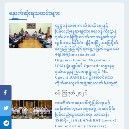
နောက်ဆုံးရသတင်းများ
လူမှုဝန်ထမ်း၊ကယ်ဆယ်ရေးနှင့်
ပြန်လည်နေရာချထားရေးဝန်ကြီးဌာန၊
ဒုတိယဝန်ကြီးဒေါက်တာသန့်ဇော်လွင်
ဆွစ်ဇာလန်နိုင်ငံ၊ ဂျီနီဗာမြို့အခြေစိုက်
အပြည်ပြည်ဆိုင်ရာရွှေ့ပြောင်းသွားလာ
ရေးအဖွဲ့(International
Organization for Migration -
IOM) ရုံးချုပ်၏ Operationsဌာနမှ
ဒုတိယညွှန်ကြားရေးမှူးချုပ် Ms.
Ugochi DANIELS ဦးဆောင်သော
ကိုယ်စားလှယ်အဖွဲ့အားလက်ခံတွေ့ဆုံ
၀၆ ဩဂုတ် ၂၀၂၆
အာဆီယံအရေးပေါ်တုံ့ပြန်ရေးနှင့်
ဆန်းစစ်လေ့လာရေးအဖွဲ့ အစောပိုင်း
ပြန်လည်ထူထောင်ရေး သင်တန်း
အဆင့်- ၂ (ASEAN-ERAT Level-2
Course on Early Recovery)