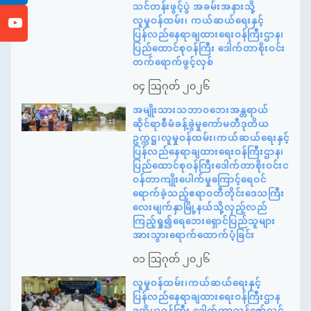
သင်တန်းဖွင့်ပွဲ အခမ်းအနားသို့
လူမှုဝန်ထမ်း၊ ကယ်ဆယ်ရေးနှင့်
ပြန်လည်နေရာချထားရေးဝန်ကြီးဌာန၊
ပြည်ထောင်စုဝန်ကြီး ဒေါက်တာစိုးဝင်း
တက်ရောက်ဖွင့်လှစ်
၀၄ ဩဂုတ် ၂၀၂၆
အမျိုးသားသဘာဝဘေးအန္တရာယ်
ဆိုင်ရာစီမံခန့်ခွဲမှုကော်မတီဒုတိယ
ဥက္ကဋ္ဌ၊လူမှုဝန်ထမ်း၊ကယ်ဆယ်ရေးနှင့်
ပြန်လည်နေရာချထားရေးဝန်ကြီးဌာန၊
ပြည်ထောင်စုဝန်ကြီးဒေါက်တာစိုးဝင်းင
ဝန်တာကျိုးပေါက်မှုကြောင့်ရေဝင်
ရောက်ခဲ့သည့်ဧရာဝတီတိုင်းဒေသကြီး
လေးမျက်နှာမြို့နယ်သို့လှည့်လည်
ကြည့်ရှု၍ရေဘေးရှောင်ပြည်သူများ
အားသွားရောက်ထောက်ပံ့ခြင်း
၀၁ ဩဂုတ် ၂၀၂၆
လူမှုဝန်ထမ်း၊ကယ်ဆယ်ရေးနှင့်
ပြန်လည်နေရာချထားရေးဝန်ကြီးဌာန
ဒုတိယဝန်ကြီး ဒေါက်တာသန့်ဇော်လွင်