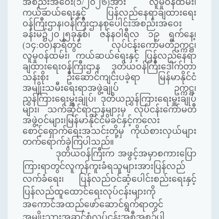
အစည်းအဝေး(၁/၂၀၂၆)အား လူမှုဝန်ထမ်း၊
ကယ်ဆယ်ရေးနှင့် ပြန်လည်နေရာချထားရေး
ဝန်ကြီးဌာန၊ဝန်ကြီးဌာနစုပေါင်းအစည်းအဝေး
ခန်းမ၌၂၀၂၅ခုနှစ်၊ ဇန်နဝါရီလ ၁၉ ရက်နေ့၊
(၁၄:၀၀)နာရီတွင် လုပ်ငန်းကော်မတီဥက္ကဋ္ဌ၊
လူမှုဝန်ထမ်း၊ ကယ်ဆယ်ရေးနှင့် ပြန်လည်နေရာ
ချထားရေးဝန်ကြီးဌာန ဒုတိယဝန်ကြီးဒေါက်တာ
သန်းစိုး ဦးဆောင်ကျင်းပခဲ့ရာ မြန်မာနိုင်ငံ
အမျိုးသမီးရေးရာအဖွဲ့ချုပ် ဥက္ကဋ္ဌ၊
ညွှန်ကြားရေးမှူးချုပ်၊ ဒုတိယညွှန်ကြားရေးမှူးချုပ်
များ၊ သက်ဆိုင်ရာဌာနများမှ လုပ်ငန်းကော်မတီ
အဖွဲ့ဝင်များ၊မြန်မာနိုင်ငံမိခင်နှင့်ကလေး
စောင့်ရှောက်ရေးအသင်းတို့မှ ကိုယ်စားလှယ်များ
တက်ရောက်ခဲ့ကြပါသည်။
ဒုတိယဝန်ကြီးက အဖွင့်အမှာစကားပြော
ကြားရာတွင်လူကုန်ကူးခံရသူများအားပြန်လည်
လက်ခံရေး၊ ပြန်လည်ဝင်ဆံ့ပေါင်းစည်းရေးနှင့်
ပြန်လည်ထူထောင်ရေးလုပ်ငန်းများကို
အကောင်အထည်ဖော်ဆောင်ရွက်ရာတွင်
အမျိုးသားအဆင့်စံလုပ်ငန်းအစီအစဉ်ပါ