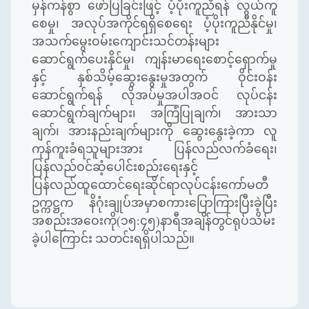
မှန်ကန်စွာ ဖော်ပြခြင်းဖြင့် ပံ့ပိုးကူညီရန် လွယ်ကူ
စေမှု၊ အလုပ်အကိုင်ရရှိစေရေး ပံ့ပိုးကူညီနိုင်မှု၊
အသက်မွေးဝမ်းကျောင်းသင်တန်းများ
ဆောင်ရွက်ပေးနိုင်မှု၊ ကျန်းမာရေးစောင့်ရှောက်မှု
နှင့် နှစ်သိမ့်ဆွေးနွေးမှုအတွက် ဝိုင်းဝန်း
ဆောင်ရွက်ရန် လိုအပ်မှုအပါအဝင် လုပ်ငန်း
ဆောင်ရွက်ချက်များ၊ အကြံပြုချက်၊ အားသာ
ချက်၊ အားနည်းချက်များကို ဆွေးနွေးခဲ့ကာ လူ
ကုန်ကူးခံရသူများအား ပြန်လည်လက်ခံရေး၊
ပြန်လည်ဝင်ဆံ့ပေါင်းစည်းရေးနှင့်
ပြန်လည်ထူထောင်ရေးဆိုင်ရာလုပ်ငန်းကော်မတီ
ဥက္ကဋ္ဌက နိဂုံးချုပ်အမှာစကားပြောကြားပြီးခဲ့ပြီး
အစည်းအဝေးကို(၁၅:၄၅)နာရီအချိန်တွင်ရုပ်သိမ်း
ခဲ့ပါကြောင်း သတင်းရရှိပါသည်။