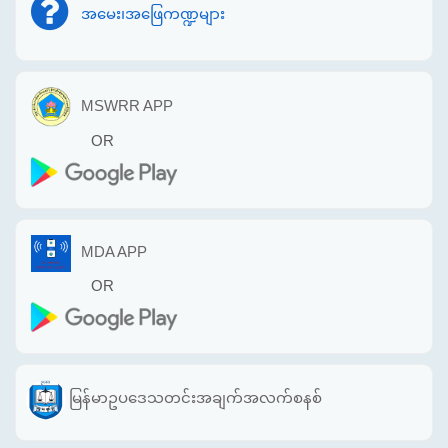
အမေး၊အဖြေကဏ္ဍများ
MSWRR APP
OR
MDA APP
OR
မြန်မာဥပဒေသတင်းအချက်အလက်စနစ်