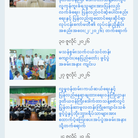
လူကုန်ကူးခံရသူများအားပြန်လည်
လက်ခံရေး၊ ပြန်လည်ဝင်ဆံ့ပေါင်းစည်း
ရေးနှင့် ပြန်လည်ထူထောင်ရေးဆိုင်ရာ
လုပ်ငန်းကော်မတီ၏ လုပ်ငန်းညှိနှိုင်း
အစည်းအဝေး(၂/၂၀၂၆) တက်ရောက်
၃၀ ဇူလိုင် ၂၀၂၆
မသန်စွမ်းသက်ငယ်သင်တန်း
ကျောင်း(နေပြည်တော်) ဖွင့်ပွဲ
အခမ်းအနား ကျင်းပ
၂၇ ဇူလိုင် ၂၀၂၆
လူမှုဝန်ထမ်း၊ကယ်ဆယ်ရေးနှင့်
ပြန်လည်နေရာချထားရေးဝန်ကြီးဌာန၊
ဒုတိယဝန်ကြီးဒေါက်တာသန့်ဇော်လွင်
ပြွန်တန်ဆာမူလတန်းကြိုကျောင်းသစ်
ဖွင့်ပွဲနှင့်ဘိုးဘွားရိပ်သာများအား
ထောက်ပံ့ကြေးပေးအပ်ပွဲအခမ်းအနား
သို့တက်ရောက်
၂၄ ဇူလိုင် ၂၀၂၆