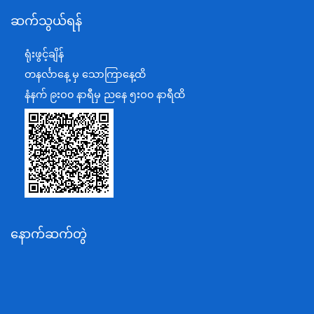
ဆက်သွယ်ရန်
စီမံကိန်း၊ဘဏ္ဍာရေးနှင့်စက်မှုဝန်ကြီးဌာန
ရင်းနှီးမြှုပ်နှံမှုနှင့် နိုင်ငံခြားစီးပွားဆက်သွယ်ရေးဝန်ကြီးဌာန
ရုံးဖွင့်ချိန်
အပြည်ပြည်ဆိုင်ရာပူးပေါင်းဆောင်ရွက်ရေးဝန်ကြီးဌာန
တနင်္လာနေ့ မှ သောကြာနေ့ထိ
ပြန်ကြားရေးဝန်ကြီးဌာန
နံနက် ၉းဝ၀ နာရီမှ ညနေ ၅းဝ၀ နာရီထိ
သာသနာရေးနှင့် ယဉ်ကျေးမှုဝန်ကြီးဌာန
စိုက်ပျိုးရေး၊မွေးမြူရေးနှင့်ဆည်မြောင်းဝန်ကြီးဌာန
ပို့ဆောင်ရေးနှင့်ဆက်သွယ်ရေးဝန်ကြီးဌာန
သယံဇာတနှင့်ပတ်ဝန်းကျင်ထိန်းသိမ်းရေးဝန်ကြီးဌာန
လျှပ်စစ်နှင့်စွမ်းအင်ဝန်ကြီးဌာန
နောက်ဆက်တွဲ
အလုပ်သမား၊လူဝင်မှုကြီးကြပ်ရေးနှင့်ပြည်သူ့အင်အား
ဝန်ကြီးဌာန
စီးပွားရေးနှင့်ကူးသန်းရောင်းဝယ်ရေးဝန်ကြီးဌာန
ပညာရေးဝန်ကြီးဌာန