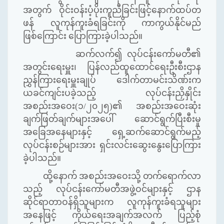
အတွက် ဝိုင်းဝန်းပံ့ပိုးကူညီခြင်းဖြင့်နောက်ထပ်တ
ဖန် လူကုန်ကူးခံရခြင်းကို ကာကွယ်နိုင်မည်
ဖြစ်ကြောင်း ပြောကြားခဲ့ပါသည်။
ဆက်လက်၍ လုပ်ငန်းကော်မတီ၏
အတွင်းရေးမှူး၊ ပြန်လည်ထူထောင်ရေးဦးစီးဌာန
ညွှန်ကြားရေးမှူးချုပ် ဒေါက်တာမင်းသိဏ်းက
ယခင်ကျင်းပခဲ့သည့် လုပ်ငန်းညှိနှိုင်း
အစည်းအဝေး(၁/၂၀၂၅)၏ အစည်းအဝေးဆုံး
ချက်ဖြတ်ချက်များအပေါ် ဆောင်ရွက်ပြီးစီးမှု
အခြေအနေများနှင့် ရှေ့ဆက်ဆောင်ရွက်မည့်
လုပ်ငန်းစဉ်များအား ရှင်းလင်းဆွေးနွေးပြောကြား
ခဲ့ပါသည်။
ထို့နောက် အစည်းအဝေးသို့ တက်ရောက်လာ
သည့် လုပ်ငန်းကော်မတီအဖွဲ့ဝင်များနှင့် ဌာန
ဆိုင်ရာတာဝန်ရှိသူများက လူကုန်ကူးခံရသူများ
အနေဖြင့် ကိုယ်ရေးအချက်အလက် ပြည့်စုံ