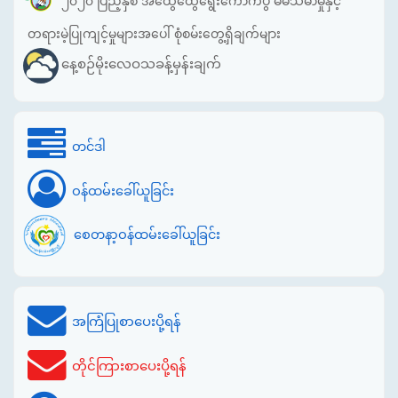
၂၀၂၀ ပြည့်နှစ် အထွေထွေရွေးကောက်ပွဲ မဲမသမာမှုနှင့်
တရားမဲ့ပြုကျင့်မှုများအပေါ် စုံစမ်းတွေ့ရှိချက်များ
နေ့စဉ်မိုးလေဝသခန့်မှန်းချက်
တင်ဒါ
ဝန်ထမ်းခေါ်ယူခြင်း
စေတနာ့ဝန်ထမ်းခေါ်ယူခြင်း
အကြံပြုစာပေးပို့ရန်
တိုင်ကြားစာပေးပို့ရန်