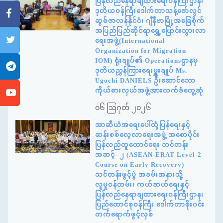
ပြန်လည်နေရာချထားရေးဝန်ကြီးဌာန၊
ဒုတိယဝန်ကြီးဒေါက်တာသန့်ဇော်လွင်
ဆွစ်ဇာလန်နိုင်ငံ၊ ဂျီနီဗာမြို့အခြေစိုက်
အပြည်ပြည်ဆိုင်ရာရွှေ့ပြောင်းသွားလာ
ရေးအဖွဲ့(International
Organization for Migration -
IOM) ရုံးချုပ်၏ Operationsဌာနမှ
ဒုတိယညွှန်ကြားရေးမှူးချုပ် Ms.
Ugochi DANIELS ဦးဆောင်သော
ကိုယ်စားလှယ်အဖွဲ့အားလက်ခံတွေ့ဆုံ
၀၆ ဩဂုတ် ၂၀၂၆
အာဆီယံအရေးပေါ်တုံ့ပြန်ရေးနှင့်
ဆန်းစစ်လေ့လာရေးအဖွဲ့ အစောပိုင်း
ပြန်လည်ထူထောင်ရေး သင်တန်း
အဆင့်- ၂ (ASEAN-ERAT Level-2
Course on Early Recovery)
သင်တန်းဖွင့်ပွဲ အခမ်းအနားသို့
လူမှုဝန်ထမ်း၊ ကယ်ဆယ်ရေးနှင့်
ပြန်လည်နေရာချထားရေးဝန်ကြီးဌာန၊
ပြည်ထောင်စုဝန်ကြီး ဒေါက်တာစိုးဝင်း
တက်ရောက်ဖွင့်လှစ်