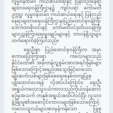
လူမှုဝန်ထမ်း၊ ကယ်ဆယ်ရေးနှင့် ပြန်လည်နေရာ
ချထားရေးဝန်ကြီးဌာန၌ ကျင်းပရာ ကော်မတီ
ဥက္ကဋ္ဌ၊ လူမှုဝန်ထမ်း၊ ကယ်ဆယ်ရေးနှင့် ပြန်လည်
နေရာချထားရေးဝန်ကြီးဌာန၊ပြည်ထောင်စုဝန်ကြီး
ဒေါက်တာစိုးဝင်းနှင့် ကော်မတီဝင်ဒုတိယဝန်ကြီး
များ၊ညွှန်ကြားရေးမှူးချုပ်များနှင့် တာဝန်ရှိသူများ
တက်ရောက်ခဲ့ကြပါသည်။
ရှေးဦးစွာ ပြည်ထောင်စုဝန်ကြီးက အမှာ
စကားပြောကြားရာ ကလေးများသည်
နိုင်ငံတော်၏ အဖိုးတန်လူ့စွမ်းအားအရင်းမြစ်များ
ဖြစ်သောကြောင့်အရည်အသွေးမြင့်မားသော
မျိုးဆက်သစ်များဖြစ်စေရေးစနစ်တကျပြုစု
ပျိုးထောင်ပေးရန် လိုအပ်ပါကြောင်း၊ ရှေးဦး
အရွယ်ကလေးသူငယ်ကာလသည်ကိုယ်ဝန်ဆောင်
စဉ်မှအသက် (၈)နှစ်အရွယ်အထိပါဝင်ပြီး လူသား
ဖွံ့ဖြိုးမှု၏အစောပိုင်းကာလများဖြစ်သောကြောင့်
ကလေးသူငယ်များအားမှန်ကန်သော ပြုစု