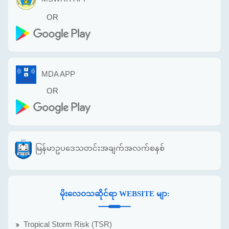
OR
MDA APP
OR
မြန်မာဥပဒေသတင်းအချက်အလက်စနစ်
မိုးလေဝသဆိုင်ရာ WEBSITE မျာ:
Tropical Storm Risk (TSR)