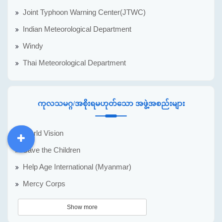
Joint Typhoon Warning Center(JTWC)
Indian Meteorological Department
Windy
Thai Meteorological Department
ကုလသမဂ္ဂ/အစိုးရမဟုတ်သော အဖွဲ့အစည်းများ
World Vision
DDM
MOS
DSW
DOR
Save the Children
Help Age International (Myanmar)
Mercy Corps
Show more