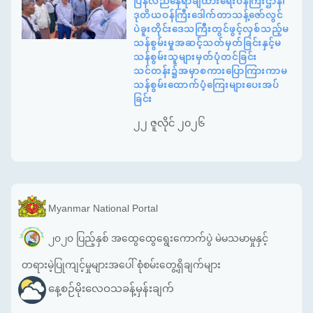
ပြန်လည်နေရာချထားရေးဝန်ကြီးဌာန၊
ဒုတိယဝန်ကြီးဒေါက်တာသန့်ဇော်လွင်
ပဲခူးတိုင်းဒေသကြီးတွင်ဖွင့်လှစ်သည့်မ
သန်စွမ်းမှုအဆင့်သတ်မှတ်ခြင်းနှင့်မ
သန်စွမ်းသူများမှတ်ပုံတင်ခြင်း
သင်တန်း၌အမှာစကားပြောကြားကာမ
သန်စွမ်းထောက်ပံ့ကြေးများပေးအပ်
ခြင်း
၂၂ ဇူလိုင် ၂၀၂၆
Myanmar National Portal
၂၀၂၀ ပြည့်နှစ် အထွေထွေရွေးကောက်ပွဲ မဲမသမာမှုနှင့်
တရားမဲ့ပြုကျင့်မှုများအပေါ် စုံစမ်းတွေ့ရှိချက်များ
နေ့စဉ်မိုးလေဝသခန့်မှန်းချက်