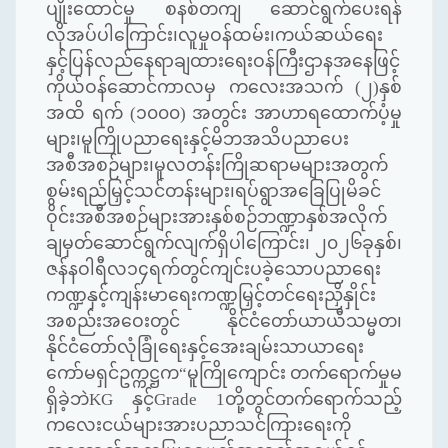
ပျိုးထောင်မှု စနစ်တကျ ဆောင်ရွက်ပေးရန်
လိုအပ်ပါကြောင်း၊လူမှုဝန်ထမ်း၊ကယ်ဆယ်ရေး
နှင့်ပြန်လည်နေရာချထားရေးဝန်ကြီးဌာနအနေဖြင့်
ကိုယ်ဝန်ဆောင်ကာလမှ ကလေးအသက် (၂)နှစ်
အထိ ရက် (၁၀၀၀) အတွင်း အာဟာရထောက်ပံ့မှု
များ၊မူကြိုပညာရေးနှင့်မိဘအသိပညာပေး
အစီအစဉ်များ၊မူလတန်းကြိုဆရာမများအတွက်
စွမ်းရည်မြှင့်သင်တန်းများ၊ရပ်ရွာအခြေပြုမိခင်
ဝိုင်းအစီအစဉ်များအားနှစ်စဉ်ဘဏ္ဍာနှစ်အလိုက်
ချမှတ်ဆောင်ရွက်လျက်ရှိပါကြောင်း၊ ၂၀၂၆ခုနှစ်၊
ဇန်နဝါရီလ၁၄ရက်တွင်ကျင်းပခဲ့သောပညာရေး
ကဏ္ဍနှင့်ကျန်းမာရေးကဏ္ဍမြှင့်တင်ရေးညှိနှိုင်း
အစည်းအဝေးတွင် နိုင်ငံတော်ယာယီသမ္မတ၊
နိုင်ငံတော်လုံခြုံရေးနှင့်အေးချမ်းသာယာရေး
ကော်မရှင်ဥက္ကဋ္ဌက
“
မူကြိုကျောင်း တက်ရောက်မှုမ
ရှိခဲ့ဘဲ
KG
နှင့်
Grade
1တို့တွင်တက်ရောက်သည့်
ကလေးငယ်များအားပညာသင်ကြားရေးကို