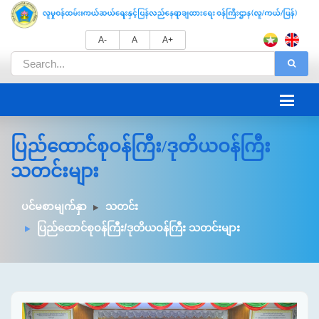
A-
A
A+
ပြည်ထောင်စုဝန်ကြီး/ဒုတိယဝန်ကြီး
သတင်းများ
ပင်မစာမျက်နှာ
သတင်း
ပြည်ထောင်စုဝန်ကြီး/ဒုတိယဝန်ကြီး သတင်းများ