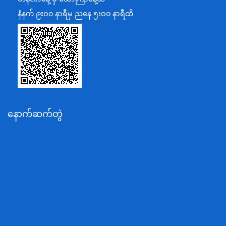
ပြန်ကြားရေးဝန်ကြီးဌာန
နံနက် ၉းဝ၀ နာရီမှ ညနေ ၅းဝ၀ နာရီထိ
သာသနာရေးနှင့် ယဉ်ကျေးမှုဝန်ကြီးဌာန
စိုက်ပျိုးရေး၊မွေးမြူရေးနှင့်ဆည်မြောင်းဝန်ကြီးဌာန
ပို့ဆောင်ရေးနှင့်ဆက်သွယ်ရေးဝန်ကြီးဌာန
သယံဇာတနှင့်ပတ်ဝန်းကျင်ထိန်းသိမ်းရေးဝန်ကြီးဌာန
လျှပ်စစ်နှင့်စွမ်းအင်ဝန်ကြီးဌာန
နောက်ဆက်တွဲ
အလုပ်သမား၊လူဝင်မှုကြီးကြပ်ရေးနှင့်ပြည်သူ့အင်အား
ဝန်ကြီးဌာန
စီးပွားရေးနှင့်ကူးသန်းရောင်းဝယ်ရေးဝန်ကြီးဌာန
ပညာရေးဝန်ကြီးဌာန
ကျန်းမာရေးနှင့်အားကစားဝန်ကြီးဌာန
ဆောက်လုပ်ရေးဝန်ကြီးဌာန
လူမူဝန်ထမ်း၊ကယ်ဆယ်ရေးနှင့်ပြန်လည်နေရာချထားရေး