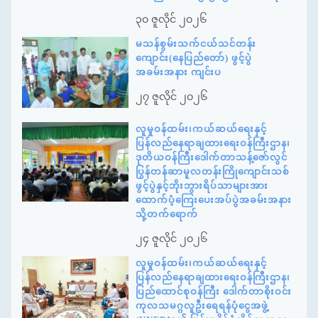
၃၀ ဇူလိုင် ၂၀၂၆
မသန်စွမ်းသက်ငယ်သင်တန်း
ကျောင်း(နေပြည်တော်) ဖွင့်ပွဲ
အခမ်းအနား ကျင်းပ
၂၇ ဇူလိုင် ၂၀၂၆
လူမှုဝန်ထမ်း၊ကယ်ဆယ်ရေးနှင့်
ပြန်လည်နေရာချထားရေးဝန်ကြီးဌာန၊
ဒုတိယဝန်ကြီးဒေါက်တာသန့်ဇော်လွင်
ပြွန်တန်ဆာမူလတန်းကြိုကျောင်းသစ်
ဖွင့်ပွဲနှင့်ဘိုးဘွားရိပ်သာများအား
ထောက်ပံ့ကြေးပေးအပ်ပွဲအခမ်းအနား
သို့တက်ရောက်
၂၄ ဇူလိုင် ၂၀၂၆
လူမှုဝန်ထမ်း၊ကယ်ဆယ်ရေးနှင့်
ပြန်လည်နေရာချထားရေးဝန်ကြီးဌာန၊
ပြည်ထောင်စုဝန်ကြီး ဒေါက်တာစိုးဝင်း
ကုလသမဂ္ဂလူဦးရေရန်ပုံငွေအဖွဲ့