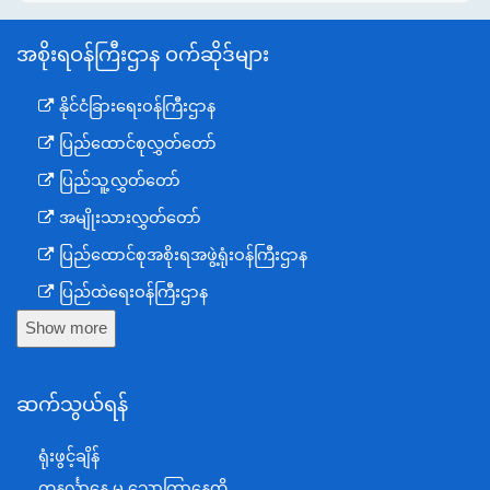
အစိုးရဝန်ကြီးဌာန ဝက်ဆိုဒ်များ
နိုင်ငံခြားရေးဝန်ကြီးဌာန
ပြည်ထောင်စုလွှတ်တော်
ပြည်သူ့လွှတ်တော်
အမျိုးသားလွှတ်တော်
ပြည်ထောင်စုအစိုးရအဖွဲ့ရုံးဝန်ကြီးဌာန
ပြည်ထဲရေးဝန်ကြီးဌာန
Show more
ကာကွယ်ရေးဝန်ကြီးဌာန
နယ်စပ်ရေးရာဝန်ကြီးဌာန
ဆက်သွယ်ရန်
စီမံကိန်း၊ဘဏ္ဍာရေးနှင့်စက်မှုဝန်ကြီးဌာန
ရင်းနှီးမြှုပ်နှံမှုနှင့် နိုင်ငံခြားစီးပွားဆက်သွယ်ရေးဝန်ကြီးဌာန
ရုံးဖွင့်ချိန်
အပြည်ပြည်ဆိုင်ရာပူးပေါင်းဆောင်ရွက်ရေးဝန်ကြီးဌာန
တနင်္လာနေ့ မှ သောကြာနေ့ထိ