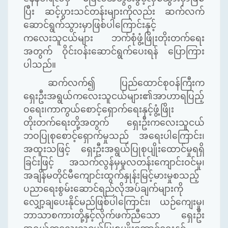
ပြီး ဆင့်ပွားသင်တန်းများကိုလည်း ဆက်လက်
ဆောင်ရွက်သွားမှာဖြစ်ပါကြောင်းနှင့်
ကလေးသူငယ်များ ဘက်စုံဖွံ့ဖြိုးတိုးတက်ရေး
အတွက် ဝိုင်းဝန်းဆောင်ရွက်ပေးရန် ပြောကြား
ပါသည်။
ဆက်လက်၍ ပြည်ထောင်စုဝန်ကြီးက
ရှေးဦးအရွယ်ကလေးသူငယ်များ၏အာဟာရပြည့်
ဝရေး၊ကာကွယ်စောင့်ရှောက်ရေးနှင့်ဖွံ့ဖြိုး
တိုးတက်ရေးတို့အတွက် ရှေးဦးကလေးသူငယ်
ဘဝပြုစုစောင့်ရှောက်မှုသည် အရေးပါကြောင်း၊
အထူးသဖြင့် ရှေးဦးအရွယ်ပြုစုပျိုးထောင်မှုရရှိ
ခြင်းဖြင့် အသက်လွန်မှမူလတန်းကျောင်းဝင်မှု၊
အချိန်မတိုင်မီကျောင်းထွက်နှုန်းမြင့်မားမှုစသည့်
ပညာရေးစွမ်းဆောင်ရည်လိုအပ်ချက်များကို
လျှော့ချပေးနိုင်မည်ဖြစ်ပါကြောင်း၊ ယဉ်ကျေးမှု၊
ဘာသာစကားတို့နှင့်လိုက်ဖက်ညီသော ရှေးဦး