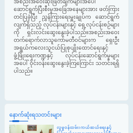
အစည်းအဝေးဆုံးဖြတ်ချက်များအပေါ်
ဆောင်ရွက်ပြီးစီးမှုအခြေအနေများအား ဖတ်ကြား
တင်ပြခဲ့ပြီး ညွှန်ကြားရေးမှူးချုပ်က ဆောင်ရွက်
လျက်ရှိသည့် လုပ်ငန်းများနှင့် ရှေ့လုပ်ငန်းစဉ်များ
ကို ရှင်းလင်းဆွေးနွေးခဲ့ပါသည်။အစည်းအဝေး
တက်ရောက်လာသူကော်မတီဝင်များက ရှေးဦး
အရွယ်ကလေးသူငယ်ပြုစုပျိုးထောင်ရေးနှင့်
ဖွံ့ဖြိုးရေးကဏ္ဍနှင့် လုပ်ငန်းဆောင်ရွက်မှုများ
အပေါ် ဝိုင်းဝန်းဆွေးနွေးခဲ့ကြကြောင်း သတင်းရရှိ
ပါသည်။
နောက်ဆုံးရသတင်းများ
လူမှုဝန်ထမ်း၊ကယ်ဆယ်ရေးနှင့်