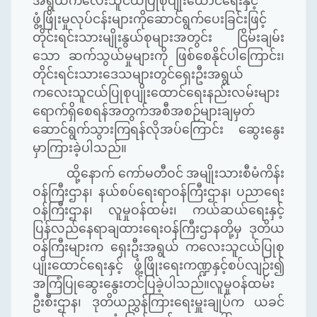
အရွယ်ကလေးသူငယ်ပြုစုပျိုးထောင်ရေးနှင့်
ဖွံ့ဖြိုးမှုလုပ်ငန်းများကိုဆောင်ရွက်ပေးခြင်းဖြင့်
တိုင်းရင်းသားမျိုးနွယ်စုများအတွင်း ငြိမ်းချမ်း
သော ဆက်သွယ်မှုများကို ဖြစ်စေနိုင်ပါကြောင်း၊
တိုင်းရင်းသားဒေသများတွင်ရှေးဦးအရွယ်
ကလေးသူငယ်ပြုစုပျိုးထောင်ရေးနည်းလမ်းများ
ရောက်ရှိစေရန်အတွက်အစီအစဉ်များချမှတ်
ဆောင်ရွက်သွားကြရန်လိုအပ်ကြောင်း ဆွေးနွေး
မှာကြားခဲ့ပါသည်။
ထို့နောက် ကော်မတီဝင် အမျိုးသားစီမံကိန်း
ဝန်ကြီးဌာန၊ နယ်စပ်ရေးရာဝန်ကြီးဌာန၊ ပညာရေး
ဝန်ကြီးဌာန၊ လူမှုဝန်ထမ်း၊ ကယ်ဆယ်ရေးနှင့်
ပြန်လည်နေရာချထားရေးဝန်ကြီးဌာနတို့မှ ဒုတိယ
ဝန်ကြီးများက ရှေးဦးအရွယ် ကလေးသူငယ်ပြုစု
ပျိုးထောင်ရေးနှင့် ဖွံ့ဖြိုးရေးကဏ္ဍနှင့်စပ်လျဉ်း၍
အကြံပြုဆွေးနွေးတင်ပြခဲ့ပါသည်။လူမှုဝန်ထမ်း
ဦးစီးဌာန၊ ဒုတိယညွှန်ကြားရေးမှူးချုပ်က ယခင်