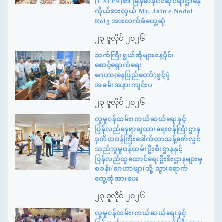
(UNFPA)၏ မြန်မာနိုင်ငံဆိုင်ရာဌာနေ
ကိုယ်စားလှယ် Mr. Jaime Nadal
Roig အားလက်ခံတွေ့ဆုံ
၂၃ ဇူလိုင် ၂၀၂၆
သက်ကြီးရွယ်အိုများနေ့ပိုင်း
စောင့်ရှောက်ရေး
ဂေဟာ(နေပြည်တော်)ဖွင့်ပွဲ
အခမ်းအနားကျင်းပ
၂၃ ဇူလိုင် ၂၀၂၆
လူမှုဝန်ထမ်း၊ကယ်ဆယ်ရေးနှင့်
ပြန်လည်နေရာချထားရေးဝန်ကြီးဌာန
ဒုတိယဝန်ကြီးဒေါက်တာသန့်ဇော်လွင်
သည်လူမှုဝန်ထမ်းဦးစီးဌာနနှင့်
ပြန်လည်ထူထောင်ရေးဦးစီးဌာနများမှ
စခန်း/ဂေဟာများသို့ သွားရောက်
တွေ့ဆုံအားပေး
၂၃ ဇူလိုင် ၂၀၂၆
လူမှုဝန်ထမ်း၊ကယ်ဆယ်ရေးနှင့်