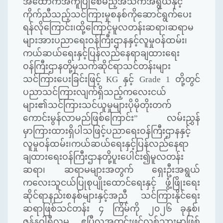
အထောက်အကူပြုစေမည့်အသက်အရွယ်နှင့်
ကိုက်ညီသည့်သင်ကြားမှုစနစ်ကိုဆောင်ရွက်ပေး
ရန်လိုကြောင်း၊ထို့ကြောင့်မူလတန်းဆရာ၊ဆရာမ
များအားပညာရေးဝန်ကြီးဌာနနှင့်လူမှုဝန်ထမ်း၊
ကယ်ဆယ်ရေးနှင့်ပြန်လည်နေရာချထားရေး
ဝန်ကြီးဌာနတို့မှသက်ဆိုင်ရာသင်တန်းများ
သင်ကြားပေးခြင်းဖြင့်
KG
နှင့်
Grade
1 တို့တွင်
ပညာသင်ကြားလျက်ရှိသည့်ကလေးငယ်
များ၏သင်ကြားသင်ယူမှုများပိုမိုတိုးတက်
ကောင်းမွန်လာမည်ဖြစ်ကြောင်း
”
လမ်းညွှန်
မှာကြားထားရှိပါသဖြင့်ပညာရေးဝန်ကြီးဌာနနှင့်
လူမှုဝန်ထမ်း၊ကယ်ဆယ်ရေးနှင့်ပြန်လည်နေရာ
ချထားရေးဝန်ကြီးဌာနတို့ပူးပေါင်း၍မူလတန်း
ဆရာ၊ ဆရာမများအတွက် ရှေးဦးအရွယ်
ကလေးသူငယ်ပြုစုပျိုးထောင်ရေးနှင့် ဖွံ့ဖြိုးရေး
ဆိုင်ရာနည်းစနစ်များနှင့်အညီ သင်ကြားနိုင်ရေး
ဆရာဖြစ်သင်တန်း ၄ ကြိမ်ကို ၂၀၂၆ ခုနှစ်၊
ဇန်နဝါရီလမှ ဧပြီလအတွင်းဖွင့်လှစ်သွားမှာဖြစ်