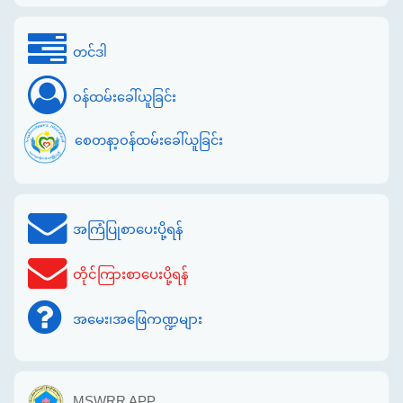
တင်ဒါ
ဝန်ထမ်းခေါ်ယူခြင်း
စေတနာ့ဝန်ထမ်းခေါ်ယူခြင်း
အကြံပြုစာပေးပို့ရန်
တိုင်ကြားစာပေးပို့ရန်
အမေး၊အဖြေကဏ္ဍများ
MSWRR APP