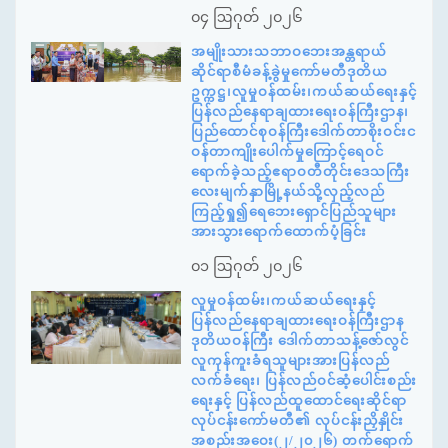
၀၄ ဩဂုတ် ၂၀၂၆
အမျိုးသားသဘာဝဘေးအန္တရာယ်
ဆိုင်ရာစီမံခန့်ခွဲမှုကော်မတီဒုတိယ
ဥက္ကဋ္ဌ၊လူမှုဝန်ထမ်း၊ကယ်ဆယ်ရေးနှင့်
ပြန်လည်နေရာချထားရေးဝန်ကြီးဌာန၊
ပြည်ထောင်စုဝန်ကြီးဒေါက်တာစိုးဝင်းင
ဝန်တာကျိုးပေါက်မှုကြောင့်ရေဝင်
ရောက်ခဲ့သည့်ဧရာဝတီတိုင်းဒေသကြီး
လေးမျက်နှာမြို့နယ်သို့လှည့်လည်
ကြည့်ရှု၍ရေဘေးရှောင်ပြည်သူများ
အားသွားရောက်ထောက်ပံ့ခြင်း
၀၁ ဩဂုတ် ၂၀၂၆
လူမှုဝန်ထမ်း၊ကယ်ဆယ်ရေးနှင့်
ပြန်လည်နေရာချထားရေးဝန်ကြီးဌာန
ဒုတိယဝန်ကြီး ဒေါက်တာသန့်ဇော်လွင်
လူကုန်ကူးခံရသူများအားပြန်လည်
လက်ခံရေး၊ ပြန်လည်ဝင်ဆံ့ပေါင်းစည်း
ရေးနှင့် ပြန်လည်ထူထောင်ရေးဆိုင်ရာ
လုပ်ငန်းကော်မတီ၏ လုပ်ငန်းညှိနှိုင်း
အစည်းအဝေး(၂/၂၀၂၆) တက်ရောက်