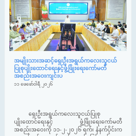
အမျိုးသားအဆင့်ရှေးဦးအရွယ်ကလေးသူငယ်
ပြုစုပျိုးထောင်ရေးနှင့်ဖွံ့ဖြိုးရေးကော်မတီ
အစည်းအဝေးကျင်းပ
၁၁ ဖေဖော်ဝါရီ ၂၀၂၆
ရှေးဦးအရွယ်ကလေးသူငယ်ပြုစု
ပျိုးထောင်ရေးနှင့် ဖွံ့ဖြိုးရေးကော်မတီ
အစည်းအဝေးကို ၁၁-၂-၂၀၂၆ ရက်၊ နံနက်ပိုင်းက