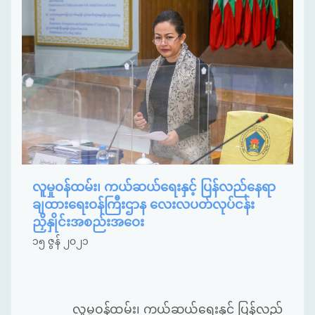
လူမှုဝန်ထမ်း၊ ကယ်ဆယ်ရေးနှင့် ပြန်လည်နေရာ
ချထားရေးဝန်ကြီးဌာန လေးလပတ်လုပ်ငန်း
ညှိနှိုင်းအစည်းအဝေး
၁၅ ဇွန် ၂၀၂၁
လူမှုဝန်ထမ်း၊ ကယ်ဆယ်ရေးနှင့် ပြန်လည်