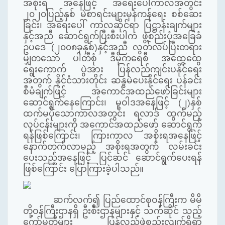
အစိုးရ အနေဖြင့် အရေးပေါ်ကာလအတွင်း
၂၀၂၀ပြည့်နှစ် မဲစာရင်းများမှန်ကန်ရေး စစ်ဆေး
ခြင်း၊
အရေးပေါ် ကာလဆိုင်ရာ ပြဋ္ဌာန်းချက်များ
နှင့်အညီ ဆောင်ရွက်ပြီးစီးပါက ဖွဲ့စည်းပုံအခြေခံ
ဥပဒေ (၂၀၀၈ခုနှစ်)နှင့်အညီ လွတ်လပ်ပြီးတရား
မျှတသော ပါတီစုံ ဒီမိုကရေစီ အထွေထွေ
ရွေးကောက် ပွဲအား ပြန်လည်ကျင်းပနိုင်ရေး
အတွက်
နိုင်ငံသားတိုင်း ဆန္ဒမဲပေးနိုင်ရေး ပန်ခင်း
စီမံချက်ဖြင့်
အကောင်အထည်ဖော်ခြင်းများ
ဆောင်ရွက်နေကြောင်း၊ မူဝါဒအနေဖြင့် (၂)နှစ်
ထက်မပိုသောကာလအတွင်း ရလာဒ် ထွက်မည့်
လုပ်ငန်းများကို အကောင်အထည်ဖော် ဆောင်ရွက်
ရန်ဖြစ်ကြောင်း၊ ကြားကာလ အစိုးရအနေဖြင့်
နောက်တက်လာမည့် အစိုးရအတွက် လမ်းခင်း
ပေးသည့်အနေဖြင့် ပြင်ဆင် ဆောင်ရွက်ပေးရန်
ဖြစ်ကြောင်း ပြောကြားခဲ့ပါသည်။
ဆက်လက်၍ ပြည်ထောင်စုဝန်ကြီးက မိမိ
တို့ဝန်ကြီးဌာနရှိ ဦးစီးဌာနများနှင့် သက်ဆိုင် သည့်
ကော်မတီများ ပြန်လည်ဖွဲ့စည်းလျက်ရှိရာ