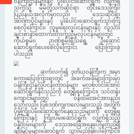
ဝန်ကြီးဌာနများနှင့် ပူးပေါင်းဆောင်ရွက် လျက်ရှိ
သကဲ့သို့ မိမိတို့သက်ဆိုင်ရာ တိုင်းဒေသကြီး/
ပြည်နယ်အလိုက်မှာလည်း ဒေသဆိုင်ရာ
အာဏာပိုင်များနှင့် ပူးပေါင်းဆောင်ရွက်သွားကြ
စေလိုကြောင်း၊ လူမှုရေးလုပ်ငန်းများနှင့် လူသား
ချင်းစာနာထောက်ထားကူညီမှုလုပ်ငန်းများတွင်
ကိုယ်စွမ်း၊ ဉာဏ်စွမ်းရှိသရွေ့ ဦးဆောင်
ဆောင်ရွက်ပေးစေလိုကြောင်း ပြောကြားခဲ့
ပါသည်။
ဆက်လက်၍
ဒုတိယဝန်ကြီးက အမှာ
စကားပြောကြား
ရာတွင် အခက်အခဲများကြားမှာ
ဝန်ကြီးဌာနလုပ်ငန်းတာဝန်များ မလစ်ဟင်းအောင်
ဆောင်ရွက်နိုင်သည်ကို တွေ့ရှိရကြောင်း၊ သင်တန်း
ကျောင်းများတွင် ဝန်ထမ်းအင်အားနည်း
သော်လည်း ပြစ်ဒဏ်ကျကလေးများသည့် အတွက်
ပိုမိုကြိုးပမ်းဆောင်ရွက်နေရသည်များကို တွေ့ရှိရ
ကြောင်းနှင့် ကြိုးပမ်းဆောင်ရွက် လျှက်ရှိသည့်
ဝန်ထမ်းများကို ဒေသအခြေအနေပေါ်မူတည်၍
ချီးမြှင့်မှုများဆောင်ရွက် သွားမည်ဖြစ်ပါကြောင်း၊