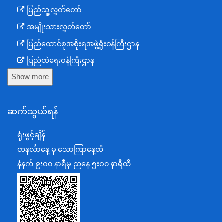
ပြည်သူ့လွှတ်တော်
အမျိုးသားလွှတ်တော်
ပြည်ထောင်စုအစိုးရအဖွဲ့ရုံးဝန်ကြီးဌာန
ပြည်ထဲရေးဝန်ကြီးဌာန
Show more
ကာကွယ်ရေးဝန်ကြီးဌာန
နယ်စပ်ရေးရာဝန်ကြီးဌာန
ဆက်သွယ်ရန်
စီမံကိန်း၊ဘဏ္ဍာရေးနှင့်စက်မှုဝန်ကြီးဌာန
ရင်းနှီးမြှုပ်နှံမှုနှင့် နိုင်ငံခြားစီးပွားဆက်သွယ်ရေးဝန်ကြီးဌာန
ရုံးဖွင့်ချိန်
အပြည်ပြည်ဆိုင်ရာပူးပေါင်းဆောင်ရွက်ရေးဝန်ကြီးဌာန
တနင်္လာနေ့ မှ သောကြာနေ့ထိ
ပြန်ကြားရေးဝန်ကြီးဌာန
နံနက် ၉းဝ၀ နာရီမှ ညနေ ၅းဝ၀ နာရီထိ
သာသနာရေးနှင့် ယဉ်ကျေးမှုဝန်ကြီးဌာန
စိုက်ပျိုးရေး၊မွေးမြူရေးနှင့်ဆည်မြောင်းဝန်ကြီးဌာန
ပို့ဆောင်ရေးနှင့်ဆက်သွယ်ရေးဝန်ကြီးဌာန