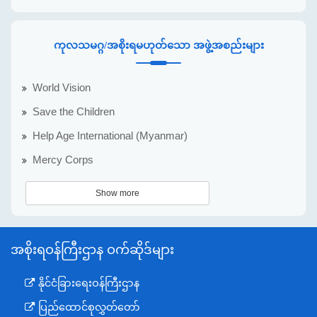
ကုလသမဂ္ဂ/အစိုးရမဟုတ်သော အဖွဲ့အစည်းများ
World Vision
Save the Children
Help Age International (Myanmar)
Mercy Corps
Show more
အစိုးရဝန်ကြီးဌာန ဝက်ဆိုဒ်များ
နိုင်ငံခြားရေးဝန်ကြီးဌာန
ပြည်ထောင်စုလွှတ်တော်