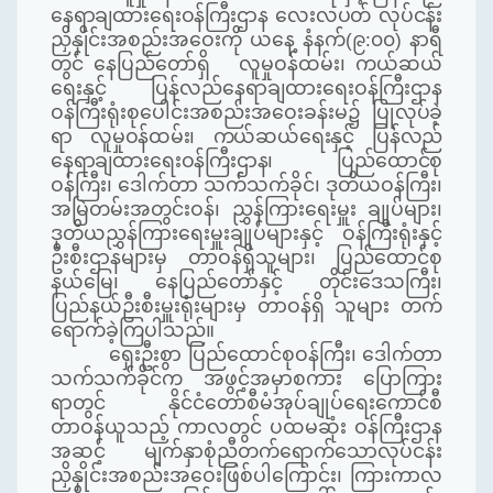
နေရာချထားရေးဝန်ကြီးဌာန လေးလပတ် လုပ်ငန်း
ညှိနှိုင်း
အစည်းအဝေးကို ယနေ့
နံနက်
(
၉:
၀၀) နာရီ
တွင် နေပြည်တော်ရှိ လူမှုဝန်ထမ်း၊
ကယ်ဆယ်
ရေးနှင့်
ပြန်လည်နေရာချထားရေးဝန်ကြီးဌာန
ဝန်ကြီးရုံးစုပေါင်းအစည်းအဝေးခန်းမ၌
ပြုလုပ်ခဲ့
ရာ လူမှုဝန်ထမ်း၊ ကယ်ဆယ်ရေးနှင့် ပြန်လည်
နေရာချထားရေးဝန်ကြီးဌာန၊ ပြည်ထောင်စု
ဝန်ကြီး၊ ဒေါက်တာ သက်သက်ခိုင်၊ ဒုတိယဝန်ကြီး၊
အမြဲတမ်းအတွင်းဝန်၊ ညွှန်ကြားရေးမှူး ချုပ်များ၊
ဒုတိယညွှန်ကြားရေးမှူးချုပ်များနှင့် ဝန်ကြီးရုံးနှင့်
ဦးစီးဌာနများမှ တာဝန်ရှိသူများ၊ ပြည်ထောင်စု
နယ်မြေ၊ နေပြည်တော်နှင့် တိုင်းဒေသကြီး၊
ပြည်နယ်ဦးစီးမှူးရုံးများမှ တာဝန်ရှိ သူများ တက်
ရောက်ခဲ့ကြပါသည်။
ရှေးဦးစွာ ပြည်ထောင်စုဝန်ကြီး၊ ဒေါက်တာ
သက်သက်ခိုင်က အဖွင့်အမှာစကား ပြောကြား
ရာတွင် နိုင်ငံတော်စီမံအုပ်ချုပ်ရေးကောင်စီ
တာဝန်ယူသည့် ကာလတွင် ပထမဆုံး ဝန်ကြီးဌာန
အဆင့် မျက်နှာစုံညီတက်ရောက်သောလုပ်ငန်း
ညှိနှိုင်းအစည်းအဝေးဖြစ်ပါကြောင်း၊ ကြားကာလ