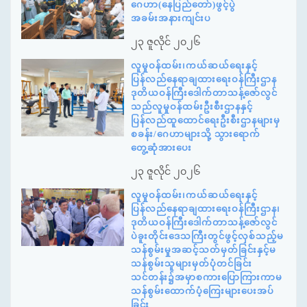
ဂေဟာ(နေပြည်တော်)ဖွင့်ပွဲ
အခမ်းအနားကျင်းပ
၂၃ ဇူလိုင် ၂၀၂၆
လူမှုဝန်ထမ်း၊ကယ်ဆယ်ရေးနှင့်
ပြန်လည်နေရာချထားရေးဝန်ကြီးဌာန
ဒုတိယဝန်ကြီးဒေါက်တာသန့်ဇော်လွင်
သည်လူမှုဝန်ထမ်းဦးစီးဌာနနှင့်
ပြန်လည်ထူထောင်ရေးဦးစီးဌာနများမှ
စခန်း/ဂေဟာများသို့ သွားရောက်
တွေ့ဆုံအားပေး
၂၃ ဇူလိုင် ၂၀၂၆
လူမှုဝန်ထမ်း၊ကယ်ဆယ်ရေးနှင့်
ပြန်လည်နေရာချထားရေးဝန်ကြီးဌာန၊
ဒုတိယဝန်ကြီးဒေါက်တာသန့်ဇော်လွင်
ပဲခူးတိုင်းဒေသကြီးတွင်ဖွင့်လှစ်သည့်မ
သန်စွမ်းမှုအဆင့်သတ်မှတ်ခြင်းနှင့်မ
သန်စွမ်းသူများမှတ်ပုံတင်ခြင်း
သင်တန်း၌အမှာစကားပြောကြားကာမ
သန်စွမ်းထောက်ပံ့ကြေးများပေးအပ်
ခြင်း