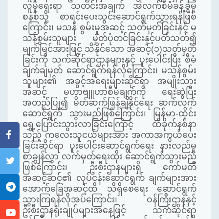
လူမှုရေးရာ သတင်းအချက် အလက်စီမံခန့်ခွဲမှု
စနစ်သို့ စာရင်းပေးသွင်းဆောင်ရွက်သွားရန်ဖြစ်
ကြောင်း၊ မသန် စွမ်းမှုအဆင့် သတ်မှတ်ခြင်းနှင့် မ
သန်စွမ်းသူများ မှတ်ပုံတင်ခြင်းနှင့်ပတ်သတ်၍
မျက်မြင်အားဖြင့် သိနိုင်သော အဆင့်(၁)သတ်မှတ်
ခြင်းကို သက်ဆိုင်ရာဌာနများနှင့် ပူးပေါင်းပြီး စီမံ
ချက်ချမှတ် ဆောင်ရွက်ရန်လိုကြောင်း၊ မသန်စွမ်း
သူများ၏ အခွင့်အရေးများဆိုင်ရာ အမျိုးသား
အဆင့် မဟာဗျူဟာစီမံချက်ကို ရေးဆွဲပြီး
အတည်ပြု၍ မိတ်ဆက်ဖြန့်ချိနိုင်ရေး ဆက်လက်
ဆောင်ရွက် သွားမည်ဖြစ်ကြောင်း၊ မြန်မာ-ထိုင်း
ရွှေ့ပြောင်းသွားလာခြင်းကြောင့် ထိခိုက်နစ်နာ
သည့် ကလေးသူငယ်များအား အကာအကွယ်ပေး
ခြင်းဆိုင်ရာ ပူးပေါင်းဆောင်ရွက်ရေး နားလည်မှု
စာချွန်လွှာ လက်မှတ်ရေးထိုး ဆောင်ရွက်သွားမည်
ဖြစ်ကြောင်း၊ ဦးစီးဌာနများရှိ ကော်မတီ
အဆင့်ဆင့်၏ လုပ်ငန်းဆောင်ရွက် ချက်များအား
အောက်ခြေအဆင့်ထိ သိရှိစေရေး ဆောင်ရွက်
သွားကြရန်လိုအပ်ကြောင်း၊ ဝန်ကြီးဌာနနှင့်
ဦးစီးဌာနရုံးချုပ်များအနေဖြင့် သက်ဆိုင်ရာ