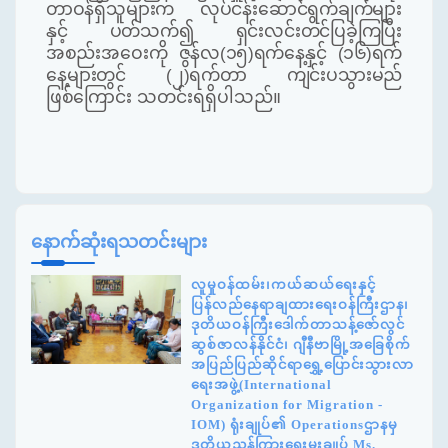
တာဝန်ရှိသူများက လုပ်ငန်းဆောင်ရွက်ချက်များ
နှင့် ပတ်သက်၍ ရှင်းလင်းတင်ပြခဲ့ကြပြီး
အစည်းအဝေးကို ဇွန်လ(၁၅)ရက်နေ့နှင့် (၁၆)ရက်
နေ့များတွင် (၂)ရက်တာ ကျင်းပသွားမည်
ဖြစ်ကြောင်း
သတင်းရရှိပါသည်။
နောက်ဆုံးရသတင်းများ
လူမှုဝန်ထမ်း၊ကယ်ဆယ်ရေးနှင့်
ပြန်လည်နေရာချထားရေးဝန်ကြီးဌာန၊
ဒုတိယဝန်ကြီးဒေါက်တာသန့်ဇော်လွင်
ဆွစ်ဇာလန်နိုင်ငံ၊ ဂျီနီဗာမြို့အခြေစိုက်
အပြည်ပြည်ဆိုင်ရာရွှေ့ပြောင်းသွားလာ
ရေးအဖွဲ့(International
Organization for Migration -
IOM) ရုံးချုပ်၏ Operationsဌာနမှ
ဒုတိယညွှန်ကြားရေးမှူးချုပ် Ms.