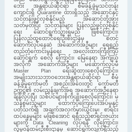
ဘေး အန္တရာယ်ဆိုင်ရာ စီမံခန့်ခွဲမှုသင်တန်း
ကျောင်းရှိ Quarantine ထားရှိသည့် အဆောင်နှင့်
သင်တန်းဖွင့်လှစ်နိုင်မည့် အဆောင်တို့အား
သတ်မှတ်ပြီး သင်တန်းများ ပြန်လည်ဖွင့်လှစ်နိုင်
ရေး ဆောင်ရွက်သွားရမည် ဖြစ်ကြောင်း၊
ပြန်လည်ထူထောင်ရေးဦးစီးဌာနမှ စတင်
ဆောက်လုပ်နေဆဲ အဆောက်အဦများ ရေရှည်
တည်တံ့ကောင်းမွန်ရေး အလေးထားကြီးကြပ်
ဆောင်ရွက် စေလို ကြောင်း၊ မြေနေရာ အကျယ်
အလိုက် အဆောက်အဦများ မဆောက်လုပ်မီ
Master Plan ရေးဆွဲထားစေလိုကြောင်း၊
အမျိုးသားသဘာဝဘေးအန္တရာယ်ဆိုင်ရာ စီမံ
ခန့်ခွဲမှုကော်မတီ အစည်းအဝေးတွင် ကော်မတီ
ဥက္ကဋ္ဌ၏ လမ်းညွှန်ချက်အရ အဆောက်အဦနေရာ
ချန်လှပ်ပြီး သစ်ပင်များစိုက်ပျိုးစေလိုကြောင်း၊ မ
သန်စွမ်းသူများ ထောက်ပံ့ကြေးပေးအပ်မှုနှင့်
ပတ်သက်၍ အချက်အလက်မှားယွင်းမှု၊ စာရင်း
ထပ်နေမှုများ မဖြစ်အောင် ရရှိသည့်စာရင်းဇယား
များကို Data Cleaning လုပ်ရန် လိုကြောင်း၊
လူမှုဝန်ထမ်းဦးစီးဌာနမှ ဆောင်ရွက်လျက်ရှိသည့်