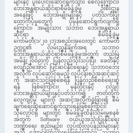
များနှင့် ပူးပေါင်း‌ဆောင်ရွက်သွား စေလိုကြောင်း၊
ဘေးအန္တရာယ်ဆိုင်ရာစီမံခန့်ခွဲမှု ဦးစီးဌာန
အနေဖြင့် ဘေးအမျိုးမျိုးနှင့် ပတ်သက်ပြီး
ထောက်ပံ့မှုတွေကို ပုံမှန်ဆောင်ရွက်လျက်ရှိ
ကြောင်း၊ အမျိုးသား သဘာဝ ဘေးအန္တရာယ်
ဆိုင်ရာ စီမံခန့်ခွဲမှု
ကော်မတီ(၁/၂၀၂၁)အစည်းအဝေးတွင် ကော်မတီ
ဥက္ကဋ္ဌ၏ လမ်းညွှန်ချက်အရ သဘာဝ
ဘေးအန္တရာယ်ဆိုင်ရာစီမံခန့်ခွဲမှုအတွက် တည်မြဲ
အမိန့်(၂၀၀၉)ကို ပြန်လည်သုံးသပ်ပြီး ခေတ်နှင့်
လျော်ညီအောင် ပြင်ဆင်နိုင်ရေးနှင့် သဘာဝဘေး
အလိုက် လုပ်ဆောင်ရမည့် လုပ်ငန်းစဉ်အဆင့်ဆင့်
ကို အဆင်သင့်ဖြစ်စေရန် ပြန်လည်စိစစ်ရေးဆွဲ
ရန် ဖြစ်ကြောင်း၊ မုန်တိုင်းနှင့် ငလျင်
ဘေးအန္တရာယ်များနှင့်ပတ်သက်၍ ဇာတ်တိုက်
လေ့ကျင့်မှု များကို အဆင့်အလိုက်ခွဲခြား၍ စီမံ
ချက်ရေးဆွဲဆောင်ရွက်သွားရန်ဖြစ်ကြောင်း၊
သိုလှောင်ရုံ များတွင် စီမံခန့်ခွဲထိန်းသိမ်းမှုစနစ်
အတွက် Software ဝယ်ယူအသုံးပြုနိုင်ရေး
ဘဏ္ဍာရေး စည်းမျဉ်း၊ လုပ်ထုံးလုပ်နည်းများနှင့်
အညီ ဆောင်ရွက်သွားရန်ဖြစ်ကြောင်း၊ သဘာဝ