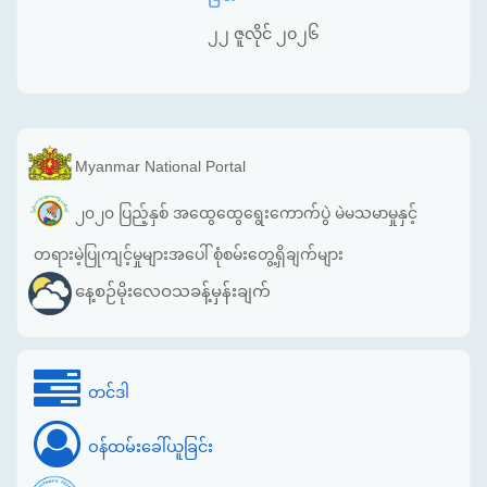
၂၂ ဇူလိုင် ၂၀၂၆
Myanmar National Portal
၂၀၂၀ ပြည့်နှစ် အထွေထွေရွေးကောက်ပွဲ မဲမသမာမှုနှင့်
တရားမဲ့ပြုကျင့်မှုများအပေါ် စုံစမ်းတွေ့ရှိချက်များ
နေ့စဉ်မိုးလေဝသခန့်မှန်းချက်
တင်ဒါ
ဝန်ထမ်းခေါ်ယူခြင်း