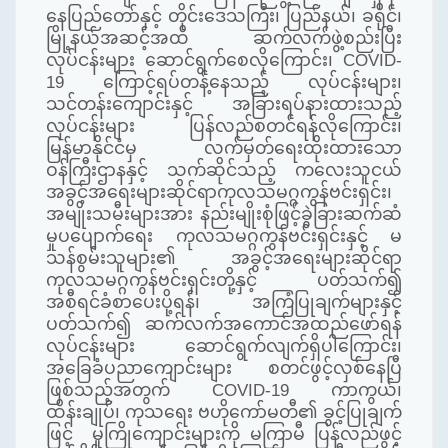
နေပြည်တော်နှင့် တိုင်းဒေသကြီး၊ ပြည်နယ်၊ ခရိုင်၊
မြို့နယ်အဆင့်အထိ ဆက်လက်ဖွဲ့စည်းပြီး
လုပ်ငန်းများ ဆောင်ရွက်စေလိုကြောင်း၊ COVID-
19 ကြောင့်ရပ်တန့်နေသည့် လုပ်ငန်းများ၊
သင်တန်းကျောင်းနှင့် အခြားရပ်နားထားသည့်
လုပ်ငန်းများ ပြန်လည်စတင်ရန်လိုကြောင်း၊
မြန်မာနိုင်ငံမှ လက်မှတ်ရေးထိုးထားသော
ဝန်ကြီးဌာနနှင့် သက်ဆိုင်သည့် ကလေးသူငယ်
အခွင့်အရေးများဆိုင်ရာကုလသမဂ္ဂကွန်ဗင်းရှင်း၊
အမျိုးသမီးများအား နည်းမျိုးစုံဖြင့်ခွဲခြားဆက်ဆံ
မှုပပျောက်ရေး ကုလသမဂ္ဂကွန်ဗင်းရှင်းနှင့် မ
သန်စွမ်းသူများ၏ အခွင့်အရေးများဆိုင်ရာ
ကုလသမဂ္ဂကွန်ဗင်းရှင်းတို့နှင့် ပတ်သက်၍
အစီရင်ခံစာပေးပို့ရန်၊ အကြံပြုချက်များနှင့်
ပတ်သက်၍ ဆက်လက်အကောင်အထည်ဖော်ရန်
လုပ်ငန်းများ ဆောင်ရွက်လျက်ရှိပါကြောင်း၊
အခြေခံပညာကျောင်းများ စတင်ဖွင့်လှစ်နေပြီ
ဖြစ်သည့်အတွက် COVID-19 ကာကွယ်၊
ထိန်းချုပ်၊ ကုသရေး ဗဟိုကော်မတီ၏ ခွင့်ပြုချက်
ဖြင့် မူကြိုကျောင်းများကို မကြာမီ ပြန်လည်ဖွင့်