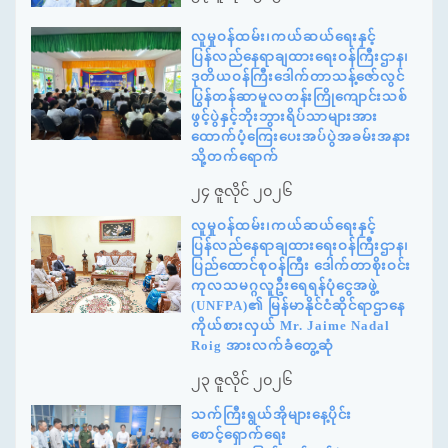
လူမှုဝန်ထမ်း၊ကယ်ဆယ်ရေးနှင့်
ပြန်လည်နေရာချထားရေးဝန်ကြီးဌာန၊
ဒုတိယဝန်ကြီးဒေါက်တာသန့်ဇော်လွင်
ပြွန်တန်ဆာမူလတန်းကြိုကျောင်းသစ်
ဖွင့်ပွဲနှင့်ဘိုးဘွားရိပ်သာများအား
ထောက်ပံ့ကြေးပေးအပ်ပွဲအခမ်းအနား
သို့တက်ရောက်
၂၄ ဇူလိုင် ၂၀၂၆
လူမှုဝန်ထမ်း၊ကယ်ဆယ်ရေးနှင့်
ပြန်လည်နေရာချထားရေးဝန်ကြီးဌာန၊
ပြည်ထောင်စုဝန်ကြီး ဒေါက်တာစိုးဝင်း
ကုလသမဂ္ဂလူဦးရေရန်ပုံငွေအဖွဲ့
(UNFPA)၏ မြန်မာနိုင်ငံဆိုင်ရာဌာနေ
ကိုယ်စားလှယ် Mr. Jaime Nadal
Roig အားလက်ခံတွေ့ဆုံ
၂၃ ဇူလိုင် ၂၀၂၆
သက်ကြီးရွယ်အိုများနေ့ပိုင်း
စောင့်ရှောက်ရေး