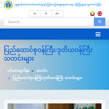
A-
A
A+
ပြည်ထောင်စုဝန်ကြီး/ဒုတိယဝန်ကြီး
သတင်းများ
ပင်မစာမျက်နှာ
သတင်း
ပြည်ထောင်စုဝန်ကြီး/ဒုတိယဝန်ကြီး သတင်းများ