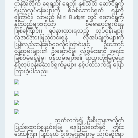
ဌာနအလိုက် ရေရှည်၊ ရေတို၊ နှစ်လတ် ဆောင်ရွက်
ရမည့်လုပ်ငန်းများကို စိစစ်ဆောင်ရွက် ရန်လို
ကြောင်း၊ လာမည့် Mini Budget တွင် ဆောင်ရွက်
နိုင်သည်များကိုသာ စီမံဆောင်ရွက်ရန်
ဖြစ်ကြောင်း၊ ရပ်နားထားရသည့် လုပ်ငန်းများ၊
လူအင်အားဖြည့်တင်းရန် လိုအပ်ချက်များကို
ပြန်လည်ဆန်းစစ်စေလိုကြောင်းနှင့် ဦးဆောင်
ဝန်ထမ်းများ၏ ဦးဆောင်မှု၊ လူ့စွမ်းအား အရင်း
မြစ်စီမံခန့်ခွဲမှု၊ ဝန်ထမ်းများ၏ ရာထူးတိုးမြှင့်ရေး
နှင့်လုပ်ငန်းဆောင်ရွက်မှုများ နှင့်ပတ်သက်၍ ပြော
ကြား
ခဲ့ပါသည်။
ဆက်လက်၍ ဦးစီးဌာနအလိုက်
ပြည်ထောင်စုနယ်မြေ၊ နေပြည်တော်နှင့် တိုင်း
ဒေသကြီး၊ ပြည်နယ် ဦးစီးမှူးရုံးများမှ သက်ဆိုင်ရာ