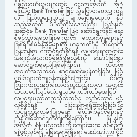
ပစ္စည်းဝယ်ယူမှုများတွင် ငွေသားအခက် အခဲ
ကြောင့် Bank Transfer ဖြင့် လွှဲပြောင်းပေးလျှက်ရှိ
ရာ ပြည်သူများထံသို့ ချက်ချင်းမရောက် နိုင်
သည့်အတွက် မိမိတို့တိုင်းဒေသကြီး၊ ပြည်နယ်
အဆင့်မှ Bank Transfer ဖြင့် ဆောင်ရွက်နိုင် ရေး
စီစဉ်သွားရမည်ဖြစ်ကြောင်း၊ ထောက်ပံ့မှုများနှင့်
ဖြစ်ရပ်စီမံခန့်ခွဲမှုများကို ယခုထက်ပိုမို ထိရောက်
မြန်ဆန်စွာ ဆောင်ရွက်နိုင်ရန် လူမှုရေးရာသတင်း
အချက်အလက်စီမံခန့်ခွဲမှုစနစ်ကို အောင်မြင်စွာ
ဆောင်ရွက်ရမည်ဖြစ်ကြောင်း၊ သတင်း
အချက်အလက်နှင့် စာရင်းအင်းမှန်ကန်ခြင်း ဖြင့်
မူဝါဒများတိကျမှန်ကန်နိုင်ကြောင်း၊ မိမိတို့
ကြားကာလအစိုးရတာဝန်ယူသည့်ကာလ အတွင်း
သိသာပေါ်လွင်သောရလဒ်ကောင်းတစ်ခုအဖြစ်
လူမှုရေးပညာတက္ကသိုလ်တစ်ခု တည်ထောင် ဖွင့်
လှစ်နိုင်ရန် မြေနေရာရရှိထားပြီဖြစ်ပြီး
သင်ရိုးညွှန်းတမ်းပြုစုရေး မိတ်ဖက်နိုင်ငံများနှင့်
ညှိနှိုင်းဆောင်ရွက်လျက်ရှိကြောင်း၊ မြို့နယ်
အလိုက် စံပြမူလတန်းကြိုကျောင်းများ နှစ်စဉ်တို့
ချဲ့ဖွင့်လှစ်ရန် မြေနေရာရရှိရေး ဒေသအာဏာ ပိုင်