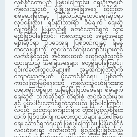
လှစ်နိုင်တော့မည် ဖြစ်ပါကြောင်း၊ ရှေးဦးအရွယ်
ကလေးသူငယ် ဖွံ့ဖြိုးမှုအခြေအနေ တိုင်းတာ
စစ်ဆေးခြင်းနှင့် ပြန်လည်ထူထောင်ရေးဆိုင်ရာ
လုပ်ငန်းအား ရပ်နားထားရာ စီမံချက် ရေးဆွဲ
လျက်ရှိပြီး ပြန်လည်၍ စတင်ဆောင်ရွက် သွား
မည်ဖြစ်ပါကြောင်း၊ ကလေးသူငယ် အခွင့်အရေး
များဆိုင်ရာ ဥပဒေအရ ပြစ်ဒဏ်ကျနှင့် ရီမန်
ကလေးများကို လူငယ်သင်တန်းကျောင်းများတွင်
လက်ခံနိုင်သည့် အင်အားထက် ကျော်လွန်လက်ခံ
ထားရသည့် အခြေအနေများ တွေ့ရှိရပါကြောင်း၊
၎င်းကလေးသူငယ်များ၏ အမူအကျင့်အလိုက်
ကျောင်းသတ်မှတ် ပို့ဆောင်နိုင်ရေး၊ ပြစ်ဒဏ်
ကာလကြာမြင့်နေသော ကလေးသူငယ်များအား
တရားရုံးကိစ္စများ အမြန်ပြီးပြတ်စေရေး စီမံချက်
ရေးဆွဲ၍ သက်ဆိုင်ရာ တရားစွဲ အဖွဲ့အစည်းများ
နှင့် ပူးပေါင်းဆောင်ရွက်သွားမည် ဖြစ်ပါကြောင်း၊
လူငယ် သင်တန်းကျောင်းများ တိုးချဲ့ဖွင့်လှစ်ခြင်း
ထက် ပြစ်ဒဏ်ကျ ကလေးသူငယ်များ နည်းပါးစေ
ရေး ဆောင်ရွက်ရမည် ဖြစ်ပါကြောင်း၊ မြန်မာနိုင်ငံ
လူငယ်ရေးရာ ကော်မတီကို ဖွဲ့စည်းပြီးဖြစ်သည့်