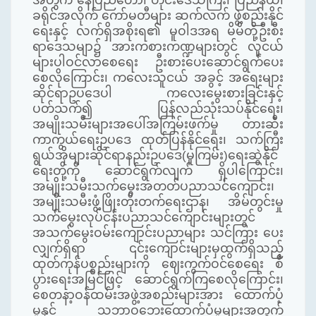
အတွက် နေပြည်တော်၊ တိုင်းဒေသကြီး၊ ပြည်နယ်၊
ခရိုင်အလိုက် ကော်မတီများ ဆက်လက် ဖွဲ့စည်းနိုင်
ရေးနှင့် လက်ရှိအစိုးရ၏ မူဝါဒအရ မိမိတို့ဦးစီး
ရာဒေသမျာ၌ အားကစားကဏ္ဍများတွင် လူငယ်
များပါဝင်လာစေရေး ဦးစားပေးဆောင်ရွက်ပေး
စေလိုကြောင်း၊ ကလေးသူငယ် အခွင့် အရေးများ
ဆိုင်ရာဥပဒေပါ ကလေးမွေးစားခြင်းနှင့်
ပတ်သက်၍ ပြန်လည်သုံးသပ်နိုင်ရေး၊
အမျိုးသမီးများအပေါ်အကြမ်းဖက်မှု တားဆီး
ကာကွယ်ရေးဥပဒေ ထုတ်ပြန်နိုင်ရေး၊ သက်ကြီး
ရွယ်အိုများဆိုင်ရာနည်းဥပဒေ(မူကြမ်း)ရေးဆွဲနိုင်
ရေးတို့ကို ဆောင်ရွက်လျက် ရှိပါကြောင်း၊
အမျိုးသမီးသက်မွေးအတတ်ပညာသင်ကျောင်း၊
အမျိုးသမီးဖွံ့ဖြိုးတိုးတက်ရေးဌာန၊ အိမ်တွင်းမှု
သက်မွေးလုပ်ငန်းပညာသင်ကျောင်းများတွင်
အသက်မွေးဝမ်းကျောင်းပညာများ သင်ကြား ပေး
လျှက်ရှိရာ ၎င်းကျောင်းများမှထွက်ရှိသည့်
ထုတ်ကုန်ပစ္စည်းများကို ဈေးကွက်ဝင်စေရေး စီ
ပွားရေးအမြင်ဖြင့် ဆောင်ရွက်ကြစေလိုကြောင်း၊
စေတနာ့ဝန်ထမ်းအဖွဲ့အစည်းများအား ထောက်ပံ့
မှုနှင့် သဘာဝဘေးထောက်ပံ့မှုများအတွက်