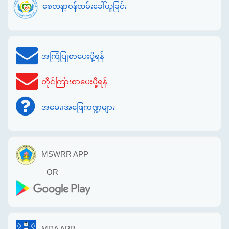
စေတနာ့ဝန်ထမ်းခေါ်ယူခြင်း
အကြံပြုစာပေးပို့ရန်
တိုင်ကြားစာပေးပို့ရန်
အမေး၊အဖြေကဏ္ဍများ
MSWRR APP
OR
MDA APP