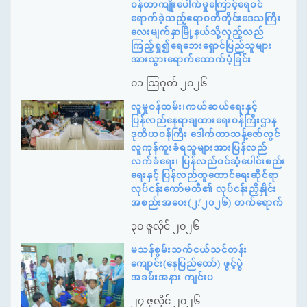
ဝန်တာကျိုးပေါက်မှုကြောင့်ရေဝင်
ရောက်ခဲ့သည့်ဧရာဝတီတိုင်းဒေသကြီး
လေးမျက်နှာမြို့နယ်သို့လှည့်လည်
ကြည့်ရှု၍ရေဘေးရှောင်ပြည်သူများ
အားသွားရောက်ထောက်ပံ့ခြင်း
၀၁ ဩဂုတ် ၂၀၂၆
လူမှုဝန်ထမ်း၊ကယ်ဆယ်ရေးနှင့်
ပြန်လည်နေရာချထားရေးဝန်ကြီးဌာန
ဒုတိယဝန်ကြီး ဒေါက်တာသန့်ဇော်လွင်
လူကုန်ကူးခံရသူများအားပြန်လည်
လက်ခံရေး၊ ပြန်လည်ဝင်ဆံ့ပေါင်းစည်း
ရေးနှင့် ပြန်လည်ထူထောင်ရေးဆိုင်ရာ
လုပ်ငန်းကော်မတီ၏ လုပ်ငန်းညှိနှိုင်း
အစည်းအဝေး(၂/၂၀၂၆) တက်ရောက်
၃၀ ဇူလိုင် ၂၀၂၆
မသန်စွမ်းသက်ငယ်သင်တန်း
ကျောင်း(နေပြည်တော်) ဖွင့်ပွဲ
အခမ်းအနား ကျင်းပ
၂၇ ဇူလိုင် ၂၀၂၆