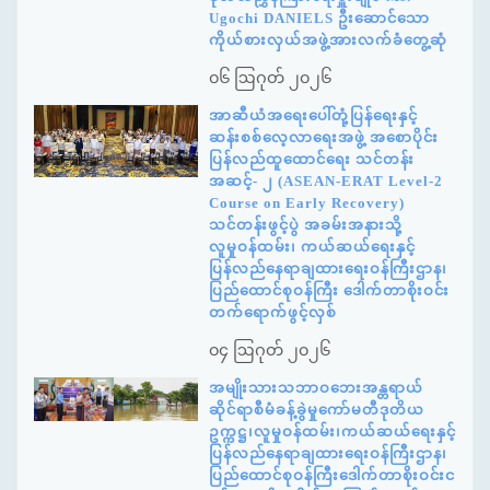
Ugochi DANIELS ဦးဆောင်သော
ကိုယ်စားလှယ်အဖွဲ့အားလက်ခံတွေ့ဆုံ
၀၆ ဩဂုတ် ၂၀၂၆
အာဆီယံအရေးပေါ်တုံ့ပြန်ရေးနှင့်
ဆန်းစစ်လေ့လာရေးအဖွဲ့ အစောပိုင်း
ပြန်လည်ထူထောင်ရေး သင်တန်း
အဆင့်- ၂ (ASEAN-ERAT Level-2
Course on Early Recovery)
သင်တန်းဖွင့်ပွဲ အခမ်းအနားသို့
လူမှုဝန်ထမ်း၊ ကယ်ဆယ်ရေးနှင့်
ပြန်လည်နေရာချထားရေးဝန်ကြီးဌာန၊
ပြည်ထောင်စုဝန်ကြီး ဒေါက်တာစိုးဝင်း
တက်ရောက်ဖွင့်လှစ်
၀၄ ဩဂုတ် ၂၀၂၆
အမျိုးသားသဘာဝဘေးအန္တရာယ်
ဆိုင်ရာစီမံခန့်ခွဲမှုကော်မတီဒုတိယ
ဥက္ကဋ္ဌ၊လူမှုဝန်ထမ်း၊ကယ်ဆယ်ရေးနှင့်
ပြန်လည်နေရာချထားရေးဝန်ကြီးဌာန၊
ပြည်ထောင်စုဝန်ကြီးဒေါက်တာစိုးဝင်းင