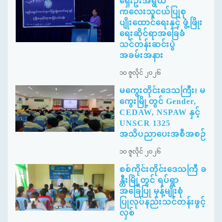
ရှေးဦးအရွယ်
ကလေးသူငယ်ပြုစု
ပျိုးထောင်ရေးနှင့် ဖွံ့ဖြိုး
ရေးဆိုင်ရာအခြေခံ
သင်တန်းဆင်းပွဲ
အခမ်းအနား
၁၀ ဇူလိုင် ၂၀၂၆
မကွေးတိုင်းဒေသကြီး၊ မ
ကွေးမြို့တွင် Gender,
CEDAW, NSPAW နှင့်
UNSCR 1325
အသိပညာပေးအစီအစဉ်
၁၀ ဇူလိုင် ၂၀၂၆
စစ်ကိုင်းတိုင်းဒေသကြီ ခ
န္တီးမြို့တွင် ရပ်ရွာ
အခြေပြု မုန့်မျိုးစုံ
ပြုလုပ်နည်းသင်တန်းဖွင့်
လှစ်