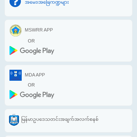
အမေး၊အဖြေကဏ္ဍများ
MSWRR APP
OR
MDA APP
OR
မြန်မာဥပဒေသတင်းအချက်အလက်စနစ်