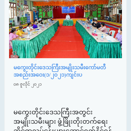
မကွေးတိုင်းဒေသကြီးအမျိုးသမီးကော်မတီ
အစည်းအဝေး(၁/၂၀၂၁)ကျင်းပ
၀၈ ဇူလိုင် ၂၀၂၁
မကွေးတိုင်းဒေသကြီးအတွင်း
အမျိုးသမီးများ ဖွံ့ဖြိုးတိုးတက်ရေး
ဆိုင်ရာလုပ်ငန်းများဆောင်ရွက်နိုင်ရန်