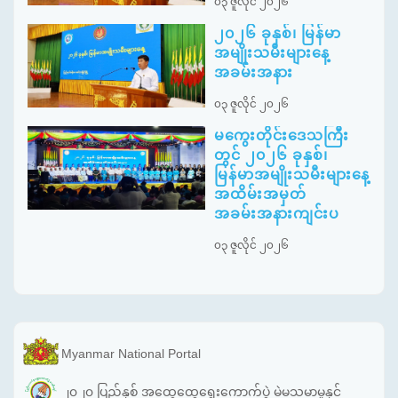
၀၃ ဇူလိုင် ၂၀၂၆
၂၀၂၆ ခုနှစ်၊ မြန်မာ
အမျိုးသမီးများနေ့
အခမ်းအနား
၀၃ ဇူလိုင် ၂၀၂၆
မကွေးတိုင်းဒေသကြီး
တွင် ၂၀၂၆ ခုနှစ်၊
မြန်မာအမျိုးသမီးများနေ့
အထိမ်းအမှတ်
အခမ်းအနားကျင်းပ
၀၃ ဇူလိုင် ၂၀၂၆
Myanmar National Portal
၂၀၂၀ ပြည့်နှစ် အထွေထွေရွေးကောက်ပွဲ မဲမသမာမှုနှင့်