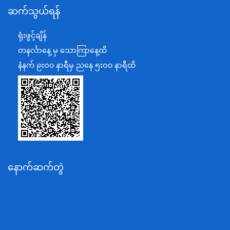
ဆက်သွယ်ရန်
စီမံကိန်း၊ဘဏ္ဍာရေးနှင့်စက်မှုဝန်ကြီးဌာန
ရင်းနှီးမြှုပ်နှံမှုနှင့် နိုင်ငံခြားစီးပွားဆက်သွယ်ရေးဝန်ကြီးဌာန
ရုံးဖွင့်ချိန်
အပြည်ပြည်ဆိုင်ရာပူးပေါင်းဆောင်ရွက်ရေးဝန်ကြီးဌာန
တနင်္လာနေ့ မှ သောကြာနေ့ထိ
ပြန်ကြားရေးဝန်ကြီးဌာန
နံနက် ၉းဝ၀ နာရီမှ ညနေ ၅းဝ၀ နာရီထိ
သာသနာရေးနှင့် ယဉ်ကျေးမှုဝန်ကြီးဌာန
စိုက်ပျိုးရေး၊မွေးမြူရေးနှင့်ဆည်မြောင်းဝန်ကြီးဌာန
ပို့ဆောင်ရေးနှင့်ဆက်သွယ်ရေးဝန်ကြီးဌာန
သယံဇာတနှင့်ပတ်ဝန်းကျင်ထိန်းသိမ်းရေးဝန်ကြီးဌာန
လျှပ်စစ်နှင့်စွမ်းအင်ဝန်ကြီးဌာန
နောက်ဆက်တွဲ
အလုပ်သမား၊လူဝင်မှုကြီးကြပ်ရေးနှင့်ပြည်သူ့အင်အား
ဝန်ကြီးဌာန
စီးပွားရေးနှင့်ကူးသန်းရောင်းဝယ်ရေးဝန်ကြီးဌာန
ပညာရေးဝန်ကြီးဌာန