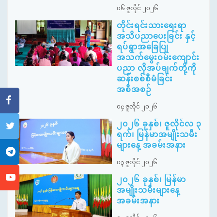
၀၆ ဇူလိုင် ၂၀၂၆
တိုင်းရင်းသားရေးရာ
အသိပညာပေးခြင်း နှင့်
ရပ်ရွာအခြေပြု
အသက်မွေးဝမ်းကျောင်း
ပညာ လိုအပ်ချက်တို့ကို
ဆန်းစစ်စီမံခြင်း
အစီအစဉ်
၀၄ ဇူလိုင် ၂၀၂၆
၂၀၂၆ ခုနှစ်၊ ဇူလိုင်လ ၃
ရက်၊ မြန်မာအမျိုးသမီး
များနေ့ အခမ်းအနား
၀၃ ဇူလိုင် ၂၀၂၆
၂၀၂၆ ခုနှစ်၊ မြန်မာ
အမျိုးသမီးများနေ့
အခမ်းအနား