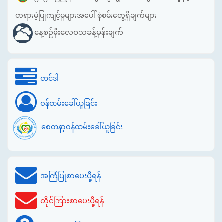
တရားမဲ့ပြုကျင့်မှုများအပေါ် စုံစမ်းတွေ့ရှိချက်များ
နေ့စဉ်မိုးလေဝသခန့်မှန်းချက်
တင်ဒါ
ဝန်ထမ်းခေါ်ယူခြင်း
စေတနာ့ဝန်ထမ်းခေါ်ယူခြင်း
အကြံပြုစာပေးပို့ရန်
တိုင်ကြားစာပေးပို့ရန်