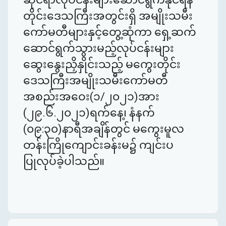
တိုင်းဒေသကြီးအတွင်းရှိ အမျိုးသမီး
ကော်မတီများနှင့်တွေ့ဆုံကာ ရှေ့ဆက်
ဆောင်ရွက်သွားမည့်လုပ်ငန်းများ
ဆွေးနွေးညှိနှိုင်းသည့် မကွေးတိုင်း
ဒေသကြီးအမျိုးသမီးကော်မတီ
အစည်းအဝေး(၁/၂၀၂၁)အား
(၂၉.၆.၂၀၂၁)ရက်နေ့၊ နံနက်
(၀၉:၃၀)နာရီအချိန်တွင် မကွေးမူလ
တန်းကြိုကျောင်းခန်းမ၌ ကျင်းပ
ပြုလုပ်ခဲ့ပါသည်။