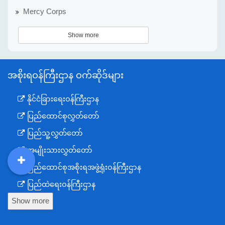
Mercy Corps
Show more
အစိုးရဝန်ကြီးဌာန ဝက်ဆိုဒ်များ
နိုင်ငံခြားရေးဝန်ကြီးဌာန
ပြည်ထောင်စုလွှတ်တော်
ပြည်သူ့လွှတ်တော်
အမျိုးသားလွှတ်တော်
ပြည်ထောင်စုအစိုးရအဖွဲ့ရုံးဝန်ကြီးဌာန
DDM
MOS
DSW
DOR
ပြည်ထဲရေးဝန်ကြီးဌာန
Show more
ကာကွယ်ရေးဝန်ကြီးဌာန
နယ်စပ်ရေးရာဝန်ကြီးဌာန