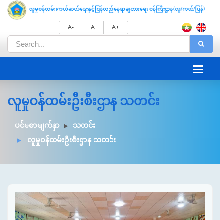
A-
A
A+
လူမှုဝန်ထမ်းဦးစီးဌာန သတင်း
ပင်မစာမျက်နှာ
သတင်း
လူမှုဝန်ထမ်းဦးစီးဌာန သတင်း