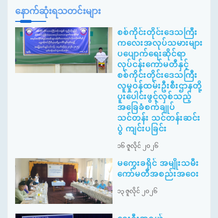
နောက်ဆုံးရသတင်းများ
စစ်ကိုင်းတိုင်းဒေသကြီး
ကလေးအလုပ်သမားများ
ပပျောက်ရေးဆိုင်ရာ
လုပ်ငန်းကော်မတီနှင့်
စစ်ကိုင်းတိုင်းဒေသကြီး
လူမှုဝန်ထမ်းဦးစီးဌာနတို့
ပူးပေါင်းဖွင့်လှစ်သည့်
အခြေခံစက်ချုပ်
သင်တန်း သင်တန်းဆင်း
ပွဲ ကျင်းပခြင်း
၁၆ ဇူလိုင် ၂၀၂၆
မကွေးခရိုင် အမျိုးသမီး
ကော်မတီအစည်းအဝေး
၁၃ ဇူလိုင် ၂၀၂၆