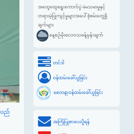
အထွေထွေရွေးကောက်ပွဲ မဲမသမာမှုနှင့်
တရားမဲ့ပြုကျင့်မှုများအပေါ် စုံစမ်းတွေ့ရှိ
ချက်များ
နေ့စဉ်မိုးလေဝသခန့်မှန်းချက်
တင်ဒါ
ဝန်ထမ်းခေါ်ယူခြင်း
စေတနာ့ဝန်ထမ်းခေါ်ယူခြင်း
်လည်
အကြံပြုစာပေးပို့ရန်