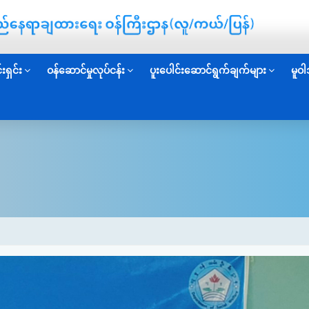
းရှင်း
ဝန်ဆောင်မှုလုပ်ငန်း
ပူးပေါင်းဆောင်ရွက်ချက်များ
မူဝါ