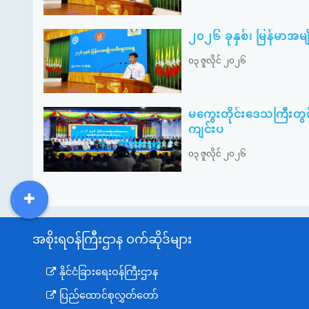
၂၀၂၆ ခုနှစ်၊ မြန်မာအမ
၀၃ ဇူလိုင် ၂၀၂၆
မကွေးတိုင်းဒေသကြီးတွင
ကျင်းပ
၀၃ ဇူလိုင် ၂၀၂၆
DDM
MOS
DSW
DOR
အစိုးရဝန်ကြီးဌာန ဝက်ဆိုဒ်များ
နိုင်ငံခြားရေးဝန်ကြီးဌာန
ပြည်ထောင်စုလွှတ်တော်