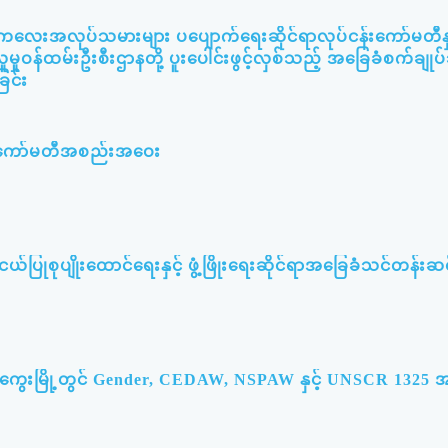
း ကလေးအလုပ်သမားများ ပပျောက်ရေးဆိုင်ရာလုပ်ငန်းကော်မတီနှင
ူမှုဝန်ထမ်းဦးစီးဌာနတို့ ပူးပေါင်းဖွင့်လှစ်သည့် အခြေခံစက်ချု
ြင်း
မီးကော်မတီအစည်းအဝေး
ြုစုပျိုးထောင်ရေးနှင့် ဖွံ့ဖြိုးရေးဆိုင်ရာအခြေခံသင်တန်းဆင်
မကွေးမြို့တွင် Gender, CEDAW, NSPAW နှင့် UNSCR 132