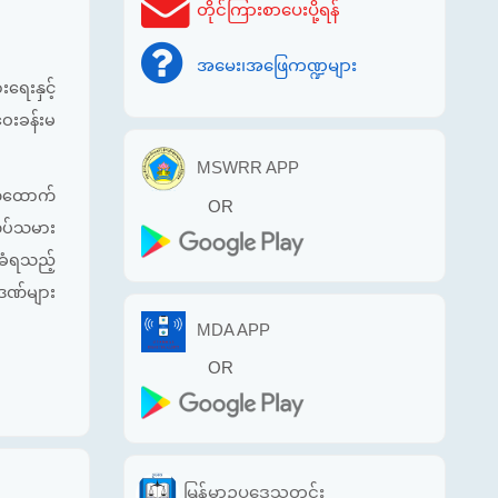
တိုင်ကြားစာပေးပို့ရန်
အမေး၊အဖြေကဏ္ဍများ
ရေးနှင့်
ေးခန်းမ
MSWRR APP
လက်ထောက်
OR
လုပ်သမား
းခံရသည့်
ဒဏ်များ
MDA APP
OR
မြန်မာဥပဒေသတင်း