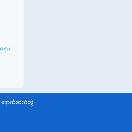
းအနား
နောက်ဆက်တွဲ