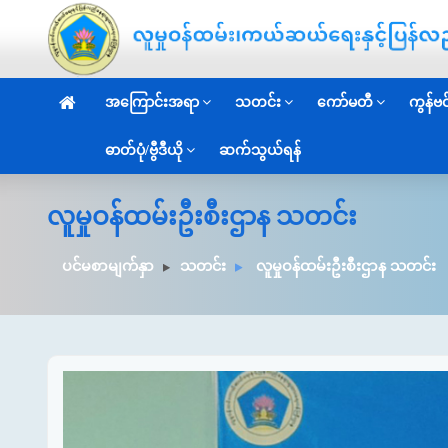
အကြောင်းအရာ
သတင်း
ကော်မတီ
ကွန်ဗင်
ဓာတ်ပုံ/ဗွီဒီယို
ဆက်သွယ်ရန်
လူမှုဝန်ထမ်းဦးစီးဌာန သတင်း
ပင်မစာမျက်နှာ
သတင်း
လူမှုဝန်ထမ်းဦးစီးဌာန သတင်း