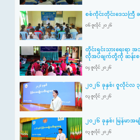
စစ်ကိုင်းတိုင်းဒေသကြီ ခန္
၀၆ ဇူလိုင် ၂၀၂၆
တိုင်းရင်းသားရေးရာ အ
လိုအပ်ချက်တို့ကို ဆန်း
၀၄ ဇူလိုင် ၂၀၂၆
၂၀၂၆ ခုနှစ်၊ ဇူလိုင်လ 
၀၃ ဇူလိုင် ၂၀၂၆
၂၀၂၆ ခုနှစ်၊ မြန်မာအမ
၀၃ ဇူလိုင် ၂၀၂၆