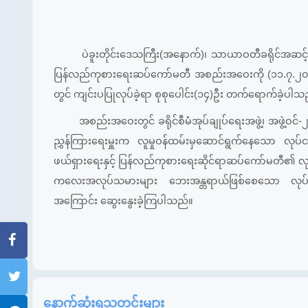
ပဲခူးတိုင်းဒေသကြီး(အနောက်)၊ သာယာဝတီခရိုင်အဆင့် အဆိုး
ပြန်လည်ကုစားရေးဆပ်ကော်မတီ အစည်းအဝေးကို (၁၁.၇.၂၀
တွင် ကျင်းပပြုလုပ်ခဲ့ရာ စုစုပေါင်း(၁၄)ဦး တက်ရောက်ခဲ့ပါသ
အစည်းအဝေးတွင် ခရိုင်စီမံအုပ်ချုပ်ရေးအဖွဲ့၊ အဖွဲ့ဝ
ညွှန်ကြားရေးမှူးက လူမှုဝန်ထမ်းမှဆောင်ရွက်နေသော လုပ်ငန်
ဖယ်ရှားရေးနှင့် ပြန်လည်ကုစားရေးဆိုင်ရာဆပ်ကော်မတီ၏ လုပ်ငန်
ကလေးအလုပ်သမားများ ဘေးအန္တရာယ်ဖြစ်စေသော လုပ်ငန်း
အကြောင်း ဆွေးနွေးခဲ့ကြပါသည်။
နောက်ဆုံးရသတင်းများ