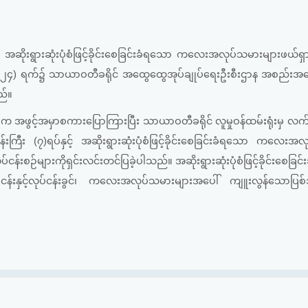
ရွားဆုံးပုံစံဖြင့်ခိုင်းစေခြင်းခံရသော ကလေးအလုပ်သမားများဖယ်ရှား
၂၄) ရက်၌ သာယာဝတီခရိုင် အထွေထွေအုပ်ချုပ်ရေးဦးစီးဌာန အစည်းအဝ
ည်။
င်-၂က အဖွင့်အမှာစကားပြောကြားပြီး သာယာဝတီခရိုင် လူမှုဝန်ထမ်းရုံးမှ 
းကြီး (၇)ရပ်နှင့် အဆိုးရွားဆုံးပုံစံဖြင့်ခိုင်းစေခြင်းခံရသော ကလေးအ
းစဉ်များကိုရှင်းလင်းတင်ပြခဲ့ပါသည်။ အဆိုးရွားဆုံးပုံစံဖြင့်ခိုင်းစေခြင်
နှင့်လုပ်ငန်းခွင်၊ ကလေးအလုပ်သမားများအပေါ် ကျူးလွန်သောပြစ်