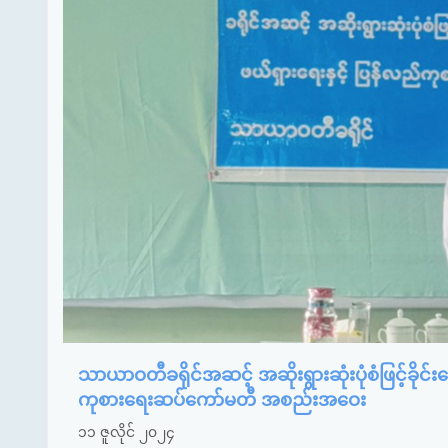
သာယာဝတီခရိုင်အဆင့် အဆိုးရွားဆုံးပုံစံဖြင့်ခိ
ကုစားရေးဆပ်ကော်မတီ အစည်းအဝေး
၁၁ ဇူလိုင် ၂၀၂၄