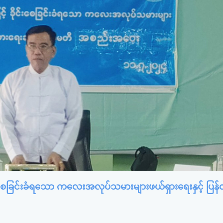
ုင်းစေခြင်းခံရသော ကလေးအလုပ်သမားများဖယ်ရှားရေးနှင့် ပြန