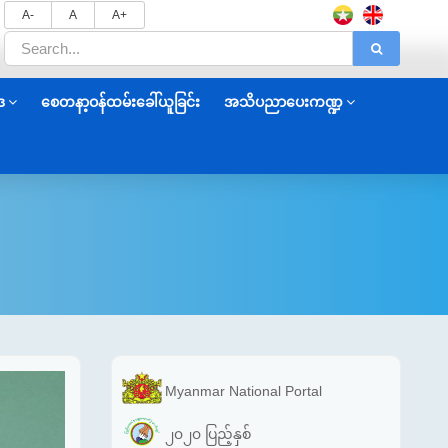
A-
A
A+
ဒ
စေတနာ့ဝန်ထမ်းခေါ်ယူခြင်း
အသိပညာပေးကဏ္ဍ
Myanmar National Portal
၂၀၂၀ ပြည့်နှစ်