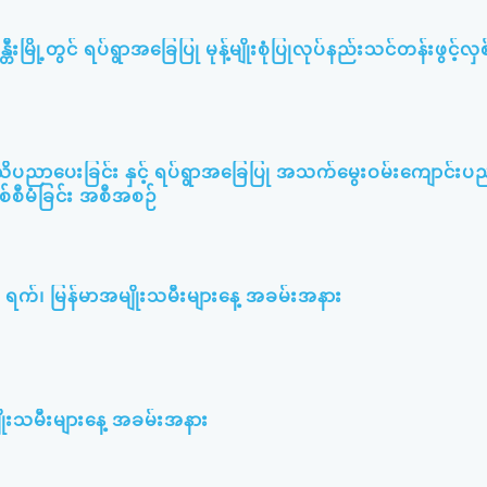
တီးမြို့တွင် ရပ်ရွာအခြေပြု မုန့်မျိုးစုံပြုလုပ်နည်းသင်တန်းဖွင့်လှစ
သိပညာပေးခြင်း နှင့် ရပ်ရွာအခြေပြု အသက်မွေးဝမ်းကျောင်းပ
စစ်စီမံခြင်း အစီအစဉ်
၃ ရက်၊ မြန်မာအမျိုးသမီးများနေ့ အခမ်းအနား
ျိုးသမီးများနေ့ အခမ်းအနား