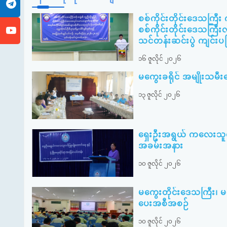
စစ်ကိုင်းတိုင်းဒေသကြီ
စစ်ကိုင်းတိုင်းဒေသကြီးလ
သင်တန်းဆင်းပွဲ ကျင်းပခ
၁၆ ဇူလိုင် ၂၀၂၆
မကွေးခရိုင် အမျိုးသ
၁၃ ဇူလိုင် ၂၀၂၆
ရှေးဦးအရွယ် ကလေးသူငယ်ပ
အခမ်းအနား
၁၀ ဇူလိုင် ၂၀၂၆
မကွေးတိုင်းဒေသကြီး၊ 
ပေးအစီအစဉ်
၁၀ ဇူလိုင် ၂၀၂၆