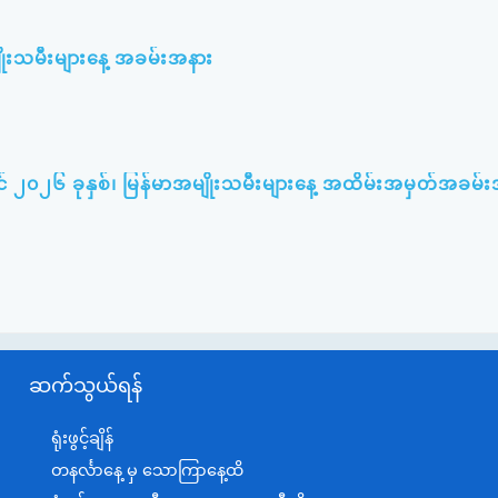
ျိုးသမီးများနေ့ အခမ်းအနား
် ၂၀၂၆ ခုနှစ်၊ မြန်မာအမျိုးသမီးများနေ့ အထိမ်းအမှတ်အခမ်
ဆက်သွယ်ရန်
ရုံးဖွင့်ချိန်
တနင်္လာနေ့ မှ သောကြာနေ့ထိ