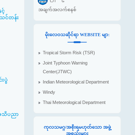
အချက်အလက်စနစ်
့်
ပ်သင်တန်း
မိုးလေဝသဆိုင်ရာ WEBSITE မျာ:
Tropical Storm Risk (TSR)
Joint Typhoon Warning
Center(JTWC)
းပွဲ
Indian Meteorological Department
Windy
Thai Meteorological Department
5 အသိပညာ
ကုလသမဂ္ဂ/အစိုးရမဟုတ်သော အဖွဲ့
အစည်းများ