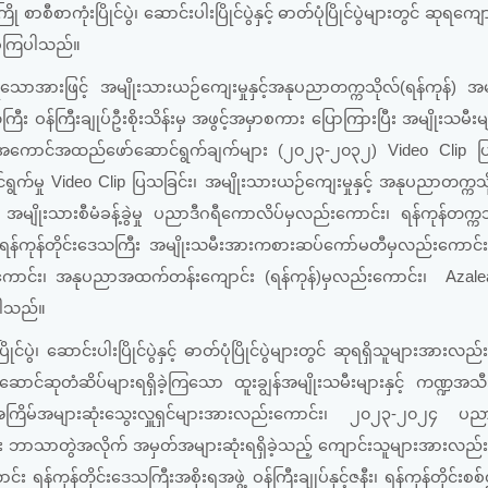
ာစီစာကုံးပြိုင်ပွဲ၊ ဆောင်းပါးပြိုင်ပွဲနှင့် ဓာတ်ပုံပြိုင်ပွဲများတွင် ဆုရကျ
ခဲ့ကြပါသည်။
ုသောအားဖြင့် အမျိုးသားယဉ်ကျေးမှုနှင့်အနုပညာတက္ကသိုလ်(ရန်ကုန်) အမ
ကြီး ဝန်ကြီးချုပ်ဦးစိုးသိန်းမှ အဖွင့်အမှာစကား ပြောကြားပြီး အမျိုးသမီးများ
်း အကောင်အထည်ဖော်ဆောင်ရွက်ချက်များ (၂၀၂၃-၂၀၃၂) Video Clip ပြ
ွက်မှု Video Clip ပြသခြင်း၊ အမျိုးသားယဉ်ကျေးမှုနှင့် အနုပညာတက္ကသိ
မျိုးသားစီမံခန့်ခွဲမှု ပညာဒီဂရီကောလိပ်မှလည်းကောင်း၊ ရန်ကုန်တက္ကသိ
ရန်ကုန်တိုင်းဒေသကြီး အမျိုးသမီးအားကစားဆပ်ကော်မတီမှလည်းကောင်း၊
လည်းကောင်း၊ အနုပညာအထက်တန်းကျောင်း (ရန်ကုန်)မှလည်းကောင်း၊ Azale
ပါသည်။
ဲ၊ ဆောင်းပါးပြိုင်ပွဲနှင့် ဓာတ်ပုံပြိုင်ပွဲများတွင် ဆုရရှိသူများအားလည်
ုဏ်ဆောင်ဆုတံဆိပ်များရရှိခဲ့ကြသော ထူးချွန်အမျိုးသမီးများနှင့် ကဏ္ဍအသီ
း၊ အကြိမ်အများဆုံးသွေးလှူရှင်များအားလည်းကောင်း၊ ၂၀၂၃-၂၀၂၄ ပညာ
ွင်း ဘာသာတွဲအလိုက် အမှတ်အများဆုံးရရှိခဲ့သည့် ကျောင်းသူများအားလည်
်ကုန်တိုင်းဒေသကြီးအစိုးရအဖွဲ့ ဝန်ကြီးချုပ်နှင့်ဇနီး၊ ရန်ကုန်တိုင်းစစ်