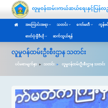
အကြောင်းအရာ
သတင်း
ကော်မတီ
ကွန်ဗင်
ဓာတ်ပုံ/ဗွီဒီယို
ဆက်သွယ်ရန်
လူမှုဝန်ထမ်းဦးစီးဌာန သတင်း
ပင်မစာမျက်နှာ
သတင်း
လူမှုဝန်ထမ်းဦးစီးဌာန သတင်း