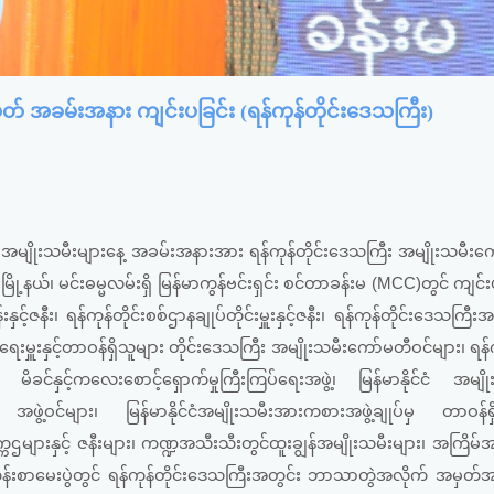
မှတ် အခမ်းအနား ကျင်းပခြင်း (ရန်ကုန်တိုင်းဒေသကြီး)
ျိုးသမီးများနေ့ အခမ်းအနားအား ရန်ကုန်တိုင်းဒေသကြီး အမျိုးသမီးကေ
ြို့နယ်၊ မင်းဓမ္မလမ်းရှိ မြန်မာကွန်ဗင်းရှင်း စင်တာခန်းမ (MCC)တွင် ကျင်း
နှင့်ဇနီး၊ ရန်ကုန်တိုင်းစစ်ဌာနချုပ်တိုင်းမှူးနှင့်ဇနီး၊ ရန်ကုန်တိုင်းဒေသကြီးအစ
းရေးမှူးနှင့်တာဝန်ရှိသူများ တိုင်းဒေသကြီး အမျိုးသမီးကော်မတီဝင်များ၊ ရန်က
င်နှင့်ကလေးစောင့်ရှောက်မှုကြီးကြပ်ရေးအဖွဲ့၊ မြန်မာနိုင်ငံ အမျိုးသ
ွဲ့ဝင်များ၊ မြန်မာနိုင်ငံအမျိုးသမီးအားကစားအဖွဲ့ချုပ်မှ တာဝန်ရှ
ဥက္ကဌများနှင့် ဇနီးများ၊ ကဏ္ဍအသီးသီးတွင်ထူးချွန်အမျိုးသမီးများ၊ အကြိမ်အ
်းစာမေးပွဲတွင် ရန်ကုန်တိုင်းဒေသကြီးအတွင်း ဘာသာတွဲအလိုက် အမှတ်အ