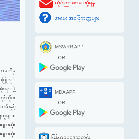
တိုင်ကြားစာပေးပို့ရန်
အမေး၊အဖြေကဏ္ဍများ
MSWRR APP
OR
ာ်မတီမှ
ပပြုလုပ်
ိုးရအဖွဲ့
MDA APP
ုန်တိုင်း
OR
မီးနှင့်
ိသူများ၊
များဆုံး
များဆုံး
မြန်မာဥပဒေသတင်း