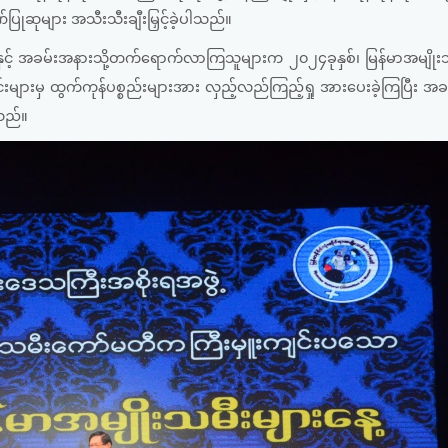
ဂုဏ်ပြုဆုများ အသီးသီးချီးမြှင့်ခဲ့ပါသည်။
ျုပ်နှင့် အခမ်းအနားသို့တက်ရောက်လာကြသူများက ၂၀၂၄ခုနှစ်၊ မြန်မာအမျိုး
ောင်းများမှ ထွက်ကုန်ပစ္စည်းများအား လှည့်လည်ကြည့်ရှု အားပေးခဲ့ကြပြီး အ
ါသည်။