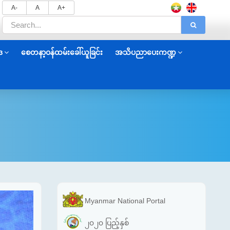
A-
A
A+
ဒ
စေတနာ့ဝန်ထမ်းခေါ်ယူခြင်း
အသိပညာပေးကဏ္ဍ
Myanmar National Portal
၂၀၂၀ ပြည့်နှစ်