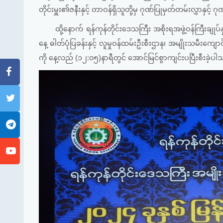
တိုင်းမှူး၏ဇနီးနှင့် တာဝန်ရှိသူတို့မှ ဂုဏ်ပြုမှတ်တမ်းလွှာနှင့် 
ထို့နောက် ရန်ကုန်တိုင်းဒေသကြီး အစိုးရအဖွဲ့ဝန်ကြီးခ
နေ့ ဓါတ်ပုံပြခန်းနှင့် လူမှုဝန်ထမ်းဦးစီးဌာန၊ အမျိုးသမီးကျ
ကို နေ့လည် (၁၂:၀၅)နာရီတွင် အောင်မြင်စွာကျင်းပပြီးစီးခဲ့ပ