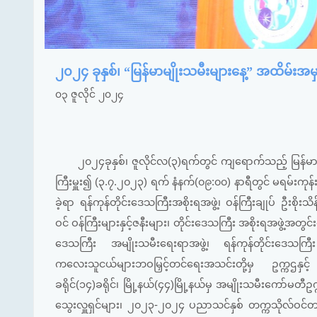
၂၀၂၄ ခုနှစ်၊ “မြန်မာမျိုးသမီးများနေ့” အထိမ်းအ
၀၃ ဇူလိုင် ၂၀၂၄
၂၀၂၄ခုနှစ်၊ ဇူလိုင်လ(၃)ရက်တွင် ကျရောက်သည့် မြန်မာအမ
ကြီးမှူး၍ (၃.၇.၂၀၂၃) ရက် နံနက်(၀၉:၀၀) နာရီတွင် မရမ်းကုန်းမ
ခဲ့ရာ ရန်ကုန်တိုင်းဒေသကြီးအစိုးရအဖွဲ့၊ ဝန်ကြီးချုပ် ဦးစိုးသိန်း
ဝင် ဝန်ကြီးများနှင့်ဇနီးများ၊ တိုင်းဒေသကြီး အစိုးရအဖွဲ့အတွင်
ဒေသကြီး အမျိုးသမီးရေးရာအဖွဲ့၊ ရန်ကုန်တိုင်းဒေသကြီး မိခ
ကလေးသူငယ်များဘဝမြှင့်တင်ရေးအသင်းတို့မှ ဥက္ကဌနှင့် အဖ
ခရိုင်(၁၄)ခရိုင်၊ မြို့နယ်(၄၄)မြို့နယ်မှ အမျိုးသမီးကော်မတီ
သွေးလှူရှင်များ၊ ၂၀၂၃-၂၀၂၄ ပညာသင်နှစ် တက္ကသိုလ်ဝင်တန