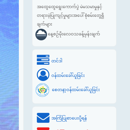
အထွေထွေရွေးကောက်ပွဲ မဲမသမာမှုနှင့်
တရားမဲ့ပြုကျင့်မှုများအပေါ် စုံစမ်းတွေ့ရှိ
ချက်များ
နေ့စဉ်မိုးလေဝသခန့်မှန်းချက်
တင်ဒါ
ဝန်ထမ်းခေါ်ယူခြင်း
စေတနာ့ဝန်ထမ်းခေါ်ယူခြင်း
အကြံပြုစာပေးပို့ရန်