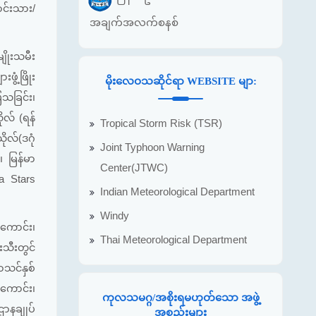
ောင်းသား/
အချက်အလက်စနစ်
ျိုးသမီး
ဖွံ့ဖြိုး
မိုးလေဝသဆိုင်ရာ WEBSITE မျာ:
သခြင်း၊
ုလ် (ရန်
Tropical Storm Risk (TSR)
ုလ်(ဒဂုံ
Joint Typhoon Warning
 မြန်မာ
Center(JTWC)
a Stars
Indian Meteorological Department
Windy
းကောင်း၊
Thai Meteorological Department
းသီးတွင်
သင်နှစ်
းကောင်း၊
ကုလသမဂ္ဂ/အစိုးရမဟုတ်သော အဖွဲ့
ဌာနချုပ်
အစည်းများ