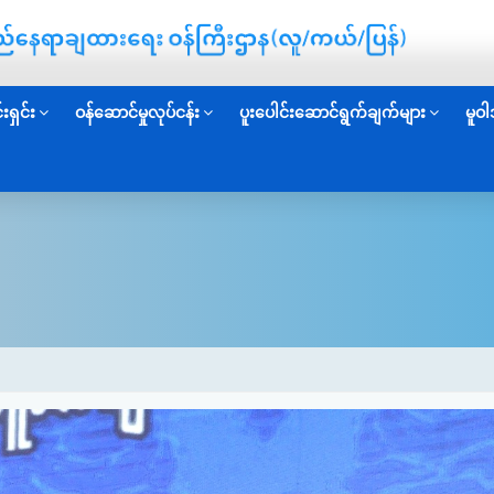
းရှင်း
ဝန်ဆောင်မှုလုပ်ငန်း
ပူးပေါင်းဆောင်ရွက်ချက်များ
မူဝါ