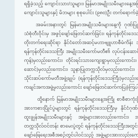
ရရှိခဲ့သည့် ကျောင်းသား/သူများ၊ မြန်မာအမျိုးသမီးများနေ့အကြို စ
ကျောင်းသူများနှင့် မိဘများ စုစုပေါင်း (၉၈၀)ဦး တက်ရောက်
အခမ်းအနားတွင် မြန်မာအမျိုးသမီးများနေ့ကို ဂုဏ်ပြ
သံစုံတီးဝိုင်းမှ အဖွင့်ဖျော်ဖြေတင်ဆက်ခြင်း၊ ရန်ကုန်တိုင်းဒေသ
တိုးတက်ရေးဆိုင်ရာ နိုင်ငံတော်အဆင့်မဟာဗျူဟာစီမံကိန
ရန်ကုန်တိုင်းဒေသကြီး အမျိုးသမီးကော်မတီ၏ လုပ်ငန်းဆောင်ရ
ကုန်)မှလည်းကောင်း၊ တိုင်းရင်းသားကျေးရွာမှလည်းကောင်း၊ အ
ဆောင်)မှလည်းကောင်း၊ သူနာပြုတက္ကသိုလ်မှလည်းကောင်း၊ 
သိုင်းဆပ်ကော်မတီအဖွဲ့ချုပ် (ရန်ကုန်တိုင်းဒေသကြီး)မှ
ကချင်အကအဖွဲ့မှလည်းကောင်း ဖျော်ဖြေတင်ဆက်ကပြခဲ့ကြ
ထို့နောက် မြန်မာအမျိုးသမီးများနေ့အကြို စာစီစာကုံးပြိုင်ပွ
အားကစားပြိုင်ပွဲများတွင် ရန်ကုန်တိုင်းဒေသကြီးမှ နိုင်ငံဂ
ထူးချွန်အမျိုးသမီးများနှင့် အဖွဲ့များအားလည်းကောင်
တက္ကသိုလ်ဝင်တန်း စာမေးပွဲတွင် ရန်ကုန်တိုင်းဒေသကြီးအတ
ဖျော်ဖြေရေးအစီအစဉ်တွင်ပါဝင်သည့် အဖွဲ့များအားလည်းကောင်း ရန