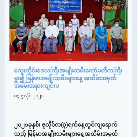
ကွေးတိုင်းဒေသကြီးအမျိုးသမီးကော်မတီကကြီး
မှူး၍ မြန်မာအမျိုးသမီးများနေ့ အထိမ်းအမှတ်
အခမ်းအနားကျင်းပ
၀၄ ဇူလိုင် ၂၀၂၁
၂၀၂၁ခုနှစ်၊ ဇူလိုင်လ(၃)ရက်နေ့တွင်ကျရောက်
သည့် မြန်မာအမျိုးသမီးများနေ့ အထိမ်းအမှတ်