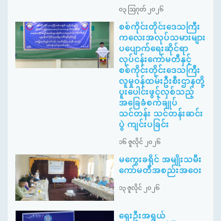
၀၃ ဩဂုတ် ၂၀၂၆
စစ်ကိုင်းတိုင်းဒေသကြီး
ကလေးအလုပ်သမားများ
ပပျောက်ရေးဆိုင်ရာ
လုပ်ငန်းကော်မတီနှင့်
စစ်ကိုင်းတိုင်းဒေသကြီး
လူမှုဝန်ထမ်းဦးစီးဌာနတို့
ပူးပေါင်းဖွင့်လှစ်သည့်
အခြေခံစက်ချုပ်
သင်တန်း သင်တန်းဆင်း
ပွဲ ကျင်းပခြင်း
၁၆ ဇူလိုင် ၂၀၂၆
မကွေးခရိုင် အမျိုးသမီး
ကော်မတီအစည်းအဝေး
၁၃ ဇူလိုင် ၂၀၂၆
ရှေးဦးအရွယ်