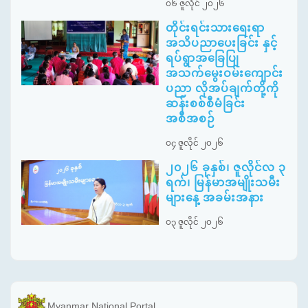
၀၆ ဇူလိုင် ၂၀၂၆
တိုင်းရင်းသားရေးရာ
အသိပညာပေးခြင်း နှင့်
ရပ်ရွာအခြေပြု
အသက်မွေးဝမ်းကျောင်း
ပညာ လိုအပ်ချက်တို့ကို
ဆန်းစစ်စီမံခြင်း
အစီအစဉ်
၀၄ ဇူလိုင် ၂၀၂၆
၂၀၂၆ ခုနှစ်၊ ဇူလိုင်လ ၃
ရက်၊ မြန်မာအမျိုးသမီး
များနေ့ အခမ်းအနား
၀၃ ဇူလိုင် ၂၀၂၆
Myanmar National Portal