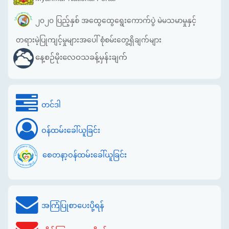
၂၀၂၀ ပြည့်နှစ် အထွေထွေရွေးကောက်ပွဲ မဲမသမာမှုနှင့်
တရားမဲ့ပြုကျင့်မှုများအပေါ် စုံစမ်းတွေ့ရှိချက်များ
နေ့စဉ်မိုးလေဝသခန့်မှန်းချက်
တင်ဒါ
ဝန်ထမ်းခေါ်ယူခြင်း
စေတနာ့ဝန်ထမ်းခေါ်ယူခြင်း
အကြံပြုစာပေးပို့ရန်