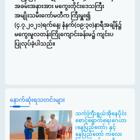
အခမ်းအနားအား မကွေးတိုင်းဒေသကြီး
အမျိုးသမီးကော်မတီက ကြီးမှူး၍
(၄.၇.၂၀၂၁)ရက်နေ့၊ နံနက်(၀၉:၃၀)နာရီအချိန်၌
မကွေးမူလတန်းကြိုကျောင်းခန်းမ၌ ကျင်းပ
ပြုလုပ်ခဲ့ပါသည်။
နောက်ဆုံးရသတင်းများ
သက်ကြီးရွယ်အိုနေပိုင်း
စောင့်ရှောက်ရေးဂေဟာ
(နေပြည်တော်) နှင့်
နေပြည်တော် ကလေး