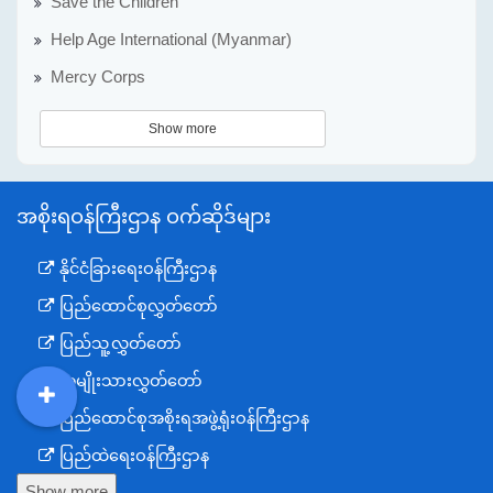
Save the Children
Help Age International (Myanmar)
Mercy Corps
Show more
အစိုးရဝန်ကြီးဌာန ဝက်ဆိုဒ်များ
နိုင်ငံခြားရေးဝန်ကြီးဌာန
ပြည်ထောင်စုလွှတ်တော်
ပြည်သူ့လွှတ်တော်
အမျိုးသားလွှတ်တော်
ပြည်ထောင်စုအစိုးရအဖွဲ့ရုံးဝန်ကြီးဌာန
DDM
MOS
DSW
DOR
ပြည်ထဲရေးဝန်ကြီးဌာန
Show more
ကာကွယ်ရေးဝန်ကြီးဌာန