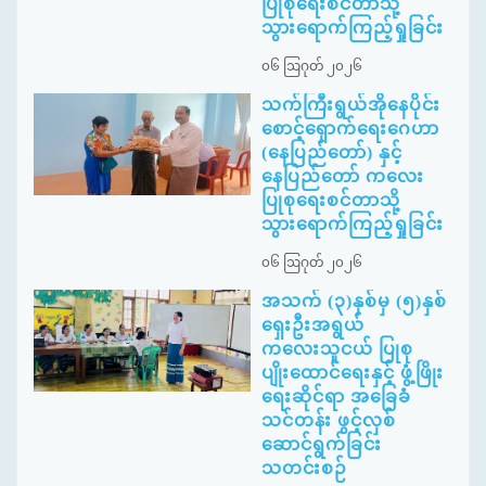
ပြုစုရေးစင်တာသို့
သွားရောက်ကြည့်ရှုခြင်း
၀၆ ဩဂုတ် ၂၀၂၆
သက်ကြီးရွယ်အိုနေပိုင်း
စောင့်ရှောက်ရေးဂေဟာ
(နေပြည်တော်) နှင့်
နေပြည်တော် ကလေး
ပြုစုရေးစင်တာသို့
သွားရောက်ကြည့်ရှုခြင်း
၀၆ ဩဂုတ် ၂၀၂၆
အသက် (၃)နှစ်မှ (၅)နှစ်
ရှေးဦးအရွယ်
ကလေးသူငယ် ပြုစု
ပျိုးထောင်ရေးနှင့် ဖွံ့ဖြိုး
ရေးဆိုင်ရာ အခြေခံ
သင်တန်း ဖွင့်လှစ်
ဆောင်ရွက်ခြင်း
သတင်းစဉ်