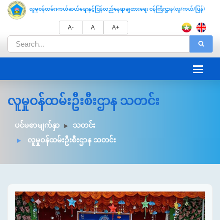
A-
A
A+
လူမှုဝန်ထမ်းဦးစီးဌာန သတင်း
ပင်မစာမျက်နှာ
သတင်း
လူမှုဝန်ထမ်းဦးစီးဌာန သတင်း