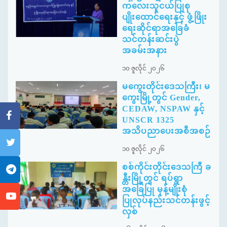
ကလေးသူငယ်ပြုစု
ပျိုးထောင်ရေးနှင့် ဖွံ့ဖြိုး
ရေးဆိုင်ရာအခြေခံ
သင်တန်းဆင်းပွဲ
အခမ်းအနား
၁၀ ဇူလိုင် ၂၀၂၆
မကွေးတိုင်းဒေသကြီး၊ မ
ကွေးမြို့တွင် Gender,
CEDAW, NSPAW နှင့်
UNSCR 1325
အသိပညာပေးအစီအစဉ်
၁၀ ဇူလိုင် ၂၀၂၆
စစ်ကိုင်းတိုင်းဒေသကြီ ခ
န္တီးမြို့တွင် ရပ်ရွာ
အခြေပြု မုန့်မျိုးစုံ
ပြုလုပ်နည်းသင်တန်းဖွင့်
လှစ်