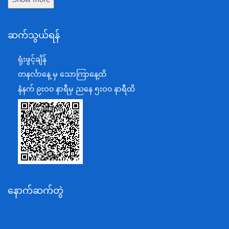
နယ်စပ်ရေးရာဝန်ကြီးဌာန
ဆက်သွယ်ရန်
စီမံကိန်း၊ဘဏ္ဍာရေးနှင့်စက်မှုဝန်ကြီးဌာန
ရင်းနှီးမြှုပ်နှံမှုနှင့် နိုင်ငံခြားစီးပွားဆက်သွယ်ရေးဝန်ကြီးဌာန
ရုံးဖွင့်ချိန်
အပြည်ပြည်ဆိုင်ရာပူးပေါင်းဆောင်ရွက်ရေးဝန်ကြီးဌာန
တနင်္လာနေ့ မှ သောကြာနေ့ထိ
ပြန်ကြားရေးဝန်ကြီးဌာန
နံနက် ၉းဝ၀ နာရီမှ ညနေ ၅းဝ၀ နာရီထိ
သာသနာရေးနှင့် ယဉ်ကျေးမှုဝန်ကြီးဌာန
စိုက်ပျိုးရေး၊မွေးမြူရေးနှင့်ဆည်မြောင်းဝန်ကြီးဌာန
ပို့ဆောင်ရေးနှင့်ဆက်သွယ်ရေးဝန်ကြီးဌာန
သယံဇာတနှင့်ပတ်ဝန်းကျင်ထိန်းသိမ်းရေးဝန်ကြီးဌာန
လျှပ်စစ်နှင့်စွမ်းအင်ဝန်ကြီးဌာန
နောက်ဆက်တွဲ
အလုပ်သမား၊လူဝင်မှုကြီးကြပ်ရေးနှင့်ပြည်သူ့အင်အား
ဝန်ကြီးဌာန
စီးပွားရေးနှင့်ကူးသန်းရောင်းဝယ်ရေးဝန်ကြီးဌာန