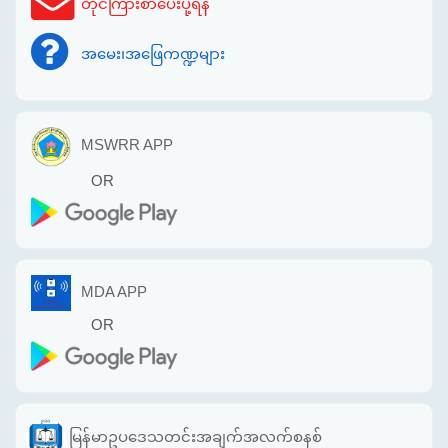
တိုင်ကြားစာပေးပို့ရန်
အမေး၊အဖြေကဏ္ဍများ
MSWRR APP
OR
MDA APP
OR
မြန်မာဥပဒေသတင်းအချက်အလက်စနစ်