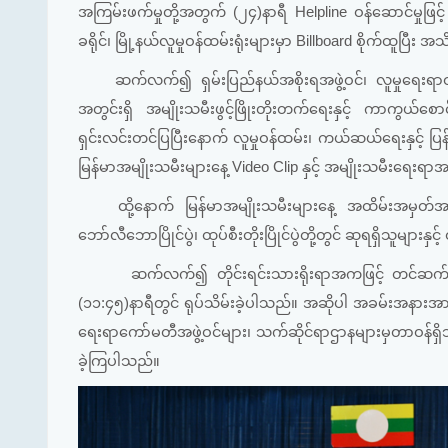
အကြမ်းဖက်မှုတို့အတွက် (၂၄)နာရီ Helpline ဝန်ဆောင်မှုဖြင့
ခရိုင်၊ မြို့နယ်လူမှုဝန်ထမ်းရုံးများမှာ Billboard စိုက်ထူပ
ဆက်လက်၍ ရှမ်းပြည်နယ်အစိုးရအဖွဲ့ဝင်၊ လူမှုရေးရာဝန်
အတွင်းရှိ အမျိုးသမီးဖွင့်ဖြိုးတိုးတက်ရေးနှင့် ကာကွယ်
ရှင်းလင်းတင်ပြပြီးနောက် လူမှုဝန်ထမ်း၊ ကယ်ဆယ်ရေးနှင့် ပြ
မြန်မာအမျိုးသမီးများနေ့ Video Clip နှင့် အမျိုးသမီးရေးရာ
ထို့နောက် မြန်မာအမျိုးသမီးများနေ့ အထိမ်းအမှတ်အား 
ဘော်လီဘောပြိုင်ပွဲ၊ ထုပ်စီးတိုးပြိုင်ပွဲတို့တွင် ဆုရရှိသူများနှင
ဆက်လက်၍ တိုင်းရင်းသားရိုးရာအကဖြင့် တင်ဆက်ပြသမှုအ
(၁၁:၄၅)နာရီတွင် ရုပ်သိမ်းခဲ့ပါသည်။ အဆိုပါ အခမ်းအနားအား ရှမ
ရေးရာကော်မတီအဖွဲ့ဝင်များ၊ သက်ဆိုင်ရာဌာနများမှတာဝန်ရှ
ခဲ့ကြပါသည်။