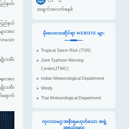
ပြည်နယ်၊
အချက်အလက်စနစ်
းပြည်နယ်
်များအား
မိုးလေဝသဆိုင်ရာ WEBSITE မျာ:
ို့လာသော
Tropical Storm Risk (TSR)
ျိုးသမီး
Joint Typhoon Warning
Center(JTWC)
Indian Meteorological Department
အနားအား
ျိုးသမီး
Windy
တက်ရောက်
Thai Meteorological Department
ကုလသမဂ္ဂ/အစိုးရမဟုတ်သော အဖွဲ့
အစည်းများ