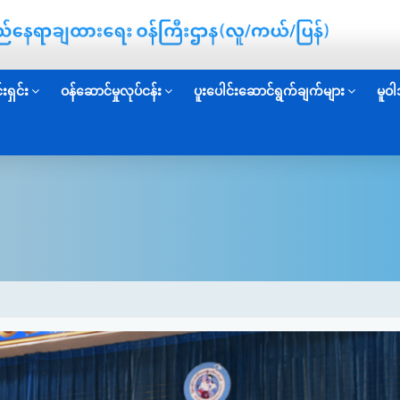
းရှင်း
ဝန်ဆောင်မှုလုပ်ငန်း
ပူးပေါင်းဆောင်ရွက်ချက်များ
မူဝါ