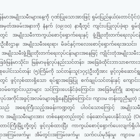
အမျိုးသမီးများနေ့ကို ဂုဏ်ပြုသောအားဖြင့် ရှမ်းပြည်နယ်(တောင်ပိုင်း
မ်းအမှတ်အခမ်းအနားကို နံနက် (၀၉:၀၀) နာရီတွင် ကျင်းပပြုလုပ်ခဲ့ရာ ရှမ်
် အမျိုးသမီးကာကွယ်စောင့်ရှောက်ရေးနှင့် ဖွံ့ဖြိုးတိုးတက်ရေးလုပ်ငန်
်းဦးစီးဌာန၊ အမျိုးသမီးရေးရာ၊ မိခင်နှင့်ကလေးစောင့်ရှောက်ရေးအသင်း၊ 
အမျိုးသမီးဖွံ့ဖြိုးတိုးတက်ရေးလုပ်ငန်းများအနေဖြင့် ကျိုင်းတုံအမျိုးသမီ
မြန်မာသိုင်း၊ မြန်မာမုန့်လုပ်နည်းသင်တန်း၊ အခြေခံထိုင်းဘာသာစကား
စုပေါင်းသင်တန်း (၅)ကြိမ်ကို သင်တန်းသူ(၁၇၄)ဦးတို့အား ဖွင့်လှစ်ဆောင်ရွ
ာင်းတွင် ဖွင့်လှစ်ထားရှိသော ရပ်ရွာအခြေပြု စက်ချုပ်သင်တန်းနှင့် ကျောင်
ဝမ်ကျောင်းပညာများ သင်ကြားပေးနိုင်ခဲ့ကြောင်း၊ အခြေခံမူကြို ဆရာမ
ပ်အကိုင်အခွင့်အလမ်းများရရှိနေပြီဖြစ်ကြောင်း၊ ကျား၊မ တန်းတူညီမျှတဲ
ျားသည် အရေးကြီးသည့်အခန်းကဏ္ဍတွင် ပါဝင်သောကြောင့် အမျိုးသမီးမျ
ပါက အမျိုးသမီးများအား တစ်နေရာတည်းတွင် ဝန်ဆောင်မှုပေးနိုင်သည့် (
ြီးမြို့တို့တွင့် ဖွင့်လှစ်ထားပြီး ကာကွယ်စောင့်ရှောက်ပေးလျက်ရှိပါ
ုင်ရာအကြမ်းဖက်မှု၊ အိမ်တွင်းအကြမ်းဖက်မှု၊ သက်ငယ်မုဒိန်းမှု၊ ကျား၊မ