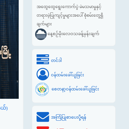
အထွေထွေရွေးကောက်ပွဲ မဲမသမာမှုနှင့်
တရားမဲ့ပြုကျင့်မှုများအပေါ် စုံစမ်းတွေ့ရှိ
ချက်များ
နေ့စဉ်မိုးလေဝသခန့်မှန်းချက်
တင်ဒါ
ဝန်ထမ်းခေါ်ယူခြင်း
စေတနာ့ဝန်ထမ်းခေါ်ယူခြင်း
နယ်)
အကြံပြုစာပေးပို့ရန်