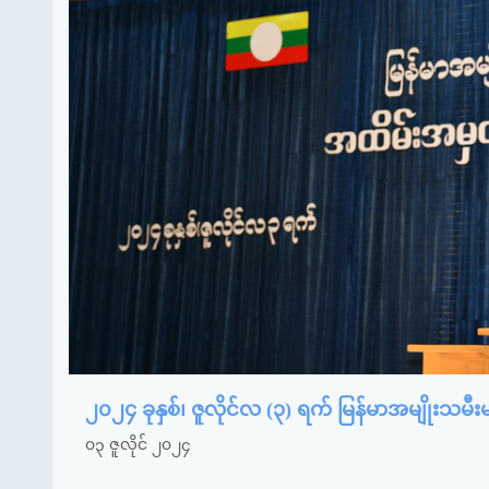
၂၀၂၄ ခုနှစ်၊ ဇူလိုင်လ (၃) ရက် မြန်မာအမျိုးသမီ
၀၃ ဇူလိုင် ၂၀၂၄