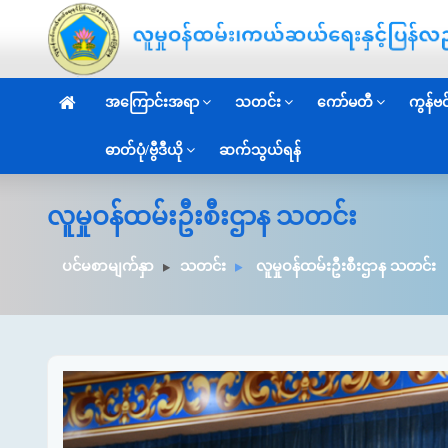
အကြောင်းအရာ
သတင်း
ကော်မတီ
ကွန်ဗင်
ဓာတ်ပုံ/ဗွီဒီယို
ဆက်သွယ်ရန်
လူမှုဝန်ထမ်းဦးစီးဌာန သတင်း
ပင်မစာမျက်နှာ
သတင်း
လူမှုဝန်ထမ်းဦးစီးဌာန သတင်း