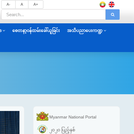
A-
A
A+
ဒ
စေတနာ့ဝန်ထမ်းခေါ်ယူခြင်း
အသိပညာပေးကဏ္ဍ
Myanmar National Portal
၂၀၂၀ ပြည့်နှစ်