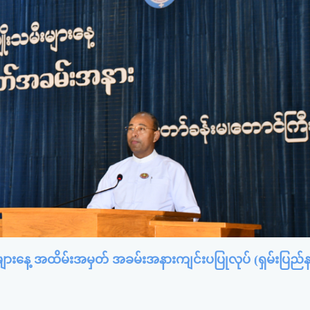
းများနေ့ အထိမ်းအမှတ် အခမ်းအနားကျင်းပပြုလုပ် (ရှမ်းပြည်