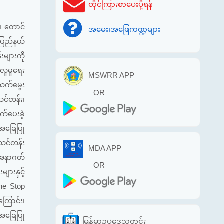
တိုင်ကြားစာပေးပို့ရန်
)၊ တောင်
အမေး၊အဖြေကဏ္ဍများ
းပြည်နယ်
းများကို
လူမှုရေး
MSWRR APP
းသက်မွေး
OR
သင်တန်း၊
က်ပေးခဲ့
းအခြေပြု
သင်တန်း
MDA APP
့ အနာဂတ်
OR
ားနှင့်
One Stop
ကြောင်း၊
 အခြေပြု
မြန်မာဥပဒေသတင်း