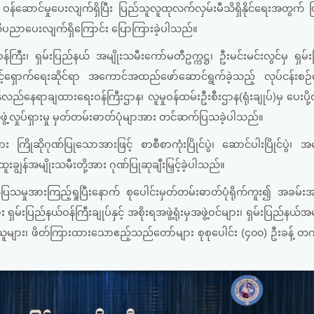
် ဝန်ဆောင်မှုပေးလျက်ရှိပြီး ပြည်သူလူထုလက်လှမ်းမီသိရှိနိုင်ရေးအတွက် 
ြီး အသိပညာပေးလျက်ရှိကြောင်း ပြောကြားခဲ့ပါသည်။
ကြီး၊ ရှမ်းပြည်နယ် အမျိုးသမီးကော်မတီဥက္ကဋ္ဌ၊ ဦးမင်းမင်းလွင်မှ ရှမ်
စောင့်ရှောက်ရေးဆိုင်ရာ အကောင်အထည်ဖော်ဆောင်ရွက်ခဲ့သည့် လုပ်ငန်းစဉ
န်လည်နေရာချထားရေးဝန်ကြီးဌာန၊ လူမှုဝန်ထမ်းဦးစီးဌာန(ရုံးချုပ်)မှ ပေးပ
အဖွဲ့လှုပ်ရှားမှု မှတ်တမ်းဓာတ်ပုံမျာအား တင်ဆက်ပြသခဲ့ပါသည်။
ကြိုဆိုဂုဏ်ပြုသောအားဖြင့် စာစီစာကုံးပြိုင်ပွဲ၊ ဆောင်ပါးပြိုင်ပွဲ၊ အမ
့် ထူးချွန်အမျိုးသမီးတို့အား ဂုဏ်ပြုဆုချီးမြှင့်ခဲ့ပါသည်။
ားကြည့်ရှုပြီးနောက် စုပေါင်းမှတ်တမ်းဓာတ်ပုံရိုက်ကူး၍ အခမ်း
်းပြည်နယ်ဝန်ကြီးချုပ်နှင့် အစိုးရအဖွဲ့ရုံးမှအဖွဲ့ဝင်များ၊ ရှမ်းပြည်နယ်အမ
ိသူများ၊ ဖိတ်ကြားထားသောဧည့်သည်တော်များ စုစုပေါင်း (၄၀၀) ဦးခန့် 