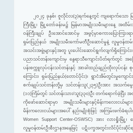
၂၀၂၄ ခုနှစ်၊ ဇူလိုင်လ(၃)ရက်နေ့တွင် ကျရောက်သော မြန်မာ
ကြီးမြို့၊ မြို့တော်ခန်းမ၌ မြန်မာအမျိုးသမီးများနေ့ အထိ
ဝန်ကြီးချုပ် ဦးအောင်အောင်မှ အဖွင့်မှာစကားပြောကြားရာတွင
ရှမ်းပြည်နယ် အမျိုးသမီးကော်မတီဦးဆောင်မှုနဲ့ လူမှုဝန်ထမ
အသင်းအဖွဲ့များနှင့်အတူ ပူးပေါင်းဆောင်ရွက်လျက်ရှိကြောင်း၊ 
ပညာသင်တန်းကျောင်းမှ နွေရာသီကျောင်းပိတ်ရက်တွင် အခြေခံ
ပန်းစက္ကူလုပ်ငန်းသင်တန်းနှင့် အာခါထည်ချည်ထိုးလုပ်ငန်း စု
ကြောင်း၊ ရှမ်းပြည်နယ်(တောင်ပိုင်း)၊ ရွာငံအိမ်တွင်းမှုကျေ
စက်ချုပ်သင်တန်းတို့မှ သင်တန်းသူ(၂၃၅)ဦးအား အသက်မွေး
(၁၁)ကြိမ်တွင် သင်တန်းသား/သူ(၃၃၀)ဦး တက်ရောက်ခဲ့ပြီး အလု
ကိုဖော်ဆောင်ရာမှာ အမျိုးသမီးများနှင့်မိန်းကလေးငယ်မ
မိန်းကလေးငယ်များအပေါ် နည်းမျိုးစုံဖြင့် အကြမ်းဖက်ခံရ
Women Support Center-OSWSC) အား လားရှိုးမြို့၊ တောင်က
လူမှုဝန်ထမ်းဦးစီးဌာနအနေဖြင့် ပဋိပက္ခအတွင်းလိင်ပိုင်းဆိ