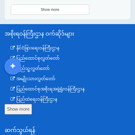
Show more
အစိုးရဝန်ကြီးဌာန ဝက်ဆိုဒ်များ
နိုင်ငံခြားရေးဝန်ကြီးဌာန
ပြည်ထောင်စုလွှတ်တော်
ပြည်သူ့လွှတ်တော်
DDM
MOS
DSW
DOR
အမျိုးသားလွှတ်တော်
ပြည်ထောင်စုအစိုးရအဖွဲ့ရုံးဝန်ကြီးဌာန
ပြည်ထဲရေးဝန်ကြီးဌာန
Show more
ကာကွယ်ရေးဝန်ကြီးဌာန
နယ်စပ်ရေးရာဝန်ကြီးဌာန
ဆက်သွယ်ရန်
စီမံကိန်း၊ဘဏ္ဍာရေးနှင့်စက်မှုဝန်ကြီးဌာန