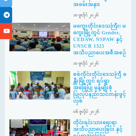
အခမ်းအနား
၁၀ ဇူလိုင် ၂၀၂၆
မကွေးတိုင်းဒေသကြီး၊ မ
ကွေးမြို့တွင် Gender,
CEDAW, NSPAW နှင့်
UNSCR 1325
အသိပညာပေးအစီအစဉ်
၁၀ ဇူလိုင် ၂၀၂၆
စစ်ကိုင်းတိုင်းဒေသကြီ ခ
န္တီးမြို့တွင် ရပ်ရွာ
အခြေပြု မုန့်မျိုးစုံ
ပြုလုပ်နည်းသင်တန်းဖွင့်
လှစ်
၀၆ ဇူလိုင် ၂၀၂၆
တိုင်းရင်းသားရေးရာ
အသိပညာပေးခြင်း နှင့်
ရပ်ရွာအခြေပြု