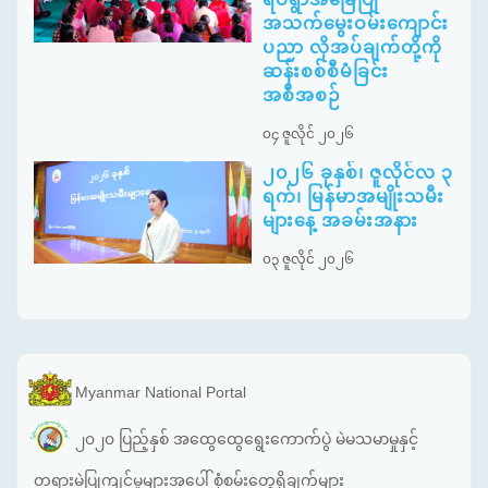
အသက်မွေးဝမ်းကျောင်း
ပညာ လိုအပ်ချက်တို့ကို
ဆန်းစစ်စီမံခြင်း
အစီအစဉ်
၀၄ ဇူလိုင် ၂၀၂၆
၂၀၂၆ ခုနှစ်၊ ဇူလိုင်လ ၃
ရက်၊ မြန်မာအမျိုးသမီး
များနေ့ အခမ်းအနား
၀၃ ဇူလိုင် ၂၀၂၆
Myanmar National Portal
၂၀၂၀ ပြည့်နှစ် အထွေထွေရွေးကောက်ပွဲ မဲမသမာမှုနှင့်
တရားမဲ့ပြုကျင့်မှုများအပေါ် စုံစမ်းတွေ့ရှိချက်များ