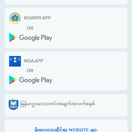
MSWRR APP
OR
MDA APP
OR
မြန်မာဥပဒေသတင်းအချက်အလက်စနစ်
မိုးလေဝသဆိုင်ရာ WEBSITE မျာ: