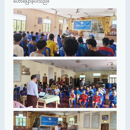
ဟောပြောခဲ့ပါသည်။