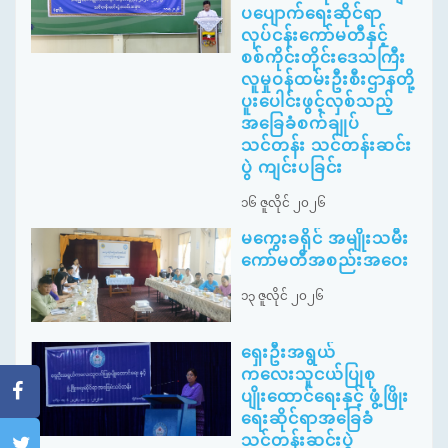
ပပျောက်ရေးဆိုင်ရာ
လုပ်ငန်းကော်မတီနှင့်
စစ်ကိုင်းတိုင်းဒေသကြီး
လူမှုဝန်ထမ်းဦးစီးဌာနတို့
ပူးပေါင်းဖွင့်လှစ်သည့်
အခြေခံစက်ချုပ်
သင်တန်း သင်တန်းဆင်း
ပွဲ ကျင်းပခြင်း
၁၆ ဇူလိုင် ၂၀၂၆
မကွေးခရိုင် အမျိုးသမီး
ကော်မတီအစည်းအဝေး
၁၃ ဇူလိုင် ၂၀၂၆
ရှေးဦးအရွယ်
ကလေးသူငယ်ပြုစု
ပျိုးထောင်ရေးနှင့် ဖွံ့ဖြိုး
ရေးဆိုင်ရာအခြေခံ
သင်တန်းဆင်းပွဲ