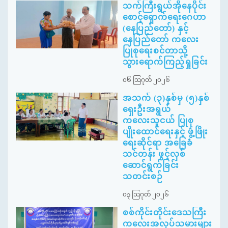
သက်ကြီးရွယ်အိုနေပိုင်း
စောင့်ရှောက်ရေးဂေဟာ
(နေပြည်တော်) နှင့်
နေပြည်တော် ကလေး
ပြုစုရေးစင်တာသို့
သွားရောက်ကြည့်ရှုခြင်း
၀၆ ဩဂုတ် ၂၀၂၆
အသက် (၃)နှစ်မှ (၅)နှစ်
ရှေးဦးအရွယ်
ကလေးသူငယ် ပြုစု
ပျိုးထောင်ရေးနှင့် ဖွံ့ဖြိုး
ရေးဆိုင်ရာ အခြေခံ
သင်တန်း ဖွင့်လှစ်
ဆောင်ရွက်ခြင်း
သတင်းစဉ်
၀၃ ဩဂုတ် ၂၀၂၆
စစ်ကိုင်းတိုင်းဒေသကြီး
ကလေးအလုပ်သမားများ