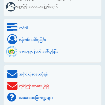
နေ့စဉ်မိုးလေဝသခန့်မှန်းချက်
တင်ဒါ
ဝန်ထမ်းခေါ်ယူခြင်း
စေတနာ့ဝန်ထမ်းခေါ်ယူခြင်း
အကြံပြုစာပေးပို့ရန်
တိုင်ကြားစာပေးပို့ရန်
အမေး၊အဖြေကဏ္ဍများ