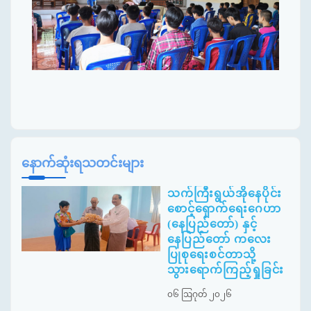
နောက်ဆုံးရသတင်းများ
သက်ကြီးရွယ်အိုနေပိုင်း
စောင့်ရှောက်ရေးဂေဟာ
(နေပြည်တော်) နှင့်
နေပြည်တော် ကလေး
ပြုစုရေးစင်တာသို့
သွားရောက်ကြည့်ရှုခြင်း
၀၆ ဩဂုတ် ၂၀၂၆