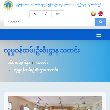
A-
A
A+
လူမှုဝန်ထမ်းဦးစီးဌာန သတင်း
ပင်မစာမျက်နှာ
သတင်း
လူမှုဝန်ထမ်းဦးစီးဌာန သတင်း