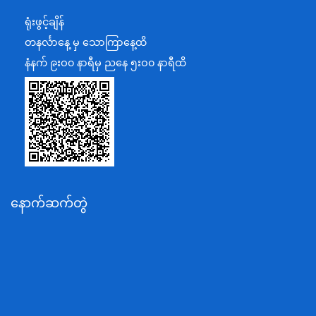
ရင်းနှီးမြှုပ်နှံမှုနှင့် နိုင်ငံခြားစီးပွားဆက်သွယ်ရေးဝန်ကြီးဌာန
ရုံးဖွင့်ချိန်
အပြည်ပြည်ဆိုင်ရာပူးပေါင်းဆောင်ရွက်ရေးဝန်ကြီးဌာန
တနင်္လာနေ့ မှ သောကြာနေ့ထိ
ပြန်ကြားရေးဝန်ကြီးဌာန
နံနက် ၉းဝ၀ နာရီမှ ညနေ ၅းဝ၀ နာရီထိ
သာသနာရေးနှင့် ယဉ်ကျေးမှုဝန်ကြီးဌာန
စိုက်ပျိုးရေး၊မွေးမြူရေးနှင့်ဆည်မြောင်းဝန်ကြီးဌာန
ပို့ဆောင်ရေးနှင့်ဆက်သွယ်ရေးဝန်ကြီးဌာန
သယံဇာတနှင့်ပတ်ဝန်းကျင်ထိန်းသိမ်းရေးဝန်ကြီးဌာန
လျှပ်စစ်နှင့်စွမ်းအင်ဝန်ကြီးဌာန
နောက်ဆက်တွဲ
အလုပ်သမား၊လူဝင်မှုကြီးကြပ်ရေးနှင့်ပြည်သူ့အင်အား
ဝန်ကြီးဌာန
စီးပွားရေးနှင့်ကူးသန်းရောင်းဝယ်ရေးဝန်ကြီးဌာန
ပညာရေးဝန်ကြီးဌာန
ကျန်းမာရေးနှင့်အားကစားဝန်ကြီးဌာန