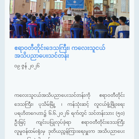
ဧရာဝတီတိုင်းဒေသကြီး၊ ကလေးသူငယ်
အသိပညာပေးသင်တန်း
၀၉ ဇွန် ၂၀၂၆
ကလေးသူငယ်အသိပညာပေးသင်တန်းကို ဧရာဝတီတိုင်း
ဒေသကြီး၊ ပုသိမ်မြို့ ၊ ကန်သုံးဆင့် လူငယ်ဖွံ့ဖြိုးရေး
ပရဟိတဂေဟာ၌ ၆.၆.၂၀၂၆ ရက်တွင် သင်တန်းသား (၅၀)
ဦးဖြင့် ကျင်းပပြုလုပ်ခဲ့ရာ ဧရာဝတီတိုင်းဒေသကြီး
လူမှုဝန်ထမ်းရုံးမှ ဒုတိယညွှန်ကြားရေးမှူးက အသိပညာပေး