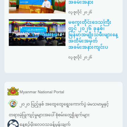
အခမ်းအနား
၀၃ ဇူလိုင် ၂၀၂၆
မကွေးတိုင်းဒေသကြီး
တွင် ၂၀၂၆ ခုနှစ်၊
မြန်မာအမျိုးသမီးများနေ့
အထိမ်းအမှတ်
အခမ်းအနားကျင်းပ
၀၃ ဇူလိုင် ၂၀၂၆
Myanmar National Portal
၂၀၂၀ ပြည့်နှစ် အထွေထွေရွေးကောက်ပွဲ မဲမသမာမှုနှင့်
တရားမဲ့ပြုကျင့်မှုများအပေါ် စုံစမ်းတွေ့ရှိချက်များ
နေ့စဉ်မိုးလေဝသခန့်မှန်းချက်