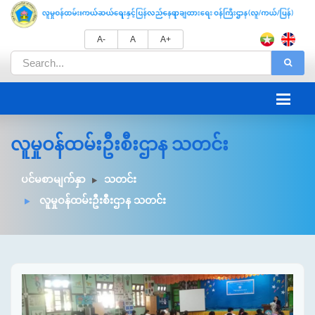
A-
A
A+
လူမှုဝန်ထမ်းဦးစီးဌာန သတင်း
ပင်မစာမျက်နှာ
သတင်း
လူမှုဝန်ထမ်းဦးစီးဌာန သတင်း