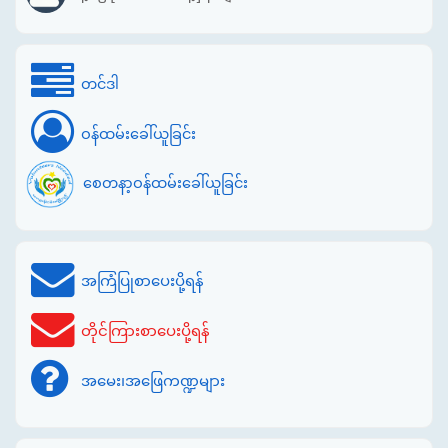
တင်ဒါ
ဝန်ထမ်းခေါ်ယူခြင်း
စေတနာ့ဝန်ထမ်းခေါ်ယူခြင်း
အကြံပြုစာပေးပို့ရန်
တိုင်ကြားစာပေးပို့ရန်
အမေး၊အဖြေကဏ္ဍများ