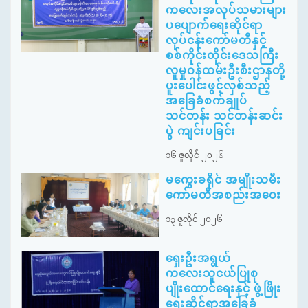
ကလေးအလုပ်သမားများ
ပပျောက်ရေးဆိုင်ရာ
လုပ်ငန်းကော်မတီနှင့်
စစ်ကိုင်းတိုင်းဒေသကြီး
လူမှုဝန်ထမ်းဦးစီးဌာနတို့
ပူးပေါင်းဖွင့်လှစ်သည့်
အခြေခံစက်ချုပ်
သင်တန်း သင်တန်းဆင်း
ပွဲ ကျင်းပခြင်း
၁၆ ဇူလိုင် ၂၀၂၆
မကွေးခရိုင် အမျိုးသမီး
ကော်မတီအစည်းအဝေး
၁၃ ဇူလိုင် ၂၀၂၆
ရှေးဦးအရွယ်
ကလေးသူငယ်ပြုစု
ပျိုးထောင်ရေးနှင့် ဖွံ့ဖြိုး
ရေးဆိုင်ရာအခြေခံ