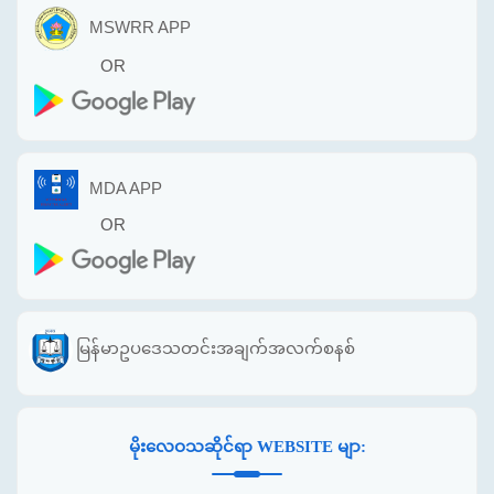
MSWRR APP
OR
MDA APP
OR
မြန်မာဥပဒေသတင်းအချက်အလက်စနစ်
မိုးလေဝသဆိုင်ရာ WEBSITE မျာ: