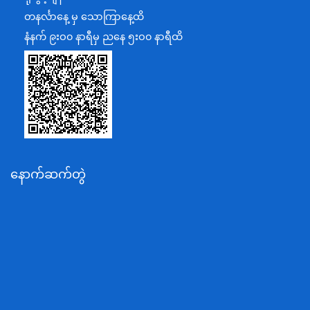
အပြည်ပြည်ဆိုင်ရာပူးပေါင်းဆောင်ရွက်ရေးဝန်ကြီးဌာန
တနင်္လာနေ့ မှ သောကြာနေ့ထိ
ပြန်ကြားရေးဝန်ကြီးဌာန
နံနက် ၉းဝ၀ နာရီမှ ညနေ ၅းဝ၀ နာရီထိ
သာသနာရေးနှင့် ယဉ်ကျေးမှုဝန်ကြီးဌာန
စိုက်ပျိုးရေး၊မွေးမြူရေးနှင့်ဆည်မြောင်းဝန်ကြီးဌာန
ပို့ဆောင်ရေးနှင့်ဆက်သွယ်ရေးဝန်ကြီးဌာန
သယံဇာတနှင့်ပတ်ဝန်းကျင်ထိန်းသိမ်းရေးဝန်ကြီးဌာန
လျှပ်စစ်နှင့်စွမ်းအင်ဝန်ကြီးဌာန
နောက်ဆက်တွဲ
အလုပ်သမား၊လူဝင်မှုကြီးကြပ်ရေးနှင့်ပြည်သူ့အင်အား
ဝန်ကြီးဌာန
စီးပွားရေးနှင့်ကူးသန်းရောင်းဝယ်ရေးဝန်ကြီးဌာန
ပညာရေးဝန်ကြီးဌာန
ကျန်းမာရေးနှင့်အားကစားဝန်ကြီးဌာန
ဆောက်လုပ်ရေးဝန်ကြီးဌာန