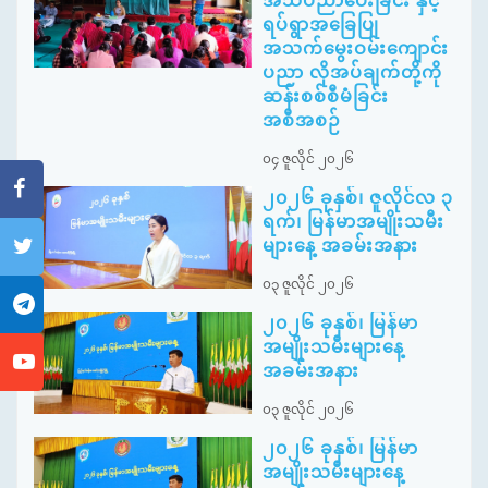
အသိပညာပေးခြင်း နှင့်
ရပ်ရွာအခြေပြု
အသက်မွေးဝမ်းကျောင်း
ပညာ လိုအပ်ချက်တို့ကို
ဆန်းစစ်စီမံခြင်း
အစီအစဉ်
၀၄ ဇူလိုင် ၂၀၂၆
၂၀၂၆ ခုနှစ်၊ ဇူလိုင်လ ၃
ရက်၊ မြန်မာအမျိုးသမီး
များနေ့ အခမ်းအနား
၀၃ ဇူလိုင် ၂၀၂၆
၂၀၂၆ ခုနှစ်၊ မြန်မာ
အမျိုးသမီးများနေ့
အခမ်းအနား
၀၃ ဇူလိုင် ၂၀၂၆
၂၀၂၆ ခုနှစ်၊ မြန်မာ
အမျိုးသမီးများနေ့