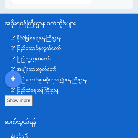
အစိုးရဝန်ကြီးဌာန ဝက်ဆိုဒ်များ
နိုင်ငံခြားရေးဝန်ကြီးဌာန
ပြည်ထောင်စုလွှတ်တော်
ပြည်သူ့လွှတ်တော်
အမျိုးသားလွှတ်တော်
ပြည်ထောင်စုအစိုးရအဖွဲ့ရုံးဝန်ကြီးဌာန
DDM
MOS
DSW
DOR
ပြည်ထဲရေးဝန်ကြီးဌာန
Show more
ကာကွယ်ရေးဝန်ကြီးဌာန
နယ်စပ်ရေးရာဝန်ကြီးဌာန
ဆက်သွယ်ရန်
စီမံကိန်း၊ဘဏ္ဍာရေးနှင့်စက်မှုဝန်ကြီးဌာန
ရင်းနှီးမြှုပ်နှံမှုနှင့် နိုင်ငံခြားစီးပွားဆက်သွယ်ရေးဝန်ကြီးဌာန
ရုံးဖွင့်ချိန်