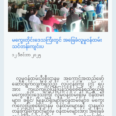
မကွေးတိုင်းဒေသကြီးတွင် အခြေခံလူမှုဝန်ထမ်း
သင်တန်းကျင်းပ
၁၂ ဒီဇင်ဘာ ၂၀၂၅
လူမှုဝန်ထမ်းဦးစီးဌာနမှ အကောင်အထည်ဖော်
ဆောင်ရွက်လျက်ရှိသည့် လုပ်ငန်းကြီး (၇) ရပ်
အား ကျယ်ကျယ်ပြန့်ပြန့်သိရှိစေရန်ရည်ရွယ်၍
မကွေးတိုင်းဒေသကြီး လူမှုဝန်ထမ်းရုံးမှ ဝန်ထမ်း
များ၊ ခရိုင်/ မြိုနယ်ရုံးများမှဝန်ထမ်းများ၊ မကွေး
ကလေးပြုစုရေးဌာနမှ ဝန်ထမ်းများနှင့် ဌာနမူလ
တန်းကြိုကျောင်းများမှ ဝန်ထမ်းများအား အခြေခံ