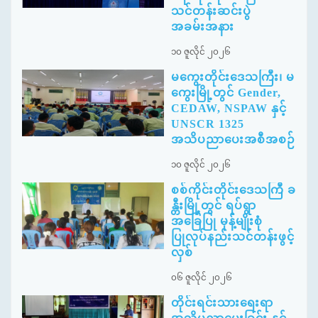
သင်တန်းဆင်းပွဲ
အခမ်းအနား
၁၀ ဇူလိုင် ၂၀၂၆
မကွေးတိုင်းဒေသကြီး၊ မ
ကွေးမြို့တွင် Gender,
CEDAW, NSPAW နှင့်
UNSCR 1325
အသိပညာပေးအစီအစဉ်
၁၀ ဇူလိုင် ၂၀၂၆
စစ်ကိုင်းတိုင်းဒေသကြီ ခ
န္တီးမြို့တွင် ရပ်ရွာ
အခြေပြု မုန့်မျိုးစုံ
ပြုလုပ်နည်းသင်တန်းဖွင့်
လှစ်
၀၆ ဇူလိုင် ၂၀၂၆
တိုင်းရင်းသားရေးရာ