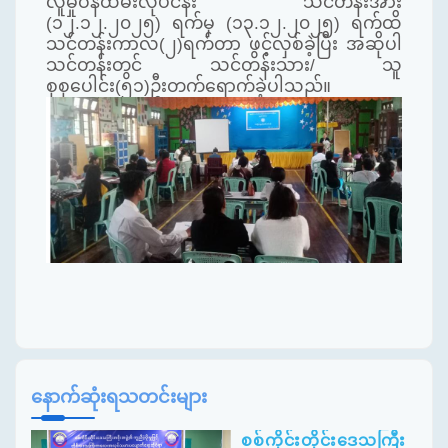
လူမှုဝန်ထမ်းလုပ်ငန်း သင်တန်းအား
(၁၂.၁၂.၂၀၂၅) ရက်မှ (၁၃.၁၂.၂၀၂၅) ရက်ထိ
သင်တန်းကာလ(၂)ရက်တာ ဖွင့်လှစ်ခဲ့ပြီး အဆိုပါ
သင်တန်းတွင် သင်တန်းသား/ သူ
စုစုပေါင်း(၅၁)ဦးတက်ရောက်ခဲ့ပါသည်။
နောက်ဆုံးရသတင်းများ
စစ်ကိုင်းတိုင်းဒေသကြီး