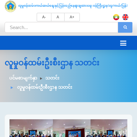
A-
A
A+
လူမှုဝန်ထမ်းဦးစီးဌာန သတင်း
ပင်မစာမျက်နှာ
သတင်း
လူမှုဝန်ထမ်းဦးစီးဌာန သတင်း