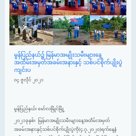
မွန်ပြည်နယ်၌ မြန်မာအမျိုးသမီးများနေ့
အထိမ်းအမှတ်အခမ်းအနားနှင့် သစ်ပင်စိုက်ပျိုးပွဲ
ကျင်းပ
၀၄ ဇူလိုင် ၂၀၂၁
မွန်ပြည်နယ်၊ မော်လမြိုင်မြို့
၂၀၂၁ခုနှစ်၊ မြန်မာအမျိုးသမီးများနေ့အထိမ်းအမှတ်
အခမ်းအနားနှင့်သစ်ပင်စိုက်ပျိုးပွဲကို(၄.၇.၂၀၂၀)ရက်နေ့နံ