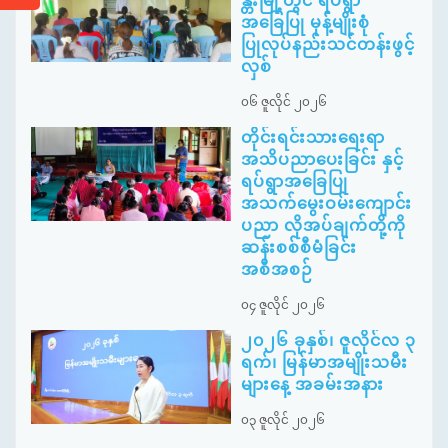
န္တီးမြို့တွင် ရပ်ရွာ
အခြေပြု မုန့်မျိုးစုံ
ပြုလုပ်နည်းသင်တန်းဖွင့်
လှစ်
၀၆ ဇူလိုင် ၂၀၂၆
တိုင်းရင်းသားရေးရာ
အသိပညာပေးခြင်း နှင့်
ရပ်ရွာအခြေပြု
အသက်မွေးဝမ်းကျောင်း
ပညာ လိုအပ်ချက်တို့ကို
ဆန်းစစ်စီမံခြင်း
အစီအစဉ်
၀၄ ဇူလိုင် ၂၀၂၆
၂၀၂၆ ခုနှစ်၊ ဇူလိုင်လ ၃
ရက်၊ မြန်မာအမျိုးသမီး
များနေ့ အခမ်းအနား
၀၃ ဇူလိုင် ၂၀၂၆