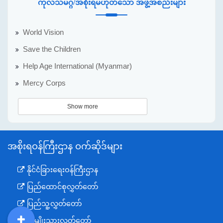
ကုလသမဂ္ဂ/အစိုးရမဟုတ်သော အဖွဲ့အစည်းများ
World Vision
Save the Children
Help Age International (Myanmar)
Mercy Corps
Show more
အစိုးရဝန်ကြီးဌာန ဝက်ဆိုဒ်များ
နိုင်ငံခြားရေးဝန်ကြီးဌာန
ပြည်ထောင်စုလွှတ်တော်
ပြည်သူ့လွှတ်တော်
အမျိုးသားလွှတ်တော်