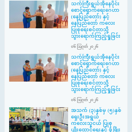
သက်ကြီးရွယ်အိုနေပိုင်း
စောင့်ရှောက်ရေးဂေဟာ
(နေပြည်တော်) နှင့်
နေပြည်တော် ကလေး
ပြုစုရေးစင်တာသို့
သွားရောက်ကြည့်ရှုခြင်း
၀၆ ဩဂုတ် ၂၀၂၆
သက်ကြီးရွယ်အိုနေပိုင်း
စောင့်ရှောက်ရေးဂေဟာ
(နေပြည်တော်) နှင့်
နေပြည်တော် ကလေး
ပြုစုရေးစင်တာသို့
သွားရောက်ကြည့်ရှုခြင်း
၀၆ ဩဂုတ် ၂၀၂၆
အသက် (၃)နှစ်မှ (၅)နှစ်
ရှေးဦးအရွယ်
ကလေးသူငယ် ပြုစု
ပျိုးထောင်ရေးနှင့် ဖွံ့ဖြိုး