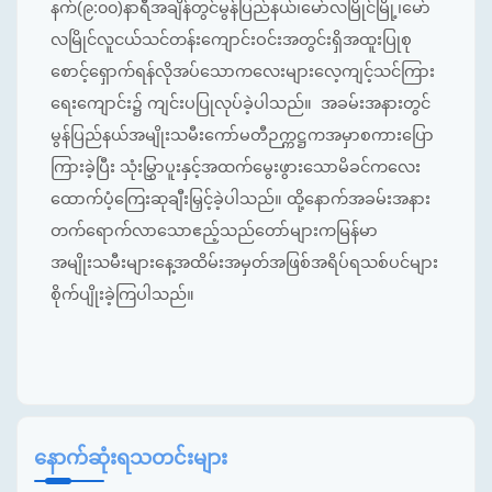
နက်(၉:၀၀)နာရီအချိန်တွင်မွန်ပြည်နယ်၊မော်လမြိုင်မြို့၊မော်
လမြိုင်လူငယ်သင်တန်းကျောင်းဝင်းအတွင်းရှိအထူးပြုစု
စောင့်ရှောက်ရန်လိုအပ်သောကလေးများလေ့ကျင့်သင်ကြား
ရေးကျောင်း၌ ကျင်းပပြုလုပ်ခဲ့ပါသည်။ အခမ်းအနားတွင်
မွန်ပြည်နယ်အမျိုးသမီးကော်မတီဉက္ကဋ္ဌကအမှာစကားပြော
ကြားခဲ့ပြီး သုံးမြွှာပူးနှင့်အထက်မွေးဖွားသောမိခင်ကလေး
ထောက်ပံ့ကြေးဆုချီးမြှင့်ခဲ့ပါသည်။ ထို့နောက်အခမ်းအနား
တက်ရောက်လာသောဧည့်သည်တော်များကမြန်မာ
အမျိုးသမီးများနေ့အထိမ်းအမှတ်အဖြစ်အရိပ်ရသစ်ပင်များ
စိုက်ပျိုးခဲ့ကြပါသည်။
နောက်ဆုံးရသတင်းများ