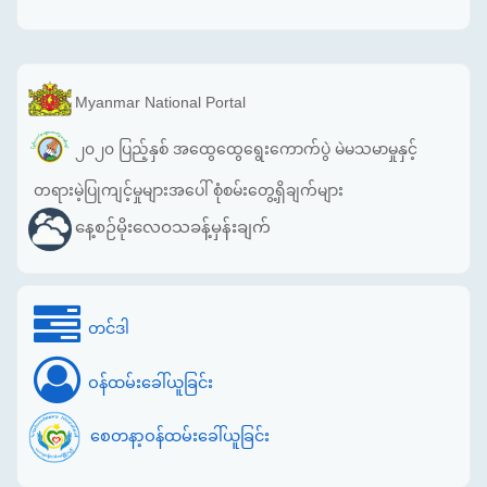
Myanmar National Portal
၂၀၂၀ ပြည့်နှစ် အထွေထွေရွေးကောက်ပွဲ မဲမသမာမှုနှင့်
တရားမဲ့ပြုကျင့်မှုများအပေါ် စုံစမ်းတွေ့ရှိချက်များ
နေ့စဉ်မိုးလေဝသခန့်မှန်းချက်
တင်ဒါ
ဝန်ထမ်းခေါ်ယူခြင်း
စေတနာ့ဝန်ထမ်းခေါ်ယူခြင်း