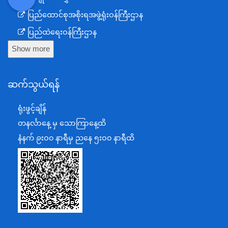
DDM
MOS
DSW
DOR
ပြည်ထောင်စုအစိုးရအဖွဲ့ရုံးဝန်ကြီးဌာန
ပြည်ထဲရေးဝန်ကြီးဌာန
Show more
ကာကွယ်ရေးဝန်ကြီးဌာန
နယ်စပ်ရေးရာဝန်ကြီးဌာန
ဆက်သွယ်ရန်
စီမံကိန်း၊ဘဏ္ဍာရေးနှင့်စက်မှုဝန်ကြီးဌာန
ရင်းနှီးမြှုပ်နှံမှုနှင့် နိုင်ငံခြားစီးပွားဆက်သွယ်ရေးဝန်ကြီးဌာန
ရုံးဖွင့်ချိန်
အပြည်ပြည်ဆိုင်ရာပူးပေါင်းဆောင်ရွက်ရေးဝန်ကြီးဌာန
တနင်္လာနေ့ မှ သောကြာနေ့ထိ
ပြန်ကြားရေးဝန်ကြီးဌာန
နံနက် ၉းဝ၀ နာရီမှ ညနေ ၅းဝ၀ နာရီထိ
သာသနာရေးနှင့် ယဉ်ကျေးမှုဝန်ကြီးဌာန
စိုက်ပျိုးရေး၊မွေးမြူရေးနှင့်ဆည်မြောင်းဝန်ကြီးဌာန
ပို့ဆောင်ရေးနှင့်ဆက်သွယ်ရေးဝန်ကြီးဌာန
သယံဇာတနှင့်ပတ်ဝန်းကျင်ထိန်းသိမ်းရေးဝန်ကြီးဌာန
လျှပ်စစ်နှင့်စွမ်းအင်ဝန်ကြီးဌာန