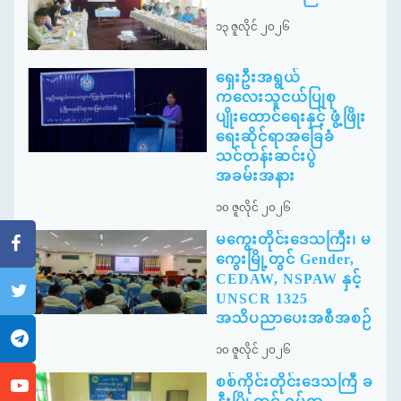
၁၃ ဇူလိုင် ၂၀၂၆
ရှေးဦးအရွယ်
ကလေးသူငယ်ပြုစု
ပျိုးထောင်ရေးနှင့် ဖွံ့ဖြိုး
ရေးဆိုင်ရာအခြေခံ
သင်တန်းဆင်းပွဲ
အခမ်းအနား
၁၀ ဇူလိုင် ၂၀၂၆
မကွေးတိုင်းဒေသကြီး၊ မ
ကွေးမြို့တွင် Gender,
CEDAW, NSPAW နှင့်
UNSCR 1325
အသိပညာပေးအစီအစဉ်
၁၀ ဇူလိုင် ၂၀၂၆
စစ်ကိုင်းတိုင်းဒေသကြီ ခ