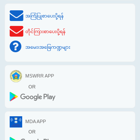
အကြံပြုစာပေးပို့ရန်
တိုင်ကြားစာပေးပို့ရန်
အမေး၊အဖြေကဏ္ဍများ
MSWRR APP
OR
MDA APP
OR