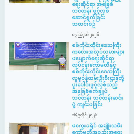
ရေးဆိုင်ရာ အခြေခံ
သင်တန်း ဖွင့်လှစ်
ဆောင်ရွက်ခြင်း
သတင်းစဉ်
၀၃ ဩဂုတ် ၂၀၂၆
စစ်ကိုင်းတိုင်းဒေသကြီး
ကလေးအလုပ်သမားများ
ပပျောက်ရေးဆိုင်ရာ
လုပ်ငန်းကော်မတီနှင့်
စစ်ကိုင်းတိုင်းဒေသကြီး
လူမှုဝန်ထမ်းဦးစီးဌာနတို့
ပူးပေါင်းဖွင့်လှစ်သည့်
အခြေခံစက်ချုပ်
သင်တန်း သင်တန်းဆင်း
ပွဲ ကျင်းပခြင်း
၁၆ ဇူလိုင် ၂၀၂၆
မကွေးခရိုင် အမျိုးသမီး
ကော်မတီအစည်းအဝေး