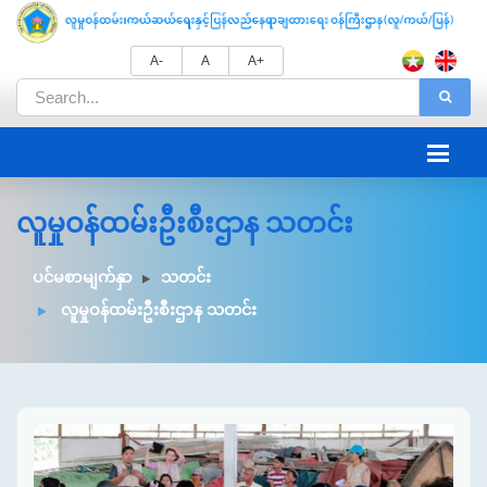
A-
A
A+
လူမှုဝန်ထမ်းဦးစီးဌာန သတင်း
ပင်မစာမျက်နှာ
သတင်း
လူမှုဝန်ထမ်းဦးစီးဌာန သတင်း