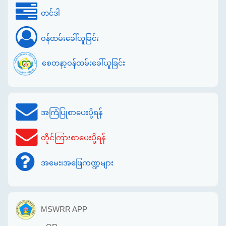
တင်ဒါ
ဝန်ထမ်းခေါ်ယူခြင်း
စေတနာ့ဝန်ထမ်းခေါ်ယူခြင်း
အကြံပြုစာပေးပို့ရန်
တိုင်ကြားစာပေးပို့ရန်
အမေး၊အဖြေကဏ္ဍများ
MSWRR APP