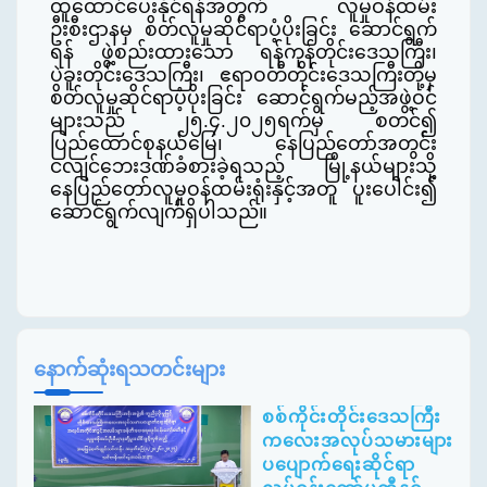
ထူထောင်ပေးနိုင်ရန်
အတွက်
လူမှုဝန်ထမ်း
ဦးစီးဌာနမှ စိတ်လူမှုဆိုင်ရာပံ့ပိုးခြင်း ဆောင်ရွက်
ရန် ဖွဲ့စည်းထားသော ရန်ကုန်တိုင်းဒေသကြီး၊
ပဲခူးတိုင်းဒေသကြီး၊ ဧရာဝတီတိုင်းဒေသကြီးတို့မှ
စိတ်လူမှုဆိုင်ရာပံ့ပိုးခြင်း ဆောင်ရွက်မည့်အဖွဲ့ဝင်
များသည် ၂၅.၄.၂၀၂၅ရက်မှ စတင်၍
ပြည်ထောင်စုနယ်မြေ
၊ နေပြည်တော်
အတွင်း
ငလျင်ဘေးဒဏ်ခံစားခဲ့ရသည့် မြို့နယ်များသို့
နေပြည်တော်လူမှုဝန်ထမ်းရုံးနှင့်အတူ ပူးပေါင်း၍
ဆောင်ရွက်လျက်ရှိပါ
သည်။
နောက်ဆုံးရသတင်းများ
စစ်ကိုင်းတိုင်းဒေသကြီး
ကလေးအလုပ်သမားများ
ပပျောက်ရေးဆိုင်ရာ