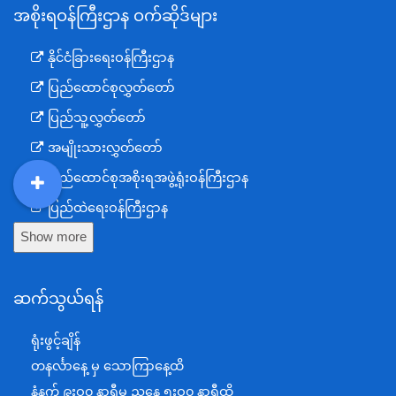
အစိုးရဝန်ကြီးဌာန ဝက်ဆိုဒ်များ
နိုင်ငံခြားရေးဝန်ကြီးဌာန
ပြည်ထောင်စုလွှတ်တော်
ပြည်သူ့လွှတ်တော်
အမျိုးသားလွှတ်တော်
ပြည်ထောင်စုအစိုးရအဖွဲ့ရုံးဝန်ကြီးဌာန
DDM
MOS
DSW
DOR
ပြည်ထဲရေးဝန်ကြီးဌာန
Show more
ကာကွယ်ရေးဝန်ကြီးဌာန
နယ်စပ်ရေးရာဝန်ကြီးဌာန
ဆက်သွယ်ရန်
စီမံကိန်း၊ဘဏ္ဍာရေးနှင့်စက်မှုဝန်ကြီးဌာန
ရင်းနှီးမြှုပ်နှံမှုနှင့် နိုင်ငံခြားစီးပွားဆက်သွယ်ရေးဝန်ကြီးဌာန
ရုံးဖွင့်ချိန်
အပြည်ပြည်ဆိုင်ရာပူးပေါင်းဆောင်ရွက်ရေးဝန်ကြီးဌာန
တနင်္လာနေ့ မှ သောကြာနေ့ထိ
ပြန်ကြားရေးဝန်ကြီးဌာန
နံနက် ၉းဝ၀ နာရီမှ ညနေ ၅းဝ၀ နာရီထိ