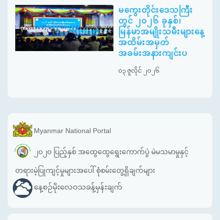
မကွေးတိုင်းဒေသကြီး
တွင် ၂၀၂၆ ခုနှစ်၊
မြန်မာအမျိုးသမီးများနေ့
အထိမ်းအမှတ်
အခမ်းအနားကျင်းပ
၀၃ ဇူလိုင် ၂၀၂၆
Myanmar National Portal
၂၀၂၀ ပြည့်နှစ် အထွေထွေရွေးကောက်ပွဲ မဲမသမာမှုနှင့်
တရားမဲ့ပြုကျင့်မှုများအပေါ် စုံစမ်းတွေ့ရှိချက်များ
နေ့စဉ်မိုးလေဝသခန့်မှန်းချက်