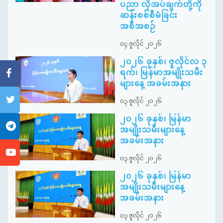
ပညာ လိုအပ်ချက်တို့ကို
ဆန်းစစ်စီမံခြင်း
အစီအစဉ်
၀၄ ဇူလိုင် ၂၀၂၆
၂၀၂၆ ခုနှစ်၊ ဇူလိုင်လ ၃
ရက်၊ မြန်မာအမျိုးသမီး
များနေ့ အခမ်းအနား
၀၃ ဇူလိုင် ၂၀၂၆
၂၀၂၆ ခုနှစ်၊ မြန်မာ
အမျိုးသမီးများနေ့
အခမ်းအနား
၀၃ ဇူလိုင် ၂၀၂၆
၂၀၂၆ ခုနှစ်၊ မြန်မာ
အမျိုးသမီးများနေ့
အခမ်းအနား
၀၃ ဇူလိုင် ၂၀၂၆