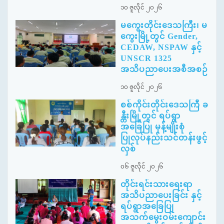
၁၀ ဇူလိုင် ၂၀၂၆
မကွေးတိုင်းဒေသကြီး၊ မ
ကွေးမြို့တွင် Gender,
CEDAW, NSPAW နှင့်
UNSCR 1325
အသိပညာပေးအစီအစဉ်
၁၀ ဇူလိုင် ၂၀၂၆
စစ်ကိုင်းတိုင်းဒေသကြီ ခ
န္တီးမြို့တွင် ရပ်ရွာ
အခြေပြု မုန့်မျိုးစုံ
ပြုလုပ်နည်းသင်တန်းဖွင့်
လှစ်
၀၆ ဇူလိုင် ၂၀၂၆
တိုင်းရင်းသားရေးရာ
အသိပညာပေးခြင်း နှင့်
ရပ်ရွာအခြေပြု
အသက်မွေးဝမ်းကျောင်း