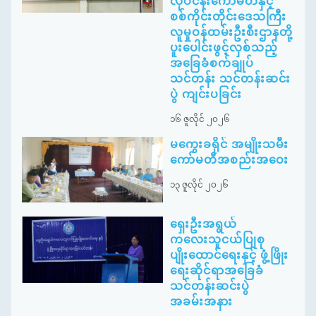
လုပ်ငန်းကော်မတီနှင့်
စစ်ကိုင်းတိုင်းဒေသကြီး
လူမှုဝန်ထမ်းဦးစီးဌာနတို့
ပူးပေါင်းဖွင့်လှစ်သည့်
အခြေခံစက်ချုပ်
သင်တန်း သင်တန်းဆင်း
ပွဲ ကျင်းပခြင်း
၁၆ ဇူလိုင် ၂၀၂၆
မကွေးခရိုင် အမျိုးသမီး
ကော်မတီအစည်းအဝေး
၁၃ ဇူလိုင် ၂၀၂၆
ရှေးဦးအရွယ်
ကလေးသူငယ်ပြုစု
ပျိုးထောင်ရေးနှင့် ဖွံ့ဖြိုး
ရေးဆိုင်ရာအခြေခံ
သင်တန်းဆင်းပွဲ
အခမ်းအနား