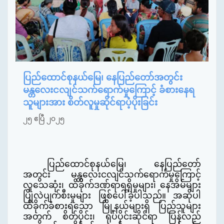
ပြည်ထောင်စုနယ်မြေ၊ နေပြည်တော်အတွင်း
မန္တလေးငလျင်သက်ရောက်မှုကြောင့် ခံစားနေရ
သူများအား စိတ်လူမှုဆိုင်ရာပံ့ပိုးခြင်း
၂၅ ဧပြီ ၂၀၂၅
ပြည်ထောင်စုနယ်မြေ၊ နေပြည်တော်
အတွင်း မန္တလေးငလျင်သက်ရောက်မှုကြောင့်
လူသေဆုံး၊ ထိခိုက်ဒဏ်ရာရရှိမှုများ၊ နေအိမ်များ
ပြိုလဲပျက်စီးမှုများ ဖြစ်ပေါ်ခဲ့ပါသည်။ အဆိုပါ
ထိခိုက်ခံစားရသော မြို့နယ်များရှိ ပြည်သူများ
အတွက် စိတ်ပိုင်း၊ ရုပ်ပိုင်းဆိုင်ရာ ပြန်လည်