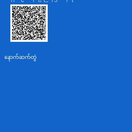
သာသနာရေးနှင့် ယဉ်ကျေးမှုဝန်ကြီးဌာန
စိုက်ပျိုးရေး၊မွေးမြူရေးနှင့်ဆည်မြောင်းဝန်ကြီးဌာန
ပို့ဆောင်ရေးနှင့်ဆက်သွယ်ရေးဝန်ကြီးဌာန
သယံဇာတနှင့်ပတ်ဝန်းကျင်ထိန်းသိမ်းရေးဝန်ကြီးဌာန
လျှပ်စစ်နှင့်စွမ်းအင်ဝန်ကြီးဌာန
နောက်ဆက်တွဲ
အလုပ်သမား၊လူဝင်မှုကြီးကြပ်ရေးနှင့်ပြည်သူ့အင်အား
ဝန်ကြီးဌာန
စီးပွားရေးနှင့်ကူးသန်းရောင်းဝယ်ရေးဝန်ကြီးဌာန
ပညာရေးဝန်ကြီးဌာန
ကျန်းမာရေးနှင့်အားကစားဝန်ကြီးဌာန
ဆောက်လုပ်ရေးဝန်ကြီးဌာန
လူမူဝန်ထမ်း၊ကယ်ဆယ်ရေးနှင့်ပြန်လည်နေရာချထားရေး
ဝန်ကြီးဌာန