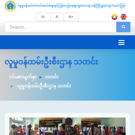
A-
A
A+
လူမှုဝန်ထမ်းဦးစီးဌာန သတင်း
ပင်မစာမျက်နှာ
သတင်း
လူမှုဝန်ထမ်းဦးစီးဌာန သတင်း