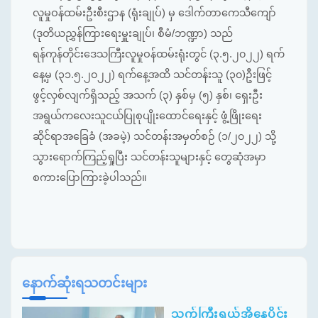
လူမှုဝန်ထမ်းဦးစီးဌာန (ရုံးချုပ်) မှ ဒေါက်တာကေသီကျော်
(ဒုတိယညွှန်ကြားရေးမှူးချုပ်၊ စီမံ/ဘဏ္ဍာ) သည်
ရန်ကုန်တိုင်းဒေသကြီးလူမှုဝန်ထမ်းရုံးတွင် (၃.၅.၂၀၂၂) ရက်
နေ့မှ (၃၁.၅.၂၀၂၂) ရက်နေ့အထိ သင်တန်းသူ (၃၀)ဦးဖြင့်
ဖွင့်လှစ်လျက်ရှိသည့် အသက် (၃) နှစ်မှ (၅) နှစ်၊ ရှေးဦး
အရွယ်ကလေးသူငယ်ပြုစုပျိုးထောင်ရေးနှင့် ဖွံ့ဖြိုးရေး
ဆိုင်ရာအခြေခံ (အခမဲ့) သင်တန်းအမှတ်စဉ် (၁/၂၀၂၂) သို့
သွားရောက်ကြည့်ရှုပြီး သင်တန်းသူများနှင့် တွေဆုံအမှာ
စကားပြောကြားခဲ့ပါသည်။
နောက်ဆုံးရသတင်းများ
သက်ကြီးရွယ်အိုနေပိုင်း