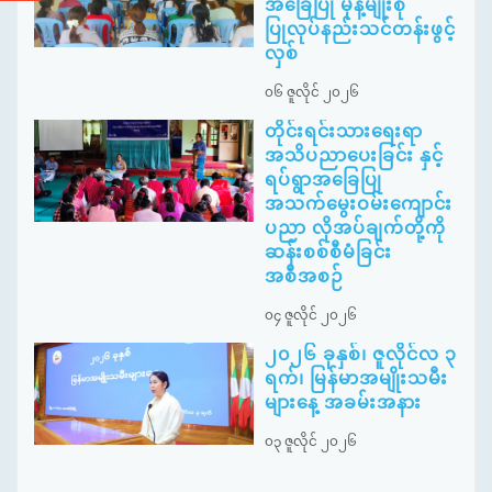
အခြေပြု မုန့်မျိုးစုံ
ပြုလုပ်နည်းသင်တန်းဖွင့်
လှစ်
၀၆ ဇူလိုင် ၂၀၂၆
တိုင်းရင်းသားရေးရာ
အသိပညာပေးခြင်း နှင့်
ရပ်ရွာအခြေပြု
အသက်မွေးဝမ်းကျောင်း
ပညာ လိုအပ်ချက်တို့ကို
ဆန်းစစ်စီမံခြင်း
အစီအစဉ်
၀၄ ဇူလိုင် ၂၀၂၆
၂၀၂၆ ခုနှစ်၊ ဇူလိုင်လ ၃
ရက်၊ မြန်မာအမျိုးသမီး
များနေ့ အခမ်းအနား
၀၃ ဇူလိုင် ၂၀၂၆