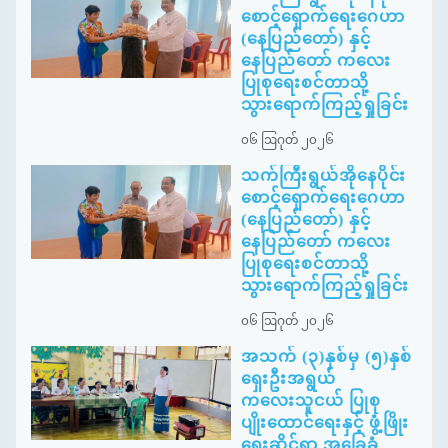
စောင့်ရှောက်ရေးဂေဟာ
(နေပြည်တော်) နှင့်
နေပြည်တော် ကလေး
ပြုစုရေးစင်တာသို့
သွားရောက်ကြည့်ရှုခြင်း
၀၆ ဩဂုတ် ၂၀၂၆
သက်ကြီးရွယ်အိုနေပိုင်း
စောင့်ရှောက်ရေးဂေဟာ
(နေပြည်တော်) နှင့်
နေပြည်တော် ကလေး
ပြုစုရေးစင်တာသို့
သွားရောက်ကြည့်ရှုခြင်း
၀၆ ဩဂုတ် ၂၀၂၆
အသက် (၃)နှစ်မှ (၅)နှစ်
ရှေးဦးအရွယ်
ကလေးသူငယ် ပြုစု
ပျိုးထောင်ရေးနှင့် ဖွံ့ဖြိုး
ရေးဆိုင်ရာ အခြေခံ