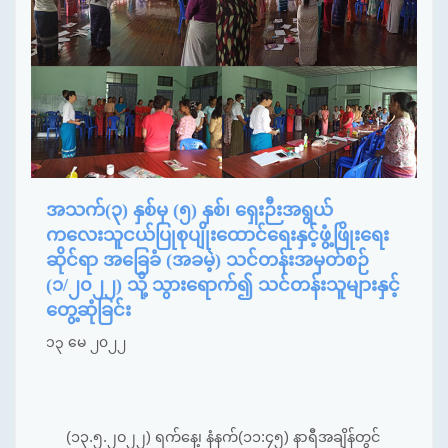
အသက်(၃) နှစ်မှ (၅) နှစ်၊ ရှေးဉီးအရွယ်
ကလေးသူငယ်ပြုစုပျိုးထောင်ရေးနှင့်ဖွံ့ဖြိုးရေး
ဆိုင်ရာ အခြေခံ (အခမဲ့) သင်တန်းအမှတ်စဉ်
(၁/၂၀၂၂) သို့ သွားရောက်၍ သင်တန်းသူများနှင့်
တွေ့ဆုံခြင်း
၁၃ မေ ၂၀၂၂
(၁၃.၅.၂၀၂၂) ရက်နေ့၊ နံနက်(၁၁:၄၅) နာရီအချိန်တွင်