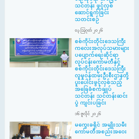
သင်တန်း ဖွင့်လှစ်
ဆောင်ရွက်ခြင်း
သတင်းစဉ်
၀၃ ဩဂုတ် ၂၀၂၆
စစ်ကိုင်းတိုင်းဒေသကြီး
ကလေးအလုပ်သမားများ
ပပျောက်ရေးဆိုင်ရာ
လုပ်ငန်းကော်မတီနှင့်
စစ်ကိုင်းတိုင်းဒေသကြီး
လူမှုဝန်ထမ်းဦးစီးဌာနတို့
ပူးပေါင်းဖွင့်လှစ်သည့်
အခြေခံစက်ချုပ်
သင်တန်း သင်တန်းဆင်း
ပွဲ ကျင်းပခြင်း
၁၆ ဇူလိုင် ၂၀၂၆
မကွေးခရိုင် အမျိုးသမီး
ကော်မတီအစည်းအဝေး