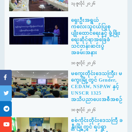
၁၃ ဇူလိုင် ၂၀၂၆
ရှေးဦးအရွယ်
ကလေးသူငယ်ပြုစု
ပျိုးထောင်ရေးနှင့် ဖွံ့ဖြိုး
ရေးဆိုင်ရာအခြေခံ
သင်တန်းဆင်းပွဲ
အခမ်းအနား
၁၀ ဇူလိုင် ၂၀၂၆
မကွေးတိုင်းဒေသကြီး၊ မ
ကွေးမြို့တွင် Gender,
CEDAW, NSPAW နှင့်
UNSCR 1325
အသိပညာပေးအစီအစဉ်
၁၀ ဇူလိုင် ၂၀၂၆
စစ်ကိုင်းတိုင်းဒေသကြီ ခ
န္တီးမြို့တွင် ရပ်ရွာ