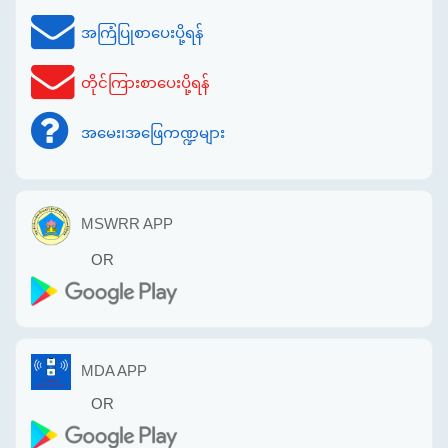
အကြံပြုစာပေးပို့ရန်
တိုင်ကြားစာပေးပို့ရန်
အမေး၊အဖြေကဏ္ဍများ
MSWRR APP
OR
MDA APP
OR