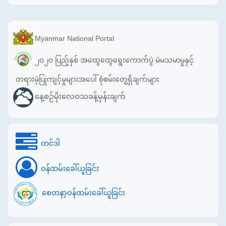
Myanmar National Portal
၂၀၂၀ ပြည့်နှစ် အထွေထွေရွေးကောက်ပွဲ မဲမသမာမှုနှင့်
တရားမဲ့ပြုကျင့်မှုများအပေါ် စုံစမ်းတွေ့ရှိချက်များ
နေ့စဉ်မိုးလေဝသခန့်မှန်းချက်
တင်ဒါ
ဝန်ထမ်းခေါ်ယူခြင်း
စေတနာ့ဝန်ထမ်းခေါ်ယူခြင်း