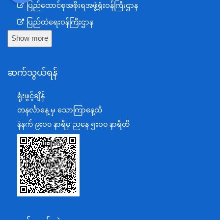
ပြည်ထောင်စုအစိုးရအဖွဲ့ရုံးဝန်ကြီးဌာန
ပြည်ထဲရေးဝန်ကြီးဌာန
Show more
ကာကွယ်ရေးဝန်ကြီးဌာန
နယ်စပ်ရေးရာဝန်ကြီးဌာန
ဆက်သွယ်ရန်
စီမံကိန်း၊ဘဏ္ဍာရေးနှင့်စက်မှုဝန်ကြီးဌာန
ရင်းနှီးမြှုပ်နှံမှုနှင့် နိုင်ငံခြားစီးပွားဆက်သွယ်ရေးဝန်ကြီးဌာန
ရုံးဖွင့်ချိန်
အပြည်ပြည်ဆိုင်ရာပူးပေါင်းဆောင်ရွက်ရေးဝန်ကြီးဌာန
တနင်္လာနေ့ မှ သောကြာနေ့ထိ
ပြန်ကြားရေးဝန်ကြီးဌာန
နံနက် ၉းဝ၀ နာရီမှ ညနေ ၅းဝ၀ နာရီထိ
သာသနာရေးနှင့် ယဉ်ကျေးမှုဝန်ကြီးဌာန
စိုက်ပျိုးရေး၊မွေးမြူရေးနှင့်ဆည်မြောင်းဝန်ကြီးဌာန
ပို့ဆောင်ရေးနှင့်ဆက်သွယ်ရေးဝန်ကြီးဌာန
သယံဇာတနှင့်ပတ်ဝန်းကျင်ထိန်းသိမ်းရေးဝန်ကြီးဌာန
လျှပ်စစ်နှင့်စွမ်းအင်ဝန်ကြီးဌာန