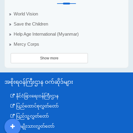
World Vision
Save the Children
Help Age International (Myanmar)
Mercy Corps
Show more
အစိုးရဝန်ကြီးဌာန ဝက်ဆိုဒ်များ
နိုင်ငံခြားရေးဝန်ကြီးဌာန
ပြည်ထောင်စုလွှတ်တော်
ပြည်သူ့လွှတ်တော်
အမျိုးသားလွှတ်တော်
DDM
MOS
DSW
DOR