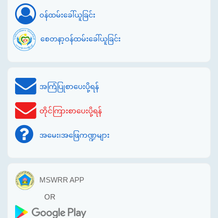
ဝန်ထမ်းခေါ်ယူခြင်း
စေတနာ့ဝန်ထမ်းခေါ်ယူခြင်း
အကြံပြုစာပေးပို့ရန်
တိုင်ကြားစာပေးပို့ရန်
အမေး၊အဖြေကဏ္ဍများ
MSWRR APP
OR