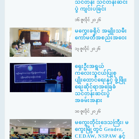
သင်တန်း သင်တန်းဆင်း
ပွဲ ကျင်းပခြင်း
၁၆ ဇူလိုင် ၂၀၂၆
မကွေးခရိုင် အမျိုးသမီး
ကော်မတီအစည်းအဝေး
၁၃ ဇူလိုင် ၂၀၂၆
ရှေးဦးအရွယ်
ကလေးသူငယ်ပြုစု
ပျိုးထောင်ရေးနှင့် ဖွံ့ဖြိုး
ရေးဆိုင်ရာအခြေခံ
သင်တန်းဆင်းပွဲ
အခမ်းအနား
၁၀ ဇူလိုင် ၂၀၂၆
မကွေးတိုင်းဒေသကြီး၊ မ
ကွေးမြို့တွင် Gender,
CEDAW, NSPAW နှင့်