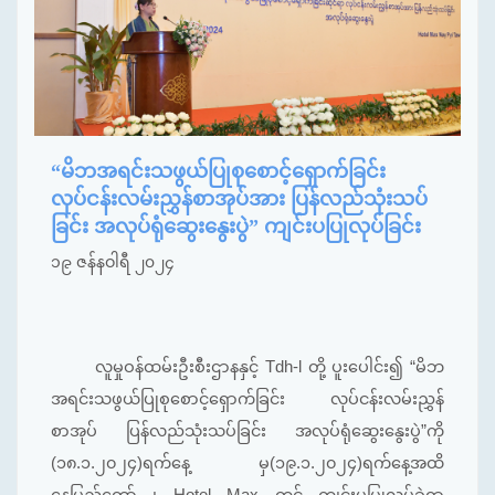
“မိဘအရင်းသဖွယ်ပြုစုစောင့်ရှောက်ခြင်း
လုပ်ငန်းလမ်းညွှန်စာအုပ်အား ပြန်လည်သုံးသပ်
ခြင်း အလုပ်ရုံဆွေးနွေးပွဲ” ကျင်းပပြုလုပ်ခြင်း
၁၉ ဇန်နဝါရီ ၂၀၂၄
လူမှုဝန်ထမ်းဦးစီးဌာနနှင့် Tdh-l တို့ ပူးပေါင်း၍ “မိဘ
အရင်းသဖွယ်ပြုစုစောင့်ရှောက်ခြင်း လုပ်ငန်းလမ်းညွှန်
စာအုပ် ပြန်လည်သုံးသပ်ခြင်း အလုပ်ရုံဆွေးနွေးပွဲ”ကို
(၁၈.၁.၂၀၂၄)ရက်နေ့ မှ(၁၉.၁.၂၀၂၄)ရက်နေ့အထိ
နေပြည်တော် ၊ Hotel Max တွင် ကျင်းပပြုလုပ်ခဲ့ရာ