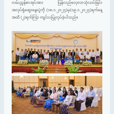
လမ်းညွှန်စာအုပ်အား ပြန်လည်လေ့လာသုံးသပ်ခြင်း
အလုပ်ရုံဆွေးနွေးပွဲကို (၁၈.၁.၂၀၂၄)မှ(၁၉.၁.၂၀၂၄)ရက်နေ့
အထိ (၂)ရက်ကြာ ကျင်းပပြုလုပ်ခဲ့ပါသည်။