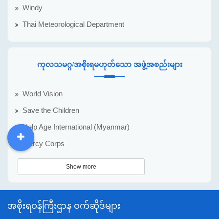
Windy
Thai Meteorological Department
ကုလသမဂ္ဂ/အစိုးရမဟုတ်သော အဖွဲ့အစည်းများ
World Vision
Save the Children
Help Age International (Myanmar)
Mercy Corps
DDM
MOS
DSW
DOR
Show more
အစိုးရဝန်ကြီးဌာန ဝက်ဆိုဒ်များ