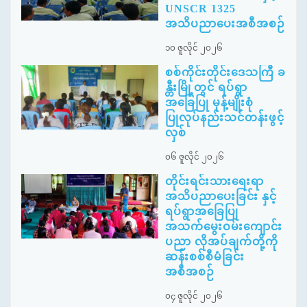
UNSCR 1325
အသိပညာပေးအစီအစဉ်
၁၀ ဇူလိုင် ၂၀၂၆
စစ်ကိုင်းတိုင်းဒေသကြီ ခ
န္တီးမြို့တွင် ရပ်ရွာ
အခြေပြု မုန့်မျိုးစုံ
ပြုလုပ်နည်းသင်တန်းဖွင့်
လှစ်
၀၆ ဇူလိုင် ၂၀၂၆
တိုင်းရင်းသားရေးရာ
အသိပညာပေးခြင်း နှင့်
ရပ်ရွာအခြေပြု
အသက်မွေးဝမ်းကျောင်း
ပညာ လိုအပ်ချက်တို့ကို
ဆန်းစစ်စီမံခြင်း
အစီအစဉ်
၀၄ ဇူလိုင် ၂၀၂၆