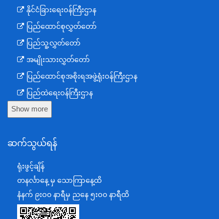
နိုင်ငံခြားရေးဝန်ကြီးဌာန
ပြည်ထောင်စုလွှတ်တော်
ပြည်သူ့လွှတ်တော်
အမျိုးသားလွှတ်တော်
ပြည်ထောင်စုအစိုးရအဖွဲ့ရုံးဝန်ကြီးဌာန
ပြည်ထဲရေးဝန်ကြီးဌာန
Show more
ကာကွယ်ရေးဝန်ကြီးဌာန
နယ်စပ်ရေးရာဝန်ကြီးဌာန
ဆက်သွယ်ရန်
စီမံကိန်း၊ဘဏ္ဍာရေးနှင့်စက်မှုဝန်ကြီးဌာန
ရင်းနှီးမြှုပ်နှံမှုနှင့် နိုင်ငံခြားစီးပွားဆက်သွယ်ရေးဝန်ကြီးဌာန
ရုံးဖွင့်ချိန်
အပြည်ပြည်ဆိုင်ရာပူးပေါင်းဆောင်ရွက်ရေးဝန်ကြီးဌာန
တနင်္လာနေ့ မှ သောကြာနေ့ထိ
ပြန်ကြားရေးဝန်ကြီးဌာန
နံနက် ၉းဝ၀ နာရီမှ ညနေ ၅းဝ၀ နာရီထိ
သာသနာရေးနှင့် ယဉ်ကျေးမှုဝန်ကြီးဌာန