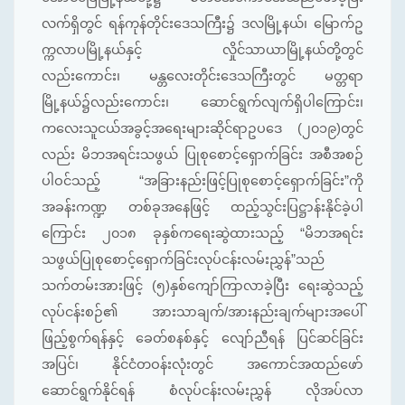
လက်ရှိတွင် ရန်ကုန်တိုင်းဒေသကြီး၌ ဒလမြို့နယ်၊ မြောက်ဥ
က္ကလာပမြို့နယ်နှင့် လှိုင်သာယာမြို့နယ်တို့တွင်
လည်းကောင်း၊ မန္တလေးတိုင်းဒေသကြီးတွင် မတ္တရာ
မြို့နယ်၌လည်းကောင်း၊ ဆောင်ရွက်လျက်ရှိပါကြောင်း၊
ကလေးသူငယ်အခွင့်အရေးများဆိုင်ရာဥပဒေ (၂၀၁၉)တွင်
လည်း မိဘအရင်းသဖွယ် ပြုစုစောင့်ရှောက်ခြင်း အစီအစဉ်
ပါဝင်သည့် “အခြားနည်းဖြင့်ပြုစုစောင့်ရှောက်ခြင်း”ကို
အခန်းကဏ္ဍ တစ်ခုအနေဖြင့် ထည့်သွင်းပြဋ္ဌာန်းနိုင်ခဲ့ပါ
ကြောင်း ၂၀၁၈ ခုနှစ်ကရေးဆွဲထားသည့် “မိဘအရင်း
သဖွယ်ပြုစုစောင့်ရှောက်ခြင်းလုပ်ငန်းလမ်းညွှန်”သည်
သက်တမ်းအားဖြင့် (၅)နှစ်ကျော်ကြာလာခဲ့ပြီး ရေးဆွဲသည့်
လုပ်ငန်းစဉ်၏ အားသာချက်/အားနည်းချက်များအပေါ်
ဖြည့်စွက်ရန်နှင့် ခေတ်စနစ်နှင့် လျော်ညီရန် ပြင်ဆင်ခြင်း
အပြင်၊ နိုင်ငံတဝန်းလုံးတွင် အကောင်အထည်ဖော်
ဆောင်ရွက်နိုင်ရန် စံလုပ်ငန်းလမ်းညွှန် လိုအပ်လာ