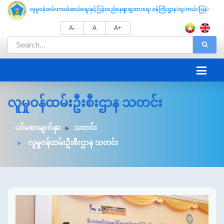
A-
A
A+
လူမှုဝန်ထမ်းဦးစီးဌာန သတင်း
ပင်မစာမျက်နှာ
သတင်း
လူမှုဝန်ထမ်းဦးစီးဌာန သတင်း