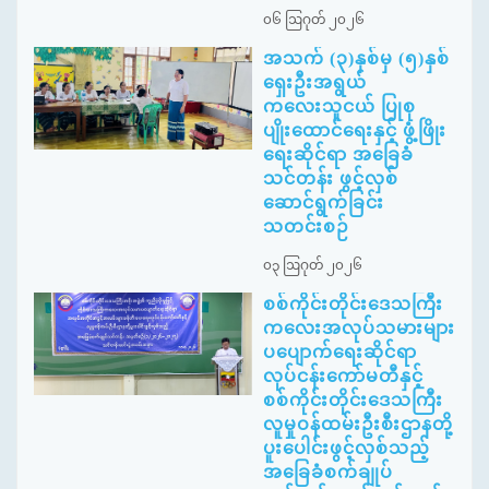
၀၆ ဩဂုတ် ၂၀၂၆
အသက် (၃)နှစ်မှ (၅)နှစ်
ရှေးဦးအရွယ်
ကလေးသူငယ် ပြုစု
ပျိုးထောင်ရေးနှင့် ဖွံ့ဖြိုး
ရေးဆိုင်ရာ အခြေခံ
သင်တန်း ဖွင့်လှစ်
ဆောင်ရွက်ခြင်း
သတင်းစဉ်
၀၃ ဩဂုတ် ၂၀၂၆
စစ်ကိုင်းတိုင်းဒေသကြီး
ကလေးအလုပ်သမားများ
ပပျောက်ရေးဆိုင်ရာ
လုပ်ငန်းကော်မတီနှင့်
စစ်ကိုင်းတိုင်းဒေသကြီး
လူမှုဝန်ထမ်းဦးစီးဌာနတို့
ပူးပေါင်းဖွင့်လှစ်သည့်
အခြေခံစက်ချုပ်