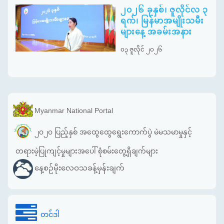
၂၀၂၆ ခုနှစ်၊ ဇူလိုင်လ ၃
ရက်၊ မြန်မာအမျိုးသမီး
များနေ့ အခမ်းအနား
၀၃ ဇူလိုင် ၂၀၂၆
Myanmar National Portal
၂၀၂၀ ပြည့်နှစ် အထွေထွေရွေးကောက်ပွဲ မဲမသမာမှုနှင့်
တရားမဲ့ပြုကျင့်မှုများအပေါ် စုံစမ်းတွေ့ရှိချက်များ
နေ့စဉ်မိုးလေဝသခန့်မှန်းချက်
တင်ဒါ