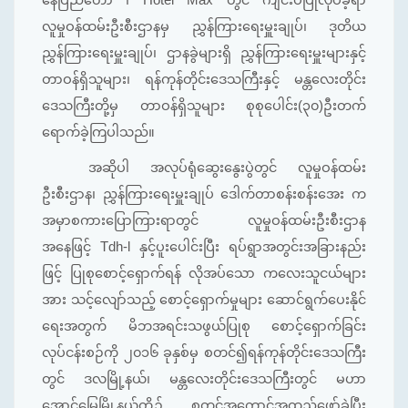
လူမှုဝန်ထမ်းဦးစီးဌာနမှ ညွှန်ကြားရေးမှူးချုပ်၊ ဒုတိယ
ညွှန်ကြားရေးမှူးချုပ်၊ ဌာနခွဲများရှိ ညွှန်ကြားရေးမှူးများနှင့်
တာဝန်ရှိသူများ၊ ရန်ကုန်တိုင်းဒေသကြီးနှင့် မန္တလေးတိုင်း
ဒေသကြီးတို့မှ တာဝန်ရှိသူများ စုစုပေါင်း(၃၀)ဦးတက်
ရောက်ခဲ့ကြပါသည်။
အဆိုပါ အလုပ်ရုံဆွေးနွေးပွဲတွင် လူမှုဝန်ထမ်း
ဦးစီးဌာန၊ ညွှန်ကြားရေးမှူးချုပ် ဒေါက်တာစန်းစန်းအေး က
အမှာစကားပြောကြားရာတွင် လူမှုဝန်ထမ်းဦးစီးဌာန
အနေဖြင့် Tdh-l နှင့်ပူးပေါင်းပြီး ရပ်ရွာအတွင်းအခြားနည်း
ဖြင့် ပြုစုစောင့်ရှောက်ရန် လိုအပ်သော ကလေးသူငယ်များ
အား သင့်လျော်သည့် စောင့်ရှောက်မှုများ ဆောင်ရွက်ပေးနိုင်
ရေးအတွက် မိဘအရင်းသဖွယ်ပြုစု စောင့်ရှောက်ခြင်း
လုပ်ငန်းစဉ်ကို ၂၀၁၆ ခုနှစ်မှ စတင်၍ရန်ကုန်တိုင်းဒေသကြီး
တွင် ဒလမြို့နယ်၊ မန္တလေးတိုင်းဒေသကြီးတွင် မဟာ
အောင်မြေမြို့နယ်တို့၌ စတင်အကောင်အထည်ဖော်ခဲ့ပြီး