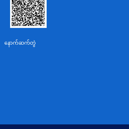
စိုက်ပျိုးရေး၊မွေးမြူရေးနှင့်ဆည်မြောင်းဝန်ကြီးဌာန
ပို့ဆောင်ရေးနှင့်ဆက်သွယ်ရေးဝန်ကြီးဌာန
သယံဇာတနှင့်ပတ်ဝန်းကျင်ထိန်းသိမ်းရေးဝန်ကြီးဌာန
လျှပ်စစ်နှင့်စွမ်းအင်ဝန်ကြီးဌာန
နောက်ဆက်တွဲ
အလုပ်သမား၊လူဝင်မှုကြီးကြပ်ရေးနှင့်ပြည်သူ့အင်အား
ဝန်ကြီးဌာန
စီးပွားရေးနှင့်ကူးသန်းရောင်းဝယ်ရေးဝန်ကြီးဌာန
ပညာရေးဝန်ကြီးဌာန
ကျန်းမာရေးနှင့်အားကစားဝန်ကြီးဌာန
ဆောက်လုပ်ရေးဝန်ကြီးဌာန
လူမူဝန်ထမ်း၊ကယ်ဆယ်ရေးနှင့်ပြန်လည်နေရာချထားရေး
ဝန်ကြီးဌာန
ဟိုတယ်နှင့်ခရီးသွားလာရေးဝန်ကြီးဌာန
တိုင်းရင်းသားလူမျိုးရေးရာဝန်ကြီးဌာန