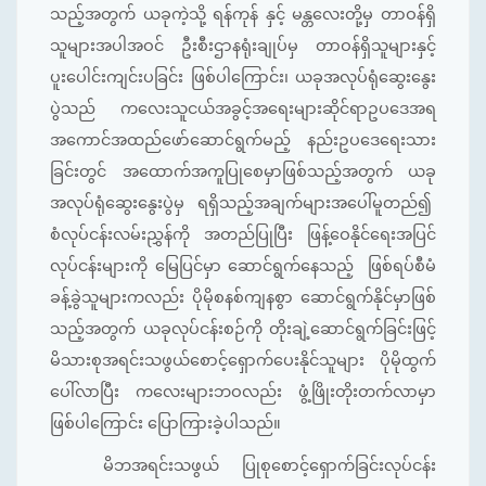
သည့်အတွက် ယခုကဲ့သို့ ရန်ကုန် နှင့် မန္တလေးတို့မှ တာဝန်ရှိ
သူများအပါအဝင် ဦးစီးဌာနရုံးချုပ်မှ တာဝန်ရှိသူများနှင့်
ပူးပေါင်းကျင်းပခြင်း ဖြစ်ပါကြောင်း၊ ယခုအလုပ်ရုံဆွေးနွေး
ပွဲသည် ကလေးသူငယ်အခွင့်အရေးများဆိုင်ရာဥပဒေအရ
အကောင်အထည်ဖော်ဆောင်ရွက်မည့် နည်းဥပဒေရေးသား
ခြင်းတွင် အထောက်အကူပြုစေမှာဖြစ်သည့်အတွက် ယခု
အလုပ်ရုံဆွေးနွေးပွဲမှ ရရှိသည့်အချက်များအပေါ်မူတည်၍
စံလုပ်ငန်းလမ်းညွှန်ကို အတည်ပြုပြီး ဖြန့်ဝေနိုင်ရေးအပြင်
လုပ်ငန်းများကို မြေပြင်မှာ ဆောင်ရွက်နေသည့် ဖြစ်ရပ်စီမံ
ခန့်ခွဲသူများကလည်း ပိုမိုစနစ်ကျနစွာ ဆောင်ရွက်နိုင်မှာဖြစ်
သည့်အတွက် ယခုလုပ်ငန်းစဉ်ကို တိုးချဲ့ဆောင်ရွက်ခြင်းဖြင့်
မိသားစုအရင်းသဖွယ်စောင့်ရှောက်ပေးနိုင်သူများ ပိုမိုထွက်
ပေါ်လာပြီး ကလေးများဘဝလည်း ဖွံ့ဖြိုးတိုးတက်လာမှာ
ဖြစ်ပါကြောင်း ပြောကြားခဲ့ပါသည်။
မိဘအရင်းသဖွယ် ပြုစုစောင့်ရှောက်ခြင်းလုပ်ငန်း