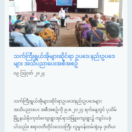
သက်ကြီးရွယ်အိုများဆိုင်ရာ ဥပဒေ/နည်းဥပဒေ
များ အသိပညာပေးအစီအစဥ်
၀၉ ဩဂုတ် ၂၀၂၄
သက်ကြီးရွယ်အိုများဆိုင်ရာဥပဒေ/နည်းဥပဒေများ
အသိပညာပေး အစီအစဥ်ကို ၉.၈.၂၀၂၄ ရက်နေ့တွင် ပုသိမ်
မြို့နယ်မိုးကုတ်ကျေးရွာအုပ်စုသဲဖြူကျေးရွာ၌ ကျင်းပခဲ့
ပါသည်။ ဧရာဝတီတိုင်းဒေသကြီး လူမှုဝန်ထမ်းရုံးမှ ဒုတိယ