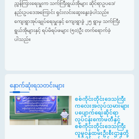
ညွှန်ကြားရေးမှူးက သက်ကြီးရွယ်အိုများ ဆိုင်ရာဥပဒေ/
နည်းဥပဒေအကြောင်း ရှင်းလင်းဆွေးနွေးခဲ့ပါသည်။
ကျေးရွာအုပ်ချုပ်ရေးမှူးနှင့် ကျေးရွာခွဲ ၂၅ ရွာမှ သက်ကြီး
ရွယ်အိုများနှင့် ရပ်မိရပ်ဖများ (၅၀)ဦး တက်ရောက်ခဲ့
ပါသည်။
နောက်ဆုံးရသတင်းများ
စစ်ကိုင်းတိုင်းဒေသကြီး
ကလေးအလုပ်သမားများ
ပပျောက်ရေးဆိုင်ရာ
လုပ်ငန်းကော်မတီနှင့်
စစ်ကိုင်းတိုင်းဒေသကြီး
လူမှုဝန်ထမ်းဦးစီးဌာနတို့