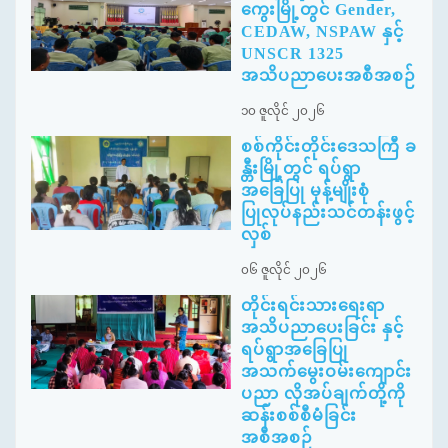
ကွေးမြို့တွင် Gender,
CEDAW, NSPAW နှင့်
UNSCR 1325
အသိပညာပေးအစီအစဉ်
၁၀ ဇူလိုင် ၂၀၂၆
စစ်ကိုင်းတိုင်းဒေသကြီ ခ
န္တီးမြို့တွင် ရပ်ရွာ
အခြေပြု မုန့်မျိုးစုံ
ပြုလုပ်နည်းသင်တန်းဖွင့်
လှစ်
၀၆ ဇူလိုင် ၂၀၂၆
တိုင်းရင်းသားရေးရာ
အသိပညာပေးခြင်း နှင့်
ရပ်ရွာအခြေပြု
အသက်မွေးဝမ်းကျောင်း
ပညာ လိုအပ်ချက်တို့ကို
ဆန်းစစ်စီမံခြင်း
အစီအစဉ်