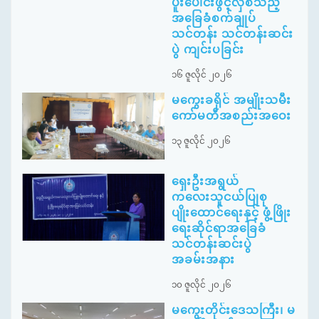
ပူးပေါင်းဖွင့်လှစ်သည့်
အခြေခံစက်ချုပ်
သင်တန်း သင်တန်းဆင်း
ပွဲ ကျင်းပခြင်း
၁၆ ဇူလိုင် ၂၀၂၆
မကွေးခရိုင် အမျိုးသမီး
ကော်မတီအစည်းအဝေး
၁၃ ဇူလိုင် ၂၀၂၆
ရှေးဦးအရွယ်
ကလေးသူငယ်ပြုစု
ပျိုးထောင်ရေးနှင့် ဖွံ့ဖြိုး
ရေးဆိုင်ရာအခြေခံ
သင်တန်းဆင်းပွဲ
အခမ်းအနား
၁၀ ဇူလိုင် ၂၀၂၆
မကွေးတိုင်းဒေသကြီး၊ မ