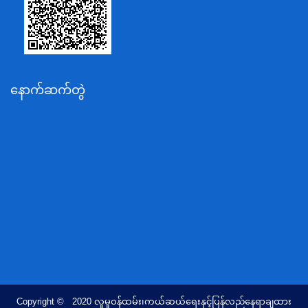
ပို့ဆောင်ရေးနှင့်ဆက်သွယ်ရေးဝန်ကြီးဌာန
သယံဇာတနှင့်ပတ်ဝန်းကျင်ထိန်းသိမ်းရေးဝန်ကြီးဌာန
လျှပ်စစ်နှင့်စွမ်းအင်ဝန်ကြီးဌာန
နောက်ဆက်တွဲ
အလုပ်သမား၊လူဝင်မှုကြီးကြပ်ရေးနှင့်ပြည်သူ့အင်အား
ဝန်ကြီးဌာန
စီးပွားရေးနှင့်ကူးသန်းရောင်းဝယ်ရေးဝန်ကြီးဌာန
ပညာရေးဝန်ကြီးဌာန
ကျန်းမာရေးနှင့်အားကစားဝန်ကြီးဌာန
ဆောက်လုပ်ရေးဝန်ကြီးဌာန
လူမူဝန်ထမ်း၊ကယ်ဆယ်ရေးနှင့်ပြန်လည်နေရာချထားရေး
ဝန်ကြီးဌာန
ဟိုတယ်နှင့်ခရီးသွားလာရေးဝန်ကြီးဌာန
တိုင်းရင်းသားလူမျိုးရေးရာဝန်ကြီးဌာန
Copyright © 2020 လူမူဝန်ထမ်း၊ကယ်ဆယ်ရေးနှင့်ပြန်လည်နေရာချထား