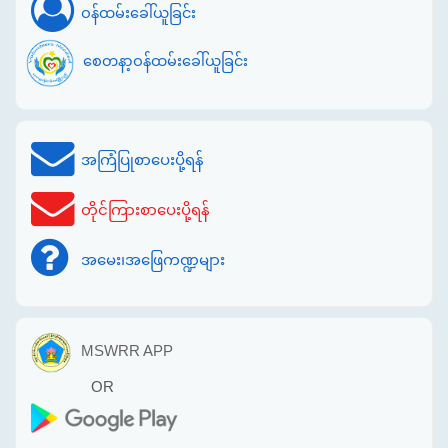
ဝန်ထမ်းခေါ်ယူခြင်း
စေတနာ့ဝန်ထမ်းခေါ်ယူခြင်း
အကြံပြုစာပေးပို့ရန်
တိုင်ကြားစာပေးပို့ရန်
အမေး၊အဖြေကဏ္ဍများ
MSWRR APP
OR