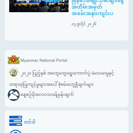
မြန်မာအမျိုးသမီးများနေ့
အထိမ်းအမှတ်
အခမ်းအနားကျင်းပ
၀၃ ဇူလိုင် ၂၀၂၆
Myanmar National Portal
၂၀၂၀ ပြည့်နှစ် အထွေထွေရွေးကောက်ပွဲ မဲမသမာမှုနှင့်
တရားမဲ့ပြုကျင့်မှုများအပေါ် စုံစမ်းတွေ့ရှိချက်များ
နေ့စဉ်မိုးလေဝသခန့်မှန်းချက်
တင်ဒါ