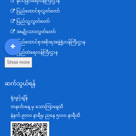
နိုင်ငံခြားရေးဝန်ကြီးဌာန
ပြည်ထောင်စုလွှတ်တော်
ပြည်သူ့လွှတ်တော်
အမျိုးသားလွှတ်တော်
ပြည်ထောင်စုအစိုးရအဖွဲ့ရုံးဝန်ကြီးဌာန
ပြည်ထဲရေးဝန်ကြီးဌာန
DDM
MOS
DSW
DOR
Show more
ကာကွယ်ရေးဝန်ကြီးဌာန
နယ်စပ်ရေးရာဝန်ကြီးဌာန
ဆက်သွယ်ရန်
စီမံကိန်း၊ဘဏ္ဍာရေးနှင့်စက်မှုဝန်ကြီးဌာန
ရင်းနှီးမြှုပ်နှံမှုနှင့် နိုင်ငံခြားစီးပွားဆက်သွယ်ရေးဝန်ကြီးဌာန
ရုံးဖွင့်ချိန်
အပြည်ပြည်ဆိုင်ရာပူးပေါင်းဆောင်ရွက်ရေးဝန်ကြီးဌာန
တနင်္လာနေ့ မှ သောကြာနေ့ထိ
ပြန်ကြားရေးဝန်ကြီးဌာန
နံနက် ၉းဝ၀ နာရီမှ ညနေ ၅းဝ၀ နာရီထိ
သာသနာရေးနှင့် ယဉ်ကျေးမှုဝန်ကြီးဌာန
စိုက်ပျိုးရေး၊မွေးမြူရေးနှင့်ဆည်မြောင်းဝန်ကြီးဌာန