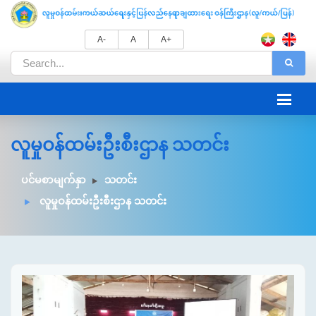
A-
A
A+
လူမှုဝန်ထမ်းဦးစီးဌာန သတင်း
ပင်မစာမျက်နှာ
သတင်း
လူမှုဝန်ထမ်းဦးစီးဌာန သတင်း