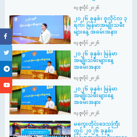
၀၄ ဇူလိုင် ၂၀၂၆
၂၀၂၆ ခုနှစ်၊ ဇူလိုင်လ ၃
ရက်၊ မြန်မာအမျိုးသမီး
များနေ့ အခမ်းအနား
၀၃ ဇူလိုင် ၂၀၂၆
၂၀၂၆ ခုနှစ်၊ မြန်မာ
အမျိုးသမီးများနေ့
အခမ်းအနား
၀၃ ဇူလိုင် ၂၀၂၆
၂၀၂၆ ခုနှစ်၊ မြန်မာ
အမျိုးသမီးများနေ့
အခမ်းအနား
၀၃ ဇူလိုင် ၂၀၂၆
မကွေးတိုင်းဒေသကြီး
တွင် ၂၀၂၆ ခုနှစ်၊