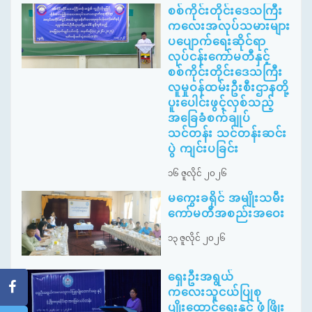
စစ်ကိုင်းတိုင်းဒေသကြီး
ကလေးအလုပ်သမားများ
ပပျောက်ရေးဆိုင်ရာ
လုပ်ငန်းကော်မတီနှင့်
စစ်ကိုင်းတိုင်းဒေသကြီး
လူမှုဝန်ထမ်းဦးစီးဌာနတို့
ပူးပေါင်းဖွင့်လှစ်သည့်
အခြေခံစက်ချုပ်
သင်တန်း သင်တန်းဆင်း
ပွဲ ကျင်းပခြင်း
၁၆ ဇူလိုင် ၂၀၂၆
မကွေးခရိုင် အမျိုးသမီး
ကော်မတီအစည်းအဝေး
၁၃ ဇူလိုင် ၂၀၂၆
ရှေးဦးအရွယ်
ကလေးသူငယ်ပြုစု
ပျိုးထောင်ရေးနှင့် ဖွံ့ဖြိုး