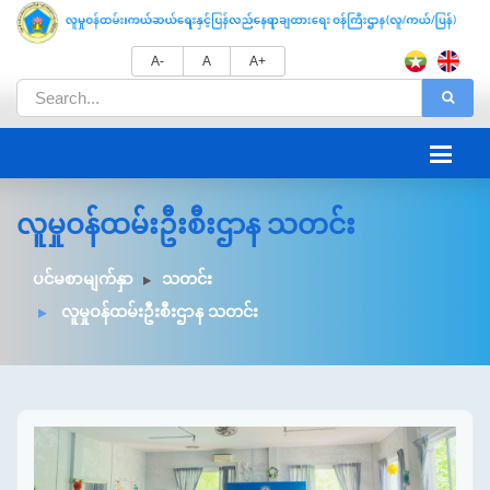
A-
A
A+
လူမှုဝန်ထမ်းဦးစီးဌာန သတင်း
ပင်မစာမျက်နှာ
သတင်း
လူမှုဝန်ထမ်းဦးစီးဌာန သတင်း