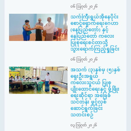
၀၆ ဩဂုတ် ၂၀၂၆
သက်ကြီးရွယ်အိုနေပိုင်း
စောင့်ရှောက်ရေးဂေဟာ
(နေပြည်တော်) နှင့်
နေပြည်တော် ကလေး
ပြုစုရေးစင်တာသို့
သွားရောက်ကြည့်ရှုခြင်း
၀၆ ဩဂုတ် ၂၀၂၆
အသက် (၃)နှစ်မှ (၅)နှစ်
ရှေးဦးအရွယ်
ကလေးသူငယ် ပြုစု
ပျိုးထောင်ရေးနှင့် ဖွံ့ဖြိုး
ရေးဆိုင်ရာ အခြေခံ
သင်တန်း ဖွင့်လှစ်
ဆောင်ရွက်ခြင်း
သတင်းစဉ်
၀၃ ဩဂုတ် ၂၀၂၆