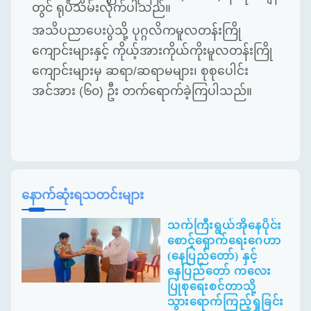
တွင် ရုပ်သိမ်းလိုက်ပါသည်။
အသိပညာပေးပွဲသို့ ပုဂ္ဂလိကမူလတန်းကြို
ကျောင်းများနှင့် ကိုယ့်အားကိုယ်ကိုးမူလတန်းကြို
ကျောင်းများမှ ဆရာ/ဆရာမများ၊ စုစုပေါင်း
အင်အား
(
၆၀
)
ဦး တက်ရောက်ခဲ့ကြပါသည်။
နောက်ဆုံးရသတင်းများ
သက်ကြီးရွယ်အိုနေပိုင်း
စောင့်ရှောက်ရေးဂေဟာ
(နေပြည်တော်) နှင့်
နေပြည်တော် ကလေး
ပြုစုရေးစင်တာသို့
သွားရောက်ကြည့်ရှုခြင်း