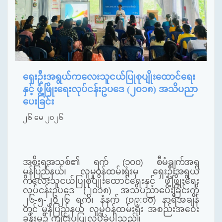
ရှေးဦးအရွယ်ကလေးသူငယ်ပြုစုပျိုးထောင်ရေး
နှင့် ဖွံ့ဖြိုးရေးလုပ်ငန်းဥပဒေ (၂၀၁၈) အသိပညာ
ပေးခြင်း
၂၆ မေ ၂၀၂၆
အစိုးရအသစ်၏ ရက် (၁၀၀) စီမံချက်အရ
မွန်ပြည်နယ်၊ လူမှုဝန်ထမ်းရုံးမှ ရှေးဦးအရွယ်
ကလေး
သူငယ်ပြုစုပျိုးထောင်ရေးနှင့် ဖွံ့ဖြိုးရေး
လုပ်ငန်းဥပဒေ (၂၀၁၈) အသိပညာပေးခြင်းကို
၂၆
-
၅
-
၂၀၂၆ ရက်၊ နံနက် (၀၉
:
၀၀) နာရီအချိန်
တွင် မွန်ပြည်နယ် လူမှုဝန်ထမ်းရုံး အစည်းအဝေး
ခန်းမ၌
ကျင်းပပြုလုပ်ခဲ့ပါသည်။