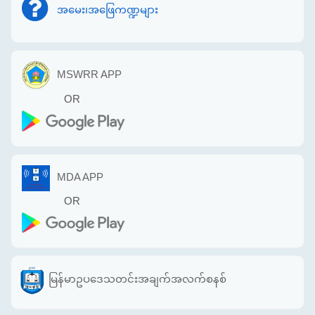
အမေး၊အဖြေကဏ္ဍများ
MSWRR APP
OR
MDA APP
OR
မြန်မာဥပဒေသတင်းအချက်အလက်စနစ်