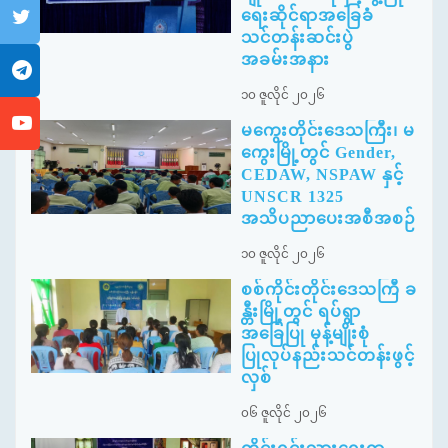
ရေးဆိုင်ရာအခြေခံ
သင်တန်းဆင်းပွဲ
အခမ်းအနား
၁၀ ဇူလိုင် ၂၀၂၆
မကွေးတိုင်းဒေသကြီး၊ မ
ကွေးမြို့တွင် Gender,
CEDAW, NSPAW နှင့်
UNSCR 1325
အသိပညာပေးအစီအစဉ်
၁၀ ဇူလိုင် ၂၀၂၆
စစ်ကိုင်းတိုင်းဒေသကြီ ခ
န္တီးမြို့တွင် ရပ်ရွာ
အခြေပြု မုန့်မျိုးစုံ
ပြုလုပ်နည်းသင်တန်းဖွင့်
လှစ်
၀၆ ဇူလိုင် ၂၀၂၆