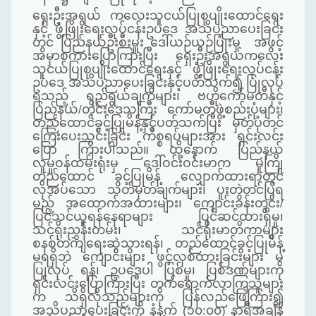
ရှေးဦးအရွယ်
ကလေးသူငယ်ပြုစုပျိုးထောင်ရေး
နှင့်
ဖွံ့ဖြိုးရေးလုပ်ငန်းဥပဒေ အသိပညာပေးခြင်း
တွင် ပြည်နယ်ဦးစီးမှူး ဒေါ်ယဉ်ယဉ်ပြုံးမှ
အဖွင့်
အမှာစကားပြောကြားပြီး
ရှေးဦးအရွယ်ကလေး
သူငယ်ပြုစုပျိုးထောင်ရေးနှင့်
ဖွံ့ဖြိုးရေးလုပ်ငန်း
ဥပဒေ အသိပညာပေးခြင်းနှင့်ပတ်သက်၍ ပြုလုပ်
ရသည့် ရည်ရွယ်ချက်များ၊ ဗဟိုကော်မတီနှင့်
ပြည်နယ်/တိုင်းဒေသကြီး ကော်မတီဖွဲ့စည်းပုံများ၊
တည်ထောင်ခွင့်ပြုမိန့်နှင့်ပတ်သက်ပြီး မှတ်ပုံတင်
ကြေးပေးသွင်းခြင်း ကိစ္စရပ်များအား ရှင်းလင်း
ပြော ကြားပါသည်။ ထို့နောက် ပြည်နယ်
လူမှုဝန်ထမ်းရုံးမှ ဒေါ်ဝင်းဝင်းမာက
မူကြို
တည်ထောင် ခွင့်ပြုမိန့် လျှောက်ထားရာတွင်
လိုအပ်သော သတ်မှတ်ချက်များ၊ ပူးတွဲတင်ပြရ
မည့် အထောက်အထားများ၊ ကျောင်းခန်းတွင်း/
ပြင်သင်ယူရန်နေရာများ ပြင်ဆင်ထားရှိမှု၊
သင်ရိုးညွှန်းတမ်း၊ သင်ရိုးမာတိကာများ
စနစ်တကျရေးဆွဲသွားရန်၊ တည်ထောင်ခွင့်ပြုမိန့်
မရရှိဘဲ ကျောင်းများ ဖွင့်လှစ်ထားခြင်းများ မ
ပြုလုပ် ရန်၊ ဥပဒေပါ ပြစ်မှု၊ ပြစ်ဒဏ်များကို
ရှင်းလင်းပြောကြားပြီး တက်ရောက်လာကြသူများ
က သိရှိလိုသည်များကို ပြန်လည်ဖြေကြား၍
အသိပညာပေးခြင်းကို နံနက် (၁၀
:
၀၀) နာရီအချိန်