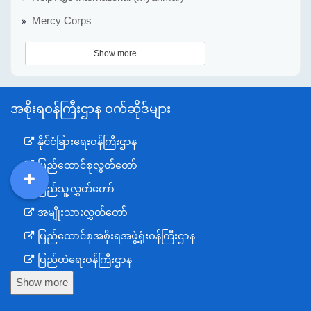
Mercy Corps
Show more
အစိုးရဝန်ကြီးဌာန ဝက်ဆိုဒ်များ
နိုင်ငံခြားရေးဝန်ကြီးဌာန
ပြည်ထောင်စုလွှတ်တော်
ပြည်သူ့လွှတ်တော်
DDM
MOS
DSW
DOR
အမျိုးသားလွှတ်တော်
ပြည်ထောင်စုအစိုးရအဖွဲ့ရုံးဝန်ကြီးဌာန
ပြည်ထဲရေးဝန်ကြီးဌာန
Show more
ကာကွယ်ရေးဝန်ကြီးဌာန
နယ်စပ်ရေးရာဝန်ကြီးဌာန