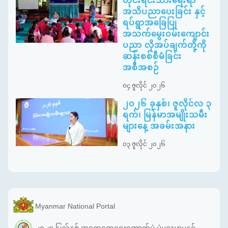
တိုင်းရင်းသားရေးရာ
အသိပညာပေးခြင်း နှင့်
ရပ်ရွာအခြေပြု
အသက်မွေးဝမ်းကျောင်း
ပညာ လိုအပ်ချက်တို့ကို
ဆန်းစစ်စီမံခြင်း
အစီအစဉ်
၀၄ ဇူလိုင် ၂၀၂၆
၂၀၂၆ ခုနှစ်၊ ဇူလိုင်လ ၃
ရက်၊ မြန်မာအမျိုးသမီး
များနေ့ အခမ်းအနား
၀၃ ဇူလိုင် ၂၀၂၆
Myanmar National Portal