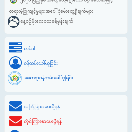
၂၀၂၀ ပြည့်နှစ် အထွေထွေရွေးကောက်ပွဲ မဲမသမာမှုနှင့်
တရားမဲ့ပြုကျင့်မှုများအပေါ် စုံစမ်းတွေ့ရှိချက်များ
နေ့စဉ်မိုးလေဝသခန့်မှန်းချက်
တင်ဒါ
ဝန်ထမ်းခေါ်ယူခြင်း
စေတနာ့ဝန်ထမ်းခေါ်ယူခြင်း
အကြံပြုစာပေးပို့ရန်
တိုင်ကြားစာပေးပို့ရန်