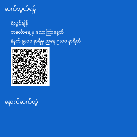
ဆက်သွယ်ရန်
စီမံကိန်း၊ဘဏ္ဍာရေးနှင့်စက်မှုဝန်ကြီးဌာန
ရင်းနှီးမြှုပ်နှံမှုနှင့် နိုင်ငံခြားစီးပွားဆက်သွယ်ရေးဝန်ကြီးဌာန
ရုံးဖွင့်ချိန်
အပြည်ပြည်ဆိုင်ရာပူးပေါင်းဆောင်ရွက်ရေးဝန်ကြီးဌာန
တနင်္လာနေ့ မှ သောကြာနေ့ထိ
ပြန်ကြားရေးဝန်ကြီးဌာန
နံနက် ၉းဝ၀ နာရီမှ ညနေ ၅းဝ၀ နာရီထိ
သာသနာရေးနှင့် ယဉ်ကျေးမှုဝန်ကြီးဌာန
စိုက်ပျိုးရေး၊မွေးမြူရေးနှင့်ဆည်မြောင်းဝန်ကြီးဌာန
ပို့ဆောင်ရေးနှင့်ဆက်သွယ်ရေးဝန်ကြီးဌာန
သယံဇာတနှင့်ပတ်ဝန်းကျင်ထိန်းသိမ်းရေးဝန်ကြီးဌာန
လျှပ်စစ်နှင့်စွမ်းအင်ဝန်ကြီးဌာန
နောက်ဆက်တွဲ
အလုပ်သမား၊လူဝင်မှုကြီးကြပ်ရေးနှင့်ပြည်သူ့အင်အား
ဝန်ကြီးဌာန
စီးပွားရေးနှင့်ကူးသန်းရောင်းဝယ်ရေးဝန်ကြီးဌာန
ပညာရေးဝန်ကြီးဌာန