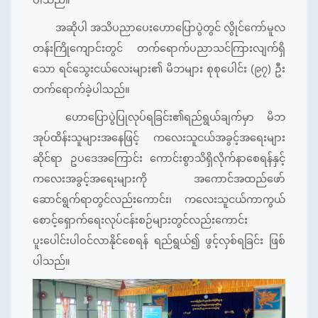
အဆိုပါ အသိပညာပေးဟောပြောပွဲတွင် လွိုင်ကော်မူလ
တန်းကြိုကျောင်းတွင် တက်‌ရောက်ပညာသင်ကြားလျက်ရှိ
သော ရင်သွေးငယ်လေးများ၏ မိဘများ စုစုပေါင်း (၉၇) ဦး
တက်ရောက်ခဲ့ပါသည်။
ဟောပြောပွဲပြုလုပ်ရခြင်း၏ရည်ရွယ်ချက်မှာ မိဘ
အုပ်ထိန်းသူများအနေဖြင့် ကလေးသူငယ်အခွင့်အရေးများ
ဆိုင်ရာ ဥပဒေအကြောင်း ကောင်းစွာသိရှိလိုက်နာစေရန်နှင့်
ကလေးအခွင့်အရေးများကို အကောင်အထည်ဖော်
ဆောင်ရွက်ရာတွင်လည်းကောင်း၊ ကလေးသူငယ်ကာကွယ်
စောင့်ရှောက်ရေးလုပ်ငန်းစဉ်များတွင်လည်းကောင်း
ပူးပေါင်းပါဝင်လာနိုင်စေရန် ရည်ရွယ်၍ ဖွင့်လှစ်ရခြင်း ဖြစ်
ပါသည်။