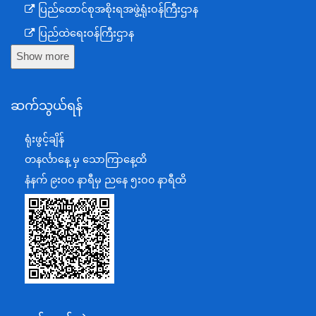
ပြည်ထောင်စုအစိုးရအဖွဲ့ရုံးဝန်ကြီးဌာန
ပြည်ထဲရေးဝန်ကြီးဌာန
Show more
ကာကွယ်ရေးဝန်ကြီးဌာန
နယ်စပ်ရေးရာဝန်ကြီးဌာန
ဆက်သွယ်ရန်
စီမံကိန်း၊ဘဏ္ဍာရေးနှင့်စက်မှုဝန်ကြီးဌာန
ရင်းနှီးမြှုပ်နှံမှုနှင့် နိုင်ငံခြားစီးပွားဆက်သွယ်ရေးဝန်ကြီးဌာန
ရုံးဖွင့်ချိန်
အပြည်ပြည်ဆိုင်ရာပူးပေါင်းဆောင်ရွက်ရေးဝန်ကြီးဌာန
တနင်္လာနေ့ မှ သောကြာနေ့ထိ
ပြန်ကြားရေးဝန်ကြီးဌာန
နံနက် ၉းဝ၀ နာရီမှ ညနေ ၅းဝ၀ နာရီထိ
သာသနာရေးနှင့် ယဉ်ကျေးမှုဝန်ကြီးဌာန
စိုက်ပျိုးရေး၊မွေးမြူရေးနှင့်ဆည်မြောင်းဝန်ကြီးဌာန
ပို့ဆောင်ရေးနှင့်ဆက်သွယ်ရေးဝန်ကြီးဌာန
သယံဇာတနှင့်ပတ်ဝန်းကျင်ထိန်းသိမ်းရေးဝန်ကြီးဌာန
လျှပ်စစ်နှင့်စွမ်းအင်ဝန်ကြီးဌာန