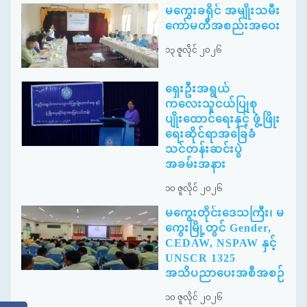
မကွေးခရိုင် အမျိုးသမီး
ကော်မတီအစည်းအဝေး
၁၃ ဇူလိုင် ၂၀၂၆
ရှေးဦးအရွယ်
ကလေးသူငယ်ပြုစု
ပျိုးထောင်ရေးနှင့် ဖွံ့ဖြိုး
ရေးဆိုင်ရာအခြေခံ
သင်တန်းဆင်းပွဲ
အခမ်းအနား
၁၀ ဇူလိုင် ၂၀၂၆
မကွေးတိုင်းဒေသကြီး၊ မ
ကွေးမြို့တွင် Gender,
CEDAW, NSPAW နှင့်
UNSCR 1325
အသိပညာပေးအစီအစဉ်
၁၀ ဇူလိုင် ၂၀၂၆