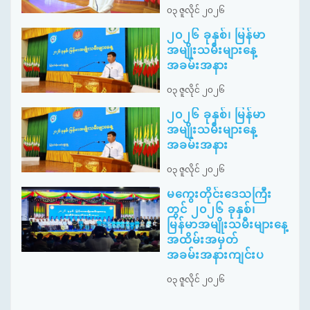
၀၃ ဇူလိုင် ၂၀၂၆
၂၀၂၆ ခုနှစ်၊ မြန်မာ
အမျိုးသမီးများနေ့
အခမ်းအနား
၀၃ ဇူလိုင် ၂၀၂၆
၂၀၂၆ ခုနှစ်၊ မြန်မာ
အမျိုးသမီးများနေ့
အခမ်းအနား
၀၃ ဇူလိုင် ၂၀၂၆
မကွေးတိုင်းဒေသကြီး
တွင် ၂၀၂၆ ခုနှစ်၊
မြန်မာအမျိုးသမီးများနေ့
အထိမ်းအမှတ်
အခမ်းအနားကျင်းပ
၀၃ ဇူလိုင် ၂၀၂၆