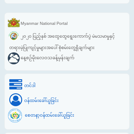
Myanmar National Portal
၂၀၂၀ ပြည့်နှစ် အထွေထွေရွေးကောက်ပွဲ မဲမသမာမှုနှင့်
တရားမဲ့ပြုကျင့်မှုများအပေါ် စုံစမ်းတွေ့ရှိချက်များ
နေ့စဉ်မိုးလေဝသခန့်မှန်းချက်
တင်ဒါ
ဝန်ထမ်းခေါ်ယူခြင်း
စေတနာ့ဝန်ထမ်းခေါ်ယူခြင်း