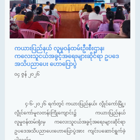
ကယားပြည်နယ် လူမှုဝန်ထမ်းဦးစီးဌာန၊
ကလေးသူငယ်အခွင့်အရေးများဆိုင်ရာ ဥပဒေ
အသိပညာပေး ဟောပြောပွဲ
၀၄ ဇွန် ၂၀၂၆
၄-၆-၂၀၂၆ ရက်တွင် ကယားပြည်နယ်၊ လွိုင်ကော်မြို့၊
လွိုင်ကော်မူလတန်းကြိုကျောင်း၌ ကယားပြည်နယ်
လူမှုဝန်ထမ်းရုံးမှ ကလေးသူငယ်အခွင့်အရေးများဆိုင်ရာ
ဥပဒေအသိပညာပေးဟောပြောပွဲအား ကျင်းပဆောင်ရွက်ခဲ့
ပါသည်။