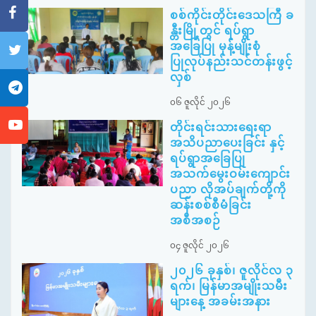
စစ်ကိုင်းတိုင်းဒေသကြီ ခ
န္တီးမြို့တွင် ရပ်ရွာ
အခြေပြု မုန့်မျိုးစုံ
ပြုလုပ်နည်းသင်တန်းဖွင့်
လှစ်
၀၆ ဇူလိုင် ၂၀၂၆
တိုင်းရင်းသားရေးရာ
အသိပညာပေးခြင်း နှင့်
ရပ်ရွာအခြေပြု
အသက်မွေးဝမ်းကျောင်း
ပညာ လိုအပ်ချက်တို့ကို
ဆန်းစစ်စီမံခြင်း
အစီအစဉ်
၀၄ ဇူလိုင် ၂၀၂၆
၂၀၂၆ ခုနှစ်၊ ဇူလိုင်လ ၃
ရက်၊ မြန်မာအမျိုးသမီး
များနေ့ အခမ်းအနား