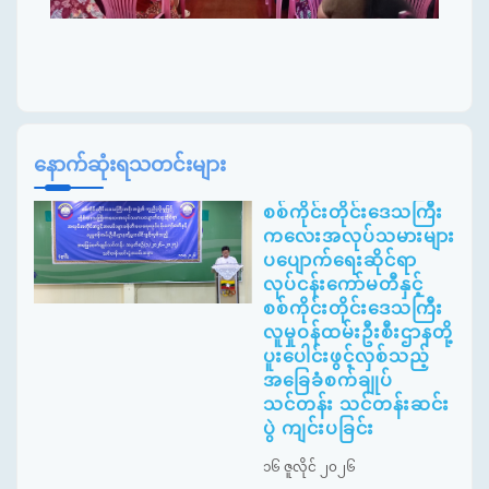
နောက်ဆုံးရသတင်းများ
စစ်ကိုင်းတိုင်းဒေသကြီး
ကလေးအလုပ်သမားများ
ပပျောက်ရေးဆိုင်ရာ
လုပ်ငန်းကော်မတီနှင့်
စစ်ကိုင်းတိုင်းဒေသကြီး
လူမှုဝန်ထမ်းဦးစီးဌာနတို့
ပူးပေါင်းဖွင့်လှစ်သည့်
အခြေခံစက်ချုပ်
သင်တန်း သင်တန်းဆင်း
ပွဲ ကျင်းပခြင်း
၁၆ ဇူလိုင် ၂၀၂၆