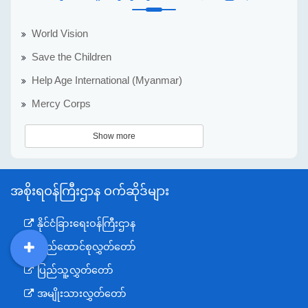
World Vision
Save the Children
Help Age International (Myanmar)
Mercy Corps
Show more
အစိုးရဝန်ကြီးဌာန ဝက်ဆိုဒ်များ
နိုင်ငံခြားရေးဝန်ကြီးဌာန
ပြည်ထောင်စုလွှတ်တော်
DDM
MOS
DSW
DOR
ပြည်သူ့လွှတ်တော်
အမျိုးသားလွှတ်တော်