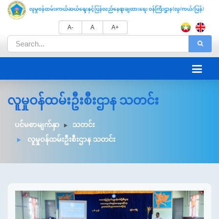
A-
A
A+
လူမှုဝန်ထမ်းဦးစီးဌာန သတင်း
ပင်မစာမျက်နှာ
သတင်း
လူမှုဝန်ထမ်းဦးစီးဌာန သတင်း