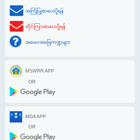
အကြံပြုစာပေးပို့ရန်
တိုင်ကြားစာပေးပို့ရန်
အမေး၊အဖြေကဏ္ဍများ
MSWRR APP
OR
MDA APP
OR