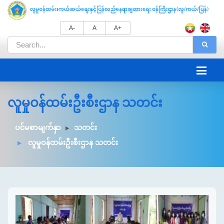
A-
A
A+
လူမှုဝန်ထမ်းဦးစီးဌာန သတင်း
ပင်မစာမျက်နှာ
သတင်း
လူမှုဝန်ထမ်းဦးစီးဌာန သတင်း