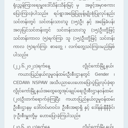
ရုံးညွှန်ကြားရေးမှူးဒေါ်သိန်းသိန်းမြင့် မှ အဖွင့်အမှာစကား
ပြောကြားခဲ့ပါသည်။ ရပ်ရွာအခြေပြုမုန့်မျိုးစုံပြုလုပ်နည်း
သင်တန်းတွင် သင်တန်းသား/သူ (၁၅)ဦး နှင့် အခြေခံပန်း
အလှပြင်သင်တန်းတွင် သင်တန်းသား/သူ (၁၅)ဦးတို့ဖြင့်
သင်တန်းကာလ (၅)ရက်ကြာ သူ (၁၅)ဦးတို့ဖြင့် သင်တန်း
ကာလ (၅)ရက်ကြာ စာတွေ့ ၊ လက်တွေ့သင်ကြားမည်ဖြစ်
ပါသည်။
(၂၂.၆.၂၀၂၁)ရက်နေ့ လွိုင်ကော်မြို့နယ်၊
ကယားပြည်နယ်လူမှုဝန်ထမ်းဦးစီးဌာနတွင် Gender ၊
CEDAW၊ NSPAW အသိပညာပေးဟောပြောပွဲပြုလုပ်ခဲ့ရာ
လွိုင်ကော်မြို့နယ်အထွေထွေအုပ်ချုပ်ရေးဦးစီးဌာနဝန်ထမ်း
(၂၀)ဦးတက်ရောက်ခဲ့ကြပြီး ကယားပြည်နယ်လူမှုဝန်ထမ်း
ဦးစီးဌာနမှ ဒေါ်တင်မာဝင်း၊ ဦးစီးအရာရှိ နှင့် ဒေါ်နန်းနီနီခိုင်၊
ဒု-ဦးစီးမှူးတို့မှ ဟောပြောခဲ့ကြပါသည်။
(၂၇.၆.၂၀၂၁)ရက်နေ့ လွိုင်ကော်မြို့နယ်၊