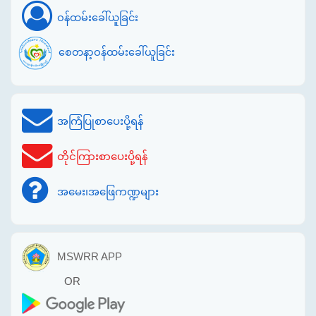
ဝန်ထမ်းခေါ်ယူခြင်း
စေတနာ့ဝန်ထမ်းခေါ်ယူခြင်း
အကြံပြုစာပေးပို့ရန်
တိုင်ကြားစာပေးပို့ရန်
အမေး၊အဖြေကဏ္ဍများ
MSWRR APP
OR