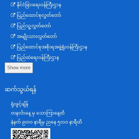
နိုင်ငံခြားရေးဝန်ကြီးဌာန
ပြည်ထောင်စုလွှတ်တော်
ပြည်သူ့လွှတ်တော်
အမျိုးသားလွှတ်တော်
ပြည်ထောင်စုအစိုးရအဖွဲ့ရုံးဝန်ကြီးဌာန
ပြည်ထဲရေးဝန်ကြီးဌာန
Show more
ကာကွယ်ရေးဝန်ကြီးဌာန
နယ်စပ်ရေးရာဝန်ကြီးဌာန
ဆက်သွယ်ရန်
စီမံကိန်း၊ဘဏ္ဍာရေးနှင့်စက်မှုဝန်ကြီးဌာန
ရင်းနှီးမြှုပ်နှံမှုနှင့် နိုင်ငံခြားစီးပွားဆက်သွယ်ရေးဝန်ကြီးဌာန
ရုံးဖွင့်ချိန်
အပြည်ပြည်ဆိုင်ရာပူးပေါင်းဆောင်ရွက်ရေးဝန်ကြီးဌာန
တနင်္လာနေ့ မှ သောကြာနေ့ထိ
ပြန်ကြားရေးဝန်ကြီးဌာန
နံနက် ၉းဝ၀ နာရီမှ ညနေ ၅းဝ၀ နာရီထိ
သာသနာရေးနှင့် ယဉ်ကျေးမှုဝန်ကြီးဌာန