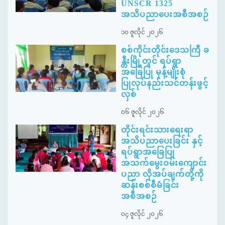
UNSCR 1325
အသိပညာပေးအစီအစဉ်
၁၀ ဇူလိုင် ၂၀၂၆
စစ်ကိုင်းတိုင်းဒေသကြီ ခ
န္တီးမြို့တွင် ရပ်ရွာ
အခြေပြု မုန့်မျိုးစုံ
ပြုလုပ်နည်းသင်တန်းဖွင့်
လှစ်
၀၆ ဇူလိုင် ၂၀၂၆
တိုင်းရင်းသားရေးရာ
အသိပညာပေးခြင်း နှင့်
ရပ်ရွာအခြေပြု
အသက်မွေးဝမ်းကျောင်း
ပညာ လိုအပ်ချက်တို့ကို
ဆန်းစစ်စီမံခြင်း
အစီအစဉ်
၀၄ ဇူလိုင် ၂၀၂၆