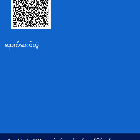
စိုက်ပျိုးရေး၊မွေးမြူရေးနှင့်ဆည်မြောင်းဝန်ကြီးဌာန
ပို့ဆောင်ရေးနှင့်ဆက်သွယ်ရေးဝန်ကြီးဌာန
သယံဇာတနှင့်ပတ်ဝန်းကျင်ထိန်းသိမ်းရေးဝန်ကြီးဌာန
လျှပ်စစ်နှင့်စွမ်းအင်ဝန်ကြီးဌာန
နောက်ဆက်တွဲ
အလုပ်သမား၊လူဝင်မှုကြီးကြပ်ရေးနှင့်ပြည်သူ့အင်အား
ဝန်ကြီးဌာန
စီးပွားရေးနှင့်ကူးသန်းရောင်းဝယ်ရေးဝန်ကြီးဌာန
ပညာရေးဝန်ကြီးဌာန
ကျန်းမာရေးနှင့်အားကစားဝန်ကြီးဌာန
ဆောက်လုပ်ရေးဝန်ကြီးဌာန
လူမူဝန်ထမ်း၊ကယ်ဆယ်ရေးနှင့်ပြန်လည်နေရာချထားရေး
ဝန်ကြီးဌာန
ဟိုတယ်နှင့်ခရီးသွားလာရေးဝန်ကြီးဌာန
တိုင်းရင်းသားလူမျိုးရေးရာဝန်ကြီးဌာန