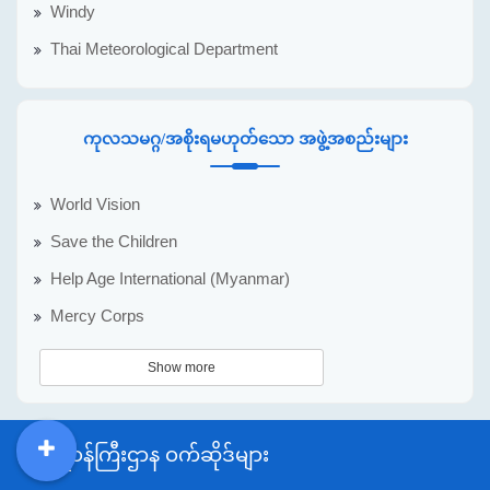
Windy
Thai Meteorological Department
ကုလသမဂ္ဂ/အစိုးရမဟုတ်သော အဖွဲ့အစည်းများ
World Vision
Save the Children
Help Age International (Myanmar)
Mercy Corps
Show more
အစိုးရဝန်ကြီးဌာန ဝက်ဆိုဒ်များ
DDM
MOS
DSW
DOR