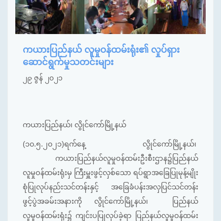
ကယားပြည်နယ် လူမှုဝန်ထမ်းရုံး၏ လှုပ်ရှား
ဆောင်ရွက်မှုသတင်းများ
၂၉ ဇွန် ၂၀၂၁
ကယားပြည်နယ်၊ လွိုင်ကော်မြို့နယ်
(၁၀.၅.၂၀၂၁)ရက်နေ့ လွိုင်ကော်မြို့နယ်၊
ကယားပြည်နယ်လူမှုဝန်ထမ်းဦးစီးဌာန၌ပြည်နယ်
လူမှုဝန်ထမ်းရုံးမှ ကြီးမှူးဖွင့်လှစ်သော ရပ်ရွာအခြေပြုမုန့်မျိုး
စုံပြုလုပ်နည်းသင်တန်းနှင့် အခြေခံပန်းအလှပြင်သင်တန်း
ဖွင့်ပွဲအခမ်းအနားကို လွိုင်ကော်မြို့နယ်၊ ပြည်နယ်
လူမှုဝန်ထမ်းရုံး၌ ကျင်းပပြုလုပ်ခဲ့ရာ ပြည်နယ်လူမှုဝန်ထမ်း