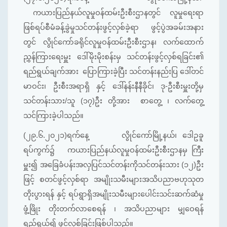
ကယားပြည်နယ်လူမှုဝန်ထမ်းဦးစီးဌာနတွင် လူမှုရေးရာ
ဖြစ်ရပ်စီမံခန့်ခွဲမှုသင်တန်းဖွင့်လှစ်ခဲ့ရာ ဖွင့်ပွဲအခမ်းအနား
တွင် လွိုင်ကော်ခရိုင်လူမှုဝန်ထမ်းဦးစီးဌာန၊ လက်ထောက်
ညွှန်ကြားရေးမှူး ဒေါ်မိုးမိုးစန်းမှ သင်တန်းဖွင့်လှစ်ရခြင်း၏
ရည်ရွယ်ချက်အား ပြောကြားခဲ့ပြီး သင်တန်းနည်းပြ ဒေါ်တင်
မာဝင်း၊ ဦးစီးအရာရှိ နှင့် ဒေါ်နန်းနီနီခိုင်၊ ဒု-ဦးစီးမှူးတို့မှ
သင်တန်းသား/သူ (၁၇)ဦး တို့အား စာတွေ့ ၊ လက်တွေ့
သင်ကြားခဲ့ပါသည်။
(၂၉.၆.၂၀၂၁)ရက်နေ့ လွိုင်ကော်မြို့နယ်၊ ‌ဒေါဥခူ
ရပ်ကွက်၌ ကယားပြည်နယ်လူမှုဝန်ထမ်းဦးစီးဌာနမှ ကြီး
မှူး၍ အခြေခံပန်းအလှပြင်သင်တန်းကိုသင်တန်းသား (၁၂)ဦး
ဖြင့် စတင်ဖွင့်လှစ်ရာ အမျိုးသမီးများအသိပညာဗဟုသုတ
တိုးပွားရန် နှင့် ရပ်ရွာရှိအမျိုးသမီးများပေါင်းသင်းဆက်ဆံမှု
ဖွံ့ဖြိုး တိုးတက်လာစေရန် ၊ အသိပညာများ မျှဝေရန်
ရည်ရွယ်၍ ဖွင့်လှစ်ခြင်းဖြစ်ပါသည်။