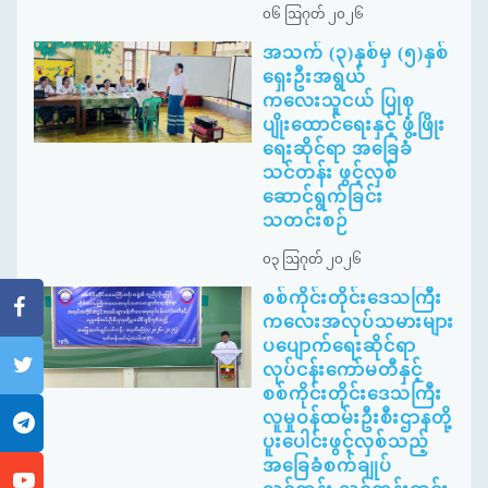
၀၆ ဩဂုတ် ၂၀၂၆
အသက် (၃)နှစ်မှ (၅)နှစ်
ရှေးဦးအရွယ်
ကလေးသူငယ် ပြုစု
ပျိုးထောင်ရေးနှင့် ဖွံ့ဖြိုး
ရေးဆိုင်ရာ အခြေခံ
သင်တန်း ဖွင့်လှစ်
ဆောင်ရွက်ခြင်း
သတင်းစဉ်
၀၃ ဩဂုတ် ၂၀၂၆
စစ်ကိုင်းတိုင်းဒေသကြီး
ကလေးအလုပ်သမားများ
ပပျောက်ရေးဆိုင်ရာ
လုပ်ငန်းကော်မတီနှင့်
စစ်ကိုင်းတိုင်းဒေသကြီး
လူမှုဝန်ထမ်းဦးစီးဌာနတို့
ပူးပေါင်းဖွင့်လှစ်သည့်
အခြေခံစက်ချုပ်