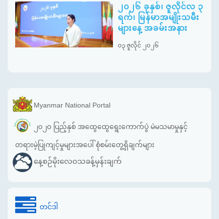
၂၀၂၆ ခုနှစ်၊ ဇူလိုင်လ ၃
ရက်၊ မြန်မာအမျိုးသမီး
များနေ့ အခမ်းအနား
၀၃ ဇူလိုင် ၂၀၂၆
Myanmar National Portal
၂၀၂၀ ပြည့်နှစ် အထွေထွေရွေးကောက်ပွဲ မဲမသမာမှုနှင့်
တရားမဲ့ပြုကျင့်မှုများအပေါ် စုံစမ်းတွေ့ရှိချက်များ
နေ့စဉ်မိုးလေဝသခန့်မှန်းချက်
တင်ဒါ