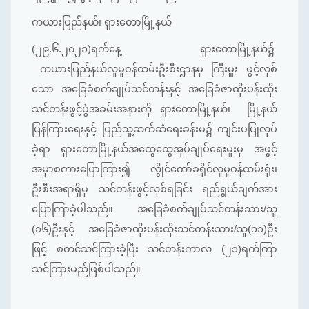
ကယားပြည်နယ်၊ ရှားတောမြို့နယ်
(၂၉.၆.၂၀၂၁)ရက်နေ့ ရှားတောမြို့နယ်၌
ကယားပြည်နယ်လူမှုဝန်ထမ်းဦးစီးဌာနမှ ကြီးမှူး ဖွင့်လှစ်
သော အခြေခံစက်ချုပ်သင်တန်းနှင့် အခြေခံဇာထိုးပန်းထိုး
သင်တန်းဖွင့်ပွဲအခမ်းအနားကို ရှားတောမြို့နယ်၊ မြို့နယ်
ပြန်ကြားရေးနှင့် ပြည်သူ့ဆက်ဆံရေးခန်းမ၌ ကျင်းပပြုလုပ်
ခဲ့ရာ ရှားတောမြို့နယ်အထွေထွေအုပ်ချုပ်ရေးမှူးမှ အဖွင့်
အမှာစကားပြောကြား၍ လွိုင်ကော်ခရိုင်လူမှုဝန်ထမ်းရုံး၊
ဦးစီးအရာရှိမှ သင်တန်းဖွင့်လှစ်ရခြင်း ရည်ရွယ်ချက်အား
ပြောကြာခဲ့ပါသည်။ အခြေခံစက်ချုပ်သင်တန်းသား/သူ
(၁၆)ဦးနှင့် အခြေခံဇာထိုးပန်းထိုးသင်တန်းသား/သူ(၁၁)ဦး
ဖြင့် စတင်သင်ကြားခဲ့ပြီး သင်တန်းကာလ (၂၁)ရက်ကြာ
သင်ကြားမည်ဖြစ်ပါသည်။