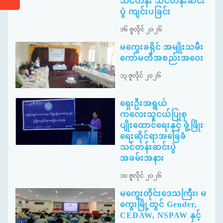
သင်တန်း သင်တန်းဆင်း
ပွဲ ကျင်းပခြင်း
၁၆ ဇူလိုင် ၂၀၂၆
မကွေးခရိုင် အမျိုးသမီး
ကော်မတီအစည်းအဝေး
၁၃ ဇူလိုင် ၂၀၂၆
ရှေးဦးအရွယ်
ကလေးသူငယ်ပြုစု
ပျိုးထောင်ရေးနှင့် ဖွံ့ဖြိုး
ရေးဆိုင်ရာအခြေခံ
သင်တန်းဆင်းပွဲ
အခမ်းအနား
၁၀ ဇူလိုင် ၂၀၂၆
မကွေးတိုင်းဒေသကြီး၊ မ
ကွေးမြို့တွင် Gender,
CEDAW, NSPAW နှင့်