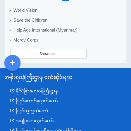
World Vision
Save the Children
Help Age International (Myanmar)
Mercy Corps
Show more
DDM
MOS
DSW
DOR
အစိုးရဝန်ကြီးဌာန ဝက်ဆိုဒ်များ
နိုင်ငံခြားရေးဝန်ကြီးဌာန
ပြည်ထောင်စုလွှတ်တော်
ပြည်သူ့လွှတ်တော်
အမျိုးသားလွှတ်တော်
ပြည်ထောင်စုအစိုးရအဖွဲ့ရုံးဝန်ကြီးဌာန