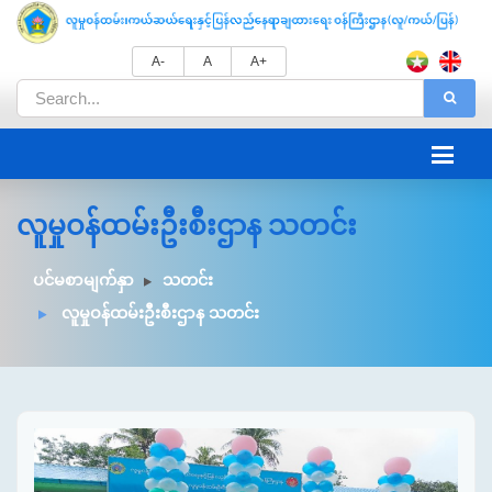
A-
A
A+
လူမှုဝန်ထမ်းဦးစီးဌာန သတင်း
ပင်မစာမျက်နှာ
သတင်း
လူမှုဝန်ထမ်းဦးစီးဌာန သတင်း