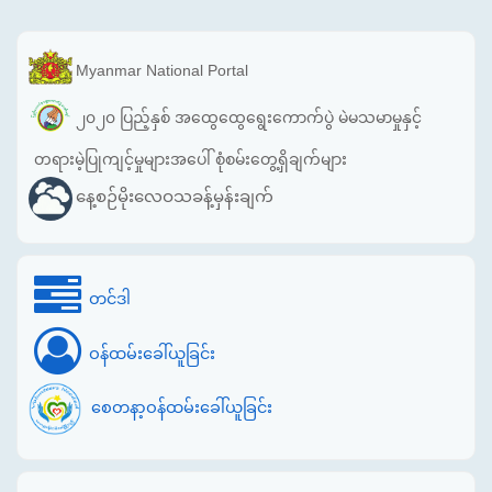
Myanmar National Portal
၂၀၂၀ ပြည့်နှစ် အထွေထွေရွေးကောက်ပွဲ မဲမသမာမှုနှင့်
တရားမဲ့ပြုကျင့်မှုများအပေါ် စုံစမ်းတွေ့ရှိချက်များ
နေ့စဉ်မိုးလေဝသခန့်မှန်းချက်
တင်ဒါ
ဝန်ထမ်းခေါ်ယူခြင်း
စေတနာ့ဝန်ထမ်းခေါ်ယူခြင်း