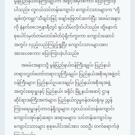
မွန်ပြည်နယ်ဝန်ကြီးချုပ်က အဖွင့်အမှာစကား ပြောကြားခဲ့
ပါသည်။ လူငယ်သင်တန်းကျောင်း ကျောင်းသားများက “တို့
ချစ်တဲ့ကမ္ဘာ”သီချင်းဖြင့် ဖျော်ဖြေတင်ဆက်ပြီး အခမ်းအနား
ကို နံနက်၀၈:၁၅နာရီတွင် ရုပ်သိမ်းလိုက်ပါသည်။ ထို့နောက်
စုပေါင်းမှတ်တမ်းတင်ဓါတ်ပုံရိုက်ကူးကာ ကျောင်းဆောင်
အတွင်း လှည့်လည်ကြည့်ရှုပြီး ကျောင်းသားများအား
အားပေးစကား ပြောကြားခဲ့ပါသည်။
အခမ်းအနားသို့ မွန်ပြည်နယ်ဝန်ကြီးချုပ်၊ ပြည်နယ်
တရားလွှတ်တော်တရားသူကြီးချုပ်၊ ပြည်နယ်အစိုးရအဖွဲ့ဝင်
ဝန်ကြီးများ၊ ပြည်နယ်ဥပဒေချုပ်၊ ပြည်နယ်အစိုးရအဖွဲ့
အတွင်းရေးမှူးနှင့် ပြည်နယ်၊ ခရိုင်၊ မြို့နယ်အဆင့် ဌာန
ဆိုင်ရာအကြီးအကဲများ၊ ပြည်နယ်လူမှုဝန်ထမ်းရုံးမှ ညွှန်
ကြားရေးမှူးနှင့်တာဝန်ရှိသူများ၊ လူငယ်သင်တန်းကျောင်း
ကျောင်းအုပ်နှင့်ဆရာ၊ ဆရာမများ၊ သင်တန်းကျောင်းမှ
ကျောင်းသားများ စုစုပေါင်းအင်အား ၁၀၀ဦး တက်ရောက်ခဲ့
ကြပါသည်။