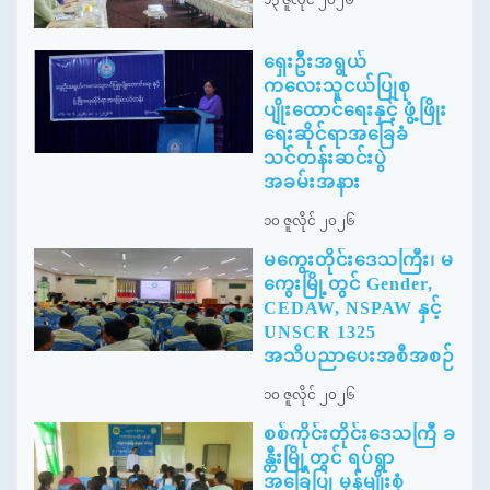
၁၃ ဇူလိုင် ၂၀၂၆
ရှေးဦးအရွယ်
ကလေးသူငယ်ပြုစု
ပျိုးထောင်ရေးနှင့် ဖွံ့ဖြိုး
ရေးဆိုင်ရာအခြေခံ
သင်တန်းဆင်းပွဲ
အခမ်းအနား
၁၀ ဇူလိုင် ၂၀၂၆
မကွေးတိုင်းဒေသကြီး၊ မ
ကွေးမြို့တွင် Gender,
CEDAW, NSPAW နှင့်
UNSCR 1325
အသိပညာပေးအစီအစဉ်
၁၀ ဇူလိုင် ၂၀၂၆
စစ်ကိုင်းတိုင်းဒေသကြီ ခ
န္တီးမြို့တွင် ရပ်ရွာ
အခြေပြု မုန့်မျိုးစုံ