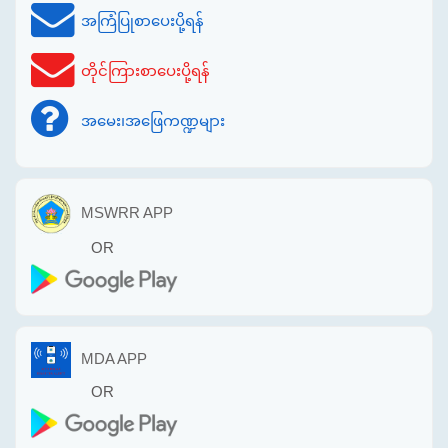
အကြံပြုစာပေးပို့ရန်
တိုင်ကြားစာပေးပို့ရန်
အမေး၊အဖြေကဏ္ဍများ
MSWRR APP
OR
MDA APP
OR