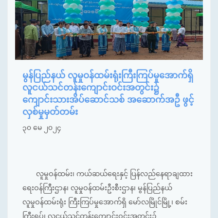
မွန်ပြည်နယ် လူမှုဝန်ထမ်းရုံးကြီးကြပ်မှုအောက်ရှိ
လူငယ်သင်တန်းကျောင်းဝင်းအတွင်း၌
ကျောင်းသားအိပ်ဆောင်သစ် အဆောက်အဦ ဖွင့်
လှစ်မှုမှတ်တမ်း
၃၀ မေ ၂၀၂၄
လူမှုဝန်ထမ်း၊ ကယ်ဆယ်ရေးနှင့် ပြန်လည်နေရာချထား
ရေးဝန်ကြီးဌာန၊ လူမှုဝန်ထမ်းဦးစီးဌာန၊ မွန်ပြည်နယ်
လူမှုဝန်ထမ်းရုံး ကြီးကြပ်မှုအောက်ရှိ မော်လမြိုင်မြို့၊ စမ်း
ကြီးရပ်၊ လူငယ်သင်တန်းကျောင်းဝင်းအတွင်း၌