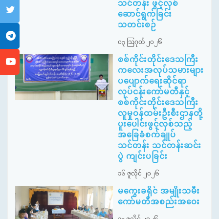
သင်တန်း ဖွင့်လှစ်
ဆောင်ရွက်ခြင်း
သတင်းစဉ်
၀၃ ဩဂုတ် ၂၀၂၆
စစ်ကိုင်းတိုင်းဒေသကြီး
ကလေးအလုပ်သမားများ
ပပျောက်ရေးဆိုင်ရာ
လုပ်ငန်းကော်မတီနှင့်
စစ်ကိုင်းတိုင်းဒေသကြီး
လူမှုဝန်ထမ်းဦးစီးဌာနတို့
ပူးပေါင်းဖွင့်လှစ်သည့်
အခြေခံစက်ချုပ်
သင်တန်း သင်တန်းဆင်း
ပွဲ ကျင်းပခြင်း
၁၆ ဇူလိုင် ၂၀၂၆
မကွေးခရိုင် အမျိုးသမီး
ကော်မတီအစည်းအဝေး