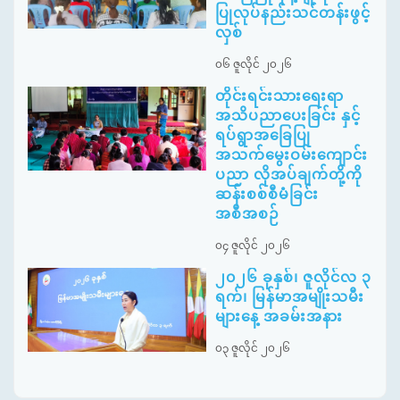
ပြုလုပ်နည်းသင်တန်းဖွင့်
လှစ်
၀၆ ဇူလိုင် ၂၀၂၆
တိုင်းရင်းသားရေးရာ
အသိပညာပေးခြင်း နှင့်
ရပ်ရွာအခြေပြု
အသက်မွေးဝမ်းကျောင်း
ပညာ လိုအပ်ချက်တို့ကို
ဆန်းစစ်စီမံခြင်း
အစီအစဉ်
၀၄ ဇူလိုင် ၂၀၂၆
၂၀၂၆ ခုနှစ်၊ ဇူလိုင်လ ၃
ရက်၊ မြန်မာအမျိုးသမီး
များနေ့ အခမ်းအနား
၀၃ ဇူလိုင် ၂၀၂၆