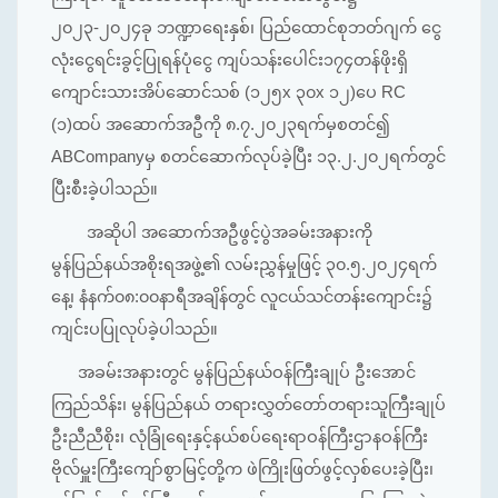
၂၀၂၃-၂၀၂၄ခု ဘဏ္ဍာရေးနှစ်၊ ပြည်ထောင်စုဘတ်ဂျက် ငွေ
လုံးငွေရင်းခွင့်ပြုရန်ပုံငွေ ကျပ်သန်းပေါင်း၁၇၄တန်ဖိုးရှိ
ကျောင်းသားအိပ်ဆောင်သစ် (၁၂၅x ၃၀x ၁၂)ပေ RC
(၁)ထပ် အဆောက်အဦကို ၈.၇.၂၀၂၃ရက်မှစတင်၍
ABCompanyမှ စတင်ဆောက်လုပ်ခဲ့ပြီး ၁၃.၂.၂၀၂ရက်တွင်
ပြီးစီးခဲ့ပါသည်။
အဆိုပါ အဆောက်အဦဖွင့်ပွဲအခမ်းအနားကို
မွန်ပြည်နယ်အစိုးရအဖွဲ့၏ လမ်းညွှန်မှုဖြင့် ၃၀.၅.၂၀၂၄ရက်
နေ့၊ နံနက်၀၈:၀၀နာရီအချိန်တွင် လူငယ်သင်တန်းကျောင်း၌
ကျင်းပပြုလုပ်ခဲ့ပါသည်။
အခမ်းအနားတွင် မွန်ပြည်နယ်ဝန်ကြီးချုပ် ဦးအောင်
ကြည်သိန်း၊ မွန်ပြည်နယ် တရားလွှတ်တော်တရားသူကြီးချုပ်
ဦးညီညီစိုး၊ လုံခြုံရေးနှင့်နယ်စပ်ရေးရာဝန်ကြီးဌာနဝန်ကြီး
ဗိုလ်မှူးကြီးကျော်စွာမြင့်တို့က ဖဲကြိုးဖြတ်ဖွင့်လှစ်ပေးခဲ့ပြီး၊