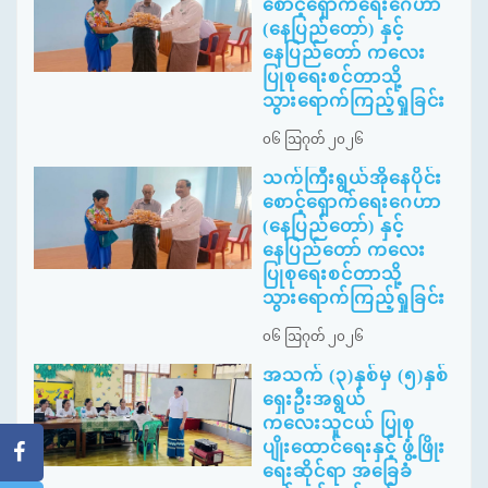
စောင့်ရှောက်ရေးဂေဟာ
(နေပြည်တော်) နှင့်
နေပြည်တော် ကလေး
ပြုစုရေးစင်တာသို့
သွားရောက်ကြည့်ရှုခြင်း
၀၆ ဩဂုတ် ၂၀၂၆
သက်ကြီးရွယ်အိုနေပိုင်း
စောင့်ရှောက်ရေးဂေဟာ
(နေပြည်တော်) နှင့်
နေပြည်တော် ကလေး
ပြုစုရေးစင်တာသို့
သွားရောက်ကြည့်ရှုခြင်း
၀၆ ဩဂုတ် ၂၀၂၆
အသက် (၃)နှစ်မှ (၅)နှစ်
ရှေးဦးအရွယ်
ကလေးသူငယ် ပြုစု
ပျိုးထောင်ရေးနှင့် ဖွံ့ဖြိုး
ရေးဆိုင်ရာ အခြေခံ