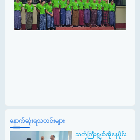
နောက်ဆုံးရသတင်းများ
သက်ကြီးရွယ်အိုနေပိုင်း