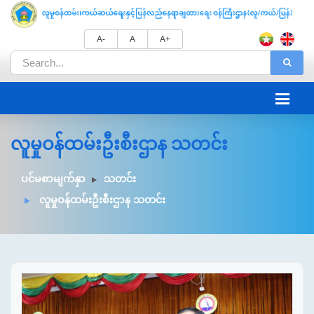
A-
A
A+
လူမှုဝန်ထမ်းဦးစီးဌာန သတင်း
ပင်မစာမျက်နှာ
သတင်း
လူမှုဝန်ထမ်းဦးစီးဌာန သတင်း