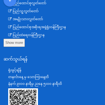
ပြည်ထောင်စုလွှတ်တော်
DDM
MOS
DSW
DOR
ပြည်သူ့လွှတ်တော်
အမျိုးသားလွှတ်တော်
ပြည်ထောင်စုအစိုးရအဖွဲ့ရုံးဝန်ကြီးဌာန
ပြည်ထဲရေးဝန်ကြီးဌာန
Show more
ကာကွယ်ရေးဝန်ကြီးဌာန
နယ်စပ်ရေးရာဝန်ကြီးဌာန
ဆက်သွယ်ရန်
စီမံကိန်း၊ဘဏ္ဍာရေးနှင့်စက်မှုဝန်ကြီးဌာန
ရင်းနှီးမြှုပ်နှံမှုနှင့် နိုင်ငံခြားစီးပွားဆက်သွယ်ရေးဝန်ကြီးဌာန
ရုံးဖွင့်ချိန်
အပြည်ပြည်ဆိုင်ရာပူးပေါင်းဆောင်ရွက်ရေးဝန်ကြီးဌာန
တနင်္လာနေ့ မှ သောကြာနေ့ထိ
ပြန်ကြားရေးဝန်ကြီးဌာန
နံနက် ၉းဝ၀ နာရီမှ ညနေ ၅းဝ၀ နာရီထိ
သာသနာရေးနှင့် ယဉ်ကျေးမှုဝန်ကြီးဌာန
စိုက်ပျိုးရေး၊မွေးမြူရေးနှင့်ဆည်မြောင်းဝန်ကြီးဌာန