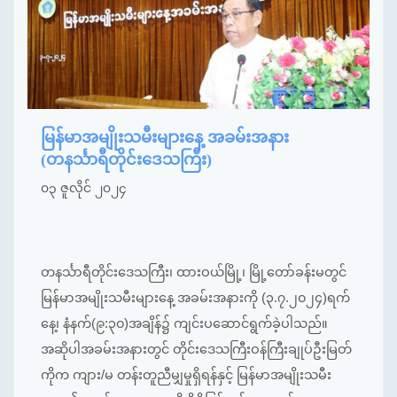
မြန်မာအမျိုးသမီးများနေ့ အခမ်းအနား
(တနင်္သာရီတိုင်းဒေသကြီး)
၀၃ ဇူလိုင် ၂၀၂၄
တနင်္သာရီတိုင်းဒေသကြီး၊ ထားဝယ်မြို့၊ မြို့တော်ခန်းမတွင်
မြန်မာအမျိုးသမီးများနေ့ အခမ်းအနားကို (၃.၇.၂၀၂၄)ရက်
နေ့၊ နံနက်(၉:၃၀)အချိန်၌ ကျင်းပဆောင်ရွက်ခဲ့ပါသည်။
အဆိုပါအခမ်းအနားတွင် တိုင်းဒေသကြီးဝန်ကြီးချုပ်ဦးမြတ်
ကိုက ကျား/မ တန်းတူညီမျှမှုရှိရန်နှင့် မြန်မာအမျိုးသမီး