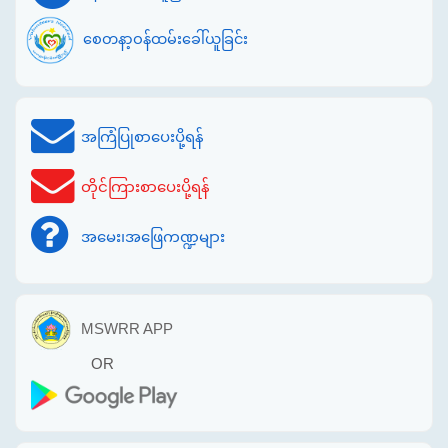
စေတနာ့ဝန်ထမ်းခေါ်ယူခြင်း
အကြံပြုစာပေးပို့ရန်
တိုင်ကြားစာပေးပို့ရန်
အမေး၊အဖြေကဏ္ဍများ
MSWRR APP
OR