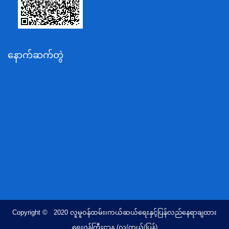
ပို့ဆောင်ရေးနှင့်ဆက်သွယ်ရေးဝန်ကြီးဌာန
သယံဇာတနှင့်ပတ်ဝန်းကျင်ထိန်းသိမ်းရေးဝန်ကြီးဌာန
လျှပ်စစ်နှင့်စွမ်းအင်ဝန်ကြီးဌာန
နောက်ဆက်တွဲ
အလုပ်သမား၊လူဝင်မှုကြီးကြပ်ရေးနှင့်ပြည်သူ့အင်အား
ဝန်ကြီးဌာန
စီးပွားရေးနှင့်ကူးသန်းရောင်းဝယ်ရေးဝန်ကြီးဌာန
ပညာရေးဝန်ကြီးဌာန
ကျန်းမာရေးနှင့်အားကစားဝန်ကြီးဌာန
ဆောက်လုပ်ရေးဝန်ကြီးဌာန
လူမူဝန်ထမ်း၊ကယ်ဆယ်ရေးနှင့်ပြန်လည်နေရာချထားရေး
ဝန်ကြီးဌာန
ဟိုတယ်နှင့်ခရီးသွားလာရေးဝန်ကြီးဌာန
တိုင်းရင်းသားလူမျိုးရေးရာဝန်ကြီးဌာန
Copyright © 2020 လူမူဝန်ထမ်း၊ကယ်ဆယ်ရေးနှင့်ပြန်လည်နေရာချထား
ပြည်ထောင်စုရာထူးဝန်အဖွဲ့ရုံး
ရေးဝန်ကြီးဌာန (လူ/ကယ်/ပြန်)