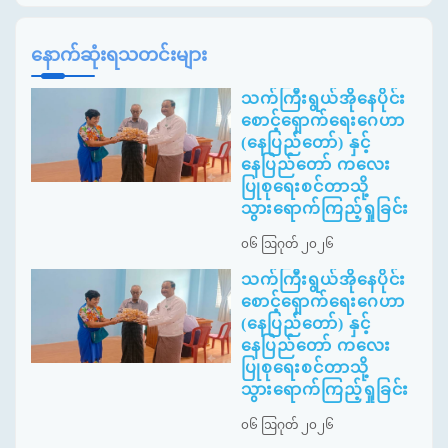
နောက်ဆုံးရသတင်းများ
သက်ကြီးရွယ်အိုနေပိုင်း
စောင့်ရှောက်ရေးဂေဟာ
(နေပြည်တော်) နှင့်
နေပြည်တော် ကလေး
ပြုစုရေးစင်တာသို့
သွားရောက်ကြည့်ရှုခြင်း
၀၆ ဩဂုတ် ၂၀၂၆
သက်ကြီးရွယ်အိုနေပိုင်း
စောင့်ရှောက်ရေးဂေဟာ
(နေပြည်တော်) နှင့်
နေပြည်တော် ကလေး
ပြုစုရေးစင်တာသို့
သွားရောက်ကြည့်ရှုခြင်း
၀၆ ဩဂုတ် ၂၀၂၆