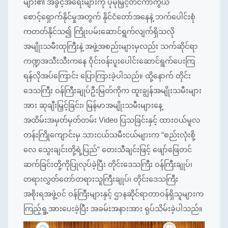
များ၏ အခွင့်အရေးများကို ပိုမိုမြှင့်တင်ကာကွယ်
စောင့်ရှောက်နိုင်မှုအတွက် နိုင်ငံတော်အနေနဲ့ ဘက်ပေါင်းစုံ
ကတတ်နိုင်သ၍ ကြိုးပမ်းဆောင်ရွက်လျက်ရှိသလို
အမျိုးသမီးထုကြီးနဲ့ အဖွဲ့အစည်းများမှလည်း သက်ဆိုင်ရာ
ကဏ္ဍအသီးသီးကနေ ဝိုင်းဝန်းပူးပေါင်းဆောင်ရွက်ပေးကြ
ရန်လိုအပ်ကြောင်း ပြောကြားခဲ့ပါသည်။ ထို့နောက် တိုင်း
ဒေသကြီး ဝန်ကြီးချုပ်ဦးမြတ်ကိုက ထူးချွန်အမျိုးသမီးများ
အား ဆုချီးမြှင့်ခြင်း၊ မြန်မာအမျိုးသမီးများနေ့
အထိမ်းအမှတ်မှတ်တမ်း Video ပြသခြင်းနှင့် ထားဝယ်မူလ
တန်းကြိုကျောင်းမှ သားငယ်သမီးငယ်များက “စည်းလုံးစို့
လေ သွေးချင်းတို့ရဲ့ပြည်” တေးသီချင်းဖြင့် ဖျော်ဖြေတင်
ဆက်ခြင်းတို့ကိုပြုလုပ်ခဲ့ပြီး တိုင်းဒေသကြီး ဝန်ကြီးချုပ်၊
တရားလွှတ်တော်တရားသူကြီးချုပ်၊ တိုင်းဒေသကြီး
အစိုးရအဖွဲ့ဝင် ဝန်ကြီးများနှင့် ဌာနဆိုင်ရာတာဝန်ရှိသူများက
ကြည့်ရှု့အားပေးခဲ့ပြီး အခမ်းအနားအား ရုပ်သိမ်းခဲ့ပါသည်။