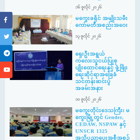
၁၆ ဇူလိုင် ၂၀၂၆
မကွေးခရိုင် အမျိုးသမီး
ကော်မတီအစည်းအဝေး
၁၃ ဇူလိုင် ၂၀၂၆
ရှေးဦးအရွယ်
ကလေးသူငယ်ပြုစု
ပျိုးထောင်ရေးနှင့် ဖွံ့ဖြိုး
ရေးဆိုင်ရာအခြေခံ
သင်တန်းဆင်းပွဲ
အခမ်းအနား
၁၀ ဇူလိုင် ၂၀၂၆
မကွေးတိုင်းဒေသကြီး၊ မ
ကွေးမြို့တွင် Gender,
CEDAW, NSPAW နှင့်
UNSCR 1325
အသိပညာပေးအစီအစဉ်