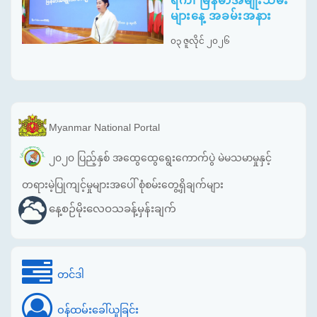
ရက်၊ မြန်မာအမျိုးသမီး
များနေ့ အခမ်းအနား
၀၃ ဇူလိုင် ၂၀၂၆
Myanmar National Portal
၂၀၂၀ ပြည့်နှစ် အထွေထွေရွေးကောက်ပွဲ မဲမသမာမှုနှင့်
တရားမဲ့ပြုကျင့်မှုများအပေါ် စုံစမ်းတွေ့ရှိချက်များ
နေ့စဉ်မိုးလေဝသခန့်မှန်းချက်
တင်ဒါ
ဝန်ထမ်းခေါ်ယူခြင်း