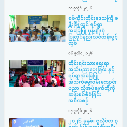
၁၀ ဇူလိုင် ၂၀၂၆
စစ်ကိုင်းတိုင်းဒေသကြီ ခ
န္တီးမြို့တွင် ရပ်ရွာ
အခြေပြု မုန့်မျိုးစုံ
ပြုလုပ်နည်းသင်တန်းဖွင့်
လှစ်
၀၆ ဇူလိုင် ၂၀၂၆
တိုင်းရင်းသားရေးရာ
အသိပညာပေးခြင်း နှင့်
ရပ်ရွာအခြေပြု
အသက်မွေးဝမ်းကျောင်း
ပညာ လိုအပ်ချက်တို့ကို
ဆန်းစစ်စီမံခြင်း
အစီအစဉ်
၀၄ ဇူလိုင် ၂၀၂၆
၂၀၂၆ ခုနှစ်၊ ဇူလိုင်လ ၃