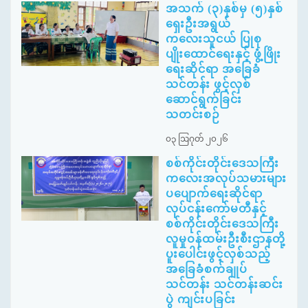
အသက် (၃)နှစ်မှ (၅)နှစ်
ရှေးဦးအရွယ်
ကလေးသူငယ် ပြုစု
ပျိုးထောင်ရေးနှင့် ဖွံ့ဖြိုး
ရေးဆိုင်ရာ အခြေခံ
သင်တန်း ဖွင့်လှစ်
ဆောင်ရွက်ခြင်း
သတင်းစဉ်
၀၃ ဩဂုတ် ၂၀၂၆
စစ်ကိုင်းတိုင်းဒေသကြီး
ကလေးအလုပ်သမားများ
ပပျောက်ရေးဆိုင်ရာ
လုပ်ငန်းကော်မတီနှင့်
စစ်ကိုင်းတိုင်းဒေသကြီး
လူမှုဝန်ထမ်းဦးစီးဌာနတို့
ပူးပေါင်းဖွင့်လှစ်သည့်
အခြေခံစက်ချုပ်
သင်တန်း သင်တန်းဆင်း
ပွဲ ကျင်းပခြင်း