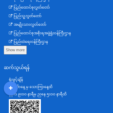
ပြည်ထောင်စုလွှတ်တော်
ပြည်သူ့လွှတ်တော်
အမျိုးသားလွှတ်တော်
ပြည်ထောင်စုအစိုးရအဖွဲ့ရုံးဝန်ကြီးဌာန
ပြည်ထဲရေးဝန်ကြီးဌာန
Show more
ကာကွယ်ရေးဝန်ကြီးဌာန
နယ်စပ်ရေးရာဝန်ကြီးဌာန
ဆက်သွယ်ရန်
စီမံကိန်း၊ဘဏ္ဍာရေးနှင့်စက်မှုဝန်ကြီးဌာန
ရင်းနှီးမြှုပ်နှံမှုနှင့် နိုင်ငံခြားစီးပွားဆက်သွယ်ရေးဝန်ကြီးဌာန
ရုံးဖွင့်ချိန်
အပြည်ပြည်ဆိုင်ရာပူးပေါင်းဆောင်ရွက်ရေးဝန်ကြီးဌာန
တနင်္လာနေ့ မှ သောကြာနေ့ထိ
ပြန်ကြားရေးဝန်ကြီးဌာန
DDM
MOS
DSW
DOR
နံနက် ၉းဝ၀ နာရီမှ ညနေ ၅းဝ၀ နာရီထိ
သာသနာရေးနှင့် ယဉ်ကျေးမှုဝန်ကြီးဌာန
စိုက်ပျိုးရေး၊မွေးမြူရေးနှင့်ဆည်မြောင်းဝန်ကြီးဌာန