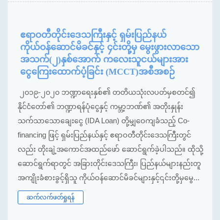
ဧရာဝတီတိုင်းဒေသကြီးနှင့် ရှမ်းပြည်နယ်
ကိုယ်ဝန်ဆောင်မိခင်နှင့် ၄င်းတို့မှ မွေးဖွားလာသော
အသက်(၂)နှစ်အောက် ကလေးသူငယ်များအား
ငွေကြေးထောက်ပံ့ခြင်း (MCCT)အစီအစဉ်
၂၀၁၉-၂၀၂၀ ဘဏ္ဍာရေးနှစ်၏ တတိယသုံးလပတ်မှစတင်၍
နိုင်ငံတော်၏ ဘဏ္ဍာရန်ပုံငွေနှင့် ကမ္ဘာ့ဘဏ်၏ အတိုးနှုန်း
သက်သာသောချေးငွေ (IDA Loan) တို့မျှဝေကျခံသည့် Co-
financing ဖြင့် ရှမ်းပြည်နယ်နှင့် ဧရာဝတီတိုင်းဒေသကြီးတွင်
လည်း တိုးချဲ့အကောင်အထည်ဖော် ဆောင်ရွက်ခဲ့ပါသည်။ ထိုသို့
ဆောင်ရွက်ရာတွင် အခြားတိုင်းဒေသကြီး၊ ပြည်နယ်များနည်းတူ
အကျိုးခံစားခွင့်ရှိသူ ကိုယ်ဝန်ဆောင်မိခင်များနှင့်၎င်းတို့မှမွေ...
ဆက်လက်ဖတ်ရှုရန်