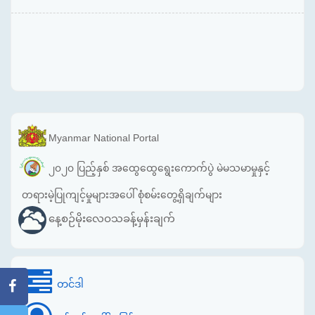
Myanmar National Portal
၂၀၂၀ ပြည့်နှစ် အထွေထွေရွေးကောက်ပွဲ မဲမသမာမှုနှင့်
တရားမဲ့ပြုကျင့်မှုများအပေါ် စုံစမ်းတွေ့ရှိချက်များ
နေ့စဉ်မိုးလေဝသခန့်မှန်းချက်
တင်ဒါ