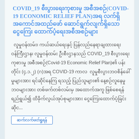
COVID_19 စီးပွားရေးကုစားမှု အစီအစဉ်(COVID-
19 ECONOMIC RELIEF PLAN)အရ လက်ရှိ
အကောင်အထည်ဖော် ဆောင်ရွက်လျက်ရှိသော
ငွေကြေး ထောက်ပံ့ရေးအစီအစဉ်များ
လူမှုဝန်ထမ်း၊ ကယ်ဆယ်ရေးနှင့် ပြန်လည်နေရာချထားရေး
ဝန်ကြီးဌာန၊ လူမှုဝန်ထမ်း ဦးစီးဌာနသည် COVID_19 စီးပွားရေး
ကုစားမှု အစီအစဉ်(Covid-19 Economic Relief Plan)၏ ပန်း
တိုင်း (၄.၁.၂) (ဂ)အရ COVID-19 ကာလ လူမှုစီးပွားဘဝစိန်ခေါ်
မှုများအား ရင်ဆိုင်နေကြ ရသည့် ပြည်သူများ၏ နေ့စဉ်လူနေမှု
ဘဝများအား တစ်ဖက်တစ်လမ်းမှ အထောက်အကူ ဖြစ်စေရန်
ရည်ရွယ်၍ ထိခိုက်လွယ်အုပ်စုများအား ငွေကြေးထောက်ပံ့ခြင်း
ဆိုင...
ဆက်လက်ဖတ်ရှုရန်