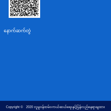
ပို့ဆောင်ရေးနှင့်ဆက်သွယ်ရေးဝန်ကြီးဌာန
သယံဇာတနှင့်ပတ်ဝန်းကျင်ထိန်းသိမ်းရေးဝန်ကြီးဌာန
လျှပ်စစ်နှင့်စွမ်းအင်ဝန်ကြီးဌာန
နောက်ဆက်တွဲ
အလုပ်သမား၊လူဝင်မှုကြီးကြပ်ရေးနှင့်ပြည်သူ့အင်အား
ဝန်ကြီးဌာန
စီးပွားရေးနှင့်ကူးသန်းရောင်းဝယ်ရေးဝန်ကြီးဌာန
ပညာရေးဝန်ကြီးဌာန
ကျန်းမာရေးနှင့်အားကစားဝန်ကြီးဌာန
ဆောက်လုပ်ရေးဝန်ကြီးဌာန
လူမူဝန်ထမ်း၊ကယ်ဆယ်ရေးနှင့်ပြန်လည်နေရာချထားရေး
ဝန်ကြီးဌာန
ဟိုတယ်နှင့်ခရီးသွားလာရေးဝန်ကြီးဌာန
တိုင်းရင်းသားလူမျိုးရေးရာဝန်ကြီးဌာန
Copyright © 2020 လူမူဝန်ထမ်း၊ကယ်ဆယ်ရေးနှင့်ပြန်လည်နေရာချထား