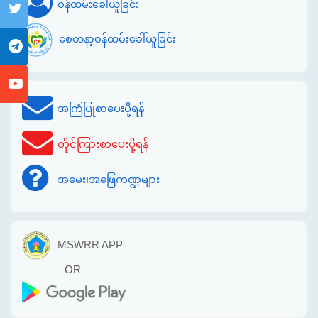
ဝန်ထမ်းခေါ်ယူခြင်း
စေတနာ့ဝန်ထမ်းခေါ်ယူခြင်း
အကြံပြုစာပေးပို့ရန်
တိုင်ကြားစာပေးပို့ရန်
အမေး၊အဖြေကဏ္ဍများ
MSWRR APP
OR