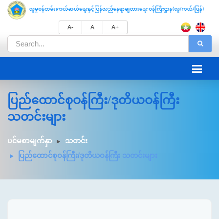
A-
A
A+
ပြည်ထောင်စုဝန်ကြီး/ဒုတိယဝန်ကြီး
သတင်းများ
ပင်မစာမျက်နှာ
သတင်း
ပြည်ထောင်စုဝန်ကြီး/ဒုတိယဝန်ကြီး သတင်းများ