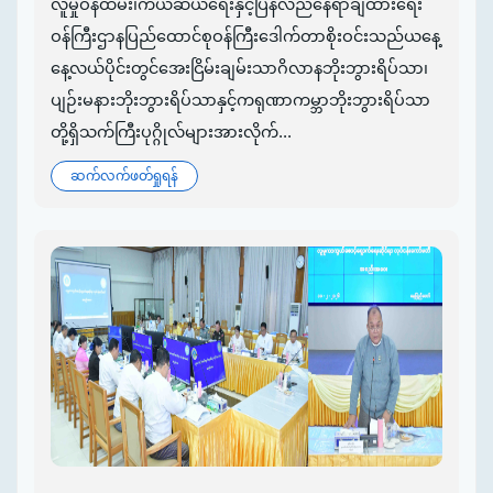
လူမှုဝန်ထမ်း၊ကယ်ဆယ်ရေးနှင့်ပြန်လည်နေရာချထားရေး
ဝန်ကြီးဌာနပြည်ထောင်စုဝန်ကြီးဒေါက်တာစိုးဝင်းသည်ယနေ့
နေ့လယ်ပိုင်းတွင်အေးငြိမ်းချမ်းသာဂိလာနဘိုးဘွားရိပ်သာ၊
ပျဉ်းမနားဘိုးဘွားရိပ်သာနှင့်ကရုဏာကမ္ဘာဘိုးဘွားရိပ်သာ
တို့ရှိသက်ကြီးပုဂ္ဂိုလ်များအားလိုက်...
ဆက်လက်ဖတ်ရှုရန်