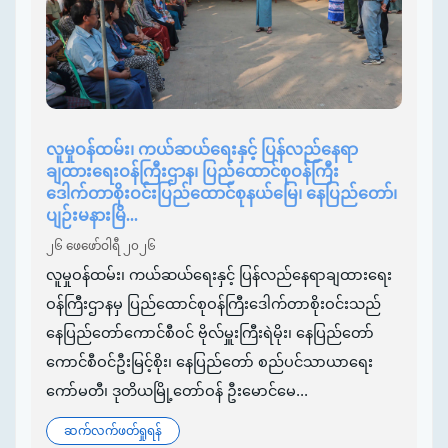
လူမှုဝန်ထမ်း၊ ကယ်ဆယ်ရေးနှင့် ပြန်လည်နေရာ
ချထားရေးဝန်ကြီးဌာန၊ ပြည်ထောင်စုဝန်ကြီး
ဒေါက်တာစိုးဝင်းပြည်ထောင်စုနယ်မြေ၊ နေပြည်တော်၊
ပျဉ်းမနားမြိ...
၂၆ ဖေဖော်ဝါရီ ၂၀၂၆
လူမှုဝန်ထမ်း၊ ကယ်ဆယ်ရေးနှင့် ပြန်လည်နေရာချထားရေး
ဝန်ကြီးဌာနမှ ပြည်ထောင်စုဝန်ကြီးဒေါက်တာစိုးဝင်းသည်
နေပြည်တော်ကောင်စီဝင် ဗိုလ်မှူးကြီးရဲမိုး၊ နေပြည်တော်
ကောင်စီဝင်ဦးမြင့်စိုး၊ နေပြည်တော် စည်ပင်သာယာရေး
ကော်မတီ၊ ဒုတိယမြို့တော်ဝန် ဦးမောင်မေ...
ဆက်လက်ဖတ်ရှုရန်