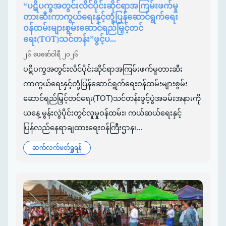
“ပဋိပက္ခအတွင်းလိင်ပိုင်းဆိုင်ရာအကြမ်းဖက်မှု
တားဆီးကာကွယ်ရေးနှင့်တုံ့ပြန်ဆောင်ရွက်ရေး
ဝန်ထမ်းများစွမ်းဆောင်ရည်မြှင့်တင်
ရေး(TOT)သင်တန်း”ဖွင့်ပ...
၂၆ ဖေဖော်ဝါရီ ၂၀၂၆
ပဋိပက္ခအတွင်းလိင်ပိုင်းဆိုင်ရာအကြမ်းဖက်မှုတားဆီး
ကာကွယ်ရေးနှင့်တုံ့ပြန်ဆောင်ရွက်ရေးဝန်ထမ်းများစွမ်း
ဆောင်ရည်မြှင့်တင်ရေး(TOT)သင်တန်းဖွင့်ပွဲအခမ်းအနားကို
ယနေ့ မွန်းလွဲပိုင်းတွင်လူမှုဝန်ထမ်း၊ ကယ်ဆယ်ရေးနှင့်
ပြန်လည်နေရာချထားရေးဝန်ကြီးဌာန၊...
ဆက်လက်ဖတ်ရှုရန်