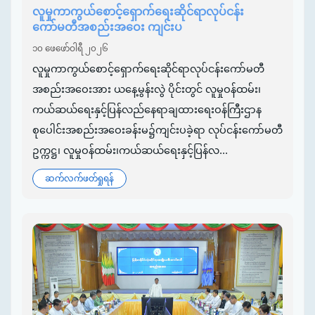
လူမှုကာကွယ်စောင့်ရှောက်ရေးဆိုင်ရာလုပ်ငန်း
ကော်မတီအစည်းအဝေး ကျင်းပ
၁၀ ဖေဖော်ဝါရီ ၂၀၂၆
လူမှုကာကွယ်စောင့်ရှောက်ရေးဆိုင်ရာလုပ်ငန်းကော်မတီ
အစည်းအဝေးအား ယနေ့မွန်းလွဲ ပိုင်းတွင် လူမှုဝန်ထမ်း၊
ကယ်ဆယ်ရေးနှင့်ပြန်လည်နေရာချထားရေးဝန်ကြီးဌာန
စုပေါင်းအစည်းအဝေးခန်းမ၌ကျင်းပခဲ့ရာ လုပ်ငန်းကော်မတီ
ဥက္ကဋ္ဌ၊ လူမှုဝန်ထမ်း၊ကယ်ဆယ်ရေးနှင့်ပြန်လ...
ဆက်လက်ဖတ်ရှုရန်