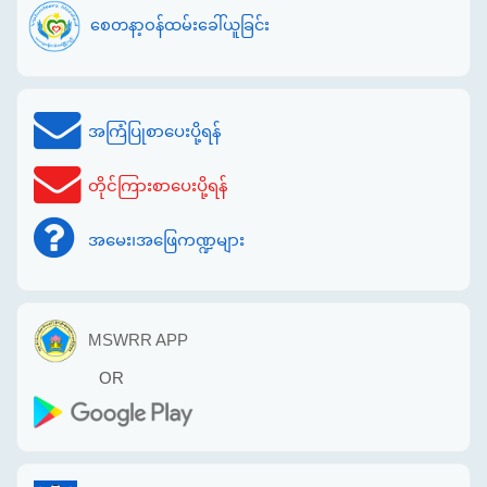
စေတနာ့ဝန်ထမ်းခေါ်ယူခြင်း
အကြံပြုစာပေးပို့ရန်
တိုင်ကြားစာပေးပို့ရန်
အမေး၊အဖြေကဏ္ဍများ
MSWRR APP
OR