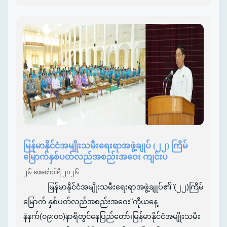
မြန်မာနိုင်ငံအမျိုးသမီးရေးရာအဖွဲ့ချုပ် (၂၂) ကြိမ်
မြောက်နှစ်ပတ်လည်အစည်းအဝေး ကျင်းပ
၂၆ ဖေဖော်ဝါရီ ၂၀၂၆
မြန်မာနိုင်ငံအမျိုးသမီးရေးရာအဖွဲ့ချုပ်၏"(၂၂)ကြိမ်
မြောက် နှစ်ပတ်လည်အစည်းအဝေး"ကိုယနေ့
နံနက်(၀၉:၀၀)နာရီတွင်နေပြည်တော်၊မြန်မာနိုင်ငံအမျိုးသမီး