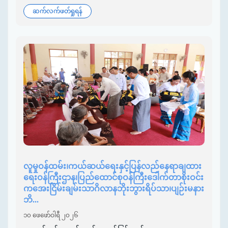
ဆက်လက်ဖတ်ရှုရန်
လူမှုဝန်ထမ်း၊ကယ်ဆယ်ရေးနှင့်ပြန်လည်နေရာချထား
ရေးဝန်ကြီးဌာန၊ပြည်ထောင်စုဝန်ကြီးဒေါက်တာစိုးဝင်း
ကအေးငြိမ်းချမ်းသာဂိလာနဘိုးဘွားရိပ်သာ၊ပျဉ်းမနား
ဘိ...
၁၀ ဖေဖော်ဝါရီ ၂၀၂၆