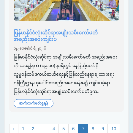
မြန်မာနိုင်ငံလုံးဆိုင်ရာအမျိုးသမီးကော်မတီ
အစည်းအဝေးကျင်းပ
၀၉ ဖေဖော်ဝါရီ ၂၀၂၆
မြန်မာနိုင်ငံလုံးဆိုင်ရာ အမျိုးသမီးကော်မတီ အစည်းအဝေး
ကို ယနေ့နံနက် (၀၉:၀၀) နာရီတွင် နေပြည်တော်ရှိ
လူမှုဝန်ထမ်း၊ကယ်ဆယ်ရေးနှင့်ပြန်လည်နေရာချထားရေး
ဝန်ကြီးဌာန၊ စုပေါင်းအစည်းအဝေးခန်းမ၌ ကျင်းပခဲ့ရာ
မြန်မာနိုင်ငံလုံးဆိုင်ရာအမျိုးသမီးကော်မတီဥက...
ဆက်လက်ဖတ်ရှုရန်
‹
1
2
...
4
5
6
7
8
9
10