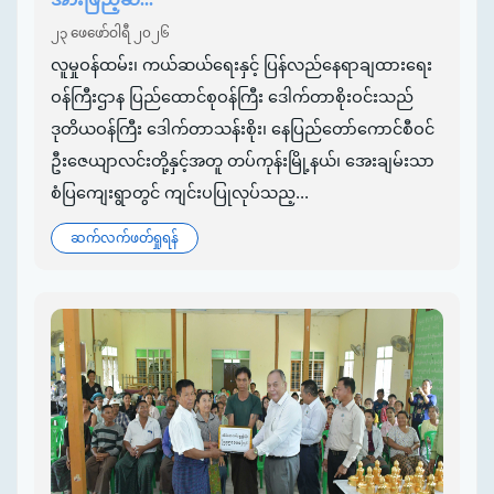
၂၃ ဖေဖော်ဝါရီ ၂၀၂၆
လူမှုဝန်ထမ်း၊ ကယ်ဆယ်ရေးနှင့် ပြန်လည်နေရာချထားရေး
ဝန်ကြီးဌာန ပြည်ထောင်စုဝန်ကြီး ဒေါက်တာစိုးဝင်းသည်
ဒုတိယဝန်ကြီး ဒေါက်တာသန်းစိုး၊ နေပြည်တော်ကောင်စီဝင်
ဦးဇေယျာလင်းတို့နှင့်အတူ တပ်ကုန်းမြို့နယ်၊ အေးချမ်းသာ
စံပြကျေးရွာတွင် ကျင်းပပြုလုပ်သည့...
ဆက်လက်ဖတ်ရှုရန်