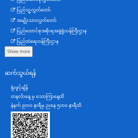
ပြည်သူ့လွှတ်တော်
အမျိုးသားလွှတ်တော်
ပြည်ထောင်စုအစိုးရအဖွဲ့ရုံးဝန်ကြီးဌာန
ပြည်ထဲရေးဝန်ကြီးဌာန
Show more
ကာကွယ်ရေးဝန်ကြီးဌာန
နယ်စပ်ရေးရာဝန်ကြီးဌာန
ဆက်သွယ်ရန်
စီမံကိန်း၊ဘဏ္ဍာရေးနှင့်စက်မှုဝန်ကြီးဌာန
ရင်းနှီးမြှုပ်နှံမှုနှင့် နိုင်ငံခြားစီးပွားဆက်သွယ်ရေးဝန်ကြီးဌာန
ရုံးဖွင့်ချိန်
အပြည်ပြည်ဆိုင်ရာပူးပေါင်းဆောင်ရွက်ရေးဝန်ကြီးဌာန
တနင်္လာနေ့ မှ သောကြာနေ့ထိ
ပြန်ကြားရေးဝန်ကြီးဌာန
နံနက် ၉းဝ၀ နာရီမှ ညနေ ၅းဝ၀ နာရီထိ
သာသနာရေးနှင့် ယဉ်ကျေးမှုဝန်ကြီးဌာန
စိုက်ပျိုးရေး၊မွေးမြူရေးနှင့်ဆည်မြောင်းဝန်ကြီးဌာန
ပို့ဆောင်ရေးနှင့်ဆက်သွယ်ရေးဝန်ကြီးဌာန