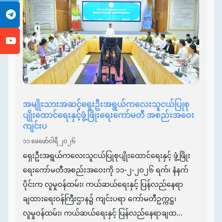
အမျိုးသားအဆင့်ရှေးဦးအရွယ်ကလေးသူငယ်ပြုစု
ပျိုးထောင်ရေးနှင့်ဖွံ့ဖြိုးရေးကော်မတီ အစည်းအဝေး
ကျင်းပ
၁၁ ဖေဖော်ဝါရီ ၂၀၂၆
ရှေးဦးအရွယ်ကလေးသူငယ်ပြုစုပျိုးထောင်ရေးနှင့် ဖွံ့ဖြိုး
ရေးကော်မတီအစည်းအဝေးကို ၁၁-၂-၂၀၂၆ ရက်၊ နံနက်
ပိုင်းက လူမှုဝန်ထမ်း၊ ကယ်ဆယ်ရေးနှင့် ပြန်လည်နေရာ
ချထားရေးဝန်ကြီးဌာန၌ ကျင်းပရာ ကော်မတီဥက္ကဋ္ဌ၊
လူမှုဝန်ထမ်း၊ ကယ်ဆယ်ရေးနှင့် ပြန်လည်နေရာချထ...