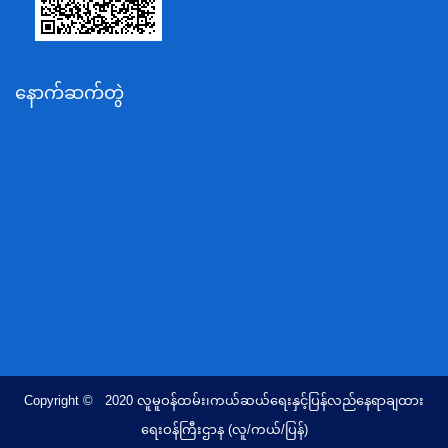
သယံဇာတနှင့်ပတ်ဝန်းကျင်ထိန်းသိမ်းရေးဝန်ကြီးဌာန
လျှပ်စစ်နှင့်စွမ်းအင်ဝန်ကြီးဌာန
နောက်ဆက်တွဲ
အလုပ်သမား၊လူဝင်မှုကြီးကြပ်ရေးနှင့်ပြည်သူ့အင်အား
ဝန်ကြီးဌာန
စီးပွားရေးနှင့်ကူးသန်းရောင်းဝယ်ရေးဝန်ကြီးဌာန
ပညာရေးဝန်ကြီးဌာန
ကျန်းမာရေးနှင့်အားကစားဝန်ကြီးဌာန
ဆောက်လုပ်ရေးဝန်ကြီးဌာန
လူမူဝန်ထမ်း၊ကယ်ဆယ်ရေးနှင့်ပြန်လည်နေရာချထားရေး
ဝန်ကြီးဌာန
ဟိုတယ်နှင့်ခရီးသွားလာရေးဝန်ကြီးဌာန
တိုင်းရင်းသားလူမျိုးရေးရာဝန်ကြီးဌာန
Copyright © 2020 လူမူဝန်ထမ်း၊ကယ်ဆယ်ရေးနှင့်ပြန်လည်နေရာချထား
ပြည်ထောင်စုရာထူးဝန်အဖွဲ့ရုံး
ရေးဝန်ကြီးဌာန (လူ/ကယ်/ပြန်)