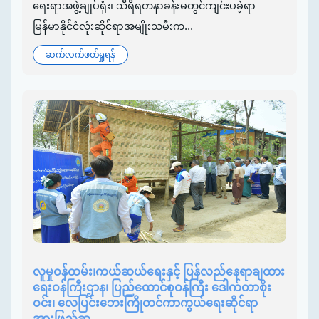
ရေးရာအဖွဲ့ချုပ်ရုံး၊ သီရိရတနာခန်းမတွင်ကျင်းပခဲ့ရာ
မြန်မာနိုင်ငံလုံးဆိုင်ရာအမျိုးသမီးက...
ဆက်လက်ဖတ်ရှုရန်
လူမှုဝန်ထမ်း၊ကယ်ဆယ်ရေးနှင့် ပြန်လည်နေရာချထား
ရေးဝန်ကြီးဌာန၊ ပြည်ထောင်စုဝန်ကြီး ဒေါက်တာစိုး
ဝင်း၊ လေပြင်းဘေးကြိုတင်ကာကွယ်ရေးဆိုင်ရာ
အားဖြည့်ဆ...