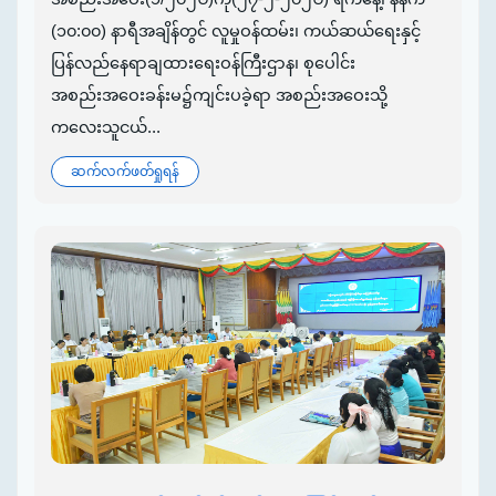
(၁၀:၀၀) နာရီအချိန်တွင် လူမှုဝန်ထမ်း၊ ကယ်ဆယ်ရေးနှင့်
ပြန်လည်နေရာချထားရေးဝန်ကြီးဌာန၊ စုပေါင်း
အစည်းအဝေးခန်းမ၌ကျင်းပခဲ့ရာ အစည်းအဝေးသို့
ကလေးသူငယ်...
ဆက်လက်ဖတ်ရှုရန်