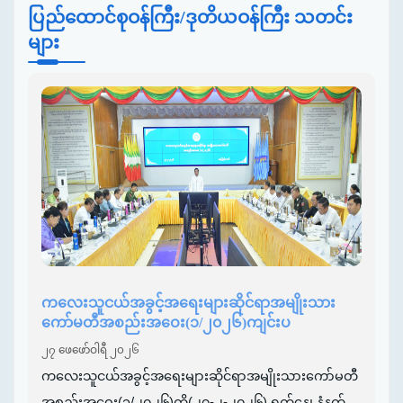
ပြည်ထောင်စုဝန်ကြီး/ဒုတိယဝန်ကြီး သတင်း
များ
ကလေးသူငယ်အခွင့်အရေးများဆိုင်ရာအမျိုးသား
ကော်မတီအစည်းအဝေး(၁/၂၀၂၆)ကျင်းပ
၂၇ ဖေဖော်ဝါရီ ၂၀၂၆
ကလေးသူငယ်အခွင့်အရေးများဆိုင်ရာအမျိုးသားကော်မတီ
အစည်းအဝေး(၁/၂၀၂၆)ကို(၂၇-၂-၂၀၂၆) ရက်နေ့၊ နံနက်