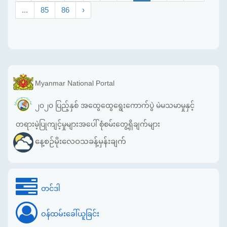
...
85
86
›
Myanmar National Portal
၂၀၂၀ ပြည့်နှစ် အထွေထွေရွေးကောက်ပွဲ မဲမသမာမှုနှင့်
တရားမဲ့ပြုကျင့်မှုများအပေါ် စုံစမ်းတွေ့ရှိချက်များ
နေ့စဉ်မိုးလေဝသခန့်မှန်းချက်
တင်ဒါ
ဝန်ထမ်းခေါ်ယူခြင်း