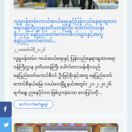
လူမှုဝန်ထမ်း၊ကယ်ဆယ်ရေးနှင့်ပြန်လည်နေရာချထား
ရေးဝန်ကြီးဌာန၊ဒုတိယဝန်ကြီး၊ ဒေါက်တာသန်း
စိုးသည် နေပြည်တော်ကောင်စီဝင်များနှင့်အတူ
နေပြည်တော်ကောင်...
၂၂ ဖေဖော်ဝါရီ ၂၀၂၆
လူမှုဝန်ထမ်း၊ ကယ်ဆယ်ရေးနှင့် ပြန်လည်နေရာချထားရေး
ဝန်ကြီးဌာန ဒုတိယဝန်ကြီး ဒေါက်တာသန်းစိုးသည်
နေပြည်တော်ကောင်စီဝင် ဦးမြင့်စိုးနှင့်အတူ နေပြည်တော်
ကောင်စီနယ်မြေ၊ လယ်ဝေးမြို့နယ်အတွင်း ၂၁-၂-၂၀၂၆
ရက်နေ့၊ ညနေပိုင်းက ဖြစ်ပွားခဲ့သော လေပြင်းတို...
ဆက်လက်ဖတ်ရှုရန်