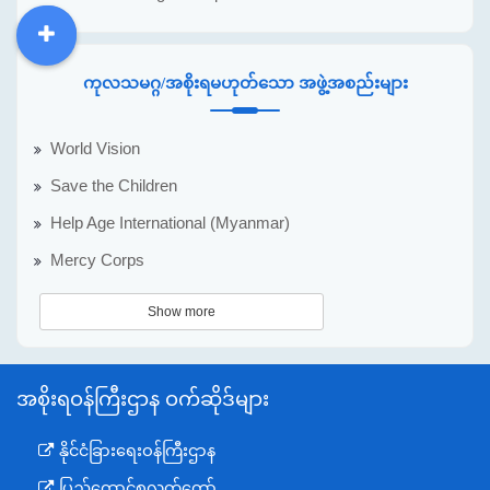
DDM
MOS
DSW
DOR
ကုလသမဂ္ဂ/အစိုးရမဟုတ်သော အဖွဲ့အစည်းများ
World Vision
Save the Children
Help Age International (Myanmar)
Mercy Corps
Show more
အစိုးရဝန်ကြီးဌာန ဝက်ဆိုဒ်များ
နိုင်ငံခြားရေးဝန်ကြီးဌာန
ပြည်ထောင်စုလွှတ်တော်