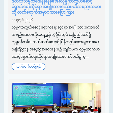
ဒုတိယသမ္မတဒေါ်နန်းနီနီအေးလူမှုကာကွယ်စောင့်
ရှောက်ရေးဆိုင်ရာ အမျိုးသားကော်မတီအစည်းအဝေး
သို့ တက်ရောက်အမှာစကားပြောကြား
၁၀ ဇူလိုင် ၂၀၂၆
လူမှုကာကွယ်စောင့်ရှောက်ရေးဆိုင်ရာအမျိုးသားကော်မတီ
အစည်းအဝေးကိုယနေ့မွန်းလွဲပိုင်းတွင် နေပြည်တော်ရှိ
လူမှုဝန်ထမ်း၊ ကယ်ဆယ်ရေးနှင့် ပြန်လည်နေရာချထားရေး
ဝန်ကြီးဌာန အစည်းအဝေးခန်းမ၌ ကျင်းပရာ လူမှုကာကွယ်
စောင့်ရှောက်ရေးဆိုင်ရာအမျိုးသားကော်မတီဥက္...
ဆက်လက်ဖတ်ရှုရန်