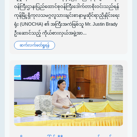
ဝန်ကြီးဌာန၊ပြည်ထောင်စုဝန်ကြီးဒေါက်တာစိုးဝင်းသည်ရန်
ကုန်မြို့ရှိကုလသမဂ္ဂလူသားချင်းစာနာမှုဆိုင်ရာညှိနှိုင်းရေး
ရုံး (UNOCHA) ၏ အကြီးအကဲဖြစ်သူ Mr. Justin Brady
ဦးဆောင်သည့် ကိုယ်စားလှယ်အဖွဲ့အာ...
ဆက်လက်ဖတ်ရှုရန်