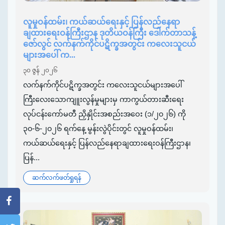
လူမှုဝန်ထမ်း၊ ကယ်ဆယ်ရေးနှင့် ပြန်လည်နေရာ
ချထားရေးဝန်ကြီးဌာန ဒုတိယဝန်ကြီး ဒေါက်တာသန့်
ဇော်လွင် လက်နက်ကိုင်ပဋိက္ခအတွင်း ကလေးသူငယ်
များအပေါ် က...
၃၀ ဇွန် ၂၀၂၆
လက်နက်ကိုင်ပဋိက္ခအတွင်း ကလေးသူငယ်များအပေါ်
ကြီးလေးသောကျူးလွန်မှုများမှ ကာကွယ်တားဆီးရေး
လုပ်ငန်းကော်မတီ ညှိနှိုင်းအစည်းအဝေး (၁/၂၀၂၆) ကို
၃၀-၆-၂၀၂၆ ရက်နေ့ မွန်းလွဲပိုင်းတွင် လူမှုဝန်ထမ်း၊
ကယ်ဆယ်ရေးနှင့် ပြန်လည်နေရာချထားရေးဝန်ကြီးဌာန၊
ပြန်...
ဆက်လက်ဖတ်ရှုရန်