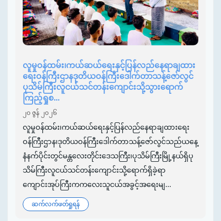
လူမှုဝန်ထမ်း၊ကယ်ဆယ်ရေးနှင့်ပြန်လည်နေရာချထား
ရေးဝန်ကြီးဌာနဒုတိယဝန်ကြီးဒေါက်တာသန့်ဇော်လွင်
ပုသိမ်ကြီးလူငယ်သင်တန်းကျောင်းသို့သွားရောက်
ကြည့်ရှုစ...
၂၀ ဇွန် ၂၀၂၆
လူမှုဝန်ထမ်း၊ကယ်ဆယ်ရေးနှင့်ပြန်လည်နေရာချထားရေး
ဝန်ကြီးဌာန၊ဒုတိယဝန်ကြီးဒေါက်တာသန့်ဇော်လွင်သည်ယနေ့
နံနက်ပိုင်းတွင်မန္တလေးတိုင်းဒေသကြီး၊ပုသိမ်ကြီးမြို့နယ်ရှိပု
သိမ်ကြီးလူငယ်သင်တန်းကျောင်းသို့ရောက်ရှိခဲ့ရာ
ကျောင်းအုပ်ကြီးကကလေးသူငယ်အခွင့်အရေးမျ...
ဆက်လက်ဖတ်ရှုရန်