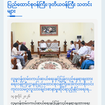
ပြည်ထောင်စုဝန်ကြီး/ဒုတိယဝန်ကြီး သတင်း
များ
လူမှုဝန်ထမ်း၊ကယ်ဆယ်ရေးနှင့်ပြန်လည်နေရာချထား
ရေးဝန်ကြီးဌာန၊ပြည်ထောင်စုဝန်ကြီးဒေါက်တာစိုးဝင်း
ကုလသမဂ္ဂလူသားချင်းစာနာမှုဆိုင်ရာညှိနှိုင်းရေးရ...
၁၄ ဇူလိုင် ၂၀၂၆
လူမှုဝန်ထမ်း၊ကယ်ဆယ်ရေးနှင့်ပြန်လည်နေရာချထားရေး