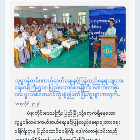
လူမှုဝန်ထမ်း၊ကယ်ဆယ်ရေးနှင့်ပြန်လည်နေရာချထား
ရေးဝန်ကြီးဌာန၊ ပြည်ထောင်စုဝန်ကြီး ဒေါက်တာစိုး
ဝင်း မူးယစ်ဆေးဝါးသုံးစွဲမှုဖြတ်ပြီးသူများအတွက်...
၀၁ ဇူလိုင် ၂၀၂၆
ပဲခူးတိုင်းဒေသကြီး၊ပြည်မြို့သို့ရောက်ရှိနေသော
လူမှုဝန်ထမ်း၊ကယ်ဆယ်ရေးနှင့်ပြန်လည်နေရာချထားရေး
ဝန်ကြီးဌာန ပြည်ထောင်စုဝန်ကြီး ဒေါက်တာစိုးဝင်းသည်