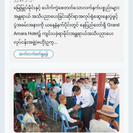
မြေမြှုပ်မိုင်းနှင့် ပေါက်ကွဲစေတတ်သောလက်နက်ပစ္စည်းများ
အန္တရာယ် အသိပညာပေးခြင်းဆိုင်ရာအလုပ်ရုံဆွေးနွေးပွဲဖွင့်
ပွဲအခမ်းအနားကို ယနေ့နံနက်ပိုင်းတွင် နေပြည်တော်ရှိ Grand
Amara Hotel၌ ကျင်းပခဲ့ရာမိုင်းအန္တရာယ်အသိပညာပေး
လုပ်ငန်းအဖွဲ့(ဗဟို)ဥက္...
ဆက်လက်ဖတ်ရှုရန်