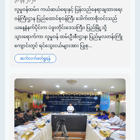
၃၀ ဇွန် ၂၀၂၆
လူမှုဝန်ထမ်း၊ ကယ်ဆယ်ရေးနှင့် ပြန်လည်နေရာချထားရေး
ဝန်ကြီးဌာန ပြည်ထောင်စုဝန်ကြီး ဒေါက်တာစိုးဝင်းသည်
ယနေ့နံနက်ပိုင်းက ပဲခူးတိုင်းဒေသကြီး၊ ပြည်မြို့သို့
သွားရောက်ကာ လူမှုဝန် ထမ်းဦးစီးဌာန၊ ပြည်မူလတန်းကြို
ကျောင်းတွင် ရင်သွေးငယ်များအား ပြုစု...
ဆက်လက်ဖတ်ရှုရန်