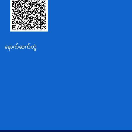
စိုက်ပျိုးရေး၊မွေးမြူရေးနှင့်ဆည်မြောင်းဝန်ကြီးဌာန
ပို့ဆောင်ရေးနှင့်ဆက်သွယ်ရေးဝန်ကြီးဌာန
သယံဇာတနှင့်ပတ်ဝန်းကျင်ထိန်းသိမ်းရေးဝန်ကြီးဌာန
လျှပ်စစ်နှင့်စွမ်းအင်ဝန်ကြီးဌာန
နောက်ဆက်တွဲ
အလုပ်သမား၊လူဝင်မှုကြီးကြပ်ရေးနှင့်ပြည်သူ့အင်အား
ဝန်ကြီးဌာန
စီးပွားရေးနှင့်ကူးသန်းရောင်းဝယ်ရေးဝန်ကြီးဌာန
ပညာရေးဝန်ကြီးဌာန
ကျန်းမာရေးနှင့်အားကစားဝန်ကြီးဌာန
ဆောက်လုပ်ရေးဝန်ကြီးဌာန
လူမူဝန်ထမ်း၊ကယ်ဆယ်ရေးနှင့်ပြန်လည်နေရာချထားရေး
ဝန်ကြီးဌာန
ဟိုတယ်နှင့်ခရီးသွားလာရေးဝန်ကြီးဌာန