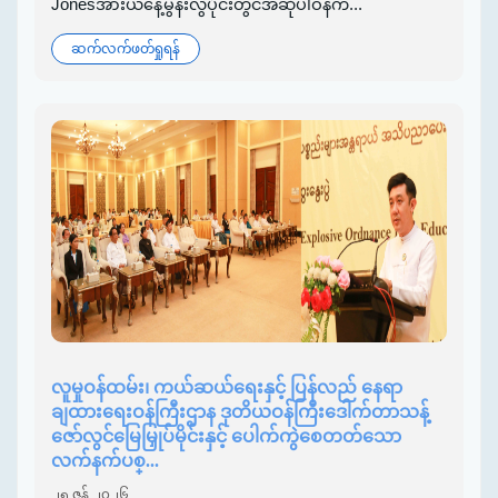
Jonesအားယနေ့မွန်းလွဲပိုင်းတွင်အဆိုပါဝန်က...
ဆက်လက်ဖတ်ရှုရန်
လူမှုဝန်ထမ်း၊ ကယ်ဆယ်ရေးနှင့် ပြန်လည် နေရာ
ချထားရေးဝန်ကြီးဌာန ဒုတိယဝန်ကြီးဒေါက်တာသန့်
ဇော်လွင်မြေမြှုပ်မိုင်းနှင့် ပေါက်ကွဲစေတတ်သော
လက်နက်ပစ္...
၂၅ ဇွန် ၂၀၂၆