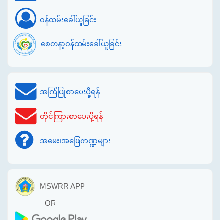
ဝန်ထမ်းခေါ်ယူခြင်း
စေတနာ့ဝန်ထမ်းခေါ်ယူခြင်း
အကြံပြုစာပေးပို့ရန်
တိုင်ကြားစာပေးပို့ရန်
အမေး၊အဖြေကဏ္ဍများ
MSWRR APP
OR