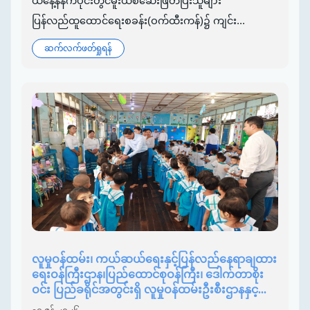
ယနေ့နံနက်ပိုင်းတွင်မူးယစ်ဆေးဖြတ်ပြီးသူများ
ပြန်လည်ထူထောင်ရေးစခန်း(ဝက်ထီးကန်)၌ ကျင်း...
ဆက်လက်ဖတ်ရှုရန်
လူမှုဝန်ထမ်း၊ ကယ်ဆယ်ရေးနှင့်ပြန်လည်နေရာချထား
ရေးဝန်ကြီးဌာန၊ပြည်ထောင်စုဝန်ကြီး၊ ဒေါက်တာစိုး
ဝင်း ပြည်ခရိုင်အတွင်းရှိ လူမှုဝန်ထမ်းဦးစီးဌာနနှင့...