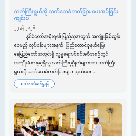
သက်ကြီးရွယ်အို သက်သေခံကတ်ပြား ပေးအပ်ခြင်း
ကျင်းပ
၂၂ ဇွန် ၂၀၂၆
နိုင်ငံတော်အစိုးရ၏ ပြည်သူအတွက် အကျိုးဖြစ်ထွန်း
စေမည့် လုပ်ငန်းများအနက် ပြည်ထောင်စုနယ်မြေ၊
နေပြည်တော်အတွင်းရှိ လူမှုရေးပင်စင်အစီအစဉ်တွင်
အကျိုးခံစားခွင့်ရှိသူ သက်ကြီးပုဂ္ဂိုလ်များအား သက်ကြီး
ရွယ်အို သက်သေခံကတ်ပြားများ ထုတ်ပေး...
ဆက်လက်ဖတ်ရှုရန်