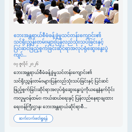
ဘေးအန္တရာယ်စီမံခန့်ခွဲမှုသင်တန်းကျောင်း၏
သင်ရိုးညွှန်းတမ်းများပြန်လည်သုံးသပ်ခြင်းနှင့်
ပြင်ဆင်ဖြည့်စွက်ခြင်းဆိုင်ရာအလုပ်ရုံဆွေးနွေးပွဲ
ကျင်...
၀၇ ဇူလိုင် ၂၀၂၆
ဘေးအန္တရာယ်စီမံခန့်ခွဲမှုသင်တန်းကျောင်း၏
သင်ရိုးညွှန်းတမ်းများပြန်လည်သုံးသပ်ခြင်းနှင့် ပြင်ဆင်
ဖြည့်စွက်ခြင်းဆိုင်ရာအလုပ်ရုံဆွေးနွေးပွဲကိုယနေ့နံနက်ပိုင်း
ကလူမှုဝန်ထမ်း၊ ကယ်ဆယ်ရေးနှင့် ပြန်လည်နေရာချထား
ရေးဝန်ကြီးဌာန၊ ဘေးအန္တရာယ်ဆိုင်ရာစီ...
ဆက်လက်ဖတ်ရှုရန်