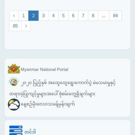
‹
1
2
3
4
5
6
7
8
...
84
85
›
Myanmar National Portal
၂၀၂၀ ပြည့်နှစ် အထွေထွေရွေးကောက်ပွဲ မဲမသမာမှုနှင့်
တရားမဲ့ပြုကျင့်မှုများအပေါ် စုံစမ်းတွေ့ရှိချက်များ
နေ့စဉ်မိုးလေဝသခန့်မှန်းချက်
တင်ဒါ