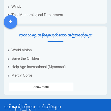
Windy
Thai Meteorological Department
DDM
MOS
DSW
DOR
ကုလသမဂ္ဂ/အစိုးရမဟုတ်သော အဖွဲ့အစည်းများ
World Vision
Save the Children
Help Age International (Myanmar)
Mercy Corps
Show more
အစိုးရဝန်ကြီးဌာန ဝက်ဆိုဒ်များ