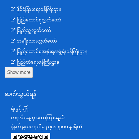
နိုင်ငံခြားရေးဝန်ကြီးဌာန
ပြည်ထောင်စုလွှတ်တော်
ပြည်သူ့လွှတ်တော်
အမျိုးသားလွှတ်တော်
ပြည်ထောင်စုအစိုးရအဖွဲ့ရုံးဝန်ကြီးဌာန
ပြည်ထဲရေးဝန်ကြီးဌာန
Show more
ကာကွယ်ရေးဝန်ကြီးဌာန
နယ်စပ်ရေးရာဝန်ကြီးဌာန
ဆက်သွယ်ရန်
စီမံကိန်း၊ဘဏ္ဍာရေးနှင့်စက်မှုဝန်ကြီးဌာန
ရင်းနှီးမြှုပ်နှံမှုနှင့် နိုင်ငံခြားစီးပွားဆက်သွယ်ရေးဝန်ကြီးဌာန
ရုံးဖွင့်ချိန်
အပြည်ပြည်ဆိုင်ရာပူးပေါင်းဆောင်ရွက်ရေးဝန်ကြီးဌာန
တနင်္လာနေ့ မှ သောကြာနေ့ထိ
ပြန်ကြားရေးဝန်ကြီးဌာန
နံနက် ၉းဝ၀ နာရီမှ ညနေ ၅းဝ၀ နာရီထိ
သာသနာရေးနှင့် ယဉ်ကျေးမှုဝန်ကြီးဌာန