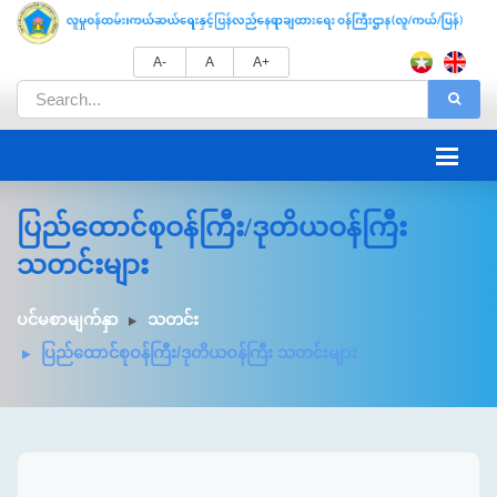
A-
A
A+
ပြည်ထောင်စုဝန်ကြီး/ဒုတိယဝန်ကြီး
သတင်းများ
ပင်မစာမျက်နှာ
သတင်း
ပြည်ထောင်စုဝန်ကြီး/ဒုတိယဝန်ကြီး သတင်းများ