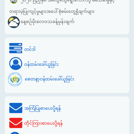
၂၀၂၀ ပြည့်နှစ် အထွေထွေရွေးကောက်ပွဲ မဲမသမာမှုနှင့်
တရားမဲ့ပြုကျင့်မှုများအပေါ် စုံစမ်းတွေ့ရှိချက်များ
နေ့စဉ်မိုးလေဝသခန့်မှန်းချက်
တင်ဒါ
ဝန်ထမ်းခေါ်ယူခြင်း
စေတနာ့ဝန်ထမ်းခေါ်ယူခြင်း
အကြံပြုစာပေးပို့ရန်
တိုင်ကြားစာပေးပို့ရန်