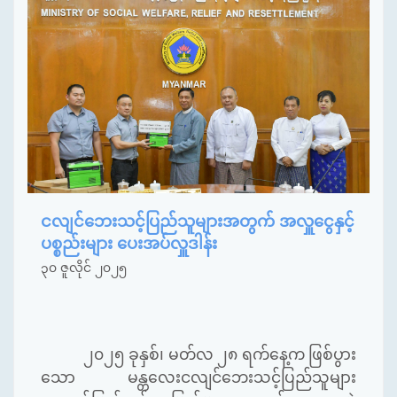
ငလျင်ဘေးသင့်ပြည်သူများအတွက် အလှူငွေနှင့်
ပစ္စည်းများ ပေးအပ်လှူဒါန်း
၃၀ ဇူလိုင် ၂၀၂၅
၂၀၂၅ ခုနှစ်၊ မတ်လ ၂၈ ရက်နေ့က ဖြစ်ပွား
သော မန္တလေးငလျင်ဘေးသင့်ပြည်သူများ