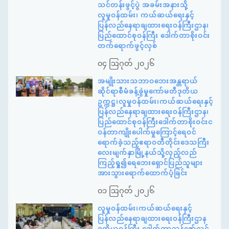
သင်တန်းဖွင့်ပွဲ အခမ်းအနားသို့
လူမှုဝန်ထမ်း၊ ကယ်ဆယ်ရေးနှင့်
ပြန်လည်နေရာချထားရေးဝန်ကြီးဌာန၊
ပြည်ထောင်စုဝန်ကြီး ဒေါက်တာစိုးဝင်း
တက်ရောက်ဖွင့်လှစ်
၀၄ ဩဂုတ် ၂၀၂၆
အမျိုးသားသဘာဝဘေးအန္တရာယ်
ဆိုင်ရာစီမံခန့်ခွဲမှုကော်မတီဒုတိယ
ဥက္ကဋ္ဌ၊လူမှုဝန်ထမ်း၊ကယ်ဆယ်ရေးနှင့်
ပြန်လည်နေရာချထားရေးဝန်ကြီးဌာန၊
ပြည်ထောင်စုဝန်ကြီးဒေါက်တာစိုးဝင်းင
ဝန်တာကျိုးပေါက်မှုကြောင့်ရေဝင်
ရောက်ခဲ့သည့်ဧရာဝတီတိုင်းဒေသကြီး
လေးမျက်နှာမြို့နယ်သို့လှည့်လည်
ကြည့်ရှု၍ရေဘေးရှောင်ပြည်သူများ
အားသွားရောက်ထောက်ပံ့ခြင်း
၀၁ ဩဂုတ် ၂၀၂၆
လူမှုဝန်ထမ်း၊ကယ်ဆယ်ရေးနှင့်
ပြန်လည်နေရာချထားရေးဝန်ကြီးဌာန
ဒုတိယဝန်ကြီး ဒေါက်တာသန့်ဇော်လွင်