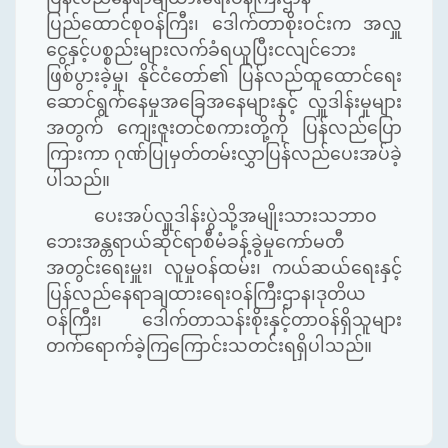
ပြည်ထောင်စုဝန်ကြီး၊ ဒေါက်တာစိုးဝင်းက အလှူ
ငွေနှင့်ပစ္စည်းများလက်ခံရယူပြီးငလျင်ဘေး
ဖြစ်ပွားခဲ့မှု၊ နိုင်ငံတော်၏ ပြန်လည်ထူထောင်ရေး
ဆောင်ရွက်နေမှုအခြေအနေများနှင့် လှူဒါန်းမှုများ
အတွက် ကျေးဇူးတင်စကားတို့ကို ပြန်လည်ပြော
ကြားကာ ဂုဏ်ပြုမှတ်တမ်းလွှာပြန်လည်ပေးအပ်ခဲ့
ပါသည်။
ပေးအပ်လှူဒါန်းပွဲသို့အမျိုးသားသဘာဝ
ဘေးအန္တရာယ်ဆိုင်ရာစီမံခန့်ခွဲမှုကော်မတီ
အတွင်းရေးမှူး၊ လူမှုဝန်ထမ်း၊ ကယ်ဆယ်ရေးနှင့်
ပြန်လည်နေရာချထားရေးဝန်ကြီးဌာန၊ဒုတိယ
ဝန်ကြီး၊ ဒေါက်တာသန်းစိုးနှင့်တာဝန်ရှိသူများ
တက်ရောက်ခဲ့ကြကြောင်းသတင်းရရှိပါသည်။