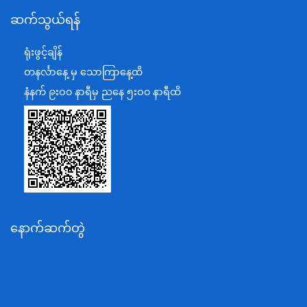
ဆက်သွယ်ရန်
စီမံကိန်း၊ဘဏ္ဍာရေးနှင့်စက်မှုဝန်ကြီးဌာန
ရင်းနှီးမြှုပ်နှံမှုနှင့် နိုင်ငံခြားစီးပွားဆက်သွယ်ရေးဝန်ကြီးဌာန
ရုံးဖွင့်ချိန်
အပြည်ပြည်ဆိုင်ရာပူးပေါင်းဆောင်ရွက်ရေးဝန်ကြီးဌာန
တနင်္လာနေ့ မှ သောကြာနေ့ထိ
ပြန်ကြားရေးဝန်ကြီးဌာန
နံနက် ၉းဝ၀ နာရီမှ ညနေ ၅းဝ၀ နာရီထိ
သာသနာရေးနှင့် ယဉ်ကျေးမှုဝန်ကြီးဌာန
စိုက်ပျိုးရေး၊မွေးမြူရေးနှင့်ဆည်မြောင်းဝန်ကြီးဌာန
ပို့ဆောင်ရေးနှင့်ဆက်သွယ်ရေးဝန်ကြီးဌာန
သယံဇာတနှင့်ပတ်ဝန်းကျင်ထိန်းသိမ်းရေးဝန်ကြီးဌာန
လျှပ်စစ်နှင့်စွမ်းအင်ဝန်ကြီးဌာန
နောက်ဆက်တွဲ
အလုပ်သမား၊လူဝင်မှုကြီးကြပ်ရေးနှင့်ပြည်သူ့အင်အား
ဝန်ကြီးဌာန
စီးပွားရေးနှင့်ကူးသန်းရောင်းဝယ်ရေးဝန်ကြီးဌာန
ပညာရေးဝန်ကြီးဌာန