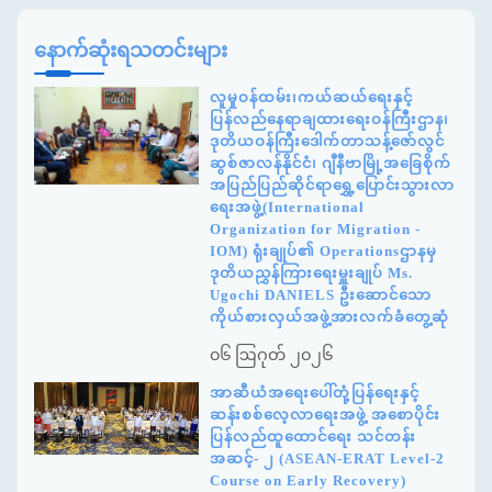
နောက်ဆုံးရသတင်းများ
လူမှုဝန်ထမ်း၊ကယ်ဆယ်ရေးနှင့်
ပြန်လည်နေရာချထားရေးဝန်ကြီးဌာန၊
ဒုတိယဝန်ကြီးဒေါက်တာသန့်ဇော်လွင်
ဆွစ်ဇာလန်နိုင်ငံ၊ ဂျီနီဗာမြို့အခြေစိုက်
အပြည်ပြည်ဆိုင်ရာရွှေ့ပြောင်းသွားလာ
ရေးအဖွဲ့(International
Organization for Migration -
IOM) ရုံးချုပ်၏ Operationsဌာနမှ
ဒုတိယညွှန်ကြားရေးမှူးချုပ် Ms.
Ugochi DANIELS ဦးဆောင်သော
ကိုယ်စားလှယ်အဖွဲ့အားလက်ခံတွေ့ဆုံ
၀၆ ဩဂုတ် ၂၀၂၆
အာဆီယံအရေးပေါ်တုံ့ပြန်ရေးနှင့်
ဆန်းစစ်လေ့လာရေးအဖွဲ့ အစောပိုင်း
ပြန်လည်ထူထောင်ရေး သင်တန်း
အဆင့်- ၂ (ASEAN-ERAT Level-2
Course on Early Recovery)