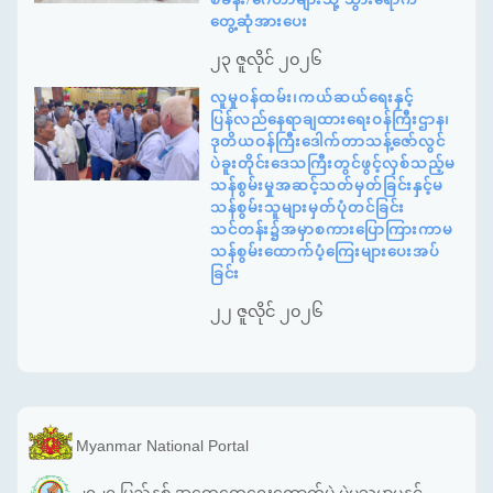
တွေ့ဆုံအားပေး
၂၃ ဇူလိုင် ၂၀၂၆
လူမှုဝန်ထမ်း၊ကယ်ဆယ်ရေးနှင့်
ပြန်လည်နေရာချထားရေးဝန်ကြီးဌာန၊
ဒုတိယဝန်ကြီးဒေါက်တာသန့်ဇော်လွင်
ပဲခူးတိုင်းဒေသကြီးတွင်ဖွင့်လှစ်သည့်မ
သန်စွမ်းမှုအဆင့်သတ်မှတ်ခြင်းနှင့်မ
သန်စွမ်းသူများမှတ်ပုံတင်ခြင်း
သင်တန်း၌အမှာစကားပြောကြားကာမ
သန်စွမ်းထောက်ပံ့ကြေးများပေးအပ်
ခြင်း
၂၂ ဇူလိုင် ၂၀၂၆
Myanmar National Portal