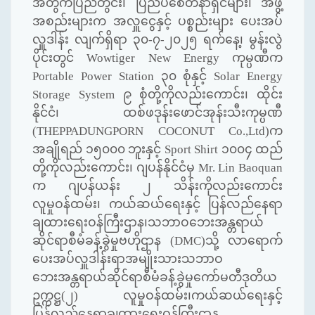
အတွက်ပြည်တွင်း၊ ပြည်ပစေတနာရှင်များ၊ အဖွဲ့
အစည်းများက အလှူငွေနှင့် ပစ္စည်းများ ပေးအပ်
လှူဒါန်း လျက်ရှိရာ ၃၀-၇-၂၀၂၅ ရက်နေ့၊ မွန်းလွဲ
ပိုင်းတွင်
Wowtiger New Energy
ကုမ္ပဏီက
Portable Power Station
၃၀ စုံနှင့်
Solar Energy
Storage System
၉ စုံတို့ကိုလည်းကောင်း၊ ထိုင်း
နိုင်ငံ၊ ထစ်ဖဒုန်းဖောင်အုန်းသီးကုမ္ပဏီ
(
THEPPADUNGPORN COCONUT Co.,Ltd)
က
အချိုရည် ၁၅၀၀၀ ဘူးနှင့်
Sport Shirt
၁၀၀၄ ထည်
တို့ကိုလည်းကောင်း၊ ဂျပန်နိုင်ငံမှ
Mr. Lin Baoquan
က ဂျပန်ယန်း ၂ သိန်းကိုလည်းကောင်း
လူမှုဝန်ထမ်း၊ ကယ်ဆယ်ရေးနှင့် ပြန်လည်နေရာ
ချထားရေးဝန်ကြီးဌာန၊သဘာဝဘေးအန္တရာယ်
ဆိုင်ရာစီမံခန့်ခွဲမှုဗဟိုဌာန (
DMC)
သို့ လာရောက်
ပေးအပ်လှူဒါန်းရာအမျိုးသားသဘာဝ
ဘေးအန္တရာယ်ဆိုင်ရာစီမံခန့်ခွဲမှုကော်မတီဒုတိယ
ဥက္ကဋ္ဌ(၂) လူမှုဝန်ထမ်း၊ကယ်ဆယ်ရေးနှင့်
ပြန်လည်နေရာချထားရေးဝန်ကြီးဌာန