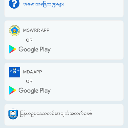
အမေး၊အဖြေကဏ္ဍများ
MSWRR APP
OR
MDA APP
OR
မြန်မာဥပဒေသတင်းအချက်အလက်စနစ်