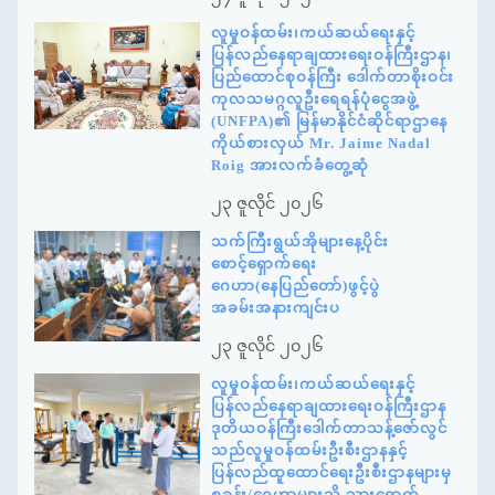
လူမှုဝန်ထမ်း၊ကယ်ဆယ်ရေးနှင့်
ပြန်လည်နေရာချထားရေးဝန်ကြီးဌာန၊
ပြည်ထောင်စုဝန်ကြီး ဒေါက်တာစိုးဝင်း
ကုလသမဂ္ဂလူဦးရေရန်ပုံငွေအဖွဲ့
(UNFPA)၏ မြန်မာနိုင်ငံဆိုင်ရာဌာနေ
ကိုယ်စားလှယ် Mr. Jaime Nadal
Roig အားလက်ခံတွေ့ဆုံ
၂၃ ဇူလိုင် ၂၀၂၆
သက်ကြီးရွယ်အိုများနေ့ပိုင်း
စောင့်ရှောက်ရေး
ဂေဟာ(နေပြည်တော်)ဖွင့်ပွဲ
အခမ်းအနားကျင်းပ
၂၃ ဇူလိုင် ၂၀၂၆
လူမှုဝန်ထမ်း၊ကယ်ဆယ်ရေးနှင့်
ပြန်လည်နေရာချထားရေးဝန်ကြီးဌာန
ဒုတိယဝန်ကြီးဒေါက်တာသန့်ဇော်လွင်
သည်လူမှုဝန်ထမ်းဦးစီးဌာနနှင့်
ပြန်လည်ထူထောင်ရေးဦးစီးဌာနများမှ
စခန်း/ဂေဟာများသို့ သွားရောက်