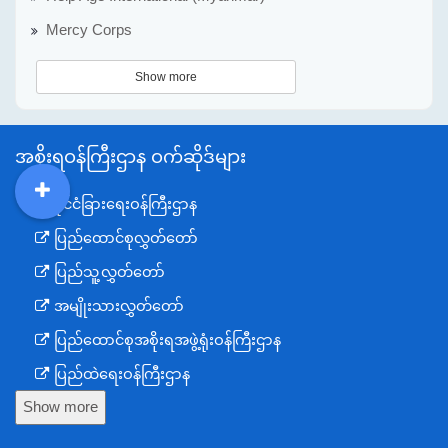
Mercy Corps
Show more
အစိုးရဝန်ကြီးဌာန ဝက်ဆိုဒ်များ
နိုင်ငံခြားရေးဝန်ကြီးဌာန
DDM
MOS
DSW
DOR
ပြည်ထောင်စုလွှတ်တော်
ပြည်သူ့လွှတ်တော်
အမျိုးသားလွှတ်တော်
ပြည်ထောင်စုအစိုးရအဖွဲ့ရုံးဝန်ကြီးဌာန
ပြည်ထဲရေးဝန်ကြီးဌာန
Show more
ကာကွယ်ရေးဝန်ကြီးဌာန
နယ်စပ်ရေးရာဝန်ကြီးဌာန