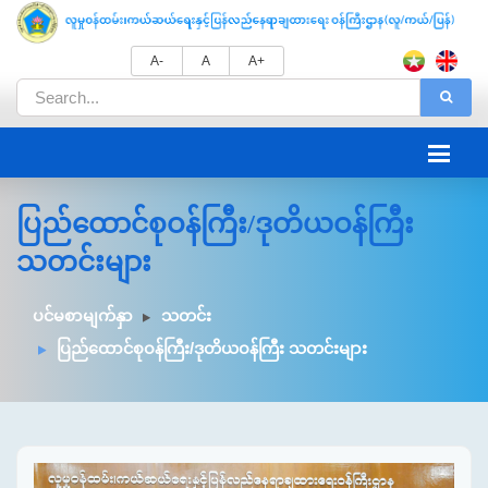
A-
A
A+
ပြည်ထောင်စုဝန်ကြီး/ဒုတိယဝန်ကြီး
သတင်းများ
ပင်မစာမျက်နှာ
သတင်း
ပြည်ထောင်စုဝန်ကြီး/ဒုတိယဝန်ကြီး သတင်းများ