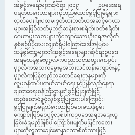
အခွင့်အရေးများဆိုင်ရာ၂၀၁၉ ဥပဒေအရ
ပရဟိတဂေဟာများကိုတည်ထောင်ခွင့်ပြုမိန့်များ
ထုတ်ပေးပြီးပထမ၊ဒုတိယ၊တတိယအဆင့်ဂေဟာ
များအဖြစ်သတ်မှတ်၍ဆန်၊စားစရိတ်၊ဝတ်စရိတ်၊
ဂေဟာမှူးလစာများကိုကျောင်းသားဦးရေအလိုက်
နှစ်စဉ်ပံ့ပိုးပေးလျှက်ရှိပါကြောင်း၊ဒါ့အပြင်မ
သန်စွမ်းသူများ၏အခွင့်အရေးများဆိုင်ရာဥပဒေ
အရမသန်စွမ်းပုဂ္ဂလိကပညာသင်အထူးကျောင်း၊
ပုဂ္ဂလိကအသက်မွေးမှုအထူးသင်တန်းကျောင်းနှင့်
ပုဂ္ဂလိကပြန်လည်ထူထောင်ရေးဌာနများကို
လူမှုဝန်ထမ်း၊ကယ်ဆယ်ရေးနှင့်ပြန်လည်နေရာ
ချထားရေးဝန်ကြီးဌာန၏ခွင့်ပြုချက်ဖြင့်
တည်ထောင်ဖွင့်လှစ်ခွင့်ပြုထားပါကြောင်း၊
ခွင့်ပြုချက်မရှိဘဲဂေဟာဖြစ်စေ၊မသန်စွမ်း
ကျောင်းဖြစ်စေဖွင့်လှစ်ပါကဥပဒေအရအရေးယူ
ခြင်းခံရမည်ဖြစ်ပါကြောင်း၊မျက်မမြင်ကလေး
များကိုလူသားချင်းစာနာသောစိတ်ထားဖြင့်