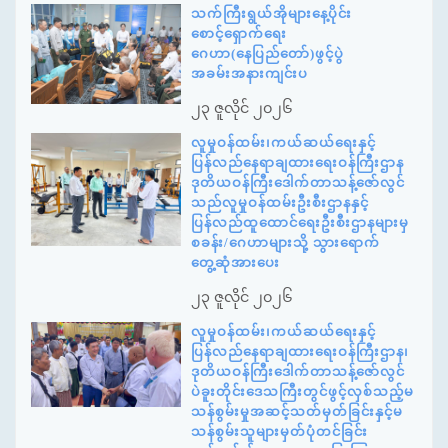
သက်ကြီးရွယ်အိုများနေ့ပိုင်း
စောင့်ရှောက်ရေး
ဂေဟာ(နေပြည်တော်)ဖွင့်ပွဲ
အခမ်းအနားကျင်းပ
၂၃ ဇူလိုင် ၂၀၂၆
လူမှုဝန်ထမ်း၊ကယ်ဆယ်ရေးနှင့်
ပြန်လည်နေရာချထားရေးဝန်ကြီးဌာန
ဒုတိယဝန်ကြီးဒေါက်တာသန့်ဇော်လွင်
သည်လူမှုဝန်ထမ်းဦးစီးဌာနနှင့်
ပြန်လည်ထူထောင်ရေးဦးစီးဌာနများမှ
စခန်း/ဂေဟာများသို့ သွားရောက်
တွေ့ဆုံအားပေး
၂၃ ဇူလိုင် ၂၀၂၆
လူမှုဝန်ထမ်း၊ကယ်ဆယ်ရေးနှင့်
ပြန်လည်နေရာချထားရေးဝန်ကြီးဌာန၊
ဒုတိယဝန်ကြီးဒေါက်တာသန့်ဇော်လွင်
ပဲခူးတိုင်းဒေသကြီးတွင်ဖွင့်လှစ်သည့်မ
သန်စွမ်းမှုအဆင့်သတ်မှတ်ခြင်းနှင့်မ
သန်စွမ်းသူများမှတ်ပုံတင်ခြင်း