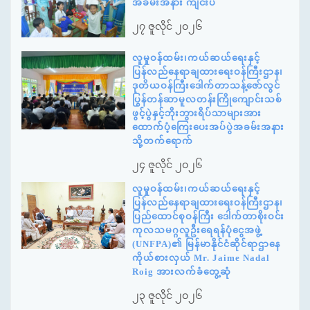
အခမ်းအနား ကျင်းပ
၂၇ ဇူလိုင် ၂၀၂၆
လူမှုဝန်ထမ်း၊ကယ်ဆယ်ရေးနှင့်
ပြန်လည်နေရာချထားရေးဝန်ကြီးဌာန၊
ဒုတိယဝန်ကြီးဒေါက်တာသန့်ဇော်လွင်
ပြွန်တန်ဆာမူလတန်းကြိုကျောင်းသစ်
ဖွင့်ပွဲနှင့်ဘိုးဘွားရိပ်သာများအား
ထောက်ပံ့ကြေးပေးအပ်ပွဲအခမ်းအနား
သို့တက်ရောက်
၂၄ ဇူလိုင် ၂၀၂၆
လူမှုဝန်ထမ်း၊ကယ်ဆယ်ရေးနှင့်
ပြန်လည်နေရာချထားရေးဝန်ကြီးဌာန၊
ပြည်ထောင်စုဝန်ကြီး ဒေါက်တာစိုးဝင်း
ကုလသမဂ္ဂလူဦးရေရန်ပုံငွေအဖွဲ့
(UNFPA)၏ မြန်မာနိုင်ငံဆိုင်ရာဌာနေ
ကိုယ်စားလှယ် Mr. Jaime Nadal
Roig အားလက်ခံတွေ့ဆုံ
၂၃ ဇူလိုင် ၂၀၂၆