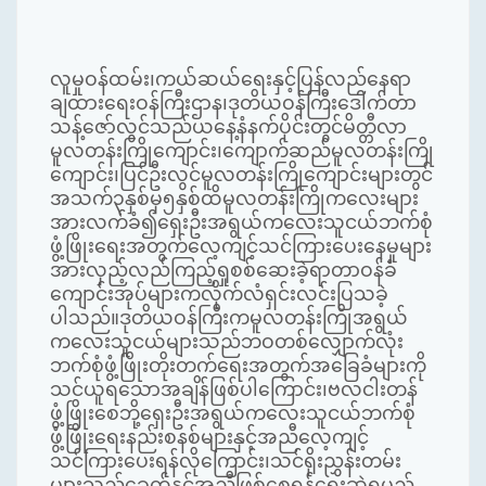
လူမှုဝန်ထမ်း၊ကယ်ဆယ်ရေးနှင့်ပြန်လည်နေရာ
ချထားရေးဝန်ကြီးဌာန၊ဒုတိယဝန်ကြီးဒေါက်တာ
သန့်ဇော်လွင်သည်ယနေ့နံနက်ပိုင်းတွင်မိတ္တီလာ
မူလတန်းကြိုကျောင်း၊ကျောက်ဆည်မူလတန်းကြို
ကျောင်း၊ပြင်ဦးလွင်မူလတန်းကြိုကျောင်းများတွင်
အသက်၃နှစ်မှ၅နှစ်ထိမူလတန်းကြိုကလေးများ
အားလက်ခံ၍ရှေးဦးအရွယ်ကလေးသူငယ်ဘက်စုံ
ဖွံ့ဖြိုးရေးအတွက်လေ့ကျင့်သင်ကြားပေးနေမှုများ
အားလှည့်လည်ကြည့်ရှုစစ်ဆေးခဲ့ရာတာဝန်ခံ
ကျောင်းအုပ်များကလိုက်လံရှင်းလင်းပြသခဲ့
ပါသည်။ဒုတိယဝန်ကြီးကမူလတန်းကြိုအရွယ်
ကလေးသူငယ်များသည်ဘဝတစ်လျှောက်လုံး
ဘက်စုံဖွံ့ဖြိုးတိုးတက်ရေးအတွက်အခြေခံများကို
သင်ယူရသောအချိန်ဖြစ်ပါကြောင်း၊ဗလငါးတန်
ဖွံ့ဖြိုးစေဘို့ရှေးဦးအရွယ်ကလေးသူငယ်ဘက်စုံ
ဖွံ့ဖြိုးရေးနည်းစနစ်များနှင့်အညီလေ့ကျင့်
သင်ကြားပေးရန်လိုကြောင်း၊သင်ရိုးညွှန်းတမ်း
များသည်ခေတ်နှင့်အညီဖြစ်စေရန်ရေးဆွဲရမည်