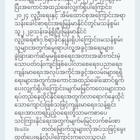
ပြီးအကောင်အထည်ဖေါ်လျှက်ရှိပါကြောင်း၊
၂၀၂၄ လူဦးရေးနှင့် အိမ်ထောင်စုအကြောင်းအရာ
သန်းခေါင်စာရင်းအရမြန်မာနိုင်ငံတွင်မသန်စွမ်း
သူ၂.၂၉သန်းခန့်ရှိပြီးမြန်မာနိုင်ငံ
လူဦးရေ၏၇.၆ရာခိုင်နှုန်းရှိပါကြောင်း၊မသန်စွမ်း
သူများအတွက်မွေးရာပါလူ့အခွင့်အရေးများ၊
ခွဲခြားဆက်ဆံမှုမရှိစေရေး၊အတားအဆီးကင်းမဲ့
သောပတ်ဝန်းကျင်ဖြစ်ပေါ်လာစေရေး၊ပညာရေး၊
ကျန်းမာရေး၊အလုပ်အကိုင်အခွင့်အလမ်းများရရှိ
ရေးများအတွက်အကောင်အထည်ဖေါ်ဆောင်ရွက်
ပေးလျှက်ရှိပါကြောင်း၊မျက်မမြင်ကလေးများဘဝ
ရပ်တည်နေထိုင်နိုင်ရေးအတွက်လာရောက်နေထိုင်
သောကျောင်းဖြစ်သဖြင့်ကျန်းမာရေး၊သန့်ရှင်း
ရေး၊အာဟာရပြည့်ဝရေးတို့သာမကစာပေ
သင်ကြားနိုင်ရေးအတွက်မျက်မမြင်လက်စမ်းစာ
Braille
တတ်မြောက်သူများလိုအပ်သဖြင့်မွေး
ထုတ်ပေးရန်လိုပါကြောင်းကလေးသူငယ်