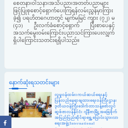
စေတနာ၊ဝါသနာ၊အသိပညာ၊အတတ်ပညာများ
ဖြင့်ပြုစုစောင့်ရှောက်ပေးကြရန်လမ်းညွှန်မှာကြား
ခဲ့၍ ပရဟိတဂေဟာတွင် မျက်မမြင် ကျား (၇၂) မ
(၄၁) ဦးလက်ခံစောင့်ရှောက် ပြီးစာပေနှင့်
အသက်မွေးဝမ်းကြောင်းပညာသင်ကြားပေးလျှက်
ရှိပါကြောင်းသတင်းရရှိပါသည်။
နောက်ဆုံးရသတင်းများ
လူမှုဝန်ထမ်း၊ကယ်ဆယ်ရေးနှင့်
ပြန်လည်နေရာချထားရေးဝန်ကြီးဌာန၊
ဒုတိယဝန်ကြီးဒေါက်တာသန့်ဇော်လွင်
ဆွစ်ဇာလန်နိုင်ငံ၊ ဂျီနီဗာမြို့အခြေစိုက်
အပြည်ပြည်ဆိုင်ရာရွှေ့ပြောင်းသွားလာ
ရေးအဖွဲ့(International