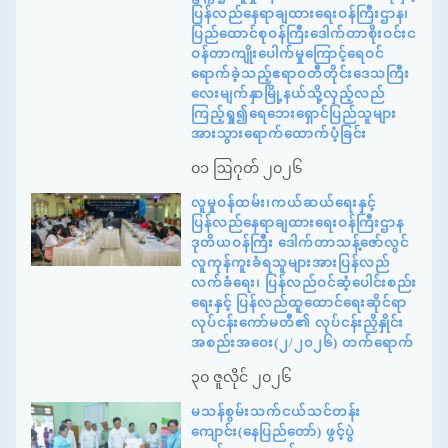
ပြန်လည်နေရာချထားရေးဝန်ကြီးဌာန၊
ပြည်ထောင်စုဝန်ကြီးဒေါက်တာစိုးဝင်းင
ဝန်တာကျိုးပေါက်မှုကြောင့်ရေဝင်
ရောက်ခဲ့သည့်ဧရာဝတီတိုင်းဒေသကြီး
လေးမျက်နှာမြို့နယ်သို့လှည့်လည်
ကြည့်ရှု၍ရေဘေးရှောင်ပြည်သူများ
အားသွားရောက်ထောက်ပံ့ခြင်း
၀၁ ဩဂုတ် ၂၀၂၆
လူမှုဝန်ထမ်း၊ကယ်ဆယ်ရေးနှင့်
ပြန်လည်နေရာချထားရေးဝန်ကြီးဌာန
ဒုတိယဝန်ကြီး ဒေါက်တာသန့်ဇော်လွင်
လူကုန်ကူးခံရသူများအားပြန်လည်
လက်ခံရေး၊ ပြန်လည်ဝင်ဆံ့ပေါင်းစည်း
ရေးနှင့် ပြန်လည်ထူထောင်ရေးဆိုင်ရာ
လုပ်ငန်းကော်မတီ၏ လုပ်ငန်းညှိနှိုင်း
အစည်းအဝေး(၂/၂၀၂၆) တက်ရောက်
၃၀ ဇူလိုင် ၂၀၂၆
မသန်စွမ်းသက်ငယ်သင်တန်း
ကျောင်း(နေပြည်တော်) ဖွင့်ပွဲ