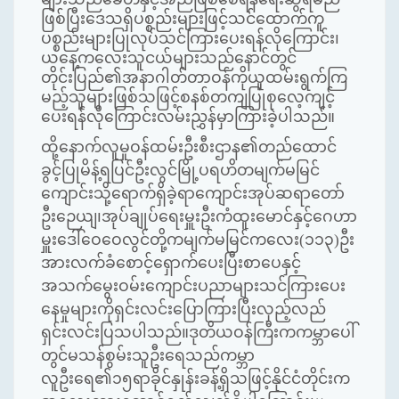
ဖြစ်ပြီးဒေသရှိပစ္စည်းများဖြင့်သင်ထောက်ကူ
ပစ္စည်းများပြုလုပ်သင်ကြားပေးရန်လိုကြောင်း၊
ယနေ့ကလေးသူငယ်များသည်နောင်တွင်
တိုင်းပြည်၏အနာဂါတ်တာဝန်ကိုယူထမ်းရွက်ကြ
မည့်သူများဖြစ်သဖြင့်စနစ်တကျပြုစုလေ့ကျင့်
ပေးရန်လိုကြောင်းလမ်းညွှန်မှာကြားခဲ့ပါသည်။
ထို့နောက်လူမှုဝန်ထမ်းဦးစီးဌာန၏တည်ထောင်
ခွင့်ပြုမိန့်ရပြင်ဦးလွင်မြို့ပရဟိတမျက်မမြင်
ကျောင်းသို့ရောက်ရှိခဲ့ရာကျောင်းအုပ်ဆရာတော်
ဦးဉေယျ၊အုပ်ချုပ်ရေးမှူးဦးကံထူးမောင်နှင့်ဂေဟာ
မှူးဒေါ်ဝေဝေလွင်တို့ကမျက်မမြင်ကလေး(၁၁၃)ဦး
အားလက်ခံစောင့်ရှောက်ပေးပြီးစာပေနှင့်
အသက်မွေးဝမ်းကျောင်းပညာများသင်ကြားပေး
နေမှုများကိုရှင်းလင်းပြောကြားပြီးလှည့်လည်
ရှင်းလင်းပြသပါသည်။ဒုတိယဝန်ကြီးကကမ္ဘာပေါ်
တွင်မသန်စွမ်းသူဦးရေသည်ကမ္ဘာ
လူဦးရေ၏၁၅ရာခိုင်နှုန်းခန့်ရှိသဖြင့်နိုင်ငံတိုင်းက