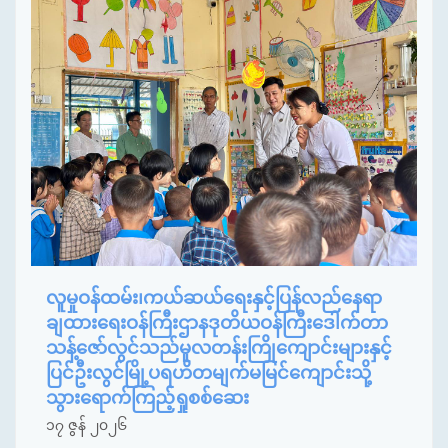
လူမှုဝန်ထမ်း၊ကယ်ဆယ်ရေးနှင့်ပြန်လည်နေရာ
ချထားရေးဝန်ကြီးဌာနဒုတိယဝန်ကြီးဒေါက်တာ
သန့်ဇော်လွင်သည်မူလတန်းကြိုကျောင်းများနှင့်
ပြင်ဦးလွင်မြို့ပရဟိတမျက်မမြင်ကျောင်းသို့
သွားရောက်ကြည့်ရှုစစ်ဆေး
၁၇ ဇွန် ၂၀၂၆