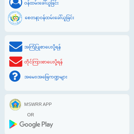
ဝန်ထမ်းခေါ်ယူခြင်း
စေတနာ့ဝန်ထမ်းခေါ်ယူခြင်း
အကြံပြုစာပေးပို့ရန်
တိုင်ကြားစာပေးပို့ရန်
အမေး၊အဖြေကဏ္ဍများ
MSWRR APP
OR