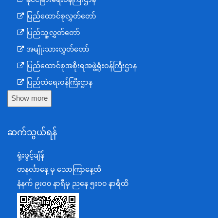
ပြည်ထောင်စုလွှတ်တော်
ပြည်သူ့လွှတ်တော်
အမျိုးသားလွှတ်တော်
ပြည်ထောင်စုအစိုးရအဖွဲ့ရုံးဝန်ကြီးဌာန
ပြည်ထဲရေးဝန်ကြီးဌာန
Show more
ကာကွယ်ရေးဝန်ကြီးဌာန
နယ်စပ်ရေးရာဝန်ကြီးဌာန
ဆက်သွယ်ရန်
စီမံကိန်း၊ဘဏ္ဍာရေးနှင့်စက်မှုဝန်ကြီးဌာန
ရင်းနှီးမြှုပ်နှံမှုနှင့် နိုင်ငံခြားစီးပွားဆက်သွယ်ရေးဝန်ကြီးဌာန
ရုံးဖွင့်ချိန်
အပြည်ပြည်ဆိုင်ရာပူးပေါင်းဆောင်ရွက်ရေးဝန်ကြီးဌာန
တနင်္လာနေ့ မှ သောကြာနေ့ထိ
ပြန်ကြားရေးဝန်ကြီးဌာန
နံနက် ၉းဝ၀ နာရီမှ ညနေ ၅းဝ၀ နာရီထိ
သာသနာရေးနှင့် ယဉ်ကျေးမှုဝန်ကြီးဌာန
စိုက်ပျိုးရေး၊မွေးမြူရေးနှင့်ဆည်မြောင်းဝန်ကြီးဌာန