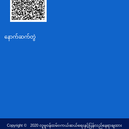
ပို့ဆောင်ရေးနှင့်ဆက်သွယ်ရေးဝန်ကြီးဌာန
သယံဇာတနှင့်ပတ်ဝန်းကျင်ထိန်းသိမ်းရေးဝန်ကြီးဌာန
လျှပ်စစ်နှင့်စွမ်းအင်ဝန်ကြီးဌာန
နောက်ဆက်တွဲ
အလုပ်သမား၊လူဝင်မှုကြီးကြပ်ရေးနှင့်ပြည်သူ့အင်အား
ဝန်ကြီးဌာန
စီးပွားရေးနှင့်ကူးသန်းရောင်းဝယ်ရေးဝန်ကြီးဌာန
ပညာရေးဝန်ကြီးဌာန
ကျန်းမာရေးနှင့်အားကစားဝန်ကြီးဌာန
ဆောက်လုပ်ရေးဝန်ကြီးဌာန
လူမူဝန်ထမ်း၊ကယ်ဆယ်ရေးနှင့်ပြန်လည်နေရာချထားရေး
ဝန်ကြီးဌာန
ဟိုတယ်နှင့်ခရီးသွားလာရေးဝန်ကြီးဌာန
တိုင်းရင်းသားလူမျိုးရေးရာဝန်ကြီးဌာန
Copyright © 2020 လူမူဝန်ထမ်း၊ကယ်ဆယ်ရေးနှင့်ပြန်လည်နေရာချထား