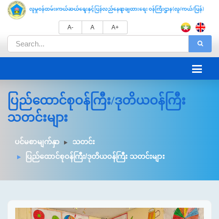
A-
A
A+
ပြည်ထောင်စုဝန်ကြီး/ဒုတိယဝန်ကြီး
သတင်းများ
ပင်မစာမျက်နှာ
သတင်း
ပြည်ထောင်စုဝန်ကြီး/ဒုတိယဝန်ကြီး သတင်းများ