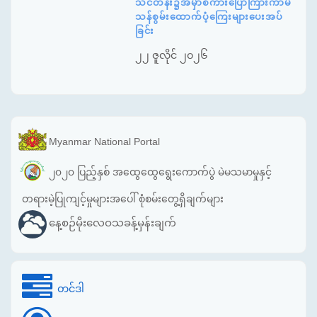
သင်တန်း၌အမှာစကားပြောကြားကာမ
သန်စွမ်းထောက်ပံ့ကြေးများပေးအပ်
ခြင်း
၂၂ ဇူလိုင် ၂၀၂၆
Myanmar National Portal
၂၀၂၀ ပြည့်နှစ် အထွေထွေရွေးကောက်ပွဲ မဲမသမာမှုနှင့်
တရားမဲ့ပြုကျင့်မှုများအပေါ် စုံစမ်းတွေ့ရှိချက်များ
နေ့စဉ်မိုးလေဝသခန့်မှန်းချက်
တင်ဒါ