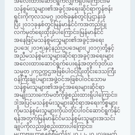
အလေးထားဆောင်ရွက်လျှက်ရှိပါကြောင်း၊မ
သန်စွမ်းသူများ၏အခွင့်အရေးဆိုင်ရာကွန်ဗန်း
ရှင်းကိုကုလသမဂ္ဂ၂၀၀၆ခုနှစ်တွင်ပြဌာန်းခဲ့
ပြီး၂၀၁၁ခုနှစ်တွင်မြန်မာနိုင်ငံကအတည်ပြု
လက်မှတ်ရေးထိုးခဲ့ပါကြောင်း၊မြန်မာနိုင်ငံ
အနေဖြင့်မသန်စွမ်းသူများ၏အခွင့်အရေး
ဥပဒေ(၂၀၁၅)နှင့်နည်းဥပဒေများ(၂၀၁၇)တို့နှင့်
အညီမသန်စွမ်းသူများဆိုင်ရာအခွင့်အရေးများ
အလေးထားဆောင်ရွက်ပေးရန်အတွက်ဒုတိယ
သမ္မတ၂ကဥက္ကဌအဖြစ်ပါဝင်ပြီးတိုင်းဒေသကြီး
ဝန်ကြီးချုပ်များအဖွဲ့ဝင်အဖြစ်ပါဝင်သောမ
သန်စွမ်းသူများ၏အခွင့်အရေးများဆိုင်ရာ
အမျိုးသားကော်မတီကိုဖွဲ့စည်းထားရှိပါကြောင်း၊
ဒါ့အပြင်မသန်စွမ်းသူများဆိုင်ရာအရေးကိစ္စများ
ကိုမသန်စွမ်းသူများကိုယ်တိုင်ပါဝင်ဆောင်ရွက်နိုင်
ရန်အတွက်မြန်မာနိုင်ငံမသန်စွမ်းသူများအသင်း
ချုပ်ကိုလည်းဖွဲ့စည်းထားပါကြောင်း၊
မဟာဗျူဟာ၅နှစ်စီမံကိန်း(၂၀၂၂-၂၀၂၇)ချမှတ်