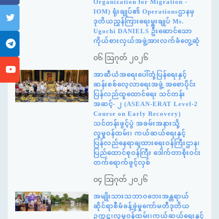
Organization for Migration -
IOM) ရုံးချုပ်၏ Operationsဌာနမှ
ဒုတိယညွှန်ကြားရေးမှူးချုပ် Ms.
Ugochi DANIELS ဦးဆောင်သော
ကိုယ်စားလှယ်အဖွဲ့အားလက်ခံတွေ့ဆုံ
၀၆ ဩဂုတ် ၂၀၂၆
အာဆီယံအရေးပေါ်တုံ့ပြန်ရေးနှင့်
ဆန်းစစ်လေ့လာရေးအဖွဲ့ အစောပိုင်း
ပြန်လည်ထူထောင်ရေး သင်တန်း
အဆင့်- ၂ (ASEAN-ERAT Level-2
Course on Early Recovery)
သင်တန်းဖွင့်ပွဲ အခမ်းအနားသို့
လူမှုဝန်ထမ်း၊ ကယ်ဆယ်ရေးနှင့်
ပြန်လည်နေရာချထားရေးဝန်ကြီးဌာန၊
ပြည်ထောင်စုဝန်ကြီး ဒေါက်တာစိုးဝင်း
တက်ရောက်ဖွင့်လှစ်
၀၄ ဩဂုတ် ၂၀၂၆
အမျိုးသားသဘာဝဘေးအန္တရာယ်
ဆိုင်ရာစီမံခန့်ခွဲမှုကော်မတီဒုတိယ
ဥက္ကဋ္ဌ၊လူမှုဝန်ထမ်း၊ကယ်ဆယ်ရေးနှင့်