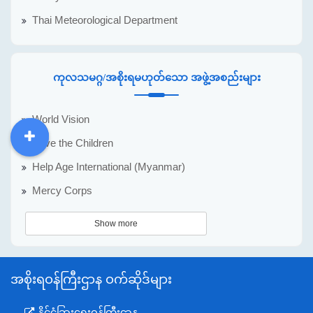
Thai Meteorological Department
ကုလသမဂ္ဂ/အစိုးရမဟုတ်သော အဖွဲ့အစည်းများ
World Vision
Save the Children
DDM
MOS
DSW
DOR
Help Age International (Myanmar)
Mercy Corps
Show more
အစိုးရဝန်ကြီးဌာန ဝက်ဆိုဒ်များ
နိုင်ငံခြားရေးဝန်ကြီးဌာန