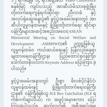
၁၂ ရက်နေ့မှ ၁၄ ရက်နေ့အထိ
Video Conference
စနစ်ဖြင့် ကျင်းပသည့် အာဆီယံမိသားစုဖွံ့ဖြိုး
တိုးတက်ရေးကွန်ရက်ဆိုင်ရာ ညီလာခံ နှင့်
အလုပ်ရုံဆွေးနွေးပွဲ၏ ဖွင့်ပွဲအခမ်းအနားတွင် အာ
ဆီယံလူမှုဝန်ထမ်းနှင့် ဖွံ့ဖြိုးတိုးတက်ရေး ဆိုင်ရာ
ဝန်ကြီးများအဆင့်အစည်းအဝေး(
ASEAN
Ministerial Meeting on Social Welfare and
Development -AMMSWD)
၏ ဥက္ကဋ္ဌဖြစ်သူ
လူမှုဝန်ထမ်း၊ ကယ်ဆယ်ရေးနှင့် ပြန်လည်နေရာ
ချထားရေးဝန်ကြီးဌာန၊ ပြည်ထောင်စုဝန်ကြီး၊
ဒေါက်တာစိုးဝင်းက
Keynote Address
ပြောကြား ခဲ့
ပါသည်။
ဖွင့်ပွဲအခမ်းအနားတွင် ဦးစွာ ဖိလစ်ပိုင်နိုင်ငံ၊
လူမှုဝန်ထမ်းနှင့် ဖွံ့ဖြိုးတိုးတက်ရေးဝန်ကြီး
ဌာန၏ ဝန်ကြီးဖြစ်သူ
H.E Rex Gatchalian (H.E
ရ
က်စ်ဂက်ချာလီယံ) က အဖွင့်အမှာစကား ပြော
ကြားခဲ့ပါသည်။ ဆက်လက်၍ အစီအစဉ်အရ