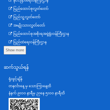
နိုင်ငံခြားရေးဝန်ကြီးဌာန
ပြည်ထောင်စုလွှတ်တော်
ပြည်သူ့လွှတ်တော်
အမျိုးသားလွှတ်တော်
ပြည်ထောင်စုအစိုးရအဖွဲ့ရုံးဝန်ကြီးဌာန
ပြည်ထဲရေးဝန်ကြီးဌာန
Show more
ကာကွယ်ရေးဝန်ကြီးဌာန
နယ်စပ်ရေးရာဝန်ကြီးဌာန
ဆက်သွယ်ရန်
စီမံကိန်း၊ဘဏ္ဍာရေးနှင့်စက်မှုဝန်ကြီးဌာန
ရင်းနှီးမြှုပ်နှံမှုနှင့် နိုင်ငံခြားစီးပွားဆက်သွယ်ရေးဝန်ကြီးဌာန
ရုံးဖွင့်ချိန်
အပြည်ပြည်ဆိုင်ရာပူးပေါင်းဆောင်ရွက်ရေးဝန်ကြီးဌာန
တနင်္လာနေ့ မှ သောကြာနေ့ထိ
ပြန်ကြားရေးဝန်ကြီးဌာန
နံနက် ၉းဝ၀ နာရီမှ ညနေ ၅းဝ၀ နာရီထိ
သာသနာရေးနှင့် ယဉ်ကျေးမှုဝန်ကြီးဌာန
စိုက်ပျိုးရေး၊မွေးမြူရေးနှင့်ဆည်မြောင်းဝန်ကြီးဌာန