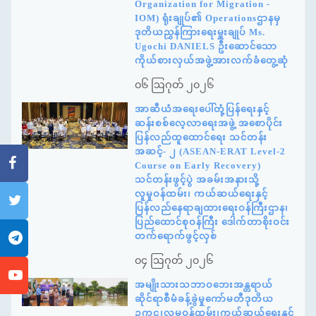
Organization for Migration -
IOM) ရုံးချုပ်၏ Operationsဌာနမှ
ဒုတိယညွှန်ကြားရေးမှူးချုပ် Ms.
Ugochi DANIELS ဦးဆောင်သော
ကိုယ်စားလှယ်အဖွဲ့အားလက်ခံတွေ့ဆုံ
၀၆ ဩဂုတ် ၂၀၂၆
အာဆီယံအရေးပေါ်တုံ့ပြန်ရေးနှင့်
ဆန်းစစ်လေ့လာရေးအဖွဲ့ အစောပိုင်း
ပြန်လည်ထူထောင်ရေး သင်တန်း
အဆင့်- ၂ (ASEAN-ERAT Level-2
Course on Early Recovery)
သင်တန်းဖွင့်ပွဲ အခမ်းအနားသို့
လူမှုဝန်ထမ်း၊ ကယ်ဆယ်ရေးနှင့်
ပြန်လည်နေရာချထားရေးဝန်ကြီးဌာန၊
ပြည်ထောင်စုဝန်ကြီး ဒေါက်တာစိုးဝင်း
တက်ရောက်ဖွင့်လှစ်
၀၄ ဩဂုတ် ၂၀၂၆
အမျိုးသားသဘာဝဘေးအန္တရာယ်
ဆိုင်ရာစီမံခန့်ခွဲမှုကော်မတီဒုတိယ
ဥက္ကဋ္ဌ၊လူမှုဝန်ထမ်း၊ကယ်ဆယ်ရေးနှင့်