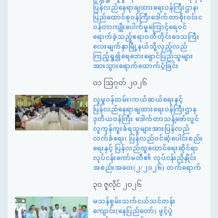
ပြန်လည်နေရာချထားရေးဝန်ကြီးဌာန၊
ပြည်ထောင်စုဝန်ကြီးဒေါက်တာစိုးဝင်းင
ဝန်တာကျိုးပေါက်မှုကြောင့်ရေဝင်
ရောက်ခဲ့သည့်ဧရာဝတီတိုင်းဒေသကြီး
လေးမျက်နှာမြို့နယ်သို့လှည့်လည်
ကြည့်ရှု၍ရေဘေးရှောင်ပြည်သူများ
အားသွားရောက်ထောက်ပံ့ခြင်း
၀၁ ဩဂုတ် ၂၀၂၆
လူမှုဝန်ထမ်း၊ကယ်ဆယ်ရေးနှင့်
ပြန်လည်နေရာချထားရေးဝန်ကြီးဌာန
ဒုတိယဝန်ကြီး ဒေါက်တာသန့်ဇော်လွင်
လူကုန်ကူးခံရသူများအားပြန်လည်
လက်ခံရေး၊ ပြန်လည်ဝင်ဆံ့ပေါင်းစည်း
ရေးနှင့် ပြန်လည်ထူထောင်ရေးဆိုင်ရာ
လုပ်ငန်းကော်မတီ၏ လုပ်ငန်းညှိနှိုင်း
အစည်းအဝေး(၂/၂၀၂၆) တက်ရောက်
၃၀ ဇူလိုင် ၂၀၂၆
မသန်စွမ်းသက်ငယ်သင်တန်း
ကျောင်း(နေပြည်တော်) ဖွင့်ပွဲ