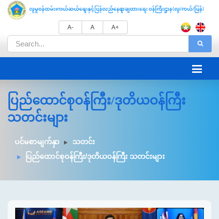
A-
A
A+
ပြည်ထောင်စုဝန်ကြီး/ဒုတိယဝန်ကြီး
သတင်းများ
ပင်မစာမျက်နှာ
သတင်း
ပြည်ထောင်စုဝန်ကြီး/ဒုတိယဝန်ကြီး သတင်းများ