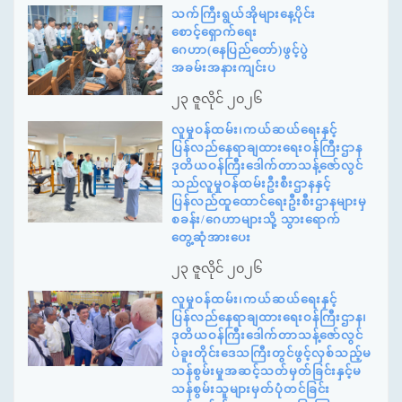
သက်ကြီးရွယ်အိုများနေ့ပိုင်း
စောင့်ရှောက်ရေး
ဂေဟာ(နေပြည်တော်)ဖွင့်ပွဲ
အခမ်းအနားကျင်းပ
၂၃ ဇူလိုင် ၂၀၂၆
လူမှုဝန်ထမ်း၊ကယ်ဆယ်ရေးနှင့်
ပြန်လည်နေရာချထားရေးဝန်ကြီးဌာန
ဒုတိယဝန်ကြီးဒေါက်တာသန့်ဇော်လွင်
သည်လူမှုဝန်ထမ်းဦးစီးဌာနနှင့်
ပြန်လည်ထူထောင်ရေးဦးစီးဌာနများမှ
စခန်း/ဂေဟာများသို့ သွားရောက်
တွေ့ဆုံအားပေး
၂၃ ဇူလိုင် ၂၀၂၆
လူမှုဝန်ထမ်း၊ကယ်ဆယ်ရေးနှင့်
ပြန်လည်နေရာချထားရေးဝန်ကြီးဌာန၊
ဒုတိယဝန်ကြီးဒေါက်တာသန့်ဇော်လွင်
ပဲခူးတိုင်းဒေသကြီးတွင်ဖွင့်လှစ်သည့်မ
သန်စွမ်းမှုအဆင့်သတ်မှတ်ခြင်းနှင့်မ
သန်စွမ်းသူများမှတ်ပုံတင်ခြင်း