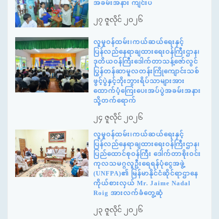
အခမ်းအနား ကျင်းပ
၂၇ ဇူလိုင် ၂၀၂၆
လူမှုဝန်ထမ်း၊ကယ်ဆယ်ရေးနှင့်
ပြန်လည်နေရာချထားရေးဝန်ကြီးဌာန၊
ဒုတိယဝန်ကြီးဒေါက်တာသန့်ဇော်လွင်
ပြွန်တန်ဆာမူလတန်းကြိုကျောင်းသစ်
ဖွင့်ပွဲနှင့်ဘိုးဘွားရိပ်သာများအား
ထောက်ပံ့ကြေးပေးအပ်ပွဲအခမ်းအနား
သို့တက်ရောက်
၂၄ ဇူလိုင် ၂၀၂၆
လူမှုဝန်ထမ်း၊ကယ်ဆယ်ရေးနှင့်
ပြန်လည်နေရာချထားရေးဝန်ကြီးဌာန၊
ပြည်ထောင်စုဝန်ကြီး ဒေါက်တာစိုးဝင်း
ကုလသမဂ္ဂလူဦးရေရန်ပုံငွေအဖွဲ့
(UNFPA)၏ မြန်မာနိုင်ငံဆိုင်ရာဌာနေ
ကိုယ်စားလှယ် Mr. Jaime Nadal
Roig အားလက်ခံတွေ့ဆုံ
၂၃ ဇူလိုင် ၂၀၂၆