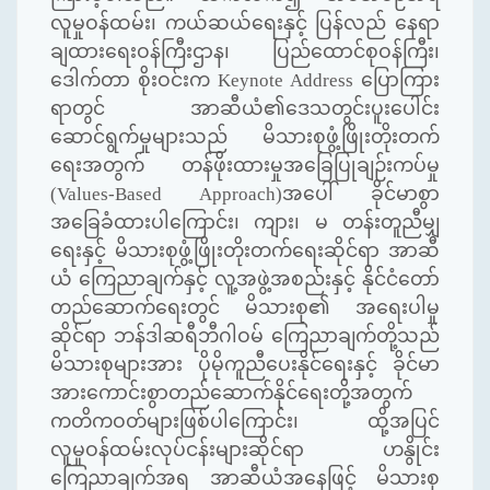
လူမှုဝန်ထမ်း၊ ကယ်ဆယ်ရေးနှင့် ပြန်လည် နေရာ
ချထားရေးဝန်ကြီးဌာန၊ ပြည်ထောင်စုဝန်ကြီး၊
ဒေါက်တာ စိုးဝင်းက
Keynote Address
ပြောကြား
ရာတွင် အာဆီယံ၏ဒေသတွင်းပူးပေါင်း
ဆောင်ရွက်မှုများသည် မိသားစုဖွံ့ဖြိုးတိုးတက်
ရေးအတွက် တန်ဖိုးထားမှုအခြေပြုချဉ်းကပ်မှု
(
Values-Based Approach)
အပေါ် ခိုင်မာစွာ
အခြေခံထားပါကြောင်း၊ ကျား၊ မ တန်းတူညီမျှ
ရေးနှင့် မိသားစုဖွံ့ဖြိုးတိုးတက်ရေးဆိုင်ရာ အာဆီ
ယံ ကြေညာချက်နှင့် လူ့အဖွဲ့အစည်းနှင့် နိုင်ငံတော်
တည်ဆောက်ရေးတွင် မိသားစု၏ အရေးပါမှု
ဆိုင်ရာ ဘန်ဒါဆရီဘီဂါဝမ် ကြေညာချက်တို့သည်
မိသားစုများအား ပိုမိုကူညီပေးနိုင်ရေးနှင့် ခိုင်မာ
အားကောင်းစွာတည်ဆောက်နိုင်ရေးတို့အတွက်
ကတိကဝတ်များဖြစ်ပါကြောင်း၊ ထို့အပြင်
လူမှုဝန်ထမ်းလုပ်ငန်းများဆိုင်ရာ ဟနွိုင်း
ကြေညာချက်အရ အာဆီယံအနေဖြင့် မိသားစု