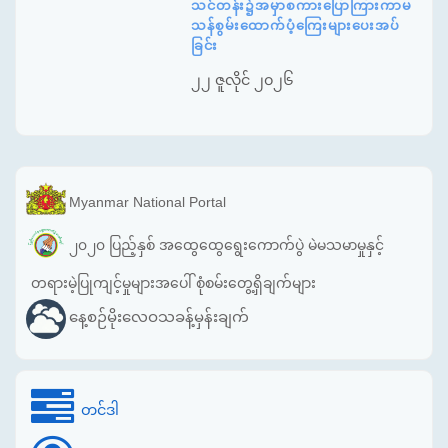
သင်တန်း၌အမှာစကားပြောကြားကာမ
သန်စွမ်းထောက်ပံ့ကြေးများပေးအပ်
ခြင်း
၂၂ ဇူလိုင် ၂၀၂၆
Myanmar National Portal
၂၀၂၀ ပြည့်နှစ် အထွေထွေရွေးကောက်ပွဲ မဲမသမာမှုနှင့်
တရားမဲ့ပြုကျင့်မှုများအပေါ် စုံစမ်းတွေ့ရှိချက်များ
နေ့စဉ်မိုးလေဝသခန့်မှန်းချက်
တင်ဒါ