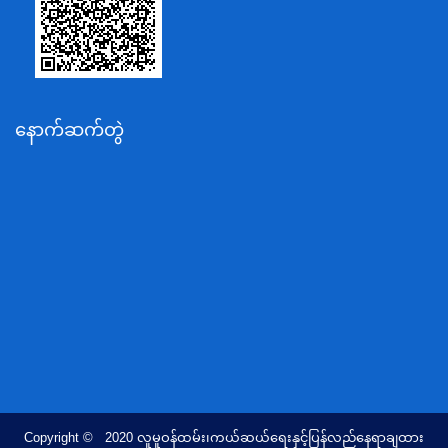
ပို့ဆောင်ရေးနှင့်ဆက်သွယ်ရေးဝန်ကြီးဌာန
သယံဇာတနှင့်ပတ်ဝန်းကျင်ထိန်းသိမ်းရေးဝန်ကြီးဌာန
လျှပ်စစ်နှင့်စွမ်းအင်ဝန်ကြီးဌာန
နောက်ဆက်တွဲ
အလုပ်သမား၊လူဝင်မှုကြီးကြပ်ရေးနှင့်ပြည်သူ့အင်အား
ဝန်ကြီးဌာန
စီးပွားရေးနှင့်ကူးသန်းရောင်းဝယ်ရေးဝန်ကြီးဌာန
ပညာရေးဝန်ကြီးဌာန
ကျန်းမာရေးနှင့်အားကစားဝန်ကြီးဌာန
ဆောက်လုပ်ရေးဝန်ကြီးဌာန
လူမူဝန်ထမ်း၊ကယ်ဆယ်ရေးနှင့်ပြန်လည်နေရာချထားရေး
ဝန်ကြီးဌာန
ဟိုတယ်နှင့်ခရီးသွားလာရေးဝန်ကြီးဌာန
တိုင်းရင်းသားလူမျိုးရေးရာဝန်ကြီးဌာန
Copyright © 2020 လူမူဝန်ထမ်း၊ကယ်ဆယ်ရေးနှင့်ပြန်လည်နေရာချထား