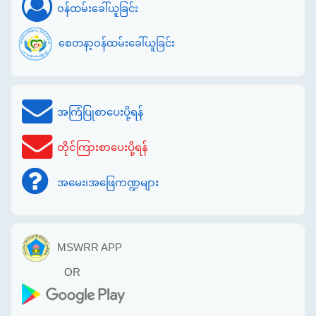
ဝန်ထမ်းခေါ်ယူခြင်း
စေတနာ့ဝန်ထမ်းခေါ်ယူခြင်း
အကြံပြုစာပေးပို့ရန်
တိုင်ကြားစာပေးပို့ရန်
အမေး၊အဖြေကဏ္ဍများ
MSWRR APP
OR