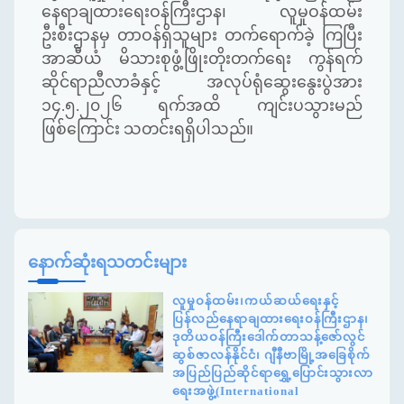
နေရာချထားရေးဝန်ကြီးဌာန၊ လူမှုဝန်ထမ်း
ဦးစီးဌာနမှ တာဝန်ရှိသူများ တက်ရောက်ခဲ့ ကြပြီး
အာဆီယံ မိသားစုဖွံ့ဖြိုးတိုးတက်ရေး ကွန်ရက်
ဆိုင်ရာညီလာခံနှင့် အလုပ်ရုံဆွေးနွေးပွဲအား
၁၄.၅.၂၀၂၆ ရက်အထိ ကျင်းပသွားမည်
ဖြစ်ကြောင်း သတင်းရရှိပါသည်။
နောက်ဆုံးရသတင်းများ
လူမှုဝန်ထမ်း၊ကယ်ဆယ်ရေးနှင့်
ပြန်လည်နေရာချထားရေးဝန်ကြီးဌာန၊
ဒုတိယဝန်ကြီးဒေါက်တာသန့်ဇော်လွင်
ဆွစ်ဇာလန်နိုင်ငံ၊ ဂျီနီဗာမြို့အခြေစိုက်
အပြည်ပြည်ဆိုင်ရာရွှေ့ပြောင်းသွားလာ
ရေးအဖွဲ့(International