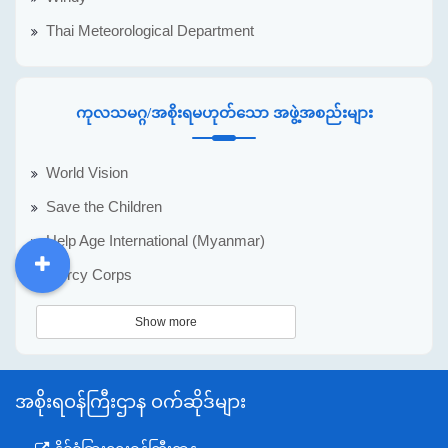
Thai Meteorological Department
ကုလသမဂ္ဂ/အစိုးရမဟုတ်သော အဖွဲ့အစည်းများ
World Vision
Save the Children
Help Age International (Myanmar)
Mercy Corps
DDM
MOS
DSW
DOR
Show more
အစိုးရဝန်ကြီးဌာန ဝက်ဆိုဒ်များ