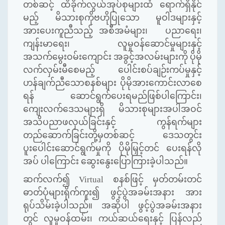
တစ်ဆင့် ထိခိုက်လွယ်အုပ်စုများထံ ရောက်ရှိနိုင်
မည့် မိသားစုကိုဗဟိုပြုသော မူဝါဒများနှင့်
အားပေးကူညီသည့် အစီအမံများ၊ ပညာရေး၊
ကျန်းမာရေး၊ လူမှုဝန်ဆောင်မှုများနှင့်
အသက်မွေးဝမ်းကျောင်း အခွင့်အလမ်းများကို ပိုမို
လက်လှမ်းမီစေမည့် ပေါင်းစပ်ချဉ်းကပ်မှုနှင့်
ဟန်ချက်ညီသောစနစ်များ ပိုမိုအားကောင်းလာစေ
ရန် ဆောင်ရွက်ပေးရမည်ဖြစ်ပါကြောင်း၊
ကျေးလက်ဒေသများရှိ မိသားစုများအပါအဝင်
အသိပညာဖလှယ်ခြင်းနှင့် ကွန်ရက်များ
တည်ဆောက်ခြင်းတို့မှတစ်ဆင့် ဒေသတွင်း
ပူးပေါင်းဆောင်ရွက်မှုကို ပိုမိုမြှင့်တင် ပေးရန်လို
အပ် ပါကြောင်း ဆွေးနွေးပြောကြားခဲ့ပါသည်။
ဆက်လက်၍
Virtual
စနစ်ဖြင့် မှတ်တမ်းတင်
ဓာတ်ပုံများရိုက်ကူး၍ ဖွင့်ပွဲအခမ်းအနား အား
ရုပ်သိမ်းခဲ့ပါသည်။ အဆိုပါ ဖွင့်ပွဲအခမ်းအနား
တွင် လူမှုဝန်ထမ်း၊ ကယ်ဆယ်ရေးနှင့် ပြန်လည်