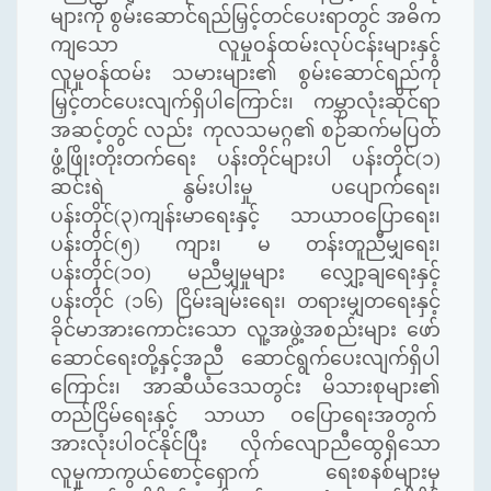
များကို စွမ်းဆောင်ရည်မြှင့်တင်ပေးရာတွင် အဓိက
ကျသော လူမှုဝန်ထမ်းလုပ်ငန်းများနှင့်
လူမှုဝန်ထမ်း သမားများ၏ စွမ်းဆောင်ရည်ကို
မြှင့်တင်ပေးလျက်ရှိပါကြောင်း၊ ကမ္ဘာလုံးဆိုင်ရာ
အဆင့်တွင် လည်း ကုလသမဂ္ဂ၏ စဉ်ဆက်မပြတ်
ဖွံ့ဖြိုးတိုးတက်ရေး ပန်းတိုင်များပါ ပန်းတိုင်(၁)
ဆင်းရဲ နွမ်းပါးမှု ပပျောက်ရေး၊
ပန်းတိုင်(၃)ကျန်းမာရေးနှင့် သာယာဝပြောရေး၊
ပန်းတိုင်(၅) ကျား၊ မ တန်းတူညီမျှရေး၊
ပန်းတိုင်(၁၀) မညီမျှမှုများ လျှော့ချရေးနှင့်
ပန်းတိုင် (၁၆) ငြိမ်းချမ်းရေး၊ တရားမျှတရေးနှင့်
ခိုင်မာအားကောင်းသော လူ့အဖွဲ့အစည်းများ ဖော်
ဆောင်ရေးတို့နှင့်အညီ ဆောင်ရွက်ပေးလျက်ရှိပါ
ကြောင်း၊ အာဆီယံဒေသတွင်း မိသားစုများ၏
တည်ငြိမ်ရေးနှင့် သာယာ ဝပြောရေးအတွက်
အားလုံးပါဝင်နိုင်ပြီး လိုက်လျောညီထွေရှိသော
လူမှုကာကွယ်စောင့်ရှောက် ရေးစနစ်များမှ