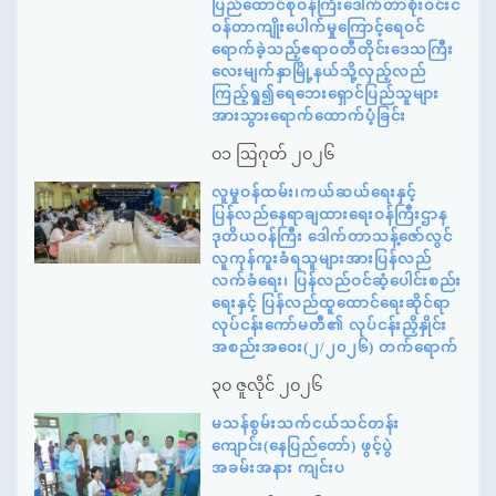
ပြည်ထောင်စုဝန်ကြီးဒေါက်တာစိုးဝင်းင
ဝန်တာကျိုးပေါက်မှုကြောင့်ရေဝင်
ရောက်ခဲ့သည့်ဧရာဝတီတိုင်းဒေသကြီး
လေးမျက်နှာမြို့နယ်သို့လှည့်လည်
ကြည့်ရှု၍ရေဘေးရှောင်ပြည်သူများ
အားသွားရောက်ထောက်ပံ့ခြင်း
၀၁ ဩဂုတ် ၂၀၂၆
လူမှုဝန်ထမ်း၊ကယ်ဆယ်ရေးနှင့်
ပြန်လည်နေရာချထားရေးဝန်ကြီးဌာန
ဒုတိယဝန်ကြီး ဒေါက်တာသန့်ဇော်လွင်
လူကုန်ကူးခံရသူများအားပြန်လည်
လက်ခံရေး၊ ပြန်လည်ဝင်ဆံ့ပေါင်းစည်း
ရေးနှင့် ပြန်လည်ထူထောင်ရေးဆိုင်ရာ
လုပ်ငန်းကော်မတီ၏ လုပ်ငန်းညှိနှိုင်း
အစည်းအဝေး(၂/၂၀၂၆) တက်ရောက်
၃၀ ဇူလိုင် ၂၀၂၆
မသန်စွမ်းသက်ငယ်သင်တန်း
ကျောင်း(နေပြည်တော်) ဖွင့်ပွဲ
အခမ်းအနား ကျင်းပ