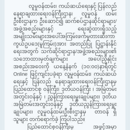
လူမှုဝန်ထမ်း၊
ကယ်ဆယ်ရေးနှင့်
ပြန်လည်
နေရာချထားရေးဝန်ကြီးဌာန၊ လူမှုဝန်
ထမ်း
ဦးစီးဌာနက ဦးဆောင်၍ ဆက်စပ်ဌာနဆိုင်ရာများ/
အဖွဲ့အစည်းများနှင့် ရေးဆွဲထားရှိ
သည့်
အမျိုးသမီးများအပေါ်အကြမ်းဖက်မှုတားဆီးကာ
ကွယ်ဥပဒေ(မူကြမ်း)အား အတည်ပြု
ပြဋ္ဌာန်းနိုင်
ရေး
အတွက် သက်ဆိုင်ရာဌာန/အဖွဲ့အစည်းများ၏
သဘောထားမှတ်ချက်များ အပေါ်
ညှိနှိုင်း
အစည်းအဝေးကို ယနေ့နံနက် (၁၀:၀၀)နာရီတွင်
Online ဖြင့်
ကျင်းပခဲ့ရာ
လူမှုဝန်ထမ်း၊
ကယ်ဆယ်
ရေးနှင့် ပြန်လည် နေရာချထားရေးဝန်ကြီးဌာနမှ
ပြည်ထောင်စု ဝန်ကြီး
၊
ဒုတိယဝန်ကြီး ၊ အမြဲတမ်း
အတွင်းဝန်
နှင့်
၊ ညွှန်ကြားရေးမှူးချုပ်များ၊ ဒုတိယ
အမြဲတမ်းအတွင်းဝန်နှင့် ဒုတိယ
ညွန်ကြားရေးမှူး
ချုပ်
များ၊ လူမှုဝန်ထမ်းဦးစီးဌာနမှ
တာဝန် ရှိ
သူများ
တက်ရောက်ခဲ့
ကြပါသည်။
ပြည်ထောင်စုဝန်ကြီးမှ အဖွင့်အမှာ