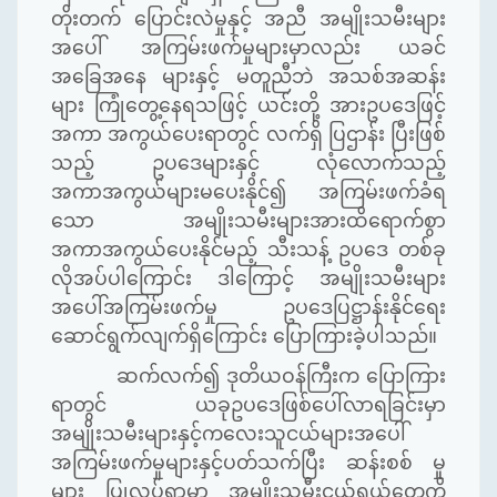
တိုးတက် ပြောင်းလဲမှုနှင့် အညီ အမျိုးသမီးများ
အပေါ် အကြမ်းဖက်မှုများမှာလည်း ယခင်
အခြေအနေ များနှင့် မတူညီဘဲ အသစ်အဆန်း
များ ကြုံတွေ့နေရသဖြင့် ယင်းတို့ အားဥပဒေဖြင့်
အကာ အကွယ်ပေးရာတွင် လက်ရှိ ပြဌာန်း ပြီးဖြစ်
သည့် ဥပဒေများနှင့် လုံလောက်သည့်
အကာအကွယ်များမပေးနိုင်၍ အကြမ်းဖက်ခံရ
သော အမျိုးသမီးများအားထိရောက်စွာ
အကာအကွယ်ပေးနိုင်မည့် သီးသန့် ဥပဒေ တစ်ခု
လိုအပ်ပါကြောင်း ဒါကြောင့် အမျိုးသမီးများ
အပေါ်အကြမ်းဖက်မှု ဥပဒေပြဋ္ဌာန်းနိုင်ရေး
ဆောင်ရွက်လျက်ရှိကြောင်း ပြောကြားခဲ့ပါသည်။
ဆက်လက်၍ ဒုတိယဝန်ကြီးက ပြောကြား
ရာတွင် ယခုဥပဒေဖြစ်ပေါ်လာရခြင်းမှာ
အမျိုးသမီးများနှင့်ကလေးသူငယ်များအပေါ်
အကြမ်းဖက်မှုများနှင့်ပတ်သက်ပြီး ဆန်းစစ် မှု
များ ပြုလုပ်ရာမှာ အမျိုးသမီးငယ်ရွယ်တွေကို