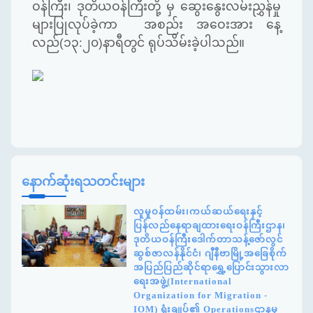
ဝန်ကြီး၊ ဒုတိယဝန်ကြီးတို့ မှ ဆွေးနွေးလမ်းညွှန်မှု
များပြုလုပ်ခဲ့ကာ အစည်း အဝေးအား နေ့
လည်(၁၃:၂၀)နာရီတွင် ရုပ်သိမ်းခဲ့ပါသည်။
နောက်ဆုံးရသတင်းများ
လူမှုဝန်ထမ်း၊ကယ်ဆယ်ရေးနှင့်
ပြန်လည်နေရာချထားရေးဝန်ကြီးဌာန၊
ဒုတိယဝန်ကြီးဒေါက်တာသန့်ဇော်လွင်
ဆွစ်ဇာလန်နိုင်ငံ၊ ဂျီနီဗာမြို့အခြေစိုက်
အပြည်ပြည်ဆိုင်ရာရွှေ့ပြောင်းသွားလာ
ရေးအဖွဲ့(International
Organization for Migration -
IOM) ရုံးချုပ်၏ Operationsဌာနမှ