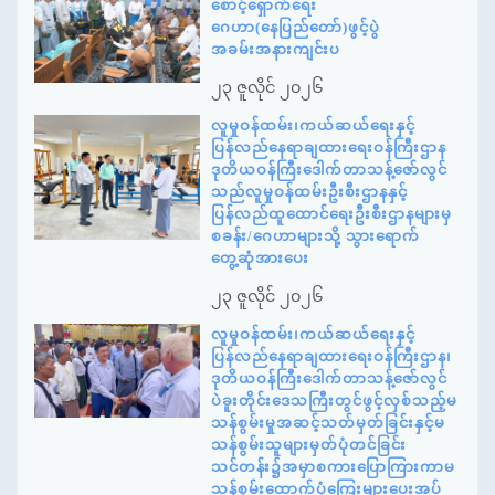
စောင့်ရှောက်ရေး
ဂေဟာ(နေပြည်တော်)ဖွင့်ပွဲ
အခမ်းအနားကျင်းပ
၂၃ ဇူလိုင် ၂၀၂၆
လူမှုဝန်ထမ်း၊ကယ်ဆယ်ရေးနှင့်
ပြန်လည်နေရာချထားရေးဝန်ကြီးဌာန
ဒုတိယဝန်ကြီးဒေါက်တာသန့်ဇော်လွင်
သည်လူမှုဝန်ထမ်းဦးစီးဌာနနှင့်
ပြန်လည်ထူထောင်ရေးဦးစီးဌာနများမှ
စခန်း/ဂေဟာများသို့ သွားရောက်
တွေ့ဆုံအားပေး
၂၃ ဇူလိုင် ၂၀၂၆
လူမှုဝန်ထမ်း၊ကယ်ဆယ်ရေးနှင့်
ပြန်လည်နေရာချထားရေးဝန်ကြီးဌာန၊
ဒုတိယဝန်ကြီးဒေါက်တာသန့်ဇော်လွင်
ပဲခူးတိုင်းဒေသကြီးတွင်ဖွင့်လှစ်သည့်မ
သန်စွမ်းမှုအဆင့်သတ်မှတ်ခြင်းနှင့်မ
သန်စွမ်းသူများမှတ်ပုံတင်ခြင်း
သင်တန်း၌အမှာစကားပြောကြားကာမ
သန်စွမ်းထောက်ပံ့ကြေးများပေးအပ်