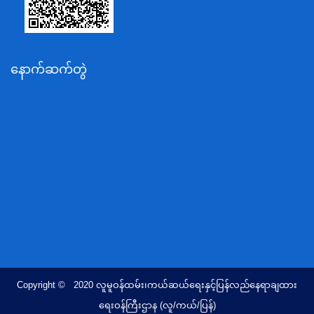
သယံဇာတနှင့်ပတ်ဝန်းကျင်ထိန်းသိမ်းရေးဝန်ကြီးဌာန
လျှပ်စစ်နှင့်စွမ်းအင်ဝန်ကြီးဌာန
နောက်ဆက်တွဲ
အလုပ်သမား၊လူဝင်မှုကြီးကြပ်ရေးနှင့်ပြည်သူ့အင်အား
ဝန်ကြီးဌာန
စီးပွားရေးနှင့်ကူးသန်းရောင်းဝယ်ရေးဝန်ကြီးဌာန
ပညာရေးဝန်ကြီးဌာန
ကျန်းမာရေးနှင့်အားကစားဝန်ကြီးဌာန
ဆောက်လုပ်ရေးဝန်ကြီးဌာန
လူမူဝန်ထမ်း၊ကယ်ဆယ်ရေးနှင့်ပြန်လည်နေရာချထားရေး
ဝန်ကြီးဌာန
ဟိုတယ်နှင့်ခရီးသွားလာရေးဝန်ကြီးဌာန
တိုင်းရင်းသားလူမျိုးရေးရာဝန်ကြီးဌာန
Copyright © 2020 လူမူဝန်ထမ်း၊ကယ်ဆယ်ရေးနှင့်ပြန်လည်နေရာချထား
ပြည်ထောင်စုရာထူးဝန်အဖွဲ့ရုံး
ရေးဝန်ကြီးဌာန (လူ/ကယ်/ပြန်)