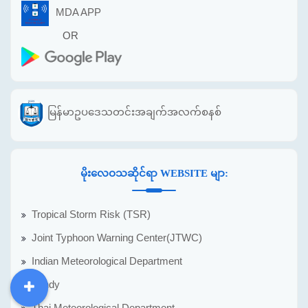
MDA APP
OR
မြန်မာဥပဒေသတင်းအချက်အလက်စနစ်
မိုးလေဝသဆိုင်ရာ WEBSITE မျာ:
Tropical Storm Risk (TSR)
Joint Typhoon Warning Center(JTWC)
Indian Meteorological Department
Windy
DDM
MOS
DSW
DOR