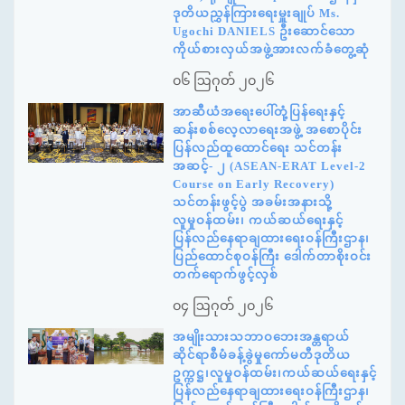
ဒုတိယညွှန်ကြားရေးမှူးချုပ် Ms.
Ugochi DANIELS ဦးဆောင်သော
ကိုယ်စားလှယ်အဖွဲ့အားလက်ခံတွေ့ဆုံ
၀၆ ဩဂုတ် ၂၀၂၆
အာဆီယံအရေးပေါ်တုံ့ပြန်ရေးနှင့်
ဆန်းစစ်လေ့လာရေးအဖွဲ့ အစောပိုင်း
ပြန်လည်ထူထောင်ရေး သင်တန်း
အဆင့်- ၂ (ASEAN-ERAT Level-2
Course on Early Recovery)
သင်တန်းဖွင့်ပွဲ အခမ်းအနားသို့
လူမှုဝန်ထမ်း၊ ကယ်ဆယ်ရေးနှင့်
ပြန်လည်နေရာချထားရေးဝန်ကြီးဌာန၊
ပြည်ထောင်စုဝန်ကြီး ဒေါက်တာစိုးဝင်း
တက်ရောက်ဖွင့်လှစ်
၀၄ ဩဂုတ် ၂၀၂၆
အမျိုးသားသဘာဝဘေးအန္တရာယ်
ဆိုင်ရာစီမံခန့်ခွဲမှုကော်မတီဒုတိယ
ဥက္ကဋ္ဌ၊လူမှုဝန်ထမ်း၊ကယ်ဆယ်ရေးနှင့်
ပြန်လည်နေရာချထားရေးဝန်ကြီးဌာန၊