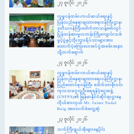
၂၇ ဇူလိုင် ၂၀၂၆
လူမှုဝန်ထမ်း၊ကယ်ဆယ်ရေးနှင့်
ပြန်လည်နေရာချထားရေးဝန်ကြီးဌာန၊
ဒုတိယဝန်ကြီးဒေါက်တာသန့်ဇော်လွင်
ပြွန်တန်ဆာမူလတန်းကြိုကျောင်းသစ်
ဖွင့်ပွဲနှင့်ဘိုးဘွားရိပ်သာများအား
ထောက်ပံ့ကြေးပေးအပ်ပွဲအခမ်းအနား
သို့တက်ရောက်
၂၄ ဇူလိုင် ၂၀၂၆
လူမှုဝန်ထမ်း၊ကယ်ဆယ်ရေးနှင့်
ပြန်လည်နေရာချထားရေးဝန်ကြီးဌာန၊
ပြည်ထောင်စုဝန်ကြီး ဒေါက်တာစိုးဝင်း
ကုလသမဂ္ဂလူဦးရေရန်ပုံငွေအဖွဲ့
(UNFPA)၏ မြန်မာနိုင်ငံဆိုင်ရာဌာနေ
ကိုယ်စားလှယ် Mr. Jaime Nadal
Roig အားလက်ခံတွေ့ဆုံ
၂၃ ဇူလိုင် ၂၀၂၆
သက်ကြီးရွယ်အိုများနေ့ပိုင်း