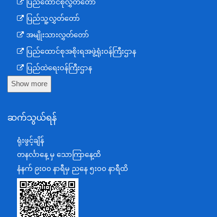
ပြည်ထောင်စုလွှတ်တော်
ပြည်သူ့လွှတ်တော်
အမျိုးသားလွှတ်တော်
ပြည်ထောင်စုအစိုးရအဖွဲ့ရုံးဝန်ကြီးဌာန
ပြည်ထဲရေးဝန်ကြီးဌာန
Show more
ကာကွယ်ရေးဝန်ကြီးဌာန
နယ်စပ်ရေးရာဝန်ကြီးဌာန
ဆက်သွယ်ရန်
စီမံကိန်း၊ဘဏ္ဍာရေးနှင့်စက်မှုဝန်ကြီးဌာန
ရင်းနှီးမြှုပ်နှံမှုနှင့် နိုင်ငံခြားစီးပွားဆက်သွယ်ရေးဝန်ကြီးဌာန
ရုံးဖွင့်ချိန်
အပြည်ပြည်ဆိုင်ရာပူးပေါင်းဆောင်ရွက်ရေးဝန်ကြီးဌာန
တနင်္လာနေ့ မှ သောကြာနေ့ထိ
ပြန်ကြားရေးဝန်ကြီးဌာန
နံနက် ၉းဝ၀ နာရီမှ ညနေ ၅းဝ၀ နာရီထိ
သာသနာရေးနှင့် ယဉ်ကျေးမှုဝန်ကြီးဌာန
စိုက်ပျိုးရေး၊မွေးမြူရေးနှင့်ဆည်မြောင်းဝန်ကြီးဌာန
ပို့ဆောင်ရေးနှင့်ဆက်သွယ်ရေးဝန်ကြီးဌာန