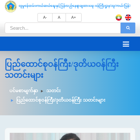
A-
A
A+
ပြည်ထောင်စုဝန်ကြီး/ဒုတိယဝန်ကြီး
သတင်းများ
ပင်မစာမျက်နှာ
သတင်း
ပြည်ထောင်စုဝန်ကြီး/ဒုတိယဝန်ကြီး သတင်းများ