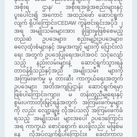
အစိုးရ ဌာန
/
အစိုးရအဖွဲ့အစည်းများနှင့်
ပူးပေါင်း၍ အကောင် အထည်ဖော် ဆောင်ရွက်
လျက် ရှိပါကြောင်း၊
CEDAW
ကွန်ဗင်းရှင်းအပိုဒ် ၂
အရ အမျိုးသမီးများအား ခွဲခြားမှုဖြစ်စေမည့်
တည်ဆဲ ဥပဒေများ၊ စည်းမျဉ်းဥပဒေများ၊
ဓလေ့ထုံးစံများနှင့် အမူအကျင့် များကို ပြောင်းလဲ
ရေး အတွက် ဥပဒေပြုရေးအပါအဝင် သင့်လျော်
သည့် နည်းလမ်းများ
နဲ့
ဆောင်ရွက်သွားရန်
တာဝန်ရှိသည်နှင့်အညီ အမျိုးသမီး များကို
အကြမ်းဖက်မှု မှ တားဆီး ကာကွယ်ရေးအတွက်
ဥပဒေများ အတိအကျပြဌာန်း
ဆောင်ရွက်ရ
မှာ
ဖြစ်ပါကြောင်း
၊
ကျား၊ မ တန်းတူညီမျှ
ရေးနှင့်
စွမ်းပကားတိုးမြှင့်
ရန်
အတွက် အကြမ်းဖက်မှု
များ
ကို
လည်း လျော့ချဖို့ လိုအပ်သလို
အကြမ်းဖက်ခံ
ရသည့်
အမျိုးသမီး များအပေါ် ဥပဒေကြောင်း
အရ ကာကွယ် စောင့်ရှောက် ပေးဖို့လည်း မဖြစ်မ
နေ လိုအပ်လျက်ရှိ
ပါ
ကြောင်း
။
ခေတ်ကာလ