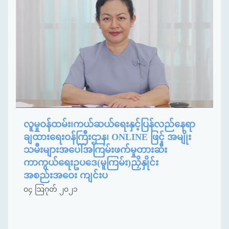
လူမှုဝန်ထမ်း၊ကယ်ဆယ်ရေးနှင့်ပြန်လည်နေရာ
ချထားရေးဝန်ကြီးဌာန၊ ONLINE ဖြင့် အမျိုး
သမီးများအပေါ်အကြမ်းဖက်မှုတားဆီး
ကာကွယ်ရေးဥပဒေ(မူကြမ်း)ညှိနှိုင်း
အစည်းအဝေး ကျင်းပ
၀၄ ဩဂုတ် ၂၀၂၁