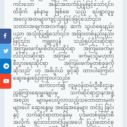
ကင်းသော အနိုင်အထက်ပြုမှုဖြင့်သော်၎င်း၊
ထိခိုက် နစ်နာမှု ဖြစ်စေ သည့် ရပ်ရွာလူမှု
အလေ့အထများကျင့်သုံးခြင်းဖြင့်သော်၎င်း၊
သတင်းအချက်အလက်နှင့် ဆက် သွယ်ရေးနည်း
ပညာ အသုံးပြု၍သော်၎င်း၊ အခြားတစ်နည်းနည်း
ဖြင့်၎င်း၊ ကျူးလွန် သည့်ရုပ်ပိုင်းဆိုင်ရာ
အကြမ်းဖက်မှု၊စိတ်ပိုင်းဆိုင်ရာ အကြမ်းဖက်မှု၊
လိင်ပိုင်းဆိုင်ရာ အကြမ်း ဖက်မှု(သို့မဟုတ်)
စီးပွားရေးဆိုင်ရာ အကြမ်းဖက်မှုတစ်ခုခုကို
ဆိုသည်” ဟု အဓိပ္ပါယ် ဖွင့်ဆို ထားပါကြောင်း
ဆွေးနွေးပြောကြားပါသည်။
ဆက်လက်၍ လူမှုဝန်ထမ်းဦးစီးဌာန၊
ညွှန်ကြားရေးမှူးချုပ်မှ သက်ဆိုင်ရာဌာန/အဖွဲ့
အစည်း များမှပေးပို့လာသည့်သဘောထားမှတ်
များပေါ် ဆွေးနွေးမှု အခြေအနေများ တင်ပြ ခြင်း
နှင့် သက်ဆိုင်ရာတာဝန်ခံမှ ပုဒ်မတစ်ခုခြင်းစီ
အလိုက် ရှင်းလင်းတင်ပြမှုအပေါ် ပြည်ထောင်စု