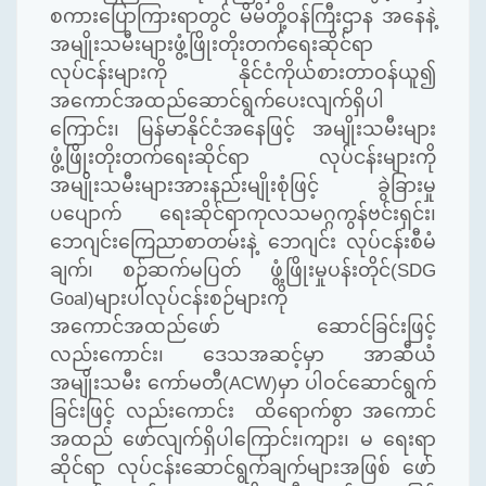
စကားပြောကြားရာတွင်
မိမိတို့ဝန်ကြီးဌာန အနေနဲ့
အမျိုးသမီးများဖွံ့ဖြိုးတိုးတက်ရေးဆိုင်ရာ
လုပ်ငန်းများကို နိုင်ငံကိုယ်စားတာဝန်ယူ၍
အကောင်အထည်ဆောင်ရွက်ပေးလျက်ရှိပါ
ကြောင်း၊ မြန်မာနိုင်ငံအနေဖြင့် အမျိုးသမီးများ
ဖွံ့ဖြိုးတိုးတက်ရေးဆိုင်ရာ လုပ်ငန်းများကို
အမျိုးသမီးများအားနည်းမျိုးစုံဖြင့် ခွဲခြားမှု
ပပျောက် ရေးဆိုင်ရာကုလသမဂ္ဂကွန်ဗင်းရှင်း၊
ဘေဂျင်းကြေညာစာတမ်းနဲ့ ဘေဂျင်း လုပ်ငန်းစီမံ
ချက်၊ စဉ်ဆက်မပြတ် ဖွံ့ဖြိုးမှုပန်းတိုင်(
SDG
Goal
)များပါလုပ်ငန်းစဉ်များကို
အကောင်အထည်ဖော် ဆောင်ခြင်းဖြင့်
လည်းကောင်း၊ ဒေသအဆင့်မှာ အာဆီယံ
အမျိုးသမီး ကော်မတီ(
ACW
)
မှာ ပါဝင်ဆောင်ရွက်
ခြင်းဖြင့်
လည်းကောင်း ထိရောက်စွာ အကောင်
အထည် ဖော်လျက်ရှိပါကြောင်း၊
ကျား၊ မ ရေးရာ
ဆိုင်ရာ လုပ်ငန်းဆောင်ရွက်ချက်များအဖြစ် ဖော်