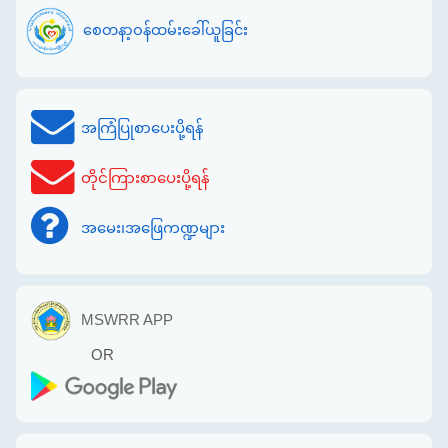
စေတနာ့ဝန်ထမ်းခေါ်ယူခြင်း
အကြံပြုစာပေးပို့ရန်
တိုင်ကြားစာပေးပို့ရန်
အမေး၊အဖြေကဏ္ဍများ
MSWRR APP
OR