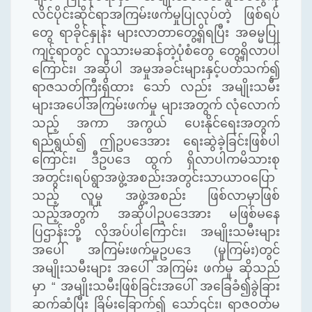
လိင်ပိုင်းဆိုင်ရာအကြမ်းဖက်မှုပြုလုပ်တဲ့ ဖြစ်ရပ်
တွေ
ရာခိုင်နှုန်း များလာတာတွေ့ရှိရပြီး အဓမ္မပြု
ကျင့်ရာတွင် လူသားမဆန်တဲ့ပုံစံတွေ
တွေ့ရှိလာပါ
ကြောင်း၊ အဆိုပါ အမှုအခင်းများနှင့်ပတ်သက်၍
ရာဇသတ်ကြီးရှိထား သော် လည်း အမျိုးသမီး
များအပေါ်အကြမ်းဖက်မှု
များအတွက် လုံလောက်
သည့် အကာ အကွယ် ပေးနိုင်ရေးအတွက်
ရည်ရွယ်၍ ဤဥပဒေအား ရေးဆွဲခဲ့ခြင်းဖြစ်ပါ
ကြောင်း၊ ဒီဥပဒေ ထွက် ရှိလာပါကမိသားစု
အတွင်း၊ရပ်ရွာအဖွဲ့အစည်းအတွင်းသာယာဝပြော
သည့် လူမှု အဖွဲ့အစည်း ဖြစ်လာမှာဖြစ်
သည့်အတွက် အဆိုပါဥပဒေအား မဖြစ်မနေ
ပြဌာန်းဘို့ လိုအပ်ပါကြောင်း၊ အမျိုးသမီးများ
အပေါ် အကြမ်းဖက်မှုဥပဒေ (မူကြမ်း)တွင်
အမျိုးသမီးများ အပေါ် အကြမ်း ဖက်မှု ဆိုသည်
မှာ “ အမျိုးသမီးဖြစ်ခြင်းအပေါ် အခြေခံ၍ခွဲခြား
ဆက်ဆံပြီး ခြိမ်းခြောက်၍ သော်၎င်း၊ ရာဇဝတ်မ