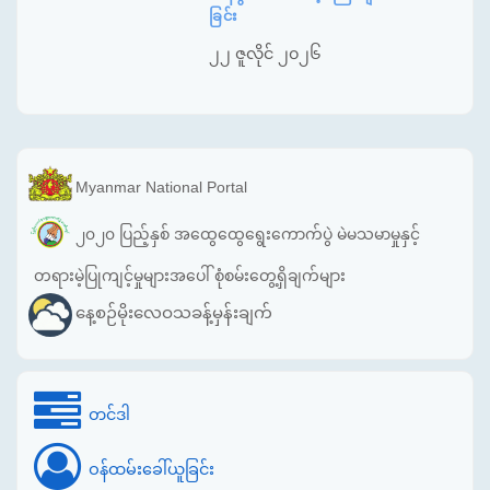
ခြင်း
၂၂ ဇူလိုင် ၂၀၂၆
Myanmar National Portal
၂၀၂၀ ပြည့်နှစ် အထွေထွေရွေးကောက်ပွဲ မဲမသမာမှုနှင့်
တရားမဲ့ပြုကျင့်မှုများအပေါ် စုံစမ်းတွေ့ရှိချက်များ
နေ့စဉ်မိုးလေဝသခန့်မှန်းချက်
တင်ဒါ
ဝန်ထမ်းခေါ်ယူခြင်း