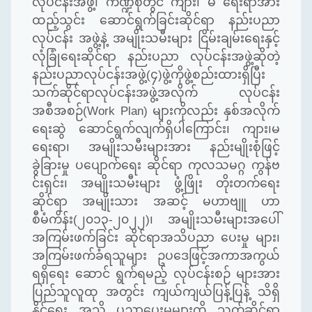
လုပ်ငန်းအဖွဲ့၊ ကဏ္ဍစုံတွင် ကျား၊ မ ရေးရာအား
ထည့်သွင်း ဆောင်ရွက်ခြင်းဆိုင်ရာ နည်းပညာ
လုပ်ငန်း အဖွဲ့နဲ့ အမျိုးသမီးများ ငြိမ်းချမ်းရေးနှင့်
လုံခြုံရေးဆိုင်ရာ နည်းပညာ လုပ်ငန်းအဖွဲ့ဆိုတဲ့
နည်းပညာလုပ်ငန်းအဖွဲ့(၄)ဖွဲ့ကိုဖွဲ့စည်းထားရှိပြီး
သက်ဆိုင်ရာလုပ်ငန်းအဖွဲ့အလိုက် လုပ်ငန်း
အစီအစဉ်(Work Plan) များကိုလည်း နှစ်အလိုက်
ရေးဆွဲ
ဆောင်ရွက်လျက်ရှိပါ
ကြောင်း
၊
ကျား၊မ
ရေးရာ၊ အမျိုးသမီးများအား နည်းမျိုးစုံဖြင့်
ခွဲခြားမှု ပပျောက်ရေး ဆိုင်ရာ ကုလသမဂ္ဂ ကွန်ဗ
င်းရှင်း၊ အမျိုးသမီးများ ဖွံ့ဖြိုး တိုးတက်ရေး
ဆိုင်ရာ အမျိုးသား အဆင့် မဟာဗျူ ဟာ
စီမံကိန်း(၂၀၁၃-၂၀၂၂)၊ အမျိုးသမီးများအပေါ်
အကြမ်းဖက်ခြင်း ဆိုင်ရာအသိပညာ ပေးမှု များ၊
အကြမ်းဖက်ခံရသူများ ဥပဒေဖြင့်အကာအကွယ်
ရရှိရေး ဆောင် ရွက်ရမည့် လုပ်ငန်းစဉ် များအား
ပြည်သူလူထု အတွင်း ကျယ်ကျယ်ပြန့်ပြန့် သိရှိ
နိုင်ရေး အသိ ပညာပေးမှုများကို
သက်ဆိုင်ရာ