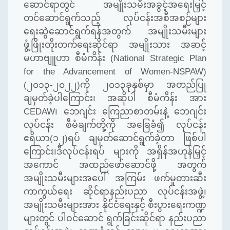
ဆောင်ရာတွင် အမျိုးသမီးအခွင့်အရေးမြှင့်
တင်ဆောင်ရွက်
သည့်
လုပ်ငန်းအစီအစဉ်များ
ရေးဆွဲဆောင်ရွက်ရန်အတွက် အမျိုးသမီးများ
ဖွံ့ဖြိုးတိုးတက်ရေးဆိုင်ရာ အမျိုးသား အဆင့်
မဟာဗျူဟာ
စီမံကိန်း (National Strategic Plan
for the Advancement of Women-NSPAW)
(၂၀၁၃-၂၀၂၂)ကို ၂၀၁၃ခုနှစ်မှာ အတည်ပြု
ချမှတ်ခဲ့ပါကြောင်း၊ အဆိုပါ စီမံကိန်း အား
CEDAW၊ ဘေဂျင်း ကြေညာစာတမ်းနဲ့ ဘေဂျင်း
လုပ်ငန်း စီမံချက်တို့ကို အခြေခံ၍ လုပ်ငန်း
ဧရိယာ(၁၂)ရပ် ချမှတ်ဆောင်ရွက်ခဲ့တာ ဖြစ်ပါ
ကြောင်း
၊ဒီလုပ်ငန်းရပ် များကို အရှိန်အဟုန်မြှင့်
အကောင် အထည်ဖော်ဆောင်ဖို့ အတွက်
အမျိုးသမီးများအပေါ် အကြမ်း ဖက်မှုတားဆီး
ကာကွယ်ရေး ဆိုင်ရာနည်းပညာ လုပ်ငန်းအဖွဲ့၊
အမျိုးသမီးများအား နိုင်ငံရေးနှင့် စီးပွားရေးကဏ္ဍ
များတွင် ပါဝင်ဆောင် ရွက်ခြင်းဆိုင်ရာ နည်းပညာ