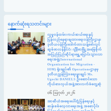
နောက်ဆုံးရသတင်းများ
လူမှုဝန်ထမ်း၊ကယ်ဆယ်ရေးနှင့်
ပြန်လည်နေရာချထားရေးဝန်ကြီးဌာန၊
ဒုတိယဝန်ကြီးဒေါက်တာသန့်ဇော်လွင်
ဆွစ်ဇာလန်နိုင်ငံ၊ ဂျီနီဗာမြို့အခြေစိုက်
အပြည်ပြည်ဆိုင်ရာရွှေ့ပြောင်းသွားလာ
ရေးအဖွဲ့(International
Organization for Migration -
IOM) ရုံးချုပ်၏ Operationsဌာနမှ
ဒုတိယညွှန်ကြားရေးမှူးချုပ် Ms.
Ugochi DANIELS ဦးဆောင်သော
ကိုယ်စားလှယ်အဖွဲ့အားလက်ခံတွေ့ဆုံ
၀၆ ဩဂုတ် ၂၀၂၆
အာဆီယံအရေးပေါ်တုံ့ပြန်ရေးနှင့်
ဆန်းစစ်လေ့လာရေးအဖွဲ့ အစောပိုင်း