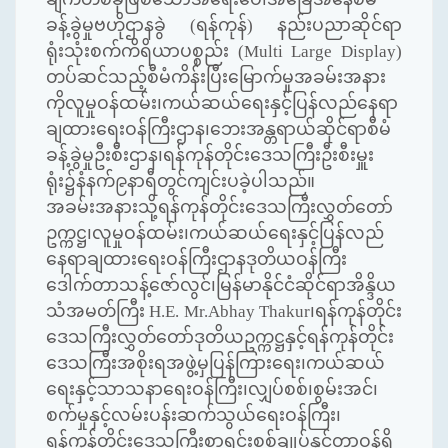
ခန့်ခွဲမှုဗဟိုဌာနခွဲ (ရန်ကုန်) နည်းပညာဆိုင်ရာ
ရုံးသုံးစက်ကိရိယာပစ္စည်း (
Multi Large Display)
တပ်ဆင်သည့်စီမံကိန်းပြီးမြောက်မှုအခမ်းအနား
ကိုလူမှုဝန်ထမ်း၊ကယ်ဆယ်ရေးနှင့်ပြန်လည်နေရာ
ချထားရေးဝန်ကြီးဌာန၊ဘေးအန္တရာယ်ဆိုင်ရာစီမံ
ခန့်ခွဲမှုဦးစီးဌာန၊ရန်ကုန်တိုင်းဒေသကြီးဦးစီးမှူး
ရုံး၌နံနက်၉နာရီတွင်ကျင်းပခဲ့ပါသည်။
အခမ်းအနားသို့ရန်ကုန်တိုင်းဒေသကြီးလွှတ်တော်
ဥက္ကဋ္ဌ၊လူမှုဝန်ထမ်း၊ကယ်ဆယ်ရေးနှင့်ပြန်လည်
နေရာချထားရေးဝန်ကြီးဌာနဒုတိယဝန်ကြီး
ဒေါက်တာသန့်ဇော်လွင်၊မြန်မာနိုင်ငံဆိုင်ရာအိန္ဒိယ
သံအမတ်ကြီး
H.E. Mr.Abhay Thakur
၊ရန်ကုန်တိုင်း
ဒေသကြီးလွှတ်တော်ဒုတိယဥက္ကဋ္ဌနှင့်ရန်ကုန်တိုင်း
ဒေသကြီးအစိုးရအဖွဲ့မှပြန်ကြားရေး၊ကယ်ဆယ်
ရေးနှင့်သာသနာရေးဝန်ကြီး၊လျှပ်စစ်၊စွမ်းအင်၊
စက်မှုနှင့်လမ်းပန်းဆက်သွယ်ရေးဝန်ကြီး၊
ရန်ကုန်တိုင်းဒေသကြီးစာရင်းစစ်ချုပ်နှင့်တာဝန်ရှိ