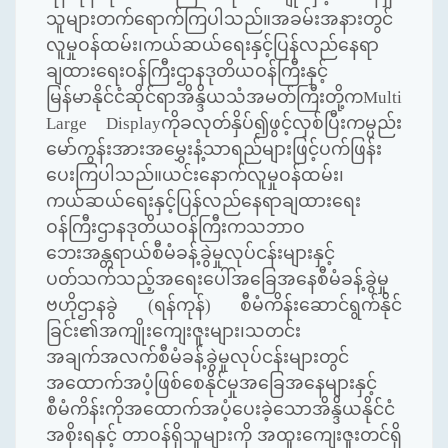
သူများတက်ရောက်ကြပါသည်။အခမ်းအနားတွင်
လူမှုဝန်ထမ်း၊ကယ်ဆယ်ရေးနှင့်ပြန်လည်နေရာ
ချထားရေးဝန်ကြီးဌာနဒုတိယဝန်ကြီးနှင့်
မြန်မာနိုင်ငံဆိုင်ရာအိန္ဒိယသံအမတ်ကြီးတို့က
Multi
Large Display
ကိုခလုတ်နှိပ်၍ဖွင့်လှစ်ပြီးကမ္ပည်း
မော်ကွန်းအားအမွှေးနံ့သာရည်များဖြင့်ပက်ဖြန်း
ပေးကြပါသည်။ယင်းနောက်လူမှုဝန်ထမ်း၊
ကယ်ဆယ်ရေးနှင့်ပြန်လည်နေရာချထားရေး
ဝန်ကြီးဌာနဒုတိယဝန်ကြီးကသဘာဝ
ဘေးအန္တရာယ်စီမံခန့်ခွဲမှုလုပ်ငန်းများနှင့်
ပတ်သက်သည့်အရေးပေါ်အခြေအနေစီမံခန့်ခွဲမှု
ဗဟိုဌာနခွဲ (ရန်ကုန်) စီမံကိန်းဆောင်ရွက်နိုင်
ခြင်း၏အကျိုးကျေးဇူးများ၊သတင်း
အချက်အလက်စီမံခန့်ခွဲမှုလုပ်ငန်းများတွင်
အထောက်အပံ့ဖြစ်စေနိုင်မှုအခြေအနေများနှင့်
စီမံကိန်းကိုအထောက်အပံ့ပေးခဲ့သောအိန္ဒိယနိုင်ငံ
အစိုးရနှင့် တာဝန်ရှိသူများကို အထူးကျေးဇူးတင်ရှိ