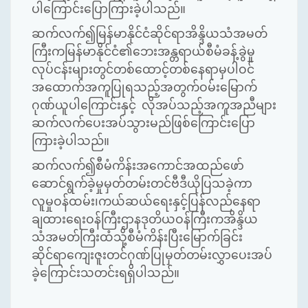
ပါကြောင်းပြောကြားခဲ့ပါသည်။
ဆက်လက်၍မြန်မာနိုင်ငံဆိုင်ရာအိန္ဒိယသံအမတ်
ကြီးကမြန်မာနိုင်ငံ၏ဘေးအန္တရာယ်စီမံခန့်ခွဲမှု
လုပ်ငန်းများတွင်တစ်ထောင့်တစ်နေရာမှပါဝင်
အထောက်အကူပြုရသည့်အတွက်ဝမ်းမြောက်
ဂုဏ်ယူပါကြောင်းနှင့် လိုအပ်သည့်အကူအညီများ
ဆက်လက်ပေးအပ်သွားမည်ဖြစ်ကြောင်းပြော
ကြားခဲ့ပါသည်။
ဆက်လက်၍စီမံကိန်းအကောင်အထည်ဖော်
ဆောင်ရွက်ခဲ့မှုမှတ်တမ်းတင်ဗီဒီယိုပြသခဲ့ကာ
လူမှုဝန်ထမ်း၊ကယ်ဆယ်ရေးနှင့်ပြန်လည်နေရာ
ချထားရေးဝန်ကြီးဌာနဒုတိယဝန်ကြီးကအိန္ဒိယ
သံအမတ်ကြီးထံသို့စီမံကိန်းပြီးမြောက်ခြင်း
ဆိုင်ရာကျေးဇူးတင်ဂုဏ်ပြုမှတ်တမ်းလွှာပေးအပ်
ခဲ့ကြောင်းသတင်းရရှိပါသည်။