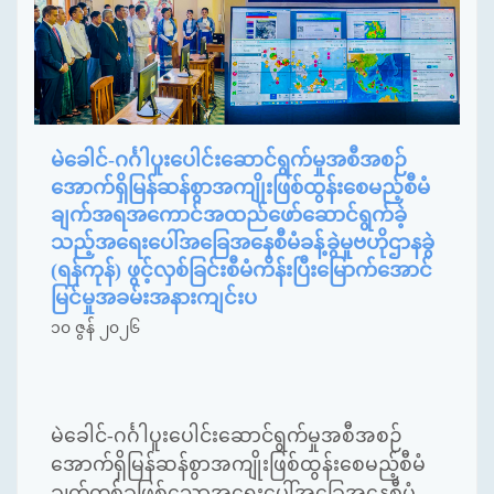
မဲခေါင်-ဂင်္ဂါပူးပေါင်းဆောင်ရွက်မှုအစီအစဉ်
အောက်ရှိမြန်ဆန်စွာအကျိုးဖြစ်ထွန်းစေမည့်စီမံ
ချက်အရအကောင်အထည်ဖော်ဆောင်ရွက်ခဲ့
သည့်အရေးပေါ်အခြေအနေစီမံခန့်ခွဲမှုဗဟိုဌာနခွဲ
(ရန်ကုန်) ဖွင့်လှစ်ခြင်းစီမံကိန်းပြီးမြောက်အောင်
မြင်မှုအခမ်းအနားကျင်းပ
၁၀ ဇွန် ၂၀၂၆
မဲခေါင်-ဂင်္ဂါပူးပေါင်းဆောင်ရွက်မှုအစီအစဉ်
အောက်ရှိမြန်ဆန်စွာအကျိုးဖြစ်ထွန်းစေမည့်စီမံ
ချက်တစ်ခုဖြစ်သောအရေးပေါ်အခြေအနေစီမံ