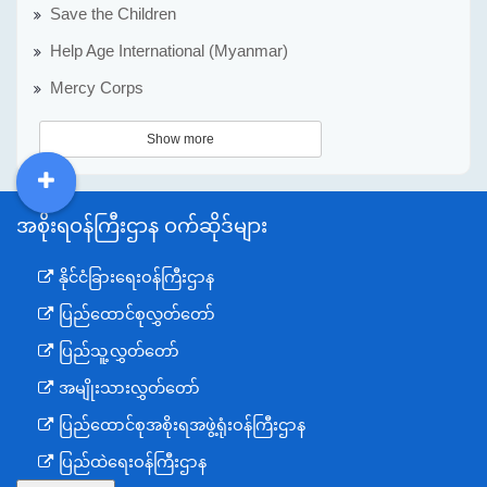
Save the Children
Help Age International (Myanmar)
Mercy Corps
Show more
DDM
MOS
DSW
DOR
အစိုးရဝန်ကြီးဌာန ဝက်ဆိုဒ်များ
နိုင်ငံခြားရေးဝန်ကြီးဌာန
ပြည်ထောင်စုလွှတ်တော်
ပြည်သူ့လွှတ်တော်
အမျိုးသားလွှတ်တော်
ပြည်ထောင်စုအစိုးရအဖွဲ့ရုံးဝန်ကြီးဌာန
ပြည်ထဲရေးဝန်ကြီးဌာန