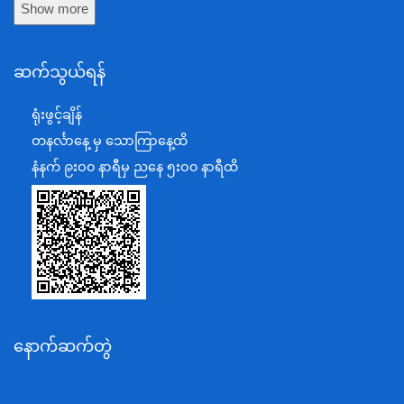
Show more
ကာကွယ်ရေးဝန်ကြီးဌာန
နယ်စပ်ရေးရာဝန်ကြီးဌာန
ဆက်သွယ်ရန်
စီမံကိန်း၊ဘဏ္ဍာရေးနှင့်စက်မှုဝန်ကြီးဌာန
ရင်းနှီးမြှုပ်နှံမှုနှင့် နိုင်ငံခြားစီးပွားဆက်သွယ်ရေးဝန်ကြီးဌာန
ရုံးဖွင့်ချိန်
အပြည်ပြည်ဆိုင်ရာပူးပေါင်းဆောင်ရွက်ရေးဝန်ကြီးဌာန
တနင်္လာနေ့ မှ သောကြာနေ့ထိ
ပြန်ကြားရေးဝန်ကြီးဌာန
နံနက် ၉းဝ၀ နာရီမှ ညနေ ၅းဝ၀ နာရီထိ
သာသနာရေးနှင့် ယဉ်ကျေးမှုဝန်ကြီးဌာန
စိုက်ပျိုးရေး၊မွေးမြူရေးနှင့်ဆည်မြောင်းဝန်ကြီးဌာန
ပို့ဆောင်ရေးနှင့်ဆက်သွယ်ရေးဝန်ကြီးဌာန
သယံဇာတနှင့်ပတ်ဝန်းကျင်ထိန်းသိမ်းရေးဝန်ကြီးဌာန
လျှပ်စစ်နှင့်စွမ်းအင်ဝန်ကြီးဌာန
နောက်ဆက်တွဲ
အလုပ်သမား၊လူဝင်မှုကြီးကြပ်ရေးနှင့်ပြည်သူ့အင်အား
ဝန်ကြီးဌာန