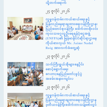
သို့တက်ရောက်
၂၄ ဇူလိုင် ၂၀၂၆
လူမှုဝန်ထမ်း၊ကယ်ဆယ်ရေးနှင့်
ပြန်လည်နေရာချထားရေးဝန်ကြီးဌာန၊
ပြည်ထောင်စုဝန်ကြီး ဒေါက်တာစိုးဝင်း
ကုလသမဂ္ဂလူဦးရေရန်ပုံငွေအဖွဲ့
(UNFPA)၏ မြန်မာနိုင်ငံဆိုင်ရာဌာနေ
ကိုယ်စားလှယ် Mr. Jaime Nadal
Roig အားလက်ခံတွေ့ဆုံ
၂၃ ဇူလိုင် ၂၀၂၆
သက်ကြီးရွယ်အိုများနေ့ပိုင်း
စောင့်ရှောက်ရေး
ဂေဟာ(နေပြည်တော်)ဖွင့်ပွဲ
အခမ်းအနားကျင်းပ
၂၃ ဇူလိုင် ၂၀၂၆
လူမှုဝန်ထမ်း၊ကယ်ဆယ်ရေးနှင့်
ပြန်လည်နေရာချထားရေးဝန်ကြီးဌာန
ဒုတိယဝန်ကြီးဒေါက်တာသန့်ဇော်လွင်