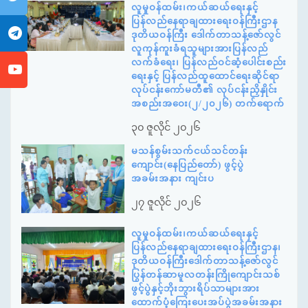
လူမှုဝန်ထမ်း၊ကယ်ဆယ်ရေးနှင့်
ပြန်လည်နေရာချထားရေးဝန်ကြီးဌာန
ဒုတိယဝန်ကြီး ဒေါက်တာသန့်ဇော်လွင်
လူကုန်ကူးခံရသူများအားပြန်လည်
လက်ခံရေး၊ ပြန်လည်ဝင်ဆံ့ပေါင်းစည်း
ရေးနှင့် ပြန်လည်ထူထောင်ရေးဆိုင်ရာ
လုပ်ငန်းကော်မတီ၏ လုပ်ငန်းညှိနှိုင်း
အစည်းအဝေး(၂/၂၀၂၆) တက်ရောက်
၃၀ ဇူလိုင် ၂၀၂၆
မသန်စွမ်းသက်ငယ်သင်တန်း
ကျောင်း(နေပြည်တော်) ဖွင့်ပွဲ
အခမ်းအနား ကျင်းပ
၂၇ ဇူလိုင် ၂၀၂၆
လူမှုဝန်ထမ်း၊ကယ်ဆယ်ရေးနှင့်
ပြန်လည်နေရာချထားရေးဝန်ကြီးဌာန၊
ဒုတိယဝန်ကြီးဒေါက်တာသန့်ဇော်လွင်
ပြွန်တန်ဆာမူလတန်းကြိုကျောင်းသစ်
ဖွင့်ပွဲနှင့်ဘိုးဘွားရိပ်သာများအား
ထောက်ပံ့ကြေးပေးအပ်ပွဲအခမ်းအနား