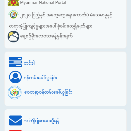
Myanmar National Portal
၂၀၂၀ ပြည့်နှစ် အထွေထွေရွေးကောက်ပွဲ မဲမသမာမှုနှင့်
တရားမဲ့ပြုကျင့်မှုများအပေါ် စုံစမ်းတွေ့ရှိချက်များ
နေ့စဉ်မိုးလေဝသခန့်မှန်းချက်
တင်ဒါ
ဝန်ထမ်းခေါ်ယူခြင်း
စေတနာ့ဝန်ထမ်းခေါ်ယူခြင်း
အကြံပြုစာပေးပို့ရန်