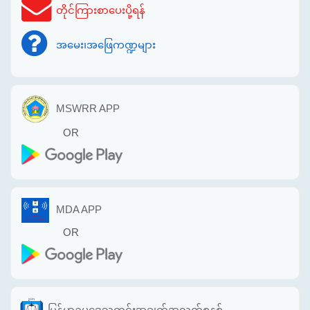
တိုင်ကြားစာပေးပို့ရန်
အမေး၊အဖြေကဏ္ဍများ
MSWRR APP
OR
MDA APP
OR
မြန်မာဥပဒေသတင်းအချက်အလက်စနစ်