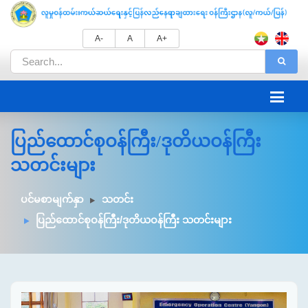
A-
A
A+
ပြည်ထောင်စုဝန်ကြီး/ဒုတိယဝန်ကြီး
သတင်းများ
ပင်မစာမျက်နှာ
သတင်း
ပြည်ထောင်စုဝန်ကြီး/ဒုတိယဝန်ကြီး သတင်းများ