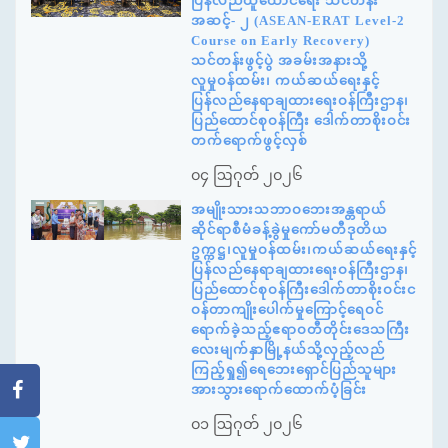
ပြန်လည်ထူထောင်ရေး သင်တန်း
အဆင့်- ၂ (ASEAN-ERAT Level-2
Course on Early Recovery)
သင်တန်းဖွင့်ပွဲ အခမ်းအနားသို့
လူမှုဝန်ထမ်း၊ ကယ်ဆယ်ရေးနှင့်
ပြန်လည်နေရာချထားရေးဝန်ကြီးဌာန၊
ပြည်ထောင်စုဝန်ကြီး ဒေါက်တာစိုးဝင်း
တက်ရောက်ဖွင့်လှစ်
၀၄ ဩဂုတ် ၂၀၂၆
အမျိုးသားသဘာဝဘေးအန္တရာယ်
ဆိုင်ရာစီမံခန့်ခွဲမှုကော်မတီဒုတိယ
ဥက္ကဋ္ဌ၊လူမှုဝန်ထမ်း၊ကယ်ဆယ်ရေးနှင့်
ပြန်လည်နေရာချထားရေးဝန်ကြီးဌာန၊
ပြည်ထောင်စုဝန်ကြီးဒေါက်တာစိုးဝင်းင
ဝန်တာကျိုးပေါက်မှုကြောင့်ရေဝင်
ရောက်ခဲ့သည့်ဧရာဝတီတိုင်းဒေသကြီး
လေးမျက်နှာမြို့နယ်သို့လှည့်လည်
ကြည့်ရှု၍ရေဘေးရှောင်ပြည်သူများ
အားသွားရောက်ထောက်ပံ့ခြင်း
၀၁ ဩဂုတ် ၂၀၂၆