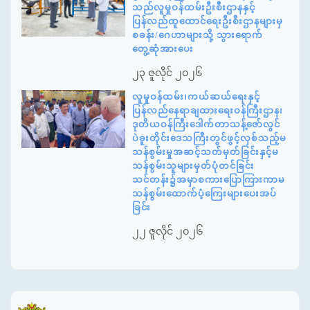
သည်လူမှုဝန်ထမ်းဦးစီးဌာနနှင့်
ပြန်လည်ထူထောင်ရေးဦးစီးဌာနများမှ
စခန်း/ဂေဟာများသို့ သွားရောက်
တွေ့ဆုံအားပေး
၂၃ ဇူလိုင် ၂၀၂၆
လူမှုဝန်ထမ်း၊ကယ်ဆယ်ရေးနှင့်
ပြန်လည်နေရာချထားရေးဝန်ကြီးဌာန၊
ဒုတိယဝန်ကြီးဒေါက်တာသန့်ဇော်လွင်
ပဲခူးတိုင်းဒေသကြီးတွင်ဖွင့်လှစ်သည့်မ
သန်စွမ်းမှုအဆင့်သတ်မှတ်ခြင်းနှင့်မ
သန်စွမ်းသူများမှတ်ပုံတင်ခြင်း
သင်တန်း၌အမှာစကားပြောကြားကာမ
သန်စွမ်းထောက်ပံ့ကြေးများပေးအပ်
ခြင်း
၂၂ ဇူလိုင် ၂၀၂၆