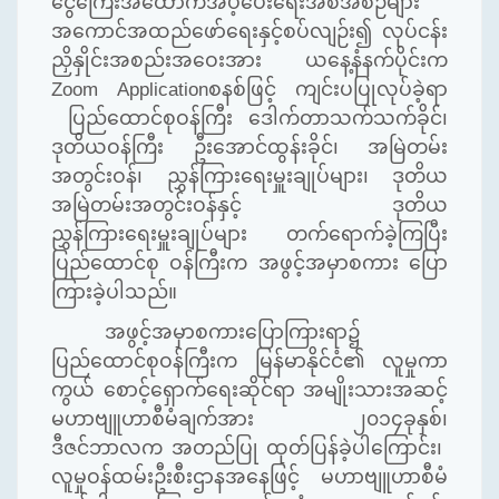
ငွေကြေးအထောက်အပံ့ပေးရေးအစီအစဉ်များ
အကောင်အထည်ဖော်ရေးနှင့်စပ်လျဉ်း၍ လုပ်ငန်း
ညှိနှိုင်းအစည်းအဝေးအား ယနေ့နံနက်ပိုင်းက
Zoom Application
စနစ်ဖြင့် ကျင်းပပြုလုပ်ခဲ့ရာ
ပြည်ထောင်စုဝန်ကြီး ဒေါက်တာသက်သက်ခိုင်၊
ဒုတိယဝန်ကြီး ဦးအောင်ထွန်းခိုင်၊ အမြဲတမ်း
အတွင်းဝန်၊ ညွှန်ကြားရေးမှူးချုပ်များ၊ ဒုတိယ
အမြဲတမ်းအတွင်းဝန်နှင့် ဒုတိယ
ညွှန်ကြားရေးမှူးချုပ်များ တက်ရောက်ခဲ့ကြပြီး
ပြည်ထောင်စု ဝန်ကြီးက အဖွင့်အမှာစကား ပြော
ကြားခဲ့ပါသည်။
အဖွင့်အမှာစကားပြောကြားရာ၌
ပြည်ထောင်စုဝန်ကြီးက မြန်မာနိုင်ငံ၏ လူမှုကာ
ကွယ် စောင့်ရှောက်ရေးဆိုင်ရာ အမျိုးသားအဆင့်
မဟာဗျူဟာစီမံချက်အား ၂၀၁၄ခုနှစ်၊
ဒီဇင်ဘာလက အတည်ပြု ထုတ်ပြန်ခဲ့ပါကြောင်း၊
လူမှုဝန်ထမ်းဦးစီးဌာနအနေဖြင့် မဟာဗျူဟာစီမံ