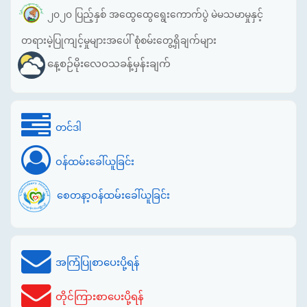
၂၀၂၀ ပြည့်နှစ် အထွေထွေရွေးကောက်ပွဲ မဲမသမာမှုနှင့်
တရားမဲ့ပြုကျင့်မှုများအပေါ် စုံစမ်းတွေ့ရှိချက်များ
နေ့စဉ်မိုးလေဝသခန့်မှန်းချက်
တင်ဒါ
ဝန်ထမ်းခေါ်ယူခြင်း
စေတနာ့ဝန်ထမ်းခေါ်ယူခြင်း
အကြံပြုစာပေးပို့ရန်
တိုင်ကြားစာပေးပို့ရန်