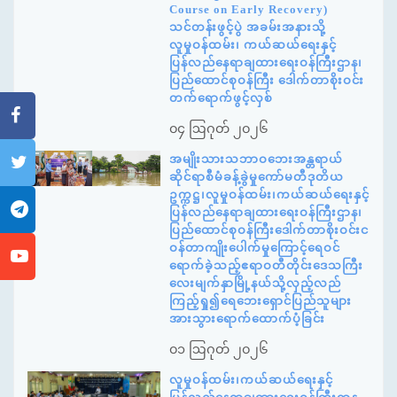
Course on Early Recovery)
သင်တန်းဖွင့်ပွဲ အခမ်းအနားသို့
လူမှုဝန်ထမ်း၊ ကယ်ဆယ်ရေးနှင့်
ပြန်လည်နေရာချထားရေးဝန်ကြီးဌာန၊
ပြည်ထောင်စုဝန်ကြီး ဒေါက်တာစိုးဝင်း
တက်ရောက်ဖွင့်လှစ်
၀၄ ဩဂုတ် ၂၀၂၆
အမျိုးသားသဘာဝဘေးအန္တရာယ်
ဆိုင်ရာစီမံခန့်ခွဲမှုကော်မတီဒုတိယ
ဥက္ကဋ္ဌ၊လူမှုဝန်ထမ်း၊ကယ်ဆယ်ရေးနှင့်
ပြန်လည်နေရာချထားရေးဝန်ကြီးဌာန၊
ပြည်ထောင်စုဝန်ကြီးဒေါက်တာစိုးဝင်းင
ဝန်တာကျိုးပေါက်မှုကြောင့်ရေဝင်
ရောက်ခဲ့သည့်ဧရာဝတီတိုင်းဒေသကြီး
လေးမျက်နှာမြို့နယ်သို့လှည့်လည်
ကြည့်ရှု၍ရေဘေးရှောင်ပြည်သူများ
အားသွားရောက်ထောက်ပံ့ခြင်း
၀၁ ဩဂုတ် ၂၀၂၆
လူမှုဝန်ထမ်း၊ကယ်ဆယ်ရေးနှင့်