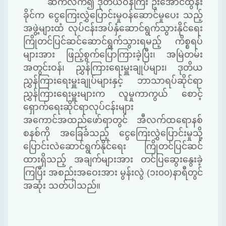
ဆက်လက်၍ ဒုတိယဝန်ကြီး ဦးအောင်ထွန်း
ခိုင်က ငွေကြေးလွှဲပြောင်းမှုဝန်ဆောင်မှုပေး သည့်
အဖွဲ့များထံ လုပ်ငန်းအပ်နှံဆောင်ရွက်သွားနိုင်ရေး
ကြိုတင်ပြင်ဆင်ဆောင်ရွက်သွားရမည့် ကိစ္စရပ်
များအား ဖြည့်စွက်ပြောကြားခဲ့ပြီး၊ အမြဲတမ်း
အတွင်းဝန်၊ ညွှန်ကြားရေးမှူးချုပ်များ၊ ဒုတိယ
ညွှန်ကြားရေးမှူးချုပ်များနှင့် ဘာသာရပ်ဆိုင်ရာ
ညွှန်ကြားရေးမှူးများက လူမှုကာကွယ် စောင့်
ရှောက်ရေးဆိုင်ရာလုပ်ငန်းများ
အကောင်အထည်ဖော်ရာတွင် အီလက်ထရောနစ်
စနစ်ကို အခြေခံသည့် ငွေကြေးလွှဲပြောင်းမှုသို့
ပြောင်းလဲဆောင်ရွက်နိုင်ရေး ကြိုတင်ပြင်ဆင်
ထားရှိသည့် အချက်များအား တင်ပြဆွေးနွေးခဲ့
ကြပြီး အစည်းအဝေးအား မွန်းလွဲ (၁း၀၀)နာရီတွင်
အဆုံး သတ်ပါသည်။