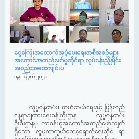
ငွေကြေးအထောက်အပံ့ပေးရေးအစီအစဉ်များ
အကောင်အထည်ဖော်မှုဆိုင်ရာ လုပ်ငန်းညှိနှိုင်း
အစည်းအဝေးကျင်းပ
၀၉ ဩဂုတ် ၂၀၂၁
လူမှုဝန်ထမ်း၊ ကယ်ဆယ်ရေးနှင့် ပြန်လည်
နေရာချထားရေးဝန်ကြီးဌာန၊ လူမှုဝန်ထမ်း
ဦးစီးဌာနမှ တာဝန်ယူအကောင်အထည်ဖော်လျက်
ရှိသော လူမှုကာကွယ်စောင့်ရှောက်ရေးဆိုင် ရာ