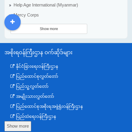
Help Age International (Myanmar)
Mercy Corps
DDM
MOS
DSW
DOR
Show more
အစိုးရဝန်ကြီးဌာန ဝက်ဆိုဒ်များ
နိုင်ငံခြားရေးဝန်ကြီးဌာန
ပြည်ထောင်စုလွှတ်တော်
ပြည်သူ့လွှတ်တော်
အမျိုးသားလွှတ်တော်
ပြည်ထောင်စုအစိုးရအဖွဲ့ရုံးဝန်ကြီးဌာန
ပြည်ထဲရေးဝန်ကြီးဌာန
Show more
ကာကွယ်ရေးဝန်ကြီးဌာန