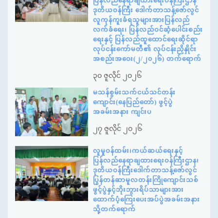
ပြန်လည်နေရာချထားရေးဝန်ကြီးဌာန
ဒုတိယဝန်ကြီး ဒေါက်တာသန့်ဇော်လွင်
လူကုန်ကူးခံရသူများအားပြန်လည်
လက်ခံရေး၊ ပြန်လည်ဝင်ဆံ့ပေါင်းစည်း
ရေးနှင့် ပြန်လည်ထူထောင်ရေးဆိုင်ရာ
လုပ်ငန်းကော်မတီ၏ လုပ်ငန်းညှိနှိုင်း
အစည်းအဝေး(၂/၂၀၂၆) တက်ရောက်
၃၀ ဇူလိုင် ၂၀၂၆
မသန်စွမ်းသက်ငယ်သင်တန်း
ကျောင်း(နေပြည်တော်) ဖွင့်ပွဲ
အခမ်းအနား ကျင်းပ
၂၇ ဇူလိုင် ၂၀၂၆
လူမှုဝန်ထမ်း၊ကယ်ဆယ်ရေးနှင့်
ပြန်လည်နေရာချထားရေးဝန်ကြီးဌာန၊
ဒုတိယဝန်ကြီးဒေါက်တာသန့်ဇော်လွင်
ပြွန်တန်ဆာမူလတန်းကြိုကျောင်းသစ်
ဖွင့်ပွဲနှင့်ဘိုးဘွားရိပ်သာများအား
ထောက်ပံ့ကြေးပေးအပ်ပွဲအခမ်းအနား
သို့တက်ရောက်