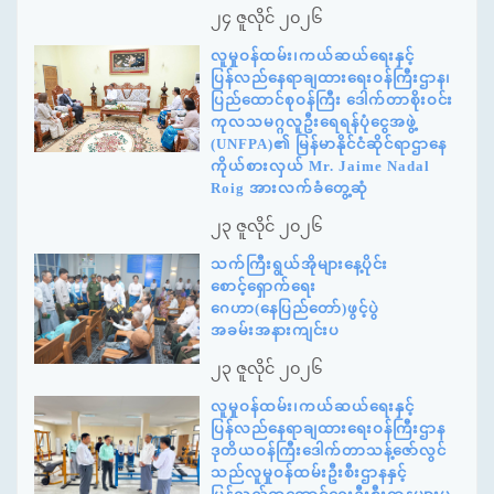
၂၄ ဇူလိုင် ၂၀၂၆
လူမှုဝန်ထမ်း၊ကယ်ဆယ်ရေးနှင့်
ပြန်လည်နေရာချထားရေးဝန်ကြီးဌာန၊
ပြည်ထောင်စုဝန်ကြီး ဒေါက်တာစိုးဝင်း
ကုလသမဂ္ဂလူဦးရေရန်ပုံငွေအဖွဲ့
(UNFPA)၏ မြန်မာနိုင်ငံဆိုင်ရာဌာနေ
ကိုယ်စားလှယ် Mr. Jaime Nadal
Roig အားလက်ခံတွေ့ဆုံ
၂၃ ဇူလိုင် ၂၀၂၆
သက်ကြီးရွယ်အိုများနေ့ပိုင်း
စောင့်ရှောက်ရေး
ဂေဟာ(နေပြည်တော်)ဖွင့်ပွဲ
အခမ်းအနားကျင်းပ
၂၃ ဇူလိုင် ၂၀၂၆
လူမှုဝန်ထမ်း၊ကယ်ဆယ်ရေးနှင့်
ပြန်လည်နေရာချထားရေးဝန်ကြီးဌာန
ဒုတိယဝန်ကြီးဒေါက်တာသန့်ဇော်လွင်
သည်လူမှုဝန်ထမ်းဦးစီးဌာနနှင့်