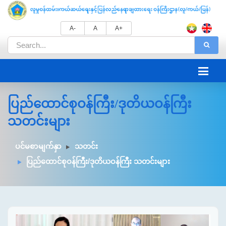
A-
A
A+
ပြည်ထောင်စုဝန်ကြီး/ဒုတိယဝန်ကြီး
သတင်းများ
ပင်မစာမျက်နှာ
သတင်း
ပြည်ထောင်စုဝန်ကြီး/ဒုတိယဝန်ကြီး သတင်းများ