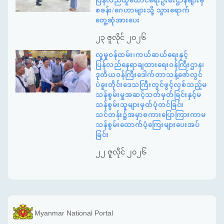
ပြန်လည်ထူထောင်ရေးဦးစီးဌာနများမှ
စခန်း/ဂေဟာများသို့ သွားရောက်
တွေ့ဆုံအားပေး
၂၃ ဇူလိုင် ၂၀၂၆
လူမှုဝန်ထမ်း၊ကယ်ဆယ်ရေးနှင့်
ပြန်လည်နေရာချထားရေးဝန်ကြီးဌာန၊
ဒုတိယဝန်ကြီးဒေါက်တာသန့်ဇော်လွင်
ပဲခူးတိုင်းဒေသကြီးတွင်ဖွင့်လှစ်သည့်မ
သန်စွမ်းမှုအဆင့်သတ်မှတ်ခြင်းနှင့်မ
သန်စွမ်းသူများမှတ်ပုံတင်ခြင်း
သင်တန်း၌အမှာစကားပြောကြားကာမ
သန်စွမ်းထောက်ပံ့ကြေးများပေးအပ်
ခြင်း
၂၂ ဇူလိုင် ၂၀၂၆
Myanmar National Portal