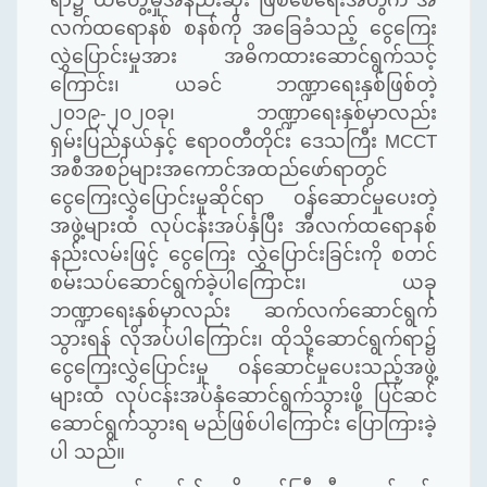
ရာ၌ ထိတွေ့မှုအနည်းဆုံး ဖြစ်စေရေးအတွက် အီ
လက်ထရောနစ် စနစ်ကို အခြေခံသည့် ငွေကြေး
လွှဲပြောင်းမှုအား အဓိကထားဆောင်ရွက်သင့်
ကြောင်း၊ ယခင် ဘဏ္ဍာရေးနှစ်ဖြစ်တဲ့
၂၀၁၉-၂၀၂၀ခု၊ ဘဏ္ဍာရေးနှစ်မှာလည်း
ရှမ်းပြည်နယ်နှင့် ဧရာဝတီတိုင်း ဒေသကြီး
MCCT
အစီအစဉ်များအကောင်အထည်ဖော်ရာတွင်
ငွေကြေးလွှဲပြောင်းမှုဆိုင်ရာ ဝန်ဆောင်မှုပေးတဲ့
အဖွဲ့များထံ လုပ်ငန်းအပ်နှံပြီး အီလက်ထရောနစ်
နည်းလမ်းဖြင့် ငွေကြေး လွှဲပြောင်းခြင်းကို စတင်
စမ်းသပ်ဆောင်ရွက်ခဲ့ပါကြောင်း၊ ယခု
ဘဏ္ဍာရေးနှစ်မှာလည်း ဆက်လက်ဆောင်ရွက်
သွားရန် လိုအပ်ပါကြောင်း၊ ထိုသို့ဆောင်ရွက်ရာ၌
ငွေကြေးလွှဲပြောင်းမှု ဝန်ဆောင်မှုပေးသည့်အဖွဲ့
များထံ လုပ်ငန်းအပ်နှံဆောင်ရွက်သွားဖို့ ပြင်ဆင်
ဆောင်ရွက်သွားရ မည်ဖြစ်ပါကြောင်း ပြောကြားခဲ့
ပါ သည်။