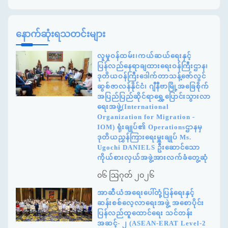
နောက်ဆုံးရသတင်းများ
လူမှုဝန်ထမ်း၊ကယ်ဆယ်ရေးနှင့်
ပြန်လည်နေရာချထားရေးဝန်ကြီးဌာန၊
ဒုတိယဝန်ကြီးဒေါက်တာသန့်ဇော်လွင်
ဆွစ်ဇာလန်နိုင်ငံ၊ ဂျီနီဗာမြို့အခြေစိုက်
အပြည်ပြည်ဆိုင်ရာရွှေ့ပြောင်းသွားလာ
ရေးအဖွဲ့(International
Organization for Migration -
IOM) ရုံးချုပ်၏ Operationsဌာနမှ
ဒုတိယညွှန်ကြားရေးမှူးချုပ် Ms.
Ugochi DANIELS ဦးဆောင်သော
ကိုယ်စားလှယ်အဖွဲ့အားလက်ခံတွေ့ဆုံ
၀၆ ဩဂုတ် ၂၀၂၆
အာဆီယံအရေးပေါ်တုံ့ပြန်ရေးနှင့်
ဆန်းစစ်လေ့လာရေးအဖွဲ့ အစောပိုင်း
ပြန်လည်ထူထောင်ရေး သင်တန်း
အဆင့်- ၂ (ASEAN-ERAT Level-2