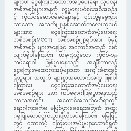
ချက်ပါ ငွေကြေးအထောက်အပံ့ပေးရေး လုပ်ငန်း
အစီအစဉ်များအနက် လူမှုရေးပင်စင်အစီအစဉ်နှ
င့် ကိုယ်ဝန်ဆောင်မိခင်များနှင့် ၎င်းတို့မှမွေးဖွား
လာသော အသက်(၂)နှစ်အောက်ကလေးသူငယ်
များအား ငွေကြေးအထောက်အပံ့ပေးရေး
အစီအစဉ်
(MCCT)
အစီအစဉ်(၂)ရပ်အား ပုံမှန်
အစီအစဉ် များအနေဖြင့် အကောင်အထည် ဖော်
လျက်ရှိပါကြောင်း၊ ယခုကဲ့သို့သော ကိုဗစ်-၁၉
ကပ်ရောဂါ ဖြစ်ပွားနေသည့် အချိန်ကာလ၌
ငွေကြေးအထောက်အပံ့များဟာ အကျိုးခံစားခွင့်
ရှိသူများ အတွက် များစွာအထောက်အကူ ဖြစ်ပါ
ကြောင်း၊ ငွေကြေးအထောက်အပံ့ပေးရေး
အစီအစဉ်များ အား ကပ်ရောဂါဖြစ်ပွားနေသည့်
ကာလအတွင်း အကောင်အထည်ဖော်ရာတွင်
ရောဂါကူးစက်မှု မဖြစ်ပွားစေရေးအတွက် အထူး
ဂရုပြုဆောင်ရွက်သွားဖို့လိုအပ်ကြောင်း၊ မြေပြင်
တွင် ထောက်ပံ့ ကြေးပေးအပ်မှုများဆောင်ရွက်