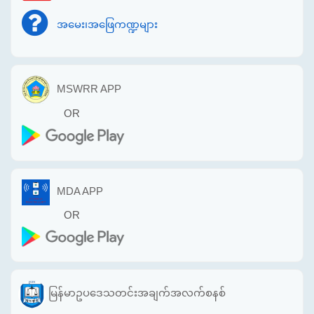
အမေး၊အဖြေကဏ္ဍများ
MSWRR APP
OR
MDA APP
OR
မြန်မာဥပဒေသတင်းအချက်အလက်စနစ်