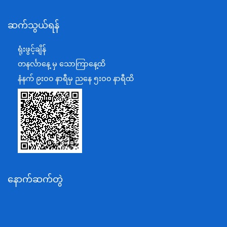
နယ်စပ်ရေးရာဝန်ကြီးဌာန
ဆက်သွယ်ရန်
စီမံကိန်း၊ဘဏ္ဍာရေးနှင့်စက်မှုဝန်ကြီးဌာန
ရင်းနှီးမြှုပ်နှံမှုနှင့် နိုင်ငံခြားစီးပွားဆက်သွယ်ရေးဝန်ကြီးဌာန
ရုံးဖွင့်ချိန်
အပြည်ပြည်ဆိုင်ရာပူးပေါင်းဆောင်ရွက်ရေးဝန်ကြီးဌာန
တနင်္လာနေ့ မှ သောကြာနေ့ထိ
ပြန်ကြားရေးဝန်ကြီးဌာန
နံနက် ၉းဝ၀ နာရီမှ ညနေ ၅းဝ၀ နာရီထိ
သာသနာရေးနှင့် ယဉ်ကျေးမှုဝန်ကြီးဌာန
စိုက်ပျိုးရေး၊မွေးမြူရေးနှင့်ဆည်မြောင်းဝန်ကြီးဌာန
ပို့ဆောင်ရေးနှင့်ဆက်သွယ်ရေးဝန်ကြီးဌာန
သယံဇာတနှင့်ပတ်ဝန်းကျင်ထိန်းသိမ်းရေးဝန်ကြီးဌာန
လျှပ်စစ်နှင့်စွမ်းအင်ဝန်ကြီးဌာန
နောက်ဆက်တွဲ
အလုပ်သမား၊လူဝင်မှုကြီးကြပ်ရေးနှင့်ပြည်သူ့အင်အား
ဝန်ကြီးဌာန
စီးပွားရေးနှင့်ကူးသန်းရောင်းဝယ်ရေးဝန်ကြီးဌာန