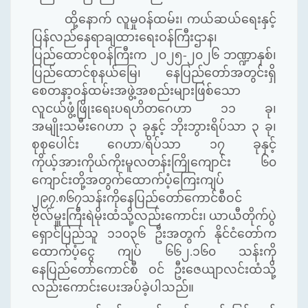
ထို့နောက် လူမှုဝန်ထမ်း၊ ကယ်ဆယ်ရေးနှင့်
ပြန်လည်နေရာချထားရေးဝန်ကြီးဌာန၊
ပြည်ထောင်စုဝန်ကြီးက ၂၀၂၅-၂၀၂၆ ဘဏ္ဍာနှစ်၊
ပြည်ထောင်စုနယ်မြေ၊ နေပြည်တော်အတွင်းရှိ
စေတနာ့ဝန်ထမ်းအဖွဲ့အစည်းများဖြစ်သော
လူငယ်ဖွံ့ဖြိုးရေးပရဟိတဂေဟာ ၁၁ ခု၊
အမျိုးသမီးဂေဟာ ၃ ခုနှင့် ဘိုးဘွားရိပ်သာ ၃ ခု၊
စုစုပေါင်း ဂေဟာ/ရိပ်သာ ၁၇ ခုနှင့်
ကိုယ့်အားကိုယ်ကိုးမူလတန်းကြိုကျောင်း ၆၀
ကျောင်းတို့အတွက်ထောက်ပံ့ကြေးကျပ်
၂၉၇.၈၆၇သန်းကိုနေပြည်တော်ကောင်စီဝင်
ဗိုလ်မှူးကြီးရဲမိုးထံသို့လည်းကောင်း၊ ယာယီတိုက်ပွဲ
ရှောင်ပြည်သူ ၁၁၀၃၆ ဦးအတွက် နိုင်ငံတော်က
ထောက်ပံ့ငွေ ကျပ် ၆၆၂.၁၆၀ သန်းကို
နေပြည်တော်ကောင်စီ ဝင် ဦးဇေယျာလင်းထံသို့
လည်းကောင်းပေးအပ်ခဲ့ပါသည်။