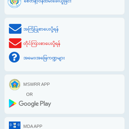
စေတနာ့ဝန်ထမ်းခေါ်ယူခြင်း
အကြံပြုစာပေးပို့ရန်
တိုင်ကြားစာပေးပို့ရန်
အမေး၊အဖြေကဏ္ဍများ
MSWRR APP
OR
MDA APP