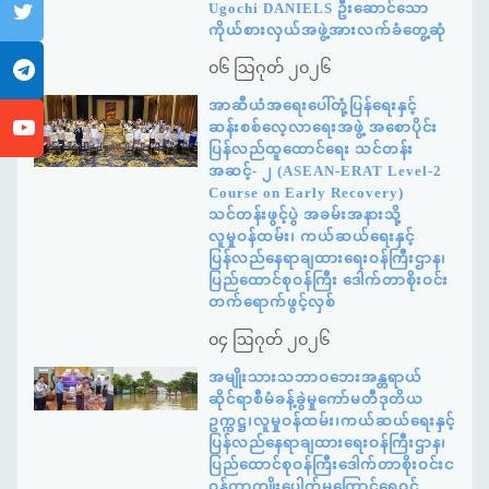
Ugochi DANIELS ဦးဆောင်သော
ကိုယ်စားလှယ်အဖွဲ့အားလက်ခံတွေ့ဆုံ
၀၆ ဩဂုတ် ၂၀၂၆
အာဆီယံအရေးပေါ်တုံ့ပြန်ရေးနှင့်
ဆန်းစစ်လေ့လာရေးအဖွဲ့ အစောပိုင်း
ပြန်လည်ထူထောင်ရေး သင်တန်း
အဆင့်- ၂ (ASEAN-ERAT Level-2
Course on Early Recovery)
သင်တန်းဖွင့်ပွဲ အခမ်းအနားသို့
လူမှုဝန်ထမ်း၊ ကယ်ဆယ်ရေးနှင့်
ပြန်လည်နေရာချထားရေးဝန်ကြီးဌာန၊
ပြည်ထောင်စုဝန်ကြီး ဒေါက်တာစိုးဝင်း
တက်ရောက်ဖွင့်လှစ်
၀၄ ဩဂုတ် ၂၀၂၆
အမျိုးသားသဘာဝဘေးအန္တရာယ်
ဆိုင်ရာစီမံခန့်ခွဲမှုကော်မတီဒုတိယ
ဥက္ကဋ္ဌ၊လူမှုဝန်ထမ်း၊ကယ်ဆယ်ရေးနှင့်
ပြန်လည်နေရာချထားရေးဝန်ကြီးဌာန၊
ပြည်ထောင်စုဝန်ကြီးဒေါက်တာစိုးဝင်းင
ဝန်တာကျိုးပေါက်မှုကြောင့်ရေဝင်