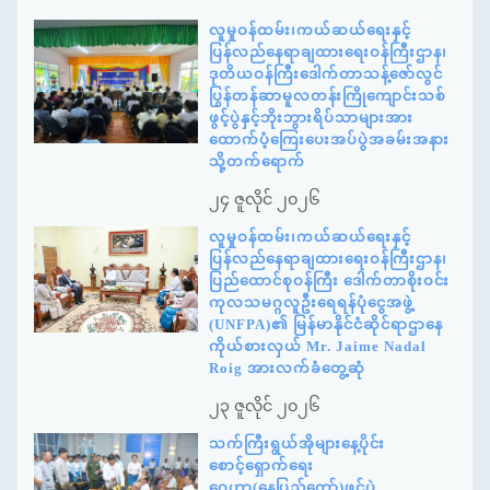
လူမှုဝန်ထမ်း၊ကယ်ဆယ်ရေးနှင့်
ပြန်လည်နေရာချထားရေးဝန်ကြီးဌာန၊
ဒုတိယဝန်ကြီးဒေါက်တာသန့်ဇော်လွင်
ပြွန်တန်ဆာမူလတန်းကြိုကျောင်းသစ်
ဖွင့်ပွဲနှင့်ဘိုးဘွားရိပ်သာများအား
ထောက်ပံ့ကြေးပေးအပ်ပွဲအခမ်းအနား
သို့တက်ရောက်
၂၄ ဇူလိုင် ၂၀၂၆
လူမှုဝန်ထမ်း၊ကယ်ဆယ်ရေးနှင့်
ပြန်လည်နေရာချထားရေးဝန်ကြီးဌာန၊
ပြည်ထောင်စုဝန်ကြီး ဒေါက်တာစိုးဝင်း
ကုလသမဂ္ဂလူဦးရေရန်ပုံငွေအဖွဲ့
(UNFPA)၏ မြန်မာနိုင်ငံဆိုင်ရာဌာနေ
ကိုယ်စားလှယ် Mr. Jaime Nadal
Roig အားလက်ခံတွေ့ဆုံ
၂၃ ဇူလိုင် ၂၀၂၆
သက်ကြီးရွယ်အိုများနေ့ပိုင်း
စောင့်ရှောက်ရေး
ဂေဟာ(နေပြည်တော်)ဖွင့်ပွဲ