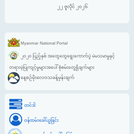
၂၂ ဇူလိုင် ၂၀၂၆
Myanmar National Portal
၂၀၂၀ ပြည့်နှစ် အထွေထွေရွေးကောက်ပွဲ မဲမသမာမှုနှင့်
တရားမဲ့ပြုကျင့်မှုများအပေါ် စုံစမ်းတွေ့ရှိချက်များ
နေ့စဉ်မိုးလေဝသခန့်မှန်းချက်
တင်ဒါ
ဝန်ထမ်းခေါ်ယူခြင်း