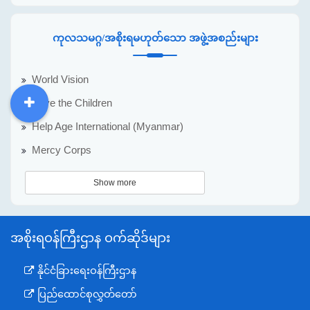
ကုလသမဂ္ဂ/အစိုးရမဟုတ်သော အဖွဲ့အစည်းများ
World Vision
Save the Children
DDM
MOS
DSW
DOR
Help Age International (Myanmar)
Mercy Corps
Show more
အစိုးရဝန်ကြီးဌာန ဝက်ဆိုဒ်များ
နိုင်ငံခြားရေးဝန်ကြီးဌာန
ပြည်ထောင်စုလွှတ်တော်