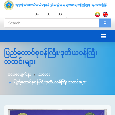
A-
A
A+
ပြည်ထောင်စုဝန်ကြီး/ဒုတိယဝန်ကြီး
သတင်းများ
ပင်မစာမျက်နှာ
သတင်း
ပြည်ထောင်စုဝန်ကြီး/ဒုတိယဝန်ကြီး သတင်းများ