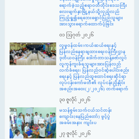
ရောက်ခဲ့သည့်ဧရာဝတီတိုင်းဒေသကြီး
လေးမျက်နှာမြို့နယ်သို့လှည့်လည်
ကြည့်ရှု၍ရေဘေးရှောင်ပြည်သူများ
အားသွားရောက်ထောက်ပံ့ခြင်း
၀၁ ဩဂုတ် ၂၀၂၆
လူမှုဝန်ထမ်း၊ကယ်ဆယ်ရေးနှင့်
ပြန်လည်နေရာချထားရေးဝန်ကြီးဌာန
ဒုတိယဝန်ကြီး ဒေါက်တာသန့်ဇော်လွင်
လူကုန်ကူးခံရသူများအားပြန်လည်
လက်ခံရေး၊ ပြန်လည်ဝင်ဆံ့ပေါင်းစည်း
ရေးနှင့် ပြန်လည်ထူထောင်ရေးဆိုင်ရာ
လုပ်ငန်းကော်မတီ၏ လုပ်ငန်းညှိနှိုင်း
အစည်းအဝေး(၂/၂၀၂၆) တက်ရောက်
၃၀ ဇူလိုင် ၂၀၂၆
မသန်စွမ်းသက်ငယ်သင်တန်း
ကျောင်း(နေပြည်တော်) ဖွင့်ပွဲ
အခမ်းအနား ကျင်းပ
၂၇ ဇူလိုင် ၂၀၂၆