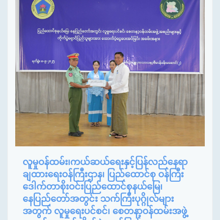
လူမှုဝန်ထမ်း၊ကယ်ဆယ်ရေးနှင့်ပြန်လည်နေရာ
ချထားရေးဝန်ကြီးဌာန၊ ပြည်ထောင်စု ဝန်ကြီး
ဒေါက်တာစိုးဝင်းပြည်ထောင်စုနယ်မြေ၊
နေပြည်တော်အတွင်း သက်ကြီးပုဂ္ဂိုလ်များ
အတွက် လူမှုရေးပင်စင်၊ စေတနာ့ဝန်ထမ်းအဖွဲ့