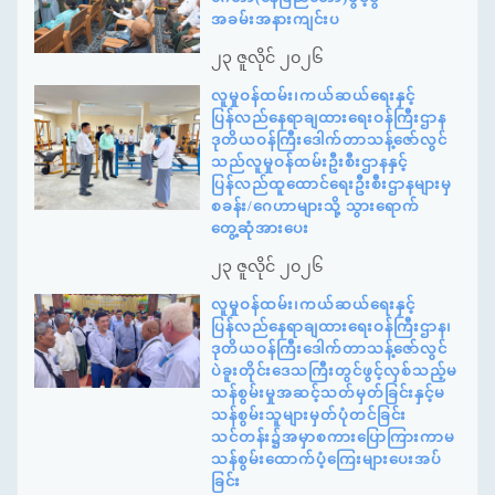
အခမ်းအနားကျင်းပ
၂၃ ဇူလိုင် ၂၀၂၆
လူမှုဝန်ထမ်း၊ကယ်ဆယ်ရေးနှင့်
ပြန်လည်နေရာချထားရေးဝန်ကြီးဌာန
ဒုတိယဝန်ကြီးဒေါက်တာသန့်ဇော်လွင်
သည်လူမှုဝန်ထမ်းဦးစီးဌာနနှင့်
ပြန်လည်ထူထောင်ရေးဦးစီးဌာနများမှ
စခန်း/ဂေဟာများသို့ သွားရောက်
တွေ့ဆုံအားပေး
၂၃ ဇူလိုင် ၂၀၂၆
လူမှုဝန်ထမ်း၊ကယ်ဆယ်ရေးနှင့်
ပြန်လည်နေရာချထားရေးဝန်ကြီးဌာန၊
ဒုတိယဝန်ကြီးဒေါက်တာသန့်ဇော်လွင်
ပဲခူးတိုင်းဒေသကြီးတွင်ဖွင့်လှစ်သည့်မ
သန်စွမ်းမှုအဆင့်သတ်မှတ်ခြင်းနှင့်မ
သန်စွမ်းသူများမှတ်ပုံတင်ခြင်း
သင်တန်း၌အမှာစကားပြောကြားကာမ
သန်စွမ်းထောက်ပံ့ကြေးများပေးအပ်
ခြင်း