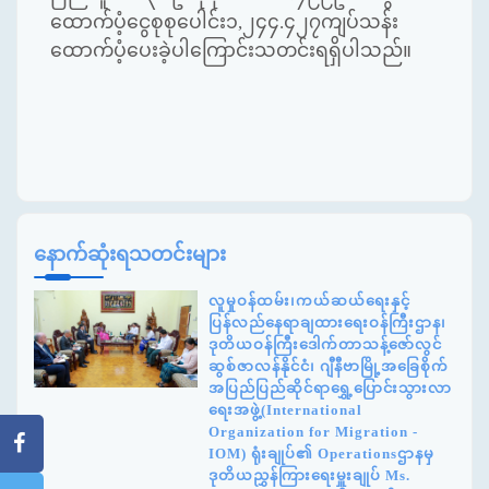
ထောက်ပံ့ငွေစုစုပေါင်း၁
,
၂၄၄.၄၂၇ကျပ်သန်း
ထောက်ပံ့ပေးခဲ့ပါကြောင်းသတင်းရရှိပါသည်။
နောက်ဆုံးရသတင်းများ
လူမှုဝန်ထမ်း၊ကယ်ဆယ်ရေးနှင့်
ပြန်လည်နေရာချထားရေးဝန်ကြီးဌာန၊
ဒုတိယဝန်ကြီးဒေါက်တာသန့်ဇော်လွင်
ဆွစ်ဇာလန်နိုင်ငံ၊ ဂျီနီဗာမြို့အခြေစိုက်
အပြည်ပြည်ဆိုင်ရာရွှေ့ပြောင်းသွားလာ
ရေးအဖွဲ့(International
Organization for Migration -
IOM) ရုံးချုပ်၏ Operationsဌာနမှ
ဒုတိယညွှန်ကြားရေးမှူးချုပ် Ms.