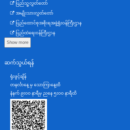
ပြည်သူ့လွှတ်တော်
အမျိုးသားလွှတ်တော်
ပြည်ထောင်စုအစိုးရအဖွဲ့ရုံးဝန်ကြီးဌာန
ပြည်ထဲရေးဝန်ကြီးဌာန
Show more
ကာကွယ်ရေးဝန်ကြီးဌာန
နယ်စပ်ရေးရာဝန်ကြီးဌာန
ဆက်သွယ်ရန်
စီမံကိန်း၊ဘဏ္ဍာရေးနှင့်စက်မှုဝန်ကြီးဌာန
ရင်းနှီးမြှုပ်နှံမှုနှင့် နိုင်ငံခြားစီးပွားဆက်သွယ်ရေးဝန်ကြီးဌာန
ရုံးဖွင့်ချိန်
အပြည်ပြည်ဆိုင်ရာပူးပေါင်းဆောင်ရွက်ရေးဝန်ကြီးဌာန
တနင်္လာနေ့ မှ သောကြာနေ့ထိ
ပြန်ကြားရေးဝန်ကြီးဌာန
နံနက် ၉းဝ၀ နာရီမှ ညနေ ၅းဝ၀ နာရီထိ
သာသနာရေးနှင့် ယဉ်ကျေးမှုဝန်ကြီးဌာန
စိုက်ပျိုးရေး၊မွေးမြူရေးနှင့်ဆည်မြောင်းဝန်ကြီးဌာန
ပို့ဆောင်ရေးနှင့်ဆက်သွယ်ရေးဝန်ကြီးဌာန