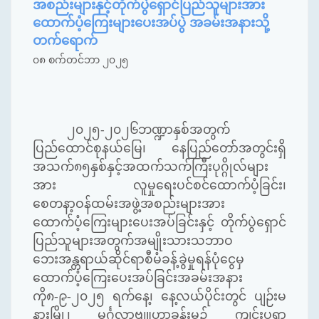
အစည်းများနှင့်တိုက်ပွဲရှောင်ပြည်သူများအား
ထောက်ပံ့ကြေးများပေးအပ်ပွဲ အခမ်းအနားသို့
တက်ရောက်
၀၈ စက်တင်ဘာ ၂၀၂၅
၂၀၂၅-၂၀၂၆ဘဏ္ဍာနှစ်အတွက်
ပြည်ထောင်စုနယ်မြေ၊ နေပြည်တော်အတွင်းရှိ
အသက်၈၅နှစ်နှင့်အထက်သက်ကြီးပုဂ္ဂိုလ်များ
အား လူမှုရေးပင်စင်ထောက်ပံ့ခြင်း၊
စေတနာ့ဝန်ထမ်းအဖွဲ့အစည်းများအား
ထောက်ပံ့ကြေးများပေးအပ်ခြင်းနှင့် တိုက်ပွဲရှောင်
ပြည်သူများအတွက်အမျိုးသားသဘာဝ
ဘေးအန္တရာယ်ဆိုင်ရာစီမံခန့်ခွဲမှုရန်ပုံငွေမှ
ထောက်ပံ့ကြေးပေးအပ်ခြင်းအခမ်းအနား
ကို၈-၉-၂၀၂၅ ရက်နေ့၊ နေ့လယ်ပိုင်းတွင် ပျဉ်းမ
နားမြို့၊ မင်္ဂလာဗျူဟာခန်းမ၌ ကျင်းပရာ