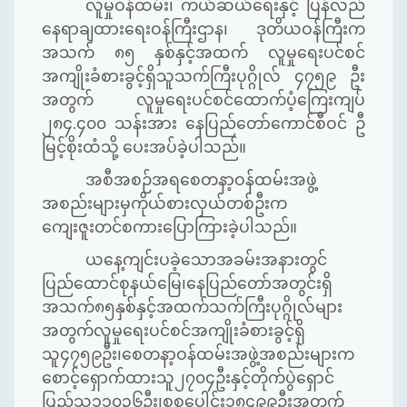
လူမှုဝန်ထမ်း၊ ကယ်ဆယ်ရေးနှင့် ပြန်လည်
နေရာချထားရေးဝန်ကြီးဌာန၊ ဒုတိယဝန်ကြီးက
အသက် ၈၅ နှစ်နှင့်အထက် လူမှုရေးပင်စင်
အကျိုးခံစားခွင့်ရှိသူသက်ကြီးပုဂ္ဂိုလ် ၄၇၅၉ ဦး
အတွက် လူမှုရေးပင်စင်ထောက်ပံ့ကြေးကျပ်
၂၈၄.၄၀၀ သန်းအား နေပြည်တော်ကောင်စီဝင် ဦ
မြင့်စိုးထံသို့ ပေးအပ်ခဲ့ပါသည်။
အစီအစဉ်အရစေတနာ့ဝန်ထမ်းအဖွဲ့
အစည်းများမှကိုယ်စားလှယ်တစ်ဦးက
ကျေးဇူးတင်စကားပြောကြားခဲ့ပါသည်။
ယနေ့ကျင်းပခဲ့သောအခမ်းအနားတွင်
ပြည်ထောင်စုနယ်မြေ၊နေပြည်တော်အတွင်းရှိ
အသက်၈၅နှစ်နှင့်အထက်သက်ကြီးပုဂ္ဂိုလ်များ
အတွက်လူမှုရေးပင်စင်အကျိုးခံစားခွင့်ရှိ
သူ၄၇၅၉ဦး၊စေတနာ့ဝန်ထမ်းအဖွဲ့အစည်းများက
စောင့်ရှောက်ထားသူ၂၇၀၄ဦးနှင့်တိုက်ပွဲရှောင်
ပြည်သူ၁၁၀၃၆ဦး၊စုစုပေါင်း၁၈၄၉၉ဦးအတွက်