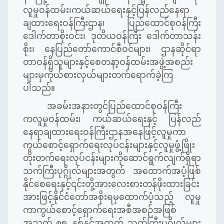
လူမှုဝန်ထမ်း၊ကယ်ဆယ်ရေးနှင့်ပြန်လည်နေရာ
ချထားရေးဝန်ကြီးဌာန၊ ပြည်ထောင်စုဝန်ကြီး
ဒေါက်တာစိုးဝင်း၊ ဒုတိယဝန်ကြီး ဒေါက်တာသန်း
စိုး၊ နေပြည်တော်ကောင်စီဝင်များ၊ ဌာနဆိုင်ရာ
တာဝန်ရှိသူများနှင့်စေတနာ့ဝန်ထမ်းအဖွဲ့အစည်း
များမှကိုယ်စားလှယ်များတက်ရောက်ခဲ့ကြ
ပါသည်။
အခမ်းအနားတွင်ပြည်ထောင်စုဝန်ကြီး
ကလူမှုဝန်ထမ်း၊ ကယ်ဆယ်ရေးနှင့် ပြန်လည်
နေရာချထားရေးဝန်ကြီးဌာနအနေဖြင့်လူမှုကာ
ကွယ်စောင့်ရှောက်ရေးလုပ်ငန်းများနှင့်လူမှုဖွံ့ဖြိုး
တိုးတက်ရေးလုပ်ငန်းများကိုဆောင်ရွက်လျက်ရှိရာ
သက်ကြီးပုဂ္ဂိုလ်များအတွက် အထောက်အပံ့ဖြစ်
နိုင်စေရေးနှင့်၎င်းတို့အားလေးစားတန်ဖိုးထားခြင်း
အားဖြင့်နိုင်ငံ‌တော်အစိုးရမှထောက်ပံ့သည့် လူမှု
ကာကွယ်စောင့်ရှောက်ရေးအစီအစဉ်အဖြစ်
အသက် ၈၅ နှစ်နှင့်အထက် သက်ကြီးပုဂ္ဂိုလ်များ