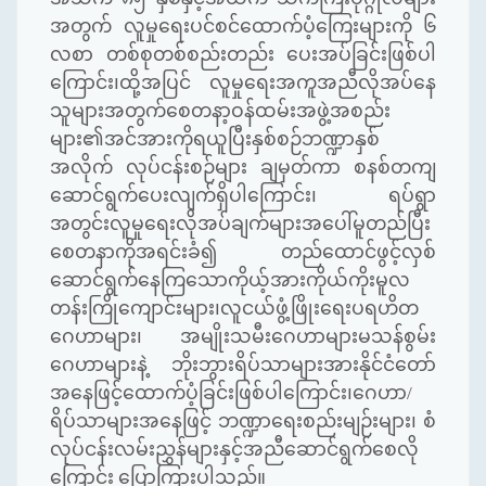
အတွက် လူမှုရေးပင်စင်ထောက်ပံ့ကြေးများကို ၆
လစာ တစ်စုတစ်စည်းတည်း ပေးအပ်ခြင်းဖြစ်ပါ
ကြောင်း၊ထို့အပြင် လူမှုရေးအကူအညီလိုအပ်နေ
သူများအတွက်စေတနာ့ဝန်ထမ်းအဖွဲ့အစည်း
များ၏အင်အားကိုရယူပြီးနှစ်စဉ်ဘဏ္ဍာနှစ်
အလိုက် လုပ်ငန်းစဉ်များ ချမှတ်ကာ စနစ်တကျ
ဆောင်ရွက်ပေးလျက်ရှိပါကြောင်း၊ ရပ်ရွာ
အတွင်းလူမှုရေးလိုအပ်ချက်များအပေါ်မူတည်ပြီး
စေတနာကိုအရင်းခံ၍ တည်ထောင်ဖွင့်လှစ်
ဆောင်ရွက်နေကြသောကိုယ့်အားကိုယ်ကိုးမူလ
တန်းကြိုကျောင်းများ၊လူငယ်ဖွံ့ဖြိုးရေးပရဟိတ
ဂေဟာများ၊ အမျိုးသမီးဂေဟာများမသန်စွမ်း
ဂေဟာများနဲ့ ဘိုးဘွားရိပ်သာများအားနိုင်ငံတော်
အနေဖြင့်ထောက်ပံ့ခြင်းဖြစ်ပါကြောင်း၊ဂေဟာ/
ရိပ်သာများအနေဖြင့် ဘဏ္ဍာရေးစည်းမျဉ်းများ၊ စံ
လုပ်ငန်းလမ်းညွှန်များနှင့်အညီဆောင်ရွက်စေလို
ကြောင်း ပြောကြားပါသည်။