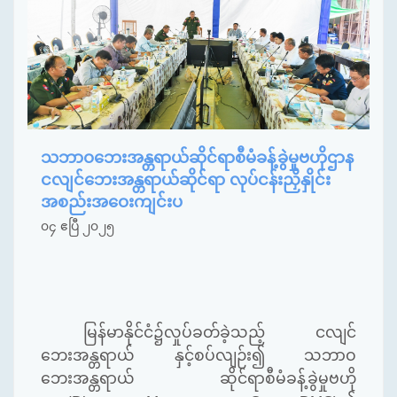
သဘာဝဘေးအန္တရာယ်ဆိုင်ရာစီမံခန့်ခွဲမှုဗဟိုဌာန
ငလျင်ဘေးအန္တရာယ်ဆိုင်ရာ လုပ်ငန်းညှိနှိုင်း
အစည်းအဝေးကျင်းပ
၀၄ ဧပြီ ၂၀၂၅
မြန်မာနိုင်ငံ၌လှုပ်ခတ်ခဲ့သည့် ငလျင်
ဘေးအန္တရာယ် နှင့်စပ်လျဉ်း၍ သဘာဝ
ဘေးအန္တရာယ် ဆိုင်ရာစီမံခန့်ခွဲမှုဗဟို