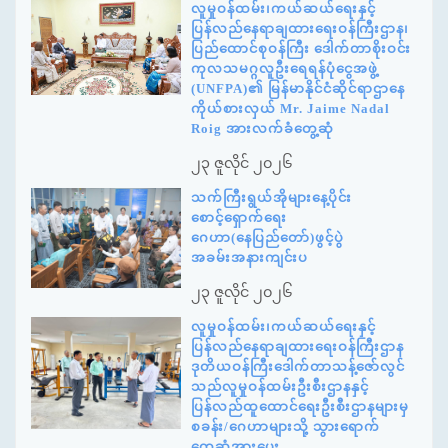
လူမှုဝန်ထမ်း၊ကယ်ဆယ်ရေးနှင့်
ပြန်လည်နေရာချထားရေးဝန်ကြီးဌာန၊
ပြည်ထောင်စုဝန်ကြီး ဒေါက်တာစိုးဝင်း
ကုလသမဂ္ဂလူဦးရေရန်ပုံငွေအဖွဲ့
(UNFPA)၏ မြန်မာနိုင်ငံဆိုင်ရာဌာနေ
ကိုယ်စားလှယ် Mr. Jaime Nadal
Roig အားလက်ခံတွေ့ဆုံ
၂၃ ဇူလိုင် ၂၀၂၆
သက်ကြီးရွယ်အိုများနေ့ပိုင်း
စောင့်ရှောက်ရေး
ဂေဟာ(နေပြည်တော်)ဖွင့်ပွဲ
အခမ်းအနားကျင်းပ
၂၃ ဇူလိုင် ၂၀၂၆
လူမှုဝန်ထမ်း၊ကယ်ဆယ်ရေးနှင့်
ပြန်လည်နေရာချထားရေးဝန်ကြီးဌာန
ဒုတိယဝန်ကြီးဒေါက်တာသန့်ဇော်လွင်
သည်လူမှုဝန်ထမ်းဦးစီးဌာနနှင့်
ပြန်လည်ထူထောင်ရေးဦးစီးဌာနများမှ
စခန်း/ဂေဟာများသို့ သွားရောက်
တွေ့ဆုံအားပေး