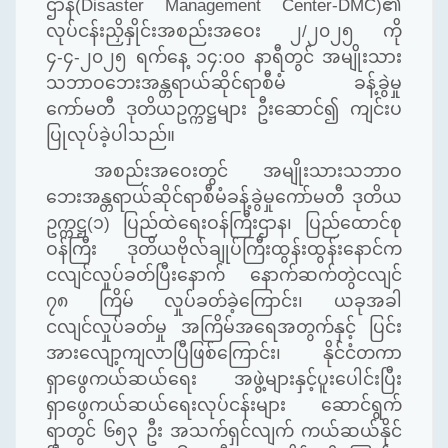
ဌာန
(Disaster Management Center-DMC)
၏
လုပ်ငန်းညှိနှိုင်းအစည်းအဝေး ၂
/
၂၀၂၅ ကို
၄
-
၄
-
၂၀၂၅ ရက်နေ့ ၁၄
:
၀၀ နာရီတွင် အမျိုးသား
သဘာဝဘေးအန္တရာယ်ဆိုင်ရာစီမံ ခန့်ခွဲမှု
ကော်မတီ ဒုတိယဥက္ကဋ္ဌများ ဦးဆောင်၍ ကျင်းပ
ပြုလုပ်ခဲ့ပါသည်။
အစည်းအဝေးတွင် အမျိုးသားသဘာဝ
ဘေးအန္တရာယ်ဆိုင်ရာစီမံခန့်ခွဲမှုကော်မတီ ဒုတိယ
ဥက္ကဋ္ဌ
(
၁
)
ပြည်ထဲရေးဝန်ကြီးဌာန၊ ပြည်ထောင်စု
ဝန်ကြီး ဒုတိယဗိုလ်ချုပ်ကြီးထွန်းထွန်းနောင်က
ငလျင်လှုပ်ခတ်ပြီးနောက် နောက်ဆက်တွဲငလျင်
၇၈ ကြိမ် လှုပ်ခတ်ခဲ့ကြောင်း၊ ယခုအခါ
ငလျင်လှုပ်ခတ်မှု အကြိမ်အရေအတွက်နှင့် ပြင်း
အားလျော့ကျလာပြီဖြစ်ကြောင်း၊ နိုင်ငံတကာ
ရှာဖွေကယ်ဆယ်ရေး အဖွဲ့
များနှင့်
ပူးပေါင်းပြီး
ရှာဖွေကယ်ဆယ်ရေးလုပ်ငန်းများ ဆောင်ရွက်
ရာတွင် ၆၅၃ ဦး အသက်ရှင်လျက် ကယ်ဆယ်နိုင်