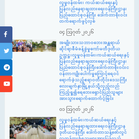
လူမှုဝန်ထမ်း၊ ကယ်ဆယ်ရေးနှင့်
ပြန်လည်နေရာချထားရေးဝန်ကြီးဌာန၊
ပြည်ထောင်စုဝန်ကြီး ဒေါက်တာစိုးဝင်း
တက်ရောက်ဖွင့်လှစ်
၀၄ ဩဂုတ် ၂၀၂၆
အမျိုးသားသဘာဝဘေးအန္တရာယ်
ဆိုင်ရာစီမံခန့်ခွဲမှုကော်မတီဒုတိယ
ဥက္ကဋ္ဌ၊လူမှုဝန်ထမ်း၊ကယ်ဆယ်ရေးနှင့်
ပြန်လည်နေရာချထားရေးဝန်ကြီးဌာန၊
ပြည်ထောင်စုဝန်ကြီးဒေါက်တာစိုးဝင်းင
ဝန်တာကျိုးပေါက်မှုကြောင့်ရေဝင်
ရောက်ခဲ့သည့်ဧရာဝတီတိုင်းဒေသကြီး
လေးမျက်နှာမြို့နယ်သို့လှည့်လည်
ကြည့်ရှု၍ရေဘေးရှောင်ပြည်သူများ
အားသွားရောက်ထောက်ပံ့ခြင်း
၀၁ ဩဂုတ် ၂၀၂၆
လူမှုဝန်ထမ်း၊ကယ်ဆယ်ရေးနှင့်
ပြန်လည်နေရာချထားရေးဝန်ကြီးဌာန
ဒုတိယဝန်ကြီး ဒေါက်တာသန့်ဇော်လွင်
လူကုန်ကူးခံရသူများအားပြန်လည်