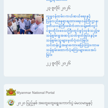
၂၃ ဇူလိုင် ၂၀၂၆
လူမှုဝန်ထမ်း၊ကယ်ဆယ်ရေးနှင့်
ပြန်လည်နေရာချထားရေးဝန်ကြီးဌာန၊
ဒုတိယဝန်ကြီးဒေါက်တာသန့်ဇော်လွင်
ပဲခူးတိုင်းဒေသကြီးတွင်ဖွင့်လှစ်သည့်မ
သန်စွမ်းမှုအဆင့်သတ်မှတ်ခြင်းနှင့်မ
သန်စွမ်းသူများမှတ်ပုံတင်ခြင်း
သင်တန်း၌အမှာစကားပြောကြားကာမ
သန်စွမ်းထောက်ပံ့ကြေးများပေးအပ်
ခြင်း
၂၂ ဇူလိုင် ၂၀၂၆
Myanmar National Portal
၂၀၂၀ ပြည့်နှစ် အထွေထွေရွေးကောက်ပွဲ မဲမသမာမှုနှင့်