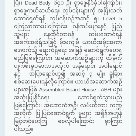
ပြီး၊
Dead Body
၆၄၀ ဦး ရှာဖွေနိုင်ခဲ့ပါကြောင်း၊
ရှာဖွေကယ်ဆယ်ရေး လုပ်ငန်းများကို အပြီးသတ်
ဆောင်ရွက်ရန် လုပ်ငန်း
စဉ်အဆင့်
၅၊
Level 5
ကြေညာထားပါကြော
င်း၊
ဝန်ထမ်းများနှင့် ပြည်
သူများ နေထိုင်တာဝန် ထမ်းဆောင်ရန်
အခက်အခဲရှိသဖြင့် မိုးမကျမီ ယာယီ
အမိုး
အကာ
အောက်သို့ ရောက်ရှိရေး အမြန်
ဆောင်ရွက်ပေးရ
မည်ဖြစ်ကြောင်း၊ အဆောက်အဦများကို ထိခိုက်
ပျက်စီးမှုပမာဏအလိုက်
အနီရောင်၊ အဝါရောင်
နှင့်
အပြာရောင်ဟူ၍ အဆင့် ၃ မျိုး ခွဲခြား
စစ်ဆေးပေးရန်လိုကြောင်း၊ ယာယီအဆောက်အဦ
များအဖြစ်
Assembled Board House - ABH
များ
အသုံးပြုနိုင်ရေး ဆောင်ရွက်သွားမည်
ဖြစ်ကြောင်း၊ အဆောက်အဦ၊ လမ်းတံတား ကဏ္ဍ
အလိုက် ပြုပြင်ဆောင်ရွက် မှုများ အရှိန်အဟုန်
မြှင့်တင်ပေးကြ စေလိုပါကြောင်း မှာကြား
ပါသည်။