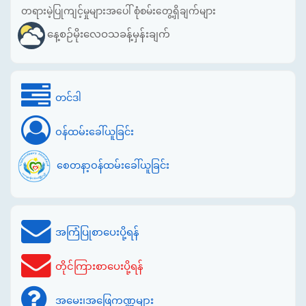
တရားမဲ့ပြုကျင့်မှုများအပေါ် စုံစမ်းတွေ့ရှိချက်များ
နေ့စဉ်မိုးလေဝသခန့်မှန်းချက်
တင်ဒါ
ဝန်ထမ်းခေါ်ယူခြင်း
စေတနာ့ဝန်ထမ်းခေါ်ယူခြင်း
အကြံပြုစာပေးပို့ရန်
တိုင်ကြားစာပေးပို့ရန်
အမေး၊အဖြေကဏ္ဍများ