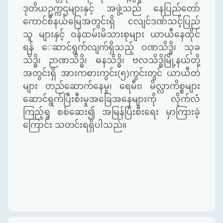
ဒုတိယဥက္ကဌများနှင့် အဖွဲ့သည် နေပြည်တော်
ကောင်စီနယ်မြေအတွင်းရှိ
ငလျင်ဒဏ်သင့်ပြည်
သူ များနှင့် ဝန်ထမ်းမိသားစုများ ယာယီနေထိုင်
ရန် ‌ေဆာင်ရွက်လျက်ရှိသည့် ဝဏသိဒ္ဓိ၊ သုခ
သိဒ္ဓိ၊ ဉာဏသိဒ္ဓိ၊ ဓနသိဒ္ဓိ၊ ဗလသိဒ္ဓိမြို့နယ်တို့
အတွင်းရှိ အားကစားကွင်း(၅)ကွင်းတွင် ယာယီတဲ
များ တည်ဆောက်နေမှု၊ ရေမီး၊ မိလ္လာကိစ္စများ
ဆောင်ရွက်ပြီးစီးမှုအခြေအနေများကို လိုက်လံ
ကြည့်ရှု စစ်ဆေး၍ အမြန်ပြီးစီးရေး မှာကြားခဲ့
ကြောင်း သတင်းရရှိပါသည်။