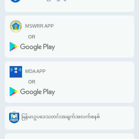
MSWRR APP
OR
MDA APP
OR
မြန်မာဥပဒေသတင်းအချက်အလက်စနစ်