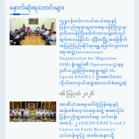
နောက်ဆုံးရသတင်းများ
လူမှုဝန်ထမ်း၊ကယ်ဆယ်ရေးနှင့်
ပြန်လည်နေရာချထားရေးဝန်ကြီးဌာန၊
ဒုတိယဝန်ကြီးဒေါက်တာသန့်ဇော်လွင်
ဆွစ်ဇာလန်နိုင်ငံ၊ ဂျီနီဗာမြို့အခြေစိုက်
အပြည်ပြည်ဆိုင်ရာရွှေ့ပြောင်းသွားလာ
ရေးအဖွဲ့(International
Organization for Migration -
IOM) ရုံးချုပ်၏ Operationsဌာနမှ
ဒုတိယညွှန်ကြားရေးမှူးချုပ် Ms.
Ugochi DANIELS ဦးဆောင်သော
ကိုယ်စားလှယ်အဖွဲ့အားလက်ခံတွေ့ဆုံ
၀၆ ဩဂုတ် ၂၀၂၆
အာဆီယံအရေးပေါ်တုံ့ပြန်ရေးနှင့်
ဆန်းစစ်လေ့လာရေးအဖွဲ့ အစောပိုင်း
ပြန်လည်ထူထောင်ရေး သင်တန်း
အဆင့်- ၂ (ASEAN-ERAT Level-2
Course on Early Recovery)
သင်တန်းဖွင့်ပွဲ အခမ်းအနားသို့