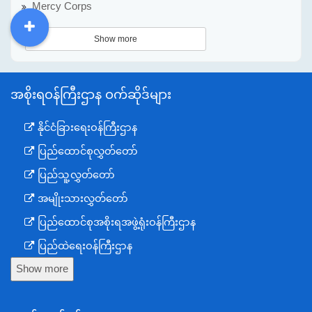
Mercy Corps
Show more
DDM
MOS
DSW
DOR
အစိုးရဝန်ကြီးဌာန ဝက်ဆိုဒ်များ
နိုင်ငံခြားရေးဝန်ကြီးဌာန
ပြည်ထောင်စုလွှတ်တော်
ပြည်သူ့လွှတ်တော်
အမျိုးသားလွှတ်တော်
ပြည်ထောင်စုအစိုးရအဖွဲ့ရုံးဝန်ကြီးဌာန
ပြည်ထဲရေးဝန်ကြီးဌာန
Show more
ကာကွယ်ရေးဝန်ကြီးဌာန
နယ်စပ်ရေးရာဝန်ကြီးဌာန