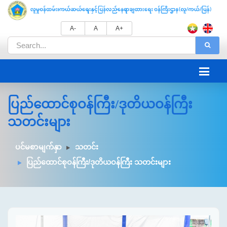
A-
A
A+
ပြည်ထောင်စုဝန်ကြီး/ဒုတိယဝန်ကြီး
သတင်းများ
ပင်မစာမျက်နှာ
သတင်း
ပြည်ထောင်စုဝန်ကြီး/ဒုတိယဝန်ကြီး သတင်းများ