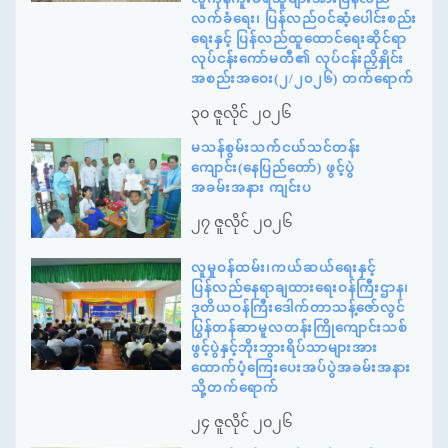
လက်ခံရေး၊ ပြန်လည်ဝင်ဆံ့ပေါင်းစည်း
ရေးနှင့် ပြန်လည်ထူထောင်ရေးဆိုင်ရာ
လုပ်ငန်းကော်မတီ၏ လုပ်ငန်းညှိနှိုင်း
အစည်းအဝေး(၂/၂၀၂၆) တက်ရောက်
၃၀ ဇူလိုင် ၂၀၂၆
မသန်စွမ်းသက်ငယ်သင်တန်း
ကျောင်း(နေပြည်တော်) ဖွင့်ပွဲ
အခမ်းအနား ကျင်းပ
၂၇ ဇူလိုင် ၂၀၂၆
လူမှုဝန်ထမ်း၊ကယ်ဆယ်ရေးနှင့်
ပြန်လည်နေရာချထားရေးဝန်ကြီးဌာန၊
ဒုတိယဝန်ကြီးဒေါက်တာသန့်ဇော်လွင်
ပြွန်တန်ဆာမူလတန်းကြိုကျောင်းသစ်
ဖွင့်ပွဲနှင့်ဘိုးဘွားရိပ်သာများအား
ထောက်ပံ့ကြေးပေးအပ်ပွဲအခမ်းအနား
သို့တက်ရောက်
၂၄ ဇူလိုင် ၂၀၂၆