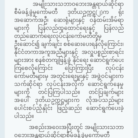
အမျိုးသားသဘာဝဘေးအန္တရာယ်ဆိုင်ရာ
စီမံခန့်ခွဲမှုကော်မတီ ဒုတိယဥက္ကဋ္ဌ
(
၂
)
က ရုံး
အဆောက်အဦ၊ ဆေးရုံများနှင့် ဝန်ထမ်းအိမ်ရာ
များကို ပြန်လည်ထူထောင်ရေးနှင့် ပြန်လည်
တည်ဆောက်ရေးလုပ်ငန်းကော်မတီတို့မှ
ဦးဆောင်၍ ချက်ချင်း စစ်ဆေးပေးရန်လိုကြောင်း၊
နိုင်ငံတကာအကူအညီ
များနှင့်
အလှူပစ္စည်းစာရင်း
များအား စနစ်တကျဖြန့်ခွဲ နိုင်ရေး ဆောင်ရွက်ပေး
ကြစေလိုကြောင်း ပြောကြားပြီး လုပ်ငန်း
ကော်မတီများမှ အတွင်းရေးမှူးနှင့်
အဖွဲ့ဝင်များက
သက်ဆိုင်ရာ လုပ်ငန်းအလိုက် ဆောင်ရွက်နေမှု
များကို တင်ပြကြပါသည်။
တင်ပြချက်များ
အပေါ် ဒုတိယဥက္ကဋ္ဌများက လိုအပ်သည်များ
ပေါင်းစပ်ညှိနှိုင်း ဖြည့်ဆည်း
ဆောင်ရွက်ပေးခဲ့
ပါသည်။
အစည်းအဝေးအပြီးတွင် အမျိုးသားသဘာ
ဝဘေးအန္တရာယ်ဆိုင်ရာစီမံခန့်ခွဲမှုကော်မတီ