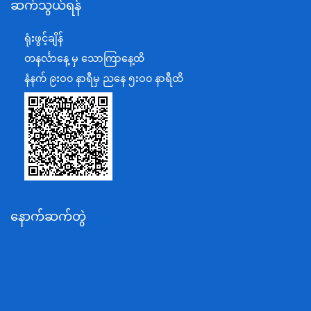
ဆက်သွယ်ရန်
စီမံကိန်း၊ဘဏ္ဍာရေးနှင့်စက်မှုဝန်ကြီးဌာန
ရင်းနှီးမြှုပ်နှံမှုနှင့် နိုင်ငံခြားစီးပွားဆက်သွယ်ရေးဝန်ကြီးဌာန
ရုံးဖွင့်ချိန်
အပြည်ပြည်ဆိုင်ရာပူးပေါင်းဆောင်ရွက်ရေးဝန်ကြီးဌာန
တနင်္လာနေ့ မှ သောကြာနေ့ထိ
ပြန်ကြားရေးဝန်ကြီးဌာန
နံနက် ၉းဝ၀ နာရီမှ ညနေ ၅းဝ၀ နာရီထိ
သာသနာရေးနှင့် ယဉ်ကျေးမှုဝန်ကြီးဌာန
စိုက်ပျိုးရေး၊မွေးမြူရေးနှင့်ဆည်မြောင်းဝန်ကြီးဌာန
ပို့ဆောင်ရေးနှင့်ဆက်သွယ်ရေးဝန်ကြီးဌာန
သယံဇာတနှင့်ပတ်ဝန်းကျင်ထိန်းသိမ်းရေးဝန်ကြီးဌာန
လျှပ်စစ်နှင့်စွမ်းအင်ဝန်ကြီးဌာန
နောက်ဆက်တွဲ
အလုပ်သမား၊လူဝင်မှုကြီးကြပ်ရေးနှင့်ပြည်သူ့အင်အား
ဝန်ကြီးဌာန
စီးပွားရေးနှင့်ကူးသန်းရောင်းဝယ်ရေးဝန်ကြီးဌာန
ပညာရေးဝန်ကြီးဌာန
ကျန်းမာရေးနှင့်အားကစားဝန်ကြီးဌာန