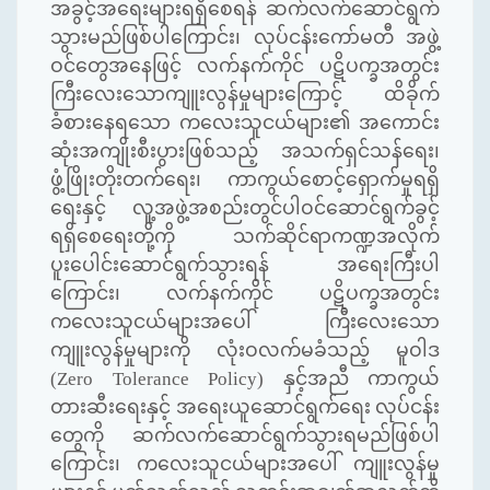
အခွင့်အရေးများရရှိစေရန်
ဆက်လက်ဆောင်ရွက်
သွားမည်ဖြစ်ပါကြောင်း၊
လုပ်ငန်းကော်မတီ
အဖွဲ့
ဝင်တွေအနေဖြင့်
လက်နက်ကိုင်
ပဋိပက္ခအတွင်း
ကြီးလေးသောကျူးလွန်မှုများကြောင့်
ထိခိုက်
ခံစားနေရသော
ကလေးသူငယ်များ၏
အကောင်း
ဆုံးအကျိုးစီးပွားဖြစ်သည့်
အသက်ရှင်သန်ရေး၊
ဖွံ့ဖြိုးတိုးတက်ရေး၊
ကာကွယ်စောင့်ရှောက်မှုရရှိ
ရေးနှင့်
လူ့အဖွဲ့အစည်းတွင်ပါဝင်ဆောင်ရွက်ခွင့်
ရရှိစေရေးတို့ကို
သက်ဆိုင်ရာကဏ္ဍအလိုက်
ပူးပေါင်းဆောင်ရွက်သွားရန်
အရေးကြီးပါ
ကြောင်း၊
လက်နက်ကိုင်
ပဋိပက္ခအတွင်း
ကလေးသူငယ်များအပေါ်
ကြီးလေးသော
ကျူးလွန်မှုများကို
လုံးဝလက်မခံသည့်
မူဝါဒ
(Zero Tolerance Policy)
နှင့်အညီ
ကာကွယ်
တားဆီးရေးနှင့်
အရေးယူဆောင်ရွက်ရေး
လုပ်ငန်း
တွေကို
ဆက်လက်ဆောင်ရွက်သွားရမည်ဖြစ်ပါ
ကြောင်း၊
ကလေးသူငယ်များအပေါ်
ကျူးလွန်မှု