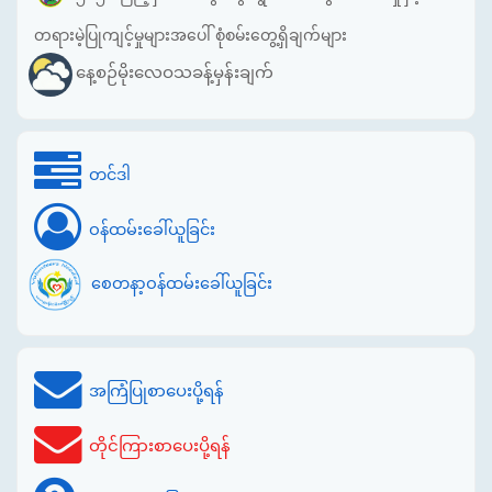
တရားမဲ့ပြုကျင့်မှုများအပေါ် စုံစမ်းတွေ့ရှိချက်များ
နေ့စဉ်မိုးလေဝသခန့်မှန်းချက်
တင်ဒါ
ဝန်ထမ်းခေါ်ယူခြင်း
စေတနာ့ဝန်ထမ်းခေါ်ယူခြင်း
အကြံပြုစာပေးပို့ရန်
တိုင်ကြားစာပေးပို့ရန်