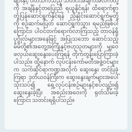
များနှင့်
ပတ်သက်သည့်
သတင်းအချက်အလက်တို့
ကို
အချိန်နှင့်တပြေးညီ
ရယူနိုင်ရန်၊
ထိရောက်စွာ
တုံ့ပြန်ဆောင်ရွက်နိုင်ရန်
ညှိနှိုင်းဆောင်ရွက်မှုတို့
ကို
စဉ်ဆက်မပြတ်
ဆောင်ရွက်သွား
ရမည်ဖြစ်ပါ
ကြောင်း၊
ပါဝင်တက်ရောက်လာကြသည့်
တာဝန်ရှိ
ပုဂ္ဂိုလ်များအနေဖြင့်
အပြုသဘော
ဆောင်သည့်
မိမိတို့၏အတွေ့အကြုံနှင့်ဗဟုသုတများကို
မျှဝေ
ဖလှယ်ဆွေးနွေးပေးကြရန်
တိုက်တွန်းပြောကြားခဲ့
ပါသည်။
ထို့နောက်
လုပ်ငန်းကော်မတီအဖွဲ့ဝင်များ
က
သက်ဆိုင်ရာကဏ္ဍအလိုက်
ဆွေးနွေး
တင်ပြခဲ့
ကြရာ
ဒုတိယဝန်ကြီးက
ဆွေးနွေးချက်များအပေါ်
သုံးသပ်၍
ရှေ့လုပ်ငန်းစဉ်များနှင့်စပ်လျဉ်း၍
ဆွေးနွေးခဲ့ပြီး
အစည်းအဝေးကို
ရုတ်သိမ်းခဲ့
ကြောင်း
သတင်းရရှိပါသည်။