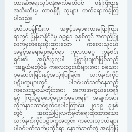
တားဆီးရေးလုပ်ငန်းကော်မတီဝင်
ဝန်ကြီးဌာန
အသီးသီးမှ
တာဝန်ရှိ
သူများ
တက်ရောက်ခဲ့ကြ
ပါသည်။
ဒုတိယဝန်ကြီးက
အဖွင့်အမှာစကားပြောကြား
ရာတွင်
မြန်မာနိုင်ငံမှ
၁၉၉၁
ခုနှစ်တွင်
အတည်ပြု
လက်မှတ်ရေးထိုးထားသော
ကလေးသူငယ်
အခွင့်အရေးများဆိုင်ရာ
ကုလသမဂ္ဂ
ကွန်ဗင်း
ရှင်း၏
အပိုဒ်
(
၃၈
)
ပါ
ပြဋ္ဌာန်းချက်ဖြစ်သည့်
“
အရွယ်မတိုင်မီ
ကလေးသူငယ်များအား
စစ်သား
စုဆောင်းခြင်းနှင့်အသုံးပြုခြင်း၊
လက်နက်ကိုင်
ပဋိပက္ခများတွင်
ပါဝင်ပတ်သက်နေသည့်
ကလေးသူငယ်တိုင်းအား
အကာအကွယ်ပေးရန်
နှင့်
ကြည့်ရှုစောင့်ရှောက်မှုပေးရန်
”
အချက်အား
လိုက်နာဆောင်ရွက်နေပါကြောင်း၊
၂၀၁၉
ခုနှစ်
တွင်
အတည်ပြုလက်မှတ်ရေးထိုးထားသော
လက်နက်ကိုင်ပဋိပက္ခအတွင်း
ကလေးသူငယ်များ
ပါဝင်ပတ်သက်မှုဆိုင်ရာ
နောက်ဆက်တွဲ
အခြေပြ