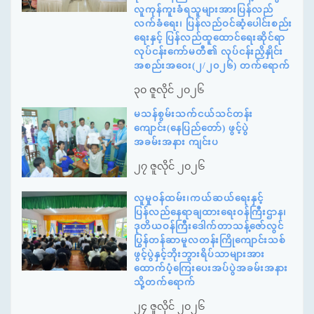
လူကုန်ကူးခံရသူများအားပြန်လည်
လက်ခံရေး၊ ပြန်လည်ဝင်ဆံ့ပေါင်းစည်း
ရေးနှင့် ပြန်လည်ထူထောင်ရေးဆိုင်ရာ
လုပ်ငန်းကော်မတီ၏ လုပ်ငန်းညှိနှိုင်း
အစည်းအဝေး(၂/၂၀၂၆) တက်ရောက်
၃၀ ဇူလိုင် ၂၀၂၆
မသန်စွမ်းသက်ငယ်သင်တန်း
ကျောင်း(နေပြည်တော်) ဖွင့်ပွဲ
အခမ်းအနား ကျင်းပ
၂၇ ဇူလိုင် ၂၀၂၆
လူမှုဝန်ထမ်း၊ကယ်ဆယ်ရေးနှင့်
ပြန်လည်နေရာချထားရေးဝန်ကြီးဌာန၊
ဒုတိယဝန်ကြီးဒေါက်တာသန့်ဇော်လွင်
ပြွန်တန်ဆာမူလတန်းကြိုကျောင်းသစ်
ဖွင့်ပွဲနှင့်ဘိုးဘွားရိပ်သာများအား
ထောက်ပံ့ကြေးပေးအပ်ပွဲအခမ်းအနား
သို့တက်ရောက်
၂၄ ဇူလိုင် ၂၀၂၆