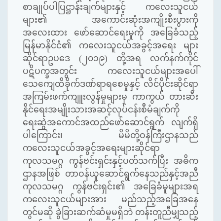
စာချုပ်ပါပြဋ္ဌာန်းချက်များနှင့်
ကလေးသူငယ်
များ၏
အကောင်းဆုံးအကျိုးစီးပွားကို
အလေးထား
ဖော်ဆောင်ရေးမူကို
အခြေခံသည့်
မြန်မာနိုင်ငံ၏
ကလေးသူငယ်အခွင့်အရေး
များ
ဆိုင်ရာဥပဒေ
(
၂၀၁၉
)
တို့အရ
လက်နက်ကိုင်
ပဋိပက္ခအတွင်း
ကလေးသူငယ်များအပေါ်
သေကျေထိခိုက်ဒဏ်ရာရစေမှုနှင့်
လိင်ပိုင်းဆိုင်ရာ
အကြမ်းဖက်ကျူးလွန်မှုများမှ
ကာကွယ်
တားဆီး
နိုင်ရေးအမျိုးသားအဆင့်လုပ်ငန်းစီမံချက်ကို
ရေးဆွဲအကောင်အထည်ဖော်ဆောင်ရွက်
လျက်ရှိ
ပါကြောင်း၊
မိမိတို့ဝန်ကြီးဌာနသည်
ကလေးသူငယ်အခွင့်အရေးများဆိုင်ရာ
ကုလသမဂ္ဂ
ကွန်ဗင်းရှင်းနှင့်ပတ်သက်ပြီး
အဓိက
ဌာနအဖြစ်
တာဝန်ယူဆောင်ရွက်နေသည်နှင့်အညီ
ကုလသမဂ္ဂ
ကွန်ဗင်းရှင်း၏
အခြေခံမူများအရ
ကလေးသူငယ်များအား
မည်သည့်အခြေအနေ
တွင်မဆို
ခွဲခြားဆက်ဆံမှုမရှိဘဲ
တန်းတူညီမျှသည့်