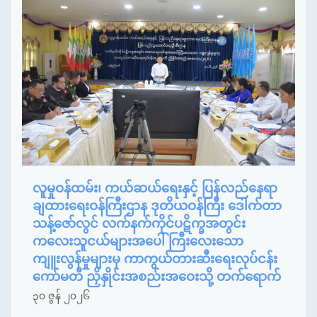
လူမှုဝန်ထမ်း၊ ကယ်ဆယ်ရေးနှင့် ပြန်လည်နေရာ
ချထားရေးဝန်ကြီးဌာန ဒုတိယဝန်ကြီး ဒေါက်တာ
သန့်ဇော်လွင် လက်နက်ကိုင်ပဋိက္ခအတွင်း
ကလေးသူငယ်များအပေါ် ကြီးလေးသော
ကျူးလွန်မှုများမှ ကာကွယ်တားဆီးရေးလုပ်ငန်း
ကော်မတီ ညှိနှိုင်းအစည်းအဝေးသို့ တက်ရောက်
၃၀ ဇွန် ၂၀၂၆