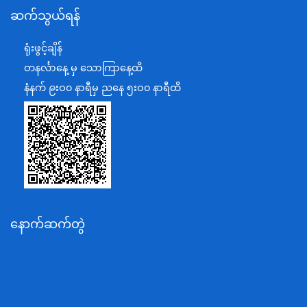
ဆက်သွယ်ရန်
စီမံကိန်း၊ဘဏ္ဍာရေးနှင့်စက်မှုဝန်ကြီးဌာန
ရင်းနှီးမြှုပ်နှံမှုနှင့် နိုင်ငံခြားစီးပွားဆက်သွယ်ရေးဝန်ကြီးဌာန
ရုံးဖွင့်ချိန်
အပြည်ပြည်ဆိုင်ရာပူးပေါင်းဆောင်ရွက်ရေးဝန်ကြီးဌာန
တနင်္လာနေ့ မှ သောကြာနေ့ထိ
ပြန်ကြားရေးဝန်ကြီးဌာန
နံနက် ၉းဝ၀ နာရီမှ ညနေ ၅းဝ၀ နာရီထိ
သာသနာရေးနှင့် ယဉ်ကျေးမှုဝန်ကြီးဌာန
စိုက်ပျိုးရေး၊မွေးမြူရေးနှင့်ဆည်မြောင်းဝန်ကြီးဌာန
ပို့ဆောင်ရေးနှင့်ဆက်သွယ်ရေးဝန်ကြီးဌာန
သယံဇာတနှင့်ပတ်ဝန်းကျင်ထိန်းသိမ်းရေးဝန်ကြီးဌာန
လျှပ်စစ်နှင့်စွမ်းအင်ဝန်ကြီးဌာန
နောက်ဆက်တွဲ
အလုပ်သမား၊လူဝင်မှုကြီးကြပ်ရေးနှင့်ပြည်သူ့အင်အား
ဝန်ကြီးဌာန
စီးပွားရေးနှင့်ကူးသန်းရောင်းဝယ်ရေးဝန်ကြီးဌာန
ပညာရေးဝန်ကြီးဌာန