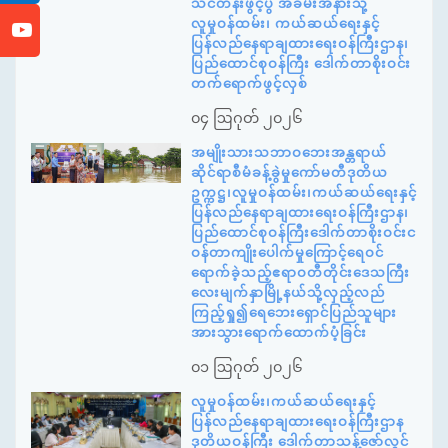
သင်တန်းဖွင့်ပွဲ အခမ်းအနားသို့
လူမှုဝန်ထမ်း၊ ကယ်ဆယ်ရေးနှင့်
ပြန်လည်နေရာချထားရေးဝန်ကြီးဌာန၊
ပြည်ထောင်စုဝန်ကြီး ဒေါက်တာစိုးဝင်း
တက်ရောက်ဖွင့်လှစ်
၀၄ ဩဂုတ် ၂၀၂၆
အမျိုးသားသဘာဝဘေးအန္တရာယ်
ဆိုင်ရာစီမံခန့်ခွဲမှုကော်မတီဒုတိယ
ဥက္ကဋ္ဌ၊လူမှုဝန်ထမ်း၊ကယ်ဆယ်ရေးနှင့်
ပြန်လည်နေရာချထားရေးဝန်ကြီးဌာန၊
ပြည်ထောင်စုဝန်ကြီးဒေါက်တာစိုးဝင်းင
ဝန်တာကျိုးပေါက်မှုကြောင့်ရေဝင်
ရောက်ခဲ့သည့်ဧရာဝတီတိုင်းဒေသကြီး
လေးမျက်နှာမြို့နယ်သို့လှည့်လည်
ကြည့်ရှု၍ရေဘေးရှောင်ပြည်သူများ
အားသွားရောက်ထောက်ပံ့ခြင်း
၀၁ ဩဂုတ် ၂၀၂၆
လူမှုဝန်ထမ်း၊ကယ်ဆယ်ရေးနှင့်
ပြန်လည်နေရာချထားရေးဝန်ကြီးဌာန
ဒုတိယဝန်ကြီး ဒေါက်တာသန့်ဇော်လွင်