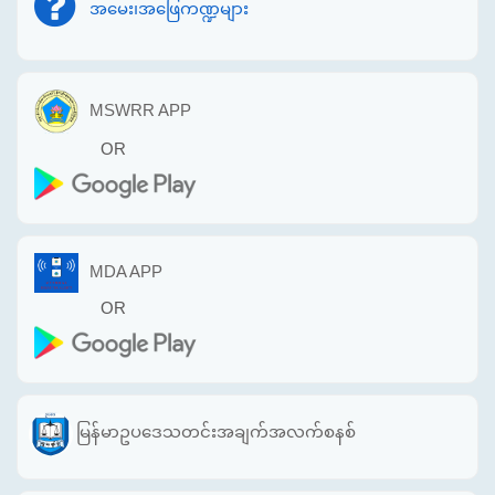
အမေး၊အဖြေကဏ္ဍများ
MSWRR APP
OR
MDA APP
OR
မြန်မာဥပဒေသတင်းအချက်အလက်စနစ်