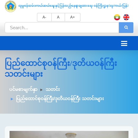
A-
A
A+
ပြည်ထောင်စုဝန်ကြီး/ဒုတိယဝန်ကြီး
သတင်းများ
ပင်မစာမျက်နှာ
သတင်း
ပြည်ထောင်စုဝန်ကြီး/ဒုတိယဝန်ကြီး သတင်းများ