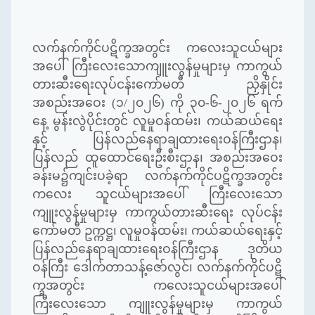
လက်နက်ကိုင်ပဋိက္ခအတွင်း
ကလေးသူငယ်များ
အပေါ်
ကြီးလေးသောကျူးလွန်မှုများမှ
ကာကွယ်
တားဆီးရေးလုပ်ငန်းကော်မတီ
ညှိနှိုင်း
အစည်းအဝေး
(
၁
/
၂၀၂၆
)
ကို
၃၀
-
၆
-
၂၀၂၆
ရက်
နေ့
မွန်းလွဲပိုင်းတွင်
လူမှုဝန်ထမ်း၊
ကယ်ဆယ်ရေး
နှင့်
ပြန်လည်နေရာချထားရေးဝန်ကြီးဌာန၊
ပြန်လည်
ထူထောင်ရေးဦးစီးဌာန၊
အစည်းအဝေး
ခန်းမ၌ကျင်းပခဲ့ရာ
လက်နက်ကိုင်ပဋိက္ခအတွင်း
ကလေး
သူငယ်များအပေါ်
ကြီးလေးသော
ကျူးလွန်မှုများမှ
ကာကွယ်တားဆီးရေး
လုပ်ငန်း
ကော်မတီ
ဥက္ကဋ္ဌ၊
လူမှုဝန်ထမ်း၊
ကယ်ဆယ်ရေးနှင့်
ပြန်လည်နေရာချထားရေးဝန်ကြီးဌာန
ဒုတိယ
ဝန်ကြီး
ဒေါက်တာသန့်ဇော်လွင်၊
လက်နက်ကိုင်ပဋိ
က္ခအတွင်း
ကလေးသူငယ်များအပေါ်
ကြီးလေးသော
ကျူးလွန်မှုများမှ
ကာကွယ်