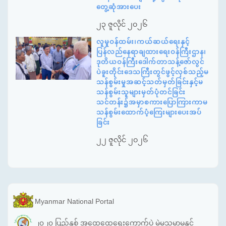
တွေ့ဆုံအားပေး
၂၃ ဇူလိုင် ၂၀၂၆
လူမှုဝန်ထမ်း၊ကယ်ဆယ်ရေးနှင့်
ပြန်လည်နေရာချထားရေးဝန်ကြီးဌာန၊
ဒုတိယဝန်ကြီးဒေါက်တာသန့်ဇော်လွင်
ပဲခူးတိုင်းဒေသကြီးတွင်ဖွင့်လှစ်သည့်မ
သန်စွမ်းမှုအဆင့်သတ်မှတ်ခြင်းနှင့်မ
သန်စွမ်းသူများမှတ်ပုံတင်ခြင်း
သင်တန်း၌အမှာစကားပြောကြားကာမ
သန်စွမ်းထောက်ပံ့ကြေးများပေးအပ်
ခြင်း
၂၂ ဇူလိုင် ၂၀၂၆
Myanmar National Portal
၂၀၂၀ ပြည့်နှစ် အထွေထွေရွေးကောက်ပွဲ မဲမသမာမှုနှင့်