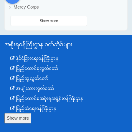
DDM
MOS
DSW
DOR
Mercy Corps
Show more
အစိုးရဝန်ကြီးဌာန ဝက်ဆိုဒ်များ
နိုင်ငံခြားရေးဝန်ကြီးဌာန
ပြည်ထောင်စုလွှတ်တော်
ပြည်သူ့လွှတ်တော်
အမျိုးသားလွှတ်တော်
ပြည်ထောင်စုအစိုးရအဖွဲ့ရုံးဝန်ကြီးဌာန
ပြည်ထဲရေးဝန်ကြီးဌာန
Show more
ကာကွယ်ရေးဝန်ကြီးဌာန
နယ်စပ်ရေးရာဝန်ကြီးဌာန