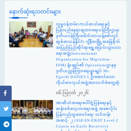
နောက်ဆုံးရသတင်းများ
လူမှုဝန်ထမ်း၊ကယ်ဆယ်ရေးနှင့်
ပြန်လည်နေရာချထားရေးဝန်ကြီးဌာန၊
ဒုတိယဝန်ကြီးဒေါက်တာသန့်ဇော်လွင်
ဆွစ်ဇာလန်နိုင်ငံ၊ ဂျီနီဗာမြို့အခြေစိုက်
အပြည်ပြည်ဆိုင်ရာရွှေ့ပြောင်းသွားလာ
ရေးအဖွဲ့(International
Organization for Migration -
IOM) ရုံးချုပ်၏ Operationsဌာနမှ
ဒုတိယညွှန်ကြားရေးမှူးချုပ် Ms.
Ugochi DANIELS ဦးဆောင်သော
ကိုယ်စားလှယ်အဖွဲ့အားလက်ခံတွေ့ဆုံ
၀၆ ဩဂုတ် ၂၀၂၆
အာဆီယံအရေးပေါ်တုံ့ပြန်ရေးနှင့်
ဆန်းစစ်လေ့လာရေးအဖွဲ့ အစောပိုင်း
ပြန်လည်ထူထောင်ရေး သင်တန်း
အဆင့်- ၂ (ASEAN-ERAT Level-2
Course on Early Recovery)