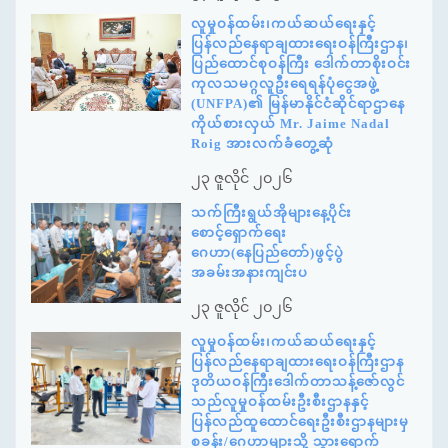
လူမှုဝန်ထမ်း၊ကယ်ဆယ်ရေးနှင့်
ပြန်လည်နေရာချထားရေးဝန်ကြီးဌာန၊
ပြည်ထောင်စုဝန်ကြီး ဒေါက်တာစိုးဝင်း
ကုလသမဂ္ဂလူဦးရေရန်ပုံငွေအဖွဲ့
(UNFPA)၏ မြန်မာနိုင်ငံဆိုင်ရာဌာနေ
ကိုယ်စားလှယ် Mr. Jaime Nadal
Roig အားလက်ခံတွေ့ဆုံ
၂၃ ဇူလိုင် ၂၀၂၆
သက်ကြီးရွယ်အိုများနေ့ပိုင်း
စောင့်ရှောက်ရေး
ဂေဟာ(နေပြည်တော်)ဖွင့်ပွဲ
အခမ်းအနားကျင်းပ
၂၃ ဇူလိုင် ၂၀၂၆
လူမှုဝန်ထမ်း၊ကယ်ဆယ်ရေးနှင့်
ပြန်လည်နေရာချထားရေးဝန်ကြီးဌာန
ဒုတိယဝန်ကြီးဒေါက်တာသန့်ဇော်လွင်
သည်လူမှုဝန်ထမ်းဦးစီးဌာနနှင့်
ပြန်လည်ထူထောင်ရေးဦးစီးဌာနများမှ
စခန်း/ဂေဟာများသို့ သွားရောက်